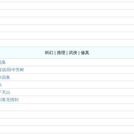
科幻 | 推理 | 武侠 | 修真
品集
说/田中芳树
作品集
集
下天山
剑客无情剑