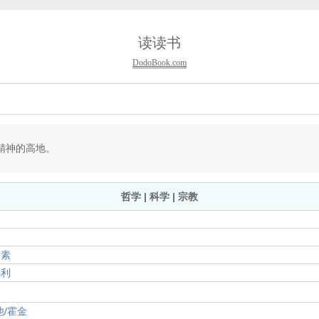
读读书
DodoBook.com
精神的高地。
哲学 | 科学 | 宗教
罗素
梯利
/霍金