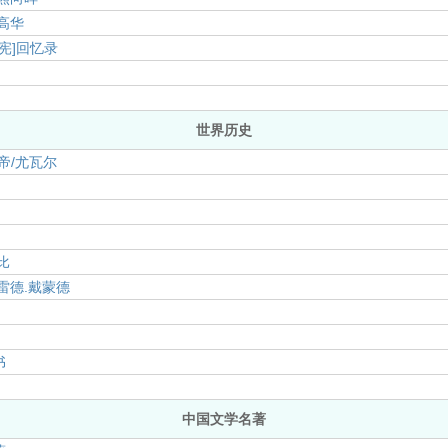
高华
法宪]回忆录
世界历史
帝/尤瓦尔
尔
比
雷德.戴蒙德
书
中国文学名著