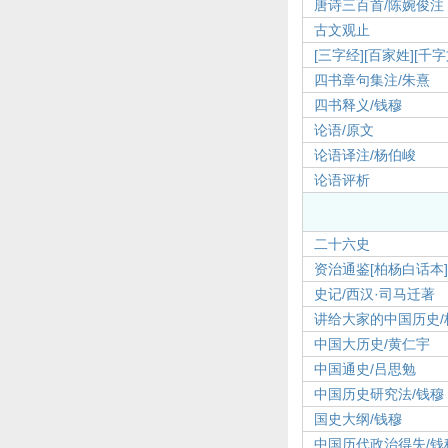
唐诗三百首/陈婉俊注
古文观止
[三字经]
[百家姓]
[千字
四书章句集注/朱熹
四书释义/钱穆
论语/原文
论语译注/杨伯峻
论语评析
二十六史
资治通鉴[柏杨白话本
史记/西汉·司马迁著
讲给大家的中国历史/
中国大历史/黄仁宇
中国通史/吕思勉
中国历史研究法/钱穆
国史大纲/钱穆
中国历代政治得失/钱