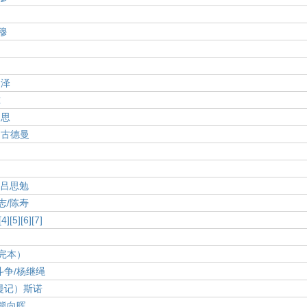
穆
罗泽
尔
文思
·古德曼
/吕思勉
志/陈寿
[4]
[5]
[6]
[7]
完本）
争/杨继绳
漫记）斯诺
熊向晖