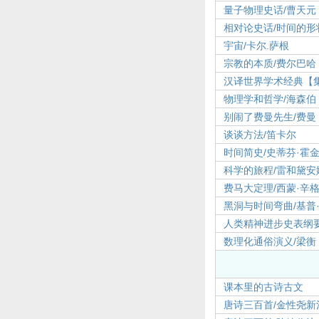
量子物理史话/曹天元
相对论史话/时间的形
宇宙/卡尔.萨根
宗教的本质/费尔巴哈
汉译世界学术经典【集】
物理学和哲学/海森伯
别闹了费曼先生/费曼
谈谈方法/笛卡尔
时间简史/史蒂芬·霍
科学的旅程/雷和黛安
费马大定理/西蒙·辛
黑洞与时间弯曲/基普
人类精神进步史表纲要
数理化通俗演义/梁衡
课本里的古诗古文
唐诗三百首/金性尧新