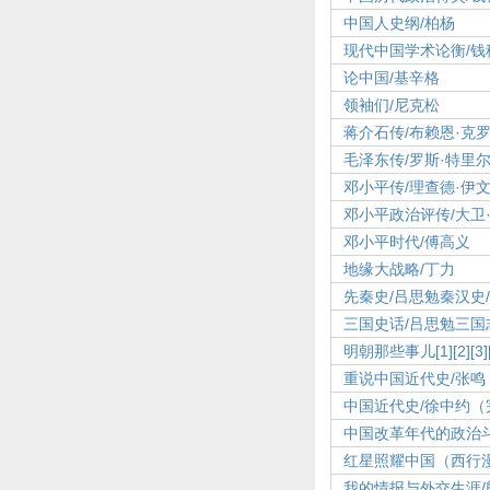
中国人史纲/柏杨
现代中国学术论衡/钱
论中国/基辛格
领袖们/尼克松
蒋介石传/布赖恩·克
毛泽东传/罗斯·特里
邓小平传/理查德·伊
邓小平政治评传/大卫
邓小平时代/傅高义
地缘大战略/丁力
先秦史/吕思勉
秦汉史
三国史话/吕思勉
三国
明朝那些事儿
[1]
[2]
[3]
重说中国近代史/张鸣
中国近代史/徐中约（
中国改革年代的政治斗
红星照耀中国（西行
我的情报与外交生涯/