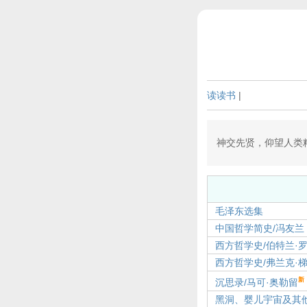
读读书
|
神交先贤，仰望人类
毛泽东选集
中国哲学简史/冯友兰
西方哲学史/伯特兰·
西方哲学史/弗兰克·
新
沉思录/马可·奥勒留
黑洞、婴儿宇宙及其他