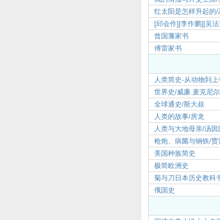
红太阳是怎样升起的/
[邱会作]
[李作鹏]
[吴
曾国藩家书
傅雷家书
人类简史-从动物到上
世界史/威廉.麦克尼
全球通史/斯大叔
人类的故事/房龙
人类与大地母亲/汤因
枪炮、病菌与钢铁/贾
美国种族简史
极简欧洲史
菊与刀
日本历史教科
俄国史