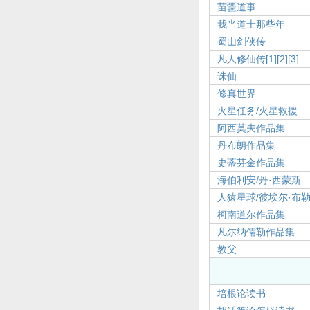
苗疆道事
我当道士那些年
蜀山剑侠传
凡人修仙传[1]
[2]
[3]
诛仙
修真世界
火星任务/火星救援
阿西莫夫作品集
丹布朗作品集
史蒂芬金作品集
海伯利安/丹·西蒙斯
人猿星球/彼埃尔·布
柯南道尔作品集
凡尔纳儒勒作品集
教父
培根论读书