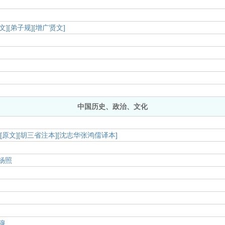
文]
[弟子规]
[增广贤文]
中国历史、政治、文化
]
[原文]
[胡三省注本]
[沈志华张鸿儒译本]
杨照
穆