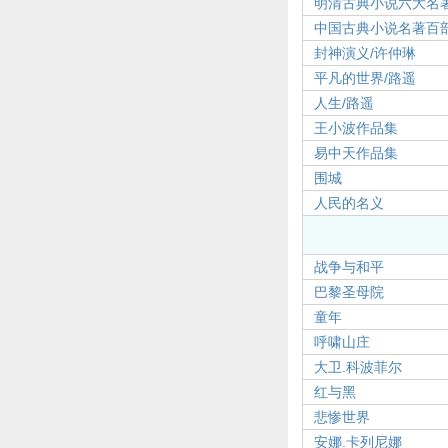
明清古典小说六大名
中国古典小说名著百部【
封神演义/许仲琳
平凡的世界/路遥
人生/路遥
王小波作品集
易中天作品集
围城
人民的名义
战争与和平
巴黎圣母院
童年
呼啸山庄
大卫.科波菲尔
红与黑
悲惨世界
安娜.卡列尼娜