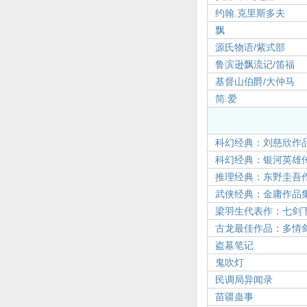
约翰.克里斯多夫
飘
源氏物语/紫式部
鲁滨逊飘流记/笛福
基督山伯爵/大仲马
简.爱
科幻经典：刘慈欣作
科幻经典：银河英雄传
推理经典：东野圭吾
武侠经典：金庸作品
梁羽生代表作：七剑
古龙最佳作品：多情
盗墓笔记
鬼吹灯
民调局异闻录
苗疆蛊事