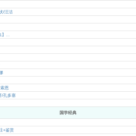
状/汪洁
...
金
娜
格
·索恩
/孔多塞
国学经典
注+鉴赏