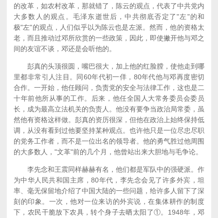
的改革，如农村改革，那就错了，陈云的观点，代表了中共党内
大多数人的观点。毛泽东逝世后，中共彻底否定了"左"的和
极"左"的观点，人们似乎以为陈云也是左派。然而，他的资格太
老，而且推动过邓所欣赏的一些政策，因此，即使撇开他与邓之
间的友谊不谈，邓还是会听他的。
彭真的头顶很圆，嘴巴很大，加上他的红脸膛，使他走到哪
里都非常引人注目。同60年代初一佯，80年代他与邓再度密切
合作。一开始，他任顾问，负责党的安全与法律工作，这也是二
十年前他所从事的工作。后来，他任全国人大常务委员会委员
长，成为最高立法机关的负责人。他没有要争当政治局常委，虽
然他有资格这样做。彭真的资历很深，但他在政治上始终保持低
调，从没有看到过他要坚持某种观点。也许他只是一位尽忠尽职
的党务工作者，而不是一位出名的领导者。他的勇气胜过他周围
的大多数人，"文革"前的几个月，他曾站出来大胆地与毛争论。
李先念和王震同样赫赫有名，他们都是军队中的强硬派。作
为中华人民共和国主席，80年代，李先念会见了许多外宾，坦
率、毫无保留地介绍了中国大陆的一些问题，给许多人留下了深
刻的印象。一次，他对一位来访的外宾说，在集体耕作的制度
下，农民干脆放下农具，转个身子去晒太阳了①。1948年，邓