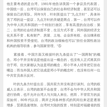
他主要考虑的是台湾。1981年他告诉美国一个参议员代表团，
中国统一后，台湾可以保留自己的社会和经济制度，甚至还可以
保留自己的军队。同年9月，叶剑英提出了"九点方针"，具体补
充了邓的这一提议，九点方针的关键是两点，第一，台湾可以作
为中华人民共和国的一个特别行政区，享有高度的自治权；第
二，台湾的社会经济制度不变，生活方式不变，同外国的经济文
化关系不变，私有财产、房屋、土地、企业所有权、合法继承权
和外国投资不受侵犯。台湾的政治领袖也可以"担任全国性政治
机构的领导职务，参与国家管理。"⑤
紧接着，中国方面又根据叶的九条提出了"一国两制"的概
念。邓小平并没有说是他提出这一概念的，也没有人正式将其归
功于邓。但大家都认为这是邓的概念，邓小平本人经常把它挂在
嘴边；而当外国人把它说成是邓小平的概念时，也没有任何一位
中共官员表示反对。
叶的九条方针提出后，国共双方并没有进行谈判。台湾的权
威人士表示，台湾的政策不会改变，台湾不会与中华人民共和国
进行协商，也不允许台湾人与大陆人来往。然而，不管官方的反
应如何，80年代以后，两岸之间各种形式的民间往来还是逐渐
增多，贸易迅速增加。台湾对大陆的投资，特别是对福建省的投