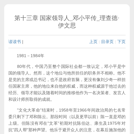
第十三章 国家领导人_邓小平传_理查德·
伊文思
读读书
|
上页
:
目录页
:
下页
1981－1984年
80年代，中国乃至整个国际社会都一致认定，邓小平是中
国的领导人。然而，这个地位与他所担任的职务并不相称。他不
是党的主席或总书记，也不是政府首脑，更没有像刘少奇一样担
任国家主席，他的地位来自他的权威，而这种权威源于他过去的
经历、领导才能以及随着时间的推移他作为一名决策者、发言人
和设计师所取得的成就。
"文化大革命"结束时，1958年至1966年间政治局的七名常
委只剩下了邓和陈云。那段时间（以及更早以前）陈一直是邓的
上级。但陈没有邓在"文革"初期对抗陈伯达、康生及1975年对
抗"四人帮"那种声望。他乐于避开众人的注意，在幕后施加他的