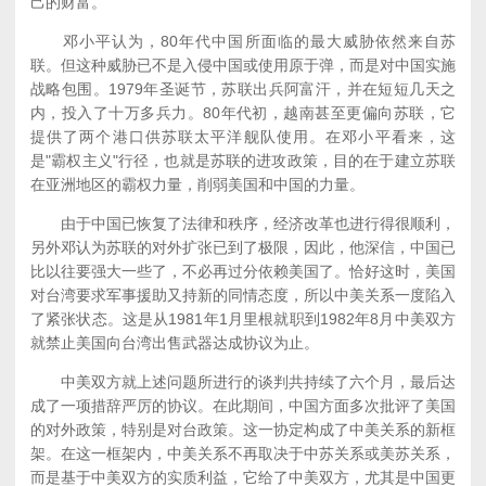
己的财富。
邓小平认为，80年代中国所面临的最大威胁依然来自苏
联。但这种威胁已不是入侵中国或使用原于弹，而是对中国实施
战略包围。1979年圣诞节，苏联出兵阿富汗，并在短短几天之
内，投入了十万多兵力。80年代初，越南甚至更偏向苏联，它
提供了两个港口供苏联太平洋舰队使用。在邓小平看来，这
是"霸权主义"行径，也就是苏联的进攻政策，目的在于建立苏联
在亚洲地区的霸权力量，削弱美国和中国的力量。
由于中国已恢复了法律和秩序，经济改革也进行得很顺利，
另外邓认为苏联的对外扩张已到了极限，因此，他深信，中国已
比以往要强大一些了，不必再过分依赖美国了。恰好这时，美国
对台湾要求军事援助又持新的同情态度，所以中美关系一度陷入
了紧张状态。这是从1981年1月里根就职到1982年8月中美双方
就禁止美国向台湾出售武器达成协议为止。
中美双方就上述问题所进行的谈判共持续了六个月，最后达
成了一项措辞严厉的协议。在此期间，中国方面多次批评了美国
的对外政策，特别是对台政策。这一协定构成了中美关系的新框
架。在这一框架内，中美关系不再取决于中苏关系或美苏关系，
而是基于中美双方的实质利益，它给了中美双方，尤其是中国更