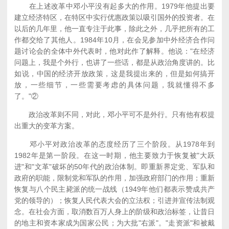
在上述改革中邓小平没有起多大的作用。1979年他提出要
建立经济特区，在特区中实行优惠政策以吸引国外的投资者。在
以后的几年里，他一直专注于此事，除此之外，几乎把所有的工
作都交给了其他人。1984年10月，在会见参加中外经济合作问
题讨论会的全体中外代表时，他对此作了解释。他说："在经济
问题上，我是个外行，也讲了一些话，都是从政治角度讲的。比
如说，中国的经济开放政策，这是我提出来的，但是如何搞开
放，一些细节，一些需要考虑的具体问题，我就懂得不多
了。"②
政治改革则不同，对此，邓小平可不是外行。只有他有权提
出重大的变革方案。
邓小平对政治改革的态度经历了三个阶段。从1978年到
1982年是第一阶段。在这一时期，他主要致力于恢复被"大跃
进"和"文革"破坏的50年代的政治体制。即重新界定党、军队和
政府的职能，限制党和军队的作用，加强政府部门的作用；重新
恢复与八个民主毙派的统一战线（1949年他们都表示赞成共产
党的领导的）；恢复人民代表大会的立法权；引进并宣传法制观
念。在社会方面，取消数百万人身上的阶级和政治标签，让昔日
的地主和资本家成为国家公民；为大批"右派"。"走资派"和被戴