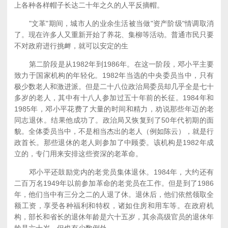
上各种各样帽子长达二十年之久的人平反摘帽。
"文革"期间，城市人的业余生活被当做"资产阶级"情调取消
了。现在许多人又重新开始了养花、集柳等活动。普通市民只要
不对政府进行挑衅，就可以安定的生
第二阶段是从1982年到1986年。在这一阶段，邓小平主要
致力于国家机构的年轻化。1982年当选的中央委员当中，只有
极少数老人和激进派。但是二十八位政治局委员却几乎全是七十
多岁的老人，其中有十八人参加过五十年前的长征。1984年和
1985年，邓小平花费了大量的时间和精力，劝说那些年迈的老
同志退休。结果他成功了。政治局又恢复到了50年代初期的面
貌。全体委员当中，不是相当杰出的老人（例如陈云），就是行
政首长。那些退休的老人则参加了中顾委。该机构是1982年成
立的，专门用来安排这些资深的老革命。
邓小平还鼓励党内的老党员集体退休。1984年，大约还有
二百万名1949年以前参加革命的老党员在工作。但是到了1986
年，他们当中有三分之二的人退了休。退休后，他们依然领取全
额工资，享受各种福利和特权，诸如住房和用车等。在政府机
构，部长和省长的退休年龄是六十五岁，其余高级官员的退休年