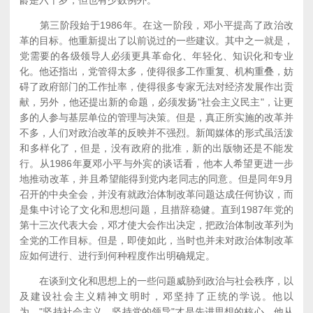
龄是六十岁，但也有少数例外。
第三阶段始于1986年。在这一阶段，邓小平提高了政治改
革的目标。他重新提出了以前说过的一些建议。其中之一就是，
党需要的各级领导人必须更具革命化、年轻化、知识化和专业
化。他还指出，党管得太多，使得很多工作重复、机构重叠，妨
碍了政府部门的工作扯率，使得很多专家无法对经济发展作出贡
献，另外，他还提出新的命题，必须发扬"社会主义民主"，让更
多的人参与基层单位的管理与决策。但是，真正所实施的改革并
不多，人们对政治改革的反映并不强烈。新闻媒体的形式虽活泼
和多样化了，但是，没有政府的批准，新的出版物还是不能发
行。从1986年夏邓小平与外宾的谈话看，他本人希望更进一步
地推动改革，并且希望能得到党内老同志的同意。但是同年9月
召开的中央全会，并没有就政治体制改革问题达成任何协议，而
是集中讨论了文化和思想问题，且措辞稳健。直到1987年党的
第十三次代表大会，邓才使大会作出决定，把政治体制改革列为
全党的工作目标。但是，即使如此，当时也并未对政治体制改革
应如何进行、进行到何种程度作出明确规定。
在谈到文化和思想上的一些问题威胁到政治与社会秩序，以
及建设社会主义精神文明时，邓坚持了正统的学说。他以
为，"坚持社会主义，坚持党的领导"才是先进思想的核心，他从