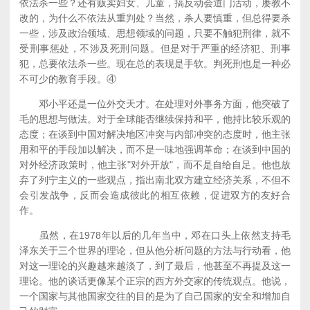
依法杀一些？还有贩卖妇女、儿童，搞反动会道门活动，屡教不
改的，为什么不依法从重判处？当然，杀人要慎重，但总得要杀
一些，涉及政治领域、思想领域的问题，只要不触犯刑律，就不
受刑事惩处，不涉及死刑问题。但是对于严重的经济犯、刑事
犯，总要依法杀一些。现在总的表现是手软。判死刑也是一种必
不可少的教育手段。④
邓小平还是一位外交天才。在处理对外事务方面，他突破了
毛的思想与做法。对于全球能否继续保持和平，他持比较乐观的
态度；在谈到中国对解决地区冲突与内部冲突的态度时，他主张
用和平的手段加以解决，而不是一味地强调革命；在谈到中国的
对外经济政策时，他主张"对外开放"，而不是自给自足。他也放
弃了列宁主义的一些观点，指出南北双方建立经济关系，不但不
会引发战争，反而会造成彼此的相互依赖，促进双方的友好合
作。
虽然，在1978年以后的几年当中，邓在口头上依然支持毛
泽东关于三个世界的理论，但从他分析问题的方法与行动看，他
对这一理论的兴趣越来越淡了，到了最后，他甚至不再提及这一
理论。他的谈话更像某个正宗的西方外交家的传统观点。他说，
一个国家与其他国家交往的目的是为了自己国家的安全和增加自