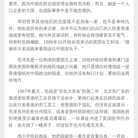
要求。因为中国在联合国安理会拥有否决权，而且，她是一个人
口众多的大国，在国际事务中是不能忽视的。
邓对世界其他地区的态度既不是四海一家，也不是单纯仇
外。他欢迎所有的来访者，但并不以为他们比自己的人民更有道
德或更有智慧。他与外宾谈话时，有时候会很强硬甚至不客气，
但有时也很幽默。1986年10月他欢迎来访的英国女王时说："感
谢你大老远跑来看我这位中国老头子。"
毛泽东是一位热情的爱国主义者，但他对收回香港和澳门这
两块英国和葡萄牙的殖民地缺少兴趣。他只是偶尔轻蔑地提一提
香港报纸对中国政治的报道。但他并没有制订计划，要收回这两
块地方。
1967年夏天，也就是"文化大革命"的第二年，北京和广东的
激进派给香港的工会首领下达命令，要他们起来反抗殖民政府，
以此引发香港的劳工罢工，使香港陷于混乱。但没有证据显示，
毛泽东对此有任何指示，或者是曾经鼓励他们这祥做。英国政府
拒绝接受示威者的最后通碟后，一伙暴徒冲进了英国驻华代办
处，放火烧了一幢房子，但这似乎也与毛毫无关系。
邓小平恰好相反。他把国家统一看作是首要任务。一开始，