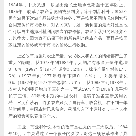
1984年，中央又进一步提出延长土地承包期至十五年以上。
1985年，改革了农产品统购统派制度，除个别品种外，国家不
再向农民下达农产品统购统派任务，而是按照不同情况分别实行
合同定购和市场收购。对农民来讲，这一新制度的最大好处是他
们可以自由选择种植利润较高的农作物。农民所承担的风险并不
比以往大，因为政府仍保证收购所有剩余的农产品，而且是按国
家规定的价格或高于市场的价格进行收购。
上述改革措施对农业产量、农民收入和农民的情绪都产生了
重大的影响。从1978年到1984年，人均占有粮食产量年递增
3．8％（1957年到1977年递增0．2％），棉花产量年增长17．
5％（1957年到1977年每年下降0．6％），肉类年增长
9％（1957年到1977年年递增1．7％）。从1965年到1978年，
农村人均消费只增加了三分之一，而从1978年到1986年几乎增
长了三倍。80年代中期的中国农村，堆满了准备盖新房用的
砖、水泥和沙石。许多农户购买了自行车、收音机。在不到十年
的时间里，中国农村已从贫穷、落后步入了小康社会，一个人生
产的粮食可以养活四个人。
工业、商业和计划体制的改革是在党的十二大以后。1984
年10月，中央通过了一个很长的决议，对这三项改革作出了具