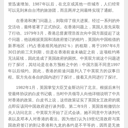
资迅速增加。1987年以后，在北京或其他一些城市，人们经常
可以见到来自台湾的旅游团，而且两岸之间最终实现了通邮。
在香港和澳门问题上，则取得了很大进展。经过一系列的外
交活动，最终签署了正式协议。在香港问题上，英国人首先采取
了行动。1979年3月，香港总督麦理浩首次向中国方面提起了这
个问题，他说根据英国和清政府签订的租约，英国向中国租借的
新界地区（约占香港殖民地的92％）的租期，将于1997年6月
30日的前三天到期，但是在香港前途未确定之前，这项租约将
无法延续，因此造成了英国政府的困扰。中英双方就这个问题进
行了探讨，其结论是在各方预粉之中的：中国方面不同意1997
年以后续约。因此，香港的前途问题列入了中英双方的议事日
程。双方先在各自的国内进行了探讨，接着又共同进行了探讨。
1982年1月，英国掌玺大臣艾金斯访问了北京。根据后来刊
登最终协议的白皮书记载，当时中共领导人向他详细说明了中共
对香港的政策。白皮书上说，这些政策证实了英国女王政府的观
点即应该同中国政府进行谈判⑥。第二年9月，英国首相撤切尔
夫人访问北京，中英双方开始了正式会谈。她不同意中方谈判代
表以及邓本人对香港的看法。因为他们认为19世纪清政府与英
国政府签订的割让香港和九龙的条约是不平等的，因而是无效