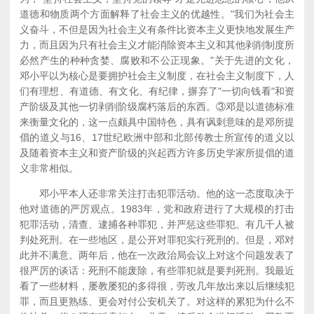
道德和物质两个方面解释了社会主义的优越性。"我们为社会主
义奋斗，不但是因为社会主义有条件比资本主义更快地发展生产
力，而且因为只有社会主义才能消除资本主义和其他剥削制度所
必然产生的种种贪婪、腐败和不公正现象。"关于先进的文化，
邓小平以为核心是要拥护社会主义制度，在社会主义制度下，人
们有理想、有道德、有文化、有纪律，摒弃了"一切向钱看"和资
产阶级及其他一切剥削阶级腐朽落后的东西。③邓是以道德标准
来衡量文化的，这一点颇具中国特色，具有讽刺意味的是邓所提
倡的道义与16、17世纪欧洲中部和北部传教士所宣传的道义以
及随着资本主义和资产阶级的兴起西方许多历史学家所提倡的道
义非常相似。
邓小平本人还非常关注打击犯罪活动。他的这一态度取决于
他对道德的严厉观点。1983年，党和政府进行了大规模的打击
犯罪活动，清查、逮捕各种罪犯，并严惩这些罪犯。有几千人被
判处死刑。在一些地区，是公开对罪犯实行死刑的。但是，邓对
此并不满意。两年后，他在一次政治局会议上对这个问题发表了
很严厉的谈话：死刑不能废除，有些罪犯就是要判死刑。我最近
看了一些材料，屡教屡犯的多得很，劳改几年放出来以后继续犯
罪，而且更熟练、更会对付公安机关了。对这样的累犯为什么不