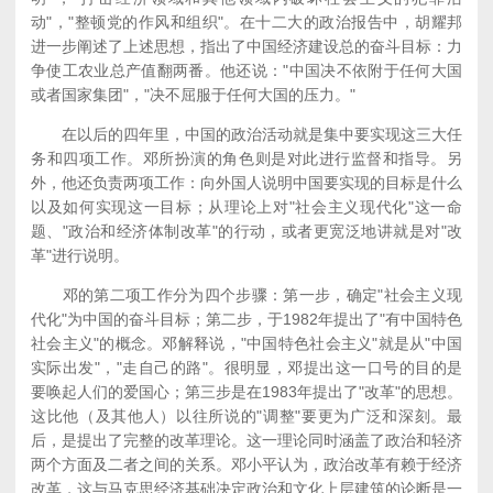
动"，"整顿党的作风和组织"。在十二大的政治报告中，胡耀邦
进一步阐述了上述思想，指出了中国经济建设总的奋斗目标：力
争使工农业总产值翻两番。他还说："中国决不依附于任何大国
或者国家集团"，"决不屈服于任何大国的压力。"
在以后的四年里，中国的政治活动就是集中要实现这三大任
务和四项工作。邓所扮演的角色则是对此进行监督和指导。另
外，他还负责两项工作：向外国人说明中国要实现的目标是什么
以及如何实现这一目标；从理论上对"社会主义现代化"这一命
题、"政治和经济体制改革"的行动，或者更宽泛地讲就是对"改
革"进行说明。
邓的第二项工作分为四个步骤：第一步，确定"社会主义现
代化"为中国的奋斗目标；第二步，于1982年提出了"有中国特色
社会主义"的概念。邓解释说，"中国特色社会主义"就是从"中国
实际出发"，"走自己的路"。很明显，邓提出这一口号的目的是
要唤起人们的爱国心；第三步是在1983年提出了"改革"的思想。
这比他（及其他人）以往所说的"调整"要更为广泛和深刻。最
后，是提出了完整的改革理论。这一理论同时涵盖了政治和轻济
两个方面及二者之间的关系。邓小平认为，政治改革有赖于经济
改革，这与马克思经济基础决定政治和文化上层建筑的论断是一