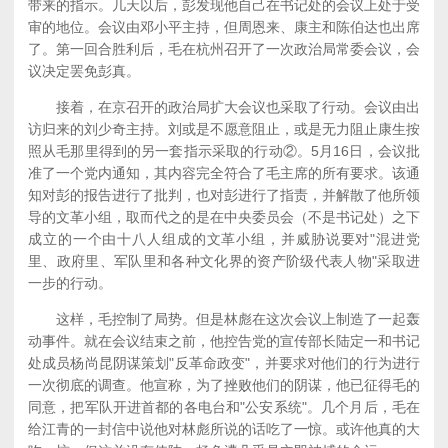
带来的指示。几天以后，彭发现他自己在书记处的会议上处于受
审的地位。会议由邓小平主持，但周恩来、康主和陈伯达也出席
了。第一回合胜利后，毛在杭州召开了一次政治局常委会议，会
议决定罢免彭真。
接着，在京召开的政治局扩大会议也采取了行动。会议由出
访归来的刘少奇主持。刘或是不愿意阻止，或是无力阻止康生按
照从毛那里得到的另一套指示采取的行动②。5月16日，会议批
准了一个党内通知，其内容完全符合了毛主席的所有要求。该通
知对彭的报告进行了批判，也对彭进行了指责，并解散了他所领
导的文革小组，取而代之的是在中央委员会（不是书记处）之下
成立的一个由十八人组成的文革小组，并威胁说要对"混进党
里、政府里、军队里和各种文化界的资产阶级代表人物"采取进
一步的行动。
这样，毛控制了局势。但是林彪在这次会议上制造了一起轰
动事件。就在会议结束之前，他控告党的宣传部长陆定一和书记
处成员杨尚昆阴谋策划"反革命政变"，并要求对他们的行为进行
一次彻底的调查。他宣称，为了挫败他们的阴谋，他已征得毛的
同意，把军队开进首都的各电台和"公安系统"。几个月后，毛在
给江青的一封信中说他对林彪所说的话吃了一惊。或许他真的大