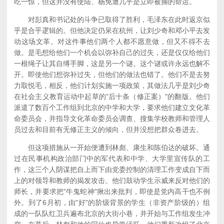
吃一惊，但这并没有使陆、杨免遭几乎是立即被捕的命运。
对彭真和书记处的斗争已取得了胜利，毛泽东在此时返京似
乎是合乎逻辑的。但他决定仍呆在杭州，让刘少奇和邓小平去发
动这场文革。对这件事他们两个人都不愿意做，但又不得不去
做。是毛想给他们一个机会以弥补自己的过失，还是仅仅给他们
一根绳子让其自缚手脚，这是另一个谜。这个谜或许永远也解不
开。即使他们想弥补过失，但他们的做法也错了。他们不是去努
力取悦毛，相反，他们计划实施一项政策，其做法几乎是刘少奇
在社会主义教育运动中起草的"后十条（修正案）"的翻版。他们
派遣了数百个工作组到北京的中学和大学，要求他们建立文化革
命委员会，并指导文化革命委员会调查、搜集学校教师和管理人
员过去和目前有无修正主义的倾向，但并没想把群众卷进去。
但这项措施从一开始便遭到林彪、康生和陈伯达的破坏。通
过在民事机构政治部门中的军代表和中学、大学里宣传队的工
作，这三个人阴谋把自上而下由党委控制的清理工作变成自下而
上的对领导和教师的揭发攻击。他们鼓动学生示威来反对他们的
师长，并要求把"牛鬼蛇神"揪出来批判，即使是党内高干也不例
外。到了6月初，由"好"的阶级背景的学生（非资产阶级的）组
成的一队队红卫兵遍布北京的大街小巷，并开始与工作组发生冲