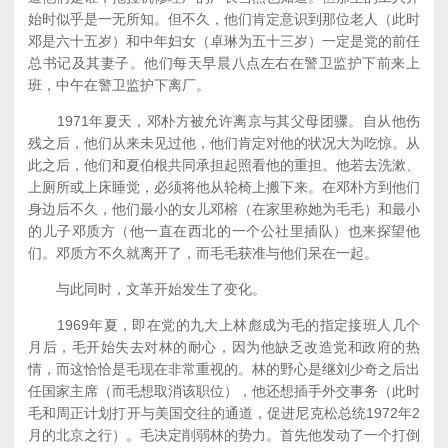
始时似乎是一无所知。但不久，他们肯定意识到那位老人（此时
邓是六十五岁）和中年妇女（卓琳为五十三岁）一定是党的前任
总书记及其妻子。他们每天早晨八点左右在警卫监护下前来上
班，中午在警卫监护下离厂。
1971年夏天，邓朴方被允许离京与其父母团骤。自从他伤
残之后，他们从来未见过他，他们肯定对他的状况大为吃惊。从
此之后，他们和夏伯根共同承担起照看他的重担。他若去洗漱、
上厕所或上床睡觉，必须将他从轮椅上搬下来。在邓朴方到他们
身边后不久，他们最小的女儿邓榕（在家里称她为毛毛）和最小
的儿子邓质方（他一直在西北的一个公社里插队）也来探望他
们。邓质方不久就离开了，而毛毛获准与他们呆在一起。
与此同时，文革开始发生了变化。
1969年夏，即在党的九大上林彪成为毛的指定接班人几个
月后，毛开始失去对林的耐心，因为他缺乏改造党和政府的热
情，而这恰恰是毛现在非常重视的。林的野心是继刘少奇之后出
任国家主席（而毛想取消该职位），他还想插手外交事务（此时
毛和周正计划打开与美国交往的通道，促进尼克松总统1972年2
月的北京之行）。毛决定削弱林的势力。首先他发动了一个打倒