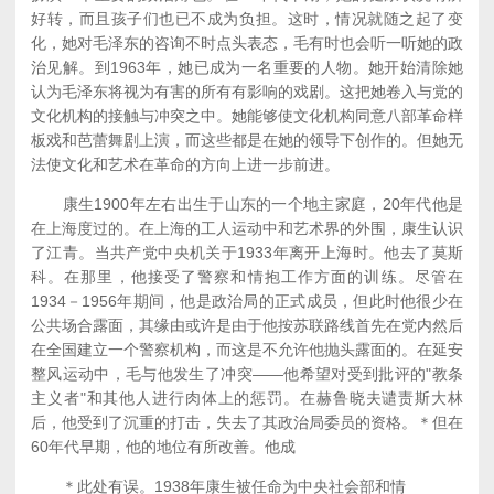
好转，而且孩子们也已不成为负担。这时，情况就随之起了变
化，她对毛泽东的咨询不时点头表态，毛有时也会听一听她的政
治见解。到1963年，她已成为一名重要的人物。她开始清除她
认为毛泽东将视为有害的所有有影响的戏剧。这把她卷入与党的
文化机构的接触与冲突之中。她能够使文化机构同意八部革命样
板戏和芭蕾舞剧上演，而这些都是在她的领导下创作的。但她无
法使文化和艺术在革命的方向上进一步前进。
康生1900年左右出生于山东的一个地主家庭，20年代他是
在上海度过的。在上海的工人运动中和艺术界的外围，康生认识
了江青。当共产党中央机关于1933年离开上海时。他去了莫斯
科。在那里，他接受了警察和情抱工作方面的训练。尽管在
1934－1956年期间，他是政治局的正式成员，但此时他很少在
公共场合露面，其缘由或许是由于他按苏联路线首先在党内然后
在全国建立一个警察机构，而这是不允许他抛头露面的。在延安
整风运动中，毛与他发生了冲突——他希望对受到批评的"教条
主义者"和其他人进行肉体上的惩罚。在赫鲁晓夫谴责斯大林
后，他受到了沉重的打击，失去了其政治局委员的资格。＊但在
60年代早期，他的地位有所改善。他成
＊此处有误。1938年康生被任命为中央社会部和情