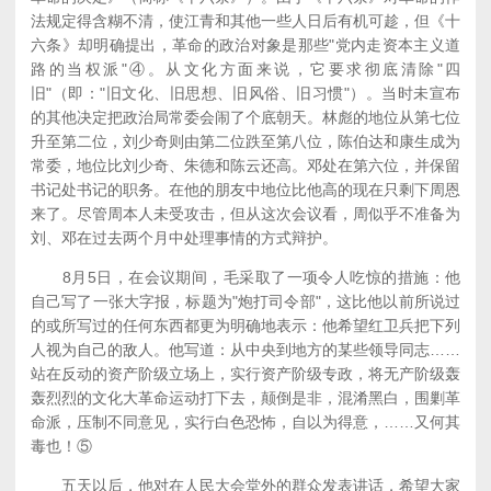
法规定得含糊不清，使江青和其他一些人日后有机可趁，但《十
六条》却明确提出，革命的政治对象是那些"党内走资本主义道
路的当权派"④。从文化方面来说，它要求彻底清除"四
旧"（即："旧文化、旧思想、旧风俗、旧习惯"）。当时未宣布
的其他决定把政治局常委会闹了个底朝天。林彪的地位从第七位
升至第二位，刘少奇则由第二位跌至第八位，陈伯达和康生成为
常委，地位比刘少奇、朱德和陈云还高。邓处在第六位，并保留
书记处书记的职务。在他的朋友中地位比他高的现在只剩下周恩
来了。尽管周本人未受攻击，但从这次会议看，周似乎不准备为
刘、邓在过去两个月中处理事情的方式辩护。
8月5日，在会议期间，毛采取了一项令人吃惊的措施：他
自己写了一张大字报，标题为"炮打司令部"，这比他以前所说过
的或所写过的任何东西都更为明确地表示：他希望红卫兵把下列
人视为自己的敌人。他写道：从中央到地方的某些领导同志……
站在反动的资产阶级立场上，实行资产阶级专政，将无产阶级轰
轰烈烈的文化大革命运动打下去，颠倒是非，混淆黑白，围剿革
命派，压制不同意见，实行白色恐怖，自以为得意，……又何其
毒也！⑤
五天以后，他对在人民大会堂外的群众发表讲话，希望大家