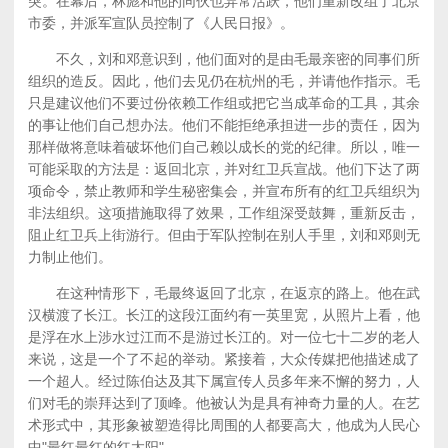
突。在幕后，林彪和他的同伙也异常活跃，他们重新改组了北京
市委，并派军宣队员控制了《人民日报》。
不久，刘和邓意识到，他们面对的是由毛最亲密的同事们所
组织的造反。因此，他们去见仍在杭州的毛，并请他作指示。毛
只是建议他们不要过份依赖工作组或把它当成革命的工具，其余
的事让他们自己想办法。他们不能拒绝承担进一步的责任，因为
那样做将意味着破坏他们自己赖以成长的党的纪律。所以，唯一
可能采取的方法是：返回北京，并对红卫兵宣战。他们下达了两
项命令，禁止教师和学生秘密集会，并宣布所有的红卫兵组织为
非法组织。这项措施取得了效果，工作组深受鼓舞，重新反击，
阻止红卫兵上街游行。但由于军队控制在别人手里，刘和邓则无
力制止他们。
在这种情形下，毛最终返回了北京，在返京的路上。他在武
汉横渡了长江。长江的这段江面约有一英里宽，从照片上看，他
是浮在水上涉水过江而不是游过长江的。对一位七十二岁的老人
来说，这是一个了不起的举动。紧接着，大众传媒把他描述成了
一个超人。经过陈伯达及其下属宣传人员多年来不懈的努力，人
们对毛的崇拜达到了顶峰。他被认为是具有神奇力量的人。在艺
术形式中，其形象被塑造得比周围的人都要高大，他成为人民心
中"最红最红的红太阳"。