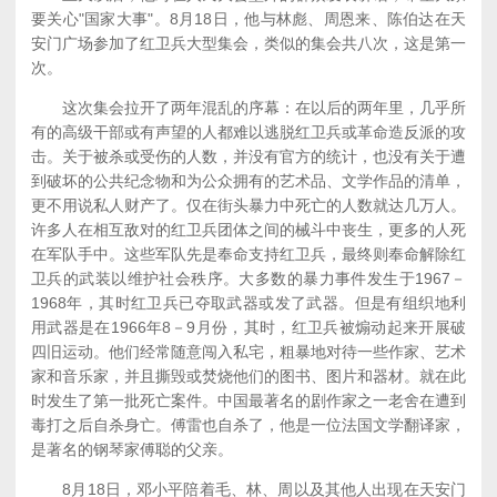
要关心"国家大事"。8月18日，他与林彪、周恩来、陈伯达在天
安门广场参加了红卫兵大型集会，类似的集会共八次，这是第一
次。
这次集会拉开了两年混乱的序幕：在以后的两年里，几乎所
有的高级干部或有声望的人都难以逃脱红卫兵或革命造反派的攻
击。关于被杀或受伤的人数，并没有官方的统计，也没有关于遭
到破坏的公共纪念物和为公众拥有的艺术品、文学作品的清单，
更不用说私人财产了。仅在街头暴力中死亡的人数就达几万人。
许多人在相互敌对的红卫兵团体之间的械斗中丧生，更多的人死
在军队手中。这些军队先是奉命支持红卫兵，最终则奉命解除红
卫兵的武装以维护社会秩序。大多数的暴力事件发生于1967－
1968年，其时红卫兵已夺取武器或发了武器。但是有组织地利
用武器是在1966年8－9月份，其时，红卫兵被煽动起来开展破
四旧运动。他们经常随意闯入私宅，粗暴地对待一些作家、艺术
家和音乐家，并且撕毁或焚烧他们的图书、图片和器材。就在此
时发生了第一批死亡案件。中国最著名的剧作家之一老舍在遭到
毒打之后自杀身亡。傅雷也自杀了，他是一位法国文学翻译家，
是著名的钢琴家傅聪的父亲。
8月18日，邓小平陪着毛、林、周以及其他人出现在天安门