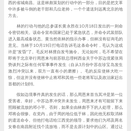
西的省城南昌。这是林彪策划的行动中的一部分，目的是把文革
中许多被斗倒的老干部和几位老帅，一个个遣送到远离北京的地
方去。
林的行动与他的总参谋长黄永胜在1O月18日发出的一则命
令密切相关。该命令宣布国家已处于紧急状态，并命令武装部队
进入最高戒备状态。黄当然依林的指示办事，但林没有征询毛的
意见。当林于1O月19日打电话告诉毛这条命令时，毛认为这或
许是"发昏"了。毛反对林擅自发号施令。无论如何，毛不希望在
即将于北京举行周恩来与前苏联总理柯西金关于中苏边境紧张局
势谈判之际有任何军事事件发生（自从3月份中苏在珍宝岛发生
激烈冲突以来，双方一直有小的磨擦）。毛的反应使林大吃一
惊，但这并没有使林中止将邓和其他一些老将军以及政治家赶出
首都的计划⑾。
假如边境事件真的发生的话，那么周恩来首当其冲是第一位
受害者。幸好，中苏边界冲突并未发生，周恩来才有可能留下来
照顾被流放的邓小平。否则，如果全由林彪手下的人处理，那么
邓将会很惨。在党内，由于周的地位低于林，因此他无权取消林
的遣送命令。但他打电话给江西党的领导，要求他们为邓及两名
女眷在南昌附近找个流放地，而不是去原计划中的山区。通过让