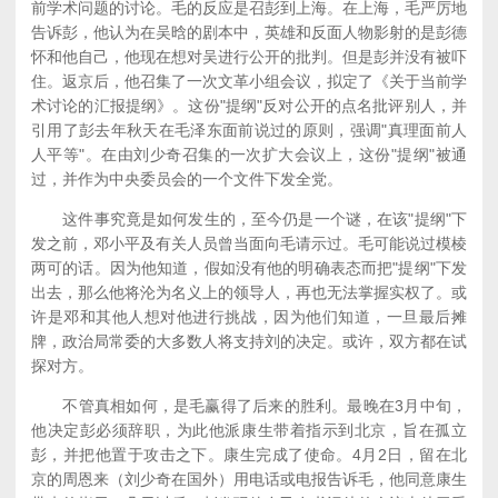
前学术问题的讨论。毛的反应是召彭到上海。在上海，毛严厉地
告诉彭，他认为在吴晗的剧本中，英雄和反面人物影射的是彭德
怀和他自己，他现在想对吴进行公开的批判。但是彭并没有被吓
住。返京后，他召集了一次文革小组会议，拟定了《关于当前学
术讨论的汇报提纲》。这份"提纲"反对公开的点名批评别人，并
引用了彭去年秋天在毛泽东面前说过的原则，强调"真理面前人
人平等"。在由刘少奇召集的一次扩大会议上，这份"提纲"被通
过，并作为中央委员会的一个文件下发全党。
这件事究竟是如何发生的，至今仍是一个谜，在该"提纲"下
发之前，邓小平及有关人员曾当面向毛请示过。毛可能说过模棱
两可的话。因为他知道，假如没有他的明确表态而把"提纲"下发
出去，那么他将沦为名义上的领导人，再也无法掌握实权了。或
许是邓和其他人想对他进行挑战，因为他们知道，一旦最后摊
牌，政治局常委的大多数人将支持刘的决定。或许，双方都在试
探对方。
不管真相如何，是毛赢得了后来的胜利。最晚在3月中旬，
他决定彭必须辞职，为此他派康生带着指示到北京，旨在孤立
彭，并把他置于攻击之下。康生完成了使命。4月2日，留在北
京的周恩来（刘少奇在国外）用电话或电报告诉毛，他同意康生