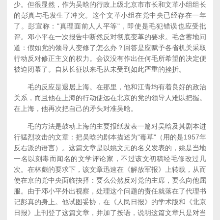
少。但很显然，作为吴晗的行政上级北京市市长和文革小组组长
的彭真与毛发生了冲突。这个文革小组在党中央已经存在一年
了。彭宣称："真理面前人人平等"，即使是毛犯错误也应受批
评。邓小平在一次报告中断然反对彻底变革的要求。毛含蓄地问
道：假如党的领导人变修了怎么办？回答是应赋予各省机关采取
行动反对修正主义的权力。会议没有作出任何毛所希望的决定便
被迫闭幕了。自从长征以来毛从未受到如此严重的挫折。
毛的反应是退居上海。在那里，他和江青均有着良好的政治
关系，而且他在上海的行动使远在北京的党的领导人难以把握。
在上海，他再次把自己的矛头对准吴晗。
毛的方法是鼓动上海的主要报纸发表一篇对吴晗及其剧本进
行猛烈攻击的文章：把吴晗的剧本描述为"毒草"（用的是1957年
反右派的语言）。这篇文章是以姚文元的名义发表的，姚是当地
一名以刻毒而闻名的文学评论家，不过该文初稿经毛修改过几
次。在林彪的要求下，该文章迅速在《解放军报》上转载，从而
使在京的党中央面临抉择：要么公然反对党的主席，要么向他屈
服。由于邓小平外出视察，处理这个问题的责任就落在了代理书
记彭真的身上。他试图妥协，在《人民日报》的学术版和《北京
日报》上刊登了这篇文章，并加了按语，说明这篇文章只是对当