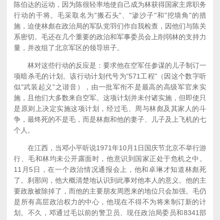
陈伯达的运动，因为陈很轻率地使自己成为林获得国家主席职务
行动的干将。毛采取名为"搬石头"、"渗沙子"和"挖墙角"的措
施，迫使林彪在政治局的军队党羽们作自我检查，因他们与陈关
系密切。毛还在几个重要的政治和军事委员会上削弱林的支持力
量，并改组了北京军区的领导班子。
林对这些行动的反应是：要求他在空军任参谋的儿子制订一
项暗杀毛的计划。该行动计划代号为"571工程"（因这个数字听
似"武装起义"之谐音），由一批军衔不是最高的高级军官来实
施，且他们大多数来自空军。这项计划并未付诸实施，但即使只
是原则上决定实施这项计划，经过毛、周与林彪及其家人的斗
争，最终死的不是毛，而是林彪和他的妻子、儿子及上飞机的七
个人。
在江西，当邓小平听说1971年10月1日国庆节北京不举行游
行、毛和林均未公开露面时，他意识到国家正处于危机之中。
11月5日，在一个政治情况通报会上，他和卓琳才知道林彪死
了。刹那间，他大概清楚地认识到此事对他本人的意义。他的主
要政敌被除掉了，而他的主要朋友周恩来的地位只会加强。毛仍
是所有高层政治权力的中心，他现在不得不为将来制订新的计
划。不久，邓通过毛以前的警卫员、现任政治局委员和8341部