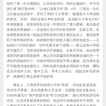
组织了第一次大规模的、公开的反对刘、邓的示威游行，并号召
游行者"痛打落水狗"，"让他们遗臭万年"⑧。4月，江青在一次红
卫兵集会的演讲中，罗列了邓的"十大罪状"。随着权力斗争进程
的变化，对刘、邓的这场斗争时起时落，这场权力斗争在1967
年初便爆发，使党和军队在这一年里经历了重大磨难。每当激进
派感觉到受威胁——正如他们在3月的处境那样，在那之前，在
由周恩来和其他一批副总理和老帅们唱主角的会议上，激进派受
到了面对面的抨击；或者能对他们的敌人随心所欲地攻击——正
如他们7月份所做的，当时毛离京南下巡视——那么这场斗争就
更为激烈了。毛扮演的角色仍不很确定。从春天开始，他当然赞
成把刘的威信彻底搞垮，他认为刘是赢得党和国家忠诚的另一个
潜在的危险的中心。但他对邓的态度则不那么极端，因为邓永远
不可能成为他的接班人，同时也因为他喜欢邓的好斗性格，哪怕
是反对他本人的。数年之后，邓本人也承认：假如没有毛的保
护，林彪和江青会加害于他的⑨。
事实上，江青所罗列的邓小平的"罪状"，归结起来是四条：
邓对毛不尊敬；反对高教和文艺改革；试图取消农业集体化；
1966年夏实行"资产阶级专政"和"白色恐怖"。她引用邓的讲话和
言论，以支持其莫须有的指控。但这些引语挑选得并不高明。当
江青的讲话发表在红卫兵的宣传品上时，有些读者肯定会感到，