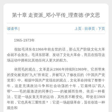
第十章 走资派_邓小平传_理查德·伊文思
读读书
|
上页
:
目录页
:
下页
1965-1973年
假如毛泽东在1966年前去世的话，那么无产阶级文化大革
命就不会发生。毛泽东部署、发动了文化大革命，而且在指导这
场运动中拥有比其他任何人更大的权力。
依照毛的观点，文革是从1966年持续到1969年。它所带来
的变化被党的"九大"所肯定，并被写入了修改后的《中国共产党
党章》中。根据中国共产党现在的观点，文化革命持续了整整十
年，这是充满政治斗争和社会动荡的十年，它最终以"四人
帮"——毛的最激进的同事们——的被捕而告终。依后一种看
法，它是一场反复无常的运动，其性质不断变化。即使在1969
年前，它也具有三重性质＊：它是一场超级革命，旨在创造一种
观念和