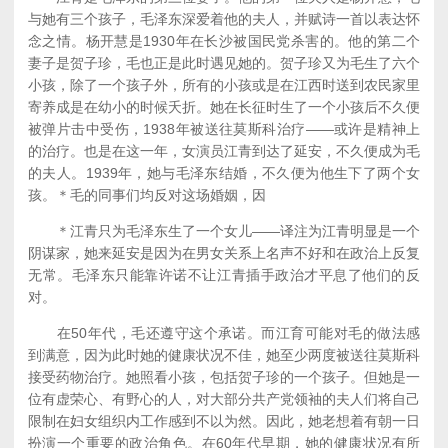
与她有三个孩子，毛泽东深爱着他的夫人，并赋诗一首以表达怀
念之情。杨开慧是1930年在长沙被国民党杀害的。他的第二个
妻子是贺子珍，毛也正是此时遇见她的。贺子珍又为毛生了六个
小孩，除了一个孩子外，所有的小孩或是在江西时送到农民家里
寄养成是在幼小的时候夭折。她在长征时生了一个小孩后不久便
被弹片击中受伤，1938年被送往莫斯科治疗——或许是精神上
的治疗。也是在这一年，女演员江青到达了延安，不久便成为毛
的夫人。1939年，她与毛泽东结婚，不久便为他生下了两个女
孩。＊毛的同事们均反对这场婚姻，因
＊江青只为毛泽东生了一个女儿——译注为江青明显是一个
阴谋家，她来延安是因为在男女关系上名声不好和在政治上反复
无常。毛泽东只能靠许诺不让江青插手政治才平息了他们的反
对。
在50年代，毛还遵守这个承诺。而江育可能对毛的做法感
到满意，因为此时她的健康状况不佳，她至少两度被送往莫斯科
接受药物治疗。她照看小孩，包括贺子珍的一个孩子。但她是一
位有虚荣心、有野心的人，对大部分共产党领袖的夫人们将自己
限制在妇女组织内工作感到不以为然。因此，她老想着有朝一日
扮演一个重要的政治角色。在60年代早期，她的健康状况有所