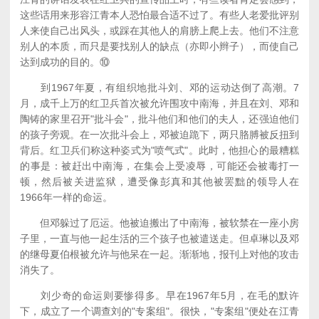
这些话用来形容江青本人恐怕最合适不过了。有些人老爱批评别
人来使自己出风头，或踩在其他人的肩膀上爬上去。他们不注意
别人的本质，而只是要找别人的缺点（亦即小辫子），而使自己
达到成功的目的。⑩
到1967年夏，有组织地批斗刘、邓的运动达倒了高潮。7
月，成千上万的红卫兵首次被允许围攻中南海，并且在刘、邓和
陶铸的家里召开"批斗会"，批斗他们和他们的夫人，还强迫他们
的孩子旁观。在一次批斗会上，邓被迫跪下，两只胳膊被反扭到
背后。红卫兵们称这种姿式为"喷气式"。此时，他担心的最糟糕
的事是：被赶出中南海，在集会上受凌辱，可能还会被毒打一
顿，然后被关进监狱，遭受像彭真和其他被罢黜的领导人在
1966年一样的命运。
但邓躲过了厄运。他被迫搬出了中南海，被软禁在一座小房
子里，一直与他一起生活的三个孩子也被遣送走。但卓琳以及邓
的继母夏伯根被允许与他呆在一起。渐渐地，报刊上对他的攻击
消失了。
刘少奇的命运则要惨得多。早在1967年5月，在毛的默许
下，成立了一个调查刘的"专案组"。很快，"专案组"便处在江青