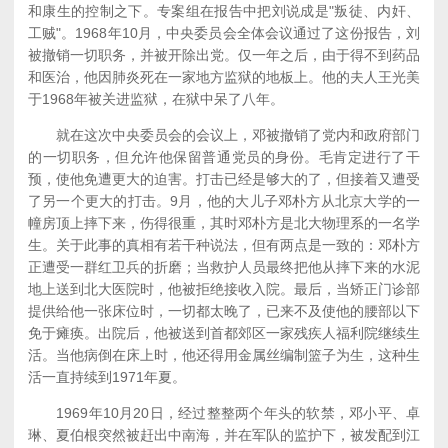
和康生的控制之下。专案组在报告中把刘说成是"叛徒、内奸、
工贼"。1968年10月，中央委员会全体会议通过了这份报告，刘
被撤销一切职务，并被开除出党。仅一年之后，由于得不到药品
和医治，他因肺炎死在一家地方监狱的地板上。他的夫人王光美
于1968年被关进监狱，在狱中呆了八年。
就在这次中央委员会的会议上，邓被撤销了党内和政府部门
的一切职务，但允许他保留普通党员的身份。毛肯定进行了干
预，使他免遭更大的迫害。打击已经是够大的了，但接着又遭受
了另一个更大的打击。9月，他的大儿子邓朴方从北京大学的一
幢房顶上摔下来，伤得很重，其时邓朴方是北大物理系的一名学
生。关于此事的真相有若干种说法，但有两点是一致的：邓朴方
正遭受一群红卫兵的折磨；当救护人员最终把他从摔下来的水泥
地上送到北大医院时，他被拒绝接收入院。最后，当矫正门诊部
提供给他一张床位时，一切都太晚了，已来不及使他的腰部以下
免于瘫痪。出院后，他被送到首都郊区一家残疾人福利院继续生
活。当他病倒在床上时，他还得用金属丝编制篮子为生，这种生
活一直持续到1971年夏。
1969年10月20日，经过整整两个年头的软禁，邓小平、卓
琳、夏伯根突然被赶出中南海，并在军队的监护下，被发配到江