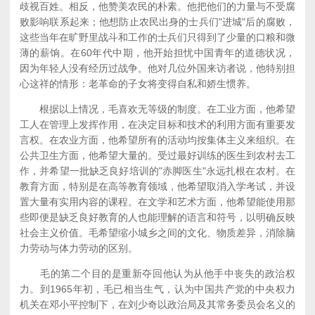
歧视百姓。相反，他赞美农民的朴素。他把他们的力量与不受腐
败影响联系起来；他想防止农民出身的士兵们"进城"后的腐败，
这些当年在旷野里战斗和工作的士兵们只得到了少量的口粮和微
薄的薪饷。在60年代中期，他开始担忧中国青年的道德状况，
因为年轻人没有经历过战争。他对几位外国来访者说，他特别担
心这祥的情形：老革命的子女将变得自私和娇生惯养。
根据以上情况，毛喜欢无等级的制度。在工业方面，他希望
工人在管理上发挥作用，在决定目标和技术的利用方面有重要发
言权。在农业方面，他希望所有的活动均按集体主义来组织。在
公共卫生方面，他希望大量的。受过最好训练的医生到农村去工
作，并希望一批缺乏良好培训的"赤脚医生"永远扎根在农村。在
教育方面，特别是在高等教育领域，他希望取消入学考试，并设
置大量有实用内容的课程。在文学和艺术方面，他希望能使用那
些即便是缺乏良好教育的人也能理解的语言和符号，以明确反映
社会主义价值。毛希望缩小城乡之间的文化、物质差异，消除脑
力劳动与体力劳动的区别。
毛的第二个目的是重新夺回他认为从他手中丧失的政治权
力。到1965年初，毛已相当生气，认为中国共产党的中央权力
机关在邓小平控制下，在刘少奇以政治局及其常务委员会名义的