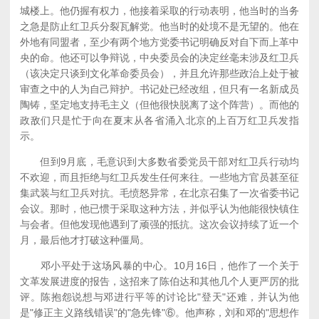
城楼上。他仍握有权力，他接着采取的行动表明，他当时的当务
之急是防止红卫兵分裂瓦解党。他当时的处境不是无望的。他在
外地有同盟者，至少有两个地方党委书记明确反对自下而上革中
央的命。他还可以争辩说，中央委员会的决定丝毫未涉及红卫兵
（该决定只谈到文化革命委员会），并且允许那些政治上处于被
审查之中的人为自己辩护。书记处已经改组，但只有一名新成员
陶铸，坚定地支持毛主义（但他很快脱离了这个阵营）。而他的
政敌们只是忙于向在夏末从各省涌入北京的上百万红卫兵发指
示。
但到9月底，毛意识到大多数省委党员干部对红卫兵行动均
不欢迎，而且拒绝与红卫兵发生任何来往。一些地方官员甚至征
集武装与红卫兵对抗。毛愤怒异常，在北京召集了一次省委书记
会议。那时，他已惯于采取这种方法，并似乎认为他能很快镇住
与会者。但他发现他遇到了顽强的抵抗。这次会议持续了近一个
月，最后他才打破这种僵局。
邓小平处于这场风暴的中心。10月16日，他作了一个关于
文革发展进度的报告，这招来了陈伯达和其他几个人更严厉的批
评。陈抱怨说想与邓进行平等的讨论比"登天"还难，并认为他
是"修正主义路线错误"的"急先锋"⑥。他声称，刘和邓的"思想作