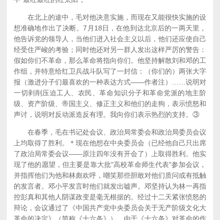
在北上的途中，毛对他决意实施，而现在又能很快实施的设
想准确地作出了决断。7月18日，在他到达北京后的一两天里，
他告诉党的领导人，当他们进入社会主义以后，他们还应使自己
经受住严峻的考验；同时他还对另一群人发出这样严厉的警告：
假如你们不革命，那么革命将指向你们。他坚持解散刘和邓的工
作组，并特意给红卫兵战斗队写了一封信：（你们的）两张大字
报（激进分子们最喜欢的一种表达方式——作者注）……说明对
一切剥削压迫工人、农民、革命知识分子和革命党派的地主阶
级、资产阶级、帝国主义、修正主义和他们的走狗，表示愤怒和
声讨，说明对反动派造反有理。我向你们表示热烈的支持。③
在春季，毛在书记处会议、政治局常委会和政治局委员会议
上均取得了胜利。＊现在他想在中央委员会（已经他自己只出席
了政治局常委会议——原注四年没有开会了）上取得胜利。他实
现了他的愿望，但主要是靠大批"高校革命师生代表"参加会议，
并指挥他们为他和林彪欢呼，嘲笑那些胆敢对他们质问或有抵触
的发言者。邓小平发言时他们就发出嘘声。邓坚持认为林一再指
控彭真和其他人阴谋政变是毫无根据的。经过十二天紧张愤怒的
辩论，会议通过了《中国共产党中央委员会关于无产阶级文化大
革命的决定》（简称《十六条》）。由于《十六条》对革命的作