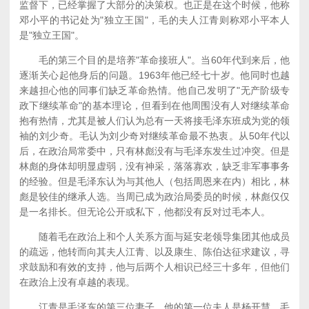
监督下，已经掌握了大部分的决策权。也正是在这个时候，他称
邓小平的书记处为"独立王国"，毛的夫人江青则称邓小平本人
是"独立王国"。
毛的第三个目的是培养"革命接班人"。当60年代到来后，他
逐渐关心起他身后的问题。1963年他已经七十岁。他同时也越
来越担心他的同事们缺乏革命热情。他自己发明了"无产阶级专
政下继续革命"的基本理论，但看到在他周围没有人对继续革命
抱有热情，尤其是被人们认为总有一天将接毛泽东班成为党的领
袖的刘少奇。毛认为刘少奇对继续革命最不热衷。从50年代以
后，在政治局常委中，只有林彪没有与毛泽东发生过冲突。但是
林彪的身体却明显虚弱，没有神采，落落寡欢，缺乏非军事事务
的经验。但是毛泽东认为与其他人（包括周恩来在内）相比，林
彪是较佳的继承人选。当周已成为政治局委员的时候，林彪仅仅
是一名排长。但无论公开或私下，他都没有反对过毛本人。
随着毛在政治上和个人关系方面与延安老领导集团其他成员
的疏远，他转而向其夫人江青、以及康生、陈伯达征求建议，寻
求鼓励和有效的支持，他与后两个人相识已经三十多年，但他们
在政治上没有卓越的表现。
江青是毛泽东的第三位妻子。他的第一位夫人是杨开慧，毛