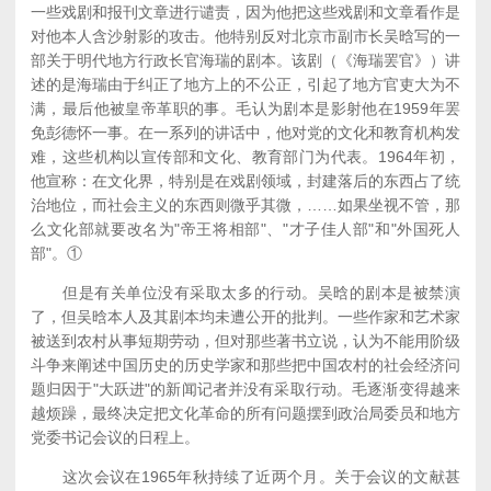
一些戏剧和报刊文章进行谴责，因为他把这些戏剧和文章看作是
对他本人含沙射影的攻击。他特别反对北京市副市长吴晗写的一
部关于明代地方行政长官海瑞的剧本。该剧（《海瑞罢官》）讲
述的是海瑞由于纠正了地方上的不公正，引起了地方官吏大为不
满，最后他被皇帝革职的事。毛认为剧本是影射他在1959年罢
免彭德怀一事。在一系列的讲话中，他对党的文化和教育机构发
难，这些机构以宣传部和文化、教育部门为代表。1964年初，
他宣称：在文化界，特别是在戏剧领域，封建落后的东西占了统
治地位，而社会主义的东西则微乎其微，……如果坐视不管，那
么文化部就要改名为"帝王将相部"、"才子佳人部"和"外国死人
部"。①
但是有关单位没有采取太多的行动。吴晗的剧本是被禁演
了，但吴晗本人及其剧本均未遭公开的批判。一些作家和艺术家
被送到农村从事短期劳动，但对那些著书立说，认为不能用阶级
斗争来阐述中国历史的历史学家和那些把中国农村的社会经济问
题归因于"大跃进"的新闻记者并没有采取行动。毛逐渐变得越来
越烦躁，最终决定把文化革命的所有问题摆到政治局委员和地方
党委书记会议的日程上。
这次会议在1965年秋持续了近两个月。关于会议的文献甚