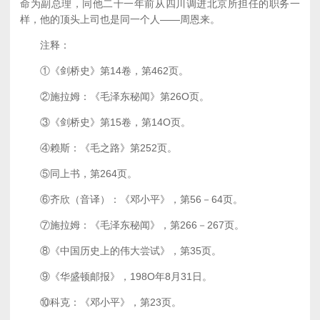
命为副总理，同他二十一年前从四川调进北京所担任的职务一
样，他的顶头上司也是同一个人——周恩来。
注释：
①《剑桥史》第14卷，第462页。
②施拉姆：《毛泽东秘闻》第26O页。
③《剑桥史》第15卷，第14O页。
④赖斯：《毛之路》第252页。
⑤同上书，第264页。
⑥齐欣（音译）：《邓小平》，第56－64页。
⑦施拉姆：《毛泽东秘闻》，第266－267页。
⑧《中国历史上的伟大尝试》，第35页。
⑨《华盛顿邮报》，198O年8月31日。
⑩科克：《邓小平》，第23页。