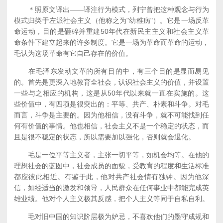
＊照原文译出——译注行为模式，列宁曾把这种观念与行为
模式归类于左派社会主义（他称之为"幼稚病"）。它是一场反革
命运动，目的是砸碎并重建50年代在新民主主义和社会主义革
命条件下建立起来的许多制度。它是一场为革命而革命的运动，
毛认为这场革命有它自己存在的价值。
在毛泽东发动文革的所有目的中，有三个目的是显而易见
的。首先是更深入地教育全社会，认识社会主义的价值，并设置
一些与之相应的机构，这是从50年代以来就一直在实施的。这
些价值中，有四项是很突出的：平等、共产、朴素和斗争。对毛
而言，斗争是主要的。因为他相信，没有斗争，就不可能找到任
何有价值的事情。他也相信，社会主义不是一个稳定的状态，而
且是很不稳定的状态，所以需要加以强化，否则就会退化。
毛是一位平等主义者，主张一切平等，如机会均等。在他的
理想社会的蓝图中，社会成员的面貌，受教育的程度和生活标准
都应彼此相近。有鉴于此，他对共产社会情有独钟。因为他深
信，如经适当的激发和领导，人民群众在任何事业中都能完成英
雄业绩。他对个人主义极其反感，把个人主义等同于自私自利。
毛对旧中国的知识阶层极为妒忌，不喜欢他们的墨守成规和