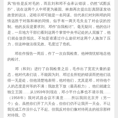
风"恰恰是反对毛的，而且刘和邓不会承认错误，仍然"试图反
扑"，说在这两个人中邓更为顽固。林彪再次提出彭真阴谋发动
政变的说法，还暗示邓可能是一名同谋。但代表们对刘和邓的同
情远胜于对陈和林的同情。似乎有一两天毛失去了对会议的控
制。他的反应是要求刘、邓作"自我检讨"。毫无疑问，他的估计
是，一旦地方干部们看到这两个掌管中央书记处的人屈服了，他
们就会放弃抵抗。不知是谁通过什么途径对这两个人施加了压
力，但这种做法很见效。毛度过了危机。
邓在作报告一周后，作了一次自我检查。他神情忧郁地念他
的检讨。
邓（和刘）进行了自我检查之后，毛作出了宽宏大量的姿
态，他对代表们说，不能因为刘、邓过去所犯的错误而把他们说
得一无是处，但他清楚地表明，他对他们，尤其是邓，对待他个
人的态度是何等的不满：我故意下放（最高权力）。他们就建立
独立王国……从1959年到现在，邓小平什么事也不请示我……
（1958年）我对武昌会议不满意……所以我回北京开（另一
个）会。虽然你们开了六天会，但你们仍不让我开一天会。不让
我完成工作没什么了不起。但我反对你们像对待死去的祖宗那样
对待我。⑦