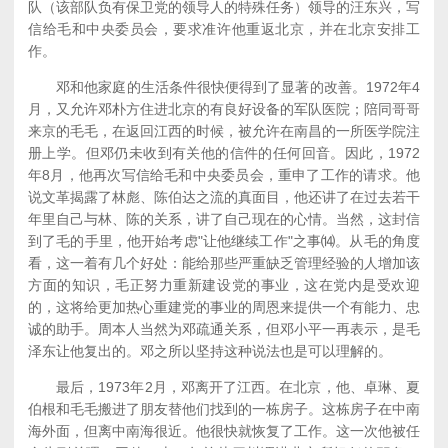
队（该部队负有保卫党的领导人的特殊任务）领导的汪东兴，写
信给毛和中央委员会，要求准许他重返北京，并在北京安排工
作。
邓和他家庭的生活条件很快便得到了显著的改善。1972年4
月，又允许邓朴方住进北京的有良好设备的军队医院；陪同哥哥
来京的毛毛，在返回江西的时候，被允许在南昌的一所医学院注
册上学。但邓仍未收到有关他的信件的任何回音。因此，1972
年8月，他再次写信给毛和中央委员会，重申了工作的请求。他
说文革揭露了林彪、陈伯达之流的真面目，他还讲了在过去若干
年里自己与林、陈的关系，讲了自己现在的心情。当然，这封信
到了毛的手里，他开始考虑"让他继续工作"之事⒁。从毛的角度
看，这一着有几个好处：能给那些严重缺乏管理经验的人增加该
方面的知识，毛正努力重新建设党的事业，这在党内是受欢迎
的，这将给更加热心重建党的事业的周恩来提供一个有能力、忠
诚的助手。周本人当然为邓疏通关系，但邓小平一再表示，是毛
泽东让他复出的。邓之所以坚持这种说法也是可以理解的。
最后，1973年2月，邓离开了江西。在北京，他、卓琳、夏
伯根和毛毛搬进了朋友替他们找到的一栋房子。这栋房子在中南
海外面，但离中南海很近。他很快就恢复了工作。这一次他被任