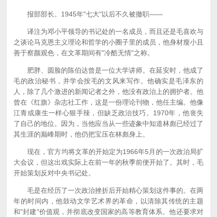
报部部长。1945年"七大"以后不久被撤职——
译注为邓小平领导的书记处的一名成员，而且还是毛喜欢与
之谈论马克恩主义理论和哲学的小圈子里的成员，他身材瘦小且
善于察颜观色，在文革期间有"冷酷无情"之称。
肥胖、圆脸的陈伯达曾是一位大学讲师。在延安时，他成了
毛的政治秘书，并学会按毛的文风来写作。他确实是毛泽东的
人，除了几个激进的新闻记者之外，他没有政治上的拥护者。他
曾在《红旗》杂志社工作，这是一份理论刊物，他任主编。他像
江青或康生一样心狠手辣，但缺乏政治技巧。1970年，他丧失
了自己的地位。因为，当他应当从一些迹象中知道林彪已经过了
其生涯的巅峰期时，他仍把宝压在林彪身上。
现在，官方均将文革的开始定为1966年5月的一次政治局扩
大会议，但这出戏实际上在前一年的秋季前便开始了。其时，毛
开始策划反对中央书记处。
毛是在经历了一次政治挫折后开始精心策划这件事的。在两
年的时间内，他鼓动文学艺术界的革命，以清除其传统的主题
和"封建"价值观，并彻底改变国家的高等教育体系。他还要求对