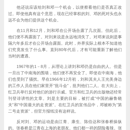
他还说应该给刘和邓一个机会，以便察看他们是否真正改
过。即使他真有这个意思，现在已经掌权的刘、邓的死对头也永
远不会为他们提供这个机会。
在11月和12月，刘和邓在公开场合露了几次面。但此后，
他们便不再露面了。对刘来说是永远地消失了。对邓来说则是事
隔六年多后才在公开场合露面。此时，外界实际上根本不知道他
们究竟发生了什么事。直到80年代后，才有可能重新了解他们
当时的遭遇。
1967年的1－8月，从理论上讲刘和邓仍是自由的人。但是
一旦出了中南海的围墙，他们便不再安全了。即使在中南海，他
们也受到了骚扰。早在1966年12月初，刘和其夫人王光美身边
的工作人员在他们家里开"批斗会"，批判他们二人。在大街上，
红卫兵举行反对他们的游行示威。官方和红卫兵的出版物还经常
刊登诽谤性的文章。刘是主要的目标，被打成"中国的赫鲁晓
夫"和"中国最大的走资派"。在红卫兵的宣传品中，邓被称为"第
二号走资派"，但官方报纸没有这样说。
反对刘、邓的运动是由江青、康生、陈伯达和张春桥操纵
的。张春桥是江青在上海的老朋友。他们都一祥的阴险毒辣。张