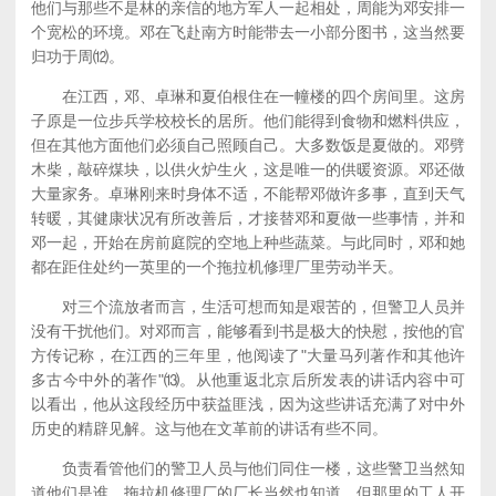
他们与那些不是林的亲信的地方军人一起相处，周能为邓安排一
个宽松的环境。邓在飞赴南方时能带去一小部分图书，这当然要
归功于周⑿。
在江西，邓、卓琳和夏伯根住在一幢楼的四个房间里。这房
子原是一位步兵学校校长的居所。他们能得到食物和燃料供应，
但在其他方面他们必须自己照顾自己。大多数饭是夏做的。邓劈
木柴，敲碎煤块，以供火炉生火，这是唯一的供暖资源。邓还做
大量家务。卓琳刚来时身体不适，不能帮邓做许多事，直到天气
转暖，其健康状况有所改善后，才接替邓和夏做一些事情，并和
邓一起，开始在房前庭院的空地上种些蔬菜。与此同时，邓和她
都在距住处约一英里的一个拖拉机修理厂里劳动半天。
对三个流放者而言，生活可想而知是艰苦的，但警卫人员并
没有干扰他们。对邓而言，能够看到书是极大的快慰，按他的官
方传记称，在江西的三年里，他阅读了"大量马列著作和其他许
多古今中外的著作"⒀。从他重返北京后所发表的讲话内容中可
以看出，他从这段经历中获益匪浅，因为这些讲话充满了对中外
历史的精辟见解。这与他在文革前的讲话有些不同。
负责看管他们的警卫人员与他们同住一楼，这些警卫当然知
道他们是谁，拖拉机修理厂的厂长当然也知道。但那里的工人开