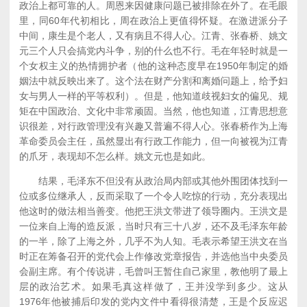
政治上都可靠的人。周恩来因健康问题已被排除在外了。在毛眼
里，同60年代初相比，周在政治上更值得怀疑。在激进派分子
中间，康生是个老人，又有病且不得人心。江青、张春桥、姚文
元三个人只会搞党内斗争，别的什么也不行。毛在年轻时就是一
个女权主义的热情拥护者（他的这种态度早在1950年制定的婚
姻法中就反映出来了。这个法在财产分割和离婚问题上，给予妇
女与男人一样的平等权利）。但是，他知道歧视妇女的偏见、规
矩在中国政治、文化中非常顽固。当然，他也知道，江青思想意
识很差，对行政管理没有兴趣又普遍不得人心。张春桥作为上海
革命委员会主任，虽然显出有行政工作能力，但一向被视为江青
的爪牙，表现却不怎么样。姚文元也是如此。
结果，毛泽东不但没有从政治局内部或其他外围团体找到一
位或多位继承人，反而采取了一个令人吃惊的行动，充分表现出
他这时的做法相当善变。他把王洪文带进了领导圈内。王洪文是
一位来自上海的造反派，当时只有三十八岁，还不及毛泽东年龄
的一半，除了上海之外，几乎不为人知。毛表示希望王洪文在当
时正在筹备召开的党代会上作修改党章报告，并选他当中央委员
会副主席。有个传说讲，毛曾叫王暂住自己家里，教他明了最上
层的政治艺术。如果毛真这样做了，王并没学到多少。这从
1976年他被捕后印发的党内文件中看得很清楚，王是个反应迟