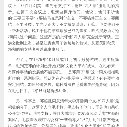
议上，邓在叶剑英、李先念支持下，批评“四人帮”滥用毛的指
示。在第二次会议上，毛亲自训斥他们。他说，他们不听他
的“三要三不要”（要搞马克思列宁主义，不要搞修正主义；要团
结，不要分裂；要光明正大，不要搞阴谋诡计）⑤。毛要他们停
止帮派活动，说由于他们结成帮派已成为事实，政治局必须讨论
和解决这个问题。这些严厉的批评使“四人帮”完全处于守势。王
洪文撒到上海，甚至江青也写了篇短短的检讨。从夏天到秋天，
邓和他的支持者可以说事事顺心。
然而，在1975年10月底或11月初，形势逆转。理由很简
单，毛判定邓的计划已开始威胁“文化大革命”成果。在毛看来，
有两件事情的发展他不能容忍。一是邓用了“纲”这个词来概括毛
所作的一系列指示。邓认为在这些指示中，毛强调了有必要推动
安定团结，加速经济发展。这种看法在毛看来显然是异端，因为
在毛心目中。“纲”只能是阶级斗争。
另一件事是，邓签批同意清华大学开除两个支持“四人帮”最
积极的分子。这两个人向毛求救。毛支持了他们，于是他们乘机
公开宣传得到毛的支持，并且大喊大叫要发动运动反击“右倾翻
案风”。毛接着发表讲话说有“一些领导人”从7月到9月散布毫无
根据的政治谣言，分裂党的领导，攻击“文化大革命”和它的成