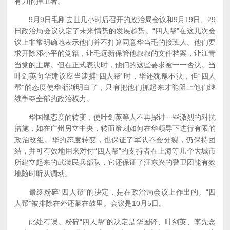
有力的捍卫者。
9月9日毛刚去世几小时后召开的政治局会议和9月19日、29
日政治局会议决定了未来情势的发展趋势。“四人帮”在这几次会
议上非常明确地表示他们并不打算同意华当毛的接班人。他们要
求开除邓小平的党籍，让毛远新保管他叔叔的文件档案，让江青
当党的主席。但在正式表决时，他们的这些要求被一一否决。当
叶剑英向华建议应当逮捕“四人帮”时，华还犹豫不决，但“四人
帮”的态度使华渐渐明白了，只有把他们抓起来才能阻止他们继
续争夺全部的政治权力。
华国锋态度的转变，使叶剑英等人不再探讨一些激烈的对抗
措施，如在广州另立中央，转而策划如何在华领导下进行有限的
政治改组。华的态度转变，也保证了军队不会分裂，仍保持团
结，并可有效地用来对付“四人帮”的支持者在上海等几个大城市
所建立起来的武装民兵部队，它还保证了汪东兴的警卫团能有效
地随时听从调动。
最终粉碎“四人帮”的决定，是在政治局会议上作出的。“四
人帮”被排除在外还蒙在鼓里。会议是10月5日。
此处有误。粉碎“四人帮”的决定是华国锋、叶剑英、李先念