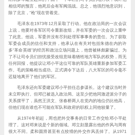
相信邓的预言，他死后会有军阀混战。总之，他强烈地意识到，
除了北京，“枪”现在管着党。
毛泽东在1973年12月采取了行动。他在政治局的一次会议
上说，他要对各军区司令重新改组，并在军委的一次会议上重申
了此意。他说，军委并没有尽到处理军事事务的责任。为了获取
军委会成员的信任和支持，他承认在有关对包括朱德在内的许
多“革命英雄”的经历和政治立场问题上，他曾被林彪蒙骗过。为
了不让司令员们担忧接受改组意味着牺牲地方军队的权势，而无
任何回报，他提议让邓小平这位可靠的军队英雄重新参加军委工
作。毛的策略相当成功。正式调令下达后，八大军区的司令毫不
迟疑地离开了他们的军区。
毛泽东还向军委建议邓小平担任总参谋长。这个建议当时并
未立即执行。但邓已被选入政治局。这至少把他同激进派分子的
关系摆平了，虽然王洪文、张春桥两人在党内的地位仍比他高，
但他们现在谁也不可能在军队和政府的职权上同他较量了。
从1974年初起，周也把外交事务的日常工作交给邓小平处
理了。这对邓来说是个新的领域。邓立刻显露出他的作风与周有
很大不同。柔和圆滑甚至有点狡猾的外交作风丢掉了。从1971