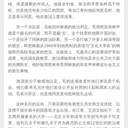
钝、优柔寡断的年轻人。他喜欢钓鱼、射击和享受各种高干特
权，但是他没有多少自己的思想。每当江青向他征询意见时，他
总是表示同意。他在政治上显得浅薄。
另一个决定是，毛收回对林彪的政治判定。毛突然宣布林早
就是个极右的代表，而不是极“左”。这个转变给他两方面好处。
一个是拉开了同林的政治距离。另一个是打破了许多人根深蒂固
的观念，即把林彪从1966年到他死时的表现与“文化大革命”的纲
领和作风联系起来的想法。在政策上，毛最关心的是要保护革命
成果，包括搞实践教育、政治灌输和体力劳动及在公共卫生方面
的赤脚医生。他怀疑周恩来有意用林彪的坏名声来葬送社会主义
的新生事物。
激进派分子敏感地认定，毛的这项改变对他们来说是个机
会。他们要求毛允许他们发动公开反对周的计划和周本人的运
动。毛表示异议，但是他同意发动批林批孔运动。
这种名目的运动，只有在那些有着悠久历史和文化传统，以
及惯于借古讽今的国度里才会出现。在江青、王洪文组织下，北
京两所最著名的大学——北京大学和清华大学的写作班子写文
章，批判孔夫子和被孔夫子作为典范的公元前12世纪的统治者