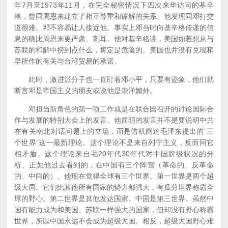
年7月至1973年11月，在完全秘密情况下四次来华访问的基辛
格，曾同周恩来建立了相互尊重和谅解的关系。他发现同邓打交
道很难。邓不容易让人接近他。事实上邓当时向基辛格传递的信
息的确比周恩来更严肃、刺耳。他对基辛格讲，美国如若想从与
苏联的和解中捞到点什么，肯定是危险的。美国也并没有兑现稍
早所作的有关与台湾贸易的承诺。
此时，激进派分子也一直盯着邓小平，只要有迹象，他们就
断言邓是帝国主义的朋友或说他是崇洋媚外。
邓担当新角色的第一项工作就是在联合国召开的讨论国际合
作与发展的特别大会上的发言。他简明的发言并不是要说明中共
在有关南北对话问题上的立场，而是借机阐述毛泽东提出的“三
个世界”这一最新理论。这个理论不是来自列宁主义，反而同它
相矛盾。这个理论来自毛20年代30年代对中国阶级状况的分
析。正如他过去看到的，在中国有三个阵营（革命的、反革命
的、中间的）。他现在觉得全球有三个世界。第一世界是两个超
级大国。它们比其他所有国家的势力都强大，有瓜分世界称霸全
球的野心。第二世界是其他发达国家。中国是第三世界。虽然中
国有能力成为和美国、苏联一样强大的国家，但却没有野心称霸
世界，所以中国永远不会成为超级大国。相反，超级大国野心难