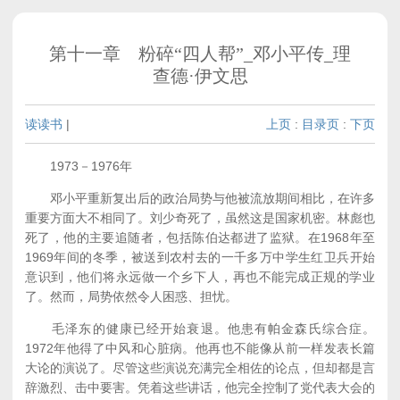
第十一章 粉碎“四人帮”_邓小平传_理
查德·伊文思
读读书
|
上页
:
目录页
:
下页
1973－1976年
邓小平重新复出后的政治局势与他被流放期间相比，在许多
重要方面大不相同了。刘少奇死了，虽然这是国家机密。林彪也
死了，他的主要追随者，包括陈伯达都进了监狱。在1968年至
1969年间的冬季，被送到农村去的一千多万中学生红卫兵开始
意识到，他们将永远做一个乡下人，再也不能完成正规的学业
了。然而，局势依然令人困惑、担忧。
毛泽东的健康已经开始衰退。他患有帕金森氏综合症。
1972年他得了中风和心脏病。他再也不能像从前一样发表长篇
大论的演说了。尽管这些演说充满完全相佐的论点，但却都是言
辞激烈、击中要害。凭着这些讲话，他完全控制了党代表大会的