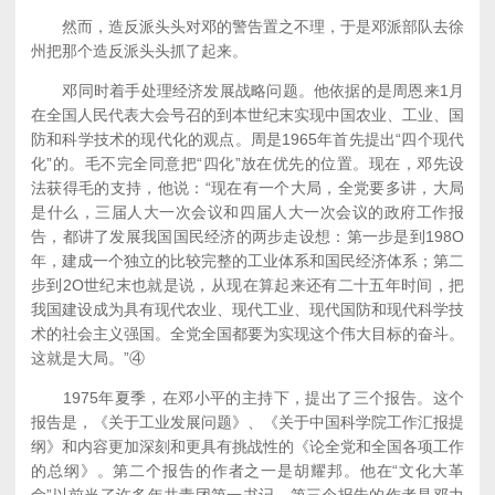
然而，造反派头头对邓的警告置之不理，于是邓派部队去徐
州把那个造反派头头抓了起来。
邓同时着手处理经济发展战略问题。他依据的是周恩来1月
在全国人民代表大会号召的到本世纪末实现中国农业、工业、国
防和科学技术的现代化的观点。周是1965年首先提出“四个现代
化”的。毛不完全同意把“四化”放在优先的位置。现在，邓先设
法获得毛的支持，他说：“现在有一个大局，全党要多讲，大局
是什么，三届人大一次会议和四届人大一次会议的政府工作报
告，都讲了发展我国国民经济的两步走设想：第一步是到198O
年，建成一个独立的比较完整的工业体系和国民经济体系；第二
步到2O世纪末也就是说，从现在算起来还有二十五年时间，把
我国建设成为具有现代农业、现代工业、现代国防和现代科学技
术的社会主义强国。全党全国都要为实现这个伟大目标的奋斗。
这就是大局。”④
1975年夏季，在邓小平的主持下，提出了三个报告。这个
报告是，《关于工业发展问题》、《关于中国科学院工作汇报提
纲》和内容更加深刻和更具有挑战性的《论全党和全国各项工作
的总纲》。第二个报告的作者之一是胡耀邦。他在“文化大革