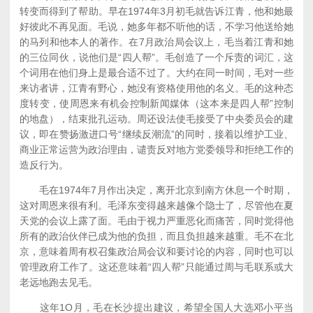
转变而得到了帮助。早在1974年3月初毛就告诉江青，他和她最
好彼此不再见面。毛说，她多年都不听他的话，不学习他送给她
的马列和他本人的著作。在7月政治局会议上，毛当着江青和她
的三位同伙，说他们是“四人帮”。毛创造了一个斥责的词汇，这
个词用在他们身上是最合适不过了。大约在同一时间，毛对一些
来访者讲，江青有野心，她没有资格使用他的名义。毛的这种态
度转变，使周恩来有机会控制新闻媒体（这本来是四人帮”控制
的地盘），结束批孔运动。周还设法使毛接受了中央委员会的建
议，即在赞扬激进口号“继续反潮流”的同时，接着以维护工业、
商业正常运营为政治理由，谴责反对地方党委领导和拒绝工作的
造反行为。
毛在1974年7月作出决定，离开北京到南方休息一个时期，
这对周恩来很有利。毛泽东变得越来越像个隐士了，尽管他在夏
天党的会议上露了面。毛由于视力严重恶化而痛苦，同时觉得他
所有的政治伙伴已成为他的负担，而且负担越来越重。毛不在北
京，意味着周有权召集政治局会议和要讨论的内容，同时也可以
管理政府工作了。这还意味着“四人帮”只能通过周与毛联系或大
老远地跑去见毛。
这年1O月，毛在长沙提出建议，希望全国人大选邓小平当