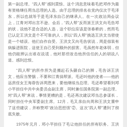
第一副总埋。“四人帮”感到震惊。这个消息意味着毛把邓作为最
有资格继任周当总理的人选。由于总理的排名在党内仅次于毛泽
东，所以也就等于是毛泽东自己的继承人。在一次政治局会议
上，江青对邓出言不逊。会后，“四人帮”反而派王洪文向毛告邓
的状，说他不是合适的人选，这个职位应该是张春桥的，然而毛
已认定王洪文是个不可靠的人，所以“四人帮”挑选王洪文当密使
是一个错误。他们自作自受。王洪文又向毛告状说，周是假装有
病躲进医院，这使王自己受到额外的损害。毛虽然年老体弱，但
他仍能辨认出谁在说谎，他对那些攻击他所信任的人的胡说八
道。感到忿恨。
“四人帮”的所作所为是搬起石头砸自己的脚，毛告诉王洪
文，他应当警惕，不要和江青搞帮派。毛还叫他的使者——他的
远房侄女王海蓉告诉周恩来，要他继续当总理。毛还希望看到邓
小平担任中共中央委员会副主席，同时兼任国务院第一副总理。
对“四人帮”来说，事情更糟的是，毛还再次建议邓当总参谋长，
同时担任中央军委副主席。12月，毛又亲自向周和王洪文重申
了这些建议，并称赞邓“政治思想强”②。这次“四人帮”遭到了彻
底失败。
1975年元月，邓小平担任了毛让他担任的所有职务。王洪