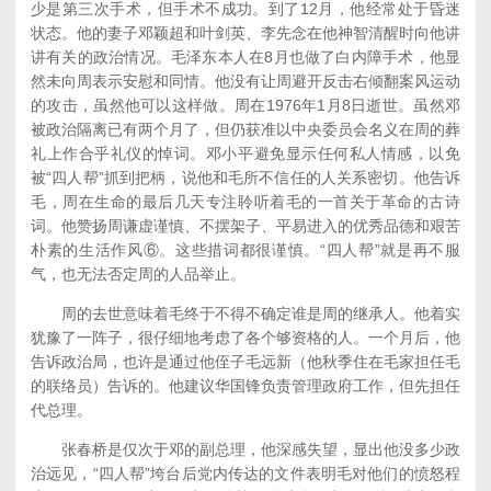
少是第三次手术，但手术不成功。到了12月，他经常处于昏迷
状态。他的妻子邓颖超和叶剑英、李先念在他神智清醒时向他讲
讲有关的政治情况。毛泽东本人在8月也做了白内障手术，他显
然未向周表示安慰和同情。他没有让周避开反击右倾翻案风运动
的攻击，虽然他可以这样做。周在1976年1月8日逝世。虽然邓
被政治隔离已有两个月了，但仍获准以中央委员会名义在周的葬
礼上作合乎礼仪的悼词。邓小平避免显示任何私人情感，以免
被“四人帮”抓到把柄，说他和毛所不信任的人关系密切。他告诉
毛，周在生命的最后几天专注聆听着毛的一首关于革命的古诗
词。他赞扬周谦虚谨慎、不摆架子、平易进入的优秀品德和艰苦
朴素的生活作风⑥。这些措词都很谨慎。“四人帮”就是再不服
气，也无法否定周的人品举止。
周的去世意味着毛终于不得不确定谁是周的继承人。他着实
犹豫了一阵子，很仔细地考虑了各个够资格的人。一个月后，他
告诉政治局，也许是通过他侄子毛远新（他秋季住在毛家担任毛
的联络员）告诉的。他建议华国锋负责管理政府工作，但先担任
代总理。
张春桥是仅次于邓的副总理，他深感失望，显出他没多少政
治远见，“四人帮”垮台后党内传达的文件表明毛对他们的愤怒程