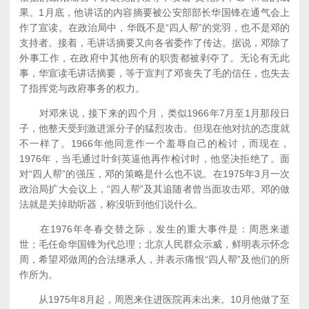
果。1月底，他讲话的内容摘要被公安部部长华国锋在通气会上
作了宣读。在政治局中，华既不是“四人帮”的党羽，也不是邓的
支持者。接着，毛讲话摘要又向各省委作了传达。据说，邓除了
外事工作，在政府中其他所有的职责都被剥夺了。无论有无此
事，华宣读毛讲话摘要，等于宣判了邓丧失了毛的信任，也失去
了指挥党与政府事务的权力。
对邓来说，接下来的四个月，类似1966年7月至1月那段日
子，他整天受到激进派分子的猛烈攻击。但现在他对抗的态度就
不一样了。1966年他同意作一个羞辱自己的检讨，而现在，
1976年，当毛通过叶剑英逼他再作检讨时，他坚决拒绝了。面
对“四人帮”的强压，邓的策略是什么也不说。在1975年3月一次
政治局扩大会议上，“四人帮”及其追随者曾当面攻击邓。邓的做
法就是关掉助听器，称没听到他们说什么。
在1976年冬春交替之际，发生的重大事件是：周恩来逝
世；毛任命华国锋为代总理；北京人民群众示威，鲜明表示怀念
周，希望邓做周的合法继承人，并表示痛恨“四人帮”及他们的所
作所为。
从1975年8月起，周恩来住进医院再未出来。10月他做了至