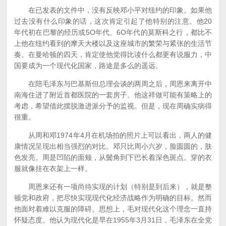
在已发表的文件中，没有反映邓小平对纽约的印象。如果他
过去没有什么印象的话，这次肯定引起了他特别的注意。他20
年代初在巴黎的经历或5O年代、6O年代的莫斯科之行，都比不
上他在纽约看到的摩天大楼以及这座城市的繁荣与紧张的生活节
奏。在曼哈顿的四天，肯定使他觉得比读什么都更有说服力，中
国要成为一个现代化国家，路途是多么的遥远。
在陪毛泽东与巴基斯但总理会谈的两周之后，周恩来离开中
南海住进了附近首都医院的一套房子。他这祥做可能有策略上的
考虑，希望借此摆脱激进派分予的监视。但是，现在周确实病得
很重。
从周和邓1974年4月在机场拍的照片上可以看出，两人的健
康情况呈现出相当强烈的对比。邓只比周小六岁，脸圆圆的，肤
色发亮。周是凹陷的面颊，从鬓角到下巴长着深色斑点。穿的衣
服就像挂在衣架上一样。
周恩来还有一项尚待实现的计划（特别是到后来），就是整
顿党和政府，把尽快实现现代化经济战略作为明确的目标。然而
他面对着难以克服的障碍。思想上，毛对现代化这个理念一直持
怀疑态度。他认为现代化是早在1955年3月31日，毛泽东在全党