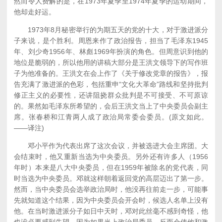
然而令人费解的是，在1973年夏季至1974年夏季的运动期间，
他却走好运。
1973年8月秘密举行的为期五天的党的十大，对于激进派分
子来说，是个胜利。周恩来作了政治报告，担当了毛泽东1945
年、刘少奇1956年、林彪1969年扮演的角色。但周意识到他的
地位是脆弱的，所以他用的讲稿大部分是王洪文领导下的写作班
子为他准备的。王洪文在会上作了《关于修改党章的报告》，报
告充满了激进派的色彩，包括重申“文化大革命”路线和坚持批判
修正主义的必要性，还讲阻挠群众批判是不可接受、不可原谅
的。果然如毛泽东所希望的，会后王洪文当上了中央委员会副主
席。张春桥和江青两人成了政治局常委会委员。(原文如此。
——译注)
邓小平作为代表出席了这次会议，并被选进大会主席团。大
会结束时，他又重新当选为中央委员。另外还有许多人（1956
年时）本来是八大中央委员，但在1959年被除名的党代表，同
时当选为中央委员。邓就这样朝着返回党的高层迈出了第一步。
然而，当中央委员会选举政治局时，他没再往前走一步，可能事
先就知道这个结果，因为中央委员会开会时，候选人名单上没有
他。在当时激进派分子如日中天时，邓对此丝毫不感到奇怪，他