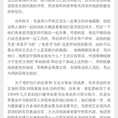
也没必要感到失望。因为如果当上政治局委员，反而会使他和激
进派发生面对面的冲突，而没有时间来争取毛泽东对他的积极支
持和信任。
当年秋天，毛派邓小平和王洪文一起离京到外地视察。他把
这两人推到一起的动机大概是看看他们是否容忍对方，判定一下
他们将来是否愿意和可能在一起共事。可惜的是，谁也不晓得他
们这次是如何一起工作的。邓后来对王洪文有个评价，说他的提
升是“坐直升飞机”（“坐直升飞机”这是邓创造的新词。由此可以
看出邓对王洪文个人及其能力的观感）。他俩视察回来后，毛问
他们，他死后中国将会发生什么？王洪文回答说，中国将继续致
力于坚持主席的“革命路线”和在这个基础上达到统一。邓则机敏
地或更老实他说，军阀将会再度出现，全国将会陷入混乱。毛认
为邓的回答比较好。
为了维护自己的名誉和“文化大革命”的成果，毛泽东这时决
定放松军队对国家政治生活的控制。在各省，省党委收回了在
1969年九大前后他们被革命委员会拿走的大部分权力。但是在
革委会中当权的军人并投有放弃他们的权力，他们摇身一变，成
为重新建立许多省的党委会委员或省委书记。毛想把正在党内高
层供职的军官换成文官，大大压缩各级党委中的军代表。他还想
削弱多年建立起来的中国十一个军区的司令员的地方权，或许他