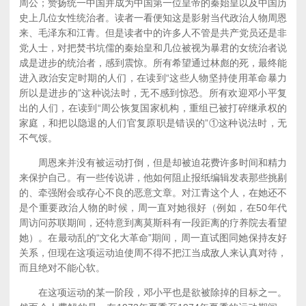
周公；赞扬统一中国并成为中国第一位皇帝的秦始皇以及中国历
史上几位女性统治者。读者一看便知这是影射当代政治人物周恩
来、毛泽东和江青。但是读者中的许多人不管是共产党员还是非
党人士，对把焚书坑儒的秦始皇和几位被视为暴君的女统治者说
成是进步的统治者，感到震惊。所有希望通过林彪的死，最终能
进入政治安定时期的人们，在读到“这些人物坚持使用革命暴力
所以是进步的”这种说法时，无不感到惊恐。所有欢迎邓小平复
出的人们，在读到“周公恢复国家机构，重组已被打碎继承权的
家庭，和把以隐退的人们官复原职是错误的”①这种说法时，无
不气馁。
周恩来并没有被运动打倒，但是却被迫花费许多时间和精力
来保护自己。有一些传说讲，他如何阻止报纸编辑发表那些挑剔
的、牵强附会或存心不良的恶意文章。对江青这个人，在她还不
是个重要政治人物的时候，周一直对她很好（例如，在50年代
周访问苏联期间，还特意到离莫斯科有一段距离的疗养院去看望
她）。在最动乱的“文化大革命”期间，周一直试图同她保持友好
关系，但现在这项运动迫使周不得不把江当成敌人来认真对待，
而且绝对不能心软。
在这项运动的某一阶段，邓小平也是欲被除掉的目标之一。