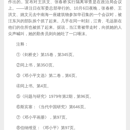
作出的。宣布对王洪文、张春桥实行隔离审查是在政治局会议
上。——译注日在军委总部举行的。10月6日夜晚，张春桥、王
洪文、姚文元去中南海一座建筑物参加华召集的一个会议时，被
汪东兴的部队挨个抓了起来。几乎在同一时刻，江青、毛远新在
他们的住所也被抓了起来。据说，当江青被带走时，向抓她的人
尖声喊叫，她的勤务员则向她吐了一口唾沫。
注释：
①《剑桥史》第15卷，第345页。
②同上书，第35O页。
③《邓小平文选》第二卷，第6页。
④同上书。第4页。
⑤《问题与研究》1979年第2期，第96页。
⑥斯宾塞：《当代中国研究》第646页。
⑦《邓小平画册》，第97页。
⑧伯纳维亚：《邓小平》第97页。