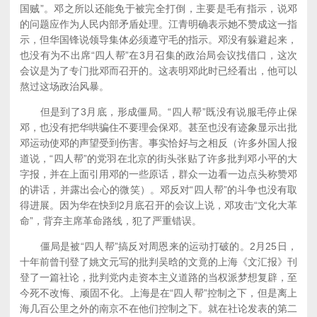
国贼”。邓之所以还能免于被完全打倒，主要是毛有指示，说邓
的问题应作为人民内部矛盾处理。江青明确表示她不赞成这一指
示，但华国锋说领导集体必须遵守毛的指示。邓没有躲避起来，
也没有为不出席“四人帮”在3月召集的政治局会议找借口，这次
会议是为了专门批邓而召开的。这表明邓此时已经看出，他可以
熬过这场政治风暴。
但是到了3月底，形成僵局。“四人帮”既没有说服毛停止保
邓，也没有把华哄骗住不要理会保邓。甚至也没有迹象显示出批
邓运动使邓的声望受到伤害。事实恰好与之相反（许多外国人报
道说，“四人帮”的党羽在北京的街头张贴了许多批判邓小平的大
字报，并在上面引用邓的一些原话，群众一边看一边点头称赞邓
的讲话，并露出会心的微笑）。邓反对“四人帮”的斗争也没有取
得进展。因为华在快到2月底召开的会议上说，邓攻击“文化大革
命”，背弃主席革命路线，犯了严重错误。
僵局是被“四人帮”搞反对周恩来的运动打破的。2月25日，
十年前曾刊登了姚文元写的批判吴晗的文竟的上海《文汇报》刊
登了一篇社论，批判党内走资本主义道路的当权派梦想复辟，至
今死不改悔、顽固不化。上海是在“四人帮”控制之下，但是离上
海几百公里之外的南京不在他们控制之下。就在社论发表的第二