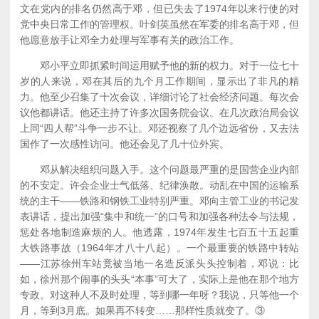
文在党内的排名仍然高于邓，但已失去了1974年以来行使的对
党中央日常工作的管理权。叶剑英虽然在军委的排名高于邓，但
他愿意放手让邓全力处理与军事有关的政治工作。
邓小平立即抓紧时间运用赋予他的新的权力。对于一位七十
岁的人来说，邓在其后的九个月工作期间，显示出了非凡的精
力。他至少召集了十次会议，详细讨论了社会经济问题。每次会
议他都讲话。他还主持了许多次国务院会议。在几次政治局会议
上同“四人帮”斗争一步不让。邓还视察了几个边远省份，又去法
国作了一次感性访问。他还会见了几十位外宾。
邓从解决组织问题入手。这个问题最严重的是国营企业内部
的不安定。许会企业士气低落、纪律涣散。动乱在中国的运输系
统的主干——铁路和钢铁工业特别严重。邓向主管工业的书记发
表讲话，提出加强“集中和统一”的口号和加强各种法令与法规，
惩处各地制造麻烦的人。他透露，1974年发生七百五十五起重
大铁路事故（1964年才八十八起）。一个最重要的铁路中转站
——江苏徐州车站竟被当地一名造反派头头控制着，邓说：比
如，徐州那个闹事的头头“本事”可大了，实际上是他在那个地方
专政。对这种人不及时处理，等到哪一年呀？我说，只等他一个
月，等到3月底。如果再不转变……那样性质就变了。③