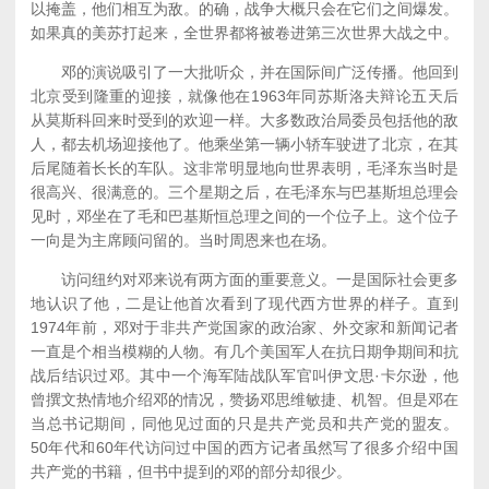
以掩盖，他们相互为敌。的确，战争大概只会在它们之间爆发。
如果真的美苏打起来，全世界都将被卷进第三次世界大战之中。
邓的演说吸引了一大批听众，并在国际间广泛传播。他回到
北京受到隆重的迎接，就像他在1963年同苏斯洛夫辩论五天后
从莫斯科回来时受到的欢迎一样。大多数政治局委员包括他的敌
人，都去机场迎接他了。他乘坐第一辆小轿车驶进了北京，在其
后尾随着长长的车队。这非常明显地向世界表明，毛泽东当时是
很高兴、很满意的。三个星期之后，在毛泽东与巴基斯坦总理会
见时，邓坐在了毛和巴基斯恒总理之间的一个位子上。这个位子
一向是为主席顾问留的。当时周恩来也在场。
访问纽约对邓来说有两方面的重要意义。一是国际社会更多
地认识了他，二是让他首次看到了现代西方世界的样子。直到
1974年前，邓对于非共产党国家的政治家、外交家和新闻记者
一直是个相当模糊的人物。有几个美国军人在抗日期争期间和抗
战后结识过邓。其中一个海军陆战队军官叫伊文思·卡尔逊，他
曾撰文热情地介绍邓的情况，赞扬邓思维敏捷、机智。但是邓在
当总书记期间，同他见过面的只是共产党员和共产党的盟友。
50年代和60年代访问过中国的西方记者虽然写了很多介绍中国
共产党的书籍，但书中提到的邓的部分却很少。