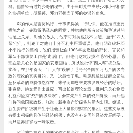
命”以前当了许多年共青团第一书记。第三个报告的作者是邓力
群。他曾经当过刘少奇的秘书。由于当时党中央缺少邓小平相信
的协调单位，胡耀邦、邓力群担当了邓的参谋的角色。
邓的作风是雷厉风行，干事抓得紧，行动快。他在推行重要
措施之前，先取得毛泽东的同意，并把他的所有政策和毛说过的
话扯上关系。对他的敌人，他宁可对抗也决不回避。至于“四人
帮”他们，则犯了对他们十分不利中严重错误。他们阴谋破坏邓
小平推行的整顿，他们指责让自1966年被贬黜的部长、官员和
军队干部恢复工作是“走后门”。但他们这次没摸准毛的心思。毛
现在最关心的是国家的安定团结，所以他批评“四人帮”搞分裂。
接着，在那年春天，“四人帮”误解了毛号召全国学习无产阶级专
政的理论的真实目的，又一次惹恼了毛。毛原想通过提醒全党注
意反革命的威胁依然存在，来平衡周恩来要求发展经济的呼吁。
张春桥、姚文元作出反应，写出长篇理论文章，批判只关心物质
利益和坚持“资产阶级法权”，会首先产生新的资产阶级，而后他
们将问鼎国家政权。张说，新生资产阶级将从党内出现。姚说，
新生资产阶级将产生于社会上大量聚积财富的集团。这些文章没
有提出积极的具体的经济纲领，也没有补充周的经济发展纲要，
而只是赤裸裸地一味攻击。
政治冲突在春天的两次政治局会议上达到顶瑞。在第一次会