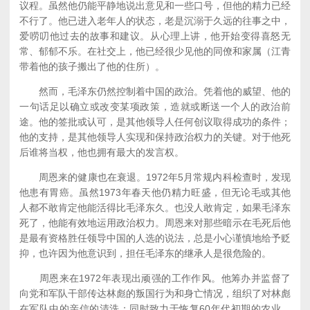
议程。虽然他仍能平静地说出意见和一些口号，但他的精力已经
不行了。他已进入老年人的状态，老是沉溺于久远的往事之中，
爱唠叨他过去的故事和建议。从心理上讲，他开始变得喜怒无
常、郁郁不乐。在社交上，他已经很少见他的同僚和家属（江青
带着他的孩子搬出了他的住所）。
然而，毛泽东仍然控制着中国的政治。凭着他的威望、他的
一句话足以确立或改变某项政策，造就或断送一个人的政治前
途。他的签批或认可，是其他领导人任何创议取得成功的条件；
他的支持，是其他领导人实现和保持政治权力的关键。对于他死
后谁将当权，他也拥有最大的发言权。
周恩来的健康也在衰退。1972年5月常规内科检查时，发现
他患有胃癌。虽然1973年春天他仍精力旺盛，但无论毛或其他
人都不敢肯定他能活得比毛泽东久。也没人敢肯定，如果毛泽东
死了，他能有效地运用政治权力。周恩来对那些暗示在毛死后他
是最有资格胜任领导中国的人选的说法，总是小心谨慎地给予贬
抑，也许因为他意识到，担任毛泽东的继承人是很危险的。
周恩来在1972年表现出顽强的工作作风。他筹办并监督了
向党和军队干部传达林彪的叛国行为和身亡情况，组织了对林彪
在军队中的亲信的清洗；同时致力于恢复60年代初期的农业、