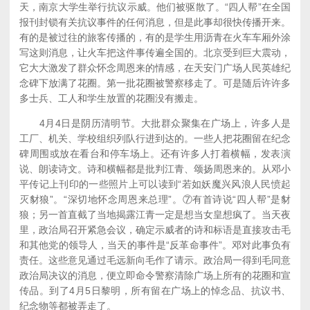
天，南京大学生举行抗议示威。他们被驱散了。“四人帮”在全国
报刊封锁有关抗议事件的任何消息，但是此事却很快传播开来。
有的是被过往的旅客传播的，有的是学生用沥青在火车车厢外涂
写这则消息，让火车把这件事传遍全国的。北京受到巨大震动，
它大大激发了群众怀念周恩来的情感，在天安门广场人民英雄纪
念碑下放满了花圈。第一批花圈被警察移走了。可是随后许许多
多士兵、工人和学生放置的花圈没有搬走。
4月4日是阴历清明节。大批群众聚集在广场上，许多人是
工厂、机关、学校组织列队行进到达的。一些人把花圈留在纪念
碑周围或放在看台和停车场上。还有许多人打着横幅，发表演
说、朗读诗文。诗和横幅都是批判江青、颂扬周恩来的。从邓小
平传记上刊印的一些照片上可以读到“若如妖魔兴风浪人民愤起
灭豺狼”。“深切地怀念周恩来总理”。⑦有首诗说“四人帮”是豺
狼；另一首直截了当地揭露江青一定是想当女皇想疯了。当天夜
里，政治局召开紧急会议，确定示威者的诗和标语是直接攻击毛
和其他党的领导人，当天的事件是“反革命事件”。邓对此事负有
责任。这些意见通过毛远新向毛作了请示。政治局一得到毛同意
政治局决议的消息，便立即命令警察清除广场上所有的花圈和宣
传品。到了4月5日黎明，所有留在广场上的悼念品、抗议书、
纪念物等都被弄走了。