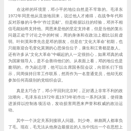
在这样的环境里，邓小平的地位自然是不牢靠的。毛泽东
1972年同意他从流放地回来，说过他人才难得，在战争年代和
反对苏修的斗争中“作过贡献”。但是根据以往的经验，邓并不相
信毛能始终支持他。周恩来是他的坚定支持者，但是当他的复出
问题正处于讨论之中的时候，周的身体和在政治上都比以前虚
弱。叶剑英和李先念是邓的朋友，但是在“文化大革命”初期，也
只能靠迎合毛变化莫测的心思保住位子，康生和江青都是敌人。
还有许多从“文化大革命”中崛起的人一定很担心，如果邓真的成
为国家领导人，是不会善待他们的。从表面上看，邓的地位也是
脆弱的。作为副总理，他可以出席国务院会议，向部长们下指
示，同周保持日常工作联系，然而作为一名普通党员，他却无权
参加任何高级别的党组织会议。
真是太巧合了，邓小平回到北京时，正好遇上非常不利的政
治潮向，毛泽东在1972年底1973年初作出一系列决策，使得激
进派得以控制各项活动，发动损害周恩来声誉和权威的政治运
动。
其中一个决定关系到接班人问题。刘少奇、林彪两人都辜负
了毛。现在，毛无法从他身边最接近的人当中找出一个在思想上