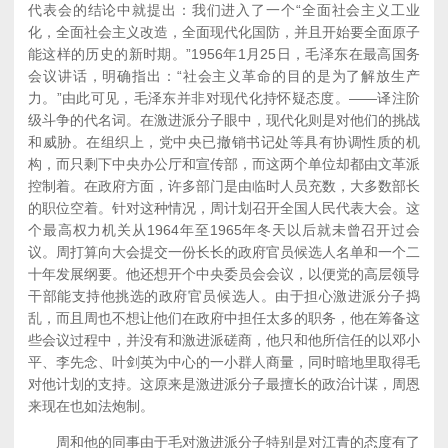
代表会的结论中就提出：我们进入了一个“全面社会主义工业
化，全面社会主义改造，全面现代化国防，并且开始要全面原子
能这样的历史的新时期。”1956年1月25日，毛泽东在最高国务
会议讲话，明确指出：“社会主义革命的目的是为了解放生产
力。”由此可见，毛泽东并非对现代化持怀疑态度。——译注阶
级斗争的代名词。在激进派分子眼中，现代化则是对他们的挑战
和威胁。在组织上，党中央已撤销书记处等具有协调性质的机
构，而只剩下中央办公厅和宣传部，而这两个单位却都由文革派
控制着。在政府方面，许多部门是由临时人员充数，大多数部长
的职位空着。针对这种情况，周计划召开全国人民代表大会。这
个最高权力机关从1964年至1965年冬天以后就未曾召开过会
议。周打算向大会提交一份长长的政府官员候选人名单和一个二
十年发展纲要。他还想开个中央委员会会议，以便党的高层领导
干部能支持他挑选的政府官员候选人。由于担心激进派分子捣
乱，而且周也不想让他们在政府中担任太多的职务，他在筹备这
些会议过程中，并没有和激进派磋商，他只和他所信任的以邓小
平、李先念、叶剑英为中心的一小群人商量，同时暗地里取得毛
对他计划的支持。这原来是激进派分子最擅长的政治计谋，周恩
来现在也如法炮制。
周和他的同事由于毛对激进派分子特别是对江青的态度有了