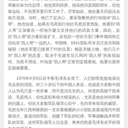
邓被任命为代总理，他也受到排挤。他虽然仍是国防部长，但也
靠边站，不负责军委日常工作了。尽管如此，他在夏天仍设法去
南方巡游。当时，他已下定决心，要采取断然的行动除掉“四人
帮”。他也知道，如果在毛死前行动比毛死后更危险。他看到“四
人帮”正加紧在一些地方建立支持他们的武装力量，因此，反
抗“四人帮”的力量应该扩大，应包括一些在天安门事件期间和之
后站在“四人帮”一边的人。华国锋、8341部队司令员汪东兴和陈
锡联（他在军委已接替了叶的位置）都是关键人物。他们几个
对“四人帮”的态度，取决于毛逝世后几周内“四人帮”的表现如
何。当然不用说，叶知道“四人帮”正密切监视着他。他要出面肯
定困难重重。
1976年9月8日后半夜毛泽东去世了。人们惊慌焦急地谈论
毛去世的消息。对三十岁以下的中国人来说，也就是大多数中国
人认为毛只是一张肖像，而不是活生生的人。对党的高级干部来
说，毛是伟人，但也是犯有很大错误的人，尤其是他在对待同事
的问题上。但在大多数军队领导心目中，毛仍享有崇高的威望。
毛把当年江西和陕西的一支衣着褴褛的小小部队发展成现代中国
最强大、最成功的军队，创建了军队的纪律、军事战略战术和军
队的宗旨。这些军队领导人过去是、将来仍然是毛泽东名字的强