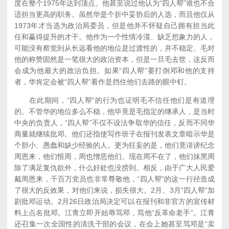
度在整个1975年达到顶点。他甚至说过他认为“四人帮”谁也不合
适担当更高的职务。虽然华是个折中妥协后的人选，而且他仅从
1973年才当选为政治局委员，但是他并不怀疑自己拥有担当此
任和赢得提升的才干。他作为一个性情冷漠、缺乏想象力的人，
可能没有察觉到从长远看他的地位是过渡性的，并不稳定。毛对
他的称赞固然是一笔很大的政治资本，但是一旦毛去世，这反而
会成为他最大的政治负担。如果“四人帮”要打倒邓和他的支持
者，华肯定会被“四人帮”看作是挡住他们去路的眼中钉。
在此期间，“四人帮”的行为也证明毛不信任他们是有道理
的。不管华的地位多么不稳，他毕竟是毛指定的继承人，是当时
中央的负责人，“四人帮”不仅不设法争取华的信任，反而不同华
商量就继续批邓。他们还指使写作班子在报刊发表文章暗示华是
个胆小、愚蠢和缺少经验的人。更为狂妄的是，他们竟诽谤纪念
周恩来，他们恨周，周也憎恶他们。现在周不在了，他们抹黑周
除了满足复仇欲外，什么好处也没捞到。相反，由于广大人民爱
戴周恩来，千百万党员也非常尊敬他，“四人帮”的这一行径造成
了很大的反效果，对他们来说，损失很大。2月、3月“四人帮”加
剧批邓运动。2月26日政治局决定可以在报刊和非官方的宣传材
料上点名批邓。江青立即开始辱骂邓，骂他“反革命老手”。江青
还召集一次全国性的清洗干部的会议，在会上她甚至骂邓是“卖