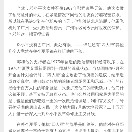
当然，邓小平这次并不像1967年那样束手无策。他这次做
了预防意外的计划，在紧急情况下同他的朋友保持着秘密联系。
所以就在毛决定剥夺他职务的当天，他能够从北京逃脱，他乘飞
机到了广州，受到政治局委员、广州军区司令员许世友的保护。
＊邓的这一招弄得江青
邓小平没有去广州。此处有误。——译注还有“四人帮”其他
几个人竟然在整个夏季都在打听他的下落。
邓和他的支持者在1975年创造的政治清明和经济秩序，在
1976年夏季又重新退回到一团糟的混乱状态。当华国锋在7月召
开全国计划会议时，“四人帮”全面攻击了他所提的建议，结果造
成政治真空。他们鼓动各地的追随者组织罢工和示威。他们的行
径给干百万人民的印象就是，只要扩充他们的帮派势力，他们什
么都不顾，甚至支持无政府状态。他们公然滥用职权最为明显的
是，也是他们所犯最严重的一次政治错误是，利用官方文件，号
召仍活着的唐山市人民（这个地方因7月底大地震死了二十五万
人）进一步深入批判邓小平反革命修正主义路线。
在整个夏季，抵抗“四人帮”的旗手是叶剑英。他曾对任命邓
当总参谋长一事给予强有力的支持。周恩来去世后，是华而不是