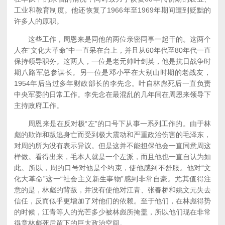
工业和教育制度。他还恢复了1966年至1969年期间遭到贬黜的
许多人的原职。
这些工作，周恩来是同他的两位亲密同事一起干的。这两个
人在“文化大革命”中一直呆在台上，并且从60年代至80年代一直
保持领导职务。这两人，一位是老元帅叶剑英，他是抗日战争时
期八路军总参谋长。另一位是邓小平在大别山时期的老战友，
1954年后当过多年财政部长的李先念。叶自林彪死后一直负责
中央军委的日常工作。李先念在最混乱的几年间在周恩来领导下
主持政府工作。
周恩来是在反对极“左”的口号下从事一系列工作的。由于林
彪的欺诈和叛逃身亡而受到极大震动和严重政治伤害的毛泽东，
对周的所为没有表示异议。但是这并不能担保他会一直同意周这
样做。看得出来，毛本人就是一个左派，而且他也一直自认为如
此。所以，周的口号对他是个约束，使他感到不舒服。他对“文
化大革命”这一“社会主义新生事物”感到非常自豪。尤其值得注
意的是，林彪的背叛，并没有使他对江青、张春桥和姚文元失去
信任，反而似乎更增加了对他们的依赖。至于他们，在林彪得势
的时候，江青等人的光芒多少被林彪所掩盖，所以他们现在非常
得意林彪死后留下的巨大政治空间。