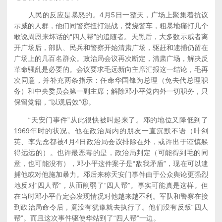
人民的反应是暴怒的。4月5日一整天，广场上聚集着抗议
示威的人群，他们同警察扭打混战，焚烧警车，粗暴地痛打几个
敢说周恩来坏话的“四人帮”的追随者。天黑后，大多数示威者离
开广场后，部队、民兵和警察开始清肃广场，驱赶和逮捕仍留在
广场上的几百名群众。政治局会议再次断定，清肃广场，解决反
革命骚乱是必要的。会议要求毛远新向主席汇报这一结论，毛再
次同意，并补充两条指示：任命华国锋为总理（免去代总理职
务）和中央委员会第一副主席；解除邓小平党内外一切职务，只
保留党籍，“以观后效”⑧。
“天安门事件”从此很快被叫起来了。邓的地位又降低到了
1969年时的状况。他在政治局内的朋友一直沉默不语（叶剑
英、李先念都被4月4日政治局会议排除在外，或许出于谨慎躲
得远远的）。也许最恶毒的是，政治局判定（可能得到毛的同
意，也可能没有），邓小平这件案子是“敌我矛盾”，现在可以逮
捕他或对他施加暴力。邓后来称天安门事件由于公众舆论更强烈
地反对“四人帮”，从而削弱了“四人帮”。事实可能真是这样。但
在当时邓小平肯定会发现情况对他越来越不利。军队和警察在接
到政治局命令后，竟没有犹豫就去执行了。他们没有反叛“四人
帮”。而且这次事件驱使华站到了“四人帮”一边。