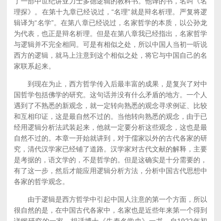
了一部中世纪讲亚力士多德逻辑的教科书。他译的书，名叫《名
理探》。在第十九章已经说过，“名理”就是辩名析理。严复将逻
辑译为“名学”。在第八章已经说过，名家哲学的本质，以公孙龙
为代表，也正是辩名析理。但是在第八章我已经指出，名家哲学
与逻辑并不完全相同。可是有相似之处，所以中国人当初一听说
西方的逻辑，就马上注意到这个相似之处，将它与中国自己的名
家联系起来。
到现在为止，西方哲学传入后最丰富的成果，是复兴了对中
国哲学包括佛学的研究。这句话并没有什么矛盾的地方。一个人
遇到了不熟悉的新观念，就一定转向熟悉的观念寻求例证、比较
和互相印证，这是最自然不过的。当他转向熟悉的观念，由于已
经用逻辑分析法武装起来，他就一定要分析这些观念，这也是最
自然不过的。本章一开始就讲到，对于儒家以外的古代各家的研
究，清代汉学家已经铺了道路。汉学家对古代文献的解释，主要
是考据的，语文学的，不是哲学的。但是这确实是十分需要的，
有了这一步，然后才能应用逻辑分析方法，分析中国古代思想中
各家的哲学观念。
由于逻辑是西方哲学中引起中国人注意的第一个方面，所以
很自然的是，在中国古代各家中，名家也是近些年来第一个得到