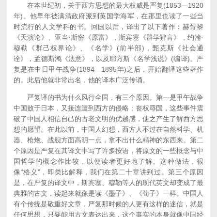
在本世纪初，关于西方思想的最大权威是严复(1853一1920
年)。他早年被满清政府派到英国学海军，在那里也读了一些当
时流行的人文学科的书。回国以后，译出了以下著作：赫胥黎
《天演论》、亚当·斯密《原富》，斯宾塞《群学肄言》，约翰·
穆勒《群己权界论》、《名学》(前半部)，甄克斯《社会通
诠》，孟德斯鸿《法意》，以及耶方斯《名学浅说》(编译)。严
复是在中日甲午战争(1894—1895年)之后，开始翻译这些著作
的。此后他就非常出名，他的译本广泛传诵。
严复译的书为什么风行全国，有三个原因。第一是甲午战争
中国败于日本，又接连遭到西方的侵略；丧权辱国，这些事件震
破了中国人相信自己的古老文明的优越感，使之产生了解西方思
想的愿望。在此以前，中国人幻想，西方人不过在自然科学、机
器、枪炮、战舰方面高明一点，拿不出什么精神的东西来。第二
个原因是严复在其译文中写了许多按语，将原文的一些概念与中
国哲学的概念作比较，以便读者更好地了解。这种做法，很
像“格义”，即类比解释，我们在第二十章讲到过。第三个原因
是，在严复的译文中，斯宾塞、穆勒等人的现代英文却变成了最
典雅的古文，读起来就像是读《墨子》、《荀子》一样。中国人
有个传统是敬重好文章，严复那时候的人更有这样的迷信，就是
任何思想，只要能用古文表达出来，这个事实的本身就像中国经