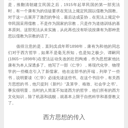
是，推翻清朝建立民国之后，1915年起草民国的第一部宪法
时，有一个康有为的信徒要求在宪法上规定民国以儒教为国教。
对于这一点展开了激烈的争论，最后达成妥协，在宪法上规定中
华民国采用儒教，不是作为国家的宗教，只是作为道德训练的基
本原则。这部宪法从未实施，从此再也没有听说按康有为那种意
思以儒教为宗教的话了。
值得注意的是，直到戊戌年即1898年，康有为和他的同志
们对于西方哲学，如果不是毫无所知，也是知之极少。谭嗣同
(1865一1898年)在变法运动失改的壮烈殉难，作为思想家他比
康有为本人深透多了。他写了一部《仁学》，将现代化学、物理
学的一些概念引入了新儒家。他在这部书的开端，列举了一些
书，说明要读《仁学》必须先读这些书。在这个书目中，有关西
方思想的书，他只提到《新约》“及算学、格致、社会学之书”。
事实很明显，当时的人简直不知道西方的哲学，他们所有的西方
文化知识，除了机器和战舰，就基本上限于自然科学和基督教义
了。
西方思想的传入