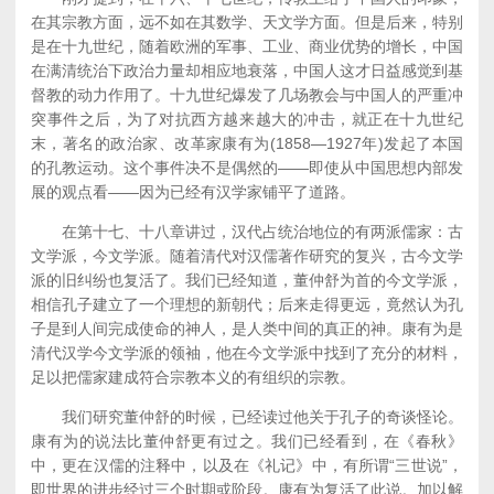
在其宗教方面，远不如在其数学、天文学方面。但是后来，特别
是在十九世纪，随着欧洲的军事、工业、商业优势的增长，中国
在满清统治下政治力量却相应地衰落，中国人这才日益感觉到基
督教的动力作用了。十九世纪爆发了几场教会与中国人的严重冲
突事件之后，为了对抗西方越来越大的冲击，就正在十九世纪
末，著名的政治家、改革家康有为(1858—1927年)发起了本国
的孔教运动。这个事件决不是偶然的——即使从中国思想内部发
展的观点看——因为已经有汉学家铺平了道路。
在第十七、十八章讲过，汉代占统治地位的有两派儒家：古
文学派，今文学派。随着清代对汉儒著作研究的复兴，古今文学
派的旧纠纷也复活了。我们已经知道，董仲舒为首的今文学派，
相信孔子建立了一个理想的新朝代；后来走得更远，竟然认为孔
子是到人间完成使命的神人，是人类中间的真正的神。康有为是
清代汉学今文学派的领袖，他在今文学派中找到了充分的材料，
足以把儒家建成符合宗教本义的有组织的宗教。
我们研究董仲舒的时候，已经读过他关于孔子的奇谈怪论。
康有为的说法比董仲舒更有过之。我们已经看到，在《春秋》
中，更在汉儒的注释中，以及在《礼记》中，有所谓“三世说”，
即世界的进步经过三个时期或阶段。康有为复活了此说。加以解