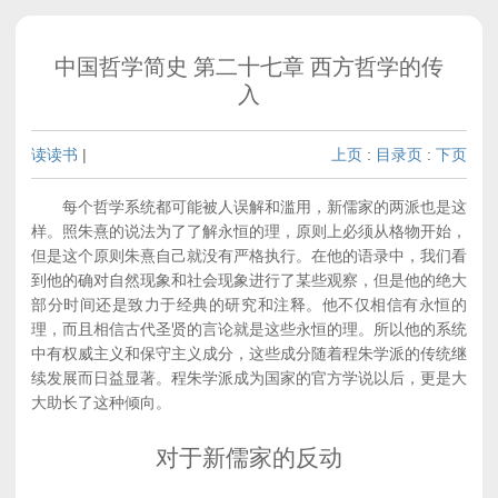
中国哲学简史 第二十七章 西方哲学的传
入
读读书
|
上页
:
目录页
:
下页
每个哲学系统都可能被人误解和滥用，新儒家的两派也是这
样。照朱熹的说法为了了解永恒的理，原则上必须从格物开始，
但是这个原则朱熹自己就没有严格执行。在他的语录中，我们看
到他的确对自然现象和社会现象进行了某些观察，但是他的绝大
部分时间还是致力于经典的研究和注释。他不仅相信有永恒的
理，而且相信古代圣贤的言论就是这些永恒的理。所以他的系统
中有权威主义和保守主义成分，这些成分随着程朱学派的传统继
续发展而日益显著。程朱学派成为国家的官方学说以后，更是大
大助长了这种倾向。
对于新儒家的反动