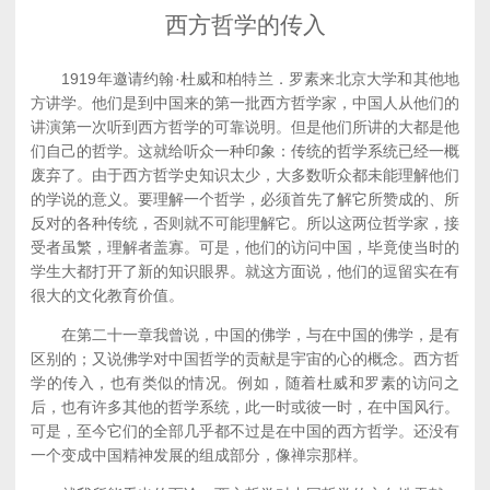
西方哲学的传入
1919年邀请约翰·杜威和柏特兰．罗素来北京大学和其他地
方讲学。他们是到中国来的第一批西方哲学家，中国人从他们的
讲演第一次听到西方哲学的可靠说明。但是他们所讲的大都是他
们自己的哲学。这就给听众一种印象：传统的哲学系统已经一概
废弃了。由于西方哲学史知识太少，大多数听众都未能理解他们
的学说的意义。要理解一个哲学，必须首先了解它所赞成的、所
反对的各种传统，否则就不可能理解它。所以这两位哲学家，接
受者虽繁，理解者盖寡。可是，他们的访问中国，毕竟使当时的
学生大都打开了新的知识眼界。就这方面说，他们的逗留实在有
很大的文化教育价值。
在第二十一章我曾说，中国的佛学，与在中国的佛学，是有
区别的；又说佛学对中国哲学的贡献是宇宙的心的概念。西方哲
学的传入，也有类似的情况。例如，随着杜威和罗素的访问之
后，也有许多其他的哲学系统，此一时或彼一时，在中国风行。
可是，至今它们的全部几乎都不过是在中国的西方哲学。还没有
一个变成中国精神发展的组成部分，像禅宗那样。