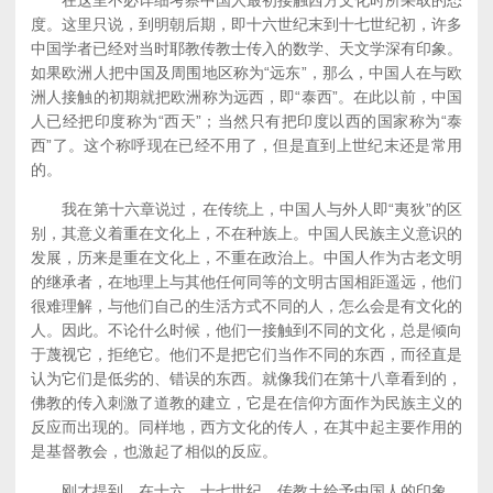
在这里不必详细考察中国人最初接触西方文化时所采取的态
度。这里只说，到明朝后期，即十六世纪末到十七世纪初，许多
中国学者已经对当时耶教传教士传入的数学、天文学深有印象。
如果欧洲人把中国及周围地区称为“远东”，那么，中国人在与欧
洲人接触的初期就把欧洲称为远西，即“泰西”。在此以前，中国
人已经把印度称为“西天”；当然只有把印度以西的国家称为“泰
西”了。这个称呼现在已经不用了，但是直到上世纪末还是常用
的。
我在第十六章说过，在传统上，中国人与外人即“夷狄”的区
别，其意义着重在文化上，不在种族上。中国人民族主义意识的
发展，历来是重在文化上，不重在政治上。中国人作为古老文明
的继承者，在地理上与其他任何同等的文明古国相距遥远，他们
很难理解，与他们自己的生活方式不同的人，怎么会是有文化的
人。因此。不论什么时候，他们一接触到不同的文化，总是倾向
于蔑视它，拒绝它。他们不是把它们当作不同的东西，而径直是
认为它们是低劣的、错误的东西。就像我们在第十八章看到的，
佛教的传入刺激了道教的建立，它是在信仰方面作为民族主义的
反应而出现的。同样地，西方文化的传人，在其中起主要作用的
是基督教会，也激起了相似的反应。
刚才提到，在十六、十七世纪，传教土给予中国人的印象，