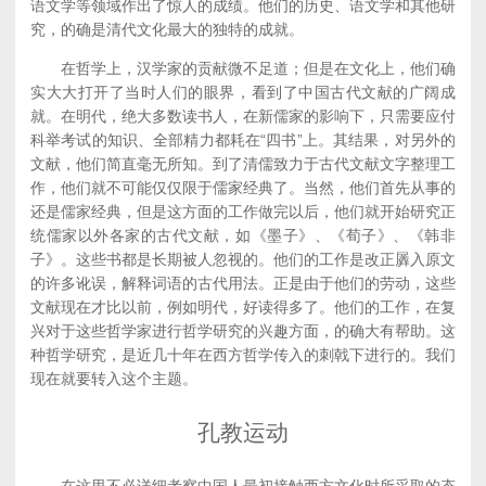
语文学等领域作出了惊人的成绩。他们的历史、语文学和其他研
究，的确是清代文化最大的独特的成就。
在哲学上，汉学家的贡献微不足道；但是在文化上，他们确
实大大打开了当时人们的眼界，看到了中国古代文献的广阔成
就。在明代，绝大多数读书人，在新儒家的影响下，只需要应付
科举考试的知识、全部精力都耗在“四书”上。其结果，对另外的
文献，他们简直毫无所知。到了清儒致力于古代文献文字整理工
作，他们就不可能仅仅限于儒家经典了。当然，他们首先从事的
还是儒家经典，但是这方面的工作做完以后，他们就开始研究正
统儒家以外各家的古代文献，如《墨子》、《荀子》、《韩非
子》。这些书都是长期被人忽视的。他们的工作是改正羼入原文
的许多讹误，解释词语的古代用法。正是由于他们的劳动，这些
文献现在才比以前，例如明代，好读得多了。他们的工作，在复
兴对于这些哲学家进行哲学研究的兴趣方面，的确大有帮助。这
种哲学研究，是近几十年在西方哲学传入的刺戟下进行的。我们
现在就要转入这个主题。
孔教运动