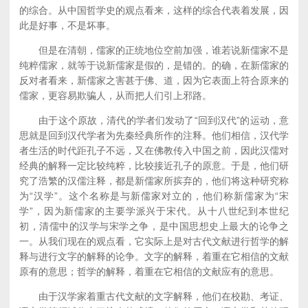
的综合。从中国哲学史的观点看来，这样的综合代表着发展，因
此是好事，不是坏事。
但是在清朝，儒家的正统地位空前加强，谁若说新儒家不是
纯粹儒家，就等于说新儒家是假的，是错的。的确，在新儒家的
反对者看来，新儒家之害甚于佛、道，因为它表面上符合原来的
儒家，更容易欺骗人，从而把人们引上邪路。
由于这个原故，清代的学者们发动了“回到汉代”的运动，意
思就是回到汉代学者为先秦经典所作的注释。他们相信，汉代学
者生活的时代距孔子不远，又在佛教传入中国之前，因此汉儒对
经典的解释一定比较纯粹，比较接近孔子的原意。于是，他们研
究了浩繁的汉儒注释，都是新儒家所摈弃的，他们将这种研究称
为“汉学”。这个名称是与新儒家对立的，他们称新儒家为“宋
学”，因为新儒家的主要学派兴于宋代。从十八世纪到本世纪
初，清儒中的汉学与宋学之争，是中国思想史上最大的论争之
一。从我们现在的观点看，它实际上是对古代文献进行哲学的解
释与进行文字的解释的论争。文字的解释，着重在它相信的文献
原有的意思；哲学的解释，着重在它相信的文献应有的意思。
由于汉学家着重古代文献的文字解释，他们在校勘、考证、