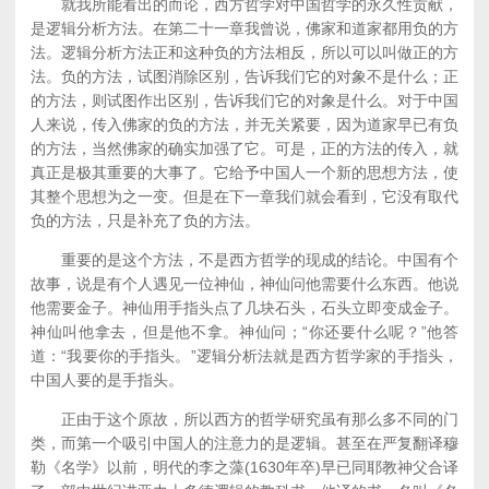
就我所能看出的而论，西方哲学对中国哲学的永久性贡献，
是逻辑分析方法。在第二十一章我曾说，佛家和道家都用负的方
法。逻辑分析方法正和这种负的方法相反，所以可以叫做正的方
法。负的方法，试图消除区别，告诉我们它的对象不是什么；正
的方法，则试图作出区别，告诉我们它的对象是什么。对于中国
人来说，传入佛家的负的方法，并无关紧要，因为道家早已有负
的方法，当然佛家的确实加强了它。可是，正的方法的传入，就
真正是极其重要的大事了。它给予中国人一个新的思想方法，使
其整个思想为之一变。但是在下一章我们就会看到，它没有取代
负的方法，只是补充了负的方法。
重要的是这个方法，不是西方哲学的现成的结论。中国有个
故事，说是有个人遇见一位神仙，神仙问他需要什么东西。他说
他需要金子。神仙用手指头点了几块石头，石头立即变成金子。
神仙叫他拿去，但是他不拿。神仙问；“你还要什么呢？”他答
道：“我要你的手指头。”逻辑分析法就是西方哲学家的手指头，
中国人要的是手指头。
正由于这个原故，所以西方的哲学研究虽有那么多不同的门
类，而第一个吸引中国人的注意力的是逻辑。甚至在严复翻译穆
勒《名学》以前，明代的李之藻(1630年卒)早已同耶教神父合译