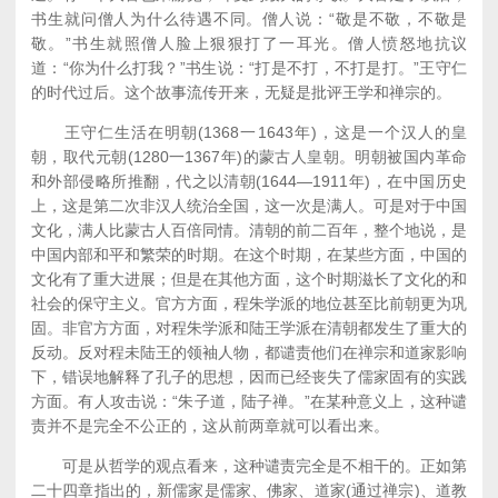
书生就问僧人为什么待遇不同。僧人说：“敬是不敬，不敬是
敬。”书生就照僧人脸上狠狠打了一耳光。僧人愤怒地抗议
道：“你为什么打我？”书生说：“打是不打，不打是打。”王守仁
的时代过后。这个故事流传开来，无疑是批评王学和禅宗的。
王守仁生活在明朝(1368一1643年)，这是一个汉人的皇
朝，取代元朝(1280一1367年)的蒙古人皇朝。明朝被国内革命
和外部侵略所推翻，代之以清朝(1644—1911年)，在中国历史
上，这是第二次非汉人统治全国，这一次是满人。可是对于中国
文化，满人比蒙古人百倍同情。清朝的前二百年，整个地说，是
中国内部和平和繁荣的时期。在这个时期，在某些方面，中国的
文化有了重大进展；但是在其他方面，这个时期滋长了文化的和
社会的保守主义。官方方面，程朱学派的地位甚至比前朝更为巩
固。非官方方面，对程朱学派和陆王学派在清朝都发生了重大的
反动。反对程未陆王的领袖人物，都谴责他们在禅宗和道家影响
下，错误地解释了孔子的思想，因而已经丧失了儒家固有的实践
方面。有人攻击说：“朱子道，陆子禅。”在某种意义上，这种谴
责并不是完全不公正的，这从前两章就可以看出来。
可是从哲学的观点看来，这种谴责完全是不相干的。正如第
二十四章指出的，新儒家是儒家、佛家、道家(通过禅宗)、道教