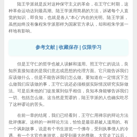
陆王学派就是反对这种保守主义的革命，在王守仁时期，这
种革命运动达到最高潮。陆王学派用简易的方法，诉诸每个人直
觉的知识，即良知，也就是各人“本心”内在的光明。陆王学派，
虽然始终没有像程朱学派那样为国家官方承认，却和程朱学派一
样地有影响。
参考文献 | 收藏保存 | 仅限学习
但是王守仁的哲学也被人误解和滥用。照王守仁的说法，良
知所直接知道的是我们意志或思想的伦理方面。它只能告诉我们
应该做什么，但是不能告诉我们怎么做。要知道在一定情况下怎
么做我们应该做的事，王守仁说还必须根据实际情况研究实际做
法。可是后来他的门徒发展到似乎相信，良知本身能够告诉我们
一切、包括怎么做。这当然是荒谬的，陆王学派的人也确实吃尽
了这种谬论的苦头。
在前一章的结尾，我们已经看到，王守仁用禅宗的辩论方法
批评佛家。这样的一种辩论方法，恰恰是最容易被人滥用的。有
一个讽刺故事，说是有个书生游览一个佛寺，受到执事僧人的冷
遇。有一个大官也来游览，却受到最大的尊敬。大官走了以后，