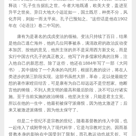
释说：“孔子生当据乱之世。今者大地既通，欧美大变，盖进至
升平之世矣。异日大地大小远近如一，国土既尽，种类不分，风
化齐同，则如一而太平矣。孔子已预知之。”这些话是他在1902
年在《论语注》卷二中写的。
康有为是著名的戊戌变法的领袖。变法只持续了百日，结果
是他自己逃亡海外，他的几位同事被杀，满清政府的政治反动变
本加厉。按他的意见，他所主张的并不是采用西方新文化，而是
实行中国古代孔子的真正教义。他写了许多儒家经典的注释，注
入他自己的新思想。除了这些，他还在1884年写了一部《大同
书》，其中描绘了一个具体的乌托邦，根据孔教的设计，将在人
类进步的第三阶段实现。这部书虽然大胆，革命，足以使最能空
想的著作家瞠目结舌，可是康有为自己却远远不是空想家。他断
言他的纲领，不到人类文明的最高和最后阶段，决不可以付诸实
施。至于当前实施的政治纲领，他坚决主张，只能是君主立宪。
所以在他的一生中，他最初被保守派痛恨，因为他太激进了；后
来又被激进派痛恨，因为他太保守了。
但是二十世纪不是宗教的世纪，随着基督教的传入中国，也
一起传入了或附带传入了现代科学，它是与宗教对立的。因而基
督教本身的影响在中国受到了限制，而孔教运动也就夭折。可