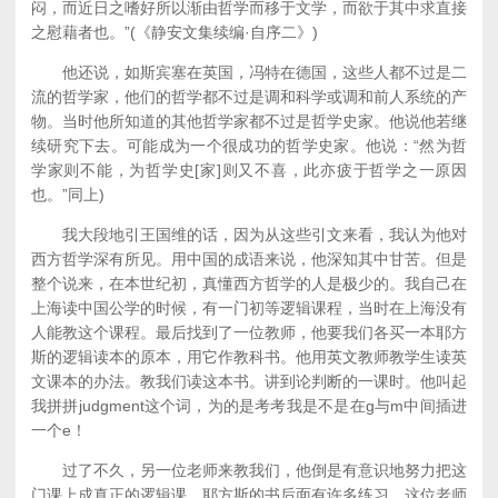
闷，而近日之嗜好所以渐由哲学而移于文学，而欲于其中求直接
之慰藉者也。”(《静安文集续编·自序二》)
他还说，如斯宾塞在英国，冯特在德国，这些人都不过是二
流的哲学家，他们的哲学都不过是调和科学或调和前人系统的产
物。当时他所知道的其他哲学家都不过是哲学史家。他说他若继
续研究下去。可能成为一个很成功的哲学史家。他说：“然为哲
学家则不能，为哲学史[家]则又不喜，此亦疲于哲学之一原因
也。”同上)
我大段地引王国维的话，因为从这些引文来看，我认为他对
西方哲学深有所见。用中国的成语来说，他深知其中甘苦。但是
整个说来，在本世纪初，真懂西方哲学的人是极少的。我自己在
上海读中国公学的时候，有一门初等逻辑课程，当时在上海没有
人能教这个课程。最后找到了一位教师，他要我们各买一本耶方
斯的逻辑读本的原本，用它作教科书。他用英文教师教学生读英
文课本的办法。教我们读这本书。讲到论判断的一课时。他叫起
我拼拼judgment这个词，为的是考考我是不是在g与m中间插进
一个e！
过了不久，另一位老师来教我们，他倒是有意识地努力把这
门课上成真正的逻辑课。耶方斯的书后面有许多练习，这位老师