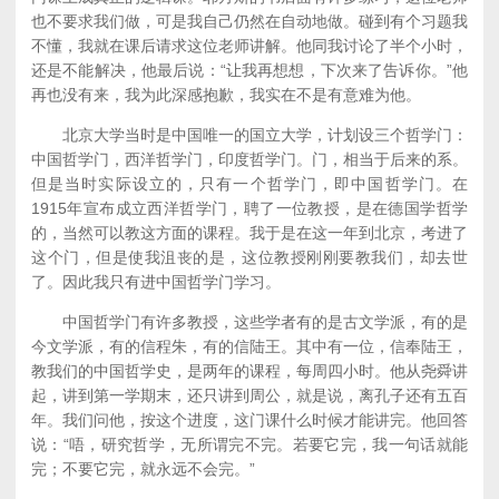
也不要求我们做，可是我自己仍然在自动地做。碰到有个习题我
不懂，我就在课后请求这位老师讲解。他同我讨论了半个小时，
还是不能解决，他最后说：“让我再想想，下次来了告诉你。”他
再也没有来，我为此深感抱歉，我实在不是有意难为他。
北京大学当时是中国唯一的国立大学，计划设三个哲学门：
中国哲学门，西洋哲学门，印度哲学门。门，相当于后来的系。
但是当时实际设立的，只有一个哲学门，即中国哲学门。在
1915年宣布成立西洋哲学门，聘了一位教授，是在德国学哲学
的，当然可以教这方面的课程。我于是在这一年到北京，考进了
这个门，但是使我沮丧的是，这位教授刚刚要教我们，却去世
了。因此我只有进中国哲学门学习。
中国哲学门有许多教授，这些学者有的是古文学派，有的是
今文学派，有的信程朱，有的信陆王。其中有一位，信奉陆王，
教我们的中国哲学史，是两年的课程，每周四小时。他从尧舜讲
起，讲到第一学期末，还只讲到周公，就是说，离孔子还有五百
年。我们问他，按这个进度，这门课什么时候才能讲完。他回答
说：“唔，研究哲学，无所谓完不完。若要它完，我一句话就能
完；不要它完，就永远不会完。”