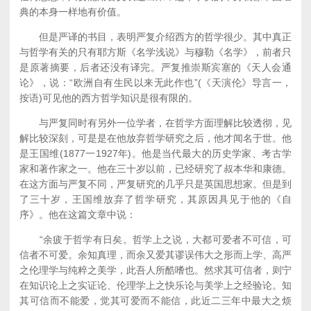
典的本身一样地有价值。
但是严译的书目，表明严复介绍西方的哲学很少。其中真正
与哲学有关的只有耶方斯《名学浅说》与穆勒《名学》，前者只
是原著摘要，后者还没有译完。严复推崇斯宾塞的《天人会通
论》，说：“欧洲自有生民以来无此作也”(《天演伦》导言一，
按语)可见他的西方哲学知识是很有限的。
与严复同时有另外一位学者，在哲学方面理解比较透彻，见
解比较深刻，可是是在他放弃哲学研究之后，他才闻名于世。他
是王国维(1877一1927年)。他是当代最大的历史学家、考古学
家和著作家之一。他在三十岁以前，已经研究了叔本华和康德。
在这方面与严复不同，严复研究的几乎只是英国思想家。但是到
了三十岁，王国维放弃了哲学研究，其原因具见于他的《自
序》。他在这篇文章中说：
“余疲于哲学有日矣。哲学上之说，大都可爱者不可信，可
信者不可爱。余知真理，而余又爱其谬误伟大之形而上学、高严
之伦理学与纯粹之美学，此吾人所酷嗜也。然求其可信者，则宁
在知识论上之实证论、伦理学上之快乐论与美学上之经验论。知
其可信而不能爱，觉其可爱而不能信，此近二三年中最大之烦