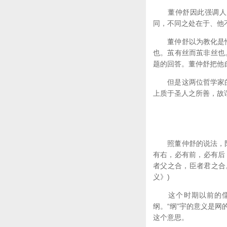
董仲舒因此强调人为
同，不同之处在于、他
董仲舒以为教化是性的
也。茧有丝而茧非丝也
题的回答。董仲舒把他
但是这两位哲学家的不
上质于圣人之所善，故谓
照董仲舒的说法，阴阳
有右，必有前，必有后
者父之合，臣者君之合
义》)
这个时期以前的儒家
纲。“纲”宇的意义是
这个意思。