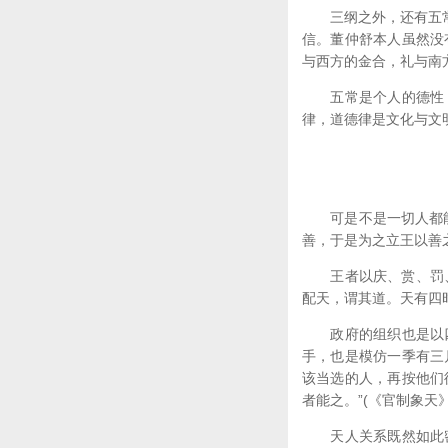
三纲之外，还有五常，
信。董仲舒本人虽然没
与西方的金合，礼与南
五常是个人的德性，
律，道德律是文化与文
可是不是一切人都能自
善，于是为之立王以善之
王者以庆、赏、罚、刑
配天，谓其道。天有四
政府的组织也是以四
手，也是模仿一季有三
该当选的人，再按他们
者能之。”(《官制象天》
天人关系既然如此密