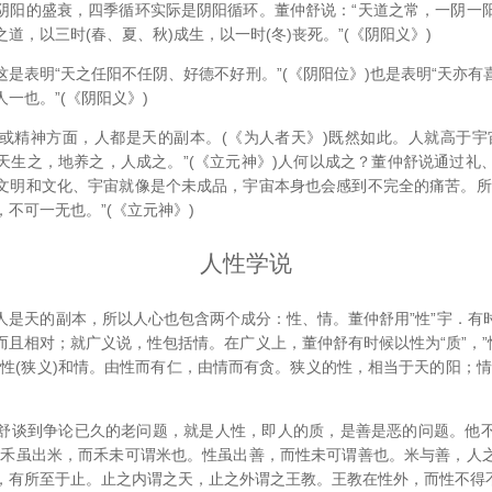
的盛衰，四季循环实际是阴阳循环。董仲舒说：“天道之常，一阴一
道，以三时(春、夏、秋)成生，以一时(冬)丧死。”(《阴阳义》)
表明“天之任阳不任阴、好德不好刑。”(《阴阳位》)也是表明“天亦有
一也。”(《阴阳义》)
神方面，人都是天的副本。(《为人者天》)既然如此。人就高于宇
天生之，地养之，人成之。”(《立元神》)人何以成之？董仲舒说通过礼
文明和文化、宇宙就像是个未成品，宇宙本身也会感到不完全的痛苦。所
不可一无也。”(《立元神》)
人性学说
天的副本，所以人心也包含两个成分：性、情。董仲舒用”性”宇．有
且相对；就广义说，性包括情。在广义上，董仲舒有时候以性为“质”，”
括性(狭义)和情。由性而有仁，由情而有贪。狭义的性，相当于天的阳；情
谈到争论已久的老问题，就是人性，即人的质，是善是恶的问题。他不
。禾虽出米，而禾未可谓米也。性虽出善，而性未可谓善也。米与善，人
，有所至于止。止之内谓之天，止之外谓之王教。王教在性外，而性不得不遂