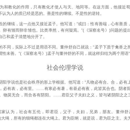
和教化的作用，只有教化才使人与天、地同等。在这方面，他接近荀
不认为人的质已经是恶的。善是性的继续。不是性的逆转。
继续，这一点他又接近孟子。他写道：“或曰：性有善端，心有善质
。卵有雏而卵非雏也。比类率然，有何疑焉。”(《深察名号》)问题的提
自己和孟子清楚地分开了。
同，实际上不过是用语不同。董仲舒自己就说：“孟子下质于禽兽之
性未善。”(《深察名号》)孟子与董仲舒的不同，就这样归结为两个用语“已
社会伦理学说
学说也是社会秩序的形上学根据。他写道：“凡物必有合。合，必有
，必有表，必有里。……有寒必有暑，有昼必有夜，此皆其合也。阴者
。物莫无合，而合各有阴阳。……君臣父子夫妇之义，皆与诸阴阳之之三
认为，社会有五伦，即君臣，父子，夫妇，兄弟，朋友。董仲舒
网的大绳，所有的细绳都连在大绳上。君为臣纲，就是说，君为臣之主。夫