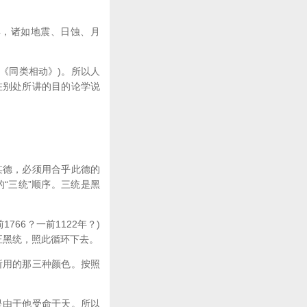
，诸如地震、日蚀、月
《同类相动》)。所以人
在别处所讲的目的论学说
德，必须用合乎此德的
“三统”顺序。三统是黑
66？一前1122年？)
要正黑统，照此循环下去。
用的那三种颜色。按照
由于他受命于天。所以