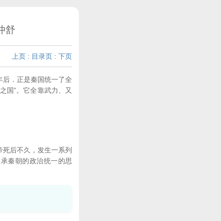
仲舒
上页
:
目录页
:
下页
年后．正是秦国统一了全
之国”。它全靠武力、又
帝死后不久，发生一系列
继承秦朝的政治统一的思