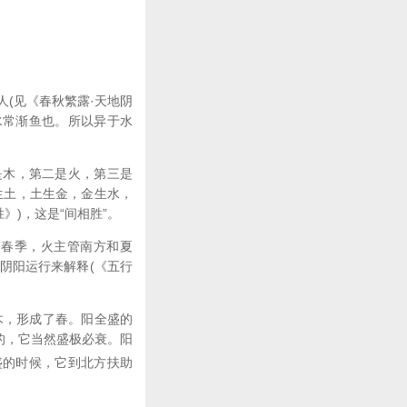
(见《春秋繁露·天地阴
水常渐鱼也。所以异于水
是木，第二是火，第三是
火生土，土生金，金生水，
》)，这是“间相胜”。
春季，火主管南方和夏
阴阳运行来解释(《五行
，形成了春。阳全盛的
的，它当然盛极必衰。阳
盛的时候，它到北方扶助