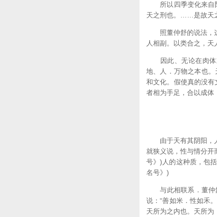
所以四季变化来自阴阳
天之刑也。……是故天之
照董仲舒的说法，这是
人相副。以类合之，天人
因此、无论在肉体或精
地、人．万物之本也。
和文化。假使真的没有
者相为手足，合以成体，
由于天有其阴阳，人是
就狭义说，性与情分开而
号》)人的这种质，包
名号》)
与此相联系．董仲舒
说：“善如米．性如禾
天所为之内也。天所为