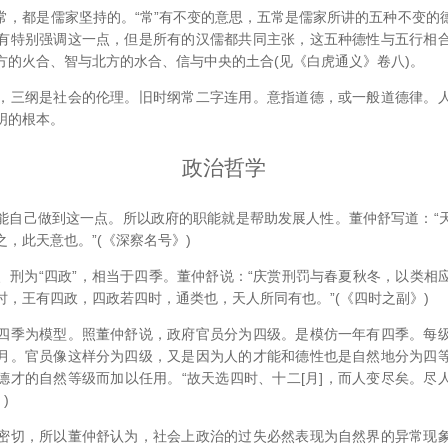
都是儒家坚持的。“常”有不变的意思，五常是儒家所讲的五种不变的
有特别强调这一点，但是所有的汉儒都共同主张，这五种德性与五行相
方的火合、智与北方的水合、信与中央的土合(见《白虎通义》卷八)。
三纲是社会的伦理。旧时纲常二字连用。意指道德，或一般道德律。人
明的根本。
政治哲学
己做到这一点。所以政府的职能就是帮助发展人性。董仲舒写道：“
，此天意也。”(《深察名号》)
为“四政”，相当于四季。董仲舒说：“庆赏刑罚与春夏秋冬，以类相
时，王有四政，四政若四时，通类也，天人所同有也。”(《四时之副》)
季为模型。照董仲舒说，政府官员分为四级。是模仿一年有四季。每级
月。官员像这样分为四级，又是因为人的才能和德性也是自然地分为四
德才的自然等级而加以任用。“故天选四时、十二[月]，而人变尽矣。尽
)
切，所以董仲舒认为，社会上政治的过失必然表现为自然界的异常现象