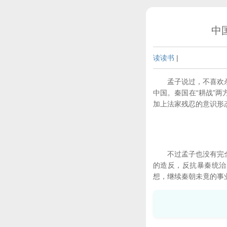
中
读读书
|
孟子说过，不喜欢杀人
中国。秦国在“耕战”
加上法家残忍的意识形
不过孟子也没有完全说
的造反，反抗暴秦统治
想，继续秦朝未竟的事