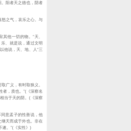
阳。阳者天之德也，阴者
喜怒之气，哀乐之心。与
宙其他一切的物。“天、
、乐、就是说，通过文明
以他说，天、地、人“三
时取广义，有时取狭义。
性者，质也。”(《深察名
相当于天的阴。(《深察
同意孟子的性善说，他
之继天而成于外也。非在
。”(《实性》)