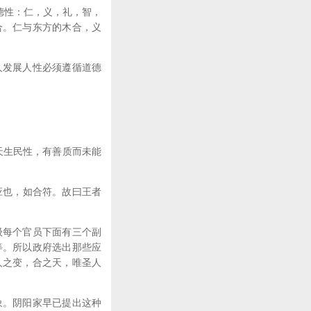
德性：仁，义，礼，智，
合。仁与东方的木合，义
发展人性必须遵循道德
天生民性，有善质而未能
应也，如合符。故曰王者
每个官员下面有三个副
等。所以政府选出那些应
人之变，合之天，唯圣人
。阴阳家早已提出这种