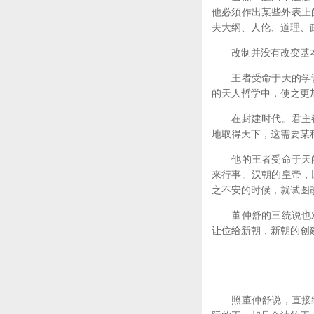
他必须作出某些外表上
夫大纲、人伦、道理、
改制并没有改变基本原
王者受命于天的学说
的天人哲学中，使之更
在封建时代。君主都
地取得天下，这需要某
他的王者受命于天的
来行事。汉朝的皇帝，
之不安的时候，就试图
董仲舒的三统说也对
让位给新朝，新朝的创
照董仲舒说，直接继