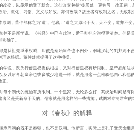
的改变，以显示他受了新命。这些改变包括“徒居处，更称号，改正朔，易
政治、教化、习俗、文义尽如故。亦何改哉？故王者有改制之名，无改制这实
则，董仲舒称之为“道”。他说：“道之大原出于天，天不变，道亦不变。”
并不是新学说。《书经》中已有此说，孟子则把它说得更清楚。但是董
加明确了。
是从祖先继承权威。即使是秦始皇帝也不例外，创建汉朝的刘邦则不然
种理论根据。董仲舒就提供了这种根据。
学说，既为行使皇权提供根据，又对行使皇权有所限制。皇帝必须注视
以及以后各朝皇帝也或多或少地是一样，就是用这一点检验他自己和他
改正。
每个朝代的统治有所限制。一个皇家，无论多么好，其统治时间是有限
建者又是受新命于天的。儒家就是用这样的一些措施，试图对专制君主的
对《春秋》的解释
承周朝的既不是秦朝，也不是汉朝。他断言，实际上是孔子受天命继周