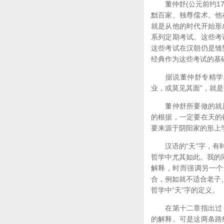
董仲舒(公元前约179
黜百家、独尊儒术。他
就是从他的时代开始形
系列定期考试。这些考
这些考试在汉朝仍是雏
经典作为这些考试的基
据说董仲舒专精学业，
业，或莫见其面”，就是
董仲舒所要做的就是
的根据，一定要在天的
要来源于阴阳家的形上
汉语的“天”字，有时译
哲学中尤其如此。我的
解释，时而强调另一个
合，例如就不适合老子
哲学中“天”字的定义。
在第十二章指出过．
的解释。可是这两条路