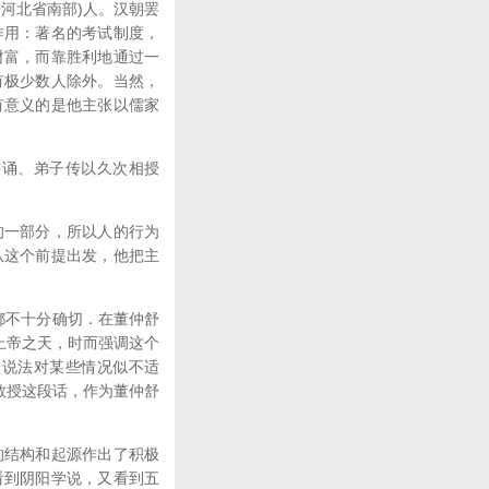
今河北省南部)人。汉朝罢
作用：著名的考试制度，
财富，而靠胜利地通过一
有极少数人除外。当然，
有意义的是他主张以儒家
讲诵、弟子传以久次相授
一部分，所以人的行为
从这个前提出发，他把主
法都不十分确切．在董仲舒
上帝之天，时而强调这个
个说法对某些情况似不适
教授这段话，作为董仲舒
结构和起源作出了积极
看到阴阳学说，又看到五