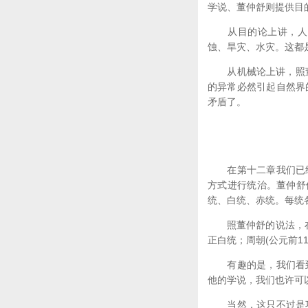
学说、董仲舒则提供目
从目的论上讲，人间
蚀、旱灾、水灾。这都
从机械论上讲，照董仲
的异常必然引起自然界
矛盾了。
在第十二章我们已经
方式进行统治。董仲舒
统、白统、赤统。每统
照董仲舒的说法，在实际
正白统；周朝(公元前1
有趣的是，我们看到
他的学说，我们也许可
当然．这只不过是巧