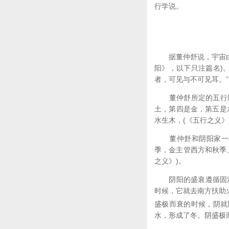
行学说。
据董仲舒说，宇宙由十
阳》，以下只注篇名)
者，可见与不可见耳。”
董仲舒所定的五行顺序
土，第四是金，第五是水
水生木，(《五行之义》
董仲舒和阴阳家一样
季，金主管西方和秋季
之义》)。
阴阳的盛衰遵循固定
时候，它就去南方扶助
盛极而衰的时候，阴就
水，形成了冬。阴盛