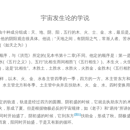
宇宙发生论的学说
种成分组成：天、地、阴、阳，五行的木、火、士、金、水，最后是人
。他的阴阳观念很具体。他说；“天地之间，有阴阳之气，常渐人者。苦
(《如天之为》)
，与《洪范》所定的(见本书第十二章)不同。他定的顺序是：第一
(《五行之义》)。五行“比相生而间相胜”(《五行相生》)。木生火，
)，这是“比相生”。木胜土，土胜水，水胜火，火胜金，金胜木(《五行相胜
，以木、火、金、水各主管四季的一季，四方的一方。木主管东方和
、水主管北方和冬季。土主管中央并且扶助木、火、金、水。四时变换用
的轨道，轨道是经过四方的圆圈。阴初盛的时候，它就去执助东方的木
火，形成了夏。但是根据物极必反的宇宙规律，如《老子》和“易传”所讲
[注1]
同时开始盛了。阴初盛的时候，它到东方
扶助金，形成了秋。阴极
极而衰，阳同时开始盛，于是又有新的循环。