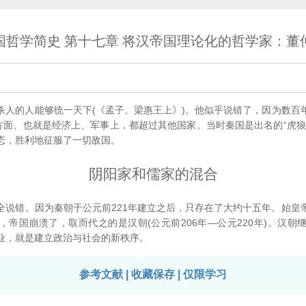
国哲学简史 第十七章 将汉帝国理论化的哲学家：董
的人能够统一天下(《孟子。梁惠王上》)。他似乎说错了，因为数百
两方面、也就是经济上、军事上，都超过其他国家。当时秦国是出名的“虎狼
态，胜利地征服了一切敌国。
阴阳家和儒家的混合
错。因为秦朝于公元前221年建立之后，只存在了大约十五年。始皇
，帝国崩溃了，取而代之的是汉朝(公元前206年—公元220年)。汉朝
业，就是建立政治与社会的新秩序。
参考文献 | 收藏保存 | 仅限学习