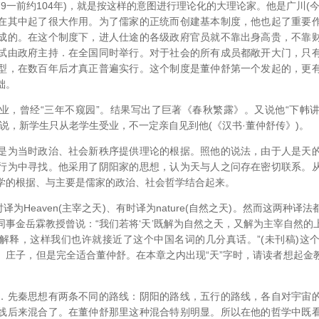
一前约104年)，就是按这样的意图进行理论化的大理论家。他是广川(
在其中起了很大作用。为了儒家的正统而创建基本制度，他也起了重要
成的。在这个制度下，进人仕途的各级政府官员就不靠出身高贵，不靠
试由政府主持．在全国同时举行。对于社会的所有成员都敞开大门，只
型，在数百年后才真正普遍实行。这个制度是董仲舒第一个发起的，更
础。
曾经“三年不窥园”。结果写出了巨著《春秋繁露》。又说他“下帏
说，新学生只从老学生受业，不一定亲自见到他(《汉书·董仲舒传》)。
为当时政治、社会新秩序提供理论的根据。照他的说法，由于人是天的
行为中寻找。他采用了阴阳家的思想，认为天与人之问存在密切联系。
学的根据、与主要是儒家的政治、社会哲学结合起来。
为Heaven(主宰之天)、有时译为nature(自然之天)。然而这两种译
同事金岳霖教授曾说：“我们若将‘天’既解为自然之天，又解为主宰自然的
解释，这样我们也许就接近了这个中国名词的几分真话。”(未刊稿)这
、庄子，但是完全适合董仲舒。在本章之内出现“天”字时，请读者想起金
先秦思想有两条不同的路线：阴阳的路线，五行的路线，各自对宇宙的
线后来混合了。在董仲舒那里这种混合特别明显。所以在他的哲学中既