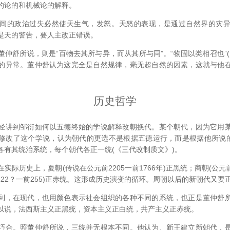
的论的和机械论的解释。
的政治过失必然使天生气，发怒。天怒的表现，是通过自然界的灾异
是天的警告，要人主改正错误。
舒所说，则是“百物去其所与异，而从其所与同”。“物固以类相召也”(
的异常。董仲舒认为这完全是自然规律，毫无超自然的因素，这就与他
历史哲学
讲到邹衍如何以五德终始的学说解释改朝换代。某个朝代，因为它用某
修改了这个学说，认为朝代的更选不是根据五德运行，而是根据他所说的
各有其统治系统，每个朝代各正一统(《三代改制质文》)。
历史上，夏朝(传说在公元前2205一前1766年)正黑统；商朝(公元前17
122？一前255)正赤统。这形成历史演变的循环。周朝以后的新朝代又
，在现代，也用颜色表示社会组织的各种不同的系统，也正是董仲舒所
以说，法西斯主义正黑统，资本主义正白统，共产主义正赤统。
合。照董仲舒所说，三统并无根本不同。他认为、新王建立新朝代，是