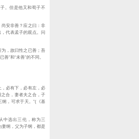
子。但是他又和荀子不
，尚安非善？应之曰：非
出，代表孟子的观点。问
所为，故曰性之已善；吾
善”和“未善”的不同。
上，必有下，必有左，必
阳之合，妻者夫之合，子
纲，可求于天。”(《基
从中选出三伦，称为三
为妻纲，父为子纲，都是