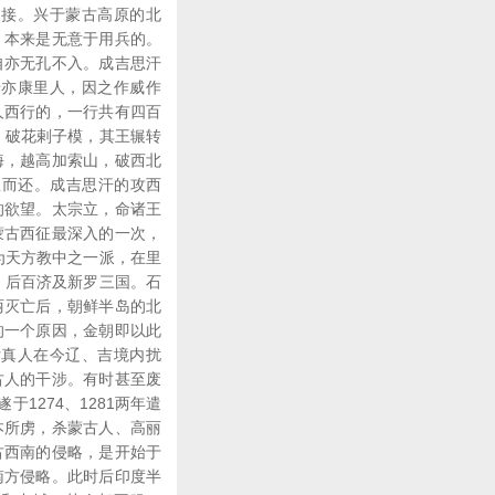
相接。兴于蒙古高原的北
，本来是无意于用兵的。
自亦无孔不入。成吉思汗
母亦康里人，因之作威作
人西行的，一行共有四百
。破花剌子模，其王辗转
海，越高加索山，破西北
康里而还。成吉思汗的攻西
的欲望。太宗立，命诸王
蒙古西征最深入的一次，
，为天方教中之一派，在里
、后百济及新罗三国。石
丽灭亡后，朝鲜半岛的北
的一个原因，金朝即以此
女真人在今辽、吉境内扰
古人的干涉。有时甚至废
1274、1281两年遣
本所虏，杀蒙古人、高丽
古西南的侵略，是开始于
南方侵略。此时后印度半