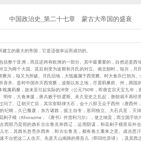
中国政治史_第二十七章 蒙古大帝国的盛衰
所建立的最大的帝国，它是适值幸运而成功的。
包括整个亚洲，而且还跨有欧洲的一部分。其中最重要的，自然还是西
对立为两个大国。其后则变为波斯和月氏的对立。南北朝时，哒兴，月
突厥兴，哒又为所破。月氏旧地，大抵服属于西突厥。时大食亦已勃兴。公
所吞并。是时中国亦灭西突厥，波斯以东之地，尽置羁縻府、州，两国
本视属羁縻，故未至引起实际的冲突（公元750年，即唐玄宗天宝九年，
。明年，大食来援，唐兵败于怛逻斯。未久安史之乱起，唐朝就不再经
过问了。辽朝灭亡后，其宗室耶律大石，会十八部王众于西州（唐西州
的纪纲，久已颓废，东方诸酋，据土自专，形同独立。大石兵至，灭
压服了花剌子模（Khorazme，《唐书》作货利习尔），使之纳贡，而立国于
古西部乃蛮部的酋长古出鲁克奔西辽，运用阴谋，和花剌子模里应外
儿乞，其酋长忽秃亦西奔，和古出鲁克，都有卷土重来之意。成吉思
别、速不台把这二人击灭。先是天山南路的畏吾儿（即回纥异译），及其西