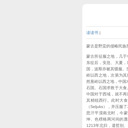
读读书
|
蒙古是野蛮的侵略民族
蒙古所征服之地，几于
东征后，安息、大夏，
国，波斯亦被其慑服。
岭以西之地，次第为其
然葱岭以西之地，中国
石国。石国求救于大食
中国对于西域，就不再
其精锐西行。此时大食
（Seljuks），并
思汗平漠南北时，今蒙
坤、色楞格两河间的蔑
1213年北归，遣哲