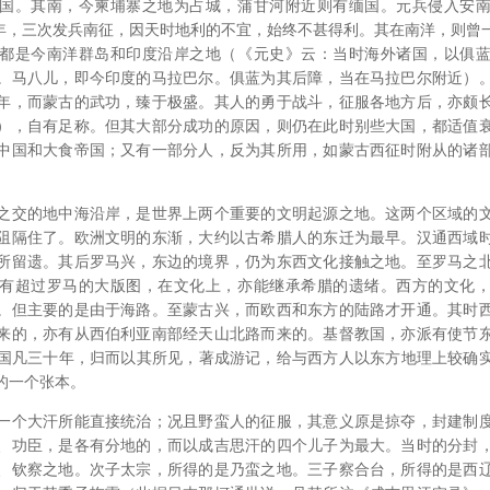
国。其南，今柬埔寨之地为占城，蒲甘河附近则有缅国。元兵侵入安
287三年，三次发兵南征，因天时地利的不宜，始终不甚得利。其在南洋，则
都是今南洋群岛和印度沿岸之地（《元史》云：当时海外诸国，以俱
。马八儿，即今印度的马拉巴尔。俱蓝为其后障，当在马拉巴尔附近）
年，而蒙古的武功，臻于极盛。其人的勇于战斗，征服各地方后，亦颇
），自有足称。但其大部分成功的原因，则仍在此时别些大国，都适值
中国和大食帝国；又有一部分人，反为其所用，如蒙古西征时附从的诸
之交的地中海沿岸，是世界上两个重要的文明起源之地。这两个区域的
阻隔住了。欧洲文明的东渐，大约以古希腊人的东迁为最早。汉通西域
所留遗。其后罗马兴，东边的境界，仍为东西文化接触之地。至罗马之
有超过罗马的大版图，在文化上，亦能继承希腊的遗绪。西方的文化
。但主要的是由于海路。至蒙古兴，而欧西和东方的陆路才开通。其时
来的，亦有从西伯利亚南部经天山北路而来的。基督教国，亦派有使节
o）居中国凡三十年，归而以其所见，著成游记，给与西方人以东方地理上较
的一个张本。
一个大汗所能直接统治；况且野蛮人的征服，其意义原是掠夺，封建制
、功臣，是各有分地的，而以成吉思汗的四个儿子为最大。当时的分封
、钦察之地。次子太宗，所得的是乃蛮之地。三子察合台，所得的是西