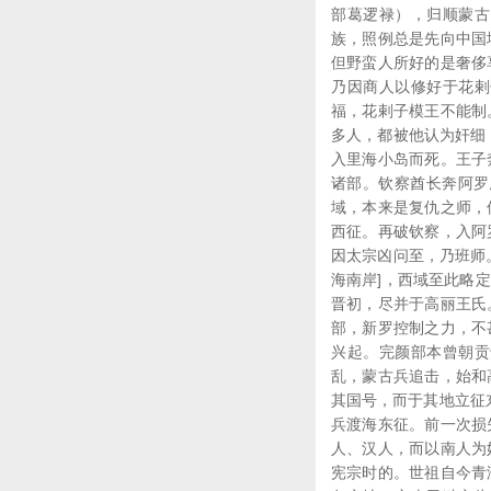
部葛逻禄），归顺蒙古
族，照例总是先向中国
但野蛮人所好的是奢侈
乃因商人以修好于花剌
福，花剌子模王不能制
多人，都被他认为奸细
入里海小岛而死。王子
诸部。钦察酋长奔阿罗思
域，本来是复仇之师，
西征。再破钦察，入阿
因太宗凶问至，乃班师。
海南岸]，西域至此略
晋初，尽并于高丽王氏
部，新罗控制之力，不
兴起。完颜部本曾朝贡
乱，蒙古兵追击，始和
其国号，而于其地立征东
兵渡海东征。前一次损
人、汉人，而以南人为
宪宗时的。世祖自今青