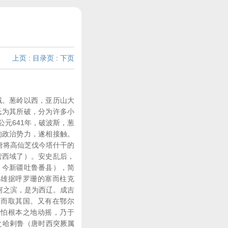
上页
:
目录页
:
下页
域。葱岭以西，亚历山大
氏为其所破，分为许多小
元641年，破波斯，葱
的政治势力，遂相接触。
唐将高仙芝伐今塔什干的
营西域了）。安史乱后，
，今新疆吐鲁番县），简
掉雄据呼罗珊的塞而柱克
吹河之滨，是为西辽。成吉
合而取其国。又有在鄂尔
汗怕根本之地动摇，乃于
之哈剌鲁（唐时西突厥属