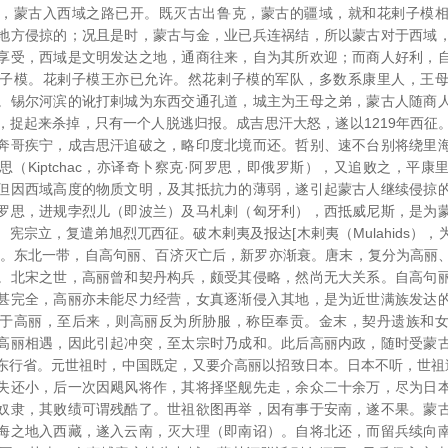
，蒙古入西域之路已开。既灭古出鲁克，蒙古的疆域，就和花剌子模
地方侵掠的；况且是时，蒙古与金，业已兵连祸结，所以蒙古对于西域
享受，西域是文明发达之地，通商往来，自为其所欢迎；而商人好利，
子模。花剌子模王亦已允许。然花剌子模的军队，多数系康里人，王
。锡尔河滨的讹打剌城为东西交通孔道，城主为王母之弟，蒙古人随商
，捉起来杀掉，只有一个人脱逃归报。成吉思汗大怒，遂以1219年西征
奔哥疾宁，成吉思汗追破之，略印度北境而还。哲别、速不台别将绕里
（Kiptchac，亦译奇卜察克·阿罗思，即俄罗斯），又追败之，平
但因西域高度的物质文明，及其抵抗力的薄弱，遂引起蒙古人继续侵掠
罗思，进规孛烈儿（即波兰）及马札剌（匈牙利），西抵威尼斯，是为
宪宗立，复遣弟旭烈兀西征。破木剌夷及报达[木剌夷（Mulahids）
定。东北一带，自高句丽、百济灭亡后，新罗亦渐衰。唐末，复分为高丽
。北宋之世，高丽曾和契丹构兵，颇受其侵略，然尚无大关系。自高句
甚完全，高丽亦未能尽力经营，女真逐渐侵入其地，是为近世满族发达
于高丽，至后来，则高丽反为所胁服，称臣奉贡。金末，契丹遗族和
高丽相遇，因此引起冲突，至太宗时乃成和。此后高丽内政，随时受蒙
行省。元世祖时，中国既定，又要介高丽以招致日本。日本不听，世祖遂于
失还小，后一次因飓风将作，其将择坚舰先走，余众二十余万，尽为日
奴隶，其败绩可谓残酷了。世祖欲图再举，因有事于安南，遂不果。蒙
海之地入西藏，遂入云南，灭大理（即南诏）。自将北还，而留兵续向