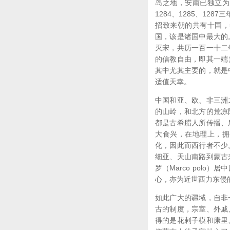
岛之地，安南已独立为
1284、1285、1
招致来朝的共有十国，
国，该是诸国中最大的
灭宋，共历一百一十二
的信教自由，即其一端
其中尤其主要的，就是
适值天幸。
中国和亚、欧、非三洲
的山岭，和北方的荒凉
都是古希腊人所传播、
大食兴，在地理上，拥
化，因此而西行者不少
细亚、天山南路到蒙古
罗（Marco pol
心，亦为近世西力东侵
如此广大的疆域，自非
古的制度，宗室、外戚
得的是花剌子模和康里