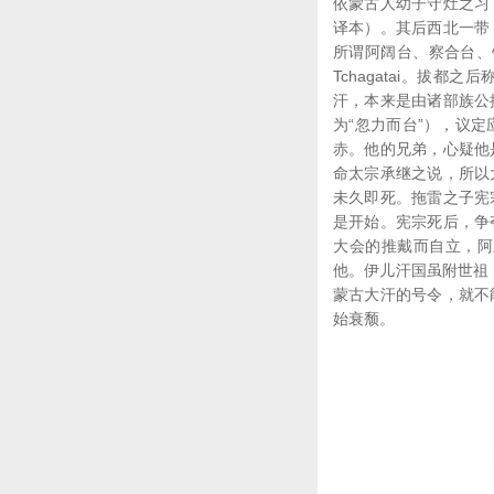
依蒙古人幼子守灶之习
译本）。其后西北一带
所谓阿阔台、察合台、钦察
Tchagatai。拔都之后
汗，本来是由诸部族公
为“忽力而台”），议
赤。他的兄弟，心疑他
命太宗承继之说，所以
未久即死。拖雷之子宪
是开始。宪宗死后，争
大会的推戴而自立，阿
他。伊儿汗国虽附世祖
蒙古大汗的号令，就不
始衰颓。