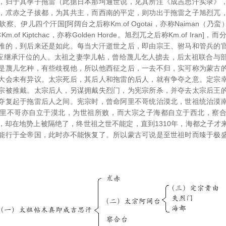
，归于其季子拖雷（此据日本那坷通世说，见其所注《成吉思汗实录》
，朮赤之子拔都，为其共主，而西南的平定，则功出于拖雷之子旭烈兀
、伊儿四个汗国[阿阔台之后称Km.of Ogotai，亦称Naiman（乃蛮
称Km.of Kiptchac，亦称Golden Horde。旭烈兀之后称Km.of Ira
推的，到后来还是如此。每当大汗逝世之后，即由宗王、驸马和管兵的
定应继承汗位的人。太祖之妻孛儿帖，曾给蔑儿乞人掳去，后太祖联合与
是蔑儿乞种，有些歧视他，所以他西征之后，一去不归，实可称为蒙古
大会未有异议。太宗死后，其后人和拖雷的后人，就有争夺之意。定宗
宗被推戴。太宗后人，另谋拥戴失烈门，为宪宗所杀，并夺去太宗后王
夺复起于拖雷后人之间。宪宗时，曾命阿里不哥统治漠北，世祖统治漠
里不哥亦自立于漠北，为世祖所败，而大宗之子海都自立于西北，察
，却在地势上被隔绝了，终世祖之世不能定，直到1310年，海都之子才
能行于全帝国，此时亦不能恢复了。所以蒙古可说是至世祖时而臻于极