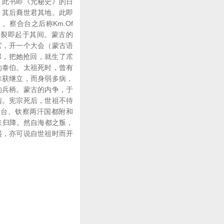
，此书即《元秘史》的日
，其后裔世君其地。此即
）。察合台之后称Km.Of
n]，而分裂即起于其间。蒙古的
官，开一个大会（蒙古语
部，把她抢回，就生了朮
的泰伯。太祖死时，曾有
幸获继立，而身弱多病，
的兵柄。蒙古的内争，于
南。宪宗死后，世祖不待
合台、钦察两汗国都附和
来归降。然自海都之叛，
盛，亦可说自世祖时而开