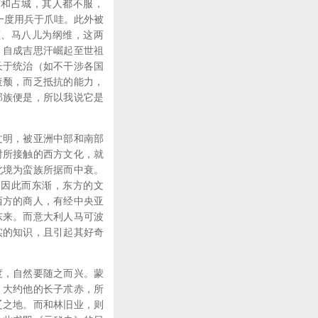
南和占城，其人都不服，
曾一度用兵于爪哇。此外被
蓝、马八儿为纲维，这两
。自成吉思汗崛起至世祖
长于统治（如不干涉各国
衰颓，而乏抵抗的能力，
部族便是，所以我说它是
文明，被亚洲中部和南部
时所接触的西方文化，就
北境为蛮族所据而中衰。
，因此而东渐，东方的文
西方的商人，有经中央亚
东来。而意大利人马可波
确实的知识，且引起其好奇
度，自然要随之而兴。蒙
，大约他的长子朮赤，所
辽之地。而和林旧业，则