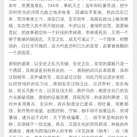
末年，突厥复衰乱，744年，乘机灭之；连年和吐蕃苦战，把中
宗时所失的河西九曲之地亦收复，国威似乎复振。然自武后已
来，荒淫奢侈之习，渐染已深。玄宗初年，虽能在政治上略加整
顿，实亦堕入其中而不能自拔。中岁以后，遂渐即怠荒。宠爱杨
贵妃，把政事都交给一个奸佞的李林甫。李林甫死后，又用一个
善于夤缘的杨国忠。天宝之乱，就无可遏止了。一个团体，积弊
深的，往往无可挽回，这大约是历时已久的皇室，必要被推翻的
一个原因罢。
唐朝的盛衰，以安史之乱为关键。安史之乱，皇室的腐败只是一
个诱因，其根源是别有所在的。一、唐朝的武功从表面看，虽和
汉朝相等，其声威所至，或且超过汉朝，但此乃世运进步使然，
以经营域外的实力论，唐朝实非汉朝之比。汉武帝时，攻击匈
奴，前后凡数十次；以至征伐大宛，救护乌孙，都是仗自己的实
力去摧破强敌。唐朝的征服突厥、薛延陀等，则多因利乘便，且
对外多用番兵。玄宗时，府兵制度业已废坏，而吐蕃、突厥都
强，契丹势亦渐盛。欲图控制、守御，都不得不加重边兵，所谓
藩镇，遂兴起于此时，天下势成偏重。二、胡字本是匈奴的专
称，后渐移于一切北族。再后，又因文化的异同易泯，种族的外
观难改，遂移为西域白种人的专称（详见拙著《胡考》，在《燕