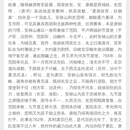
姓康，随母嫁虏将安延偃，因冒姓安。安、康都是西域姓。史思
明，《唐书》虽说他是突厥种，然其状貌，“鸢肩伛背，目侧
鼻”，怕亦是一个混血儿。安禄山和史思明，都能通六番译，为
互市郎，可见其兼具西胡和北族两种性质。任用番将，本是唐朝
的习惯，安禄山遂以一身而兼做了范阳、平卢两镇的节度使（平
卢军，治营州。范阳军，治幽州，今北平）。此时安禄山的主要
任务，为镇压奚、契丹，他就收用其壮士，名之曰曳落河。其军
队在当时藩镇之中，大约最为剽悍。目睹玄宗晚年政治腐败，内
地守备空虚，遂起觊觎之念。并又求为河东节度使。755年，自
范阳举兵反。不一月而河北失陷，河南继之，潼关亦不守，玄宗
逃向成都。于路留太子讨贼，太子西北走向灵武（灵州，治今宁
夏灵武县），即位，是为肃宗。安禄山虽有强兵，却无政治方
略，诸将亦都有勇无谋，既得长安之后，不能再行进取。朔方节
度使郭子仪（朔方军，治灵州），乃得先平河东，就借回纥的兵
力，收复两京（长安、洛阳）。安禄山为其子庆绪所杀。九节度
之师围庆绪于邺。因号令不一，久而无功。史思明既降复叛，自
范阳来救，九节度之师大溃。思明杀庆绪，复陷东京。李光弼与
之相持。思明又为其子朝义所杀。唐朝乃得再借回纥之力，将其
打平。此事在762年。其时肃宗已死，是代宗的元年了。安史之
乱首尾不过八年，然对外的威力自此大衰，内治亦陷于紊乱，唐