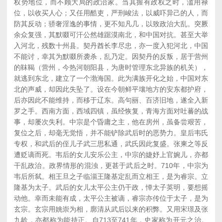
权势地位，而不顾大局的政治家。当其握有政权之时，滥用禄
位，以收买人心；又任用酷吏，严刑峻法，以威吓异己的人，而
防其反动；骄奢淫逸的事情，更不知凡几，以致政治大乱。突厥
余众复强，其默啜可汗公然雄踞漠南北，和中国对抗。甚至大举
入河北，残数十州县。契丹酋长李尽忠，亦一度入犯河北，中国
不能讨，幸其为默啜所袭杀，乱乃定。因契丹的反叛，居于营州
的靺鞨（营州，今热河朝阳县，为唐时管理东北异族的机关），
就逃到东北，建立了一个渤海国。此为满族开化之始，中国对东
北的声威，却因此失坠了。设在今朝鲜平壤地方的安东都护府，
后亦因此不能维持，而移于辽东。高句丽、百济旧地，遂全入新
罗之手。西南方面，西域四镇，虽经恢复，青海方面对吐蕃的战
事，却屡次失利。中宗是个昏庸之主，他在房州，虽备尝艰苦，
复位之后，却毫无觉悟，并不能铲除武后时的恶势力。皇后韦氏
专权，和武后的侄儿子武三思私通，武氏因此复盛。张柬之等反
遭贬谪而死。韦后的女儿安乐公主，中宗的婕妤上官婉儿，亦都
干乱政治。政界情形的混浊，更甚于武后之时。710年，中宗为
韦后所弑。相王旦之子临淄王隆基定乱而立相王，是为睿宗。立
隆基为太子。武后的女儿太平公主仍干政，惮太子英明，要想摇
动他。幸而未能有成，太平公主被谪，睿宗亦传位于太子，是为
玄宗。玄宗用姚崇为相，廓清从武后以来的积弊。又用宋璟及张
九龄，亦都称为能持正。自713至741年，史家称为开元之治。