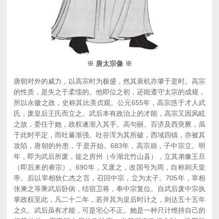
※ 唐太宗像 ※
唐朝对外的威力，以高宗时为极盛，然其衰机亦肇于是时。高宗
的性质，是失之于柔懦的。他即位之初，还能遵守太宗的成规，
所以永徽之政，史称其比美贞观。公元655年，高宗惑于才人武
氏，废皇后王氏而立之。武后本有政治上的才能，高宗又因风眩
之故，委任于她，政权遂渐入其手。高句丽、百济及西突厥，虽
于此时平定，而吐蕃渐强。吐谷浑为其所破，西域四镇，亦被其
攻陷，唐朝的外患，于是开始。683年，高宗崩，子中宗立。明
年，即为武后所废，徙之房州（今湖北竹山县），立其弟豫王旦
（即后来的睿宗）。690年，又废之，改国号为周，自称则天皇
帝。后以宰相狄仁杰之言，召回中宗，立为太子。705年，宰相
张柬之等乘武后卧病，结宿卫将，奉中宗复位。自武后废中宗执
掌政权至此，凡二十二年，若并其为皇后时计之，则达五十五年
之久。武后虽有才能，可是宅心不正。她是一种只计维持自己的