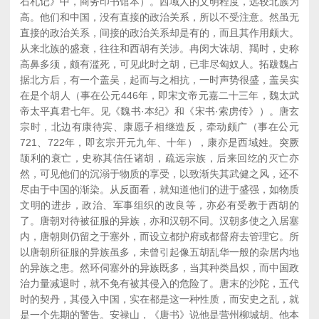
石札记》中，商务印书馆本）。西域人的文明程度，远较北族为
高。他们和中国，没有直接的政治关系，所以不受注意。然虽无
直接的政治关系，间接的政治关系却是有的，而且其作用颇大。
从来北族的盛衰，往往和西胡有关涉。冉闵大诛胡、羯时，史称
高鼻多须，颇有滥死，可见此时之胡，已非尽匈奴人。拓跋魏占
据北方后，有一个盖吴，起而与之相抗，一时声势很盛，盖吴实
在是个胡人（事在公元446年，即宋文帝元嘉二十三年，魏太武
帝太平真君七年。见《魏书·本纪》和《宋书·索虏传》）。唐玄
宗时，北边有康待宾、康愿子相继造反，牵动颇广（事在公元
721、722年，即玄宗开元九年、十年），康亦是西域姓。突厥
颉利的衰亡，史称其信任诸胡，疏远宗族，后来回纥的灭亡亦
然，可见他们的沉溺于物质的享受，以致渐失其武健之风，还不
尽由于中国的渐染。从反面看，就知道他们的进于盛强，如物质
文明的进步，政治、军事组织的改良等，亦必有受教于西胡的
了。唐朝对待被征服的异族，亦和汉朝不同。汉朝多使之入居塞
内，唐朝则仍留之于塞外，而设立都护府或都督府去管理它。所
以唐朝所征服的异族虽多，未曾引起像五胡乱华一般的杂居内地
的异族之患。然环伺塞外的异族既多，当其种类昌炽，而中国政
治力量减退时，就不免有被其侵入的危险了。唐末的沙陀，五代
时的契丹，其侵入中国，实在都是这一种性质，而安史之乱，就
是一个先期的警告。安禄山，《唐书》说他是营州柳城胡。他本