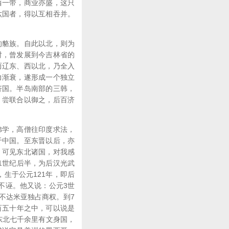
西一带，商业亦盛，这只
六国者，得以互相吞并。
的貉族。自此以北，则为
时，曾发展到今吉林省的
而辽东、西以北，乃全入
力渐衰，遂形成一个独立
济国。半岛南部的三韩，
，尝联合以御之，后百济
佛学，高僧往印度求法，
于中国。至东晋以后，亦
，可见东北诸国，对我感
1世纪后半，为后汉光武
us，生于公元121年，即后
不诬。他又说：公元3世
不达米亚独占商权。到7
百五十年之中，可以说是
东北七千余里有文身国，