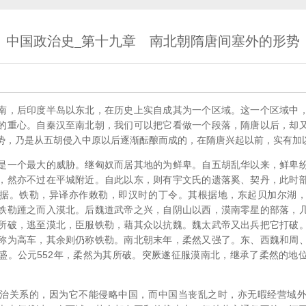
中国政治史_第十九章 南北朝隋唐间塞外的形势
南，后印度半岛以东北，在历史上实自成其为一个区域。这一个区域中
的重心。自秦汉至南北朝，我们可以把它看做一个段落，隋唐以后，却
势，乃是从五胡侵入中原以后逐渐酝酿而成的，在隋唐兴起以前，实有加
是一个最大的威胁。继匈奴而居其地的为鲜卑。自五胡乱华以来，鲜卑
，然亦不过在平城附近。自此以东，则有宇文氏的遗落奚、契丹，此时
据。铁勒，异译亦作敕勒，即汉时的丁令。其根据地，东起贝加尔湖
铁勒踵之而入漠北。后魏道武帝之兴，自阴山以西，漠南零星的部落，
所破，逃至漠北，臣服铁勒，藉其众以抗魏。魏太武帝又出兵把它打破
称为高车，其余则仍称铁勒。南北朝末年，柔然又强了。东、西魏和周
盛。公元552年，柔然为其所破。突厥遂征服漠南北，继承了柔然的地
治关系的，因为它不能侵略中国，而中国当丧乱之时，亦无暇经营域