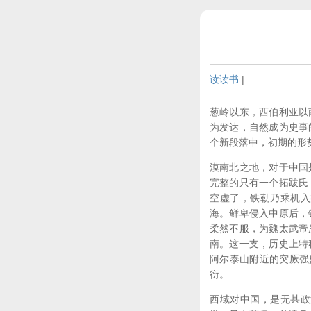
读读书
|
葱岭以东，西伯利亚以
为发达，自然成为史事
个新段落中，初期的形
漠南北之地，对于中国
完整的只有一个拓跋氏
空虚了，铁勒乃乘机入
海。鲜卑侵入中原后，
柔然不服，为魏太武帝
南。这一支，历史上特
阿尔泰山附近的突厥强
衍。
西域对中国，是无甚政