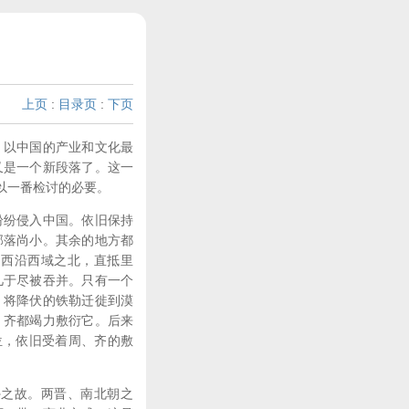
上页
:
目录页
:
下页
，以中国的产业和文化最
又是一个新段落了。这一
以一番检讨的必要。
纷纷侵入中国。依旧保持
部落尚小。其余的地方都
，西沿西域之北，直抵里
几于尽被吞并。只有一个
。将降伏的铁勒迁徙到漠
、齐都竭力敷衍它。后来
位，依旧受着周、齐的敷
外之故。两晋、南北朝之