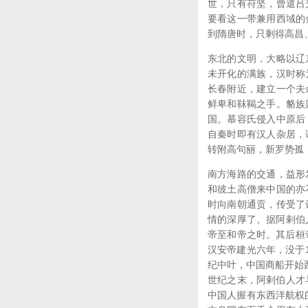
世，只有苻坚，曾遣吕
要看这一带兼用西域的
到隋唐时，只剩得高昌
东北的文明，大略以辽
未开化的满族，汉时称
长春附近，建立一个夫
鲜卑和靺鞨之手。貉族
国。慕容氏侵入中原后
自秦时即有汉人杂居，
转附高句丽，新罗势孤
南方海路的交通，益形
和彼土高僧来中国的亦
时向南朝通贡，传受了
情的深厚了。据阿剌伯
帝至和帝之时。其后桓帝延熹
汉安帝建光六年，没于
纪中叶，中国商船开始
世纪之末，阿剌伯人才
中国人握有东西洋航权