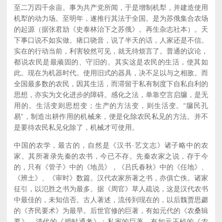
至二万四千余亩。事为共产党所闻，于是增制机犁，并建造使用
机犁的动力场。至明年，遂推行其法于全国。是为苏俄集合农场
的起源（据张君劢《史泰林治下之苏俄》。再生杂志社本）。天
下事口说不如实做。瘏口哓音，说了半天的话，人家还是不信。
实在的行动当前，利害较然可见，就无待烦言了。普通的议论，
都说农民是最顽固的、守旧的。其实这是农民的生活，使其如
此。现在为机器时代。使用旧式的器具，决不足以与之相敌。而
全国最多数的农民，因其生活，而滞留于私有制度下自私自利的
思想，亦实为文化进步的障碍。感化之法，单靠空言启牖，是无
用的。生活变则思想变；生产的方法变，则生活变。“牖民孔
易”，制造出耕作用的机械来，便是化除农民私见的方法。并不
是要待农民私见化除了，机械才可使用。
中国的农学，最古的，自然是《汉书·艺文志》诸子略中的农
家。其所著录先秦的农书，今已不存。先秦农家之说，存于今
的，只有《管子》中的《地员》，《吕氏春秋》中的《任地》、
《辨土》、《审时》数篇。汉代农家所著之书，亦俱亡佚。诸家
征引，以氾胜之书为最多。据《周官》草人疏说，这是汉代农书
中最佳的，未知信否。古人著述，流传到现在的，以后魏贾思勰
的《齐民要术》为最早。后世官修的巨著，有如元代的《农桑辑
要》，清代的《授时通考》；私家的巨著，有如元王桢的《农