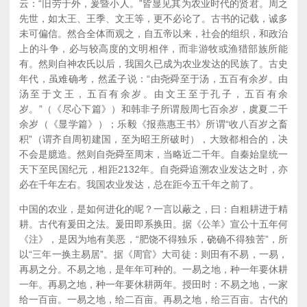
云：“旧劳于外，爰暨小人。”皆显见其为农业时代的贤君。周之
先世，如太王、王季、文王等，更不必论了。古书的记载，诚多
未可偏信。然合全体而观之，自五帝以来，社会的组织，和政治
上的斗争，必与较高度的文明相伴，而非游牧或渔猎部族所能
有。然则自神农氏以后，我国久已成为农业发达的民族了。古史
年代，虽难确考，然孟子说：“由尧舜至于汤，五百有余岁。由
汤至于文王，五百有余岁。由文王至于孔子，五百有余
岁。”（《尽心下篇》）和韩非子所谓殷周七百余岁，虞夏二千
余岁（《显学篇》）；乐毅《报燕惠王书》所谓“收八百岁之畜
积”（谓齐自周初建国，至为昭王所破时），大致都相合的，决
不会是臆造。然则自尧舜至周末，当略近二千年。自秦始皇统一
天下至民国纪元，相距2132年。自尧舜追溯农业发达之时，亦
必在千年左右。我国农业发达，总在距今五千年之前了。
中国的农业，是如何进化的呢？一言以蔽之，曰：自粗耕进于精
耕。古代有爰田之法。爰田即系换田。据《公羊》宣公十五年何
《注》，是因为地有美恶，“肥饶不得独乐，硗确不得独苦”，所
以“三年一换主易居”。据《周官》大司徒：则田有不易，一易，
再易之分。不易之地，是年年可种的。一易之地，种一年要休耕
一年。再易之地，种一年要休耕两年。授田时：不易之地，一家
给一百亩。一易之地，给二百亩。再易之地，给三百亩。古代的