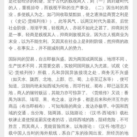
是社会经济的机键。至于古代的贱视商人，则（一）因封建时代
的人，重视掠夺，而贱视平和的生产事业。（二）因当时的商
业，多使贱人为之。如刁间收取桀黠奴，使之逐渔盐商贾之利是
（《史记·货殖列传》）。此等风气，以两汉时代为最甚。后世
社会阶级，渐渐平夷，轻视商人，亦就不如此之甚了。抑商则另
是一事。轻商是贱视其人，抑商则敌视其业。因为古人视商业为
末业，以为不能生利。又因其在社会上是剥削阶级，然抑商的政
令，在事实上，并不能减削商人的势力。
国际间的贸易，自古即极兴盛。因为两国或两民族，地理不同，
生产技术不同，其需要交易，实较同国同族人为尤甚。试观《史
记·货殖列传》所载，凡和异国异族接境之处，商务无不兴盛
（如天水、陇西、北地、上郡、巴、蜀、上谷至辽东等），便可
知道。汉朝尚绝未知西域为何地，而邛竹杖、蜀布，即已远至其
地，商人的辗转贩运，其能力亦可惊异了。《货殖传》又说：番
禺为珠玑、瑇瑁、果、布之凑。这许多，都是后来和外洋互市的
商品（布当即棉布），可知海路的商业，发达亦极早。中国和西
域的交通，当分海、陆两路。以陆路论：《汉书·西域传》载杜
钦谏止遣使报送罽宾使者的话，说得西域的路，阻碍危险，不可
胜言，而其商人，竟能冒险而来。以海路论：《汉书·地理志》
载中国人当时的海外航线，系自广东的徐闻出发。所经历的地