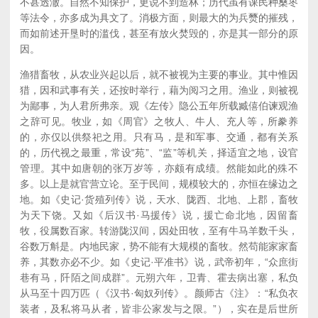
不甚透澈。自然不知保护，更说不到造林；历代虽有课民种桑枣
等法令，亦多成为具文了。消极方面，则最大的为兵燹的摧残，
而如前述开垦时的滥伐，甚至有放火焚毁的，亦是其一部分的原
因。
渔猎畜牧，从农业兴起以后，就不被视为主要的事业。其中惟因
猎，因和武事有关，还按时举行，藉为阅习之用。渔业，则被视
为鄙事，为人君所弗亲。观《左传》隐公五年所载臧僖伯谏观渔
之辞可见。牧业，如《周官》之牧人、牛人、充人等，所豢养
的，亦仅以供祭祀之用。只有马，是和军事、交通，都有关系
的，历代视之最重，常设“苑”、“监”等机关，择适宜之地，设官
管理。其中如唐朝的张万岁等，亦颇有成绩。然能如此的殊不
多。以上是就官营立论。至于民间，规模较大的，亦恒在缘边之
地。如《史记·货殖列传》说，天水、陇西、北地、上郡，畜牧
为天下饶。又如《后汉书·马援传》说，援亡命北地，因留畜
牧，役属数百家。转游陇汉间，因处田牧，至有牛马羊数千头，
谷数万斛是。内地民家，势不能有大规模的畜牧。然苟能家家畜
养，其数亦必不少。如《史记·平准书》说，武帝初年，“众庶街
巷有马，阡陌之间成群”。元朔六年，卫青、霍去病出塞，私负
从马至十四万匹（《汉书·匈奴列传》。颜师古《注》：“私负衣
装者，及私将马从者，皆非公家发与之限。”），实在是后世所