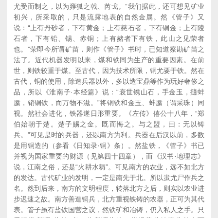
尤受而制之，以为雍狐之戟、芮戈。”我们据此，还可想见矿业
初兴，所采取的，只是流露地表的自然金属。然《管子》又
说：“上有丹砂者，下有黄金；上有慈石者，下有铜金；上有陵
石者，下有铅、锡、赤铜；上有赭者下有铁，此山之见荣者
也。”荣即今所谓矿苗，则作《管子》书时，已知道察勘矿苗之
法了。近代机器发明以来，煤和铁同为生产的重要因素。在前
世，则铁较重于煤。至古代，因为技术所限，铜尤要于铁。然在
古代，铜的使用，除造兵器以外，多以造宝鼎等作为玩好奢侈之
品，所以《淮南子·本经篇》说：“衰世镌山石，手金玉，擿蚌
蜃，销铜铁，而万物不滋。”将铜铁和金玉、蚌蜃（谓采珠）同
视。然社会进化，铁器遂日形重要。《左传》僖公十八年，“郑
伯始朝于楚。楚子赐之金。既而悔之。与之盟，曰：无以铸
兵。”可见是时的兵器，还以南方为利。兵器在后汉以前，多数
是用铜造的（参看《日知录·铜》条）。然盐铁，《管子》书已
并视为国家重要的财源（见第四十四章），而《汉书·地理志》
说，江南之俗，还是“火耕水耨”。可见南方的农业，远不如北方
的发达。古代矿业的发明，一定是南先于北。所以蚩尤尸作兵之
名。然到后来，南方的文明程度，转落北方之后，则实以农业进
步迟速之故。南方善造铜兵，北方重视铁铸的农器，正可为其代
表。管子虽有盐铁国营之议，然铁矿和冶铸，仍入私人之手。只