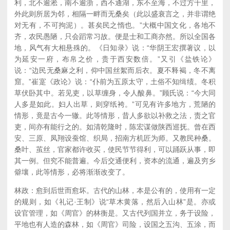
利，北不逾淞，南不逾浙，西不通湖，东不至海，不过方千里，
外此则所居为邻，相隔一畔而无桑矣（此以盛衰言之，并非谓绝
对无有，不可拘泥）。甚矣民之惰也。”大概中国文化，各地不
齐，农民愚陋，只会蹈常习故。便是士和工商亦然。所以全国各
地，风气有大相悬殊的。《日知录》说：“华阴王宏撰著议，以
为延安一府，布帛之价，贵于西安数倍。”又引《盐铁论》
说：“边民无桑麻之利，仰中国丝絮而后衣。夏不释褐，冬不离
窟。”崔寔《政论》说：“仆前为五原太守，土俗不知缉绩。冬积
草伏卧其中。若见吏，以草缠身，令人酸鼻。”顾氏说：“今大同
人多是如此。妇人出草，则穿纸袴。”可见有许多地方，荒陋的
情形，竟是古今一辙。此等情形，昔人多欲以补救之法，责之官
吏，间亦有能行之的。如清乾隆时，陈宏谋做陕西巡抚。曾在西
安、三原、凤翔设蚕馆、织局，招南方机匠为师。又教民种桑。
桑叶、茧丝，官家都许收买，使民节节得利，可以踊跃从事，即
其一例。但究不能普遍。今后交通便利，资本的流通，遍及穷乡
僻壤，此等情形，必将渐渐改变了。
林政：愈到后世而愈坏。古代的山林，本是公有的，使用有一定
的规则，如《礼记·王制》说“草木黄落，然后入山林”是。亦或
设官管理，如《周官》的林衡是。又古代列国并立，务于设险，
平地也有人造的森林，如《周官》司险，设国之五沟、五涂，而