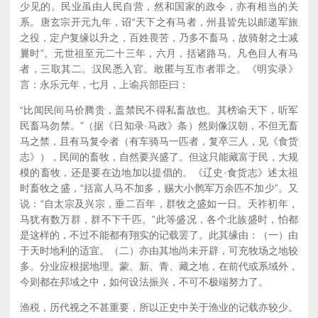
少见的。民业虽由人民自营，然和国家的政令，亦有相当的关
系。唐玄宗开元九年，诏“天下之有马者，州县皆先以邮递军旅
之役，定户复缘以升之，百姓畏苦，乃多不畜马，故骑射之士减
曩时”。元世祖至元二十三年，六月，括诸路马。凡色目人有马
者，三取其二。汉民悉入官。敢匿与互市者罪之。《明实录》
言：永乐元年，七月，上谕兵部臣曰：
“比闻民间马价腾贵，盖禁民不得私畜故也。其榜谕天下，听军
民畜马勿禁。”（据《日知录·马政》条）然则像汉朝，不但无畜
马之禁，且有马复令者（有车骑马一匹者，复卒三人，见《食货
志》），民间的畜牧，自然要兴盛了。但这只能藏富于民，大规
模的畜牧，还是要在边地加以提倡的。《辽史·食货志》述太祖
时畜牧之盛，“括富人马不加多，赐大小鹘军万余匹不加少”。又
说：“自太宗及兴宗，垂二百年，群牧之盛如一日。天祚初年，
马犹有数万群，群不下千匹。”此等盛况，各个北族盛时，怕都
是这样的，不过不能都有翔实的记载罢了。此其缘由：（一）由
于天时地利的适宜。（二）亦由其地尚未开辟，可充牧场之地较
多。分业应根据地理。蒙、新、青、藏之地，在前代或系域外，
今则都在邦域之中，如何设法振兴，不可不极端努力了。
渔税，历代视之不甚重要，所以正史中关于渔业的记载亦较少。