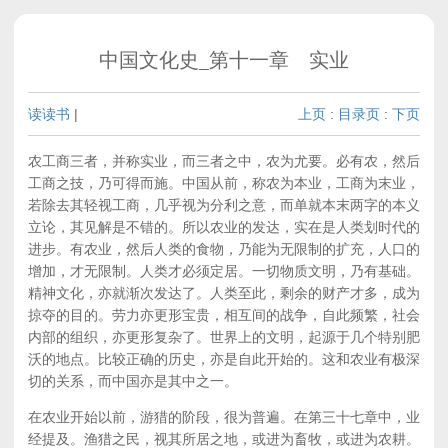
中国文化史_第十一章 实业
读读书
|
上页
:
目录页
:
下页
农工商三者，并称实业，而三者之中，农为尤要。必有农，然后
工商之技，乃可得而施。中国从前，称农为本业，工商为末业，
若除去其轻视工商，几乎视为分利之意，而单就本末两字的本义
立论，其见解是不错的。所以农业的发达，实在是人类划时代的
进步。有农业，然后人类的食物，乃能为无限制的扩充，人口的
增加，才无限制。人类才必须定居。一切物质文明，乃有基础。
精神文化，亦就渐次发达了。人类至此，剩余的财产才多，成为
掠夺的目的。劳力亦更形宝贵，相互间的战争，自此频繁，社会
内部的组织，亦更形复杂了。世界上的文明，起源于几个特别肥
沃的地点。比较正确的历史，亦是自此开始的。这和农业有极深
切的关系，而中国亦是其中之一。
在农业开始以前，游猎的阶段，很为普遍。在第三十七章中，业
经提及。渔猎之民，视其所居之地，或进为畜牧，或进为农耕。