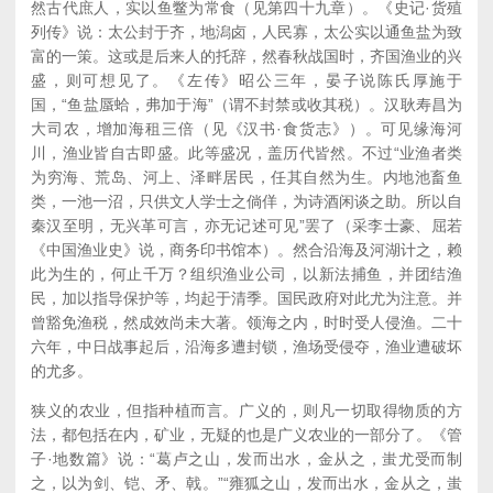
然古代庶人，实以鱼鳖为常食（见第四十九章）。《史记·货殖
列传》说：太公封于齐，地潟卤，人民寡，太公实以通鱼盐为致
富的一策。这或是后来人的托辞，然春秋战国时，齐国渔业的兴
盛，则可想见了。《左传》昭公三年，晏子说陈氏厚施于
国，“鱼盐蜃蛤，弗加于海”（谓不封禁或收其税）。汉耿寿昌为
大司农，增加海租三倍（见《汉书·食货志》）。可见缘海河
川，渔业皆自古即盛。此等盛况，盖历代皆然。不过“业渔者类
为穷海、荒岛、河上、泽畔居民，任其自然为生。内地池畜鱼
类，一池一沼，只供文人学士之倘佯，为诗酒闲谈之助。所以自
秦汉至明，无兴革可言，亦无记述可见”罢了（采李士豪、屈若
《中国渔业史》说，商务印书馆本）。然合沿海及河湖计之，赖
此为生的，何止千万？组织渔业公司，以新法捕鱼，并团结渔
民，加以指导保护等，均起于清季。国民政府对此尤为注意。并
曾豁免渔税，然成效尚未大著。领海之内，时时受人侵渔。二十
六年，中日战事起后，沿海多遭封锁，渔场受侵夺，渔业遭破坏
的尤多。
狭义的农业，但指种植而言。广义的，则凡一切取得物质的方
法，都包括在内，矿业，无疑的也是广义农业的一部分了。《管
子·地数篇》说：“葛卢之山，发而出水，金从之，蚩尤受而制
之，以为剑、铠、矛、戟。”“雍狐之山，发而出水，金从之，蚩