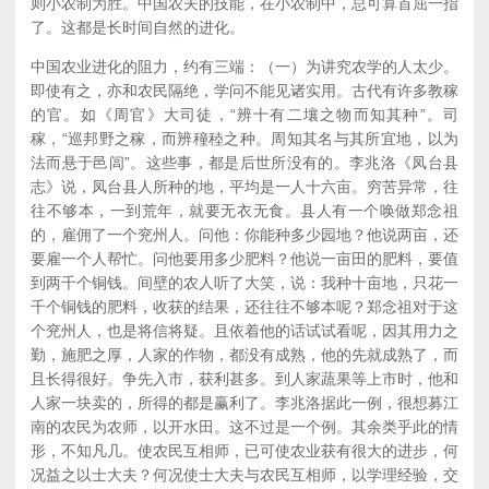
则小农制为胜。中国农夫的技能，在小农制中，总可算首屈一指
了。这都是长时间自然的进化。
中国农业进化的阻力，约有三端：（一）为讲究农学的人太少。
即使有之，亦和农民隔绝，学问不能见诸实用。古代有许多教稼
的官。如《周官》大司徒，“辨十有二壤之物而知其种”。司
稼，“巡邦野之稼，而辨穜稑之种。周知其名与其所宜地，以为
法而悬于邑闾”。这些事，都是后世所没有的。李兆洛《凤台县
志》说，凤台县人所种的地，平均是一人十六亩。穷苦异常，往
往不够本，一到荒年，就要无衣无食。县人有一个唤做郑念祖
的，雇佣了一个兖州人。问他：你能种多少园地？他说两亩，还
要雇一个人帮忙。问他要用多少肥料？他说一亩田的肥料，要值
到两千个铜钱。间壁的农人听了大笑，说：我种十亩地，只花一
千个铜钱的肥料，收获的结果，还往往不够本呢？郑念祖对于这
个兖州人，也是将信将疑。且依着他的话试试看呢，因其用力之
勤，施肥之厚，人家的作物，都没有成熟，他的先就成熟了，而
且长得很好。争先入市，获利甚多。到人家蔬果等上市时，他和
人家一块卖的，所得的都是赢利了。李兆洛据此一例，很想募江
南的农民为农师，以开水田。这不过是一个例。其余类乎此的情
形，不知凡几。使农民互相师，已可使农业获有很大的进步，何
况益之以士大夫？何况使士大夫与农民互相师，以学理经验，交