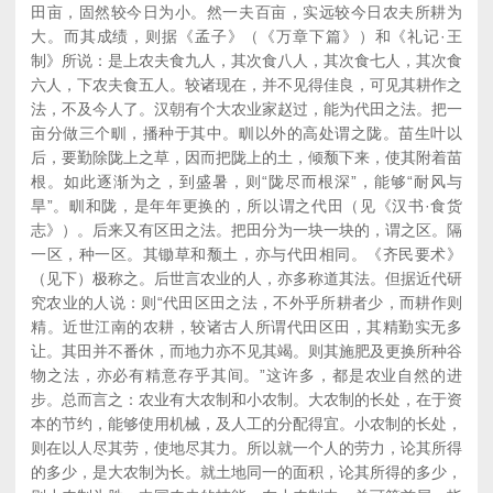
田亩，固然较今日为小。然一夫百亩，实远较今日农夫所耕为
大。而其成绩，则据《孟子》（《万章下篇》）和《礼记·王
制》所说：是上农夫食九人，其次食八人，其次食七人，其次食
六人，下农夫食五人。较诸现在，并不见得佳良，可见其耕作之
法，不及今人了。汉朝有个大农业家赵过，能为代田之法。把一
亩分做三个甽，播种于其中。甽以外的高处谓之陇。苗生叶以
后，要勤除陇上之草，因而把陇上的土，倾颓下来，使其附着苗
根。如此逐渐为之，到盛暑，则“陇尽而根深”，能够“耐风与
旱”。甽和陇，是年年更换的，所以谓之代田（见《汉书·食货
志》）。后来又有区田之法。把田分为一块一块的，谓之区。隔
一区，种一区。其锄草和颓土，亦与代田相同。《齐民要术》
（见下）极称之。后世言农业的人，亦多称道其法。但据近代研
究农业的人说：则“代田区田之法，不外乎所耕者少，而耕作则
精。近世江南的农耕，较诸古人所谓代田区田，其精勤实无多
让。其田并不番休，而地力亦不见其竭。则其施肥及更换所种谷
物之法，亦必有精意存乎其间。”这许多，都是农业自然的进
步。总而言之：农业有大农制和小农制。大农制的长处，在于资
本的节约，能够使用机械，及人工的分配得宜。小农制的长处，
则在以人尽其劳，使地尽其力。所以就一个人的劳力，论其所得
的多少，是大农制为长。就土地同一的面积，论其所得的多少，