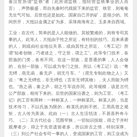
看汉世所谓“盐铁”者（此所谓盐铁，指经营盐铁事业的人而
言），声势极盛，而自先秦时代残留下来的盐官、铁官，则奄奄
无生气可知。后世也还是如此。国家自己开的矿，是很少的。民
间所开，大抵以金属之矿为多。采珠南海有之。玉多来自西域。
工业：在古代，简单的是人人能做的。其较繁难的，则有专司其
事的人。此等人，大抵由于性之所近，有特别的技巧。后来承袭
的人，则或由社会地位关系，或由其性之所近。《考工记》所
谓“知者创物，巧者述之，守之世，谓之工”。此等专门技术，各
部族的门类，各有不同。在这一部族，是普通的事，人人会做
的，在别一部族，可以成为专门之技。所以《考工记》说：“粤
无镈，燕无函，秦无庐，胡无弓车。”（谓无专制此物之人）又
说：“粤之无镈也，非无镈也（言非无镈其物），夫人而能为镈
也。”燕之函，秦之庐，胡之弓车说亦同。此等规模，该是古代
公产部族，相传下来的。后世的国家沿袭之，则为工官。《考工
记》的工官有两种：一种称某人，一种称某氏。称某人的，当是
技术传习，不以氏族为限的，称某氏的则不然。工用高曾之规
矩，古人传为美谈。此由（一）古人生活恬淡，不甚喜矜奇斗
巧。（二）又古代社会，范围窄狭，一切知识技能，得之于并时
观摩者少，得之于先世遗留者多，所以崇古之情，特别深厚。
（三）到公产社会专司一事的人，变成国家的工官，则工业成为