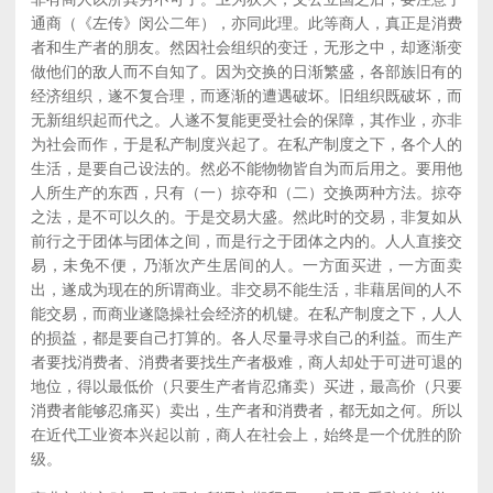
通商（《左传》闵公二年），亦同此理。此等商人，真正是消费
者和生产者的朋友。然因社会组织的变迁，无形之中，却逐渐变
做他们的敌人而不自知了。因为交换的日渐繁盛，各部族旧有的
经济组织，遂不复合理，而逐渐的遭遇破坏。旧组织既破坏，而
无新组织起而代之。人遂不复能更受社会的保障，其作业，亦非
为社会而作，于是私产制度兴起了。在私产制度之下，各个人的
生活，是要自己设法的。然必不能物物皆自为而后用之。要用他
人所生产的东西，只有（一）掠夺和（二）交换两种方法。掠夺
之法，是不可以久的。于是交易大盛。然此时的交易，非复如从
前行之于团体与团体之间，而是行之于团体之内的。人人直接交
易，未免不便，乃渐次产生居间的人。一方面买进，一方面卖
出，遂成为现在的所谓商业。非交易不能生活，非藉居间的人不
能交易，而商业遂隐操社会经济的机键。在私产制度之下，人人
的损益，都是要自己打算的。各人尽量寻求自己的利益。而生产
者要找消费者、消费者要找生产者极难，商人却处于可进可退的
地位，得以最低价（只要生产者肯忍痛卖）买进，最高价（只要
消费者能够忍痛买）卖出，生产者和消费者，都无如之何。所以
在近代工业资本兴起以前，商人在社会上，始终是一个优胜的阶
级。