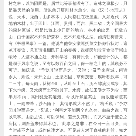
树之林，以为阻固是。后世此等事都没有了。造林之事极少，只
是靠天然的使用。所以愈开辟则林木愈少。如《汉书·地理志》
说，天水、陇西，山多林木，人民都住在板屋里。又如近代，内
地的木材，出于四川、江西、贵州，而吉、黑二省，为全国最大
的森林区域，都是比较上少开辟的地方。林木的缺乏，积极方
面，由于国家不知保护森林，更不知造林之法。如清朝梅曾亮，
有《书棚民事》一篇。他说当他替安徽巡抚董文恪做行状时，遍
览其奏议，见其请准棚民开山的奏折，说棚民能攻苦食淡于崇山
峻岭，人迹不通之处，开种旱谷，有裨民食，和他告讦的人，都
是溺于风水之说，至有以数百亩之田，保一棺之土的，其说必不
可听。梅氏说：“予览其说而是之。”又说：“及予来宣城，问诸
乡人，则说：未开之山，土坚石固，草树茂密，腐叶积数年，可
二三寸。每天雨，从树至叶，从叶至土石，历石罅滴沥成泉，其
下水也缓。又水缓而土不随其下。水缓，故低田受之不为灾；而
半月不雨，高田犹受其灌溉。今以斤斧童其山，而以锄犁疏其
土，一雨未毕，沙石随下，其情形就大不然了。”梅氏说：“予亦
闻其说而是之。”又说：“利害之不能两全也久矣。由前之说，可
以息事。由后之说，可以保利。若无失其利，而又不至于董公之
所忧，则吾盖未得其术也。”此事之是非，在今日一言可决。而
当时或不之知，或作依违之论。可见昔人对于森林的利益，知之