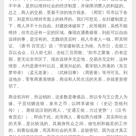
不中杀，是所以维持社会的经济制度，并保障消费人的利益的。
总之，商人的交易，受着干涉的地方很多。《周官》司市以下各
官，则是所以维持市面上的秩序的。我们可想见，在封建制度之
下，商人并不十分自由。封建政体破坏了，此等规则，虽然不能
维持，但市总还有一定的区域。像现在通衢僻巷，到处可以自由
设肆的事，是没有的。北魏胡灵后时，税入市者人一钱，即其明
证。《唐书·百官志》说：“市皆建标筑土为候。凡市日，击鼓三
百以会众，日入前七刻，击钲三百而散。”则市之聚集，仍有定
期，更无论非市区了。现在设肆并无定地，交易亦无定时，这种
情形，大约是唐中叶以后，逐渐兴起的。看宋朝人所著的《东京
梦华录》（孟元老著）、《武林旧事》（周密著）等书可见。到
这地步，零售商逐渐增多，商业和人民生活的关系，亦就更形密
切了。
商业初兴时，所运销的，还多数是奢侈品，所以专与王公贵人为
缘。子贡结驷连骑，束帛之币，以聘享诸侯（《史记·货殖列
传》）。晁错说汉朝的商人，“交通王侯，力过吏势”（《汉书·
食货志》），即由于此。此等商人，看似势力雄厚，其实和社会
的关系，是比较浅的。其厕身民众之间，做屯积和贩卖的工作
的，则看似低微，而其和社会的关系，反较密切。因为这才真正