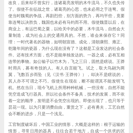
改良，后来却不曾实行，连诸葛亮发明的木牛流马，不久也失传
了。假使不在征战之世，诸葛亮的心思，也未必用之于连弩。假
使当时魏蜀的争战，再剧烈些，别方面的势力，再均平些，竟要
靠连弩以决胜负，魏国也未必有马钧而不用。假使魏晋以后，在
商业上，有运巴蜀之粟，以给关中的必要，木牛流马，自然会大
量制造，成为社会上的交通用具的。不然，谁会来保存它？同
理：一时代著名的器物，如明朝宣德、成化，清朝康熙、雍正、
乾隆年间的瓷器，为什么现在没有了？这都是工业发达的社会条
件。还有技术方面，也不是能单独发达的。一器之成，必有互相
连带的事物。如公输子以竹木为，飞之三日，固然是瞎说。王莽
时用兵，募有奇技的人。有人自言能飞。试之，取大鸟翮为两
翼，飞数百步而坠（见《汉书·王莽传》），却决不是瞎说的，
其人亦不可谓之不巧。假使生在现在，断不能谓其不能发明飞
机。然在当日，现今飞机上所用种种机械，一些没有，自然不能
凭空造成飞行器具。所以社会条件不备具，技术的发展，而不依
着一定的顺序，发明是不会凭空出现的。即使出现了，也只等于
昙花一现。以为只要消费自由，重赏之下，必有勇夫，工艺自然
会不断的进步，只是一个浅见。
工官制度破坏后，中国工业的情形，大概是这样的：根于运输的
情形，寻常日用的器具，往往合若干地方，自成一个供求的区