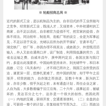
※ 轮船招商总局 ※
近代的新式工业，是以机制品为主的。自非旧式的手工业所能与
之竞争。经营新式工业，既须人才，又须资本，中外初通时的工
商家，自不足以语此，自非赖官力提倡不可。然官家的提倡，亦
殊不得法。同治初年，制造局、造船厂等的设立，全是为军事起
见，不足以语于实业。光绪以后所办的开平煤矿、甘肃羊毛厂、
湖北铁厂、纱厂等，亦因办理不得其法，成效甚少。外货既滔滔
输入，外人又欲在通商口岸，设厂制造，利用我低廉的劳力，且
省去运输之费。自咸丰戊午、庚申两约定后，各国次第与我订
约，多提出此项要求。中国始终坚持未许。到光绪甲午，和日本
战败，订立《马关条约》，才不得已而许之。我国工业所受的压
迫，遂更深一层，想挣扎更难了。然中国的民智，却于甲午之后
渐开，经营的能力，自亦随之而俱进。近数十年来，新兴的工
业，亦非少数，惜乎兴起之初，未有通盘计划，而任企业之家，
人自为战，大多数都偏于沿江沿海。二十六年，战事起后，被破
坏的，竟达百分之七十。这亦是一个很大的创伤。然因此而
（一）内地的宝藏，获得开发，交通逐渐便利。（二）全盘的企
业，可获得一整个的计划，非复枝枝节节而为之。（三）而政治