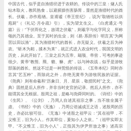
中国古代，似乎是自渔猎径进于农耕的。传说中的三皇：燧人氏
钻木取火，教民熟食，以避腥臊伤害肠胃，显然是渔猎时代的酋
长。伏羲，亦作庖牺。皇甫谧《帝王世纪》，说为“取牺牲以供
庖厨”（《礼记·月令疏》引），实为望文生义。《白虎通义·号
篇》云：“下伏而化之，故谓之伏羲”，则羲字与化字同义，所称
颂的乃其德业。至于其时的生业，则《易·系辞传》明言其“为网
罟以田以渔”，其为渔猎时代的酋长，亦无疑义。伏羲之后为神
农。“斫木为耜，揉木为耒”，就正式进入农业时代，我国文明的
历史，从此开始了。三皇之后为五帝。颛顼、帝喾，可考的事迹
很少。黄帝“教熊、羆、貔、貅、虎”，以与神农战，似乎是游牧
部落的酋长。然这不过是一种荒怪的传说，《五帝本纪》同时亦
言其“艺五种”，而除此之外，亦绝无黄帝为游牧民族的证据。
《尧典》则有命羲和“历象日、月、星辰，敬授民时”之文。《尧
典》固然是后人所作，并非当时史官的记录。然后人所作，亦不
能谓其全无根据。殷周之祖，是略与尧舜同时的。《诗经》中的
《生民》、《公刘》，乃周人自述其祖宗之事，当不致全属子
虚。《书经》中的《无逸》，乃周公诰诫成王之语，述殷周的历
史，亦必比较可信。《无逸》中述殷之祖甲云：“其在祖甲，不
义惟王，旧为小人。作其即位，爰知小人之依。”（祖甲实即太
甲。“不义惟王，旧为小人”，正指其为伊尹所放之事）述高宗