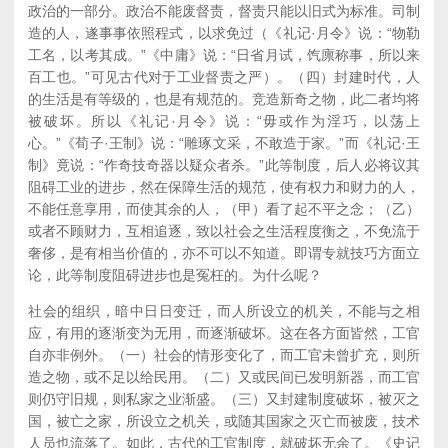
政治的一部分。政治不能废督责，督责只能以旧式为标准。司制
造的人，遂事事依照程式，以求免过（《礼记·月令》说：“物勒
工名，以考其成。”《中庸》说：“日省月试，饩廪称事，所以来
百工也。”可见古代对于工业督责之严）。（四）封建时代，人
的生活是有等级的，也是有规范的。竞造新奇之物，此二者均将
被破坏。所以《礼记·月令》说：“毋或作为淫巧，以荡上
心。”《荀子·王制》说：“雕琢文采，不敢造于家。”而《礼记·王
制》竟说：“作奇技奇器以疑众者杀。”此等制度，后人必将议其
阻碍工业的进步，然在保障生活的规范，使有权力和财力的人，
不能任意享用，而使其余的人，（甲）看了起不平之念；（乙）
或者不顾财力，互相追逐，致以社会之生活程度衡之，不免流于
奢侈，是有相当价值的，亦不可以不知道。即谓专就技巧方面立
论，此等制度阻碍进步也是冤枉的。为什么呢？
社会的组织，暗中日日变迁，而人所设立的机关，不能与之相
应，有用的逐渐变为无用，而逐渐破坏。这在各方面皆然，工官
自亦非例外。（一）社会的情形变化了，而工官未曾扩充，则所
造之物，或不足以给民用。（二）又或民间已发明新器，而工官
则仍守旧规，则私家之业渐盛。（三）又封建制度破坏，被灭之
国，被亡之家，所设立之机关，或随其国家之灭亡而被废，技术
人员也流落了。如此，古代的工官制度，就破坏无余了。《史记