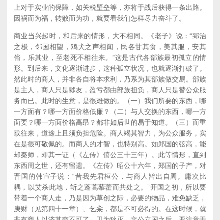
上对于实业的保障，如关税壁垒等，亦将于战后获得一条出路。
因祸而为福，转败而为功，就要看我们怎样尽力奋斗了。
商业当兴起时，和后来的情形，大不相同。《老子》说：“郅治
之极，邻国相望，鸡犬之声相闻，民各甘其食，美其服，安其
俗，乐其业，至老死不相往来。”这是古代各部族最初孤立的情
形。到后来，文化逐渐进步，这种孤立状况，也就逐渐打破了。
然此时的商人，并非各自将本求利，乃系为其部族做交易。部族
是主人，商人只是夥友，盈亏都由部族担负，商人只是替公众服
务而已。此时的生意，是很难做的。（一）我们所要的东西，哪
一方面有？哪一方面价格低廉？（二）与人交换的东西，哪一方
面要？哪一方面价格高昂？都非如后世的易于知道。（三）而重
载往来，道途上且须负担危险。商人竭其智力，为公众服务，实
在是很可敬佩的。而商人的才智，也特别高。如郑国的弦高，能
却秦师，即其一证（《左传》僖公三十三年）。此等情形，直到
东西周之世，还有留遗。《左传》昭公十六年，郑国的子产，对
晋国的韩宣子说：“昔我先君桓公，与商人皆出自周。庸次比
耦，以艾杀此地，斩之蓬蒿藜藿而共处之。”开国之初，所以要
带着一个商人走，乃是因为草创之际，必要的物品，难免缺乏，
庚财（见第四十一章）、乞籴，都是不可必得的。在这时候，就
非有商人以济其穷不可了。卫为狄灭，文公立国之后，要注意于