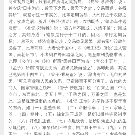
商业初兴之时，只有现在所谓定期贸易。《易经·系辞传》说：
神农氏“日中为市，致天下之民，聚天下之货，交易而退，各得
其所”，就指示这一事实的。此等定期贸易，大约行之于农隙之
时，收成之后。所以《书经·酒诰》说：农功既毕，“肇牵车牛远
服贾”。《礼记·郊特牲》说：“四方年不顺成，八蜡不通”；“顺成
之方，其蜡乃通”（蜡祭是行于十二月的。因此，举行定期贸
易）。然不久，经济愈形进步，交易益见频繁，就有常年设肆的
必要了。此等商肆，大者设于国中，即《考工记》所说“匠人营
国，面朝后市”。小者则在野田墟落之间，随意陈列货物求售，
此即《公羊》何《注》所谓“因井田而为市”（宣公十五年）。
《孟子》所谓“有贱丈夫焉，必求龙断而登之”，亦即此类，其说
已见第四十四章了。《管子·乘马篇》说：“聚者有市，无市则民
乏。”可见商业和人民的关系，已密接而不可分离了。古代的大
商人，国家管理之颇严，《管子·揆度篇》说：“百乘之国，中而
立市，东西南北，度五十里。”千乘之国，万乘之国，也是如
此。这是规定设市的地点的。《礼记·王制》列举许多不鬻于市
的东西。如（一）圭璧金璋，（二）命服命车，（三）宗庙之
器，（四）牺牲，（五）锦文珠玉成器，是所以维持等级制度
的。（六）奸色乱正色，（七）衣服饮食，是所以矫正人民的生
活规范的。（八）布帛精粗不中度，幅广狭不中量，（九）五谷
不时，（十）果实未熟，（十一）木不中伐，（十二）禽兽鱼鳖