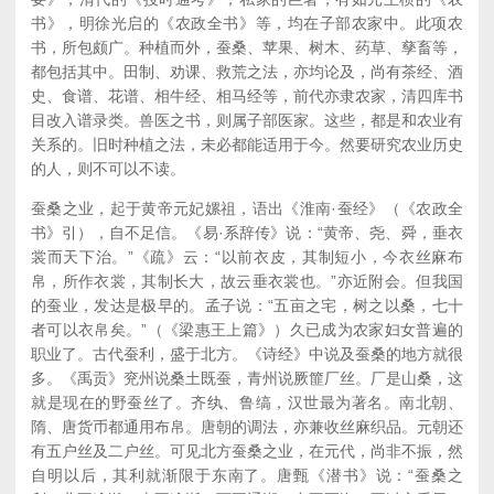
书》，明徐光启的《农政全书》等，均在子部农家中。此项农
书，所包颇广。种植而外，蚕桑、苹果、树木、药草、孳畜等，
都包括其中。田制、劝课、救荒之法，亦均论及，尚有茶经、酒
史、食谱、花谱、相牛经、相马经等，前代亦隶农家，清四库书
目改入谱录类。兽医之书，则属子部医家。这些，都是和农业有
关系的。旧时种植之法，未必都能适用于今。然要研究农业历史
的人，则不可以不读。
蚕桑之业，起于黄帝元妃嫘祖，语出《淮南·蚕经》（《农政全
书》引），自不足信。《易·系辞传》说：“黄帝、尧、舜，垂衣
裳而天下治。”《疏》云：“以前衣皮，其制短小，今衣丝麻布
帛，所作衣裳，其制长大，故云垂衣裳也。”亦近附会。但我国
的蚕业，发达是极早的。孟子说：“五亩之宅，树之以桑，七十
者可以衣帛矣。”（《梁惠王上篇》）久已成为农家妇女普遍的
职业了。古代蚕利，盛于北方。《诗经》中说及蚕桑的地方就很
多。《禹贡》兖州说桑土既蚕，青州说厥篚厂丝。厂是山桑，这
就是现在的野蚕丝了。齐纨、鲁缟，汉世最为著名。南北朝、
隋、唐货币都通用布帛。唐朝的调法，亦兼收丝麻织品。元朝还
有五户丝及二户丝。可见北方蚕桑之业，在元代，尚非不振，然
自明以后，其利就渐限于东南了。唐甄《潜书》说：“蚕桑之