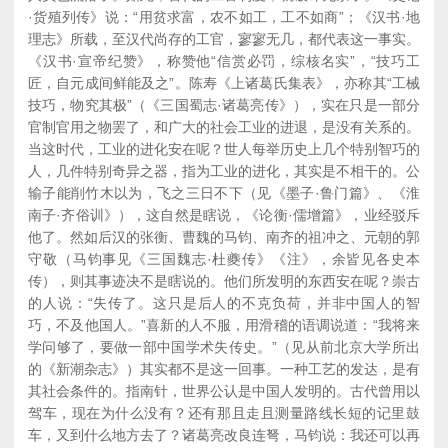
·货殖列传》说：“用贫求富，农不如工，工不如商”；《汉书·地
理志》所载，至汉代尚存的工官，寥寥无几，都代表这一事实。
《汉书·宣帝纪赞》，称赞他“信赏必罚，综核名实”，“技巧工
匠，自元成间鲜能及之”。陈寿《上诸葛氏集表》，亦称其“工械
技巧，物究其极”（《三国蜀志·诸葛亮传》），实在只是一部分
官制官用之物罢了，和广大的社会工业的进退，是没有关系的。
当这时代，工业的进化安在呢？世人每举历史上几个特别智巧的
人，几件特别奇异之器，指为工业的进化，其实是不相干的。公
输子能削竹木以为，飞之三日不下（见《墨子·鲁门篇》、《淮
南子·齐俗训》），这自然是瞎说，《论衡·儒增篇》，业经驳斥
他了。然如后汉的张衡、曹魏的马钧、南齐的祖冲之、元朝的郭
守敬（马钧事见《三国魏志·杜夔传》《注》，余皆见各史本
传），则其事迹决不是瞎说的。他们所发明的东西安在呢？崇古
的人说：“失传了。这只是后人的不克负荷，并非中国人的智
巧，不及他国人。”喜新的人不服，用滑稽的语调说道：“我将来
学问够了，要做一部中国学术失传史。”（见从前北京大学所出
的《新潮杂志》）其实都不是这一回事。一种工艺的发达，是有
其社会条件的。指南针，世界公认是中国人发明的。古代曾用以
驾车，现在为什么没有？还有那且走且测量路线长短的记里鼓
车，又到什么地方去了？诸葛亮改良连弩，马钧说：我还可以再