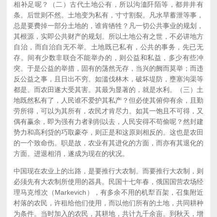
相补足呢？（二）古代土地公有，所以沟洫阡陌等，都井井有
条。后世则不然。土地变为私有，寸寸割裂。凡水旱蓄泄等事，
总是要费掉一部分土地的，谁肯牺牲？凡一切公共事业的规划，
其根源，实即公共财产的规划。所以土地公有之世，不必讲地方
自治，而自治自无不举。土地既已私有，公共的事务，先已无
存。间有少数非联合不能举办的，则公益和私益，多少有些冲
突。于是公益的举措，固有的荡然无存，当兴的阙而莫举；而违
反公益之事，且日出不穷。如滥伐林木，破坏堤防，壅塞沟渠等
都是。而农田遂大受其害。其最为显著的，就是水利。（三）土
地既然私有了，人民谁不爱护其私产？但必使其俯仰有余，且勤
劳所得，可以为其所有，农民才肯尽力。如其一饱且不可得，又
偶有赢余，即为强有力者剥削以去，人民安得不苟偷呢？然封建
势力和高利贷的巧取豪夺，则正是和这原则相反的。这也是农田
的一个致命伤。职是故，农业有其进化的方面，而亦有其退化的
方面。进退相消，遂成为现在的状况。
中国现在农业上的出路，是要推行大农制。而要推行大农制，则
必须先有大农制所使用的器具。民国十七年春，俄国国营农场经
理马克维次（Markevich），有多余不用的机犁百架，召集附近
村落的农民，许租给他们使用，而以他们所有的土地，共同耕种
为条件。当时加入的农民，其耕地，共计九千余亩。到秋天，增