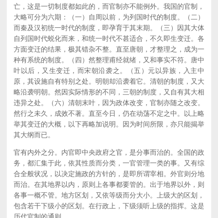
亡，这是一切制度都如此的，而官制亦不能例外。我国的官制，
大略可分为六期：（一）自周以前，为列国时代的制度。（二）
而秦及汉初统一时代的制度，即孕育于其末期。（三）因其大体
自列国时代蜕化而来，和统一时代不甚适合，不久即生变迁。各
方面变迁的结果，极其错杂不整。直至唐朝，才整理之，成为一
种有系统的制度。（四）然整理甫经就绪，又和事实不符。唐中
叶以后，又生变迁，而宋朝沿袭之。（五）元以异族，入主中
原，其设施自有特别之处。明朝却沿袭着它。清朝的制度，又大
略沿袭明朝。然因实际情形的不同，三朝的制度，又自有其大相
违异之处。（六）清朝末叶，因为政体改变，官制亦随之改变。
然行之未久，成效不著。直至今日，仍在动荡不定之中。以上略
举其变迁的大概，以下再略加说明。因为时间所限，亦只能揭举
其大纲而已。
官有内外之分。内官即中央政府之官，是分事而治的。全国的政
务，都汇集于此，依其性质而分类，一官管理一类的事。又有综
合全般状况，以决定施政的方针的，是即所谓宰相。外官则分地
而治。在其地界以内，原则上各事都要管的。出于地界以外，则
各事一概不管。地方区划，又依等级而分大小。上级大的区划，
包含若干下级小的区划。在行政上，下级须听上级的指挥。这是
历代官制的通则。