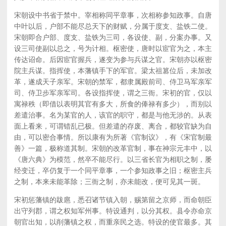
宋朝设中书省于禁中。宰相称同平章事，次相称参知政事。自唐
中叶以后，户部不能尽总天下的财赋，分属于度支、盐铁二使。
宋朝即合户部、度支、盐铁为三司，各设使、副，分案办事。又
设三司使副以总之，号为计相。枢密使，唐时以宦官为之，本主
传达诏命。后因宦官握兵，遂变为参与兵谋之官。宋朝亦以枢密
院主兵谋。指挥使，本藩镇手下的军官。梁太祖篡位后，未加改
革，遂成天子亲军。宋朝的禁军，都隶属殿前司、侍卫马军亲军
司、侍卫步军亲军司。各设指挥使，谓之三衙。宋初的官，仅以
寓禄秩（即借以表明其官有多大，所食的俸禄有多少），而别以
差遣治事。名为某官的人，该官的职守，都是与他无涉的。从表
面上看来，可谓错乱已极。但差遣的存废、离合，都较官缺为自
由，可以密合事情。所以康有为所著《官制议》，有《宋官制最
善》一篇，极称道其制。宋朝的改革官制，事在神宗元丰中，以
《唐六典》为模范，然卒不能尽行。以三省长官为相职之制，屡
经变迁，卒仍复于一个同平章事，一个参知政事之旧；枢密主兵
之制，本来未能革除；三衙之制，亦未能改，便可见其一斑。
宋初惩藩镇的跋扈，悉召诸节镇入朝，赐第留之京师，而命朝臣
出守列郡，谓之权知军州事。特设通判，以分其权。县令亦命京
朝官出知，以削藩镇之权，而重亲民之选。特设的使官最多。其