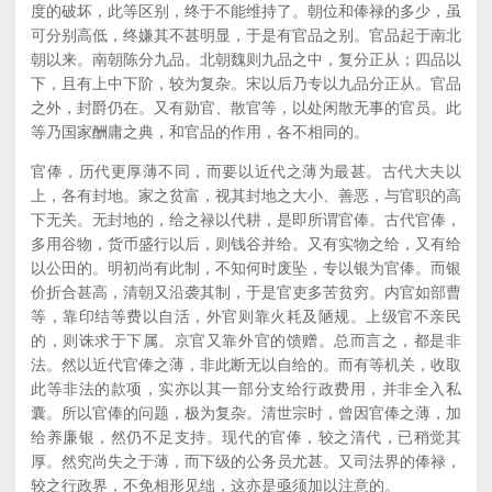
度的破坏，此等区别，终于不能维持了。朝位和俸禄的多少，虽
可分别高低，终嫌其不甚明显，于是有官品之别。官品起于南北
朝以来。南朝陈分九品。北朝魏则九品之中，复分正从；四品以
下，且有上中下阶，较为复杂。宋以后乃专以九品分正从。官品
之外，封爵仍在。又有勋官、散官等，以处闲散无事的官员。此
等乃国家酬庸之典，和官品的作用，各不相同的。
官俸，历代更厚薄不同，而要以近代之薄为最甚。古代大夫以
上，各有封地。家之贫富，视其封地之大小、善恶，与官职的高
下无关。无封地的，给之禄以代耕，是即所谓官俸。古代官俸，
多用谷物，货币盛行以后，则钱谷并给。又有实物之给，又有给
以公田的。明初尚有此制，不知何时废坠，专以银为官俸。而银
价折合甚高，清朝又沿袭其制，于是官吏多苦贫穷。内官如部曹
等，靠印结等费以自活，外官则靠火耗及陋规。上级官不亲民
的，则诛求于下属。京官又靠外官的馈赠。总而言之，都是非
法。然以近代官俸之薄，非此断无以自给的。而有等机关，收取
此等非法的款项，实亦以其一部分支给行政费用，并非全入私
囊。所以官俸的问题，极为复杂。清世宗时，曾因官俸之薄，加
给养廉银，然仍不足支持。现代的官俸，较之清代，已稍觉其
厚。然究尚失之于薄，而下级的公务员尤甚。又司法界的俸禄，
较之行政界，不免相形见绌，这亦是亟须加以注意的。