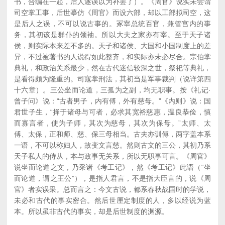
书，合编在一起，后人遂误以为补罢了）。《周官》说实未尝谓
司空掌工事，后世摹仿《周官》而设六部，却以工部拟司空，这
是后人之误，不可以说古事的。冢宰总统百官，兼管宫内的事
务，其初该是群仆的领袖。所以大夫之家亦有宰。至于天子诸
侯，则实际本来差不多的。天子和诸侯、大国和小国制度上的差
异，不过被著书的人说得如此整齐，和实际亦未必尽合。宗伯掌
典礼，和政治关系最少，然在古代迷信较深之世，祭祀等典礼，
是看得颇为隆重的。司寇掌刑法，其初当是军事裁判（说详第四
十六章）。三公坐而论道，三孤为之副，均无职事。按《礼记·
曾子问》说：“古者男子，内有傅，外有慈母。”《内则》说：国
君世子生，“择于诸母与可者，必求其宽裕慈惠，温良恭俭，慎
而寡言者，使为子师，其次为慈母，其次为保母。”太师、太
傅、太保，正和师、慈、保三母相当。古夫亦训傅，两字盖本系
一语，不可以称妇人，故变文言慈。然则古文的三公，其初乃系
天子私人的侍从，本与政事无关系，所以无职事可言。《周官》
说坐而论道之文，乃采诸《考工记》，然《考工记》此语（“坐
而论道，谓之王公”），是指人君言，不是指大臣言的，说《周
官》者实误采。总而言之：今文古说，都系春秋战国时的学说，
未必和古代的事实密合。然后世厘定制度的人，多以经说为蓝
本。所以虽非古代的事实，却是后世制度的渊源。