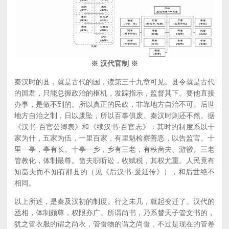
※ 汉代官制 ※
秦汉时的县，就是古代的国，读第三十九章可见。县令就是古代
的国君，只能总握政治的枢机，发踪指示，监督其下。要他直接
办事，是做不到的。所以真正的民政，非靠地方自治不可。后世
地方自治之制，日以废坠，所以百事俱废。秦汉时则还不然。据
《汉书·百官公卿表》和《续汉书·百官志》：其时的制度系以十
家为什，五家为伍，一里百家，有里魁检察善恶，以告监官。十
里一亭，亭有长。十亭一乡，乡有三老，有秩啬夫、游徼。三老
管教化，体制最尊。啬夫职听讼，收赋税，其权尤重。人民竟有
知啬夫而不知有郡县的（见《后汉书·爰延传》），和后世绝不
相同。
以上所述，是秦及汉初的制度。行之未几，就起变迁了。汉代的
丞相，体制颇尊，权限亦广。所谓尚书，乃系替天子管文书的，
犹之管衣服的谓之尚衣，管食物的谓之尚食，不过是现在的管卷