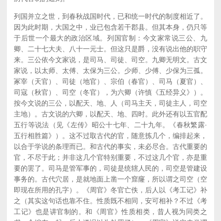
列国并立之世，到春秋战国时代，已和统一时代的制度相近了。
因为此时期，大国之中，业已包含若干郡县。但其本身，仍只等
于后世一个最大的政治区域。列国官制：今文家常说三公、九
卿、二十七大夫、八十一元士。但这只是爵，没有说出他的职守
来。三公依今文家说，是司马、司徒、司空。九卿无明文。古文
家说，以太师、太傅、太保为三公。少师、少傅、少保为三孤。
冢宰（天官）、司徒（地官）、宗伯（春官）、司马（夏官）、
司寇（秋官）、司空（冬官），为六卿（许慎《五经异义》）。
按今文说的三公，以配天、地、人（司马主天，司徒主人，司空
主地）。古文说的六卿，以配天、地、四时。此外还有以五官配
五行等说法（见《左传》昭公十七年、二十九年。《春秋繁露·
五行相胜篇》）。这不过取古代的官，随意拣几个，编排起来，
以合于学说的条理而已。和古代的事实，未必尽合。古代重要的
官，不尽于此；并非这几个官特别重要，不过这几个官，亦是重
要的罢了。司马是管军事的，司徒是统辖人民的，司空是管建设
事务的。古代穴居，是就地面上凿一个窟窿，所以谓之司空（空
即现在所用的孔字）。《周官》冬官亡佚，后人以《考工记》补
之（其实这句话也靠不住。性质既不相同，安可相补？不过《考
工记》也是讲官制的。和《周官》性质相类，昔人视为同类之