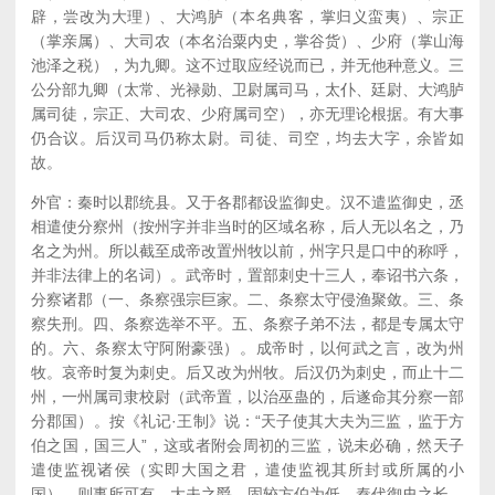
辟，尝改为大理）、大鸿胪（本名典客，掌归义蛮夷）、宗正
（掌亲属）、大司农（本名治粟内史，掌谷货）、少府（掌山海
池泽之税），为九卿。这不过取应经说而已，并无他种意义。三
公分部九卿（太常、光禄勋、卫尉属司马，太仆、廷尉、大鸿胪
属司徒，宗正、大司农、少府属司空），亦无理论根据。有大事
仍合议。后汉司马仍称太尉。司徒、司空，均去大字，余皆如
故。
外官：秦时以郡统县。又于各郡都设监御史。汉不遣监御史，丞
相遣使分察州（按州字并非当时的区域名称，后人无以名之，乃
名之为州。所以截至成帝改置州牧以前，州字只是口中的称呼，
并非法律上的名词）。武帝时，置部刺史十三人，奉诏书六条，
分察诸郡（一、条察强宗巨家。二、条察太守侵渔聚敛。三、条
察失刑。四、条察选举不平。五、条察子弟不法，都是专属太守
的。六、条察太守阿附豪强）。成帝时，以何武之言，改为州
牧。哀帝时复为刺史。后又改为州牧。后汉仍为刺史，而止十二
州，一州属司隶校尉（武帝置，以治巫蛊的，后遂命其分察一部
分郡国）。按《礼记·王制》说：“天子使其大夫为三监，监于方
伯之国，国三人”，这或者附会周初的三监，说未必确，然天子
遣使监视诸侯（实即大国之君，遣使监视其所封或所属的小
国），则事所可有。大夫之爵，固较方伯为低。秦代御史之长，