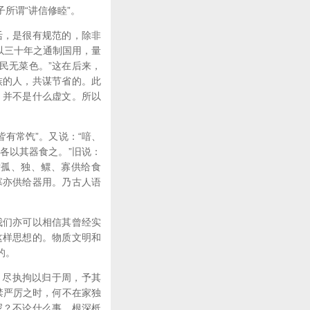
所谓“讲信修睦”。
活，是很有规范的，除非
以三十年之通制国用，量
民无菜色。”这在后来，
族的人，共谋节省的。此
，并不是什么虚文。所以
有常饩”。又说：“喑、
各以其器食之。”旧说：
对孤、独、鳏、寡供给食
寡亦供给器用。乃古人语
我们亦可以相信其曾经实
这样思想的。物质文明和
的。
，尽执拘以归于周，予其
禁严厉之时，何不在家独
呢？不论什么事，根深柢