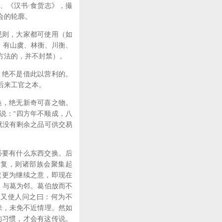
、《汉书·食货志》，撮
会的轮廓。
规则，大家都可使用（如
官》有山虞、林衡、川衡、
方法的，并不封禁）。
，绝不是借此以营利的。
后来工官之本。
换，绝无新奇可喜之物。
说：“四方年不顺成，八
就没有剩余之品可供交易
必要有什么东西交换。后
回复，则诸部族会聚集起
（更为继续之意，即现在
，与葛为邻。葛伯放而不
汤又使人问之曰：何为不
来，未免不近情理。然如
的习惯，才会有这传说。