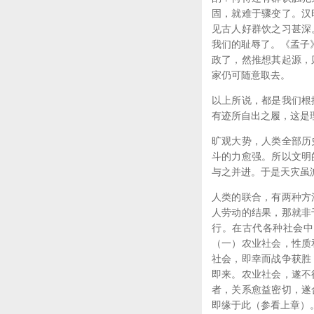
固，就难于骤变了。汉
见古人好群饮之习甚深
我们的耻辱了。《孟子
政了，然推想其起源，
家仍可随意取去。
以上所说，都是我们根
有迹所自出之履，这是
旷观大势，人类全部历
斗的力愈强。所以文明
与之并进。于是天灾虽
人类的联合，有两种方
人劳动的结果，那就非
行。在古代各种社会中
（一）农业社会，性质
社会，即幸而战争获胜
即来。农业社会，遂不
者，关系愈益密切，遂
即缘于此（参看上章）