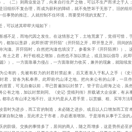
）。（二）则商业发达了，向来自行生产之物，可以不生产而求之于人
是旧组织不复合理，而成为获利的障碍，就不免堕坏于无形了。旧的组
一任事势的推迁。人就控制不住环境，而要受环境的支配了。
迁，可以述其荦荦大端如下：
渐感不足，而地代因之发生。在这情形之下，土地荒废了，觉得可惜，
的，都加以垦辟，此即所谓“开阡陌”（开阡陌之开，即开垦之开。田间的
称沟洫。开阡陌时，自然把沟洫也填没了。参看朱子《开阡陌辨》）。
，有土之君，利于租税之增加，自然也不加以禁止，或且加以倡导，此即
上篇》）。一方面靠暴力侵占，一方面靠财力收买，兼并的现象，就陆续发
为公有的，先被有权力的封君封禁起来，后又逐渐入于私人之手（《史
封君，皆各为私奉养。此即前代山泽之地。把向来公有的山泽，一旦
的措置，可见自秦以前，早已普遍加以封禁了。管子官山府海之论，虽
将公有之地，加以封禁则同。《史记·货殖列传》所载诸大企业家，有从
，都非占有山泽之地不行。这大约是从人君手里，以赏赐、租、买等方法
较昔时为进步，而工官的制造，未必随之进步。或且以人口增加而工官
家家自制之物，至此求之于市者，亦必逐渐增加。于是渐有从事于工业的
跃的阶级。交换的事情多了，居间的商人，随之而增多，这是势所必至