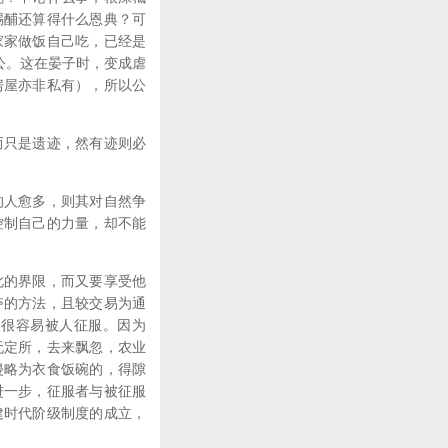
赐酺还算得什么恩典？可
家家做饭自己吃，已经是
公。这在晏子时，变成虐
房屋亦非私有），所以公
而只是遗迹，然有迹则必
的人愈多，则其对自然争
控制自己的力量，却不能
此的界限，而又要享受他
夺的方法，且较交易为通
却很容易被人征服。因为
无定所，去来飘忽，农业
侵略为衣食饭碗的，得隙
进一步，征服者与被征服
建时代阶级制度的成立，