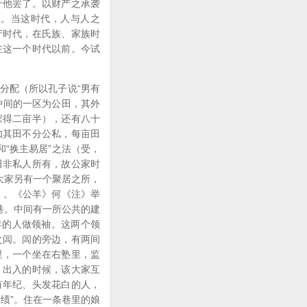
于他罢了。以财产之承袭
）。当这时代，人与人之
产时代，在氏族、家族时
在这一个时代以前。今试
分配（所以孔子说“男有
中间的一区为公田，其外
家得二亩半），还有八十
如其田不分公私，每亩田
“换主易居”之法（受，
田非私人所有，故公家时
大家另有一个聚居之所，
》。《公羊》何《注》举
巷。中间有一所公共的建
年的人做领袖。这两个领
之闾。闾的旁边，有两间
里，一个坐在右塾里，监
。出入的时候，该大家互
有年纪、头发花白的人，
绩”。住在一条巷里的娘