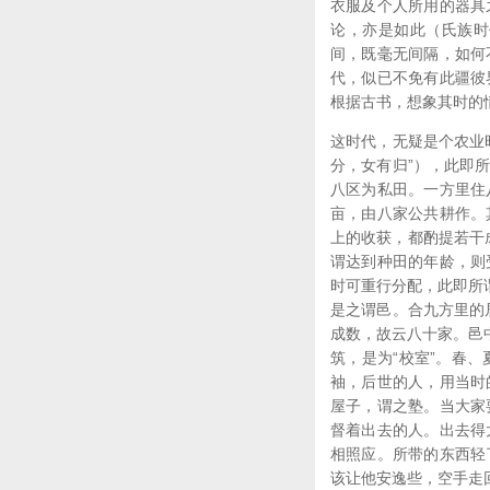
衣服及个人所用的器具
论，亦是如此（氏族时
间，既毫无间隔，如何
代，似已不免有此疆彼
根据古书，想象其时的
这时代，无疑是个农业
分，女有归”），此即
八区为私田。一方里住
亩，由八家公共耕作。
上的收获，都酌提若干
谓达到种田的年龄，则
时可重行分配，此即所
是之谓邑。合九方里的
成数，故云八十家。邑
筑，是为“校室”。春
袖，后世的人，用当时
屋子，谓之塾。当大家
督着出去的人。出去得
相照应。所带的东西轻
该让他安逸些，空手走