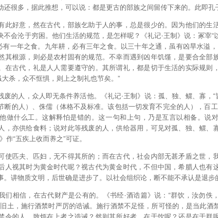
动还很多，据此推想，可以说：都是更古的部族之间留传下来的。此即孔子
有此好意，然在古代，部族乞助于人的事，总是很少的。因为他们的生
决不会沦于穷困。他们生活的规范，是怎样呢？《礼记·王制》说：冢宰“
，必有一年之食。九年耕，必有三年之食。以三十年之通，虽有凶旱水溢，
然其根源，则必是农村固有的规范。不幸而遇到凶年饥馑，是要合全部
。在古代，礼是人人需要遵守的。其所谓礼，都是切于生活的实际规则
虽大杀，众不恇惧，则上之制礼也节矣。”
残废的人，众人即无条件养活他。《礼记·王制》说：孤、独、鳏、寡，“皆
节断的人）、侏儒（体格不及标准。该包括一切发育不完全的人），百工
他做什么工。这解释怕是错的。这一句和上句，乃是互言以相备。说
人，亦供给食料；说对此等残废的人，供给器用，可见对孤、独、鳏、
》作“五疾上收而养之”可证。
可使匹夫、匹妇，无不得其所的；而在古代，社会内部无甚矛盾之世，
后人视其时为黄金时代呢？视古代为黄金时代，不但中国，希腊人也有
事。讲物质文明，后世确是进步了。以社会组织论，断不能不承认是退步
我们相信，在古代财产是公有的。《书经·酒诰篇》说：“群饮，汝勿佚
的旧土，施行酒禁时严厉的诰诫。施行酒禁不足怪，所可怪的，是当此酒
禁令的人，致烦在上者之诰诫？然则其所好者，在于饮呢？还是在于群