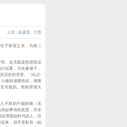
上页
:
目录页
:
下页
，讫于新室之末，为第二
平世。这无疑是想把世运
我们试看，凡先秦诸子，
其历史的背景。《礼记·
，小康则渐降而劣，再降
是无可疑的。然则所谓大
说人不群则不能胜物（见
当得起事情的意思，并非
都证明原始时代的人，没
看起来，似乎是私有（如