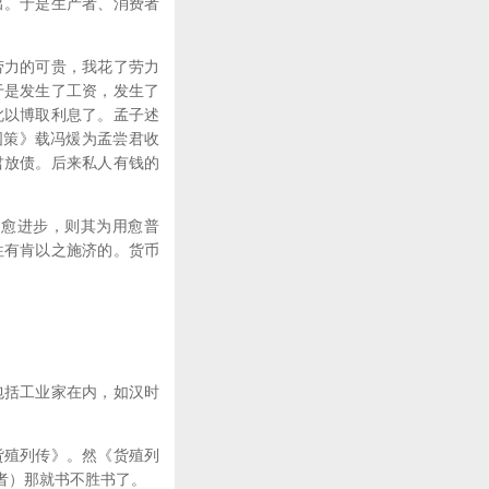
出。于是生产者、消费者
劳力的可贵，我花了劳力
于是发生了工资，发生了
此以博取利息了。孟子述
国策》载冯煖为孟尝君收
君放债。后来私人有钱的
币愈进步，则其为用愈普
往有肯以之施济的。货币
包括工业家在内，如汉时
货殖列传》。然《货殖列
者）那就书不胜书了。