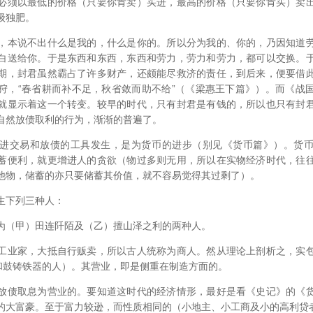
必须以最低的价格（只要你肯卖）买进，最高的价格（只要你肯买）卖
级独肥。
，本说不出什么是我的，什么是你的。所以分为我的、你的，乃因知道
白送给你。于是东西和东西，东西和劳力，劳力和劳力，都可以交换。
期，封君虽然霸占了许多财产，还颇能尽救济的责任，到后来，便要借
狩，“春省耕而补不足，秋省敛而助不给”（《梁惠王下篇》）。而《战
就显示着这一个转变。较早的时代，只有封君是有钱的，所以也只有封
自然放债取利的行为，渐渐的普遍了。
进交易和放债的工具发生，是为货币的进步（别见《货币篇》）。货
蓄便利，就更增进人的贪欲（物过多则无用，所以在实物经济时代，往
他物，储蓄的亦只要储蓄其价值，就不容易觉得其过剩了）。
生下列三种人：
为（甲）田连阡陌及（乙）擅山泽之利的两种人。
工业家，大抵自行贩卖，所以古人统称为商人。然从理论上剖析之，实
盐和鼓铸铁器的人）。其营业，即是侧重在制造方面的。
放债取息为营业的。要知道这时代的经济情形，最好是看《史记》的《
的大富豪。至于富力较逊，而性质相同的（小地主、小工商及小的高利贷