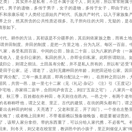
之类），其实并不是私有，不过不属于这个人，则无用，所以常常附属
代，男子的遗物，多传于男子，女子的遗物，多传于女子，即由于此
不和亲康乐呢？人类经过原始共产时代、氏族共产时代，以入于家族集
界之分，然其所含的公共性质还很多。孔子所向往的大同，无疑的，是
情形如下。
时代。耕作的方法，其初该是不分疆界的，其后则依家族之数，而将土地
所谓井田制度。井田的制度，是把一方里之地，分为九区。每区一百亩。
八家，各受私田百亩。中间的公田，除去二十亩，以为八家的庐舍（一
其收入，是全归公家的。私田的所入，亦即全归私家。此即所谓助法。
成归公，则谓之彻法。土田虽有分配，并不是私人所有的，所以有“还受”和
受田于公家。还，谓老了，达到无庸种田的年龄，则把田还给公家。因
谓“再分配”。三年一换主易居，即再分配法之一种）。在所种之田以外，
居民，共营一邑，故一里七十二家（见《礼记·杂记》《注》引《王度记
中宅地，亦家得二亩半，合田间庐舍言之，则曰“五亩之宅”），八家共一
、夏、秋三季，百姓都在外种田，冬天则住在邑内。一邑之中，有两个老
的名称称呼他，谓之父老、里正。古代的建筑，在街的两头都有门，谓
要出去种田的时候，天亮透了，父老和里正，开了闾门，一个坐在左塾
太晚了；或者晚上回来时，不带着薪樵以预备做晚饭，都是要被诘责的
了，该帮人家分拿些。带的东西重了，可以分给人家代携，不必客气。
回来。到冬天，则父老在校室里，教训邑中的小孩子，里正则催促人家“缉