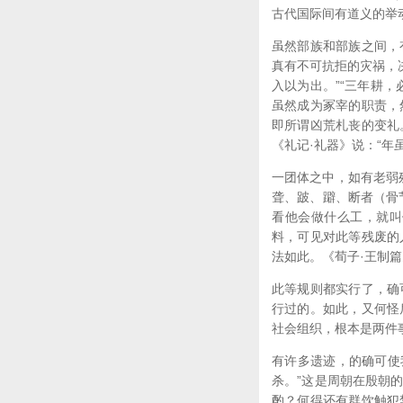
古代国际间有道义的举
虽然部族和部族之间，
真有不可抗拒的灾祸，
入以为出。”“三年耕
虽然成为冢宰的职责，
即所谓凶荒札丧的变礼
《礼记·礼器》说：“年
一团体之中，如有老弱
聋、跛、躃、断者（骨
看他会做什么工，就叫
料，可见对此等残废的
法如此。《荀子·王制篇
此等规则都实行了，确
行过的。如此，又何怪
社会组织，根本是两件
有许多遗迹，的确可使
杀。”这是周朝在殷朝
酌？何得还有群饮触犯