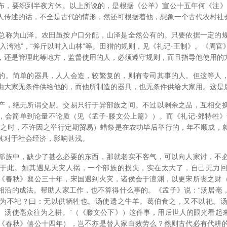
布，要织到半夜方休。以上所说的，是根据《公羊》宣公十五年何《注》
人传述的话，不全是古代的情形，然还可根据着他，想象一个古代农村社
总称为山泽。农田虽按户口分配，山泽是全然公有的。只要依据一定的
入洿池”，“斧斤以时入山林”等。田猎的规则，见《礼记·王制》。《周
，还是管理此等地方，监督使用的人，必须遵守规则，而且指导他使用的
的。简单的器具，人人会造，较繁复的，则有专司其事的人。但这等人
由大家无条件供给他的，而他所制造的器具，也无条件供给大家用。这是
产，绝无所谓交易。交易只行于异部族之间。不过以剩余之品，互相交
，会简单到论量不论质（见《孟子·滕文公上篇》）。而《礼记·郊特牲》
祭之时，不许因之举行定期贸易）蜡祭是在农功毕后举行的，年不顺成，
其对于社会经济，影响甚浅。
部族中，缺少了甚么必要的东西，那就老实不客气，可以向人家讨，不
于此。如其遇见天灾人祸，一个部族的损失，实在太大了，自己无力
《春秋》襄公三十年，宋国遇到火灾，诸侯会于澶渊，以更宋所丧之财
相沿的成法。帮助人家工作，也不算得什么事的。《孟子》说：“汤居亳
为不祀？曰：无以供牺牲也。汤使遗之牛羊。葛伯食之，又不以祀。
。汤使亳众往为之耕。”（《滕文公下》）这件事，用后世人的眼光看起
《春秋》僖公十四年），岂不亦是替人家白效劳么？然则古代必有代耕