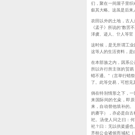
们，聚在一间屋子里织
叙其大略。这虽是后来
农田以外的土地，古人
《孟子》所说的“数罟不
泽虞、迹人、卝人等官
这时候，是无所谓工业
这等人的生活资料，是
在本部族之内，因系公
所以许行所主张的贸易
蜡不通。”（言举行蜡
了。此等交易，可想见
倘在特别情形之下，一
来国际间的乞籴，即原
来，自动替他填补的。
的赓字），亦必是自古
祀。汤使人问之曰：何
祀？曰：无以供粢盛也
齐桓公会诸侯而城杞（