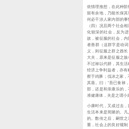
依情理推想，在此种阶
留有余地，乃能长保其
何必干涉人家内部的事
（四）况且两个社会相
化较深的社会，反为进
故，被征服的社会，内
者善群（这群字是动词
义，则征服之群之酋长
大夫，原来是征服之族
不过禄以代耕，其生活
经济上争利益者，亦有
察于鸡豚；伐冰之家，
其葵。曰：“吾已食禄
部，还是和亲康乐的，
准健康体，夫是之谓小
小康时代，又成过去，
生活本来是简陋的。凡
的。数传之后，嗣世之
重，社会上的良好规制