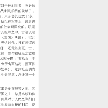
者对于被剥削者，亦必须
达到剥削的目的就够了，
情，未必容其任意干涉。
。所以在军事上，或者进
深的社会所同化的。职是
于其组织之中。古语说君
、《富国》两篇）。据此
。当这时代，只有所谓君
情形，还无甚变更。士，
之族，要与被征服之族在
孟献子曰：“畜马乘，不
；食于舍而茹葵，愠而拔
种禁令）。然则社会的内
及生命健康，总还算一个
其出身多在瘠苦之地，其
开国之主，总是比较勤俭
，则其对于人民之剥削日
发生履亩而税的制度，使