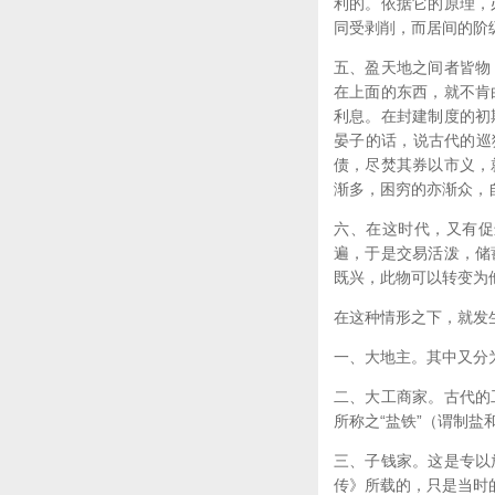
利的。依据它的原理，
同受剥削，而居间的阶
五、盈天地之间者皆物
在上面的东西，就不肯
利息。在封建制度的初
晏子的话，说古代的巡
债，尽焚其券以市义，
渐多，困穷的亦渐众，
六、在这时代，又有促
遍，于是交易活泼，储
既兴，此物可以转变为
在这种情形之下，就发
一、大地主。其中又分
二、大工商家。古代的
所称之“盐铁”（谓制
三、子钱家。这是专以
传》所载的，只是当时