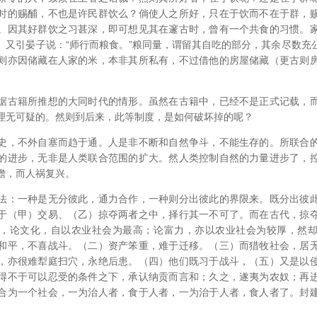
时的赐酺，不也是许民群饮么？倘使人之所好，只在于饮而不在于群，
。因其好群饮之习甚深，即可想见其在邃古时，曾有一个共食的习惯。
》又引晏子说：“师行而粮食。”粮同量，谓留其自吃的部分，其余尽数充
则亦因储藏在人家的米，本非其所私有，不过借他的房屋储藏（更古则
据古籍所推想的大同时代的情形。虽然在古籍中，已经不是正式记载，
理无可疑的。然则到后来，此等制度，是如何破坏掉的呢？
史，不外自塞而趋于通。人是非不断和自然争斗，不能生存的。所联合
的进步，无非是人类联合范围的扩大。然人类控制自然的力量进步了，
澹，而人祸复兴。
法：一种是无分彼此，通力合作，一种则分出彼此的界限来。既分出彼
于（甲）交易、（乙）掠夺两者之中，择行其一不可了。而在古代，掠
，论文化，自以农业社会为最高；论富力，亦以农业社会为较厚，然
和平，不喜战斗。（二）资产笨重，难于迁移。（三）而猎牧社会，居
，亦很难犁庭扫穴，永绝后患。（四）他们既习于战斗，（五）又是以
得不于可以忍受的条件之下，承认纳贡而言和；久之，遂夷为农奴；再
合为一个社会，一为治人者，食于人者，一为治于人者，食人者了。封
。