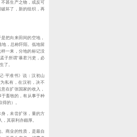
；不甚生产之物，或反可
织破坏了，新的组织，再
于是把向来田间的空地，
陆地，总称阡陌。低地留
这样一来，分地的标记没
孟子所谓“暴君污吏，必
生了。
记·平准书》说：汉初山
作为私有，在汉初，决不
然意在扩张国家的收入，
事于畜牧的，有从事于种
取得的）。
本身，未尝扩张，量的方
人，其获利亦颇厚。
的。商业的性质，是最自