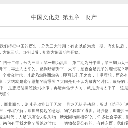
中国文化史_第五章 财产
我们得把中国的历史，分为三大时期：有史以前为第一期。有史以后
，为第三期。自今以后，则将为第四期的开始。
百四十二年，分为三世：第一期为乱世，第二期为升平世，第三期为太
升平，再进入太平的。然则所谓升平、太平，是否全是孔子的理想呢？
一个黄金时代，其后乃愈降而愈劣，即可知孔子之言，非尽理想，而必有
康，大约就是这个思想的背景罢？大同是孔子认为最古的时代，最好的
平，是想把乱世逆挽到小康，再进而达于大同，就是所谓太平了，这
代呢？
，而非联合，则其劳动将归于无效，且亦无从劳动起，所以《荀子》
声，作堪字解，即担当得起的意思。物字和事字通训。能胜物，即能担
当这时代，人是“只有合力以对物，断无因物而相争”的，许多社会学家，
，尚何有于我之物？所以这时代，一切物都是公有的。有种东西，我们