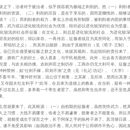
级之下，治者对于被治者，似乎很容易为极端之剥削的。然（一）剥削
剥削的资源。（二）剥削的宗旨，是在于享乐的，因而是懒惰的，能够
情？（三）而剥削者的权力，事实上亦或有所制限，被剥削者内部的事
遇，武力或以进化较浅的社会为优强，组织必以进化较深的社会为坚凝
化较浅的社会所征服；在文化上，则总是进化较浅的社会，为进化较
部良好的组织，得以保存。一再传后，征服者或且为其所同化，而加入
，即组织之义），而其所以能群，则由于其能明分（见《荀子·王制》
，业已完全接受被征服之群之文化，依据其规则，负起组织的责任来了
者，拥有广大的封土，收入甚多，与平民相悬绝。此外，社会各方面的
程度，与农夫相仿佛。农则井田之制仍存，工商亦仍无大利可牟。征服
种种禁例，如“仕则不稼，田则不渔”之类（见《礼记·坊记》。《大学》：
不畜牛羊。”董仲舒对策，说公仪子相鲁，之其家，见织帛，怒而出其妻
，又夺园夫红女利乎？”此等，在后来为道德上的教条，在当初，疑有一
不过在其上层，多养着一个寄生者罢了。虽然和寄生虫并存，还不至危
康。
乱世就要来了。此其根源：（一）由初期的征服者，虽然凭恃武力，然
人之习惯，大抵不易骤变，俭者之不易遽奢，犹奢者之不能复俭。所以
君，就都变成生于深宫之中，长于阿保之手的纨袴子弟了。其淫侈日甚
，遂不免受其影响（如因政治不善，而人民对于公田耕作不热心，因此