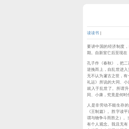
读读书
|
要讲中国的经济制度，
期。自新室亡后至现在
孔子作《春秋》，把二
逆挽而上，自乱世进入
无不认为邃古之世，有
礼运》所说的大同、小
就入于乱世了。所谓升
同、小康，究竟是何时
人是非劳动不能生存的
《王制篇》。胜字读平
谓与物争斗而胜之）。
有个人观念。我且无有