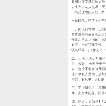
井田制度受其影响之类
多生产以与人交易。于
不能受理性的支配，而
当这时代，经济上的变
一、因人口增加，土地
留作道路和备蓄泄之用
作蓄水泄水之用的，总
有了，自然可随意侵占
慢其经界”（《滕文公
二、山泽之地，向来作
川、园池，自天子至于
会，也决不敢有这无理
非以供私人之用，然其
树的，有从事于开矿的
三、工业进化了，器用
面，亦发生问题。旧系
四、商人，更为是时活