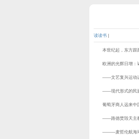
读读书
|
本世纪起，东方跟西
欧洲的光辉日增：
——文艺复兴运动进
——现代形式的民族
葡萄牙商人远来中国
——路德焚毁天主教
———麦哲伦航海环