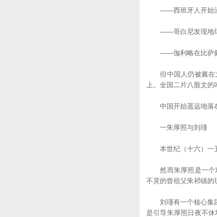
——西班牙人开始涌
——哥白尼发现地球
——伽利略在比萨斜塔
但中国人仍被酱在大
上。全国二片八股文的
中国开始遥远地落在
一朱厚照与刘瑾
本世纪（十六）一五○
然而朱厚照是一个对
不灵的曾祖父朱祁镇的
刘瑾有一个核心集团，
是引导朱厚照日夜不休