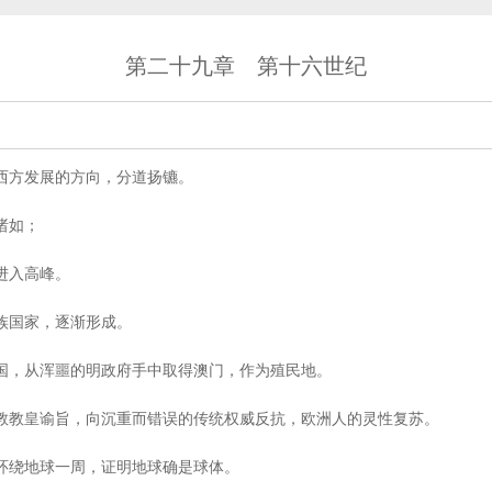
第二十九章 第十六世纪
方发展的方向，分道扬镳。
诸如；
入高峰。
国家，逐渐形成。
，从浑噩的明政府手中取得澳门，作为殖民地。
教皇谕旨，向沉重而错误的传统权威反抗，欧洲人的灵性复苏。
绕地球一周，证明地球确是球体。