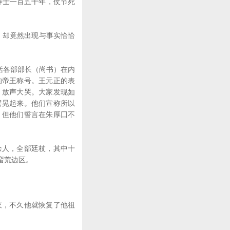
养士一百五十年，仗节死
，却竟然出现与事实恰恰
括各部部长（尚书）在内
的帝王称号。王元正的表
，放声大哭。大家发现如
摇晃起来。他们宣称所以
，但他们誓言在朱厚囗不
人，全部廷杖，其中十
蛮荒边区。
，不久他就恢复了他祖