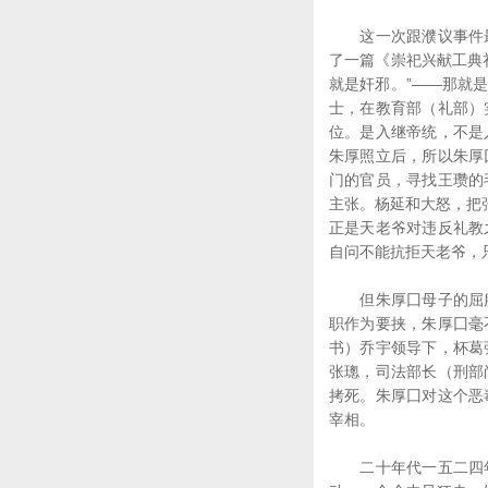
这一次跟濮议事件最
了一篇《崇祀兴献工典
就是奸邪。”——那就
士，在教育部（礼部）
位。是入继帝统，不是
朱厚照立后，所以朱厚
门的官员，寻找王瓒的
主张。杨延和大怒，把
正是天老爷对违反礼教
自问不能抗拒天老爷，
但朱厚囗母子的屈服
职作为要挟，朱厚囗毫
书）乔宇领导下，杯葛
张璁，司法部长（刑部
拷死。朱厚囗对这个恶
宰相。
二十年代一五二四年