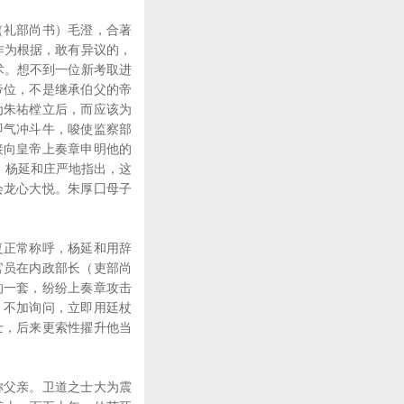
礼部尚书）毛澄，合著
作为根据，敢有异议的，
术。想不到一位新考取进
帝位，不是继承伯父的帝
为朱祐樘立后，而应该为
即气冲斗牛，唆使监察部
接向皇帝上奏章申明他的
，杨延和庄严地指出，这
会龙心大悦。朱厚囗母子
正常称呼，杨延和用辞
官员在内政部长（吏部尚
的一套，纷纷上奏章攻击
，不加询问，立即用廷杖
士，后来更索性擢升他当
父亲。卫道之士大为震