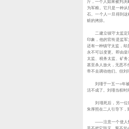
斤，一个人如果被判决
为军粮。它只是一种从
石。一个人一旦得到这
赃的拷掠。
二建立镇守太监定期
印象，他的官衔是监军
还有一种镇守太监，却
永不可以变更。即由皇
太监、税务太监、矿务
甚至杀人放火，无恶不
帝不去调动他们。但刘
刘瑾于一五一○年被杀
活不成了。刘瑾当权时
刘瑾死后，另一位宦
朱厚照在二人引导下，
——注意一个使人惊
乎不把它毁灭，誓不甘