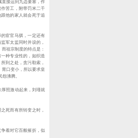
属直接运到九边要塞，作
营作苦工，附带罚米二千
他跟他的家人就会死于追
的宦官马骐，一定还有
与监军太监同时并设的，
，而祖宗制度的特点是：
有一种专业性的，如织造
，所到之处，贪污勒索，
，胃口变小，所以要求皇
民怨沸腾。
朱厚照激动起来，刘瑾就
之死而有所转变之时，
争着对它百般摧折，似