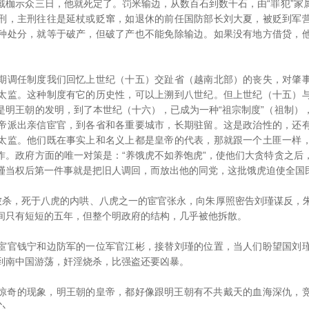
戴枷示众三日，他就死定了。罚米输边，从数百石到数千石，由“罪犯”家
刑，主刑往往是延杖或贬窜，如退休的前任国防部长刘大夏，被贬到军
种处分，就等于破产，但破了产也不能免除输边。如果没有地方借贷，
调任制度我们回忆上世纪（十五）交趾省（越南北部）的丧失，对肇事
太监。这种制度有它的历史性，可以上溯到八世纪。但上世纪（十五）
是明王朝的发明，到了本世纪（十六），已成为一种“祖宗制度”（祖制）
帝派出亲信宦官，到各省和各重要城市，长期驻留。这是政治性的，还
太监。他们既在事实上和名义上都是皇帝的代表，那就跟一个土匪一样
作。政府方面的唯一对策是：“养饿虎不如养饱虎”，使他们大贪特贪之后
瑾当权后第一件事就是把旧人调回，而放出他的同党，这批饿虎迫使全国
，死于八虎的内哄、八虎之一的宦官张永，向朱厚照密告刘瑾谋反，
间只有短短的五年，但整个明政府的结构，几乎被他拆散。
官钱宁和边防军的一位军官江彬，接替刘瑾的位置，当人们盼望国刘瑾
到南中国游荡，奸淫烧杀，比强盗还要凶暴。
奇的现象，明王朝的皇帝，都好像跟明王朝有不共戴天的血海深仇，竞
心。