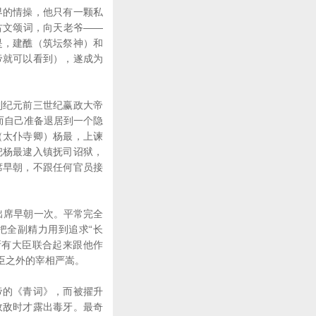
的情操，他只有一颗私
古文颂词，向天老爷——
是，建醮（筑坛祭神）和
帝就可以看到），遂成为
纪元前三世纪赢政大帝
而自己准备退居到一个隐
（太仆寺卿）杨最，上谏
把杨最逮入镇抚司诏狱，
席早朝，不跟任何官员接
出席早朝一次。平常完全
把全副精力用到追求“长
所有大臣联合起来跟他作
臣之外的宰相严嵩。
的《青词》，而被擢升
政敌时才露出毒牙。最奇