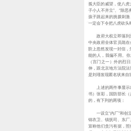
孤大臣的威望，使八虎
子小人不并立”、“除
孩子跳起来的挑拨刺激
一定会下令把八虎砍头
政府大权立即落到刘
中央政府全体官员跪在
阶上忽然发现一封信，
能的人，我偏不用。你
（宫门之一）外的烈日
伸，跟北京地方法院法
是刘瑾发现匿名状来自
上述的两件事显示出
书）张彩，国防部长（
的，有下列的两项：
一设立“内厂”和创立
锦衣卫、镇抚司、东厂
宣称他们贪污有据，照