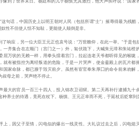
好像到了世界末日。杨廷和的儿子杨慎尤其激烈，他大声疾呼说：“国家
这句话，中国历史上以明王朝对人民（包括所谓“士”）摧辱得最为残酷
说明奴性不但使人恬不知耻，更能使人颠倒是非。
响应，另一位大臣王元正也哀号说：“万世瞻仰，在此一举。”于是包
，一齐集合在左顺门（宫门之一）外，匐伏跪下，大喊朱元璋和朱祐樘
委屈万状的无赖一样，用拳头擂着宫门，拉起连老天爷都听得见的喉咙
，就有被指控为离经叛道的危险，于是一片哭声，使金銮殿上的瓦片都
和国家命脉，都已濒于毁灭前夕。虽然有宦官奉朱厚囗的命令前来劝解
为叔母之前，哭声绝不停止。
最大的官员一百三十四人，投入锦衣卫诏狱。第二天再补行逮捕九十余
这种养士的待遇，竟死在杖下。杨慎、王元正幸而不死，于延杖后贬窜到
上，因父子至情，闪电似的爆出一线灵性。大礼议过去之后，闪电熄灭
。