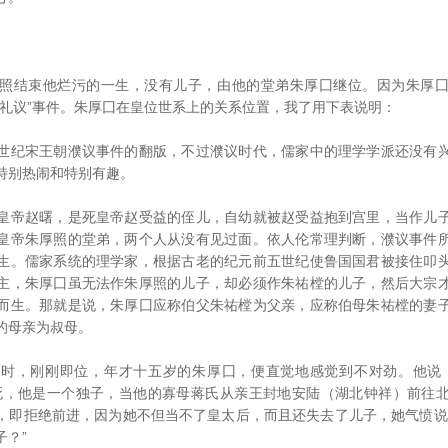
结束他烂污的一生，没有儿子，由他的堂弟朱厚囗继位。因为朱厚囗
大礼议”事件。朱厚囗在皇位世系上的关系位置，我了用下表说明：
纪宋王朝濮议事件的翻版，不过濮议时代，儒家中的理学学派还没有兴
特别热闹和特别有趣。
帝赵曙，是死皇帝赵受益的侄儿，自幼就被赵受益抱到宫里，当作儿子
皇帝朱厚照的堂弟，两个人从没有见过面。依人伦常理判断，濮议事件
生。儒家系统的理学家，根据古老的纪元前五世纪使鲁国国君被接住叩
主，朱厚囗虽无法作朱厚照的儿子，却必须作朱祐樘的儿子，然后大宗
而生。那就是说，朱厚囗应称伯父朱祐樘为父亲，应称伯母朱祐樘的妻
的母亲为叔母。
，刚刚即位，年才十五岁的朱厚囗，便直觉地感觉到不对劲。他说：
死，他是一个独子，当他的寡母蒋氏从亲王封地安陆（湖北钟祥）前往
，即拒绝前进，因为她不但当不了皇太后，而且还失去了儿子，她气愤说
子？”