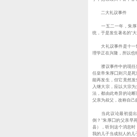
二大礼议事件
一五二一年，朱厚照
统，于是发生著名的“
大礼议事件是十一世
理学正在兴隆，所以也
濮议事件中的现任皇
任皇帝朱厚囗则只是死
能再发生，但它竟然发
入继大宗，应以大宗为
法，都由此奇异的论断
父亲为叔父，改称自己
当此议论最初提出时
倒？”朱厚囗的父亲早
县），听到这个消息时
我的儿子当成别人的儿