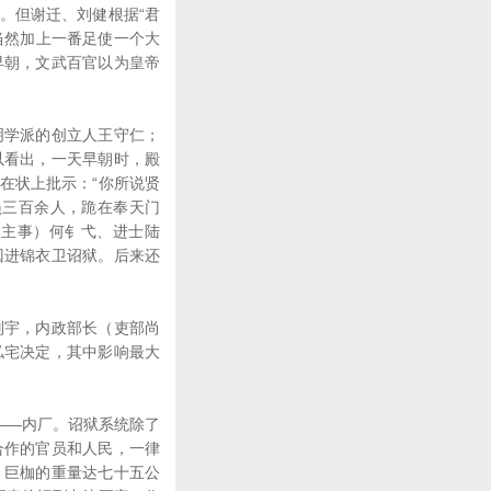
。但谢迁、刘健根据“君
当然加上一番足使一个大
早朝，文武百官以为皇帝
学派的创立人王守仁；
以看出，一天早朝时，殿
在状上批示：“你所说贤
员三百余人，跪在奉天门
部主事）何钅弋、进士陆
囚进锦衣卫诏狱。后来还
宇，内政部长（吏部尚
私宅决定，其中影响最大
——内厂。诏狱系统除了
合作的官员和人民，一律
。巨枷的重量达七十五公