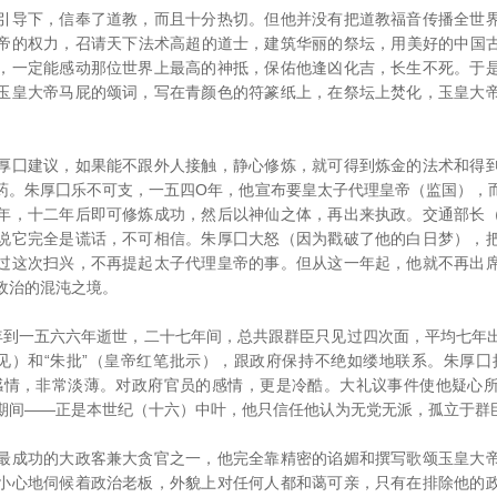
导下，信奉了道教，而且十分热切。但他并没有把道教福音传播全世界
帝的权力，召请天下法术高超的道士，建筑华丽的祭坛，用美好的中国
，一定能感动那位世界上最高的神抵，保佑他逢凶化吉，长生不死。于
玉皇大帝马屁的颂词，写在青颜色的符篆纸上，在祭坛上焚化，玉皇大
囗建议，如果能不跟外人接触，静心修炼，就可得到炼金的法术和得到
药。朱厚囗乐不可支，一五四O年，他宣布要皇太子代理皇帝（监国），
年，十二年后即可修炼成功，然后以神仙之体，再出来执政。交通部长
说它完全是谎话，不可相信。朱厚囗大怒（因为戳破了他的白日梦），
过这次扫兴，不再提起太子代理皇帝的事。但从这一年起，他就不再出
政治的混沌之境。
一五六六年逝世，二十七年间，总共跟群臣只见过四次面，平均七年
意见）和“朱批”（皇帝红笔批示），跟政府保持不绝如缕地联系。朱厚囗
感情，非常淡薄。对政府官员的感情，更是冷酷。大礼议事件使他疑心
期间——正是本世纪（十六）中叶，他只信任他认为无党无派，孤立于群
成功的大政客兼大贪官之一，他完全靠精密的谄媚和撰写歌颂玉皇大帝
小心地伺候着政治老板，外貌上对任何人都和蔼可亲，只有在排除他的