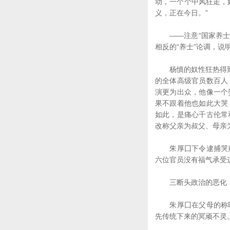
动，一个个中风狂走，
义，正在今日。”
——注意“国家养士”
相反的“养士”论调，
杨慎的奴性狂热得到了
的全体高级官员数百人
演更为出众，他像一个
果不跟着他也如此大哭
如此，是痛心千古伦常
改称父亲为叔父、母亲
朱厚囗下令逮捕哭声
六位官员没有福气承受
三断头政治的恶化
朱厚囗在父母的称呼
先传统下来的冥顽不灵