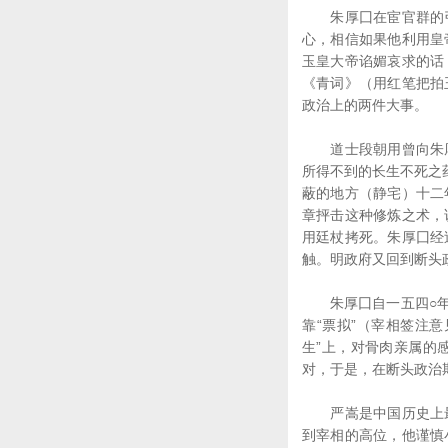
朱厚囗在宦官群的引
心，相信如果他利用皇
玉皇大帝谄媚哀求的话
《青词》（用红笔把拍
政治上的两件大事。
道士段朝用曾向朱厚
所得不到的长生不死之
蔽的地方（静宅）十二
章抨击这种修炼之术，
用廷杖拷死。朱厚囗经
触。明政府又回到断头
朱厚囗自一五四○年到
靠“票拟”（宰相签注
生”上，对骨肉亲属的
对，于是，在断头政治
严嵩是中国历史上最
到宰相的高位，他谨慎