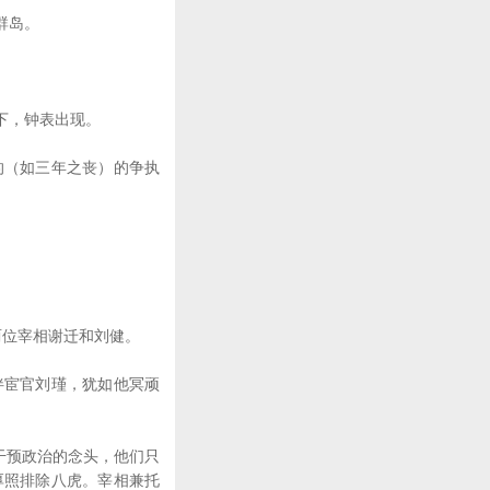
群岛。
下，钟表出现。
（如三年之丧）的争执
位宰相谢迁和刘健。
宦官刘瑾，犹如他冥顽
干预政治的念头，他们只
厚照排除八虎。宰相兼托