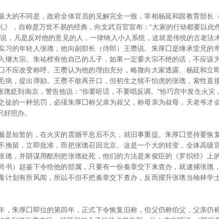
大的不同是，政府全体官员的见解完全一致，宰相杨延和跟教育部长（
礼》，自称是万世不易的经典，向文武百官宣布：“大家的行动都要以此
是说，凡是反对他的意见的人，一律纳入小人系统，这就是传统的古老法
实习的年轻人张璁，他向副部长（侍郎）王瓒说。朱厚囗是继承堂兄的
入继大宗。朱祐樘有他自己的儿子，如果一定要大宗不绝的话，不应该
囗不应改变称呼。王瓒认为他的理由充分，略微向大家透露。杨廷和立
毛病，提出弹劾。王瓒不敢再开口，但初生之犊不怕虎的张璁，索性直
张璁贬到南京，警告他说：“你要听话，不要唱反调。”恰巧宫中发生火灾
之徒的一种惩罚，必须朱厚囗称父亲为叔父，称母亲为叔母，天老爷才
只好照办。
是短暂的，在火灾的震撼平息后不久，就旧事重提。朱厚囗坚持要恢复
不挽留，立即批准，而把张璁召回北京。这是一个大的转变，全体高级
张璁，并阴谋用酷刑把张璁处死，他们的方法是来俊臣的《罗织经》上
尚书）赵鉴下令给他的部属，只要有一份奏章交下来查办，就逮捕张璁
毒计划有所风闻，所以不但不把奏章交下查办，反而擢升张璁当翰林学
，朱厚囗即位的第四年，正式下令恢复旧称，伯父仍称伯父，父亲仍称