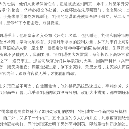
大为恐惧，他们只要求保留性命，愿意被放逐到南京，永不回到皇帝身旁
恶务尽”的格言，坚持必须全体处斩。八虎环跪在朱厚照面前，哀哀哭求，
，于是朱厚照果然发现谢迁、刘健的阴谋原是使皇帝陷于孤立。第二天
时，皇帝却下令把谢迁、刘健撤差。
瑾手上，他用皇帝名义公布《奸党》名单，包括谢迁、刘健和儒家阳明
金水桥南，恭听此项谕旨。刘瑾对朱厚照的控制力量，从下列事件上可
朱厚照捡起来看，原来是一份揭发刘瑾种种罪行的匿名控诉状。朱厚照就
所说不贤能的人，我偏要用。”但刘瑾仍大发雷霆，命部长以下高级官
之下，追究事主。那些高级官员们从早晨跪到天黑，国防部科长（兵
官（顺天府推官）周臣焦渴过度，倒下来死掉。天黑之后，未死的人再
宦官内部，跟政府官员无关，才把他们释放。
刘瑾已威不可当，自然而然地，他的摇尾系统迅速成立。宰相焦芳、刘
兵部尚书）曹元几乎跟刘瑾的家奴没有分别。政府大小措施，都在刘瑾
罚米输边制度刘瑾为了加强对政府的控制，特别成立一个新的特务机构
、西厂外，又多了一个内厂。五个血腥的杀人机构并立，凡跟宦官拒绝
例地延杖拷打。同时刘瑾还发明了另外两种刑罚。即戴重枷和罚米输边