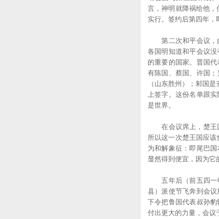
言，神明就降祸给他，
实行。签约后第四年，
第二次和平会议，由
各国明知道和平会议没
的重要的国家。晋国代
有陈国、蔡国、许国；
（山东胜州）；邾国是
上签字。这份名单跟实
是世界。
在会议席上，楚王国坚
所以这一次楚王国应该
为和解象征：即尾巴国
显然得到便宜，因为它
五年后（前五四一年
县）派使节飞奔到会议
下令把鲁国代表叔孙豹
付出更大的力量，会议