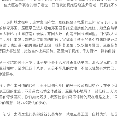
另一位大臣连尹襄老的妻子逝世，囗侣就把夏姬送给连尹襄老，而夏姬不
，必阝城之役中，连尹襄老阵亡。夏姬跟嫡子私通的丑闻渐渐传开，在
的娘家郑国。巫臣早已派人通知郑国国君姬坚迎接他的姐姐，姬坚自然
国去鞍邑（山东济南）会战，齐国大败，向楚王国寻求同盟。囗侣派人
年，巫臣出发，却在经过郑国的时候，宣称奉了楚王的命令前来跟夏姬
脑后，他知道不能再回到楚王国，就带着夏姬，双双投奔晋国。巫臣是
晋国大喜过望，把他当作上宾招待。巫臣为了夏姬，千方百计，辗转曲折
一次结婚时十六岁，儿子夏征舒十六岁时杀死妫平国。那么纪元前五九
臣结婚时，至少已四十八岁。真是不平凡的女性，不仅仅驻颜有术而已
命运摆布。
，也付出可怕的代价，王子囗侧和巫臣的另一位政敌囗婴齐，在巫臣娶
楚王国的家族，不分男女老幼全体处斩。巫臣痛心地写了一封信给二人说
没有背叛国家，你们如此屠杀，我要使你们马不停蹄的死在道路之上。”
臣的智慧、能力和复仇的决心。
初期，太湖之北的吴部落酋长吴寿梦，就建立吴王国，自封为第一任国