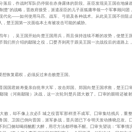
分落后，作战时军队仍停留在赤身露体的阶段。巫臣发现吴王国在地缘
吴制楚”的战略，晋政府接受，派遣巫臣的儿子巫狐庸率领一个军事顾问团
现代化——如何使用马匹、战车、弓箭及各种战术。从此吴王国不但阻
人，楚王国第一次面临本土有被攻击可能的威胁。
年），吴王国开始向楚王国用兵，而且保持连续不断的攻势，使楚王国
节我们所介绍的鄢陵之役，囗婴齐则死于跟吴王国一次战役后的道路上
想恢复霸权，必须反过来击败楚王国。
国国君姬寿曼亲自统率大军，攻击郑国。郑国向楚王国求救，楚王囗审
鄢陵（河南鄢陵）决战，这一次轮到楚兵团大败了。囗审的眼睛还被
败，却不像上次必阝城之役晋军那样溃不成军。囗审集结残兵，重整
鲁国、卫国已倒向晋国，派军参战，晋兵团已下令明天发动拂晓总攻。
不到囗侧却喝得酩酊大醉，用尽方法都呼唤不醒。囗审失望说：“军事情