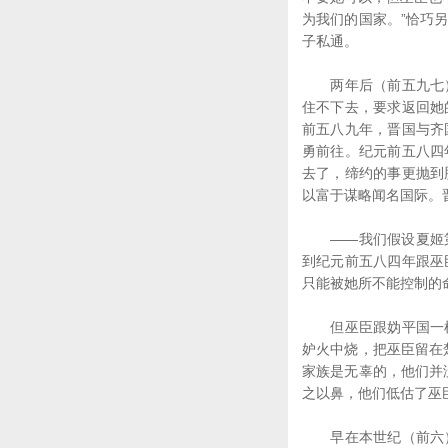
为我们的国家。”恰巧
子私通。
两年后（前五九七）
住不下去，要求返回她
前五八九年，晋国与齐
勇前往。纪元前五八四
去了，缔约的事更抛到
以富于谋略闻名国际。
——我们假设夏姬第
到纪元前五八四年跟巫
只能被她所不能控制的
但巫臣跟妫平国一样
妒火中烧，把巫臣留在
家族是无辜的，他们并
之以鼻，他们低估了巫
早在本世纪（前六）