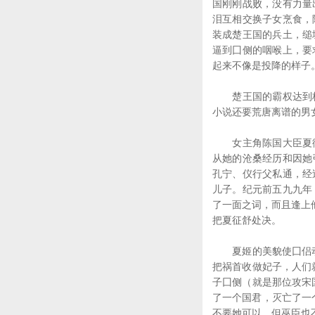
国刚刚战败，没有力量
泪互相交换子女烹食，
装成楚王国的兵土，缒
逼到囗侧的咽喉上，要
起来不像是投降的样子
楚王国的霸权达到极
小说还要荒唐离谱的男
女主角陈国大臣夏御
从她的沧桑经历和因她
孔宁、仪行父私通，经
儿子。纪元前五九九年
了一面之词，而且逢上
把夏征舒处决。
夏姬的美貌使囗侣动心
把祸首收做妃子，人们
子囗侧（就是那位攻宋
了一个国君，灭亡了一
不要她可以，但巫臣也