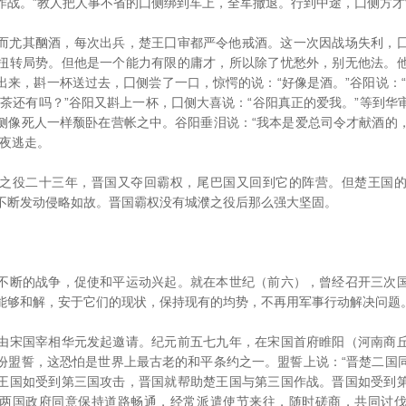
作战。”教人把人事不省的囗侧绑到车上，全军撤退。行到中途，囗侧方
尤其酗酒，每次出兵，楚王囗审都严令他戒酒。这一次因战场失利，囗
扭转局势。但他是一个能力有限的庸才，所以除了忧愁外，别无他法。
出来，斟一杯送过去，囗侧尝了一口，惊愕的说：“好像是酒。”谷阳说：“
冷茶还有吗？”谷阳又斟上一杯，囗侧大喜说：“谷阳真正的爱我。”等到华
侧像死人一样颓卧在营帐之中。谷阳垂泪说：“我本是爱总司令才献酒的
星夜逃走。
役二十三年，晋国又夺回霸权，尾巴国又回到它的阵营。但楚王国的
不断发动侵略如故。晋国霸权没有城濮之役后那么强大坚固。
断的战争，促使和平运动兴起。就在本世纪（前六），曾经召开三次国
能够和解，安于它们的现状，保持现有的均势，不再用军事行动解决问题
宋国宰相华元发起邀请。纪元前五七九年，在宋国首府睢阳（河南商丘
份盟誓，这恐怕是世界上最古老的和平条约之一。盟誓上说：“晋楚二国
王国如受到第三国攻击，晋国就帮助楚王国与第三国作战。晋国如受到
两国政府同意保持道路畅通，经常派遣使节来往，随时磋商，共同讨