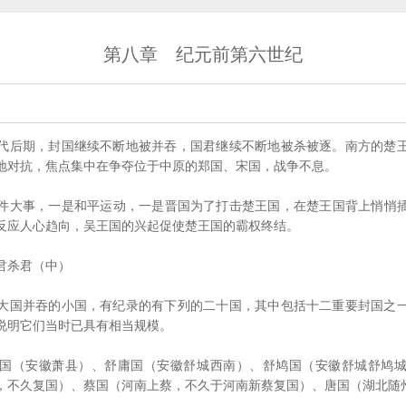
第八章 纪元前第六世纪
后期，封国继续不断地被并吞，国君继续不断地被杀被逐。南方的楚王
地对抗，焦点集中在争夺位于中原的郑国、宋国，战争不息。
大事，一是和平运动，一是晋国为了打击楚王国，在楚王国背上悄悄插
反应人心趋向，吴王国的兴起促使楚王国的霸权终结。
杀君（中）
国并吞的小国，有纪录的有下列的二十国，其中包括十二重要封国之一
说明它们当时已具有相当规模。
（安徽萧县）、舒庸国（安徽舒城西南）、舒鸠国（安徽舒城舒鸠城
，不久复国）、蔡国（河南上蔡，不久于河南新蔡复国）、唐国（湖北随