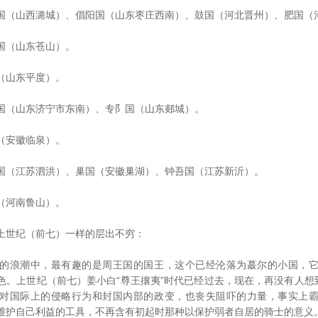
（山西潞城）、倡阳国（山东枣庄西南）、鼓国（河北晋州）、肥国（
（山东苍山）。
山东平度）。
（山东济宁市东南）、专阝国（山东郯城）。
安徽临泉）。
（江苏泗洪）、巢国（安徽巢湖）、钟吾国（江苏新沂）。
河南鲁山）。
世纪（前七）一样的层出不穷：
浪潮中，最有趣的是周王国的国王，这个已经沦落为蕞尔的小国，它
色。上世纪（前七）姜小白“尊王攘夷”时代已经过去，现在，再没有人想到
对国际上的侵略行为和封国内部的政变，也丧失阻吓的力量，事实上
维护自己利益的工具，不再含有初起时那种以保护弱者自居的骑士的意义