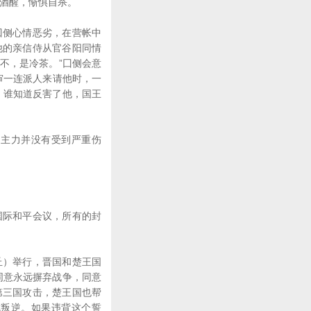
才酒醒，惭惧自杀。
侧心情恶劣，在营帐中
他的亲信侍从官谷阳同情
不，是冷茶。”囗侧会意
审一连派人来请他时，一
，谁知道反害了他，国王
主力并没有受到严重伤
际和平会议，所有的封
。
）举行，晋国和楚王国
同意永远摒弃战争，同意
第三国攻击，楚王国也帮
伐叛逆。如果违背这个誓