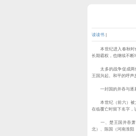
读读书
|
本世纪进入春秋时代
长期霸权，也继续不断
太多的战争促成两件
王国兴起。和平的呼声
一封国的并吞与逐君
本世纪（前六）被大
在临覆亡时留下名字，
一、楚王国并吞萧国
北）、陈国（河南淮阳