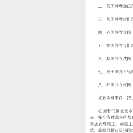
二、晋国并吞潞氏国
三、莒国并吞曾阝国
四、齐国并吞莱国（
五、鲁国并吞寺阝国
六、蔡国并吞沈国（
七、吴王国并吞徐国
八、郑国并吞许国（
逐君杀君事件，跟上
在国君们被逐被杀的
决，完全依仗霸主的脸
来还要尊霸主。而霸主
端。霸权只是超级强国