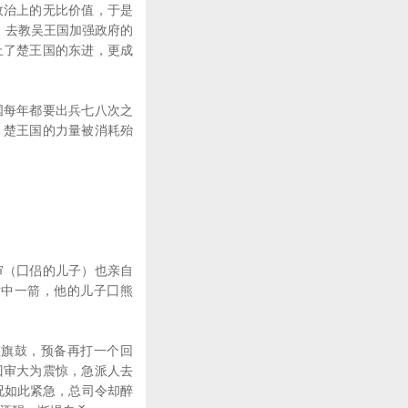
政治上的无比价值，于是
，去教吴王国加强政府的
止了楚王国的东进，更成
每年都要出兵七八次之
，楚王国的力量被消耗殆
（囗侣的儿子）也亲自
射中一箭，他的儿子囗熊
旗鼓，预备再打一个回
囗审大为震惊，急派人去
况如此紧急，总司令却醉