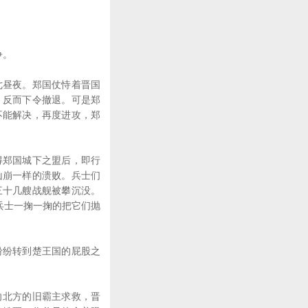
争。
昼夜。郑国仗恃着晋国
，反而下令撤退。可是郑
不能解决，再度进攻，郑
郑国城下之盟后，即行
山崩一样的溃败。兵士们
三十几艘战舰被攀沉没。
兵士一掬一掬的把它们抛
纷转到楚王国的屁股之
北方的旧霸主求救，晋