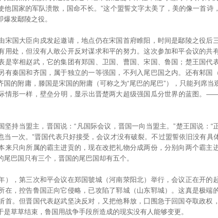
使他国家的军队溃散，国命不长。”这个盟誓文字太美了，美的像一首诗
即爆发鄢陵之役。
宋国大臣向戍发起邀请，地点仍在宋国首府睢阳，时间是鄢陵之役后三
有用处，但没有人敢公开反对谋求和平的努力。这次参加和平会议的共
表是宰相赵武，它的集团有郑国、卫国、曹国、宋国、鲁国；楚王国代
另有秦国和齐国，属于独立的一等强国，不列入尾巴国之内。还有邾国
齐国的附庸，滕国是宋国的附庸（可称之为“尾巴的尾巴”），只能列席当
际情形一样，壁垒分明，显示出晋楚两大超级强国瓜分世界的蓝图。—
持当盟主，晋国说：“凡国际会议，晋国一向当盟主。”楚王国说：“
也当一次。”晋国代表只好接受，会议才没有破裂。不过盟誓依旧没有具
本来只向所属的霸主进贡的，现在改把礼物分成两份，分别向两个霸主
的尾巴国只有三个，晋国的尾巴国却有五个。
），第三次和平会议在郑国虢城（河南荥阳北）举行，会议正在开的起
所在，控告鲁国正向它侵略，已攻陷了郓城（山东郓城）。这真是极端
斩首。但晋国代表赵武坚决反对，又把他释放，囗围急于回国夺取政权
于是草草结束，鲁国用战争手段所造成的现实没有人能够变更。