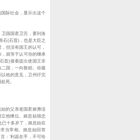
国际社会，显示出这个
。卫国国君卫完，要到洛
石(石昔)，也是大臣之
君，但没有国王的认可，
你，就等于认可你的继承
石昔)接着提出使国王非
陈二国，一向敦睦。你最
所以他的意见，卫州吁完
捕处死。
始的父亲老国君姬弗湟
拥立他继位。姬息姑很忠
允已十多岁了，姬息始在
要求当宰相。姬息始回答
言：‘利器在手，不可给