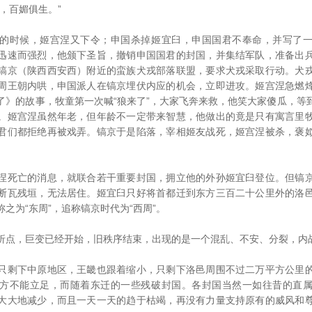
，百媚俱生。”
时候，姬宫涅又下令；申国杀掉姬宜臼，申国国君不奉命，并写了一
迅速而强烈，他颁下圣旨，撤销申国国君的封国，并集结军队，准备出
镐京（陕西西安西）附近的蛮族犬戎部落联盟，要求犬戎采取行动。犬
周王朝内哄，申国派人在镐京埋伏内应的机会，立即进攻。姬宫涅急燃
了》的故事，牧童第一次喊“狼来了”，大家飞奔来救，他笑大家傻瓜，等
。姬宫涅虽然年老，但年龄不一定带来智慧，他做出的竟是只有寓言里
君们都拒绝再被戏弄。镐京于是陷落，宰相姬友战死，姬宫涅被杀，褒
死亡的消息，就联合若干重要封国，拥立他的外孙姬宜臼登位。但镐京
断瓦残垣，无法居住。姬宜臼只好将首都迁到东方三百二十公里外的洛
之为“东周”，追称镐京时代为“西周”。
，巨变已经开始，旧秩序结束，出现的是一个混乱、不安、分裂，内
剩下中原地区，王畿也跟着缩小，只剩下洛邑周围不过二万平方公里的
方不能立足，而随着东迁的一些残破封国。各封国当然一如往昔的直
大大地减少，而且一天一天的趋于枯竭，再没有力量支持原有的威风和