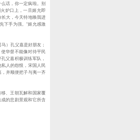
什么话，你一定疯啦。别
到火炉口上，一旦姬允即
你长大，今天特地唤我进
先下手为强。”姬允感激
司马）孔父嘉是好朋友；
，使华督不能像对待平民
好孔父嘉积极训练军队，
他私人的怨恨，宋国人民
嘉，并顺便把子与夷一齐
移、王朝瓦解和国家覆
造成的悲剧景观和它所含