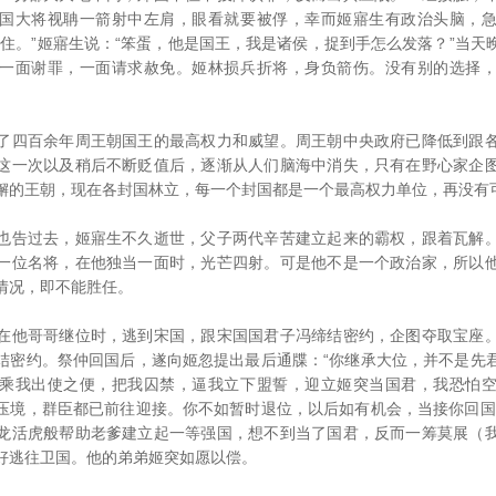
国大将视聃一箭射中左肩，眼看就要被俘，幸而姬寤生有政治头脑，
捉住。”姬寤生说：“笨蛋，他是国王，我是诸侯，捉到手怎么发落？”当天
一面谢罪，一面请求赦免。姬林损兵折将，身负箭伤。没有别的选择
四百余年周王朝国王的最高权力和威望。周王朝中央政府已降低到跟各
这一次以及稍后不断贬值后，逐渐从人们脑海中消失，只有在野心家企
懈的王朝，现在各封国林立，每一个封国都是一个最高权力单位，再没有
告过去，姬寤生不久逝世，父子两代辛苦建立起来的霸权，跟着瓦解。
一位名将，在他独当一面时，光芒四射。可是他不是一个政治家，所以
情况，即不能胜任。
他哥哥继位时，逃到宋国，跟宋国国君子冯缔结密约，企图夺取宝座。
结密约。祭仲回国后，遂向姬忽提出最后通牒：“你继承大位，并不是先
乘我出使之便，把我囚禁，逼我立下盟誓，迎立姬突当国君，我恐怕
压境，群臣都已前往迎接。你不如暂时退位，以后如有机会，当接你回国
龙活虎般帮助老爹建立起一等强国，想不到当了国君，反而一筹莫展（
好逃往卫国。他的弟弟姬突如愿以偿。