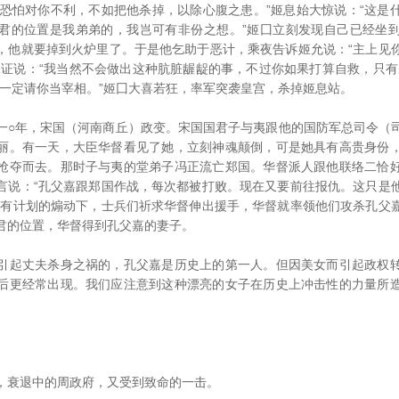
，恐怕对你不利，不如把他杀掉，以除心腹之患。”姬息始大惊说：“这是
君的位置是我弟弟的，我岂可有非份之想。”姬囗立刻发现自己已经坐
，他就要掉到火炉里了。于是他乞助于恶计，乘夜告诉姬允说：“主上见
保证说：“我当然不会做出这种肮脏龌龊的事，不过你如果打算自救，只有
，一定请你当宰相。”姬囗大喜若狂，率军突袭皇宫，杀掉姬息站。
年，宋国（河南商丘）政变。宋国国君子与夷跟他的国防军总司令（
丽。有一天，大臣华督看见了她，立刻神魂颠倒，可是她具有高贵身份
抢夺而去。那时子与夷的堂弟子冯正流亡郑国。华督派人跟他联络二恰
言说：“孔父嘉跟郑国作战，每次都被打败。现在又要前往报仇。这只是
在有计划的煽动下，士兵们祈求华督伸出援手，华督就率领他们攻杀孔父
君的位置，华督得到孔父嘉的妻子。
起丈夫杀身之祸的，孔父嘉是历史上的第一人。但因美女而引起政权转
后更经常出现。我们应注意到这种漂亮的女子在历史上冲击性的力量所
衰退中的周政府，又受到致命的一击。