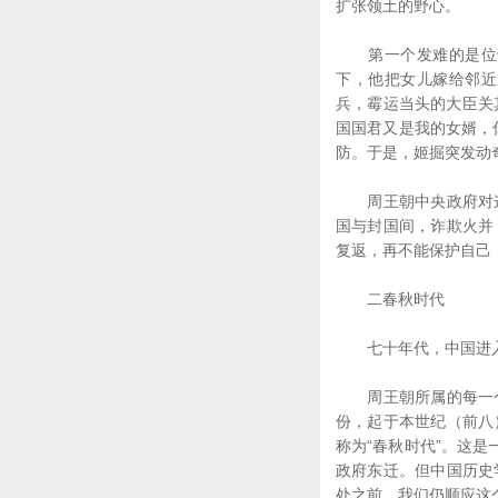
扩张领土的野心。
第一个发难的是位于
下，他把女儿嫁给邻近
兵，霉运当头的大臣关
国国君又是我的女婿，
防。于是，姬掘突发动
周王朝中央政府对这
国与封国间，诈欺火并
复返，再不能保护自己
二春秋时代
七十年代，中国进入
周王朝所属的每一个
份，起于本世纪（前八
称为“春秋时代”。这
政府东迁。但中国历史
处之前，我们仍顺应这