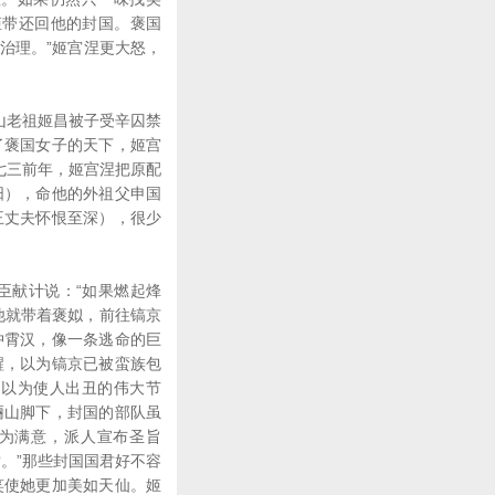
姬带还回他的封国。褒国
治理。”姬宫涅更大怒，
山老祖姬昌被子受辛囚禁
了褒国女子的天下，姬宫
七三前年，姬宫涅把原配
阳），命他的外祖父申国
王丈夫怀恨至深），很少
献计说：“如果燃起烽
他就带着褒姒，前往镐京
冲霄汉，像一条逃命的巨
醒，以为镐京已被蛮族包
自以为使人出丑的伟大节
骊山脚下，封国的部队虽
为满意，派人宣布圣旨
。”那些封国国君好不容
笑使她更加美如天仙。姬