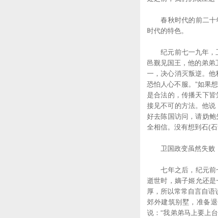
春秋时代的前二十年
时代的特色。
纪元前七一九年，卫国
邑觐见国王，他的弟弟
一，决心消灭叛逆。他
恐怕人心不服。”如果
是合法的，传播天下皆
接见不可的方法。他说
好去陈国访问，请妫鲍
全相信。没有想到石(
卫国政变虽然失败，
七年之后，纪元前七
逝世时，嫡子姬允还是
厚，所以常常自言自语
郊外建筑别墅，准备退
说：“我弟弟马上要上