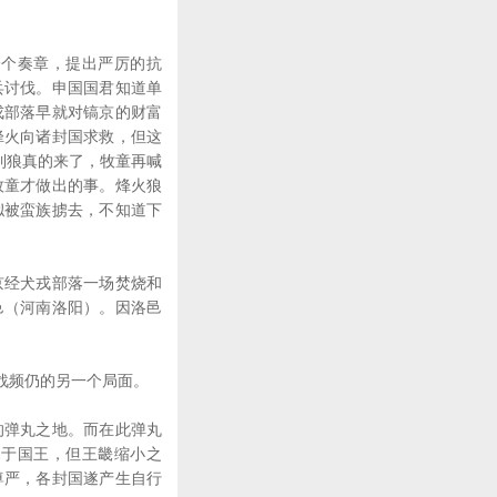
个奏章，提出严厉的抗
兵讨伐。申国国君知道单
戎部落早就对镐京的财富
烽火向诸封国求救，但这
到狼真的来了，牧童再喊
牧童才做出的事。烽火狼
姒被蛮族掳去，不知道下
经犬戎部落一场焚烧和
邑（河南洛阳）。因洛邑
战频仍的另一个局面。
弹丸之地。而在此弹丸
属于国王，但王畿缩小之
尊严，各封国遂产生自行