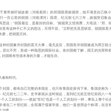
黄帝姬轩辕故都（河南新郑）的郑国国君姬掘突，他不满意自己狭小
只一百公里的胡国（河南漯河）国君。纪元前七六三年，姬掘突召集
其思说：“胡国最近，是最好的目标。”姬掘突义愤填膺，大吼说：“郑、
你竟有这种不仁不义的想法，天理不容。”立即把关其思斩首。胡国国君
奇袭，把胡国灭掉。
种封国兼并封国的震天大事，毫无反应，郑国吞并胡国遂成为周王朝土
，层出不穷，形成一种险恶的国际社会。各封国都了解，国王的光荣和
，封国唯有凭借本身的力量，才能生存。
春秋时代。
封国，都有自己完整的本国史，但只有鲁国史留传下来。鲁国史称为《
）纪元前七二二年。史学家就从这时候起，直到纪元前五世纪前四八一
是一个人工的划分——犹如“世纪”也是一个人工的划分一样，事实上整个社
学者在二十世纪前，全部属于儒家学派，他们一直使用这个称谓，在没
个习惯。