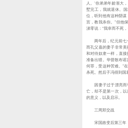
人。’你弟弟年龄渐大
墅完工，我就退休。国
位，听到他有这种阴谋
宫，教我杀你。”但他
涕零说：“我幸而不死
两年后，纪元前七一○
而孔父嘉的妻子非常美
和对待奴隶一样，直接
准备出猎。华督散布谣
何罪，受这种苦难。”
杀死。然后子冯得到国
因妻子过于漂亮而引
亡，却不是第一次，以
的意义，以及启示。
三周郑交战
宋国政变后第三年，