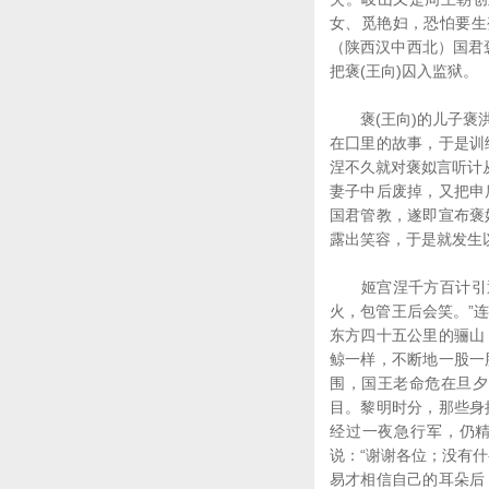
女、觅艳妇，恐怕要生
（陕西汉中西北）国君
把褒(王向)囚入监狱。
褒(王向)的儿子褒洪
在囗里的故事，于是训
涅不久就对褒姒言听计
妻子中后废掉，又把申
国君管教，遂即宣布褒
露出笑容，于是就发生
姬宫涅千方百计引逗
火，包管王后会笑。”
东方四十五公里的骊山
鲸一样，不断地一股一
围，国王老命危在旦夕
目。黎明时分，那些身
经过一夜急行军，仍
说：“谢谢各位；没有
易才相信自己的耳朵后