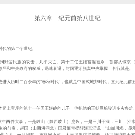
第六章 纪元前第八世纪
代的第二个世纪。
野蛮民族的攻击，几乎灭亡。第十二任王姬宫涅被杀，首都从镐京（
尊严和中央政府的权威，迅速衰退，封国逐渐脱离中央掌握，各行其是。
入历时二百余年的“春秋时代”，也就是中国式城邦时代，直到纪元前
上宝座的第十一任国王姬静的儿子，他把他的王朝巨船驶进多灾多难
生两件大事，一是岐山（陕西岐山）崩裂，一是三川干涸，三川：泾水
生的前奏，赵国（山西洪洞北）国君姬带提醒姬宫涅说：“山崩川竭，显
业之地，一旦塌陷，更非同小可。大王如果求贤辅政，还可能消除天