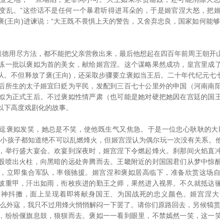
变乱。”这些话不是任何一个暴君听得进耳朵的，于是姬官涅大怒，把
褒(王向)进谏说：“大王既不畏惧上天的警告，又舍弃忠良，国家如何能够
德用尽方法，都不能把父亲营救出来，最后他想起在四百年前周王朝开
练一批以褒姒为首的美女，献给姬宫涅。这个谋略果然成功，皇宫里成
从。不但释放了褒(王向)，还采取步骤要立褒姒当王后。二十年代纪元七
后所生的太子姬宜臼贬为平民，发配到三百七十公里外的申国（河南南
姒为正式王后。不过褒姒性情严肃（也可能是她对硬把她因在宫廷的国
以下高度戏剧化的故事。
褒姒发笑，她总是不笑，使他既生气又焦急。于是一位忠心耿耿的大臣
连小孩子都知道绝不可以乱燃烽火，但姬宫涅认为偶尔玩一次没有关系。
，举行盛大宴会。欢宴到深夜时，姬宫涅下令燃起烽火。刹那间火焰直
股喷出火柱，向黑暗的远处奔腾而去。王畿附近的封国国君们从梦中惊
，立即集合军队，率领驰援。姬宫涅和褒姒居高临下，准备欣赏这场
披重甲，汗出如雨，衔枚疾进的勤王之师，果然进入视界。不久就抵达
精神抖擞，面上呈现着即将献身国王、为国战死的忠义颜色。姬宫涅大
什么外寇，我只不过用烽火悄悄解闷一下罢了。请你们原路回去，另候犒赏
，纷纷偃旗息鼓，狼狈而去。褒姒一一看到眼里，不禁嫣然一笑，这一