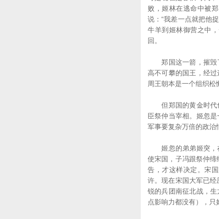
败，姬林在逃命中被郑
说：“我差一点就把他
牛羊到姬林御营之中，
回。
郑国这一箭，摧毁了
高不可攀的国王，经过
周王朝本是一个组织松
但郑国的黄金时代也
臣祭仲当宰相。姬忽是
军事要复杂万倍的政治
姬忽的弟弟姬突，在
使宋国，子冯跟祭仲缔
告，才这样决定。宋国
许。现在宋国大军已经
锐的兵团南征北战，生
点影响力都没有），只