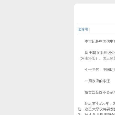
读读书
|
本世纪是中国信史时
周王朝在本世纪受到
（河南洛阳）。国王的
七十年代，中国历史进
一周政府的东迁
姬宫涅是好不容易才爬
纪元前七八○年，发
信，这是大旱灾将要发
失。岐山又是周王朝创