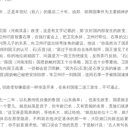
，正是本世纪（前八）的最后二十年。由郑、胡两国事件为主要精神的
（河南淇县）政变，这是有文字记载的，第“次封国内部发生的政变
卫州吁跟智囊石厚，在饯行宴会上，把卫完杀掉，卫州吁即位。石厚的父亲
利用儿子的关系，向卫州吁提出转弯抹角的建议。他说：“你虽然当了国
想得到国王的认可，石(石昔)说：“莫过于你亲自去洛邑朝拜，国王接见了
知，你的地位就稳固了。问题是万一国王拒绝接见，反而弄巧反拙。”石(
：“陈国（河南淮阳）国君妫鲍对国王十分恭顺，国王也十分尊重他。卫
先向国王疏通，一切都会迎刃而解。”因为石(石昔)是石厚父亲的缘故，
石昔)跟妫鲍已秘密安排陷饼，等卫州吁一到陈国，连同石厚一齐被陈国逮
但政变却像瘟疫一样传染开来，在各封国接二连三发生，不可遏止。
一二年，以礼教传统自傲的鲁国（山东曲阜），也发生政变。国君姬息
一个婴儿。姬息姑虽是庶子，但年龄已长，又有贤能的名誉，贵族们就
说：“这宝座是我弟弟的，等他长大，就让给他。”姬息姑在位十二年，姬
休后在那里隐居。不料就在他决定退休的那一年，大臣姬囗向姬息姑
台了，你不妨直接求他。”姬囗误会了他的意思，于是献计说：“古人有句名