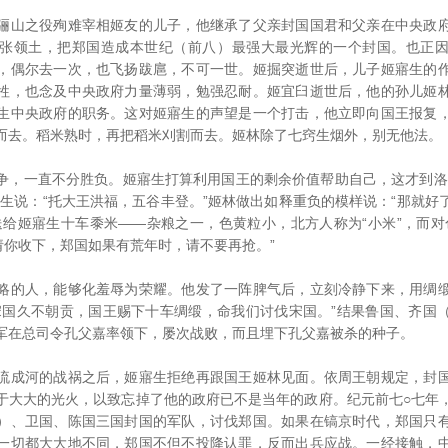
山之役殉难宰相姬友的儿子，他继承了父亲封国国君和父亲在中央政府
张领土，把郑国造成本世纪（前八）最强大最光辉的一个封国。也正
，偶尔去一次，也飞扬跋扈，不可一世。姬掘突逝世后，儿子姬寤生的
牲，也念及中央政府力量薄弱，勉强忍耐。姬宜臼逝世后，他的孙儿姬
生中央政府的职务。这对姬寤生的声望是一个打击，他立即向国王报复
而去。稻米熟时，再把稻米刈割而去。姬林除了七窍生烟外，别无他法。
一直不分胜负。姬寤生打算利用国王的剩余价值帮助自己，这才到洛
寤生说：“托大王洪福，五谷丰登。”姬林做出如释重负的模样说：“那就好
送给姬寤生十车黍米——杂粮之一，色黄粒小，北方人称为“小米”，而对
请你收下，郑国如果有荒年时，请不要再抢。”
的人，能够化羞辱为荣耀。他发了一阵脾气后，立刻冷静下来，用绸缎
宋国久不朝贡，国王赐下十车绸缎，命我们讨伐宋国。”结果鲁国、齐国
军在总司令孔父嘉率领下，屡次战败，而且埋下孔父嘉被杀的种子。
成河的战祸之后，姬寤生拒绝再跟国王姬林见面。依周王朝规定，封国
于大大的光火，以致忘掉了他的政府已不是当年的政府。纪元前七○七年
）、卫国、陈国三国封国的军队，讨伐郑国。如果在镐京时代，郑国只
一切都大大地不同，郑国不但不投降认罪，反而出兵应战。一经接触，