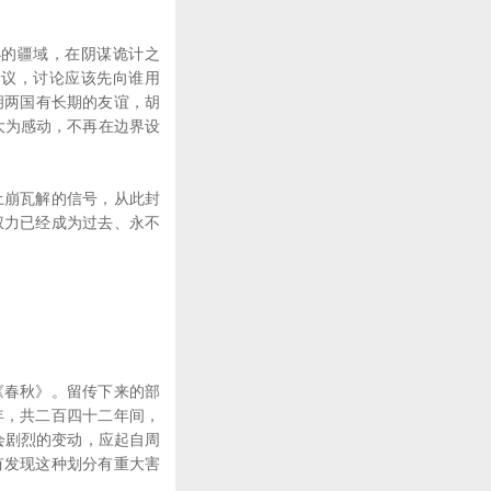
的疆域，在阴谋诡计之
会议，讨论应该先向谁用
胡两国有长期的友谊，胡
大为感动，不再在边界设
崩瓦解的信号，从此封
权力已经成为过去、永不
春秋》。留传下来的部
年，共二百四十二年间，
会剧烈的变动，应起自周
有发现这种划分有重大害