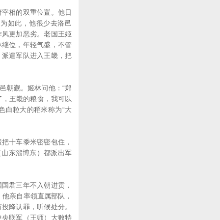
宰相的双重位置。他日
因为如此，他很少去洛邑
作风更加恶劣。老国王姬
林继位，年轻气盛，不管
，派遣军队进入王畿，把
邑朝觐。姬林问他：“郑
了，王畿的粮食，我可以
色白粒大的稻米称为“大
把十车黍米密密包住，
（山东淄博东）都派出军
国君三年不入朝进贡，
，他亲自率领直属部队，
有投降认罪，听候处分。
中央联军（王师）大败特