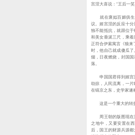
宫涅大喜说：“王后一笑
就在褒姒百媚俱生的
议。姬宫涅的反应十分
独不能抵抗，就跟位于
和美女垂涎三尺，乘着
正符合伊索寓言《狼来
时，他自己就成傻瓜了
烟，日夜燃烧，封国国
落。
申国国君得到姬宫涅
劫掠，人民流离，一片
在镐京之东，史学家遂称
这是一个重大的转折点
周王朝的版图现在只
之地中，又要安置在西
后，国王的财源兵源都