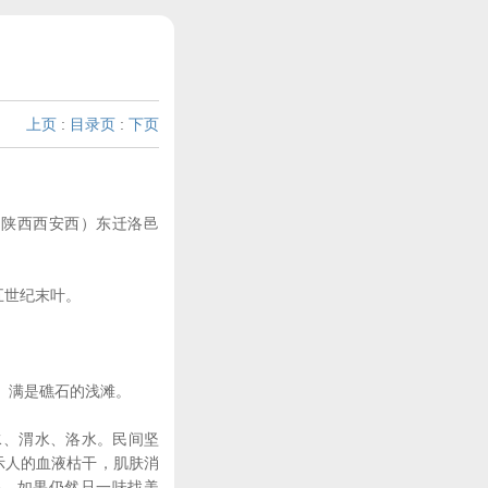
上页
:
目录页
:
下页
陕西西安西）东迁洛邑
五世纪末叶。
、满是礁石的浅滩。
、渭水、洛水。民间坚
示人的血液枯干，肌肤消
怒。如果仍然只一味找美