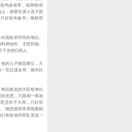
急急鸣金收军。祝聃抱怨
晚上，姬寤生派人送大群
，只好发布赦书；狼狈而
封国政府同等的地位。
图利用他时，才想到他。
可干涉他们的人。
他的儿子姬忽继位，大
他一旦总揽全局，面对比
稍后姬忽的大臣祭伸出
君的意思，只因我一再劝
空死无补于大局，只好应
。”姬忽曾统率郑国最精
我们奇怪他对军队竟连一