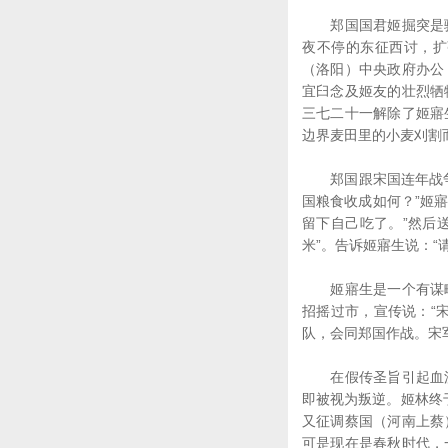
郑国国君姬掘突是骊
夜不停的东征西讨，扩
（洛阳）中央政府办公
宜臼念及姬友的壮烈牺
三七二十一解除了姬寤
边界麦田里的小麦刈割
郑国跟宋国连年战争，
国粮食收成如何？”姬
留下自己吃了。”然后
米”。告诉姬寤生说：“
姬寤生是一个有谋略
招摇过市，宣传说：“
队，会同郑国作战。宋
在假传圣旨引起血流
即被视为叛逆。姬林终
又征调蔡国（河南上蔡
可是现在是春秋时代，