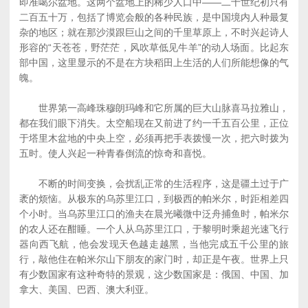
即准噶尔盆地。这两个盆地上的稀少人口中——二十世纪初只有
二百五十万，包括了博览会般的各种民族，是中国境内人种最复
杂的地区；就在那沙漠跟巨山之间的千里草原上，不时兴起诗人
形容的“天苍苍，野茫茫，风吹草低见牛羊”的动人场面。比起东
部中国，这里显示的不是在方块稻田上生活的人们所能想像的气
魄。
世界第一高峰珠穆朗玛峰和它所属的巨大山脉喜马拉雅山，
都在我们眼下消失。太空船现在又前进了约一千五百公里，正位
于塔里木盆地的中央上空，必须再把手表拨慢一次，把六时拨为
五时。使人兴起一种青春倒流的惊奇和喜悦。
不断的时间变换，会扰乱正常的生活程序，这是疆土过于广
袤的烦恼。从极东的乌苏里江口，到极西的帕米尔，时距相差四
个小时。当乌苏里江口的渔夫在晨光曦微中泛舟捕鱼时，帕米尔
的农人还在酣睡。一个人从乌苏里江口，于黎明时乘超光速飞行
器向西飞航，他会发现天色越走越黑，当他完成五千公里的旅
行，敲他住在帕米尔山下朋友的家门时，却正是午夜。世界上只
有少数国家有这种奇特的景观，这少数国家是：俄国、中国、加
拿大、美国、巴西、澳大利亚。