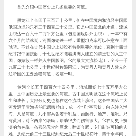
首先介绍中国历史上几条重要的河流。
黑龙江全长四千三百五十公里，但在中国境内和流经中国跟
俄国边境的只有三千四百二十公里。它是中国最北的水道，流域
面积达一百六十二万平方公里（包括国境以外面积），一年中有
六个月的结冰期，河面像钢铁一样，重型坦克车可以任意在上面
驰骋。不过在古代中国史上却没有特别重要的地位，直到十四世
纪才跟中国接触，十七世纪才随着满洲人建立的清王朝的入主中
国，像嫁妆一样并入中国版图。它的最大支流松花江，全长一千
九百二十七公里，十世纪时称混同江，为契丹人和契丹人建立的
辽帝国的主要渔猎河道，名震一时。
黄河全长五千四百六十四公里，流域面积七十五万平方公
里，是中国历史上最重要的河流。古中国文明就在这个流域上发
生和成长，大部分历史也都在这个流域上演出。这条中国第二大
河发源于青海省的巴颜喀拉山，成一个“几”字形状，向东注入渤
海。凡是河流，几乎都具备若干利益，如航行、渔产、灌溉。只
有黄河，对它两岸的居民，帮助很少而伤害很大。它在历史上扮
演的角色像一条喜怒无常的巨龙，翻滚奔腾，专门制造可怕的灾
难。从纪元前二十三世纪到纪元后二十世纪初叶，四千余年间，