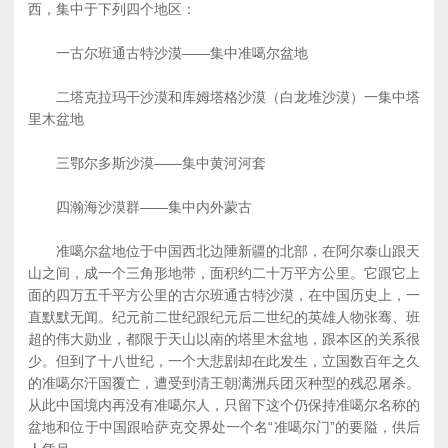
西，集中于下列四个地区：
一古尔班通古特沙漠——集中准噶尔盆地
二塔克拉玛干沙漠和库姆塔格沙漠（白龙堆沙漠）一集中塔
里木盆地
三鄂尔多斯沙漠——集中黄河河套
四瀚海沙漠群——集中内外蒙古
准噶尔盆地位于中国西北边陲新疆的北部，在阿尔泰山跟天
山之间，成一个三角形地带，面积约二十万平方公里。它跟它上
面的四万五千平方公里的古尔班通古特沙漠，在中国历史上，一
直默默无闻。纪元前二世纪跟纪元后二世纪的英雄人物张骞、班
超的伟大勋业，都限于天山以南的塔里木盆地，跟本区的关系很
少。但到了十八世纪，一个大悲剧却在此发生，立国数百年之久
的准噶尔汗国覆亡，遭受到清王朝满洲兵团灭种型的残忍屠杀。
从此中国境内再没有准噶尔人，只留下这个仍保持准噶尔名称的
盆地和位于中国跟哈萨克交界处一个名“准噶尔门”的要隘，供后