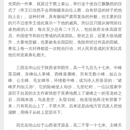
光荣的一件事、就莫过于爬上泰山，举行这个使自己飘飘然的仪
式了（帝王们当然不会用御腿亲自往上爬，自有舒适的轿子把他
抬上去）。这种封禅，具有极端严肃而复杂的外貌，但主要的目
的只不过使帝王借此展示一下他的威风。所以仅只随从御驾前往
凑热闹的人群，每次至少总有二十万人，包括政府全体高级官
员、外国使节和担任警戒的武装部队。祭祀之后，还要大批地擢
升，大量地赏赐，也要赦免全国囚犯，免除所经过州县的田赋。
事实上每一次封禅都是一次蝗虫行动，对人民所造成的灾害比其
他任何皇家典礼都大。
三西岳华山位于陕西省华阴市，高一千九百九十七米。中峰
莲花峰、东峰仙人掌峰、西峰落雁峰。另有无数小峰，如云台
峰、公主峰、毛女峰等，环绕着中峰，成为诗人所形容的：“诸
峰罗列似儿孙”。它的险峻使人却步，九世纪时，一位以儒家学
派巨子自居的古文作家韩愈于英勇地爬上了诸峰之一的苍龙岭之
后，回顾来路，鸟道悬空，头昏目眩，他发现他再没有胆量下
来；只有死在山上了，不禁大哭。后来还是由地方官员派人把他
灌醉，用绳子从岭上层层吊下。
四北岳恒山位于山西省浑源县，高二千零一十七米。主峰天