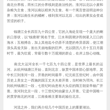
南北分界线，而长江的分界线则是政治性的。淮河以北以小麦和
杂粮为主食，淮河以南以稻米为主食。有一个寓言曾说明这种分
界：淮河以南生长的橘树，移到淮河以北后，结出的果实会变成
苦涩的积子。
钱塘江全长四百九十四公里，它的入海处呈现一个庞大的喇
叭口形状，以“钱塘潮”闻名于世。江水和因潮汐而倒灌入江口的
海水；互相搏击，加上其他迄今仍弄不清楚的奇异原因，使江潮
浪头高耸天际，发出天崩地裂的巨声。尤以阴历八月十五日月圆
时节，最为壮观，常吸引数十万观潮的群众，在岸上惊心动魄。
南北大运河全长一千七百九十四公里，是世界上最长的运
河。从杭州钱塘江开始，直到北京，纵贯中国本部心脏地带。其
中长江到淮河一段，开凿的时间最早，纪元前五世纪时，由中国
历史上美女之一西施的国王丈夫夫差开凿，当时称为邗沟。长江
到杭州钱塘江一段，七世纪时由患有大头症的隋王朝皇帝杨广开
凿。淮河到北京一段，十三世纪时由蒙古人开凿。它是中国唯一
的贯穿南北的河道，江南食粮主要靠此输往北京。
河流之外，我们再介绍几个中国历史上的重要湖泊。