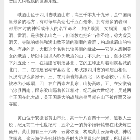
费国民纳税钱的世袭系统。
峨眉山位于四川省峨眉山市，高三千零九十九米，是中国雨
量最多的地方，有时每年高达七千五百毫米。拥有最多的岩洞，
都用古时的神祗或伟人的名字命名：如伏羲洞、女娲洞、鬼谷
洞、雷洞。是佛教名山之一，但道教也把它当作圣地，称为虚灵
洞天。寺院的雄伟和满山数不清的驯顺的猴群，构成峨眉山的特
色。有趣的是，大概这个名称比较美丽的缘故——它使人想到美
女的蛾眉，所以中国境内称为峨眉的山，不只此一山，至少还有
下列五处：一、在福建省明溪县北，它的主峰正对着明溪县城的
北门。二、在福建省泰宁县西北，形状跟四川省的峨眉山相似，
只没有那么多猴子。三、在河南省郊县西北，因形态较小，所以
被称为小峨眉。四、在广西崇左县东，山势高峻。五、在安徽省
当涂县西南，跟东梁山隔着长江相对，纪元前六世纪时，吴楚两
个王国在此大战，吴王国最大的战舰余皇号就在山下被俘而又被
夺回。
黄山位于安徽省黄山市北，高一千八百四十一米。道教人士
说，纪元前二十七世纪时，五帝之一的黄帝姬轩辕曾在此烧炼过
仙丹。黄山拥有三十六峰，云雾弥漫，构成黄山云海奇观。神话
学家说，这云海便是姬轩辕炼丹时火炉里冒出的烟雾，所以跟别