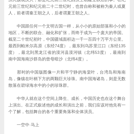
元前三世纪和纪元前二十二世纪时，也曾自称和被称为秦人或夏
人，前者谓秦王朝之人，后者谓夏王朝之人。
中国跟任何一个文明古国一样，从小小的原始部落和小小的
地区，不断的联合、融化和扩张，而终于成为一个庞大的帝国。
截至二十世纪初叶，中国疆域面积达一千一百四十万平方公里。
最西到帕米尔高原（东经74度），最东到乌苏里江口（东经135
度），最北到黑龙江省的漠河县漠河镇（北纬53度），最南到
南中国海南沙群岛的曾母暗沙（北纬4度）。
那时的中国版图像一片和平宁静的海棠叶，台湾岛和海南
岛，像镶在叶柄下方的两颗巨大珍珠。南中国海诸岛，则是无数
散落在碧绿海水中的小的珍珠群。
中华人就在这个空间上降生、成长，中国历史也在这个舞台
上演出。在正式叙述他的成长和演出之前，我们应该对他先有一
个了解，包括舞台的各个重要角落和全体演员。
一空中·马上