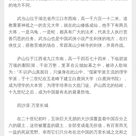
的地方不同。
武当山位于湖北省丹江口市西南，高一千六百一十二米。道
教重要神祗之一的玄元大帝，就在此山修炼成仙，他手下有两员
大将，一是乌龟，一是蛇，都具有广大的法术，代表主人执行赏
善罚恶的任务。武当山也是中国武侠小说产生剑侠的地方，在行
侠仗义，搭救苦难的场合，常跟嵩山少林寺的剑侠，并肩作战。
庐山位于江西省九江市南，高一千四百七十四米，下临碧波
万顷的鄱阳湖，千岩万壑，笼罩在云烟如幕之中，被诗人歌咏
为：“不识庐山真面目，只缘身在此山中。”儒家学派主流的理学
学派，于十二世纪在五老峰下建立白鹿洞大学（白鹿洞书院），
成为理学的大本营，为理学培养出大批门徒。庐山西北的牯岭，
十九世纪之后，成为中国最有名的避暑胜地。
四沙漠·万里长城
在二十世纪初叶，五块巨大无朋的大沙漠覆盖着中国百分之
六的疆土，这些被覆盖的疆土，全部变成毫无价值，有百害而无
一益的死寂荒野。幸而它们只分布在北中国的万里长城之北和之