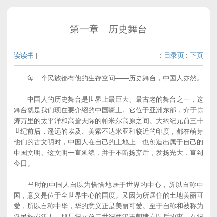
第一章 历史舞台
读读书
|
:
目录页
:
下页
每一个民族都有他的生存空间——历史舞台，中国人亦然。
中国人的历史舞台是世界上最巨大、最古老的舞台之一，这
舞台就是我们现在要介绍的中国疆土。它位于亚洲东部，介于惊
涛万里的太平洋和高耸天际的帕米尔高原之间。大约纪元前三十
世纪前后，遥远的埃及、美索不达米亚和较近的印度，都在萌芽
他们的古文明时，中国人在自己的土地上，也创造出属于自己的
中国文明。这文明一直延续，并于不断扬弃后，发扬光大，直到
今日。
当时的中国人自以为恰恰地居于世界的中心，所以自称中
国，意义是位于全世界中心的国度。又因为所居住的土地美丽可
爱，所以自称中华，华的意义正是美丽可爱。至于自称和被称为
汉民族或汉人，那是纪元前二世纪西汉王朝建立以后的事。在纪