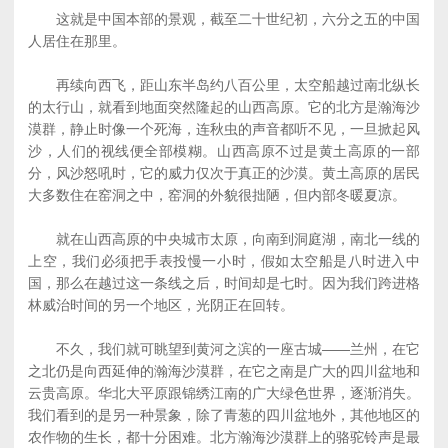
这就是中国本部的景观，截至二十世纪初，六分之五的中国
人居住在那里。
再续向西飞，距山东半岛约八百公里，太空船越过南北纵长
的太行山，就看到地面突然隆起的山西高原。它的北方是瀚海沙
漠群，静止时像一个死海，连秋虫的声音都听不见，一旦掀起风
沙，人们的视线便全部模糊。山西高原不过是黄土高原的一部
分，风沙怒吼时，它的威力仅次于真正的沙漠。黄土高原的居民
大多数住在窑洞之中，窑洞的外貌很拙陋，但内部冬暖夏凉。
就在山西高原的中央城市太原，向南到洞庭湖，南北一线的
上空，我们必须把手表投慢一小时，假如太空船是八时进入中
国，那么在越过这一条线之后，时间却是七时。因为我们跨进格
林威治时间的另一个地区，光阴正在回转。
不久，我们就可眺望到黄河之滨的一座古城——兰州，在它
之北仍是向西延伸的瀚海沙漠群，在它之南是广大的四川盆地和
云贵高原。华北大平原跟锦绣江南的广大绿色世界，逐渐消失。
我们看到的是另一种景象，除了青葱的四川盆地外，其他地区的
农作物的生长，都十分困难。北方瀚海沙漠群上的骆驼铃声是最