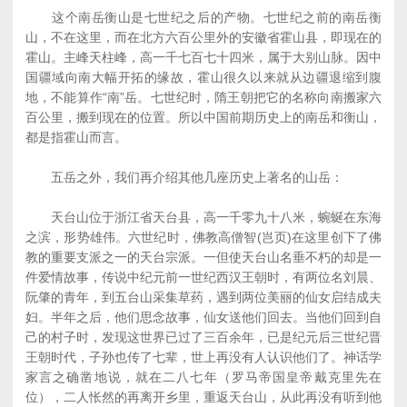
这个南岳衡山是七世纪之后的产物。七世纪之前的南岳衡
山，不在这里，而在北方六百公里外的安徽省霍山县，即现在的
霍山。主峰天柱峰，高一千七百七十四米，属于大别山脉。因中
国疆域向南大幅开拓的缘故，霍山很久以来就从边疆退缩到腹
地，不能算作“南”岳。七世纪时，隋王朝把它的名称向南搬家六
百公里，搬到现在的位置。所以中国前期历史上的南岳和衡山，
都是指霍山而言。
五岳之外，我们再介绍其他几座历史上著名的山岳：
天台山位于浙江省天台县，高一千零九十八米，蜿蜒在东海
之滨，形势雄伟。六世纪时，佛教高僧智(岂页)在这里创下了佛
教的重要支派之一的天台宗派。一但使天台山名垂不朽的却是一
件爱情故事，传说中纪元前一世纪西汉王朝时，有两位名刘晨、
阮肇的青年，到五台山采集草药，遇到两位美丽的仙女启结成夫
妇。半年之后，他们思念故事，仙女送他们回去。当他们回到自
己的村子时，发现这世界已过了三百余年，已是纪元后三世纪晋
王朝时代，子孙也传了七辈，世上再没有人认识他们了。神话学
家言之确凿地说，就在二八七年（罗马帝国皇帝戴克里先在
位），二人怅然的再离开乡里，重返天台山，从此再没有听到他