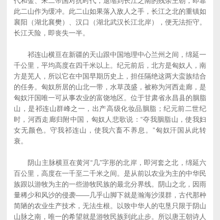
代和金、宋二帝国对抗时代，退缩到长江之南的残余王朝，即靠
此二山作为缓冲。此二山如果落入敌人之手，长江之北的重镇如
襄阳（湖北襄樊）、汉口（湖北武汉长江北岸），便无法拒守。
长江天险，即丧失一半。
祁连山横亘在新疆的天山跟中国地理中心兰州之间，绵延一
千公里，平均高度在四千米以上。纪元前后，北方是匈奴人，南
方是芜人，所以它在中国早期历史上，担任隔绝这两大蛮族结合
的任务。匈奴所居的山北一带，水草茂盛，被称为河西走廊，是
匈奴汗国唯一可从事农业的富饶地区。位于甘肃省永昌县的胭脂
山，是祁连山群峰之一，出产高级化妆品胭脂；纪元前二世纪
时，河西走廊归附中国，匈奴人悲歌说：“夺我胭脂山，使我妇
女无颜色。守我祁连山，使我六畜不养息。”匈奴汗国从此转
衰。
阴山主脉横亘在黄河“几”字形的北岸，即河套之北，绵延六
百公里，高度在一千至二千米之间。是从前以农业为主的中华民
族跟以游牧为主的一些游牧民族的最北分界线。阴山之北，因雨
量稀少和风沙的侵袭——几乎山脚下就是瀚海沙漠群，古代那种
简陋的农业生产技术，无法生根。以致中华人的屯垦只限于阴山
山脉之南，唯一的希望就是游牧民族到此止步。所以唐王朝诗人