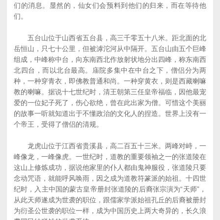
们的消息。显然的，仙女们会预料到他们的归来，而在等待他
们。
五台山位于山西省五台县，高三千零五十八米。距北面的北
岳恒山，只七十公里，但被滹沱河从中隔开。五台山由五个巨峰
组成，中峰称中台，向东南西北作放射状地分出四峰，称东南西
北四台，而以北台最高。庙院多集中在中台之下，僧侣分为两
种，一种穿青衣，即佛教普通和尚。一种穿黄衣，则是西藏喇嘛
教的喇嘛。据说十七世纪时，清王朝第三任皇帝福临，因他最宠
爱的一位妃子死了，伤心欲绝，曾在此出家为僧。可惜这个美丽
的故事一听就知道出于不懂政治的文化人的捏造。世界上没有一
个帝王，受得了僧侣的清规。
龙虎山位于江西省贵溪县，高二百五十三米。两峰对峙，一
峰像龙，一峰像虎。一世纪时，道教的重要领袖之一的张道陵在
这山上修炼成功，据说他家里的仆人都由鬼神服役，张道陵只要
念动咒语，就能呼风唤雨，因之成为道教符篆派的始祖。十四世
纪时，入主中国的蒙古皇帝册封张道陵的后裔张宗演为“天师”，
从此天师遂成为世袭的职位，跟儒家学派始祖孔丘的后裔被册封
为衍圣公世袭的职位一样，成为中国历史上两大奇异的，长久浪