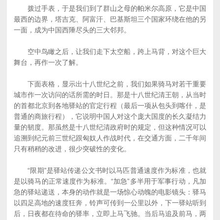
拨过手表，于是我们到了群山之母的帕米尔高原，它是中国
最西的边界，塔吉克、阿富汗、巴基斯坦三个国家环绕在他的另
一面，成为中国西陲尽头的三大邻邦。
空中鸟瞰之后，让我们走下太空船，跨上马背，对这个巨大
舞台，再作一次了解。
下面表格，显示出十八世纪之前，我们如果骑马对若干重要
城市作一次访问的话所需的时日。那是十八世纪清王朝，从当时
的首都北京到各地驿站的官定行程（最后一项从包头到喀什，是
普通的商旅行程），它说明中国人对这个庞大国度的长久凝结力
量的韧度。那虽然是十八世纪清政府时的规定，但这种情况可以
追溯到纪元前三世纪跟匈奴人作战时代，在交通方面，二千年间
只有稍稍的改进，很少突破性的变化。
“限期”是驿站传递公文书时以马匹普通速度作为标准，也就
是以骑马的正常速度作为标准。“加急”多半用于军事行动，凡加
急的驿站递送，本身的动作就是一场惊心动魄的电影镜头：驿马
以四足高地的速度狂奔，铃声可传到一公里以外，下一驿站听到
后，日夜都在待命的驿率，立即上马飞驰。当后马追及前马，两