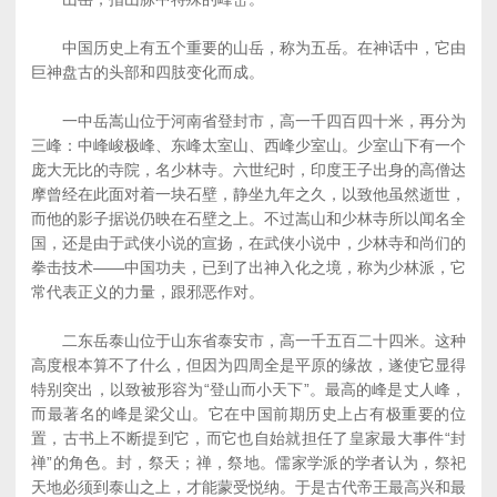
中国历史上有五个重要的山岳，称为五岳。在神话中，它由
巨神盘古的头部和四肢变化而成。
一中岳嵩山位于河南省登封市，高一千四百四十米，再分为
三峰：中峰峻极峰、东峰太室山、西峰少室山。少室山下有一个
庞大无比的寺院，名少林寺。六世纪时，印度王子出身的高僧达
摩曾经在此面对着一块石壁，静坐九年之久，以致他虽然逝世，
而他的影子据说仍映在石壁之上。不过嵩山和少林寺所以闻名全
国，还是由于武侠小说的宣扬，在武侠小说中，少林寺和尚们的
拳击技术——中国功夫，已到了出神入化之境，称为少林派，它
常代表正义的力量，跟邪恶作对。
二东岳泰山位于山东省泰安市，高一千五百二十四米。这种
高度根本算不了什么，但因为四周全是平原的缘故，遂使它显得
特别突出，以致被形容为“登山而小天下”。最高的峰是丈人峰，
而最著名的峰是梁父山。它在中国前期历史上占有极重要的位
置，古书上不断提到它，而它也自始就担任了皇家最大事件“封
禅”的角色。封，祭天；禅，祭地。儒家学派的学者认为，祭祀
天地必须到泰山之上，才能蒙受悦纳。于是古代帝王最高兴和最