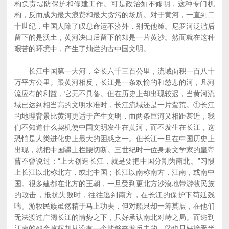
构负责堤防保护和修建工作。可是政治如不修明，这种专门机
构，反而成为最大浪费和最大贪污的场所。对于黄河，一直到二
十世纪，中国人除了叹息命运不济外，别无他策。尼罗河泛滥后
留下的是沃土，黄河决口后留下的却是一片黄沙。然而就在这种
艰苦的环境中，产生了灿烂的古中国文明。
长江中国第一大河，全长六千三百公里，流域面积一百八十
万平方公里。跟黄河相反，长江是一条欢愉的和慈悲的河，凡河
流应有的利益，它无不具备。但在历史上却出现较迟，当黄河流
域已达到相当高的文明水准时，长江流域还是一片蛮荒。①长江
的地理背景比黄河更适于产生文明，而两条巨河又相距甚近，我
们不知道什么契机使中国文明发生在黄河，而不发生在长江，这
恐怕是人类进化史上最大的困惑之一。但长江一旦在中国历史上
出现，就把中国疆土拦腰切断。三世纪时一位身兼文学家的皇帝
曹丕曾说过：“上天创造长江，就是要把中国分割为南北。”习惯
上长江以北称北方，或北中国；长江以南称南方，江南，或南中
国。很多建都在北方的王朝，一旦受到更北方沙漠地带游牧民族
的攻击，抵抗失败时，往往逃到南方，在长江的保护下苟延残
喘。游牧民族虽然精于马上功夫，但对船只却一筹莫展，在他们
无法渡过广阔长江的情势之下，只好承认南北对峙之局。而逃到
江南的残余政权却从没有一个能够奋发反击的，②也只好接受半