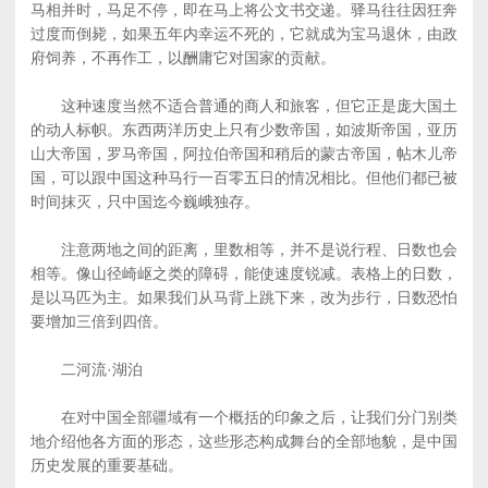
马相并时，马足不停，即在马上将公文书交递。驿马往往因狂奔
过度而倒毙，如果五年内幸运不死的，它就成为宝马退休，由政
府饲养，不再作工，以酬庸它对国家的贡献。
这种速度当然不适合普通的商人和旅客，但它正是庞大国土
的动人标帜。东西两洋历史上只有少数帝国，如波斯帝国，亚历
山大帝国，罗马帝国，阿拉伯帝国和稍后的蒙古帝国，帖木儿帝
国，可以跟中国这种马行一百零五日的情况相比。但他们都已被
时间抹灭，只中国迄今巍峨独存。
注意两地之间的距离，里数相等，并不是说行程、日数也会
相等。像山径崎岖之类的障碍，能使速度锐减。表格上的日数，
是以马匹为主。如果我们从马背上跳下来，改为步行，日数恐怕
要增加三倍到四倍。
二河流·湖泊
在对中国全部疆域有一个概括的印象之后，让我们分门别类
地介绍他各方面的形态，这些形态构成舞台的全部地貌，是中国
历史发展的重要基础。