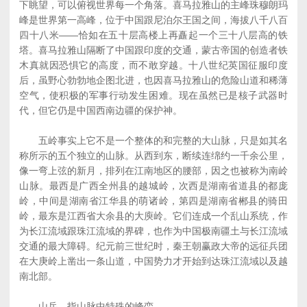
下眺望，可以俯视世界每一个角落。喜马拉雅山的主峰珠穆朗玛
峰是世界第一高峰，位于中国跟尼泊尔王国之间，海拔八千八百
四十八米——恰如在五十层高楼上再矗起一个三十八层高的铁
塔。喜马拉雅山隔断了中国跟印度的交通，蒙古帝国的创造者铁
木真就因恐惧它的高度，而不敢穿越。十八世纪英国征服印度
后，虽野心勃勃地企图北进，也因喜马拉雅山的危险山道和稀薄
空气，使积极的军事行动发生困难。现在虽然已是核子武器时
代，但它仍是中国西南边疆的保护神。
五岭事实上它不是一个整体的和完整的大山脉，只是如其名
称所示的五个独立的山脉。从西到东，断续连绵约一千余公里，
像一弯上弦的新月，排列在江南地区的腰部，因之也被称为南岭
山脉。最西是广西全州县的越城岭，次西是湖南省道县的都庞
岭，中间是湖南省江华县的萌诸岭，第四是湖南省郴县的骑田
岭，最东是江西省大余县的大庾岭。它们连成一个乱山系统，作
为长江流域跟珠江流域的界碑，也作为中国极南疆土与长江流域
交通的最大障碍。纪元前三世纪时，秦王朝赢政大帝的远征兵团
在大庚岭上凿出一条山道，中国势力才开始到达珠江流域以及越
南北部。
山岳，指山脉中特殊的峰峦。