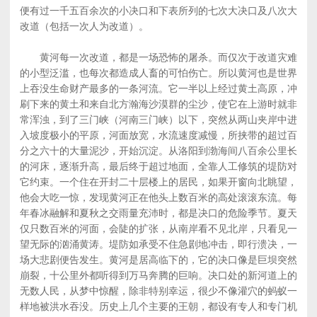
便有过一千五百余次的小决口和下表所列的七次大决口及八次大
改道（包括一次人为改道）。
黄河每一次改道，都是一场恐怖的屠杀。而仅次于改道灾难
的小型泛滥，也每次都造成人畜的可怕伤亡。所以黄河也是世界
上吞没生命财产最多的一条河流。它一半以上经过黄土高原，冲
刷下来的黄土和来自北方瀚海沙漠群的尘沙，使它在上游时就非
常浑浊，到了三门峡（河南三门峡）以下，突然从两山夹岸中进
入坡度极小的平原，河面放宽，水流速度减慢，所挟带的超过百
分之六十的大量泥沙，开始沉淀。从洛阳到渤海间八百余公里长
的河床，逐渐升高，最后终于超过地面，全靠人工修筑的堤防对
它约束。一个住在开封二十层楼上的居民，如果开窗向北眺望，
他会大吃一惊，发现黄河正在他头上数百米的高处滚滚东流。每
年春冰融解和夏秋之交雨量充沛时，都是决口的危险季节。夏天
仅只数百米的河面，会陡的扩张，从南岸看不见北岸，只看见一
望无际的汹涌黄涛。堤防如承受不住急剧地冲击，即行溃决，一
场大悲剧便告发生。黄河是居高临下的，它的决口像是巨坝突然
崩裂，十公里外都听得到万马奔腾的巨响。决口处的新河道上的
无数人民，从梦中惊醒，除非特别幸运，很少不像灌穴的蚂蚁一
样地被洪水吞没。历史上几个主要的王朝，都设有专人和专门机