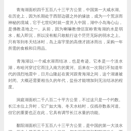
青海湖面积四千五百八十三平方公里，中国第一大咸水湖。
在历史上，因为长期处于西部边疆之外的缘故，成为一个荒凉而
神秘的境城，它于七世纪时就一度并入中国，湖中小岛海心山，
是佛教圣地之一。从前，因为喇嘛教僧侣宣称青海湖的水是弱
水，船入即沉，所以没有船只敢航行这个茫茫无际的弱水之上。
只有等到冬天结冰时，岛上庙宇里的高僧才踏冰而出，采购一年
所需的食粮和日用品。
青海湖以一个咸水湖而结冰，也是奇迹。它本是一个淡水
湖，布哈河穿过它而注入南方的黄河。后来在一次我们不知道年
代的强烈地震中，日月山隆起在黄河跟青海湖之间，这个湖遂被
封闭。大概还需要相当久的年代，盐份才能增加到无法结冰的程
度。
洞庭湖面积二千八百二十平方公里，不过这只是一个约数。
长江水位上升时，它广如大海。冬天水枯时，仅残存数条河道。
但它的重要也正在此，它具有调节长江水量的功能。
鄱阳湖面积三千五百八十三平方公里，是中国的第一大淡水