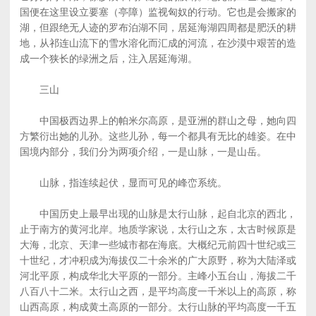
国便在这里设立要塞（亭障）监视匈奴的行动。它也是会搬家的
湖，但跟绝无人迹的罗布泊湖不同，居延海湖四周都是肥沃的耕
地，从祁连山流下的雪水溶化而汇成的河流，在沙漠中艰苦的造
成一个狭长的绿洲之后，注入居延海湖。
三山
中国极西边界上的帕米尔高原，是亚洲的群山之母，她向四
方繁衍出她的儿孙。这些儿孙，每一个都具有无比的雄姿。在中
国境内部分，我们分为两项介绍，一是山脉，一是山岳。
山脉，指连续起伏，显而可见的峰峦系统。
中国历史上最早出现的山脉是太行山脉，起自北京的西北，
止于南方的黄河北岸。地质学家说，太行山之东，太古时候原是
大海，北京、天津一些城市都在海底。大概纪元前四十世纪或三
十世纪，才冲积成为海拔仅二十余米的广大原野，称为大陆泽或
河北平原，构成华北大平原的一部分。主峰小五台山，海拔二千
八百八十二米。太行山之西，是平均高度一千米以上的高原，称
山西高原，构成黄土高原的一部分。太行山脉的平均高度一千五