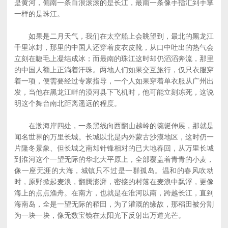
是黄河，偏南一条白浪滚滚的是长江，最南一条像手指汇到手掌
一样的是珠江。
如果是二月天气，我们在太空船上会眺望到，最北的黑龙江
千里冰封，那里的中国人还穿着皮衣皮靴，从口中吐出的热气会
立刻在睫毛上凝结成冰；而最南的珠江这时却仍滔滔奔流，那里
的中国人额上正淌着汗珠。两地人们如果交互旅行，仅只衣服穿
着一项，便需要经过专家指导，一个人如果穿着单衣服从广州出
发，当他在黑龙江畔的漠河县下飞机时，他可能立刻冻死，这说
明这个舞台南北距离遥远的程度。
在渤海岸四处，一条黑线向西翻山越岭的蜿蜒伸展，那就是
闻名世界的万里长城。长城以北是内外蒙古沙漠地区，这时仍一
片隆冬景象、但长城之南却针锋相对的已大地春回，从万里长城
到淮河这个一望无际的华北大平原上，全部覆盖着青青的小麦，
像一座无涯的大海，城镇只不过是一群孤岛。温和的春风吹动
时，原野掀起麦浪，翻腾澎湃，密接的村落在麦浪中飘浮，更像
海上的点点渔舟。在南方，也就是在淮河以南，跨越长江，直到
海南岛，全是一望无际的稻田，为了灌溉的缘故，那稻田被分割
为一块一块，像无数宝镜在太阳光下反射出万道光芒。