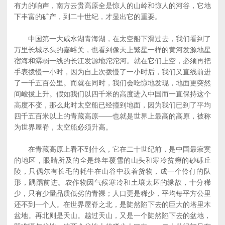
有力的响声，南方云贵高原全是惊人的山岭和惊人的河谷，它地
下丰富的矿产，到二十世纪，才显出它的重要。
中国第一大咸水湖青海湖，在太空船下滑过去，我们看到了
万里长城尽头的嘉峪关，也看到像天上繁星一样的黄河发源地星
宿海和潺弱一线的长江发源地沱沱河。就在它们上空，必须再把
手表拨慢一小时，因为自上次拨慢了一小时后，我们又直线前进
了一千五百公里。而就在同时，我们会吃惊地发现，地面更突然
间峻拔上升。假如我们以四千米的高度进入中国而一直保持这个
高度不变，那么此时太空船已经撞到地面，因为我们已到了平均
四千五百米以上的青藏高原——也就是世界上最高的高原，被称
为世界屋脊，太空船必须升高。
在青藏高原上看不到什么，它在二十世纪前，是中国最寂寞
的地区，眼睛所及的全是终年覆雪的山头和寒冷贫瘠的砂砾丘
陵，只偶尔有长毛的耗牛在山谷中载着货物，成一个伶仃的队
形，踽踽前进。农作物因气候寒冷和土壤太坏的缘故，十分稀
少，只有少量品质低劣的青裸；人口更是稀少，平均每平方公里
还不到一个人。在世界屋脊之北，是陡然陷下去的巨大的塔里木
盆地。再北则是天山。越过天山，又是一个陡然陷下去的盆地，