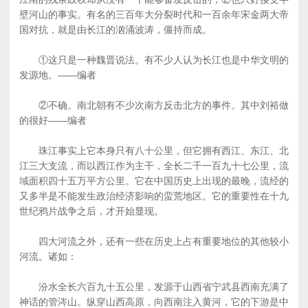
壁河山的事实。有名的三百年大分裂时代和一百余年宋金两大帝
国对抗，就是由长江的汹涌波涛，僵持而成。
①这只是一种魏晋说法。有不少人认为长江也是中华文明的
发源地。——编者
②不确。南北朝有不少次南方反击北方的事件。其中刘裕做
的很好——编者
珠江事实上它本身只有八十公里，但它拥有西江、东江、北
江三大支流，而以西江作为主干，全长二千一百九十七公里，流
域面积四十五万平方公里。它在中国历史上出现的最晚，流经的
又多半是不能发生政治经济影响的蛮荒地区。它的重要性在十九
世纪鸦片战争之后，才开始显现。
四大河流之外，还有一些在历史上占有重要地位的其他较小
河流。诸如：
汾水全长六百九十五公里，发源于山西省宁武县西南充满了
神话的管涔山。纵穿山西高原，向西南注入黄河，它的下游是中