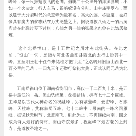
峰岭，像一只振翅欲飞的苍鹰。俯眺二十公里外的浑源县城，小
如一个火柴盒，行人车马，跟蚂蚁没有分别。山中庙宇罗布，而
以建于大分裂时代的悬空寺为最有名，高大的连、栋巨厦，被好
像具有魔力的浆糊贴在万丈绝壁之上。据说道教八仙之一的吕洞
宾曾在此弹过琴下过棋；八仙之另一仙的张果老也曾在此隐居修
炼。
这个北岳恒山，是十五世纪之后才有此街头。在此之
前，“恒山”一词，是指今河北省曲阳县西北的太行山脉其中一
峰。直至明王朝十任帝朱祐樘才把“北岳”之名转到旧恒山西北一
百公里的元岳，一四九三年还举行祭祀大典，正式认同元岳为北
岳。
五南岳衡山位于湖南省衡阳市，高仅一千二百九十米，是五
岳中最低的一岳。但山势绵延，盘根错结，拥有七十二个巨峰。
主峰是以古代火神命名的祝融峰，另有紫盖峰、云密峰、石廪
峰、天柱峰，共称南岳五峰。七十二峰中，最南的一峰名回雁
峰，据说秋天时节，北雁南飞，到此为止，不再继续向南，因之
成为诗人最好的诗材。衡山寺院最多，祝融峰下最古老的上封
寺，是道教圣地之一。