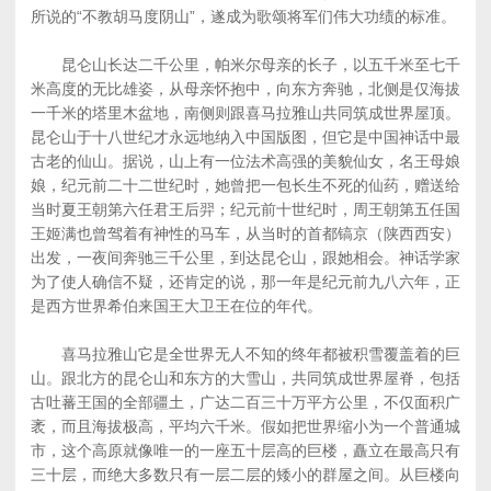
所说的“不教胡马度阴山”，遂成为歌颂将军们伟大功绩的标准。
昆仑山长达二千公里，帕米尔母亲的长子，以五千米至七千
米高度的无比雄姿，从母亲怀抱中，向东方奔驰，北侧是仅海拔
一千米的塔里木盆地，南侧则跟喜马拉雅山共同筑成世界屋顶。
昆仑山于十八世纪才永远地纳入中国版图，但它是中国神话中最
古老的仙山。据说，山上有一位法术高强的美貌仙女，名王母娘
娘，纪元前二十二世纪时，她曾把一包长生不死的仙药，赠送给
当时夏王朝第六任君王后羿；纪元前十世纪时，周王朝第五任国
王姬满也曾驾着有神性的马车，从当时的首都镐京（陕西西安）
出发，一夜间奔驰三千公里，到达昆仑山，跟她相会。神话学家
为了使人确信不疑，还肯定的说，那一年是纪元前九八六年，正
是西方世界希伯来国王大卫王在位的年代。
喜马拉雅山它是全世界无人不知的终年都被积雪覆盖着的巨
山。跟北方的昆仑山和东方的大雪山，共同筑成世界屋脊，包括
古吐蕃王国的全部疆土，广达二百三十万平方公里，不仅面积广
袤，而且海拔极高，平均六千米。假如把世界缩小为一个普通城
市，这个高原就像唯一的一座五十层高的巨楼，矗立在最高只有
三十层，而绝大多数只有一层二层的矮小的群屋之间。从巨楼向