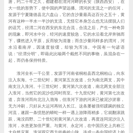
唐，约二千年之久，都建都在渭河河畔的长安（陕西西安），在
大一统的形势下，使中国的声望远播。渭河的支流之一的任河，
发源于宁夏隆德县北六盘山，它的含沙量最高达百分之五十，黄
河有这种一半水一半沙的支流，无怪它本身怎么也无法摆脱人们
的诅咒，径渭二河在西安的东北合流，合流之后，产生一种奇异
的现象，即河水中分，经河的速度较急，它的水沿着北岸奔驰而
下，骤然进入平原，反而较为清澈；而含沙量同样多的渭河，河
水沿着南岸，因速度较缓，却较为浑浊。中国有一句谚语
说：“径渭分明”，即藉此比喻两个截然不同的事物，虽混杂在一
起，而仍各保持特质。
淮河全长一千公里，发源于河南省桐柏县西北桐柏山，向东
注入东海。十二世纪时，黄河第五次改道，分为南北两支，其中
南支注入淮河。十三世纪时，黄河第六次改道，南北两支全部注
入淮河，当然它的泥沙也同时而至。十九世纪时，黄河第七次改
道，弃淮河而向北注入渤海，但淮河下游的河床已被泥沙淤塞，
无力冲刷，只好从大运河再转入长江。这条屡被强邻蹂躏的独立
河流，遂跟一条愤怒的蟒蛇一样一遇上游降雨稍多，它就翻滚跳
跃，淹没四野。二十世纪初黄河第八次改道，再度连同泥沙注入
淮河，水患更加倍严重。与黄河、永定河，在中国历史上共称三
大自然灾害。淮河跟它西方的秦岭山脉，连成一条中国经济上的