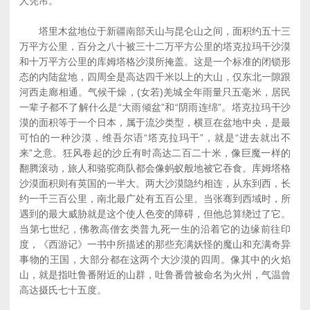
人凭吊。
塔里木盆地位于新疆南部天山与昆仑山之间，面积约五十三
万平方公里，百分之八十被三十二万平方公里的塔克拉玛干沙漠
和十万平方公里的库姆塔格沙漠所掩盖。这是一个标准的闭锁形
态的内陆盆地，四周全是高达四千米以上的大山，仅东北一隙跟
河西走廊相通。气候干燥，(女若)羌城全年雨量只五毫米，居民
一辈子都不了解什么是“大雨倾盆”和“阴雨连绵”。塔克拉玛干沙
漠的面积等于一个日本，属于流沙类型，横亘在盆地中央，是最
可怕的一种沙漠，维吾尔语“塔克拉玛干”，就是“进去就出不
来”之意。狂风卷起的沙丘有时高达二百二十米，像巨魔一样的
翻腾滚动，旅人和骆驼商队都会像蚂蚁般地被它吞食。库姆塔格
沙漠面积则有英国的一半大。两大沙漠隐约相连，从东到西，长
约一千三百公里，南北最广处有五百公里。当张骞到西域时，所
遇到的最大威胁就是这个使人色变的障碍，但他总算绕过了它。
当第七世纪，佛教高僧玄类普九死一生的沿着它的边缘前往印
度，《西游记》一书中所描述的那些充满妖怪的魔山和充满奇异
事物的王国，大部分都在这两个大沙漠的四周。像其中的火焰
山，就是指吐鲁番附近的山群，吐鲁番曾被命名为火州，气温曾
高达摄氏七十五度。