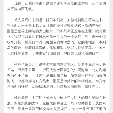
现在，让我们搭乘可以跟光速相等速度的太空船，从广阔的
太平洋向西飞航。
首先呈现出来的是一排日本列岛，安静地斜卧在巨涛之中，
它上面几乎全是山脉，而且我们还可能察觉到它不断的在颤动，
那里是世界上闻名的火山地带，日本列岛正座落在上面。续向西
飞，我们可以看到有日本列岛一半大的一个雄伟半岛，像一个惊
叹号形状，插入日本海岛黄颜色的黄海之间。它的南端跟日本列
岛的南端，隔着对马海峡，遥遥相望，这就是朝鲜半岛。中国文
化的继承者之一，并由它转输给另一中国文化继承者的日本。
朝鲜半岛之北，是中国富庶的东北地区。朝鲜半岛之南，是
长达一万四千公里，曲折而成为半圆弧形的中国海岸。北方海岸
有两个小半岛——辽东半岛和山东半岛，像蟹螯一样箝住渤海的
海湾。中部海岸向东方凸出，那正是海棠叶的叶柄所在。南方海
岸向西前伸展，两颗珍珠岛屿，台湾岛和海南岛，清晰在目。
越过海岸，太空船正式进入中国上空，巨大的舞台呈现在眼
底。四条悠长的大河，在巨大的舞台上，均匀地并排着，从西向
东流。最北一条跟俄国交界的是黑龙江，次北一条成“几”字形的