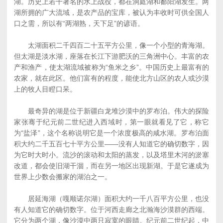
湖。历史上若干著名的水上战役，都在洞庭湖和鄱阳湖发生。两
湖所拥的广大流域，是农产品的宝库，被认为丰收时可供全国人
口之需，所以有“两湖熟，天下足”的谚语。
太湖面积二千四百二十五平方公里，像一个小型的青海湖。
但太湖是淡水湖，座落在长江下游肥沃的三角洲中心。丰富的农
产和渔产，使太湖流域被称为“鱼米之乡”。中国历史上最富有的
农家，就在此区。他们富有的程度，能使北方山区的农人或沙漠
上的牧人目瞪口呆。
最奇异的湖是位于新疆白龙堆沙漠中的罗布泊。伟大的探险
家张骞于纪元前二世纪进入西域时，第一眼就看见了它，称它
为“盐泽”，这个名称说明它是一个浓度极高的咸水湖。罗布泊面
积大约二千五百七十平方公里——没有人知道它的确切数字，因
为它时大时小。流沙的滚动和太阳的蒸发，以及塔里木河的淤塞
改道，都会使旧湖干涸，而在另一地区出现新湖。于是它遂成为
世界上少数会搬家的湖泊之一。
居延海湖（嘎顺诺尔湖）面积大约一千八百平方公里，也没
有人知道它的确切数字。位于河西走廊之北瀚海沙漠群的西端。
它分为两个湖，像沙漠中两只寂寞的眼睛。纪元前二世纪起，中