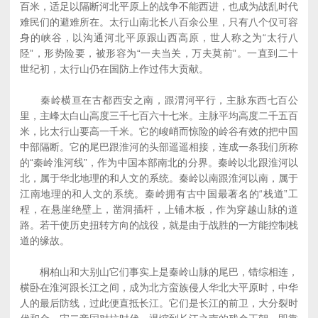
百米，适足以隔断河北平原上的战争不能西进，也成为战乱时代
难民们的避难所在。太行山南北长八百余公里，只有八个仅可容
身的峡谷，以沟通河北平原跟山西高原，世人称之为“太行八
陉”，形势险要，被形容为“一夫当关，万夫莫前”。一直到二十
世纪初，太行山仍在国防上作过伟大贡献。
秦岭横亘在古都西安之南，跟渭河平行，主脉东西七百公
里，主峰太白山高度三千七百六十七米。主脉平均高度二千五百
米，比太行山要高一千米。它的峻峭而惊险的岭谷有效的把中国
中部隔断。它的尾巴跟淮河的头部遥遥相接，连成一条我们所称
的“秦岭淮河线”，作为中国本部南北的分界。秦岭以北跟淮河以
北，属于华北地理的和人文的系统。秦岭以南跟淮河以南，属于
江南地理的和人文的系统。秦岭拥有古中国最著名的“栈道”工
程，在悬崖绝壁上，凿洞插杆，上铺木板，作为穿越山脉的道
路。若干使历史扭转方向的战役，就是由于战胜的一方能控制栈
道的缘故。
桐柏山和大别山它们事实上是秦岭山脉的尾巴，错综相连，
横卧在淮河跟长江之间，成为北方蛮族侵人华北大平原时，中华
人的最后防线，过此便直抵长江。它们是长江的前卫，大分裂时