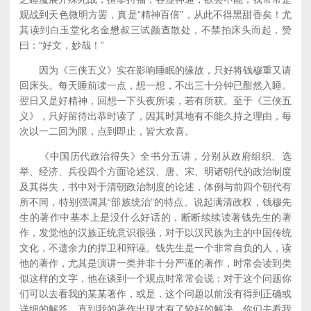
观战到天色微明方罢，真是“精神百倍”，从此不得黑甜香矣！尤
其读到白玉堂化名金懋叔三试颜查散处，不禁拍床头而起，赞
曰：“好文，妙哉！”
因为《三侠五义》实在影响睡眠的缘故，只好将钱穆重又请
回床头。每天睡前读一点，想一想，不出三十分钟已酣然入睡。
翌日又是好精神，回想一下头夜所读，若有所获。至于《三侠五
义》，只好留待出恭时读了，因其时其地有不能久持之理由，每
次以一二回为限，点到即止，皆大欢喜。
《中国历代政治得失》全书分五讲，分别从政府组织、选
举、经济、兵役四个方面论述汉、唐、宋、明诸朝代的政治制度
及其得失，书中对于清朝政治制度的论述，体例与前四个朝代有
所不同，特别强调其“部族统治”的特点。说起满清政权，钱穆先
生的著作中基本上是没什么好话的，断断续续读著钱先生的著
作，发觉他的汉族正统意识很强，对于以汉民族为主的中国传统
文化，不遗余力的捍卫和辩诬。钱先生是一个非常自负的人，读
他的著作，尤其是演讲一类并非十分严谨的著作，时常会读到类
似这样的文字，他在谈到一个观点时常常会说：对于这个问题你
们可以去看我的某某著作，或是，这个问题以前没有得到正确或
详细的解答，直到我的著作出现才有了较好的解决，你们去看我