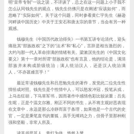
明“皇帝专制”一说之误，不详谈了，总之在这一问题上小子我不
怎么认同钱先生的观点，钱先生仿佛只是在阐述“应该如何”，而
忽略了“实际如何”。关于这个问题，同时参看黄仁宇先生《赫逊
河畔谈中国历史》中关于王安石和唐太宗的章节，当会有另一种
观感。
钱穆先生《中国历代政治得失》一书第五讲专论清代，迎头
痛批其“部族政权”之下的“法术”和“私心”，言辞是相当激烈的，
大约与那一代人革命排满的情绪有关。梁漱溟先生的《中国文化
要义》第十一章对所谓“部族政权”也有言及，他的结论是，满清
部族并未构成阶级统治；满人统治汉人，还是汉人统治满
人，“不亦甚难言乎！”
最近常读钱穆先生和吕思勉先生的著作，发觉此二位先生性
情恰成对照。钱先生是个性情中人，可以怒发冲冠，投笔从戎，
上马击狂胡，下马草军书，因而著作中感情色彩比较浓重；吕先
生呢，正是个温文尔雅、刚正不阿的书生，从不将主观好恶表现
在文章中，永远是那么冷静而富于条理，如果他是一个古代的史
官，一定是秉笔直书的董狐，虽手无缚鸡之力，但骨子里那种刚
强和坚毅，非常人所及。
读其书思其人，青灯为伴，悠然入梦。