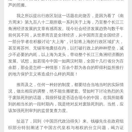
芦的照搬。
我之所以提出行政区划这一话题在此饶舌，是因为看了《南
方周末》第九百八十二期所载一系列关于上海，乃至整个长江三
角洲经济发展的文章有感而发。现今社会经济发展趋势与数千年
前何其不同，从世界而言是全球经济，从中国而言是全国经济，
一部分学者在积极讨论“大上海”，计划将上海的行政区域扩大，
甚至将苏州、无锡等地囊括在内，以打破行政上的种种壁垒，减
少不必要的内耗，以上海为龙头，带动整个长江三角洲经济圈的
发展。试想，如若现今中国一如两汉时期，全国十几行省分为百
余郡，那会是怎样一种情形！百余个郡为各自的即得利益所推行
的地方保护主义将造成什么样的局面！
推而及之，任何一种好的制度，都要结合当地当时的实际情
况，做出相应的调整，绝不能生搬硬套。譬如时下讨论热烈的关
于废除死刑的话题，我很怀疑是否适合现今的中国，在我所能看
到的相当长的一段时期内，我是绝对反对废除死刑的。当然，应
该加强死刑审判的监督复查力度。
扯远了，回到《中国历代政治得失》来。钱穆先生在政府组
织部分特别阐述了中国古代皇权与相权的分立问题，竭力证