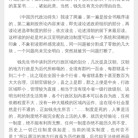
的某某书……，诸如此类。当然，钱先生有充分的理由自负。
《中国历代政治得失》我读了两遍，第一遍是按全书顺序读
的，第二遍则按所论内容来读，即先读论述政府组织的部分，再
读论述选举制度的部分，依次读去，论述清朝的留下来最后读。
这样读的好处是对从汉至明的政治制度可以有一个系统和清晰的
印象，不象初读那样感觉凌乱，同一问题被分割成了零散的几大
块，一个问题尚未完全明白，突然就被另一问题打断了。
钱先生书中谈到历代行政区域的划分，几次提及汉朝。汉朝
的地方行政是为后代所称颂的，全境有郡约一百余，每郡辖县十
到二十个，比之现在全国十余个行省，每省辖县数十甚至数百为
大大合理。汉朝官级较少，县之上是郡，郡之上便是中央，行政
区域即小，管理较为直接，相当于没有现今省一级行政级别。说
明当时经济生活简单，各个行政区划内基本可以各自为政，互相
依赖程度不大，没有一种大规模的区域内运作。这在现今社会显
然是行不通的，正如钱先生所言：“……制度是死的，人事是活
的，死的制度绝不能完全配合上活的人事。就历史经验论，任何
一制度，绝不能有利而无弊。任何一制度亦绝不能历久而不变。
历史上一切已往制度俱如是，当前的现实制度，也何尝不
是？”所以两汉的地方行政虽为历代称颂，后代却无法依样画葫