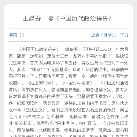
王昆吾：读《中国历代政治得失》
读读书
|
上页
:
目录页
:
下页
《中国历代政治得失》，钱穆著。三联书店二OO一年六月
第一版第一次印刷。定价十二元。九万八千字的小册子。很快读
完这本书，首先因为电脑坏了拿去修，得以远离比特空间二十余
天。其次，“钱穆”二字无疑是吸引我迫不及待的理由。钱穆的书
买得不算少了，只要坊间可觅，搜罗一空。他的《现代中国学术
论衡》、《湖上闲思录》、《中国史学名著》、《中国思想通俗
讲话》等书放在床头，临睡前总要翻翻，却总也翻不完。曾有人
反对我说不宜将钱公的书置于床头，那是需要正襟危坐，明灯一
盏，细细阅读的。我是其言，遂将以上各书纳于书架，床头代之
以一本《三侠五义》。这书是清末说唱艺人石玉昆的作品，问世
之后又经传统文人之手润删，允称善本。俞樾为之作序，称
其“事迹新奇，笔意酣恣”“闲中着色，精神百倍。”自此书盘踞床
头，南侠展昭、北侠欧阳春、锦毛鼠白玉堂等一班豪杰，便与我
之睡魔展开殊死战，揎拳捋袖，各显神通，欲罢不能，我常常是