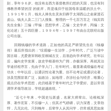
刻，享年９６岁。他没有去西方基督教所幻想的天国，也没有到
佛教所希望的涅 的彼岸，而是魂归于祖国母亲温暖的沃土中。
１９９１年１月，钱夫人捧先生灵灰归葬于太湖西山之俞家渡石
皮山。钱夫人及二三门人搜集、整理的一千七百万言之《钱宾四
先生全集》三编（甲编：思想学术，乙编：文史学术，丙编：文
化论述）五十四巨册，１９９４年－１９９７年由台北联经出版
公司出版。
回顾钱穆的学术道路，正如他的高足严耕望先生在《钱穆
传》最后所指出的：“综观穆一生治学，少年时代，广泛习读中
国古籍，尤爱唐宋韩欧至桐城古文，后渐趋向学术研究。壮年以
后，偏向史学发展，故史学根基特为广阔，亦极深厚。再就其治
学途径程序言，先由子学入门，壮年时代，最显著成绩偏在考证
功夫；中年以后，以通识性论著为重。但不论考证或通识论著，
涉及范围皆甚广泛，如政治，如地理，亦涉社会与经济，唯重心
观点仍在学术思想，此仍植基于青年时代之子学爱好。是以常强
调学术领导政治，学统超越政统。”
“近七十年来，中国史坛甚盛，名家大师辈出。论根柢深
厚、著作宏富，不仅穆一人；但其才气磅礴，识力深透，文章劲
悍，几无比伦。只到晚年，后辈学人从其问学，仍常感其思如泉