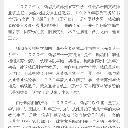
１９２７年秋，钱穆执教苏州省立中学，任最高班国文教师
兼班主任，为全校国文课主任教席。１９２８年春为商务印书
馆“万有文库”作《墨子》和《王守仁》。是年夏秋之际，钱穆的
原配夫人及新生婴儿相继去世。他的长兄声一先生赶回家帮助料
理后事，因劳伤过渡，旧病突发，不幸也病逝。两月之内，连遭
三丧。
钱穆在苏州中学期间，课外主要研究工作为撰写《先秦诸子
系年》。１９２９年，钱穆与张一贯结婚。是年，顾颉刚、胡适
相继来苏中演讲，钱穆得以与顾、胡相交。顾颉刚读到《系年》
初稿，建议钱氏到大学教历史，并向中山大学推荐。钱氏虽获中
大致聘，但苏中校长汪懋祖恳请钱再留一年，逐不果行。钱与蒙
文通曾通信论学。１９３０年蒙文通在南京讲学，曾来苏州与钱
相见，畅谈数日。蒙文通赞誉钱之《系年》可与顾享林诸前贤的
论著相媲美，认为“干嘉以来，少其匹矣”。
由于顾颉刚的推荐，１９３０年秋，钱穆得以任北平燕京大
学讲师，讲授国文，时年三十六岁。从此开始了他几十年的大学
教书生涯。是秋，恰逢刊载了钱穆《刘向歆父子年谱》一文的
《燕京学报》第七期出版，此文亦系顾颉刚先一年所约。是文批
驳康有为《新学伪经考》承袭刘逢禄今文经学家关于刘歆伪造经