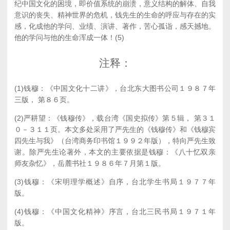
纪中国文化的困境，即价值系统的崩溃，意义结构的解体、自我
意识的丧失、精神世界的危机，钱先生的生命的呼应与存在的实
感，化成他的学问、业绩、演讲、著作，苦心孤诣，感天撼地。
他的学问与他的生命浑成一体！(5)
注释：
(1)钱穆：《中国文化十二讲》，台北东大图书公司１９８７年
三版， 第８６页。
(2)严耕望：《钱穆传》，载台湾《国史拟传》第５辑， 第３１
０－３１１页。本文多处采用了严先生的《钱穆传》和《钱穆宾
四先生与我》（台湾商务印书馆１９９２年版），特向严先生致
谢。除严先生论著外，本文的主要依据是钱穆：《八十忆双亲
师友杂忆》，岳麓书社１９８６年７月第１版。
(3)钱穆：《宋明理学概述》自序，台北学生书局１９７７年
版。
(4)钱穆：《中国文化精神》序言，台北三民书局１９７１年
版。