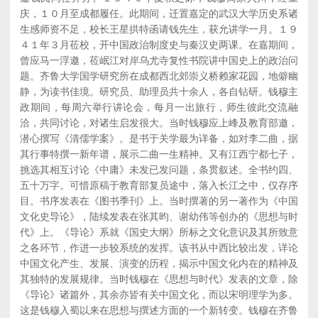
庆，１０月至成都履任。此期间，迁置嘉定的武汉大学历史系诸
生感师资不足，校长王星拱特函请钱先生，获允讲学一月。１９
４１年３月莅校，开中国政治制度史与秦汉史两课。在嘉期间，
曾应马一浮邀，莅岷江对岸乌尤寺复性书院讲中国史上的政治问
题。齐鲁大学国学研究所在成都西北郊崇义桥赖家花园，地僻幽
静，为读书佳境。研究员、助理员共十余人，各自钻研。钱穆主
政期间，每周六举行讲论会，每月一出旅行，师生彼此交流融
洽，共同讨论，对诸生启发很大。当时钱穆应上峰及教育部邀，
潜心撰写《清儒学案》。是书于关学最为详备，如对李二曲，据
其行事特撰一新年谱，展示二曲一生精神。又有江西宁都七子，
挑选其相互讨论《中庸》未发已发问题，条贯叙述。全书约四、
五十万字。可惜原稿于教育部复员途中，落入长江之中，仅存序
目。书序发表在《图书季刊》上。当时撰著的另一著作为《中国
文化史导论》，陆续发表在张其昀、谢幼伟等创办的《思想与时
代》上。《导论》系就《国史大纲》所标之文化意识及其所致意
之各环节，作进一步较系统的发挥。该书从中西比较出发，详论
中国文化产生、发展、演变的历程，揭示中国文化内在的精神及
其独特的发展规律。当时钱穆在《思想与时代》发表的文章，除
《导论》诸篇外，其余亦皆有关中国文化，而以宋明理学为多。
这是钱穆入蜀以来在思想与撰述方面的一个新转变。钱穆在齐鲁