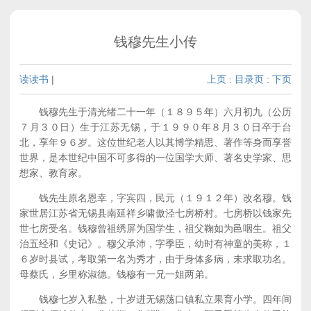
钱穆先生小传
读读书
|
上页
:
目录页
:
下页
钱穆先生于清光绪二十一年（１８９５年）六月初九（公历
７月３０日）生于江苏无锡，于１９９０年８月３０日卒于台
北，享年９６岁。这位世纪老人以其博学精思、著作等身而享誉
世界，是本世纪中国不可多得的一位国学大师、著名史学家、思
想家、教育家。
钱先生原名恩幸，字宾四，民元（１９１２年）改名穆。钱
家世居江苏省无锡县南延祥乡啸傲泾七房桥村。七房桥以钱家先
世七房受名。钱穆曾祖绣屏为国学生，祖父鞠如为邑咽生。祖父
治五经和《史记》。穆父承沛，字季臣，幼时有神童的美称，１
６岁时县试，考取第一名为秀才，由于身体多病，未求取功名。
母蔡氏，乡里称淑德。钱穆有一兄一姐两弟。
钱穆七岁入私塾，十岁进无锡荡口镇私立果育小学。四年间