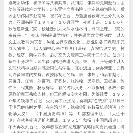
邀与谢幼伟、崔书琴等共襄其事。及到港，张其昀先期赴台，谢
幼伟等继续筹办学校，定名亚洲文商书院，内定钱穆为院长。后
因谢幼伟因事赴南洋，崔书琴去台，乃邀唐君毅与张丕介共同效
力。亚洲书院于１９４９年１０月开学，夜间上课。１９５０年
秋改建新亚书院，校址迁到九龙深水桂林街，日间上课。书院的
宗旨是：“上朔宋明书院讲学精神，并旁采西欧导师制度，以人
文主义教育为宗旨，沟通世界东西文化”。新亚以各门课程来完
成人物中心，以人物中心来传授各门课程。该院始设文史、哲
教、经济、商学四系，后扩充为文理商三学院十二个系。创办时
条件十分艰苦，师生多为内地去港人员。钱、唐、张等先生以人
文理想精神自励并感染同仁与学生，呕心沥血，创办新亚，亦得
到许多同道的支持。教授除初期的钱、唐、张外，稍后有赵冰、
吴俊升、任泰、刘百闵、罗香林、张维翰、梁寒操、卫挺生、陈
伯庄、程兆熊、杨汝梅等，有的纯尽义务，不取报酬。学校经费
原靠沪商王岳峰支持，但王的经济实力有限。为筹经费，１９５
０年冬钱穆去台北，受到蒋中正接见，蒋嘱其“总统府”每月拨三
千港元供临时之用。在台湾期间，钱穆曾到各校及机关演讲《文
化学大义》、《中国历史精神》等，后都整理出版。《人生十
论》亦就各校讲词扩充而成。１９５１年秋撰《中国思想史》。
冬天再次到台北，次年春应台湾“总统府”战略顾问委员会邀，讲