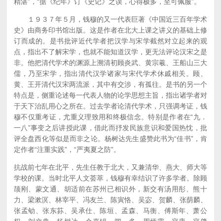
精湛”，“据《纪年》订《史记》之误，心得极多，至可佩服”。
１９３７年５月，钱穆的又一代表巨著《中国近三百年学术
史》由商务印书馆出版。这是作者在北大上课之讲义的基础上修
订而成的。是书批评近代学者把汉学与宋学截然对立起来的观
点，指出不了解宋学，也就不能知道汉学，更无法评论汉宋之是
非。他把清代学术的渊源上溯清初顾炎武、黄宗羲、王船山三大
儒，乃至宋学，指出清代汉学诸家与宋代学术休戚相关。顾、
黄、王开清代汉宋两流派，其中有交涉，有孤往。是书的另一个
特点是，侧重论述每一代表人物的论学思想主旨，指出诸学者对
于天下治乱用心之所在。过去学者论清代学术，只强调考证，钱
穆不仅重考证，尤重义理致用和终极信念。特别是作者在“九．
一八”事变之后讲授此课，借此而抒发民族意识和爱国热忱，批
评全盘西化等似是而非之论。杨树达先生盛赞此书为“佳书”，肯
定作者“注重实践”，“严夷夏之防”。
抗战前七年在北平，先生任教于北大，又兼清华、燕大、师大等
学校的课。当时北平人文荟萃，钱穆有幸结识了许多学者。除顾
颉刚、蒙文通、胡适前在苏州已相识外，新交有汤用彤、熊十
力、梁漱溟、林宰平、冯友兰、陈寅恪、吴宓、贺麟、张荫麟、
张孟劬、张东荪、吴承仕、陈垣、孟森、马衡、傅斯年、萧公