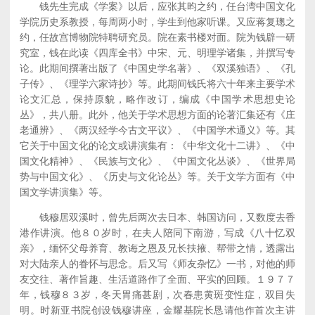
钱先生完成《学案》以后，应张其昀之约，任台湾中国文化
学院历史系教授，每周两小时，学生到他家听课。又应蒋复璁之
约，任故宫博物院特聘研究员。院在素书楼对面。院为钱辟一研
究室，钱在此读《四库全书》中宋、元、明理学诸集，并撰写专
论。此期间撰著出版了《中国史学名著》、《双溪独语》、《孔
子传》、《理学六家诗抄》等。此期间钱氏将六十年来主要学术
论文汇总，保持原貌，略作改订，编成《中国学术思想史论
丛》，共八册。此外，他关于学术思想方面的论著汇集还有《庄
老通辨》、《两汉经学今古文平议》、《中国学术通义》等。其
它关于中国文化的论文或讲演集有：《中华文化十二讲》、《中
国文化精神》、《民族与文化》、《中国文化丛谈》、《世界局
势与中国文化》、《历史与文化论丛》等。关于文学方面有《中
国文学讲演集》等。
钱穆居双溪时，曾先后两次去日本、韩国访问，又数度去香
港作讲演。他８０岁时，在夫人陪同下南游，写成《八十忆双
亲》，缅怀父母养育、教诲之恩及兄长扶掖、帮带之情，透露出
对大陆亲人的眷怀与思念。后又写《师友杂忆》一书，对他的师
友交往、著作旨趣、生活道路作了全面、平实的回顾。１９７７
年，钱穆８３岁，冬天胃痛甚剧，次春患黄斑变性症，双目失
明。时新亚书院创设钱穆讲座，金耀基院长恳请他作首次主讲