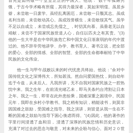
首先是如何做一个堂堂正正的中国人。他说：“数十年孤陋穷
饿，于古今学术略有所窥，其得力最深者，莫如宋明儒。虽居乡
僻，未尝敢一日废学。虽经乱离困厄，未尝敢一日颓其志。虽或
名利当前，未尝敢动其心。虽或毁誉横生，未尝敢馁其气。虽学
不足以自成立，未尝或忘先儒之_ ，时切其向慕。虽垂老无以自
靖献，未尝不于国家民族世道人心，自任以匹夫之有其责。”(3)
他的一生大半是在中华民族危亡和中国文化日渐衰弱的年代中渡
过的。他不辞辛劳地讲学、办学、教书育人、著书立说，把全部
的爱心、全部的情感、全部的智慧、全部的生命都奉献给了中华
民族的文化伟业。
他一生与甲午战败以来的时代忧患共终始。他说：“余对中
国传统文化之深博伟大，所知甚浅。然自问爱国热忱，则自幼年
迄于今兹，从未后人。凡我所讲，无不自我对国家民族之一腔热
忱中来。我之生年，在前清光绪乙未，即马关条约台湾割让日本
之年。我之一生，即常在此外患纷乘，国难深重之困境中。民国
元年，我即在乡村小学教书。我之稍有知识，稍能读书，则莫非
因国难之鼓励，受国难之指导。我之演讲，则皆是从我一生在不
断的国难之鼓励与指导下困心衡虑而得。”(4)因此，他的著作的
字里行间浸透了血和泪， 浸透了深厚的民族悲情和历史意识，
充满了对过去的思念与敬意，对未来的企盼与信心。面对２０世