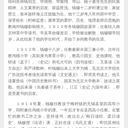
得到良师钱伯圭、华倩朔、华紫翔、华山、顾子重等先生的民族
精神、人文素养的启发、获益匪浅。钱穆十二岁时遭父丧，家徒
壁立，靠本族怀海义庄抚恤为生。他十三岁考入常州府中学堂，
深受校长（时称监督）屠孝宽的爱护。历史、地理老师吕思勉的
教诲对钱穆影响很大。１９１０年冬钱穆因故退学，次春转入南
京钟英中学读书。辛亥革命爆发后，学校被迫解散，钱穆辍学回
乡，从此结束了他的学生时代，开始了乡间教书的生涯。
１９１２年，钱穆十八岁，任教秦家水渠三兼小学。次年任
教鸿模小学（其前身为果育小学），教高小国文、史地课程。他
研读《孟子》、《史记》和毛大可的《四书改错》，又喜读《东
方杂志》和严译数种。时钱穆以未上大学为憾，见北京大学招生
广告说投考者须先读章学诚《文史通义》，即求其书读之。他又
读夏曾佑《中国历史教科书》，因其为北京大学教本，故读之甚
勤。他后来著《先秦诸子系年》，订正《史记 六国年表》，即
是受夏书的启发。
１９１４年夏，钱穆任教设于梅村镇的无锡县第四高等小
学，同时兼任鸿模小学的课。一年后才专在县四高小任教。在繁
忙的教书工作之余，坚持读书，效法古人“刚日读经、柔日读
史”。钱穆授《论语》课，正好在读《马氏文通》，即仿其例论