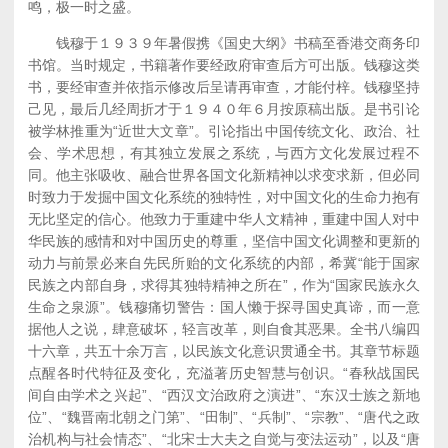
鸣，极一时之盛。
钱穆于１９３９年暑假携《国史大纲》书稿至香港交商务印
书馆。当时规定，书籍著作要经政府审查后方可出版。钱穆这类
书，要经审查并依指示修改后呈请再审查，才能付梓。钱穆坚持
己见，最后几经周折才于１９４０年６月按原稿出版。是书引论
被学林推重为“近世大文章”。引论指出中国传统文化、政治、社
会、学术思想，有其独立发展之系统，与西方文化发展过程不
同。他主张吸收、融合世界各国文化新精神以求变求新，但必同
时致力于发掘中国文化系统的独特性，对中国文化的生命力抱有
无比坚定的信心。他致力于重建中华人文精神，重建中国人对中
华民族的感情和对中国历史的尊重，坚信中国文化调整和更新的
动力与前景必来自先民所贻的文化系统的内部，希冀“能于国家
民族之内部自身，求得其独特精神之所在”，作为“国家民族永久
生命之泉源”。钱穆痛切警告：国人懒于探寻国史真谛，而一意
据他人之说，肆意破坏，轻言改革，则自食其恶果。全书八编四
十六章，共五十余万言，以民族文化意识贯通全书。其章节标题
点醒各时代特征及变化，充溢著历史智慧与创识。“春秋战国民
间自由学术之兴起”、“西汉文治政府之演进”、“东汉士族之新地
位”、“魏晋南北朝之门第”、“田制”、“兵制”、“宗教”、“唐代之政
治机构与社会情态”、“北宋士大夫之自觉与变法运动”，以及“唐