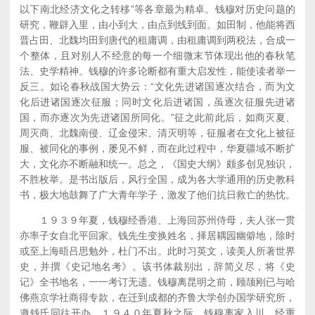
以下南北经济文化之转移”等各章最为精卓。钱穆对历史问题的
研究，鞭辟入里，由小到大，由点到线到面。如田制，他能将西
晋占田、北魏均田到唐代的租庸调，由租庸调到两税法，合成一
个整体，且对别人不经意的每一个细微末节体现出他的春秋笔
法、史学精神。钱穆的许多论断都有重大启发性，能使读者举一
反三。如论春秋战国大势云：“文化先进诸国逐次结合，而为文
化后进诸国逐次征服；同时文化后进诸国，虽逐次征服先进诸
国，而亦逐次为先进诸国所同化。”征之此前此后，如商灭夏、
周灭商、北魏南侵、辽金侵宋、清灭明等，征服者在文化上被征
服、被同化的事例，屡见不鲜，而在此过程中，华夏疆域不断扩
大，文化亦不断融和统一。总之，《国史大纲》颇多创见独识，
不胜枚举。是书出版后，风行全国，成为各大学通用的历史教科
书，极大地鼓舞了广大青年学子，激发了他们抗日救亡的热忱。
１９３９年夏，钱穆经香港、上海回苏州侍母，夫人张一贯
亦率子女自北平回家。钱先生变换姓名，择居耦园幽僻地，除时
或至上海晤吕思勉外，杜门不出。此时习英文，读美人所著世界
史，并撰《史记地名考》。该书体裁别出，辞简义尽，将《史
记》全书地名，一一考订无遗。钱穆离昆明之前，顾颉刚已与哈
佛燕京学社商得专款，在迁到成都的齐鲁大学创办国学研究所，
邀钱氏同往开办。１９４０年夏秋之际，钱穆离家入川，经重