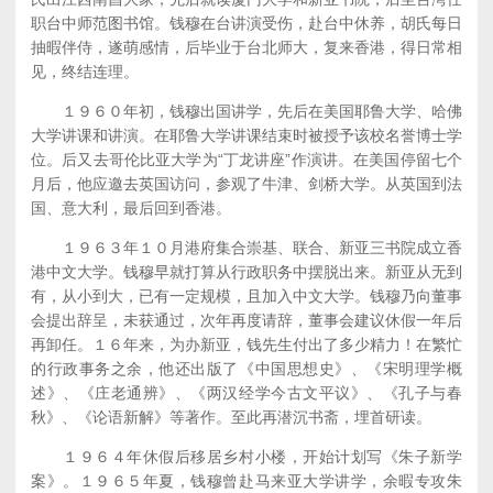
职台中师范图书馆。钱穆在台讲演受伤，赴台中休养，胡氏每日
抽暇伴侍，遂萌感情，后毕业于台北师大，复来香港，得日常相
见，终结连理。
１９６０年初，钱穆出国讲学，先后在美国耶鲁大学、哈佛
大学讲课和讲演。在耶鲁大学讲课结束时被授予该校名誉博士学
位。后又去哥伦比亚大学为“丁龙讲座”作演讲。在美国停留七个
月后，他应邀去英国访问，参观了牛津、剑桥大学。从英国到法
国、意大利，最后回到香港。
１９６３年１０月港府集合崇基、联合、新亚三书院成立香
港中文大学。钱穆早就打算从行政职务中摆脱出来。新亚从无到
有，从小到大，已有一定规模，且加入中文大学。钱穆乃向董事
会提出辞呈，未获通过，次年再度请辞，董事会建议休假一年后
再卸任。１６年来，为办新亚，钱先生付出了多少精力！在繁忙
的行政事务之余，他还出版了《中国思想史》、《宋明理学概
述》、《庄老通辨》、《两汉经学今古文平议》、《孔子与春
秋》、《论语新解》等著作。至此再潜沉书斋，埋首研读。
１９６４年休假后移居乡村小楼，开始计划写《朱子新学
案》。１９６５年夏，钱穆曾赴马来亚大学讲学，余暇专攻朱