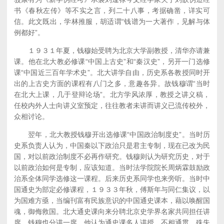
书《春秋左传》等不实之言，列二十八事，考据确凿，详实可
信。此文既出，学林推服，胡适谓“钱谱为一大著作，见解与体
例都好”。
１９３１年夏，钱穆始受聘为北京大学副教授，清华亦请兼
课。他在北大教必修课“中国上古史”和“秦汉史”，另开一门选修
课“中国近三百年学术史”。北大讲学自由，历史系各教授同时开
出的上古史方面的课程有八门之多，意趣各异。故钱穆谓“当时
在北大上课，几于登辩论场”。北方学风浓厚，教授之讲义稿，
任校内外人士向讲义室预定，往往教者未讲而讲义已流传校外，
众相讨论。
翌年，北大教授钱穆开出选修课“中国政治制度史”。当时历
史系负责人认为，中国秦以下政治只是君主专制，现在已改为民
国，对以前政治制度不必再作研究。钱穆则认为研究历史，对于
以前政治如何是专制，应该知道。当时法学院院长周炳霖鼓励政
治系全体同学选修这一课程。后来历史系同学也来旁听。当时中
国通史为部定必修课程，１９３３年秋，傅斯年与同仁集议，以
为国难方亟，当编刊富有民族意识的中国通史课本，藉以唤醒国
魂，御侮救国。北大通史课向来分聘北京史学界名家共同担任讲
席，钱穆也分讲一席。他认为通史课多人讲授，不相通贯，殊失