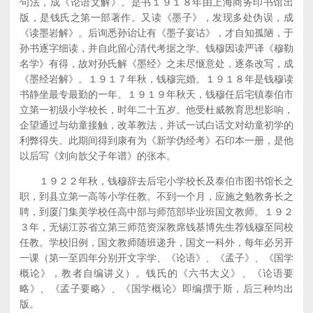
句法，成《论语文解》。是书１９１８年由上海商务印书馆出
版，是钱氏之第一部著作。又读《墨子》，发现多处伪误，成
《读墨岩解》。后询悉孙诒让有《墨子宴诂》，才自知孤陋，于
孙书逐字细读，并自此留心清代考据之学。钱穆因读严译《穆勒
名学》有得，故对孙氏解《墨经》之未尽惬意处，逐条改写，成
《墨经岩解》。１９１７年秋，钱穆完婚。１９１８年是钱穆读
书静坐最专最勤的一年。１９１９年秋天，钱穆任后宅镇泰伯市
立第一初级小学校长，时年二十五岁。他受杜威教育思想影响，
企望通过与幼童接触，改革教法，并试一试白话文对幼童初学的
利弊得失。此期间得到康有为《新学伪经考》石印本一册，是他
以后写《刘向歆父子年谱》的张本。
１９２２年秋，钱穆辞去后宅小学校长及泰伯市图书馆长之
职，到县立第一高等小学任教。不到一个月，应施之勉教务长之
聘，到厦门集美学校任高中部与师范部毕业班国文教师。１９２
３年，无锡江苏省立第三师范资深教席钱基博先生荐钱穆至同校
任教。学校旧例，国文教师随班递升，国文一科外，每年必另开
一课（第一至四年分别开文字学、《论语》、《孟子》、《国学
概论》，教者自编讲义）。钱氏的《六书大义》、《论语要
略》、《孟子要略》、《国学概论》即编撰于斯，后三种均出
版。