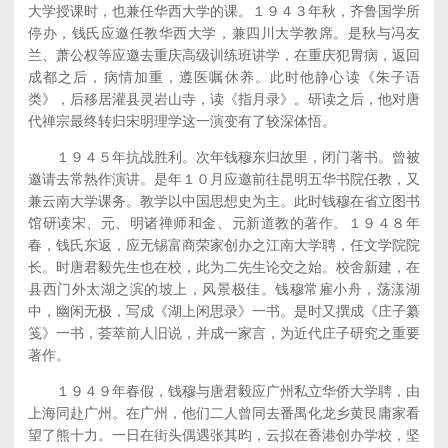
大学授课时，也兼任华西大学的课。１９４３年秋，齐鲁国学所
停办，钱氏应邀任教华西大学，兼四川大学教席。是秋与冯友
兰、萧公权等应邀去重庆高级训练班讲学，在重庆犯胃病，返回
成都之后，病情加重，遵医嘱休养。此时他静心读《朱子语
类》，后移居灌县灵岩山寺，读《指月录》。研读之后，他对唐
代禅宗最终转归宋明理学这一演变有了较深体悟。
１９４５年抗战胜利。次年钱穆东归故里，闭门著书。曾被
邀请去常熟作演讲。是年１０月应邀前往昆明五华书院任教，又
兼云南大学课务。教学以中国思想史为主。此时钱穆在省立图书
馆研读宋、元、明诸禅师和金、元新道教的著作。１９４８年
春，钱氏东返，应无锡富商荣家创办之江南大学聘，任文学院院
长。时唐君毅先生也在校，此为二先生论交之始。校舍新建，在
县西门外太湖之滨的坡上，风景极佳。钱穆常雇小舟，荡漾湖
中，幽闲无极，写成《湖上闲思录》一书。是时又撰成《庄子纂
笺》一书，荟萃前人旧说，并成一家言，为近代庄子研究之重要
著作。
１９４９年春假，钱穆与唐君毅应广州私立华侨大学聘，由
上海同赴广州。在广州，他们二人曾同去番禺化龙乡黄艮庸家看
望了熊十力。一日在街头偶遇张其昀，云拟在香港创办学校，坚