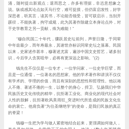
涌，随时提出新观点；退而思之，亦多有理据，非恣意想象之
说。纵或感其论点如天马行空，难可捉摸，但仍富启发性，好学
深思者，听其言，读其书，不论能否领受，皆可获启示，当别开
蹊径，不能执著，拘守成规，此为其著作除建立本身论点外，对
于史学教育之另一贡献，殊为难能！”
“穆自民国二十年代，骤跃居史坛前列，声誉日隆，于同辈
中年齿最少，而年寿最永，其谢世亦标识同辈史坛之落幕。民国
以来，史家述作甚丰，穆著述尤富，遍涉中国文史哲艺，诸多别
识，今后学人含英咀华，必将有更深远之影响。”(2)
钱先生不仅仅是一位专才，一位学问家，一位史学巨擘，而
且是一位通儒，一位著名的思想家。他的学术著作和讲演不仅仅
有学术的、学理的价值，而且有深刻的思想性和哲理性。他以诲
人不倦、著述不倦的一生，以整个的身心，捍卫、弘扬我们中华
民族历史文化传统的精华，抗拒著工业化、商业化的现代社会对
人性的肢解，抗拒著欧风美雨狂_突进时代所造成的民族文化生
命的衰亡。他肩负著“为往圣继绝学”的使命，是我们民族的真正
的脊梁！
钱穆一生把为学与做人紧密地结合起来，更强调如何做人，