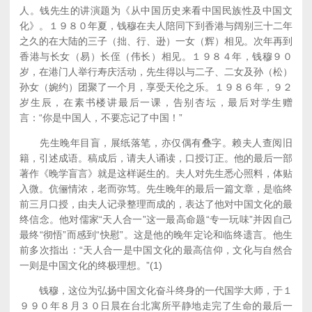
人。钱先生的讲演题为《从中国历史来看中国民族性及中国文
化》。１９８０年夏，钱穆在夫人陪同下到香港与阔别三十二年
之久的在大陆的三子（拙、行、逊）一女（辉）相见。次年再到
香港与长女（易）长侄（伟长）相见。１９８４年，钱穆９０
岁，在港门人举行寿庆活动，先生得以与二子、二女及孙（松）
孙女（婉约）团聚了一个月，享受天伦之乐。１９８６年，９２
岁生辰，在素书楼讲最后一课，告别杏坛，最后对学生赠
言：“你是中国人，不要忘记了中国！”
先生晚年目盲，展纸落笔，亦仅偶有叠字。赖夫人查阅旧
籍，引述成语。稿成后，请夫人诵读，口授订正。他的最后一部
著作《晚学盲言》就是这样诞生的。夫人对先生悉心照料，体贴
入微。伉俪情浓，老而弥笃。先生晚年的最后一篇文章，是临终
前三月口授，由夫人记录整理而成的，表达了他对中国文化的最
终信念。他对儒家“天人合一”这一最高命题“专一玩味”并因自己
最终“彻悟”而感到“快慰”。这是他的晚年定论和临终遗言。他生
前多次指出：“天人合一是中国文化的最高信仰，文化与自然合
一则是中国文化的终极理想。”(1)
钱穆，这位为弘扬中国文化奋斗终身的一代国学大师，于１
９９０年８月３０日晨在台北寓所平静地走完了生命的最后一