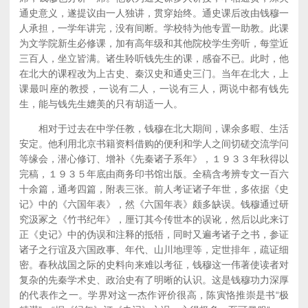
通史意义，遂提议由一人独讲，贯穿始终。通史课后改由钱穆一
人承担，一学年讲完，没有间断。学校特为他专置一助教。此课
为文学院新生必修课，加有高年级和其他院校学生旁听，每堂近
三百人，坐立皆满。诸生聆听钱先生的课，感奋不已。此时，他
在北大的课程改为上古史、秦汉史和通史三门。当年在北大，上
课最叫座的教授，一说有二人，一说有三人，两说中都有钱先
生，能与钱先生媲美的只有胡适一人。
相对于过去在中学任教，钱穆在北大期间，课余多暇、生活
安定。他利用北京书籍资料借购的便利和学人之间切磋交流学问
等缘会，潜心修订、增补《先秦诸子系年》，１９３３年秋得以
完稿，１９３５年底由商务印书馆出版。全稿含考辨专文一百六
十余篇，通考四篇，附表三张。前人考证诸子年世，多依据《史
记》中的《六国年表》，然《六国年表》颇多缺误。钱穆通过研
究汲冢之《竹书纪年》，厘订其今传世本的误讹，然后以此来订
正《史记》中的伪误和注释的抵牾，同时又遍考诸子之书，参证
诸子之行谊及六国政事、年代、山川地理等，定世排年，疏证细
密。春秋战国之际的史料向来难以考征，钱穆这一伟著使读者对
复杂的先秦学术史、政治史有了明晰的认识。这是钱穆功力深厚
的代表作之一。学界对这一杰作评价很高，陈寅恪推崇是书“极