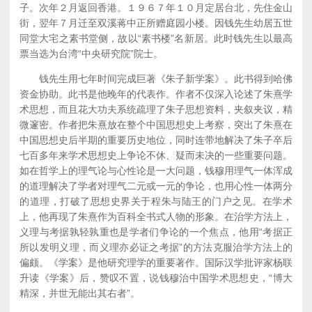
子。次年２月返回香港。１９６７年１０月定居台北，先住金山
街，翌年７月迁至双溪蒋中正所赠庭园小楼。因钱先生幼居五世
同堂大宅之素书堂侧，故以“素书楼”名新居。此时钱先生以最高
票当选为台湾“中央研究院”院士。
钱先生用七年时间完成巨著《朱子新学案》。此书得到哈佛
资金协助。此书是他晚年的代表作。作者不仅深入论述了朱熹学
术思想，而且花大功夫系统疏理了朱子思想资料，夹叙夹议，精
微邃密。作者把朱熹放在整个中国思想史上考察，突出了朱熹在
中国思想史后半期的重要历史地位，同时连带地解决了朱子卒后
七百多年来学术思想史上争论不休、疑而未决的一些重要问题。
如在哲学上的理气论与心性论是一大问题，钱穆用理气一体浑成
的道理解决了学者对理气二元或一元的争论，也用心性一体两分
的道理，打破了思想史界关于程朱与陆王的门户之见。在学术
上，他再现了朱熹作为百科全书式人物的形象。在治学方法上，
义理与考据孰轻孰重也是学者们争论的一个焦点，他用“考据正
所以发明义理，而义理亦必证之考据”的方法克服治学方法上的
偏颇。《学案》是他研究理学的重要著作。国际汉学批评家杨联
升读《学案》后，赞叹不置，说钱穆治中国学术思想史，“博大
精深，并世无能出其右者”。