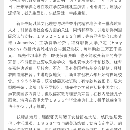
《中国历代政治得失》，后出书，为学界所重视。同年４月１６
日，应朱家骅之邀在淡江学院新建礼堂演讲，刚刚讲完，屋顶水
泥塌落，钱先生受伤，头破昏迷，幸能康复。
新亚书院以其文化理想与艰苦奋斗的精神培养出一批高质量
人才，引起香港社会各方面的关注、同情和尊敬，并逐步得到国
际承认与支持。１９５２－１９５３年间，先有亚洲协会代表艾
维（Jameslvy）主动资助经费，继有耶鲁大学卢定（Harry
Rudin）教授代表雅礼协会与新亚协议，每年助款二万五千美
元。 钱先生坦率相告，即使获得资助，也不能改变新亚的办学
宗旨，不能把新亚变成教会学校，雅礼表示决不干预校政。旋即
在嘉林边道租一新校舍。不久，又有美国福特基金会捐款，择址
农圃道建校舍，由港府拨地兴工。新亚在创校六年后始有自建校
舍。１９５５年春，获哈佛燕京社资助，有专款购置图书，建大
型图书馆，出版《新亚学报》。钱先生办学旨在弘扬中国文化，
虽获美国多方资助，但以儒家教育理想为宗旨，在校内悬挂孔子
画像。港府在香港大学１９５５年毕业生典礼上，授予钱穆名誉
博士学位，以示尊重。
钱穆赴港后，继配张氏与诸子女皆留在大陆。钱氏独居无
侣，生活维艰。１９５６年春与胡美琦缔婚，始有安定生活。胡
氏出江西南昌大家，先后就读厦门大学和新亚书院，后至台湾任