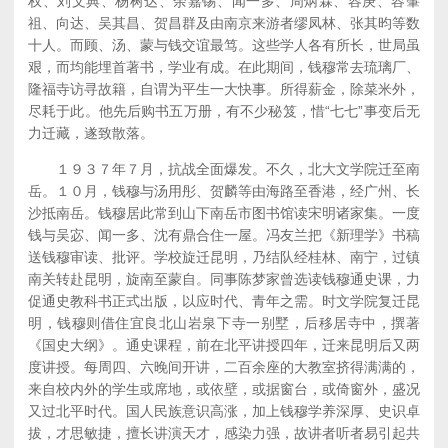
权、刘文典、杨树达、余嘉锡、闻一多、周炳霖、容庚、容肇
祖、向达、吴其昌、贺昌群及由南京来游者缪凤林、张其昀等数
十人。而顾、汤、蒙与钱交谊最笃。这些学人各有所长，世局虽
艰，而均能埋首著书，学业有成。在此期间，钱穆常去琉璃厂、
隆福寺访寻故籍，自谓为平生一大快事。所得薪金，除菜米外，
尽耗于此。他先后购书五万册，有不少秘笈，惜“七七”事变后无
力迁藏，遂致散落。
１９３７年７月，抗战全面爆发。不久，北大文学院迁至南
岳。１０月，钱穆与汤用彤、贺麟等由海路至香港，经广州、长
沙抵南岳。钱穆居此常到山下南岳市图书馆读宋明诸家集。一度
钱与吴宓、闻一多、沈有鼎合住一屋。冯友兰把《新理学》书稿
送钱穆审读、批评。学校旋迁昆明，乃结队经桂林、南宁，过镇
南关转赴昆明，旋南至蒙自。同事陈梦家曾选读钱穆通史课，力
促通史教科书正式出版，以应时代、青年之需。时文学院复迁昆
明，钱穆则借住宜良北山岩泉下寺一别墅，后移居寺中，撰著
《国史大纲》。通史课程，前在北平讲授四年，迁来昆明后又两
度讲授。每周四、六晚间开讲，二百余座的大教室挤得满满的，
来自校内外的学生或席地，或依壁，或据窗台，或倚窗外，盛况
又过北平时代。国人民族意识高涨，加上钱穆学养深厚、史识卓
拔，才思敏捷，擅长讲演天才，感染力强，故讲者听者易引起共