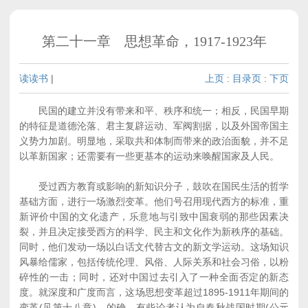
第二十一章 思想革命，1917-1923年
读读书
|
上页
:
目录页
:
下页
民国的建立并没有带来和平、秩序和统一；相反，民国早期
的特征是道德沦落、君主复辟运动、军阀割据，以及外国帝国主
义势力加剧。明显地，采取共和体制而带来的政治面貌，并不足
以革新国家；还需要有一些更基本的运动来唤醒国家及人民。
受过西方教育或影响的新知识分子，鼓吹在国民生活的哲学
基础方面，进行一场激烈变革。他们号召用现代西方的标准，重
新评价中国的文化遗产，乐意地与引致中国衰弱的那些因素决
裂，并且决定接受西方的科学、民主和文化作为新秩序的基础。
同时，他们发动一场以白话文代替古文的新文学运动。这场知识
风暴给儒家，包括传统伦理、风俗、人际关系和社会习俗，以粉
碎性的一击；同时，还对中国过去引入了一种全面否定的新态
度。就深度和广度而言，这场思想变革超过1895-1911年期间的
变革(见第十八章)。的确，有些论者认为自春秋战国时期(公元