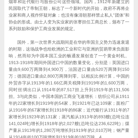
烟草和近代银行与股份公司这些领域。国内，1912年新建立的
民国取代了帝制王朝，标志了一个新时代的开始，政府不再将企
业家和商人视作怀疑对象；也没有像清朝那样禁止私人"团体"和
协会的形成。由士人变为实业家的张謇担任工商总长，颁布了一
系列鼓励和保护工商业发展的规定。
国外，第一次世界大战期间是在华的帝国主义势力迅速衰退
的时期，这场战争也给欧洲的工业和它与亚洲的贸易带来负面影
响，然而却为中国本国工业的畅通发展创造了一个黄金时机。
1913-1918年期间外国进口中国的数量变化，分别是：英国进口
量由9,600万两降到4,900万，法国进口量由520万两降到150
万；德国进口量由2,800万两降到零。以相反比例计算，中国的
外贸赤字从1913年的1.66亿两关税降到1919年的1,600万两，
同时丝绸出口从1914年的87,517担上升到1919年的131,506
担。3与此类似，中国本国的工商业飞速增长：纺织公司从1911
年的22家增长到1919年的54家，到1921年已达109家；面粉厂
从1916年的67家增长到1918年的86家；近代银行从1911年的7
家增长到1923年的131家；蒸汽船从1913年的893艘(总吨位连
141,024吨)增长到1918年的2,027艘(总吨位达236,622吨)；煤
产量从1913年的1,280万吨增长到1919年的2,010万吨；钢产量
从1914年的100万吨增长到1919年的180万吨。4