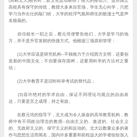
(简称北大)校长时，新文化运动获得了很大的推动力。这所国立
高校具有保守的传统，教授大多来自官场，学生无心向学，只把
学习当作出仕的敲门砖，大学的轻浮气氛和师生的散漫士气是声
名狼藉的。
担任校长一职之后，蔡元培便警告他们，大学是学习的地
方，并不是升官发财的快捷方式。他根据三项原则管理：
(1)大学应该是研究机构--不独致力于介绍西方文明，还要创
造新的中国文化；不但要保存国粹，还要用科学的方法对之重
估；
(2)大学教育不是旧时科举考试的替代品；
(3)容许绝对的学术自由，保证不同理论与观点的自由表
达，只要是言之成理，持之有故。
在蔡元培的指导下，北大成为令人振奋的高等教育机构，教
师中有不同政治理念的教授--自由主义的、激进的、社会主义
的、无政府主义的、保守主义的和反动的。北大以数量众多的著
作与思想生活而闻名，国内许多重要和前程远大的学者纷纷加入