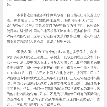
款。
日本带着这些秘密条约来到凡尔赛，自信能在山东问题上获
胜。毋庸赘言，日本如能保住山东，便是间接承认了"二十一
条"的有效性和与北京政权签订的秘密协议的可行性。这些条约
使日本在满洲和中国其它地区获得了比在山东更多的特权。日本
对待条约的行径，显示了它在国际关系的务实态度，这与中国人
信奉西方思想的天真态度，形成了鲜明对照。
中国代表团15来到了这个他们认为是忠实于民主、自决、
保护弱者原则的公正法庭上。事实上，威尔逊的理想主义和十四
点和平计划已使中国人着迷，许多人相信，久已期待的世界民主
终于到来了，威尔逊要从破碎的旧世界中锻造出一个新的世界。
1918年11月17日，六千名中国人在北京游行，庆祝西方民主在
对抗德国专制和黩武主义上所取得的胜利。正是在怀抱这种高期
望，中国代表团来到凡尔赛，发誓要寻求收复山东，彻底废除不
平等条约。但是，他们热情澎湃的乐观情绪迅速变成为沮丧，因
为他们被冷酷地告知，和会并不是为了调整昔日所有的国际间的
恩怨而召开，而是为了解决战争结束后出现的问题而召开，因
此，只有山东问题被列入了议事日程。