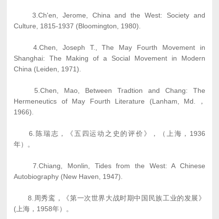
3.Ch'en, Jerome, China and the West: Society and
Culture, 1815-1937 (Bloomington, 1980).
4.Chen, Joseph T., The May Fourth Movement in
Shanghai: The Making of a Social Movement in Modern
China (Leiden, 1971).
5.Chen, Mao, Between Tradtion and Chang: The
Hermeneutics of May Fourth Literature (Lanham, Md.，
1966).
6.陈瑞志，《五四运动之史的评价》，（上海，1936
年）。
7.Chiang, Monlin, Tides from the West: A Chinese
Autobiography (New Haven, 1947).
8.周秀鸾，《第一次世界大战时期中国民族工业的发展》
(上海，1958年）。