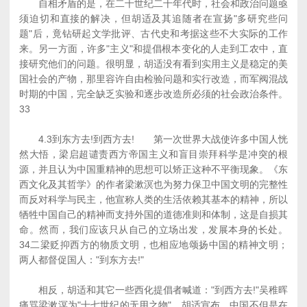
自相矛盾的是，在二十世纪二十年代时，社会和政治问题亟
须迫切和直接的解决，但胡适及其追随者在宣扬"多研究些问
题"后，竟钻研起文学批评、古代史和考据这些不大实际的工作
来。另一方面，许多"主义"和提倡根本变化的人走到工农中，直
接研究他们的问题。很明显，胡适没有看到实用主义是稳定的美
国社会的产物，那里容许自由检验问题和实行改造，而军阀混战
时期的中国，完全缺乏实验和逐步改造所必须的社会政治条件。
33
4.3到东方去!到西方去! 第一次世界大战使许多中国人恍
然大悟，梁启超谴责西方帝国主义和盲目崇拜科学是冲突的根
源，并且认为中国重精神的思想可以矫正这种不平衡现象。《东
西文化及其哲学》的作者梁漱溟也为努力保卫中国文明的完整性
而反对科学与民主，他宣称人类的生活依赖其基本的精神，所以
牺牲中国自己的精神而支持外国的道德准则和体制，这是自损其
命。然而，我们应该只从自己的立场出发，发展本身的长处。
34二梁贬抑西方的物质文明，也相应地颂扬中国的精神文明；
两人都督促国人："到东方去!"
相反，胡适和其它一些西化提倡者喊道："到西方去!"吴稚晖
痛骂梁漱溟为"十七世纪的无用之物"。胡适宣布，中国不但是在