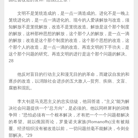
文明不是笼统造成的，是一点一滴造成的。进化不是一晚上
笼统进化的，是一点一滴进化的。现今的人爱谈解放与改造，须
知解放不是笼统解放，改造不是笼统改造。解放是这个那个制度
的解放，这种那种思想的解放，这个那个人的解放，是一点一滴
的解放；改造是这个那个制度的改造，这个那个思想的改造，这
个那个人的改造，是一点一滴的改造。再造文明的下手功夫，是
这个那个问题的研究。再造文明的进行是这个那个问题的解决。
28
他反对盲目的行动主义和漫无目的的革命，而建议自发的和
逐步的改造，以消除社会进步的五大敌人--贫穷、疾病、文盲、
腐败和混乱。
李大钊是马克思主义的忠实信徒，他回答道，"主义"能为解
决社会问题提供一个"总方向"，是必须的。他以同样犀利的词锋
争辩："恐怕必须有一个根本解决，才有把一个一个问题都解决
的希望。就以俄国而论，罗曼诺夫家族(Romanoffs)没有被颠
覆、经济组织没有被改造以前，一切问题丝毫不能解决，今则全
部解决。"29