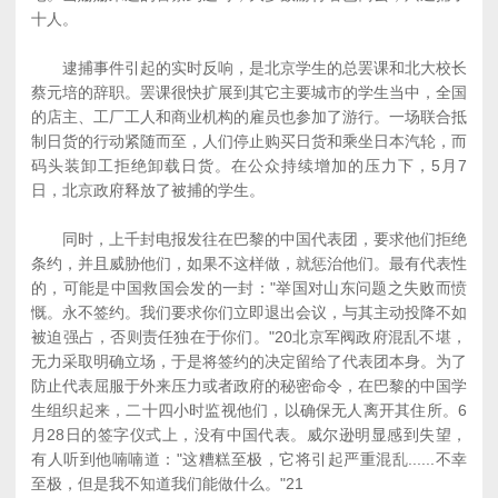
十人。
逮捕事件引起的实时反响，是北京学生的总罢课和北大校长
蔡元培的辞职。罢课很快扩展到其它主要城市的学生当中，全国
的店主、工厂工人和商业机构的雇员也参加了游行。一场联合抵
制日货的行动紧随而至，人们停止购买日货和乘坐日本汽轮，而
码头装卸工拒绝卸载日货。在公众持续增加的压力下，5月7
日，北京政府释放了被捕的学生。
同时，上千封电报发往在巴黎的中国代表团，要求他们拒绝
条约，并且威胁他们，如果不这样做，就惩治他们。最有代表性
的，可能是中国救国会发的一封："举国对山东问题之失败而愤
慨。永不签约。我们要求你们立即退出会议，与其主动投降不如
被迫强占，否则责任独在于你们。"20北京军阀政府混乱不堪，
无力采取明确立场，于是将签约的决定留给了代表团本身。为了
防止代表屈服于外来压力或者政府的秘密命令，在巴黎的中国学
生组织起来，二十四小时监视他们，以确保无人离开其住所。6
月28日的签字仪式上，没有中国代表。威尔逊明显感到失望，
有人听到他喃喃道："这糟糕至极，它将引起严重混乱......不幸
至极，但是我不知道我们能做什么。"21