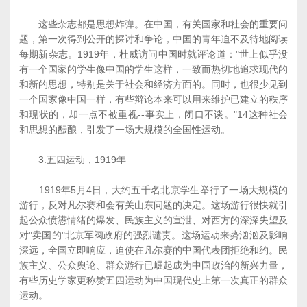
这些杂志都是思想炸弹。在中国，有关国家和社会的重要问
题，第一次得到公开的探讨和争论，中国的青年迫不及待地阅读
每期新杂志。1919年，杜威访问中国时就评论道："世上似乎没
有一个国家的学生像中国的学生这样，一致而热切地追求现代的
和新的思想，特别是关于社会和经济方面的。同时，也很少见到
一个国家像中国一样，有些辩论本来可以用来维护已建立的秩序
和现状的，却一点不被重视--事实上，闭口不谈。"14这种社会
和思想的酝酿，引发了一场大规模的全国性运动。
3.五四运动，1919年
1919年5月4日，大约五千名北京学生举行了一场大规模的
游行，反对凡尔赛和会有关山东问题的决定。这场游行很快就引
起公众愤懑情绪的爆发、民族主义的宣泄、对西方的深深失望及
对"卖国的"北京军阀政府的强烈谴责。这场运动来势汹汹及影响
深远，全国立即响应，迫使在凡尔赛的中国代表团拒绝和约。民
族主义、公众舆论、群众游行已崛起成为中国政治的新兴力量，
有些历史学家更称赞五四运动为中国现代史上第一次真正的群众
运动。