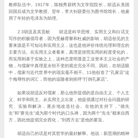
教师队伍中。1917年，陈独秀获聘为文学院院长，胡适从美国
回国后成为文学教授。翌年，李大钊获委任为图书馆馆长，他雇
用了年轻的毛泽东为助理。
2.3胡适及其贡献 胡适是科学思维、实用主义和白话文
写作的积极倡导者，因为受赫胥黎和杜威的影响，胡适创见的主
要来源是不可知论和实用主义，这也是他评价传统伦理和理念的
主要方法。在实用主义者看来，真理是按照实用的程度变化的，
而实用则基于实验之上，这种态度明显是工业资本主义社会的产
物，与儒家中真理是永恒不变的观念完全不同。因此，在胡适眼
中，儒家与近代世界中的现实毫不相干。11他创造了"孔家店"这
个侮辱性的词汇，而他的追随者则疾呼"打倒孔家店"。
如果说胡适反对儒家，那么他所提倡的是自由主义、个人主
义、科学和民主。从实用主义出发，他提倡通过对社会问题的研
究、实验和解决，逐步地改造社会。在他的支持下，"德先
生"和"赛先生"成为那个时代的口头禅，因为两个"先生"都来自西
方，因此他提倡完全西化，"到西方去"是他的要旨。
胡适自己的话是对其哲学的最好解释。他说：新思潮的精神