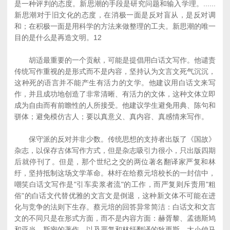
是一种评判的态度。新思潮的手段是研究问题和输入学理。......
新思潮对于旧文化的态度，在消极一面是反对盲从，是反对调
和；在积极一面是用科学的方法来做整理的工夫。新思潮的唯一
目的是什么是再造文明。12
胡适最重要的一个贡献，可能是提倡用白话文写作。他谴责
传统写作重视的是形式而不是内容，坚持认为文言文死气沉沉，
这种死的语言并不能产生有活力的文学。他建议用白话文来写
作，并且成功地创造了非常清晰、有活力的文体，这种文体立即
成为自由而有前瞻性的人所接受。他建议学生避免用典、陈句和
骈体；避免模仿古人；要以真意义、真内容、真感情来写作。
保守派的反对并非少数。传统思想的支持者出版了《国故》
杂志，以保存古体写作方式，但是杂志吸引力很小，只出版四期
后就停刊了。但是，那个世纪之交的两位著名翻译家严复和林
纡，坚持抵制这场文学革命。林纡在给蔡元培校长的一封信中，
嘲笑白话文写作是"引车卖浆者流"的工作，而严复则斥责用"粗
俗"的白话文代替优雅的文言文是倒退，这种新文体不可能在进
化与竞争的法则下生存。蔡元培的回答异常简洁：白话文和文言
文的不同只是在形式方面，而不是内容方面：赫胥黎、孟德斯鸠
和亚当．斯密的著作，以及严复和林纡翻译的狄更斯、大小仲马