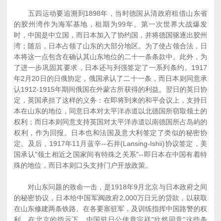
五四运动要追溯到1898年，当时德国从清政府租借山东省
的胶州湾作为海军基地，租期为99年。第一次世界大战爆发
时，中国是中立国，而日本加入了协约国，并将德国驱逐出胶州
湾；随后，日本占领了山东的大部分地区。为了使占领合法，日
本将这一点包含在确认其山东地位的二十一条条款中。此外，为
了进一步巩固其要求，日本还与列强签定了一系列条约。1917
年2月20日的日俄协定，俄国承认了二十一条，而日本则同意承
认1912-1915年期间俄国在外蒙古所获得的利益。翌日的英日协
定，英国承担了这样的义务：在即将到来的和平会议上，支持日
本在山东的地位，同意日本对太平洋赤道以北德国所窃取领土的
权利；而日本则同意支持英国对太平洋赤道以南德国所占岛屿的
权利，作为回报。日本也和法国及意大利签定了类似的秘密协
定。及后，1917年11月蓝辛--石井(Lansing-Ishii)协议签定，美
国承认"领土相近之国家间有特殊之关系"--即日本在中国有着特
殊的地位，而日本则口头支持门户开放政策。
对山东问题的致命一击，是1918年9月北京与日本政府之间
的秘密协议，日本给中国军阀政府2,000万日元的贷款，以获取
在山东修建两条铁路、在各要塞驻军，及训练指挥中国路警的权
利。在北京的指示下，中国驻日公使章宗祥"欣然同意"这些条