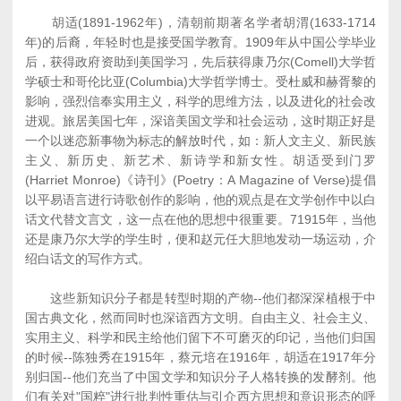
胡适(1891-1962年)，清朝前期著名学者胡渭(1633-1714
年)的后裔，年轻时也是接受国学教育。1909年从中国公学毕业
后，获得政府资助到美国学习，先后获得康乃尔(Comell)大学哲
学硕士和哥伦比亚(Columbia)大学哲学博士。受杜威和赫胥黎的
影响，强烈信奉实用主义，科学的思维方法，以及进化的社会改
进观。旅居美国七年，深谙美国文学和社会运动，这时期正好是
一个以迷恋新事物为标志的解放时代，如：新人文主义、新民族
主义、新历史、新艺术、新诗学和新女性。胡适受到门罗
(Harriet Monroe)《诗刊》(Poetry：A Magazine of Verse)提倡
以平易语言进行诗歌创作的影响，他的观点是在文学创作中以白
话文代替文言文，这一点在他的思想中很重要。71915年，当他
还是康乃尔大学的学生时，便和赵元任大胆地发动一场运动，介
绍白话文的写作方式。
这些新知识分子都是转型时期的产物--他们都深深植根于中
国古典文化，然而同时也深谙西方文明。自由主义、社会主义、
实用主义、科学和民主给他们留下不可磨灭的印记，当他们归国
的时候--陈独秀在1915年，蔡元培在1916年，胡适在1917年分
别归国--他们充当了中国文学和知识分子人格转换的发酵剂。他
们有关对"国粹"进行批判性重估与引介西方思想和意识形态的呼