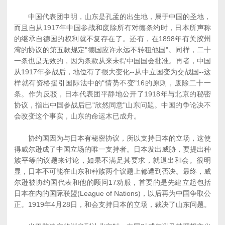
中国代表团申明，山东是孔孟的出生地，属于中国的圣地，
而且自从1917年中国参战和废除所有对德条约时，日本所声称
的继承自德国的权利就不复存在了。还有，在1898年有关胶州
湾的协议的第五款规定"德国应许永远不转租他国"。同样，二十
一条也是无效的，因为条款从来未得中国国会批准。再者，中国
从1917年参战后，地位有了很大变化--从中立国变为交战国--这
样就有资格援引国际法中的"情势不变"16的原则，废除二十一
条。作为反驳，日本代表团平静地公开了1918年与北京的秘密
协议，指出中国参战后已"欣然同意"山东问题。中国的争论决不
会改变这个事实，山东的命运木已成舟。
协约国因为与日本有秘密协议，所以支持日本的立场，这使
得威尔逊成了中国立场的唯一支持者。日本发出威胁，要提出种
族平等的议题来讨论，如果不满足其要求，就退出和会。很明
显，日本不可能在山东和种族两个议题上都遭到否决。最终，威
尔逊被协约国代表和他的顾问17劝服，首要的是先建立起包括
日本在内的国际联盟(League of Nations)，以后再为中国争取公
正。1919年4月28日，和会支持日本的立场，裁决了山东问题。