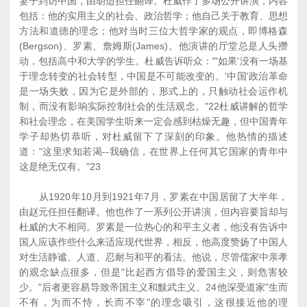
妻子到访中国，由胡适担任翻译。杜威作了多场公开讲演，内容
包括：他的实用主义的社会、政治哲学；他自己关于教育、思想
方法和道德的理念；他对当时三位大哲学家的观点，即博格森
(Bergson)、罗素、詹姆斯(James)。他演讲的厅堂总是人头攒
动，包括高中和大学的学生。杜威告诉听众："'如果'没有一场基
于理念转变的社会转型，中国是不可能改变的。'中国'政治革命
是一场失败，因为它是外部的，形式上的，只触动社会运作机
制，而没有影响实际控制社会的生活观念。"22杜威讲解的哲学
和社会理念，在美国学生听来一定会感到枯燥无趣，但中国青年
学子却热切恭听，对杜威留下了深刻的印象。他热情的描述
道："这里求知若渴--我确信，在世界上任何其它国家的青年中
这是绝无仅有。"23
从1920年10月到1921年7月，罗素在中国居留了大半年，
由赵元任担任翻译。他也作了一系列公开讲演，但内容要旨却与
杜威的大不相同。罗素是一位热心的和平主义者，他没有告诉中
国人应该作些什么来适应现代世界，相反，他高度赞扬了中国人
对生活静谧、人道、忍耐与和平的看法。他说，尽管儒家中亲孝
的观念缺点很多，但是"比起西方倡导的爱国主义，则危害较
少。"后者更容易导致帝国主义和黩武主义。24他深受道家"生而
不有，为而不恃，长而不宰"的理念吸引，这很接近他的理