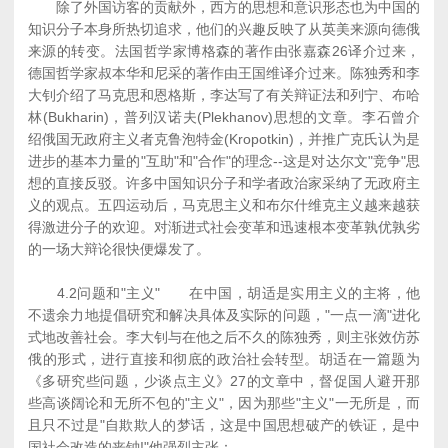
除了外国访客的贡献外，西方的思想和意识形态也为中国的
知识分子本身所热切追求，他们的兴趣反映了从英美来源向德俄
来源的转变。法国哲学家博格森的著作由张嘉森26译介过来，
德国哲学家叔本华和尼采的著作由王国维译介过来。陈独秀和李
大钊介绍了马克思和恩格斯，李达写了有关辩证法和列宁、布哈
林(Bukharin)，普列汉诺夫(Plekhanov)思想的文章。李石曾介
绍俄国无政府主义者克鲁泡特金(Kropotkin)，并推广克氏认为是
进步的基本力量的"互助"和"合作"的理念--这是对达尔文"竞争"思
想的直接反驳。许多中国知识分子和学者政治家采纳了无政府主
义的观点。五四运动后，马克思主义和布尔什维克主义越来越获
得激进分子的欢迎。对渐进式社会变革和迅速根本变革孰优孰劣
的一场大辩论很快便爆发了。
4.2问题和"主义" 在中国，胡适是实用主义的主将，他
不遗余力地提倡研究和解决具体及实际的问题，"一点一滴"进化
式地改善社会。李大钊与在他之后不久的陈独秀，则主张效仿苏
俄的形式，进行直接和彻底的政治社会转型。胡适在一篇题为
《多研究些问题，少谈点主义》27的文章中，督促国人避开那
些高谈阔论和无所不包的"主义"，因为那些"主义"一无所是，而
且只不过是"自欺欺人的梦话，这是中国思想破产的铁证，是中
国社会改造的丧钟!"他强烈主张：