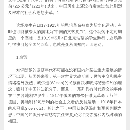
前722-公元前221年)以来，中国历史上还没有发生过如此剧烈
及根本的社会和思想变革。1
这场发生在1917-1923年的思想革命被奉为新文化运动，有
时也可能被夸大的描述为"中国的文艺复兴"。这个动荡不定时期
里的一个高峰，是1919年5月4日北京浩荡的学生游行，这场游
行很快引起全国的回应，也就是众所周知的五四运动。
1.背景
知识酝酿的激荡年代不可能在没有国内外某些重大发展的情
况下出现。从国外来看，第一次世界大战期间，民族主义和民主
情绪格外强烈，威尔逊(Wilson)的民族自决和取消秘密缔约的理
念，吸引了中国的知识分子。而且，一系列具有时代意义的事件
在世界各地相继发生：1917年俄国的布尔什维克革命；芬兰、
德国、奥地利和匈牙利的社会主义者的反抗运动；1918年日本
的米骚乱(rice riots)。相比之下，中国却饱受混乱和军阀割据之
患，中国的知识分子深感有责任来复兴受冲突弥漫和内战蹂躏的
祖国。