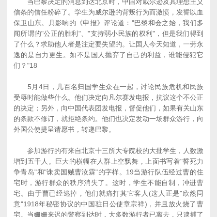
当巴黎决定的消息到达北京时，中国对威尔逊及其理想主义
信条的信任粉碎了。学生为威尔逊的背叛行为而激愤，发誓以血
保卫山东。具影响的《申报》评论道："巴黎和会之始，我们多
闻所谓的"公正的胜利"、"支持弱小民族的权利"，但是我们得到
了什么？求助他人者是注定要失望的。让国人今天知道，一劳永
逸的是自力更生。如不是国人抛弃了自己的利益，谁能侵犯它
们？"18
5月4日，几百名归国学生众在一起，讨论民族危机和民族
受辱时能做些什么。他们决定向凡尔赛发电报，抗议这个不公正
的决定；另外，向中国代表团发电报，督促他们，如果有关山东
的条款不修订，就拒绝条约。他们也决定发动一场群众游行，向
外国公使提呈请愿书，转递巴黎。
参加游行的有来自北京十三所大专院校的大批学生，人数激
增到五千人。巨大的横幅在人群上空飘舞，上面书写着"誓死力
争青岛"和"诛卖国贼曹汝霖"的字样。19当游行队伍经过曹的住
宅时，游行群众的秩序消失了。这时，学生不能自制，冲进曹
宅。由于曹已经逃掉，他们就痛打其它客人(这人正是"欣然同
意"1918年秘密协议的中国驻日公使章宗祥)，并且放火烧了曹
宅。当姗姗来迟的警察到达时，大多数游行者已离去，只逮捕了