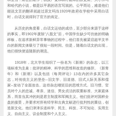
和哈代的小说，都是以平易的语言写就的。公平而论，难道他们
能说文言的翻译就超过原文吗当1920年政府在学校中采用白话
时，白话文就得到了官方的肯定。
从历史的角度看，白话文运动的成功，至少部分来源于这样
的事实，即1902年废除"八股文"后，中国学生缺少可仿效的明确
样板，在追求新鲜异常事物的过程中，他们首先被梁启超半文半
白的新闻文体吸引了很短一段时间。但是，随着白话文的出现，
他们很快便追随新的潮流。
1918年，北大学生组织了一份名为《新潮》的杂志，以三
项标准为圭臬：批评的精神、科学的思维和改造的修辞。《新青
年》和《新潮》以及包括《每周评论》13在内的许多其它杂
志，对传统主义的堡垒--旧文学、旧道德、旧式人际关系和儒
家--发动了全面攻击。这些杂志嘲笑旧的思维方式、旧习惯、官
员对个人的忠诚、孝亲、迷信、男女贞洁的双重标准、大家庭体
系，而首当其冲的则是君主制度和军阀主义。他们批评对国粹全
盘的接受，并要求对所有经学和古典文献进行批判性的重估，创
造新文化。他们津津乐道科学、民主、科技、不可知论、实用主
义、自由主义、议会制度和个人主义。