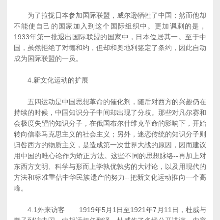
为了拉拢日本参加国际联盟，威尔逊牺牲了中国；然而他却
不能使自己的国家加入到这个国际组织中。更加讽刺的是，
1933年第一批退出国际联盟的国家中，日本位居其一。至于中
国，虽然拒绝了对德和约，但却和奥地利签定了条约，因此自动
成为国际联盟的一员。
4.新文化运动的扩展
五四运动是中国思想革命的催化剂，随后对西方的兴趣仍在
持续的时候，中国知识分子中间却出现了分歧。那些对凡尔赛和
会极度失望的知识分子，在俄国布尔什维克革命的影响下，开始
转向信奉马克思主义的社会主义；另外，迷恋传统的知识分子则
归咎西方的物质主义，是造成第一次世界大战的原因，因而建议
用中国的唯心论作为矫正方法。这些不同的思想脉络--再加上对
东西方文明、科学与形而上学孰优孰劣的大讨论，以及用现代的
方法和标准重估中华民族遗产的努力--把新文化运动推向一个高
峰。
4.1外来访客 1919年5月1日至1921年7月11日，杜威与