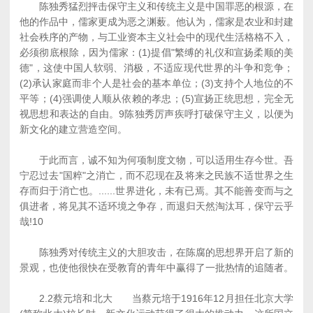
陈独秀猛烈抨击保守主义和传统主义是中国罪恶的根源，在
他的作品中，儒家更成为恶之渊薮。他认为，儒家是农业和封建
社会秩序的产物，与工业资本主义社会中的现代生活格格不入，
必须彻底根除，因为儒家：(1)提倡"繁缚的礼仪和宣扬柔顺的美
德"，这使中国人软弱、消极，不适应现代世界的斗争和竞争；
(2)承认家庭而非个人是社会的基本单位；(3)支持个人地位的不
平等；(4)强调使人顺从依赖的孝忠；(5)宣扬正统思想，完全无
视思想和表达的自由。9陈独秀厉声疾呼打破保守主义，以便为
新文化的建立营造空间。
于此而言，诚不知为何项制度文物，可以适用生存今世。吾
宁忍过去"国粹"之消亡，而不忍现在及将来之民族不适世界之生
存而归于消亡也。......世界进化，未有已焉。其不能善变而与之
俱进者，将见其不适环境之争存，而退归天然淘汰耳，保守云乎
哉!10
陈独秀对传统主义的大胆攻击，在陈腐的思想界开启了新的
景观，也使他很快在受教育的青年中赢得了一批热情的追随者。
2.2蔡元培和北大 当蔡元培于1916年12月担任北京大学