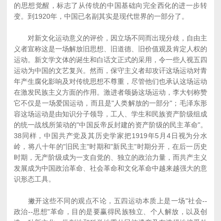
的思想觉醒，标志了从传统的中国基础向完全西化的进一步转
变。到1920年，中国已名副其实是现代世界的一部分了。
对新文化运动意义的评价，因立场不同而出现分歧，自由主
义者宣称这是一场解放旧思想、旧道德、旧价值观及肯定人权的
运动。新文学文体的诞生和白话文正式的采用，令一些人视五四
运动为中国的文艺复兴。然而，保守主义者却攻讦这场运动对青
年产生腐化影响及对传统思想不尊重，尽管他们也承认这场运动
在激发民族主义方面的作用。激进者颂扬这场运动，李大钊称赞
它不仅是一场爱国运动，而且是"人类解放的一部分"；毛泽东形
容这场运动是由知识分子领导，工人、学生和民族资产阶级组成
的统一战线所策动的"中国反帝反封建的资产阶级的民主革命"。
38同样，中国共产党及其历史学家把1919年5月4日视为分水
岭，将八十年的"旧民主"时期和"新民主"时期分开，在后一历史
时期，无产阶级成为一支自觉的、独立的政治力量，而共产主义
发展成为中国政治革命、社会革命和文化革命中越来越强大的意
识形态工具。
撇开这些不同的观点不论，五四运动本质上是一场"社会--
政治--思想"革命，目的是要赢得民族独立、个人解放，以及创