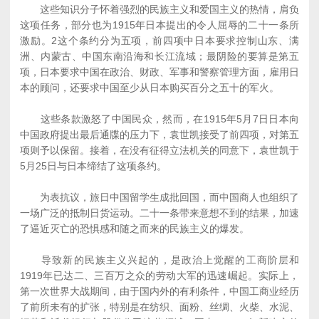
这些知识分子怀着强烈的民族主义和爱国主义的热情，肩负
这项任务，部分也为1915年日本提出的令人屈辱的二十一条所
激励。2这个条约分为五项，前四项中日本要求控制山东、满
洲、内蒙古、中国东南沿海和长江流域；最阴险的要算是第五
项，日本要求中国在政治、财政、军事和警察管理方面，雇用日
本的顾问，还要求中国至少从日本购买百分之五十的军火。
这些条款激怒了中国民众，然而，在1915年5月7日日本向
中国政府提出最后通牒的压力下，袁世凯接受了前四项，对第五
项则予以保留。接着，在没有征得立法机关的同意下，袁世凯于
5月25日与日本缔结了这项条约。
为表抗议，旅日中国留学生成批回国，而中国商人也组织了
一场广泛的抵制日货运动。二十一条带来意想不到的结果，加速
了逼近灭亡的恐惧感和随之而来的民族主义的爆发。
导致新的民族主义兴起的，是政治上觉醒的工商阶层和
1919年已达二、三百万之众的劳动大军的迅速崛起。实际上，
第一次世界大战期间，由于国内外的有利条件，中国工商业经历
了前所未有的扩张，特别是在纺织、面粉、丝绸、火柴、水泥、