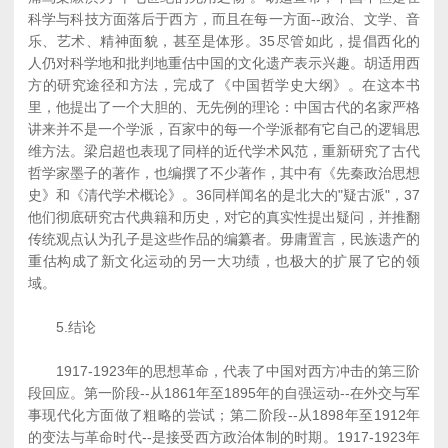
科学与科技方面落后于西方，而且在每一方面--政治、文学、音
乐、艺术、精神面貌，甚至是体形。35尽管如此，提倡西化的
人仍对科学地和批判地重估中国的文化遗产表示兴趣。胡适用西
方的研究途径和方法，完成了《中国哲学史大纲》。在这本书
里，他提出了一个大胆的、无先例的理论：中国古代的名家严格
讲来并不是一个学派，百家中的每一个学派都有它自己的逻辑思
维方法。梁启超也表现了同样的近代学术风范，重新研究了古代
哲学家墨子的著作，也编撰了不少著作，其中有《先秦政治思想
史》和《清代学术概论》。36同样闻名的是北大的"疑古派"，37
他们彻底研究古代典籍和历史，对它的真实性提出疑问，并推翻
传统观点认为孔子是这些作品的编纂者。毋庸置言，民族遗产的
重估构成了新文化运动的另一大功绩，也极大的扩展了它的领
域。
5.结论
1917-1923年的思想革命，代表了中国对西方冲击的第三阶
段回应。第一阶段--从1861年至1895年的自强运动--在外交与军
事现代化方面做了粗略的尝试；第二阶段--从1898年至1912年
的变法与革命时代--是接受西方政治体制的时期。1917-1923年