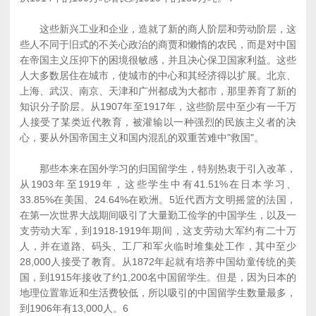
这些新兴工业和企业，造就了新的商人阶层和劳动阶层，这
些人不同于旧式的不关心政治的商贾和懒惰的农民，而是对中国
在帝国主义压抑下的困境很敏感，并且决心保卫国家利益。这些
人大多数居住在城市，使城市的中心和其经济得以扩展。北京、
上海、武汉、南京、天津和广州都成为大都市，那里养育了新的
知识分子阶层。从1907年至1917年，这些阶层中至少有一千万
人接受了某类近代教育，被灌输以一种强烈的民族主义者的决
心，要从外国帝国主义和国内混乱的双重苦难中"救国"。
那些本来在国外学习的归国留学生，特别热衷于引入改革，
从1903年至1919年，这些学生中有41.51%在日本学习、
33.85%在美国、24.64%在欧洲。5近代西方文明摇篮的法国，
在第一次世界大战期间吸引了大量勤工俭学的中国学生，以及一
支劳动大军，到1918-1919年期间，这支劳动大军约有二十万
人，并在道路、码头、工厂和军火临时堆集处工作，其中至少
28,000人接受了教育。从1872年起就有培养中国幼童传统的美
国，到1915年接收了约1,200名中国留学生。但是，因为日本的
地理位置靠近和生活费较低，所以吸引的中国留学生数量最多，
到1906年有13,000人。6