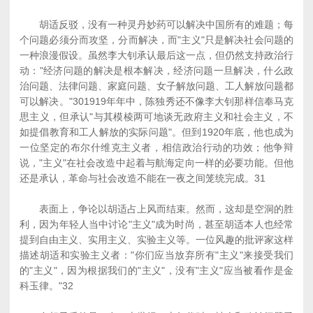
胡适反驳，没有一种灵丹妙药可以解决中国所有的难题；每
个问题必须分而攻坚，分而解决，而"主义"只是解决社会问题的
一种浪漫假设。虽然李大钊承认最后这一点，但仍然支持政治行
动："经济问题的解决是根本解决，经济问题一旦解决，什么政
治问题、法律问题、家庭问题、女子解放问题、工人解放问题都
可以解决。"301919年年中，陈独秀还不像李大钊那样信奉马克
思主义，但承认"与其模棱两可地谈无政府主义和社会主义，不
如提倡教育和工人解放的实际问题"。但到1920年底，他也成为
一位坚定的布尔什维克主义者，相信政治行动的功效；他争辩
说，"主义"在社会改造中起着与航海定向一样的必要功能。但他
还是承认，革命与社会改造不能在一夜之间笼统完成。31
表面上，争论以胡适占上风而结束。然而，这却是空洞的胜
利，因为年轻人当中讨论"主义"成为时尚，甚至胡适本人也经常
提到自由主义、实用主义、实验主义等。一位风趣的批评家这样
描述胡适和实验主义者："你们应当放弃所有"主义"来接受我们
的"主义"，因为根据我们的"主义"，没有"主义"应当被看作是金
科玉律。"32