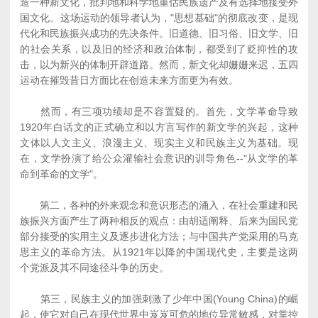
造一种新文化，批判地和科学地重估民族遗产及有选择地接受外
国文化。这场运动的领导者认为，"思想基础"的彻底改变，是现
代化和民族振兴成功的先决条件。旧道德、旧习俗、旧文学、旧
的社会关系，以及旧的经济和政治体制，都受到了贬抑性的攻
击，以为新兴的体制开辟道路。然而，新文化却姗姗来迟，五四
运动在摧毁昔日方面比在创造未来方面更为有效。
然而，有三项功绩却是不容置疑的。首先，文学革命导致
1920年白话文的正式确立和以方言写作的新文学的兴起，这种
文体以人文主义、浪漫主义、现实主义和民族主义为基础。现
在，文学扮演了给公众灌输社会意识的训导角色--"从文学的革
命到革命的文学"。
第二，各种的外来观念和意识形态的涌入，在社会重建和民
族振兴方面产生了两种相反的观点：由胡适阐释、后来为国民党
部分接受的实用主义及逐步进化方法；与中国共产党采用的马克
思主义的革命方法。从1921年以降的中国现代史，主要是这两
个党派及其不同途径斗争的历史。
第三，民族主义的加强刺激了少年中国(Young China)的崛
起，使它对自己在现代世界中岌岌可危的地位异常敏感，对掌控