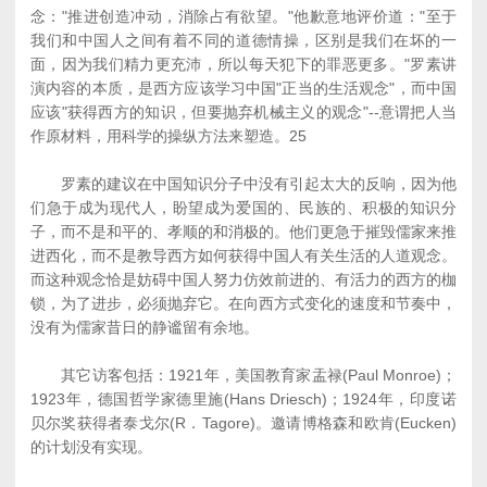
念："推进创造冲动，消除占有欲望。"他歉意地评价道："至于
我们和中国人之间有着不同的道德情操，区别是我们在坏的一
面，因为我们精力更充沛，所以每天犯下的罪恶更多。"罗素讲
演内容的本质，是西方应该学习中国"正当的生活观念"，而中国
应该"获得西方的知识，但要抛弃机械主义的观念"--意谓把人当
作原材料，用科学的操纵方法来塑造。25
罗素的建议在中国知识分子中没有引起太大的反响，因为他
们急于成为现代人，盼望成为爱国的、民族的、积极的知识分
子，而不是和平的、孝顺的和消极的。他们更急于摧毁儒家来推
进西化，而不是教导西方如何获得中国人有关生活的人道观念。
而这种观念恰是妨碍中国人努力仿效前进的、有活力的西方的枷
锁，为了进步，必须抛弃它。在向西方式变化的速度和节奏中，
没有为儒家昔日的静谧留有余地。
其它访客包括：1921年，美国教育家盂禄(Paul Monroe)；
1923年，德国哲学家德里施(Hans Driesch)；1924年，印度诺
贝尔奖获得者泰戈尔(R．Tagore)。邀请博格森和欧肯(Eucken)
的计划没有实现。