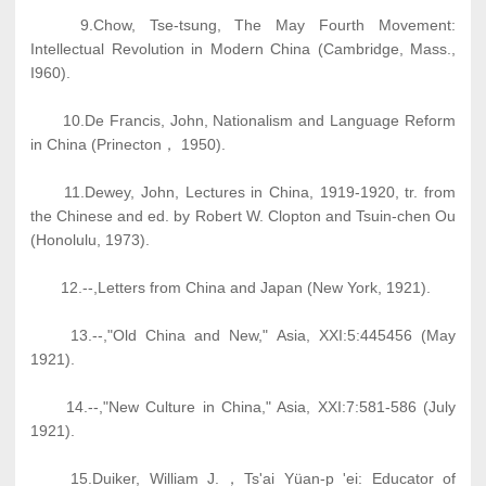
9.Chow, Tse-tsung, The May Fourth Movement:
Intellectual Revolution in Modern China (Cambridge, Mass.,
I960).
10.De Francis, John, Nationalism and Language Reform
in China (Prinecton， 1950).
11.Dewey, John, Lectures in China, 1919-1920, tr. from
the Chinese and ed. by Robert W. Clopton and Tsuin-chen Ou
(Honolulu, 1973).
12.--,Letters from China and Japan (New York, 1921).
13.--,"Old China and New," Asia, XXI:5:445456 (May
1921).
14.--,"New Culture in China," Asia, XXI:7:581-586 (July
1921).
15.Duiker, William J.，Ts'ai Yüan-p 'ei: Educator of