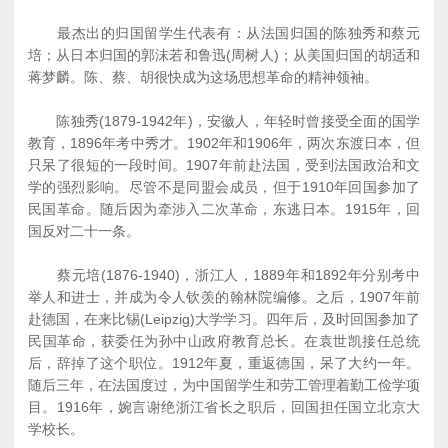
最杰出的归国留学生代表有：从法国归国的陈独秀和蔡元
培；从日本归国的郭沫若和鲁迅(周树人)；从美国归国的胡适和
蒋梦麟。陈、蔡、胡很快成为这场思想革命的精神领袖。
陈独秀(1879-1942年)，安徽人，年轻时曾接受全面的国学
教育，1896年考中秀才。1902年和1906年，两次东渡日本，但
只呆了很短的一段时间。1907年前赴法国，受到法国政治和文
学的强烈影响。尽管不是同盟会成员，但于1910年回国参加了
民国革命。随后因为牵涉入二次革命，东逃日本。1915年，回
国反对二十一条。
蔡元培(1876-1940)，浙江人，1889年和1892年分别考中
举人和进士，并成为令人钦羡的翰林院编修。之后，1907年前
赴德国，在来比锡(Leipzig)大学学习。四年后，及时回国参加了
民国革命，获委任为孙中山政府教育总长。在袁世凯接任总统
后，辞掉了这个职位。1912年夏，重返德国，呆了大约一年。
随后三年，在法国度过，为中国留学生和劳工管理着勤工俭学项
目。1916年，婉言谢绝浙江省长之职后，回国担任国立北京大
学校长。