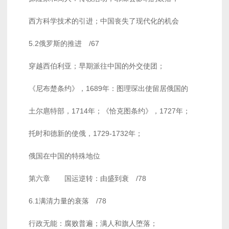
西方科学技术的引进；中国丧失了现代化的机会
5.2俄罗斯的推进 /67
穿越西伯利亚；早期派往中国的外交使团；
《尼布楚条约》，1689年：图理琛出使留居俄国的
土尔扈特部，1714年；《恰克图条约》，1727年；
托时和德新的使俄，1729-1732年；
俄国在中国的特殊地位
第六章 国运逆转：由盛到衰 /78
6.1满清力量的衰落 /78
行政无能：腐败普遍；满人和旗人堕落；