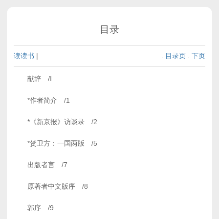
目录
读读书
|
:
目录页
:
下页
献辞 /I
*作者简介 /1
*《新京报》访谈录 /2
*贺卫方：一国两版 /5
出版者言 /7
原著者中文版序 /8
郭序 /9