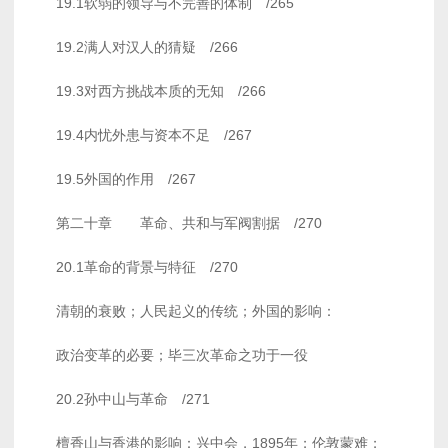
19.1软弱的领导与不完善的体制 /265
19.2满人对汉人的猜疑 /266
19.3对西方挑战本质的无知 /266
19.4内忧外患与资本不足 /267
19.5外国的作用 /267
第二十章 革命、共和与军阀割据 /270
20.1革命的背景与特征 /270
清朝的衰败；人民起义的传统；外国的影响：
政治变革的必要；毕三次革命之功于一役
20.2孙中山与革命 /271
檀香山与香港的影响：兴中会，1895年；伦敦蒙难；