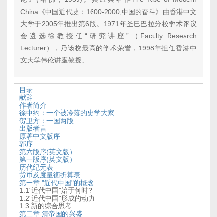
China《中国近代史：1600-2000,中国的奋斗》由香港中文
大学于2005年推出第6版。1971年圣巴巴拉分校学术评议
会遴选徐教授任“研究讲座”（Faculty Research
Lecturer），乃该校最高的学术荣誉，1998年担任香港中
文大学伟伦讲座教授。
目录
献辞
作者简介
徐中约：一个被冷落的史学大家
贺卫方：一国两版
出版者言
原著中文版序
郭序
第六版序(英文版）
第一版序(英文版）
历代纪元表
货币及度量衡折算表
第一章 "近代中国"的概念
1.1"近代中国"始于何时?
1.2"近代中国"形成的动力
1.3 新的综合思考
第二章 清帝国的兴盛