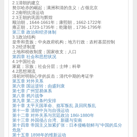
2.1清朝的建立
努尔哈赤的崛起；满洲和清的含义：占领北京
2.2南明抗清运动
2.3王朝的巩固与辉煌
顺治朝，1644-1661年；康熙朝，1662-1722年
雍正朝，1723-1735年；乾隆朝，1736-1795年
第三章 政治和经济体制
3.1政治结构
皇帝和贵族；中央政府机构；地方行政：农村基层控制
3.2经济制度
土地和税收制度；国家收支；人口
第四章 社会和思想状况
4.1中国社会
家庭；宗族；社会分层；士绅；科举
4.2思想潮流
清初对明朝心学的反击；清代中期的考证学
第五章 对外关系
第六章 国运逆转：由盛到衰
第七章 广州贸易体系
第八章 鸦片战争
第九章 第二次条约安排
第十章 太平天国革命、捻军叛乱 及回民叛乱
第十一章 清朝中兴与自强运动
第十二章 对外关系与宫廷政治 186l-1880年
第十三章 外国侵占台湾、新疆与安南
第十四章 帝国主义加紧扩张：日本侵略朝鲜与"中国的瓜分
危急"
第十五章 1898年的维新运动