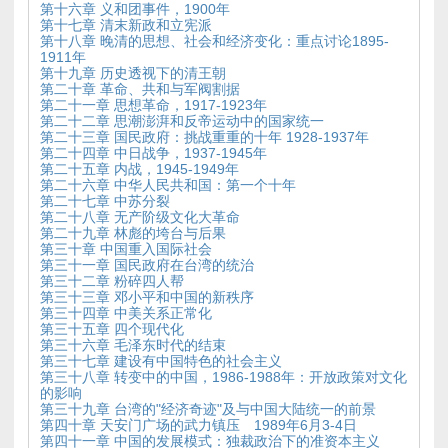
第十六章 义和团事件，1900年
第十七章 清末新政和立宪派
第十八章 晚清的思想、社会和经济变化：重点讨论1895-
1911年
第十九章 历史透视下的清王朝
第二十章 革命、共和与军阀割据
第二十一章 思想革命，1917-1923年
第二十二章 思潮澎湃和反帝运动中的国家统一
第二十三章 国民政府：挑战重重的十年 1928-1937年
第二十四章 中日战争，1937-1945年
第二十五章 内战，1945-1949年
第二十六章 中华人民共和国：第一个十年
第二十七章 中苏分裂
第二十八章 无产阶级文化大革命
第二十九章 林彪的垮台与后果
第三十章 中国重入国际社会
第三十一章 国民政府在台湾的统治
第三十二章 粉碎四人帮
第三十三章 邓小平和中国的新秩序
第三十四章 中美关系正常化
第三十五章 四个现代化
第三十六章 毛泽东时代的结束
第三十七章 建设有中国特色的社会主义
第三十八章 转变中的中国，1986-1988年：开放政策对文化
的影响
第三十九章 台湾的"经济奇迹"及与中国大陆统一的前景
第四十章 天安门广场的武力镇压 1989年6月3-4日
第四十一章 中国的发展模式：独裁政治下的准资本主义