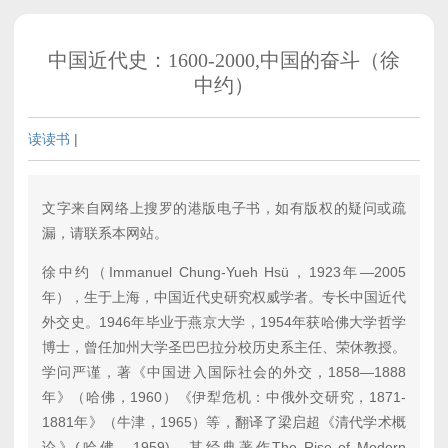
中国近代史：1600-2000,中国的奋斗（徐
中约）
读读书
|
文字来自网络上搜罗的港版电子书，如有版权的疑问或疏
漏，请联系本网站。
徐中约（Immanuel Chung-Yueh Hsü，1923年—2005
年），生于上海，中国近代史研究权威学者。专长中国近代
外交史。1946年毕业于燕京大学，1954年获哈佛大学哲学
博士，曾任加州大学圣巴巴拉分校历史系主任、荣休教授。
学问严谨，著《中国进入国际社会的外交，1858—1888
年》（哈佛，1960）《伊犁危机：中俄外交研究，1871-
1881年》（牛津，1965）等，翻译了梁启超《清代学术概
论》(哈佛，1959)。其经典著作The Rise of Modern