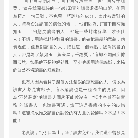
“書中自有顏如玉，書中自有黃金屋，書中自有千鐘
粟，”這是我國傳統的一句鼓勵靑年讀書求學的口號。但因
為它是一句口號，不免帶一些誇張的成分，因此被反對的
人，資為否定讀書的價值的藉口。他們以為用“書中自有顏
如玉……”的態度讀書的人，都是一些封建餘孽！才子佳
人！不錯，用這種精神和目的讀書，的確把書籍的意義，估
價過低，但反對讀書的人，把住這一個弱點，認為讀書的
人，都是為了顏如玉，黃金屋，千鐘粟，”這却不知何所據
而云然。如果他不是神經錯亂，至少他想用這個論斷，來掩
飾自己不肯讀書的短處罷。
也有人因為看見了幾個方法錯誤的讀死書的人，便以為
讀書人都是書獃子。這不消說也是一種歪曲的見解。因
為“不辨菽麥”的讀書人固然不能說沒有，“祗尚空談不知實
務”的讀書人，也隨書可遇，然而這是書籍的本身的缺憾
嗎？這能搆成推反讀書的論證的有力量的證據嗎？不是！不
能！
老實說，到今日為止，除了讀書之外，我們還不曾發見