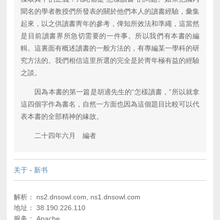
聞名的學者教授們所發表的關於他們本人的讀書經驗，彙集
起來，以之供讀書靑年的參考，俾知所效法和準繩，這當然
是目前讀書界所急切需要的一件事。所以我們有本書的編
輯。這裏面有概述讀書的一般方法的，有專編某一學科的研
究方法的。我們相信這里所選的完全是於靑年極有益的經驗
之談。
因為本書的第一篇是胡適先生的“怎樣讀書，”所以就拿
這四個字作為書名，自然一方面也因為這個題目比較可以代
表本書的全部精神的緣故。
二十四年六月 編者
关于
-
新书
解析： ns2.dnsowl.com, ns1.dnsowl.com
地址： 38.190.226.110
服务： Apache