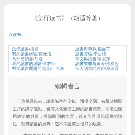
《怎样读书》（胡适等著）
读读书
|
怎樣讀書/胡適
讀書與興趣/楊衞玉
我的讀書經驗/蔡元培
讀書實驗/李公樸
為什麽讀書/胡適
作文與讀書/章衣萍
我的讀書的經驗/章衣萍
讀書並非為黃金/孫福熙
對於讀書問題的我見/江問漁
個人讀書的經驗/程瑞霖
編輯者言
這幾月以來，讀書識字的空氣，瀰漫全國。有黨政機關
主持的識字運動，也有文化團體主辦的讀書競賽。前者企圖
用政治的力量，掃除民間的文盲；後者則希望藉獎勵的辦
法，鼓舞讀書的風氣：這不消說都是很好的現象。