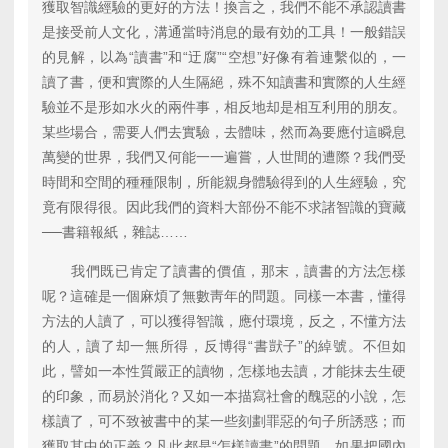
獲取智識經驗的更好的方法！換言之，我們不能不承認讀書
是接受前人文化，溝通當時消息的最有効的工具！一般錯誤
的見解，以為“讀書”和“迂腐”“空想”好像有着連繫似的，一
讀了書，便和實際的人生隔絕，殊不知讀書和實際的人生經
驗並不是形如水火的兩件事，相反地却是相互利用的朋友。
某些場合，需要人們去實驗，去體味，然而為要應付這瞬息
萬變的世界，我們又何能一一遍嘗，人世間的遭際？我們受
時間和空間的種種限制，所能親身體驗得到的人生經驗，究
竟有限得很。因此我們的資料大部份不能不求諸智識的寶藏
──書籍報紙，雜誌……
我們既已肯定了讀書的價值，那末，讀書的方法怎樣
呢？這確是一個麻煩了無數靑年的問題。同樣一本書，懂得
方法的人讀了，可以獲得智識，應付環境，反之，不懂方法
的人，讀了却一無所得，反博得“書獃子”的綽號。不但如
此，譬如一本性質嚴正的讀物，怎樣地去讀，才能抹去生硬
的印象，而易於消化？又如一本描寫社會的醜惡的小說，怎
樣讀了，可不致被書中的某一些刻劃罪惡的句子所誘惑；而
獲取其中的正義？凡此都是“怎樣讀書”的問題。如果把國內