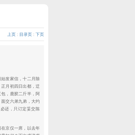
上页
:
目录页
:
下页
始发家信，十二月除
，正月初四日出都，迂
三包，鹿胶二斤半，阿
，面交六弟九弟，大约
西必还，只订定妥交陈
在京仅一席，以去年