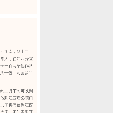
回湖南，到十二月
子举人，任江西分宜
银子一百两给他作路
共一包，高丽参半
约二月下旬可以到
等他到江西后必须归
，儿子再写信到江西
的大庆，不知家里开