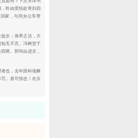
究竟如何？下次求详书
用，昨由受恬处寄归四
百回家，与同乡公车带
徒步；保养之法，大
男知无不言。冯树堂于
金四两。郭筠仙进京，
者也，去年因科场舞
等罚，甚可惧也！在京