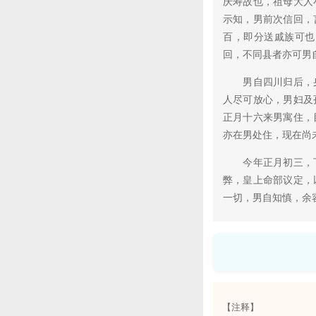
庆寿故也，祖母大人
示知，男前次信回，
百，即分送戚族可也
回，不同县者亦可男
男自四川归后，身
人尽可放心，男妇及
正月十六来男寓住，
亦在男处住，现在尚
今年正月初三，下
弊，皇上命部议定，
一切，男自知慎，余
【注释】