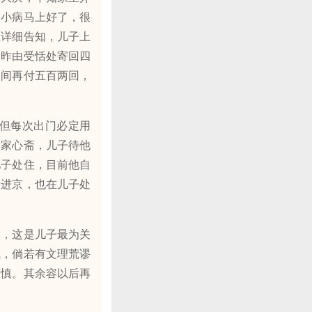
人小病马上好了，很
里详细告知，儿子上
，昨由受恬处寄回四
月间再付五百两回，
但每次出门必定用
本家心斋，儿子待他
儿子处住，目前他自
仙进京，也在儿子处
，这是儿子最为关
试，倘若有文理荒谬
谨慎。其余容以后再