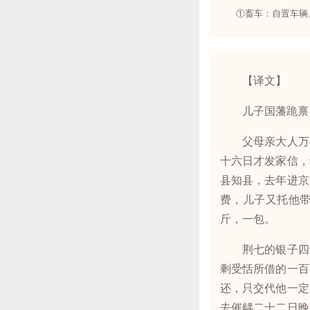
①畜车：自置车辆
【译文】
儿子国藩跪禀
父母亲大人万福
十六日才发家信，
县知县，去年进京
费，儿子又托他
斤，一包。
荆七的银子四十
剩受恬所借的一百
还，只交代他一定
去催龋二十二日晚