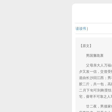
读读书
|
【原文】
男国藩跪禀
父母亲大人万福金
夕又发一信，交曾受
道由长沙回江西；男
胶二斤，共一包，高
二月下旬可到剩受恬
宅，毋寄不可靠之人
廿二夜，男接家信