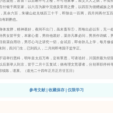
小恙旋愈，甚喜！以后断不可上楼，不可理家事，叔父大人之病，不知
言付银千两至家，以六百为家中完债及零用之费，以四百为馈赠戚族之
，其余六百，朱啸山处兑钱百三十千，即除去一百两，四月间再付五
自有斟酌也。
体发胖，精神甚好，夜间不出门，虽未畜车①，而每出必以车，无一处
孙男女皆平安，本家心斋，男待他甚好，渠亦凡事必问，男所作诗赋，
目前渠自用功，男尽心与之讲究一切，会试后，即命孙儿上学，每月修
未到，四川门生，已到四人，二月间即考国子监学正。
诏举行恩科，明年皇太后万寿，定有覃恩，可请诰封，川国所最为切望
以后新举人到京，皆于二月十五复试；倘有理文荒谬者，分别革职停科
容续陈，谨禀。（道光二十四年正月正月廿五日）
参考文献 | 收藏保存 | 仅限学习