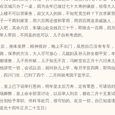
在京城只办了一桌，因为去年已做过七十大寿的缘故，祖母大
上楼不可以管家务，叔父大人的病，不知究竟怎样？下次求家
子一千两到家里，用六百两还债和零用，用四百两送亲戚族人
人吧，其余六百，朱啸山处兑钱百三十千，即除去一百两，四
举人带回，不同县的也可以，儿子自有考虑的。
，身体发胖，精神很好，晚上不出门，虽然自己没有专车，
路，保养的方法，大人尽可放心，儿媳妇及孙儿孙女都平安，
都请教，儿子所作赋，儿子知无不言，冯树堂在正月十六日来
他讲究一切，会试以后，就叫孙儿上学，每月学贫四两，郭筠
，四川门生，已到了四个，二月间就考国子监学正。
皇上已下诏举行恩科，明年皇太后万寿，定有覃恩，可请诰封
场舞弊，皇上命令部里讨论，以后举人到京，都在二月十五复
分别给予革职、停科等处罚，很可怕的。在京一切，自己知道
道光十四年正月二十五日）