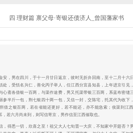
四 理财篇 禀父母·寄银还债济人_曾国藩家书
安，男在四川，于十一月廿日返京，彼时无折弁回南，至十二月十六日
恬处，受恬名兴仁，善化丙子举人，任江西分宜县知县，上年进京引见
与心斋各借银一百两，与渠作途费，男又托渠带银三百两，系蓝布密缝
丽参半斤一包，荆七银四十两一包，又信一封，交陈宅，托其代为收下
所借之银百两，若在省能还更好，若不能还，亦不能急索；俟渠到江
耳，若六月尚未到，则写信寄京，男作信至江西催取也。
，得悉一切，欣喜之至！祖父大人七旬晋一大庆，不知家中开筵否？男