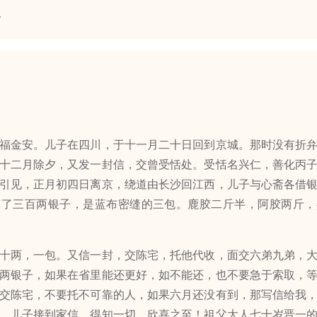
。
金安。儿子在四川，于十一月二十日回到京城。那时没有折弁
十二月除夕，又发一封信，交曾受恬处。受恬名兴仁，善化丙
引见，正月初四日离京，绕道由长沙回江西，儿子与心斋各借
带了三百两银子，是蓝布密缝的三包。鹿胶二斤半，阿胶两斤，
两，一包。又信一封，交陈宅，托他代收，面交六弟九弟，大
两银子，如果在省里能还更好，如不能还，也不要急于索取，
交陈宅，不要托不可靠的人，如果六月还没有到，那写信给我
，儿子接到家信，得知一切，欣喜之至！祖父大人七十岁晋一