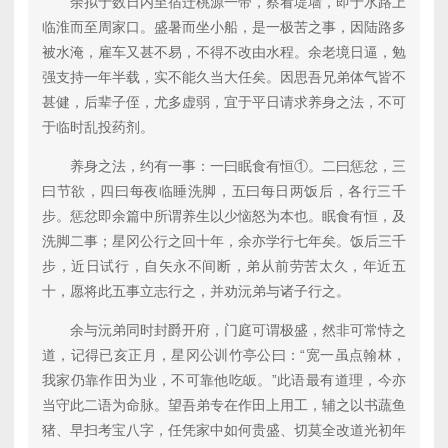
余拟于数日内至宿迁桃源一带，察看堤墙，即于水路上
临淮而至周家口。盛暑而坐小船，是一极苦之事，因陆路多
被水淹，雇车又甚不易，不得不改由水程。余老境日逼，勉
强支持一年半载，实不能久当大任矣。因思吾兄弟体气皆不
甚健，后辈子侄，尤多虚弱，宜于平日请求养身之法，不可
于临时乱投药剂。
养身之法，约有一事：一曰眠食有恒①。二曰惩忿，三
曰节欲，四曰每夜临睡洗脚，五曰每日两饭后，各行三千
步。惩忿即余篇中所谓养生以少恼怒为本也。眠食有恒，及
洗脚二事；星冈公行之回十年，余亦学行七年矣。饭后三千
步，近日试行，自矢永不间断，弟从前劳苦太久，年近五
十，愿将此五事立志行之，并劝沅弟与诸子行之。
余与沅弟同时封爵开府，门庭可谓极盛，然非可常恃之
道，记得已亥正月，星冈公训竹亭公曰：“宽一虽点翰林，
我家仍靠作田为业，不可靠他吃皈。”此语最有道理，今亦
当守此二语为命脉。望吾弟专在作田上用工，辅之以书蔬鱼
猪、早扫考宝八字，任凭家中如何贵盛、切莫全改道光初年