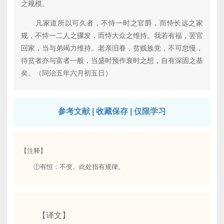
之规模。
凡家道所以可久者，不恃一时之官爵，而恃长远之家
规，不恃一二人之骤发，而恃大众之维持。我若有福，罢官
回家，当与弟竭力维持。老亲旧眷，贫贱族党，不可怠慢，
待贫者亦与富者一般，当盛时预作衰时之想，自有深固之基
矣。（同治五年六月初五日）
参考文献 | 收藏保存 | 仅限学习
【注释】
①有恒：不变。此处指有规律。
【译文】