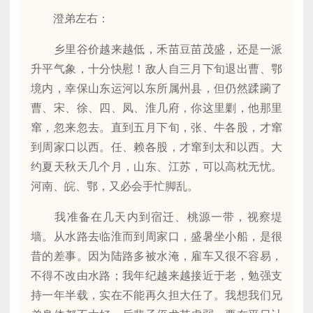
澄弟左右：
乡里谷价越来越低，禾苗豆苗茂盛，还是一派
升平气象，十分快慰！敌人自三月下旬退出曹、鄂
境内，幸保山东运河以东所属州县，但仍然蹂躏了
曹、宋、徐、四、凤、淮几府，你这里剿，他那里
窜，忽来忽去。直到五月下旬，张、牛各股，才窜
到周家口以西。任、赖各股，才窜到太和以西。大
约夏天秋天几个月，山东、江苏，可以高枕无忧。
河南、皖、鄂，又必会手忙脚乱。
我准备在几天内到宿迁、桃源一带，视察堤
墙。从水路去临淮而到周家口，盛暑坐小船，是很
昔的差事。因为陆路多被水淹，雇车又很不容易，
不得不改由水路；我年纪越来越接近于老，勉强支
持一年半载，实在不能再久担大任了。我想我们兄