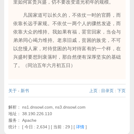
里如何富贵兴盛，切不要改变道光初年的规模。
凡国家道可以长久的，不依仗一时的官爵，而
依靠长远手家规。不依仗一两个人的骤然发迹，而
依靠大众的维持。我如果有福，罢官回家，当会与
弟弟同心竭力维持。老亲旧戚，贫困的族党，不可
以怠慢人家，对待贫困的与对待富有的一个样，在
兴盛时要想到衰落时，那自然便有深厚坚实的基础
了。（同治五年六月初五日）
关于
-
新书
上页
:
目录页
:
下页
解析： ns1.dnsowl.com, ns3.dnsowl.com
地址： 38.190.226.110
服务： Apache
统计：
[ 今日 : 2,634 ] [ 当前 : 29 ]
[
详情
]