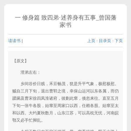
一 修身篇 致四弟·述养身有五事_曾国藩
家书
读读书
|
上页
:
目录页
:
下页
【原文】
澄弟左右：
乡间谷价日贱，禾豆畅茂，犹是升平气象，极慰极慰。
贼自三月下旬，退出曹郓之境，幸保山运河以东各属，而仍
蹂躏及曹宋徐四凤淮诸府，彼剿此窜，倏忽来往。直至五月
下旬一张牛各股，始窜至周家口以西，任赖各股。始窜至太
和以西。大约夏秋数月，山东江苏，可以高枕无忧，河南皖
鄂又必手忙脚乱。