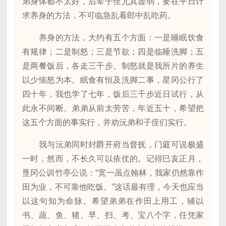
弟身体都不太好，后辈子侄尤其虚弱，要在平日计
求养身的方法，不可临急乱看郎中乱吃药。
养身的方法，大约有五个方面：一是睡眠饮食
有规律；二是制怒；三是节欲；四是临睡洗脚；五
是两餐饭后，各走三千步。制怒就是我所片的养生
以少恼怒为本。眠食有恒及洗脚二事，星冈公行了
四十年，我也学了七年，饭后三千步近日试行，从
此永不间断。弟弟从前太劳苦，年近五十，希望把
这五个方面的事实行，并劝沅弟和子侄们实行。
我与沅弟同时封爵开府当督抚，门庭可说极盛
一时，然而，不长久可以依仗的。记得巳亥正月，
垦冈公训竹亭公说：“宽一虽点翰林，我家仍然靠作
田为业，不可靠他吃饭。”这话最有理，今天也应当
以这句知为命脉。希望弟弟在作田上用工，辅以
书、蔬、鱼、猪、早、扫、考、宝八个字，任凭家