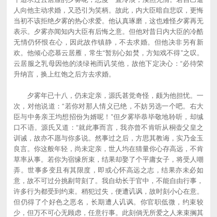
人向他主动求婚，又恐引为笑柄。故此，内大臣暗自悲叹，更悔
当初不该拒绝夕雾的热心求爱。他认真琢磨，这也难怪夕雾再无
表示。夕雾亦闻知内大臣有后悔之意。但他对昔日内大臣的冷酷
无情仍怀恨在心，因此故作镇静，不去求婚。但他决非另有新
欢。他倾心恋慕云居雁，常生“暂别心如焚，方知戏不得”之叹。
云居服之乳母因他的淡绿袍而讥笑他，故他下定决心：“必待荣
升纳言，换上红饱之后方去求婚。
夕雾年已十八，仍未定亲，源氏甚觉奇怪，颇为他担忧。一
次，对他说道：“若你对那人情义已绝，不妨另选一个吧。右大
臣与中务亲王均想招份为婿呢！”但夕雾毕恭毕敬地聆听，却缄
口不语。源氏又道：“就此事而言，我亦曾不肯听从桐壶父皇之
训诫，故亦不愿与你多说。然事过之后，方思其教诲，实乃金玉
良言。你这般年轻，尚未定亲，世人均在猜量你心存高远，不肯
草率从事。若你为宿缘所束，结果却娶了个平庸女子，将受人嘲
弄。世事多变且有其限度，即或心怀高远之志，结果亦未必如
意，故不可过分挑剔苛刻了。我自幼长于官中，不能自由行事，
许多行为都受到约束。稍犯过失，便遭讥讽，故时刻小心在意。
但仍得了个好色之恶名，长期遭人讥讽。你官职低微，约束较
少，但万不可心无顾虑，任意行事。此刻倘无所爱之人来束搁其