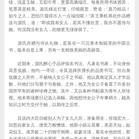
续，浅蓝玉轴，五彩巾带，更显高雅端庄。每卷所用书体迥异，
笔墨甚是精美。源氏移近灯笼，仔细观赏，赞道：“真乃精品！
如今之人，恐怕只窥得古人一点端倪呢！”亲王乘机将此作品赠
送与源氏，道：“即或我有女儿，若其不懂欣赏，我亦不愿传与
她。何况我没有女儿，此物更无须保留了。”
源氏亦赠与侍从礼物，是装在一只沉香木制箱里的中国古
书，版本自是上乘，另有一支精致美丽的高丽笛。
近期来，源氏醉心于品评假名书法。凡著名书家，不论身份
高贵低贱，他均-一寻访，令其选择所擅长的品类书写。但出身
低微之人所作，不被纳入女公子之书箱。他认真衡定其人才学品
貌，叫他们分写册子与卷轴。之外，他又为女公子备置了许多别
国所罕有的诸种珍稀之物。其中，又以各种书帖最为青年人所珍
视。他末将须磨日记选入画幅。因他想侍女公子年事稍大，颇具
知识之时方交付于她，以期传之后世。
且说内大臣目睹别人为了女儿入宫，准备周全，排场宏大，
回思自家女儿，便觉万般懊恼。他那小姐云居雁，美若天仙，如
花似玉。虽芳龄二十仍独守闺阁，寂寥冷清，着实令他担忧，那
个追求过云居雁的夕雾呢，态度一直冷淡，漠然无情。若自己遣