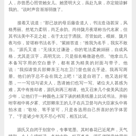
人，亦曾悉心照管她女儿。她贤明大义，虽赴九泉，亦定能谅解
我的。”说时声音渐渐弱微了。
接着又说道：“那已故的母后藤壶道人，书法造诣甚深，风
格秀丽。然笔力柔弱，尚乏余韵。尚待陇月夜堪称当代名家，但
其书法美中不足之处，在于太过于洒脱。尽管如此，模姬、陇月
夜与你，皆堪称书法名手。”紫姬答道：“推我为名手，我实不敢
当。”源氏又道：“无须太过谦逊，你的笔法柔婉娟丽，自成风
格，尤其是汉字，高明无比，只是假名略微逊色些。”他拿出几
本备写字用的空白册子，都有甚为精美的封面与带子。他
说：“我拟请萤兵部卿亲王与左卫门督也留点手迹。我再写两
册。他们的字总不会在我之上吧！”这是自诩了。他又选好笔
墨，一一写信与诺夫人，恳请她们也写一写。诸位夫人甚感为
难，其中有推却者，源氏则再三相请。他又召来几个俊美风流的
少年，让他们于一种颜色上深下谈的精美纸册上比试书法。并吩
咐宰相中将夕雾、式部卿亲王的儿子在兵卫督与内大臣家头中将
拍水道：“歌绘、苇手皆可，只是各选用自己所喜好的字体罢
了。”于是诸少年无不尽心书写，相互比试。
源氏又自闭于别室中，专事笔墨。其时春花已近尾声，天气