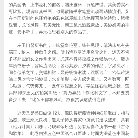
的高丽纸，上书流利的假名，端庄雅丽，行笔严谨。其美委实不
可比拟。观者睹其书画，似觉欲随书家笔意流动而动情流泪。又
在本国所制的色泽鲜艳的彩色纸屋纸上信笔挥写草体诗歌，腾挪
迭宕，龙飞凤舞，其美无比。亲王见此洒脱豪放，美妙妩媚的手
迹，爱不释手，再无心思看别人的作品了。
左卫门督所书的，一味堂皇艳丽，锋芒尽现，笔法未免有失
端正，给人一种做作之感。所书诗歌尽选用奇异之作。源氏不肯
多将那些妇女之作拿出来，尤其不肯将控姬之作轻易示人。诸少
年所书册子，皆风流洒脱，各尽其妙。夕雾的作品，字如流水，
间杂似苇之字，交错相衬，显得畅快淋漓，跳跃迭宕，恰似难波
浦上风吹苇动的妙景，水光苇影，令人叹为观止。又有数页，匠
心独运，气势突兀，一反华丽淫糜之风，字呈怪石峻峨之状。萤
兵部卿亲王见的拍案叫绝：“真乃异品！作此种文字，不知要费
多少工夫！”此亲王儒雅风流，故很赏识这骇俗之作。
这天又是整日纵谈书法。源氏将所藏诸种继纸册取出，相与
品鉴。亲王乘此良机，遣儿子待从将家中所藏书册取些来。共有
《枯万叶集》四卷，乃峻峨帝所选，另有延喜帝所书一卷《古今
和歌集》，此卷由浅蓝色中国纸合订而成，封面为深蓝色中国花