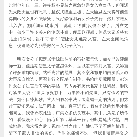
此时他年仅十三。许多权势显赫之家急欲送女入宫奉侍，但闻源
氏太政大臣也有此意，且仪式隆重之极，左大臣及左大将等便觉
得自己的女儿不便争宠，只好静候明石女公子先行，然后才送女
儿入宫。源氏闻知此事后，说道：“如此反倒不妙了。后宫之
中，如少了许多美人的争宠斗妍，便意趣顿减，何况大家若将女
儿重门深锁，岂不可惜？”便让女儿延期入宫。左大臣闻此消
息，便遣送称为丽景殿的三女公子入宫。
明石女公子拟定居于源氏从前的宿处淑景舍，如今已改建装
饰一新。但延期使皇太子甚感焦灼。是以定于四月入宫。又添置
了许多雕饰精致、式样高雅的器具，其图案和雏形均由源氏大政
大臣亲自挑选，再召各行名匠精心制作。书箱内所藏图册，都选
作女公子进宫后习字的字帖，其内亦有历代名家书法精品。源氏
对紫夫人说：“世风每况愈下，万事皆不如先世。只有假名的书
法，如今日臻其妙。古人的假名书法，虽遵循一定的法则，但太
过于硬涩呆板，似乎同出一辙。直至近代，假名书法的妙手才相
继问世。我曾热衷此道，广集众多优良范本。其中六条妃子所作
的，看似漫不经心，随心所欲，草草一行，但却是笔法纯熟，自
成妙趣。我求得之后，视作传世之作，与她结下了不解的情谊，
留下了惹人非议的名份。当时她痛悔不迭，但我非薄情寡义之