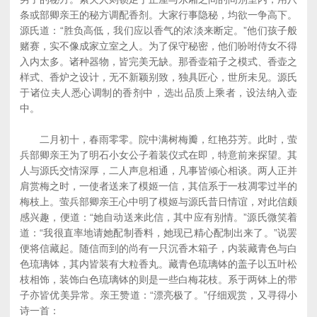
条或部卿亲王的秘方调配香剂。大家行事隐秘，均欲一争高下。
源氏道：“胜负高低，我们应以香气的浓淡来断定。”他们孩子般
赌赛，实不像成家立室之人。为了保守秘密，他们吩咐侍女不得
入内太多。诸种器物，皆完美无缺。那香壶箱子之模式、香壶之
样式、香炉之设计，无不新颖别致，独具匠心，世所未见。源氏
于诸位夫人悉心调制的香剂中，选出品质上乘者，设法纳入壶
中。
二月初十，春雨零零。院中满树梅瓣，红艳芬芳。此时，萤
兵部卿亲王为了明石小女公子着装仪式在即，特意前来探望。其
人与源氏交情深厚，二人声息相通，凡事皆倾心相谈。两人正并
肩赏梅之时，一使者送来了模姬一信，其信系于一枝凋零过半的
梅枝上。萤兵部卿亲王心中明了模姬与源氏昔日情谊，对此信颇
感兴趣，便道：“她自动送来此信，其中应有别情。”源氏微笑着
道：“我很直率地请她配制香料，她现已精心配制出来了。”说罢
便将信藏起。随信而到的尚有一只沉香木箱子，内装藏青色与白
色琉璃钵，其内皆装有大粒香丸。藏青色琉璃钵的盖子以五叶松
枝相饰，装饰白色琉璃钵的则是一些白梅花枝。系于两钵上的带
子亦皆优美异常。亲王赞道：“漂亮极了。”仔细观赏，又寻得小
诗一首：