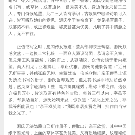
晴和，令人心境恬适。各种古歌，纷至沓来，源氏便随意地用假
名书写，或草体，或普通体，皆秀美不凡。身边侍女只留二三
人，专门侍候笔墨。此二三人皆有学识，古歌集中哪些诗歌可入
选，皆可听取她们的意见。源氏坐于卷帘窗下，凭见书写册子。
或落拓不羁，或正襟危坐，姿态皆甚为优美。凡明了其中情趣之
人，无不神往。
正值书写之时，忽闻传女报道：萤兵部卿亲王驾临。源氏颇
感突然，一边换上常礼服，一面命人添设蒲团，恭请亲王入室。
但见亲王风度翩然，拾阶而上，从容洒脱。众侍女隐于帝内窥
望。两人相见，互相揖让，举止优雅。源氏向他欢贺道：“近日
无所事事，甚感孤寂无聊。幸蒙驾临，倍感欣悦广亲王便呈上源
氏所托书写的册子。源氏当即观览，但见其书虽非特别超然卓
越，然页页字迹清晰工整，笔力挺健端秀，堪称上乘之作。选歌
亦极具匠心，皆选取富有特色的古歌。每首三行以内，字虽不
多。却飘洒自如。源氏始料未及，惊叹道：“如此上乘之品，非
我等所能及也！”亲王戏笑道：“我既泰居众贤之列，拙作自当沾
我之光了。”
源氏无法隐藏自己所作册子，便取出让亲王欣赏。其中中国
纸平整光滑，上面的草体字甚为优美。又有质地细腻、纹理精细