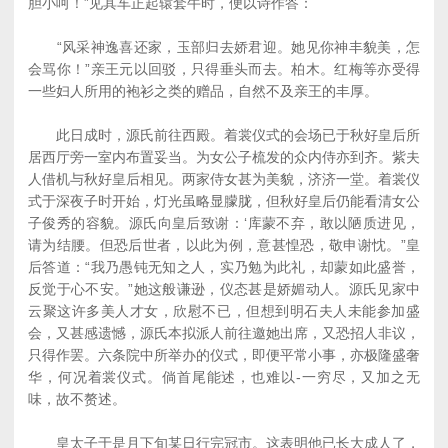
胆小呵！”见其车正起辕套牛时，便以诗作答：
“风采神逸喜还家，玉部归去娇君迎。她见你神丰貌美，怎
会骂你！”亲王元以回驳，只得垂头而去。柏木。红梅等亦受得
一些妇人所用的袍衫之类的赠品，自然不及亲王的丰厚。
此日成时，源氏前往西殿。着裳仪式的会场已于秋好皇后所
居西厅旁一室内布置妥当。为女公子梳发的众内侍亦到齐。紫夫
人借机与秋好皇后相见。两家侍女甚为美貌，济济一堂。着裳仪
式于深夜子时开始，灯光虽略显朦胧，但秋好皇后仍能看清女公
子俊秀的容貌。源氏向皇后致谢：‘库蒙不弃，敢以陋质进见，
请为结腰。但恐后世者，以此为例，意甚惶恐，敬申谢忱。”皇
后答道：“我乃愚钝无知之人，实乃勉为此礼，却蒙如此盛誉，
反觉于心不安。”她这般谦逊，仪态甚是娇媚动人。源氏见家中
云聚这许多美人才女，欣慰不已，但想到明石夫人未能参加盛
会，又甚感遗憾，源氏本拟派人前往邀她出席，又恐招人非议，
只得作罢。六条院中所举办的仪式，即便平常小事，亦极隆盛奢
华，何况着裳仪式。倘首尾能述，也难以-一穷尽，又加之无
味，故不赘述。
皇太子于是月下旬某日行完冠市。这表明他已长大成人了，