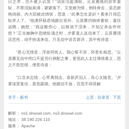
日之求，岂不被人讥笑！”说罢泪盈满眶。云居雁感到异常羞
耻，不禁泪如泉涌，簌簌落下。又觉难为情，倒转身去，姿态娇
艳俏丽。内大臣睹此情状，思道：“此事怎生是好？看来只得忍
耻求人了。”他满怀疑虑地踱出室外。云居雁仍独倚窗前，凝目
远眺，她想：“我这般伤心，以致淌下泪来，不知父亲会作何
想？”正当她胸中思绪纷涌之时，夕雾遣人送信来了。云居雁强
压悲伤，动手拆读来信。只见信中语言甚详，其中有诗道：
“君心无情意，浮游同世人。我心誓不弃，怀君长相思。”云
居雁见信中闭口不提另行择配之事，更觉此人太过薄情寡义，思
之不胜悲很，便答诗道：
“口言未忘情，心早离我去。喜新厌旧人，良心太随意。”夕
雾读罢复信，甚觉蹊跷。他握信不放，百思不得其解
关于
-
新书
上页
:
目录页
:
下页
解析： ns1.dnsowl.com, ns3.dnsowl.com
地址： 38.190.226.110
服务： Apache