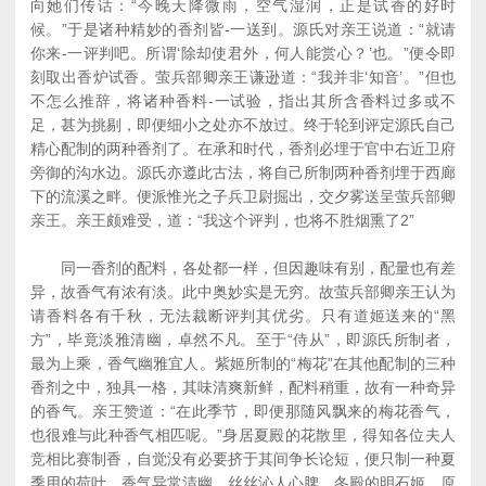
向她们传话：“今晚天降微雨，空气湿润，正是试香的好时
候。”于是诸种精妙的香剂皆-一送到。源氏对亲王说道：“就请
你来-一评判吧。所谓‘除却使君外，何人能赏心？’也。”便令即
刻取出香炉试香。萤兵部卿亲王谦逊道：“我并非‘知音’。”但也
不怎么推辞，将诸种香料-一试验，指出其所含香料过多或不
足，甚为挑剔，即便细小之处亦不放过。终于轮到评定源氏自己
精心配制的两种香剂了。在承和时代，香剂必埋于官中右近卫府
旁御的沟水边。源氏亦遵此古法，将自己所制两种香剂埋于西廊
下的流溪之畔。便派惟光之子兵卫尉掘出，交夕雾送呈萤兵部卿
亲王。亲王颇难受，道：“我这个评判，也将不胜烟熏了2”
同一香剂的配料，各处都一样，但因趣味有别，配量也有差
异，故香气有浓有淡。此中奥妙实是无穷。故萤兵部卿亲王认为
请香料各有千秋，无法裁断评判其优劣。只有道姬送来的“黑
方”，毕竟淡雅清幽，卓然不凡。至于“侍从”，即源氏所制者，
最为上乘，香气幽雅宜人。紫姬所制的“梅花”在其他配制的三种
香剂之中，独具一格，其味清爽新鲜，配料稍重，故有一种奇异
的香气。亲王赞道：“在此季节，即便那随风飘来的梅花香气，
也很难与此种香气相匹呢。”身居夏殿的花散里，得知各位夫人
竞相比赛制香，自觉没有必要挤于其间争长论短，便只制一种夏
季用的荷叶，香气异常清幽，丝丝沁人心脾。冬殿的明石姬，原