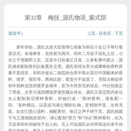
第32章 梅技_源氏物语_紫式部
读读书
|
上页
:
目录页
:
下页
新年伊始，源氏太政大臣便用心准备为明石小女公子举行着
裳仪式。各项事务，安排甚为周详。同年二月皇子冠礼之后，小
女公子便随即入宫。且喜今日恰逢正月底，公务私事均甚少，源
氏便命配制香剂以备熏衣之用。源氏觉得太宰大或赠奉的香料质
量不甚优良，衣料亦便从二条院的仓库中取出昔日中国舶来的香
料、绫罗、缎匹等。两相比较，甚觉今不如昔了。另取出桐壶帝
初年朝鲜进贡的缓罗金铜等，皆为今世所无的珍品，均分别派定
了用途。太宰大或所赠线罗便赏赐众传女。源氏又派定院内各位
夫人配制新旧两种香料，对她们道：“两种香料，请各配一
剂。”各种赠品，以及送与诸公卿的礼物，皆精致华贵，当世无
双。妇女们悉心选料，捣配香剂，铁日之声不绝于耳。源氏独团
于与正屋相隔的室内，潜心配制“黑方”和“侍从”两种香剂，此为
天皇承和年间秘传于后人的。无人可知源氏从何而得这向来不传
男子的秘方。紫夫人则锁足于正屋与东厢之间的间别室内，用八