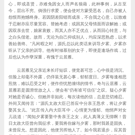
心，即或圣贤，亦难免因女人而声名狼藉，此种事例，从古至
今，层出不穷。倘强行求爱，便会使对方蒙受恶名，自己亦被人
怨恨而抱憾终身。若因阴差阳错而成亲，不合我之心意，以致难
于忍耐亦应尽量宽容。替她考虑：或因其父母情面而谅解她；或
因双亲去世，娘家衰败，而其人亦不乏优点，从而回心转意，与
之白头偕老。故而，无论为自己抑或别人，均应深思熟虑，以求
善始善终。”凡闲暇之时，源氏总以此类话来训导夕雾。夕雾亦
听从了父亲的训导。他有时倾慕别的女子，即便是逢场作戏，过
后也认为作孽深重，有愧于云居雁。
云居雁见父亲近来长吁短叹，便觉甚可悲，心中很是消沉。
但脸上却毫不外露，仍佯装无甚心事，郁郁度日。夕雾每逢相思
煎熬，难以忍受之时，便作些忧愁缠绵的情书，奇与云居雁，云
居雁若是圆滑世故之人，便会有“仍有谁可信任”之叹。疑心夕雾
对她是否诚心。但她并非如此，每次读他的信，总是悲切难忍。
外间又闻传言：“源氏太政大臣已答应中分亲王恳求，将让夕雾
娶其女儿。”此言传入内大臣耳中，心情更为慢郁。他悄声对女
儿说道：“闻知夕雾要娶中务亲王之女，此人真薄义无情啊！昔
日太政大臣曾向我征求，要我将你嫁与夕雾，那时我甚是固执，
未曾应允。想是因此，他便另挥他人了。如今我若退步，应其昔