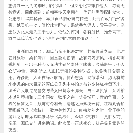
想调制一剂为冬季所用的“落叶”，但深恐此香难胜他人，亦觉无
甚意趣。因此想到：前朝字多天皇拥有一优异的熏香配制秘法，
公忠朝臣得其秘传，再加自己潜心研究精选，配制而成“百步”各
香。她灵机一动，便按此方配制，果然香气逼人，异乎寻常。亲
王认为此人最为工于心力。依他的评判，各有所长，难分高下。
故而源氏讥笑他道：“你的评判也太面面俱到了！”
渐渐雨息月出，源氏与亲王把盏对饮，共叙往昔之事。此时
云月飘渺，柔和清丽，因是微雨初晴，故有习习凉风。梅香与熏
香相融，生出一种令人无法辨别的奇妙气味来，溢满殿宇，令人
心旷神怡。事务所之人正忙于装饰各种乐器，以备明日合奏之
用。许多殿上人正在练习吹笛。笛声悠扬，韵节谐和，源氏将前
来参见的内大臣家的两位公子头中将拍水与养少将红梅留下来。
源氏命人取过琵琶交与萤兵部卿亲王弹奏，自己则执筝，又叫棺
木以和琴相和，三个同奏，弦乐之声，优美悦耳，音韵华丽。夕
雾的横笛之音，颇与时令相合，清越之声萦绕云霄。红梅则合拍
而唱催马乐《梅枝》，歌声美妙无比。红梅幼年之时，曾于掩韵
游戏之后即席吟唱催马乐《高砂》。今唱《梅枝》，更胜从前。
亲王与源氏参与进来助唱。此次虽非正式盛会，却是极具意趣的
夜游。