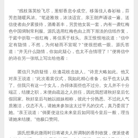
“残枝落英纷飞尽，葱郁香息令成空。移落佳人春衫袖，芬
芳忽随暖风浓。”笔迹雅致，浓淡适宜。亲王朗声诵读一遍。送
信使者由夕雾接待，酒肴甚丰，另赏他女装一套，内有一袭红梅
色中国绸制常利服。源氏选用红梅色由上而下渐淡的信纸作复，
于庭中折取一枝红梅，将信系于枝头。亲王恨恨地说道：“信中
定有隐情，不然，为何秘而不宣呢？”便很想瞧一眼。源氏答
道：“并无什么隐情，你如此疑心，也太不合情理了！”便将信中
的诗在另一张纸上写出给他看：
匿信只为防疑怪，欣逢花枝念故人。”诗意大略如此。他又
对亲王说道：“此次着裳仪式，我如此精心准备，似乎也太认真
了。但我只有这一个女儿，办得体面些也不过分。女儿并不十分
端正，结腰之职，末便由疏远之人担任，因此我想请秋好皇后乞
假回家。秋好皇后与她以姐妹相称，彼此十分熟悉。不过此人气
质雅洁，仪态不凡，请她来参加这太过平凡的仪式，真乃委屈了
她。”亲王说道：“倘要使这位未来皇后如同现今皇后一般，理当
请她来结腰。”他极口赞同。
源氏想乘此微雨时日将诸夫人所调制的香剂收拢，便派使者