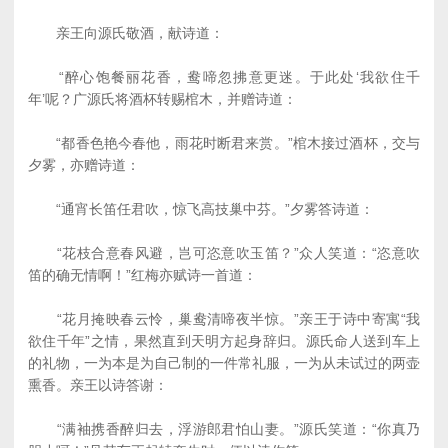
亲王向源氏敬酒，献诗道：
“醉心饱餐丽花香，鸯啼忽拂意更迷。于此处‘我欲住千
年’呢？广源氏将酒杯转赐棺木，并赠诗道：
“都香色艳今春他，雨花时断君来赏。”棺木接过酒杯，交与
夕雾，亦赠诗道：
“通宵长笛任君吹，惊飞高技巢中芬。”夕雾答诗道：
“花枝合意春风避，岂可恣意吹玉笛？”众人笑道：“恣意吹
笛的确无情啊！”红梅亦赋诗一首道：
“花月掩映春云怜，巢鸯清啼夜半惊。”亲王于诗中寄寓“我
欲住千年”之情，果然直到天明方起身辞归。源氏命人送到车上
的礼物，一为本是为自己制的一件常礼服，一为从未试过的两壶
熏香。亲王以诗答谢：
“满袖携香醉归去，浮游郎君怕山妻。”源氏笑道：“你真乃