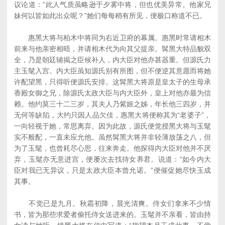
议论道：“此人气质虽略逊于夕雾中将，但也优美异常。他家兄
妹何以皆如此出众呢？”她们每每稍有所见，便极口称道不已。
惠黑大将与柏木中将同为右近卫府的幕属。惠黑时常请相木
前来与他亲密相晤，并请相木代为向其父提亲。髯黑大特品貌双
全，乃是朝廷辅揭之臣候补人，内大臣对他亦甚器重。但源氏力
主玉髦入宫。内大臣虽知源氏别有所图，但不便逆其意愿而将她
许配望黑，只得听便源氏安排。这髯黑大将原是皇太子的生母承
香殿女御之兄，除源氏太政大臣与内大臣外，皇上对他亦最为信
赖。他约莫三十二三岁，其夫人乃紫姬之姊，年长他三四岁，并
无何等缺陷，大约只因人品欠佳，惠黑大将便称其为“老婆子”，
一向轻视于她，常思离弃。因为此故，源氏便觉授黑大将与玉髦
实不般配，一直未应允他。虽然髯黑大将并非轻薄放荡之八，但
为了玉髦，也曾耗尽心思，往来奔走。他探得内大臣对他并不厌
弃，玉髦亦无意进宫，便屡次去找待女养君。说道：“如今内大
臣对我已无异议，只是太政大臣本曾允诺。”便催促她尽快玉成
其事。
不觉已是九月。秋霜初降，晨光清爽。侍女们拿来不少情
书，皆为那些求爱者偷托侍女送进来的。玉髦并不亲看，皆由持