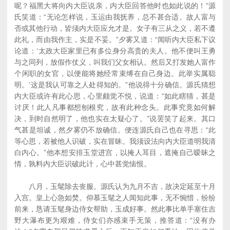
呢？福黑大将向内大臣说亲，内大臣回答他时也如此说的！”源
氏笑道：“无论怎样说，玉运由我抚养，总不甚合适。故人富与
否或其他行动，皆须内大臣应允才是。女子有三从之义，若不遵
此礼，而由我作主，实是不妥。”夕雾又道：“闻听内大臣私下议
论道：‘太政大臣家里已有多位身分高贵的夫人。他不便叫王勇
与之同列，放假作仗义，叫我们父女相认。然后又打发她人富作
个闲职的女官，以便能将她经常束缚在自己身边。此举实属聪
明。’这是我认可靠之人处得知的。”他说得十分确信。源氏猜想
内大臣或许有此心思，心里颇觉不悦，说道：“如此瞎猜，甚是
讨厌！此人凡事都想刨根究，故有此种念头。此事究竟如何解
决，到时自然明了，他也实在太疑心了。”说罢笑了起来。其口
气甚是坦诚，然夕雾仍不放确信。便连源氏自己也在寻思：“此
等心思，若被他人识破，实在冒昧。我须设法向内大臣道明我清
白内心。”他本想安排玉堂进宫，以掩人耳目，遮掩自己暧昧之
情，孰料内大臣识破此计，心中甚觉恼恨。
八月，玉髦除去丧服。源氏认为九月不吉，故决定延至十月
入宫。皇上心急如焚。仰慕玉髦之人闻知此事，无不惋惜，纷纷
前来，恳请玉髦身边侍女帮助，玉成好事。然此事比单手塞住吉
野大瀑布更为艰难，侍女们亦感束手无策，推答道：“没有办