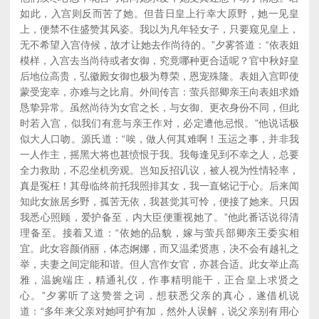
如此，入宫则反而苦了她。但昔日皇上行幸大原野，她一见皇
上，便禁不住盛赞其风姿。我以为凡年轻女子，只要窥见皇上，
无不希望入宫侍候，故才让她去作尚待的。”夕雾答道：“依表姐
模样，入宫去当尚待或者女御，究竟哪种更合适呢？官中秋好皇
后地位高贵，弘徽殿女御也极为尊荣，恩宠殊隆。表姐入宫即使
蒙受宠幸，亦难与之比肩。外间传言：萤兵部卿亲王向表姐求婚
恳挚异常。虽然尚待为女官之长，与女御、更衣身份不同，但此
时若入宫，似我们有意与亲王作对，必定遭他忌恨。”他说话极
似大人口吻。源氏道：“唉，做人何其难啊！玉运之事，并非我
一人作主，摇黑大将也甚愤恨于我。我每逢见到不幸之人，总要
全力救助，不忍坐机旁观。岂知反招讥议，被人视为性情轻率，
真是冤枉！其母临终前托我照排其女，我一直铭记于心。后来闻
知此女旅居乡野，孤苦无依，我甚觉其可怜，便接了她来。只因
我悉心照顾，爱护备至，内大臣便重视她了。”他此番话说得清
理备至。接着又道：“依她的品貌，嫁与萤兵部卿亲王委实相
宜。此女容颜俏丽，体态婀娜，而又温柔贤惠，决不会有越礼之
举，夫妻之间定能和谐。但人宫作女官，亦甚合适。此女举止高
雅，温婉端庄，精通礼仪，作事精明能干，正合皇上求贤之
心。”夕雾听了这赞誉之词，想获悉父亲的真心，遂借机说
道：“多年来父亲对她呵护有加，然外人误解，说父亲别有用心