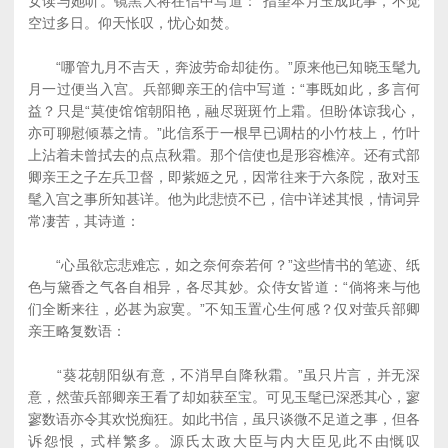
女读与她听。镜黑大将在信中写道：“指望本月玉成此事，不觉
空过多日。仰天怅叹，忧心如焚。
“哪管九月不吉天，奔波劳命却徒伤。”原来他已知晓玉髦九
月一过便当入宫。兵部卿亲王的信中写道：“事既如此，多言何
益？只是“莫使馆馆朝阳艳，融尽斑斑竹上霜。但盼体谅我心，
亦可聊慰倾慕之情。”此信系于一根早已调枯的小竹枝上，竹叶
上沾着未曾拭去的点点秋霜。那个信使也是形容樵淬。还有式部
卿亲王之子左兵卫督，即紫姬之兄，因常往来于六条院，敌对玉
髦入宫之事所知甚详。他为此悲愤不已，信中详述其恨，情词异
常凄苦，其诗道：
“心虽欲忘悲难忘，如之奈何奈若何？”这些情书的笔迹、纸
色与黛香之气各自相异，各尽其妙。众侍女皆道：“倘将来与他
们全断来往，必甚为寂寞。”不知玉置心生何感？仅对萤兵部卿
亲王略复数语：
“葵花朝阳纵有意，不消早自降秋霜。”虽只片言，并无深
意，然萤兵部卿亲王看了却如获至宝。可见玉髦已深悉其心，寥
寥数语亦令其欢悦痴狂。如此书信，虽只谈微不足道之事，但各
诉怨恨，式样繁多。源氏太政大臣与内大臣见此不由慨叹