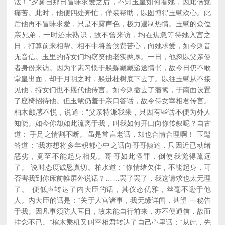
法！”夕雾自那日冒昧求爱之后，不知玉皇如何看她，因此倍觉
痛苦。此时，他便四处奔忙，佯装帮助，以图博得玉髦欢心。此
后他再不冒昧求爱，只是不露声色，极力遏制热情。玉髦的众位
亲兄弟，一时还未熟识，故不曾来访，均在焦急等待她入宫之
日，打算前来相帮。相不中将曾煞费苦心，向她求爱，如今则音
无音信。玉里的侍女们均窃笑他老实憨厚。一日，他忽以父亲使
者身份来访。因为平素习惯于躲躲藏藏递送情书，故今日仍不敢
堂皇出面，却于月明之时，躲进桂树底下去了。以往玉髦从不接
见他，持女们也不愿代他传言。如今则撤去了藩篱，于南面设置
了座椅招待他。但玉髦仍羞于亲口答话，故令侍女宰相君传言。
柏木颇感不悦，说道：“父亲特派我来，只因有些话不便为外人
知晓。如今你却如此流离于我，叫我如何开口向你传叙呢？自古
道：‘手足之情割不断。’虽是常言老话，却也合情合理啊！”玉髦
答道：“我亦想将多年积郁心中之话向哥哥倾述，只因近已动绪
恶劣，竟至不能起身相见。哥哥如此怪罪，倒使我觉得疏远
了。”说时态度诚恳真切。柏水道：“你情绪欠佳，不能起身，可
否害我到你床前帷屏外说话？……罢了罢了，我这请求也太无理
了。”便低声转达了内大臣的话，其仪态优雅，丝毫不逊于他
人。内大臣的话是：“关于人宫诸事，我无缘详闻，甚望-一秘告
于我。因凡事须防人耳目，故未能自行前来，亦不便通信，故而
挂念不已。”棺木乘机又叫宰相君转达了自己心里话：“从此，先