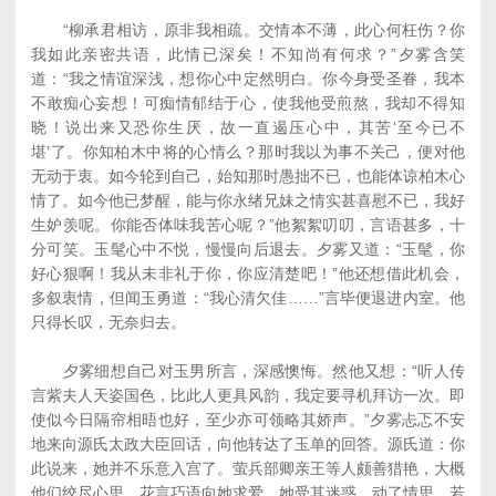
“柳承君相访，原非我相疏。交情本不薄，此心何枉伤？你
我如此亲密共语，此情已深矣！不知尚有何求？”夕雾含笑
道：“我之情谊深浅，想你心中定然明白。你今身受圣眷，我本
不敢痴心妄想！可痴情郁结于心，使我他受煎熬，我却不得知
晓！说出来又恐你生厌，故一直遏压心中，其苦‘至今已不
堪’了。你知柏木中将的心情么？那时我以为事不关己，便对他
无动于衷。如今轮到自己，始知那时愚拙不已，也能体谅柏木心
情了。如今他已梦醒，能与你永绪兄妹之情实甚喜慰不已，我好
生妒羡呢。你能否体味我苦心呢？”他絮絮叨叨，言语甚多，十
分可笑。玉髦心中不悦，慢慢向后退去。夕雾又道：“玉髦，你
好心狠啊！我从未非礼于你，你应清楚吧！”他还想借此机会，
多叙衷情，但闻玉勇道：“我心清欠佳……”言毕便退进内室。他
只得长叹，无奈归去。
夕雾细想自己对玉男所言，深感懊悔。然他又想：“听人传
言紫夫人天姿国色，比此人更具风韵，我定要寻机拜访一次。即
使似今日隔帘相晤也好，至少亦可领略其娇声。”夕雾忐忑不安
地来向源氏太政大臣回话，向他转达了玉单的回答。源氏道：你
此说来，她并不乐意入宫了。萤兵部卿亲王等人颇善猎艳，大概
他们绞尽心思，花言巧语向她求爱，她受其迷惑，动了情思。若