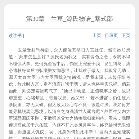
第30章 兰草_源氏物语_紫式部
读读书
|
上页
:
目录页
:
下页
玉髦受封尚待后，众人便催其早日入宫就任。然而她却想
道：“此事怎生是好？源氏名为我父，实有贪色之念，令我不得
不谨慎从事。更何况至宫中后，倘皇上宠爱于我，发生纠葛，势
必遭秋好皇后与弘徽殿女御忌恨，让我难于做人。我孤零无助，
源氏太政大臣与内大臣同我交情尚浅，爱我未深，未曾仔细考
虑，故此时入宫，定有流言诽谤于我，请人也将幸灾乐祸。倘若
如此，则必定霉运晦气了。”她已非幼童，正值晓事之龄，故思
虑重重，心绪烦乱，暗自叹息。她又想：“若不进宫，仍住这六
条院里，亦无大碍。但太政大臣心存不良，很是讨厌。我如何方
能寻机脱离此恶境，以清白之身洗清世人谣言呢？然而生父内大
臣深恐源氏不悦，不敢强以父女之情接我归家相待。看来，我即
便进宫或居于六条院，均避不开此类风月事件，终究徒增无限烦
恼，而遭世人讥议。唉，此身为何如此不幸！”自内大臣知晓实
情后，源氏对她愈发肆无顾忌了，因而王慧常暗自伤心叹息，一