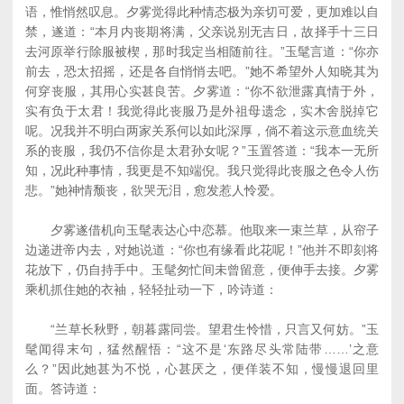
语，惟悄然叹息。夕雾觉得此种情态极为亲切可爱，更加难以自
禁，遂道：“本月内丧期将满，父亲说别无吉日，故择手十三日
去河原举行除服被楔，那时我定当相随前往。”玉髦言道：“你亦
前去，恐太招摇，还是各自悄悄去吧。”她不希望外人知晓其为
何穿丧服，其用心实甚良苦。夕雾道：“你不欲泄露真情于外，
实有负于太君！我觉得此丧服乃是外祖母遗念，实木舍脱掉它
呢。况我并不明白两家关系何以如此深厚，倘不着这示意血统关
系的丧服，我仍不信你是太君孙女呢？”玉置答道：“我本一无所
知，况此种事情，我更是不知端倪。我只觉得此丧服之色令人伤
悲。”她神情颓丧，欲哭无泪，愈发惹人怜爱。
夕雾遂借机向玉髦表达心中恋慕。他取来一束兰草，从帘子
边递进帝内去，对她说道：“你也有缘看此花呢！”他并不即刻将
花放下，仍自持手中。玉髦匆忙间未曾留意，便伸手去接。夕雾
乘机抓住她的衣袖，轻轻扯动一下，吟诗道：
“兰草长秋野，朝暮露同尝。望君生怜惜，只言又何妨。”玉
髦闻得末句，猛然醒悟：“这不是‘东路尽头常陆带……’之意
么？”因此她甚为不悦，心甚厌之，便佯装不知，慢慢退回里
面。答诗道：