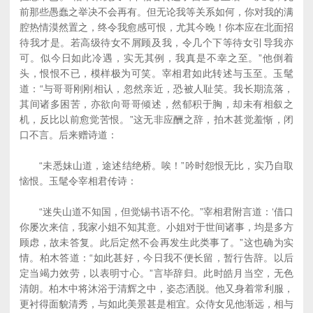
前那些愚蠢之举决不会再有。但无论我等关系如何，你对我的满
腔热情漠然置之，终令我愈感可恨，尤其今晚！你本应在北面招
待我才是。若高级待女不屑顾及我，令几个下等待女引导我亦
可。似今日如此冷遇，实无其例，我真是不幸之至。”他倒着
头，恨恨不已，模样极为可笑。宰相君如此转述与玉至。玉髦
道：“与哥哥刚刚相认，忽然亲近，恐被人耻笑。我长期流落，
其间诸多困苦，亦欲向哥哥倾述，然郁积于胸，却未有相叙之
机，反比以前愈觉苦恨。”这无非应酬之辞，拍木甚觉羞惭，闭
口不言。后来赠诗道：
“未悉妹山道，途述结绝桥。唉！”吟时怨恨无比，实乃自取
恼恨。玉髦令宰相君传诗：
“迷失山道不知国，但觉锡书语不伦。”宰相君附言道：‘借口
你屡次来信，我家小姐不知其意。小姐对于世间诸事，均是多方
顾虑，故未答复。此后定然不会再发生此类事了。”这也确为实
情。柏木答道：“如此甚好，今日我不便长留，暂行告辞。以后
定当竭力效劳，以表明寸心。”言毕辞归。此时皓月当空，无色
清朗。柏木中将沐浴于清辉之中，姿态洒脱。他又身着常利服，
更衬得面貌清秀，与如此美景甚是相宜。众侍女见他渐远，相与