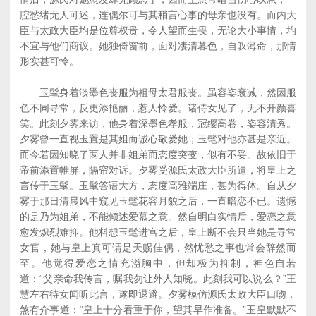
腔愁绪无人可述，连偶尔可与其稍言心事的母亲也没有。而内大
臣与太政大臣均是位尊权贵，令人望而生畏，无论大小事情，均
不宜与他们商议。她独倚窗前，面对凄清暮色，自叹薄命，那情
形实甚可怜。
玉髦身着淡墨色丧服为祖母太君服丧。虽容姿衰减，然因服
色不同寻常，反更添艳丽，惹人怜爱。诸侍女见了，无不开颜喜
笑。此刻夕雾来访，他身着深墨色孝服，冠缨高卷，姿容清秀。
夕雾曾一直视玉置是其姐而诚心敬爱她；玉髦对他亦甚是亲近。
而今若因知晓了两人并非姐弟而态度突变，似有不妥。故依旧于
帝前添置帷屏，隔帘对诉。夕雾受源氏太政大臣所遣，将皇上之
言传于玉髦。玉髦答语大方，态度高雅端庄，甚为得体。自从夕
雾于那日清晨风中窥见玉髦花容月貌之后，一直暗恋不已。遗憾
的是乃为姐弟，不能倾述爱慕之意。然自明白实情后，爱恋之意
愈发炽烈难抑。他料想玉髦进宫之后，皇上断不会只当她是寻常
女官，她与皇上真可谓是天赐佳偶，然忧愁之事也常会辞然而
至。他觉得爱恋之情充溢胸中，但却极为抑制，神色自若
道：“父亲命我传言，嘱我勿让外人知晓。此刻我可以说么？”王
慧左右待女闻听此言，遂即退避。夕雾模仿源氏太政大臣口吻，
煞有介事道：“皇上十分看重于你，望其早作准备。”玉皇默默不