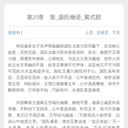
第25章 萤_源氏物语_紫式部
读读书
|
上页
:
目录页
:
下页
却说诸多女子在声势炼赫的源氏太政大臣羽蔽下，生活称心
如意，无忧无虑；源氏太政大臣亦甚是清闲、安乐。推西厅玉望
小姐，因遭意外烦恼，心绪纷乱，与这义父甚为尴尬。但外人对
此父女关系确信不疑，此等丑事便不可声张，况且他又不可与那
可恶的大夫监相提并论。因此玉囊只能忧闷于心。源氏虽有所
恋，又恐诽言流传，故人前只字不提，心中甚感悲伤。他常去探
望玉望，伺机表白。玉望已值晓事之年，心中虽然懊恼，却并不
断然拒绝。只佯装不知，巧妙应付，令源氏甚是难堪。
兵部卿亲王盛闻玉空端庄娴雅，娇艳可爱，遂真心诚意向其
求婚。不料却了无回音，心中甚是焦躁。时至五月，风习不宜嫁
娶。亲王已不堪忍耐，乃写信与她道：“万望得见小姐芳容，以
诉心中相思之苦。”源氏看罢，便对玉警说道：“这又何妨！乃一
大美事。此等人求爱于你，须常回信于他，万不可漠然置