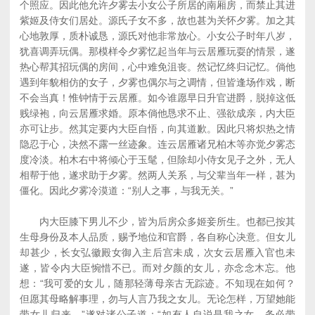
个照应。因此他允许夕雾去小女公子所居的南厢房，而禁止其进
紫姬及侍女们居处。源氏子女不多，故也甚为关怀夕雾。加之其
心地敦厚，质朴诚恳，源氏对他非常放心。小女公子时年八岁，
犹喜调弄玩偶。那模样令夕雾忆起当年与云居雁玩耍的情景，遂
热心帮其招玩偶的房间，心中难免沮丧。然记忆终归记忆。倘他
遇到年貌相仿的女子，夕雾也偶尔与之调情，但皆逢场作戏，断
不会当真！惟钟情于云居雁。如今谁愿早日升官进爵，脱掉这低
贱绿袍，向云居雁求婚。原本倘他恳求不止、强欲成亲，内大臣
亦可让步。然其定要内大臣自悟，向其道歉。因此只将炽热之情
隐忍于心，决然不露一丝迹象。连云居雁诸兄柏木等亦觉夕雾态
度冷淡。柏木右中将倾心于玉髦，但除却小侍女见子之外，无人
相帮于他，遂求助于夕雾。然两人关系，与父辈当年一样，甚为
僵化。因此夕雾冷漠道：“别人之事，与我无关。”
内大臣膝下男儿不少，皆为后房众多姬妾所生。也都已按其
生母身份及本人品质，赐予地位和官爵，各自称心决意。但女儿
却甚少，长女弘徽殿女御入主后宫未成，次女云居雁入官也未
遂，皆令内大臣惋惜不已。而对夕颜的女儿，亦念念木忘。他
想：“我可爱的女儿，随那轻薄母亲古无踪迹。不知现在如何？
但愿其母略解事理，勿与人言乃我之女儿。无论怎样，万望她能
带女儿归来。”遂对诸公子道：“如有人自说是我之女，务必带