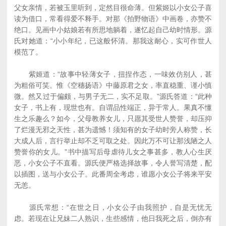
父女亲情，若被玉里听到，定然目很命薄。但紫姬以小女公子喜
读为借口，常看得爱不释手。对那《拍野物语》中画卷，亦赞不
绝口。见画中小姑娘若有所思地躺着，遂忆起自己幼时情形。源
氏对她道：“小小年纪，已这般怀清。那我这耐心，实可作世人
模范了。
紫姬道：“故事中轻薄女子，扭捏作态，一味效仿别人，甚
为粗俗可笑。惟《空穗扬语》中藤原君之女，率直稳重、谨小慎
微。然又过于偏颇，与男子无二，实不足取。”源氏答道：“此种
女子，书上有，现世也有。自谓品性端正，异于常人。果真不懂
生之乐趣么？如今，父母教养女儿，只愿其受世人赞誉，却压抑
了烂漫无邪之天性，甚为遗憾！须知有的女子幼时旁人称赞，长
大成人后，言行举止却不乏可取之处。因此万不可让那浅陋之人
赞誉你的女儿。”书中描写后母虐待儿女之事甚多，教人心生厌
恶，小女公子不直看。源氏便严格选择故事，令人誉写清楚，配
以插图，送与小女公子。此番周全考虑，谁愿小女公子将来平安
无恙。
源氏常想：“在世之日，小女公子由我照护，自是无忧无
虑。若现在让兄妹二人熟识，生些感情，他日我死之后，倒亦有