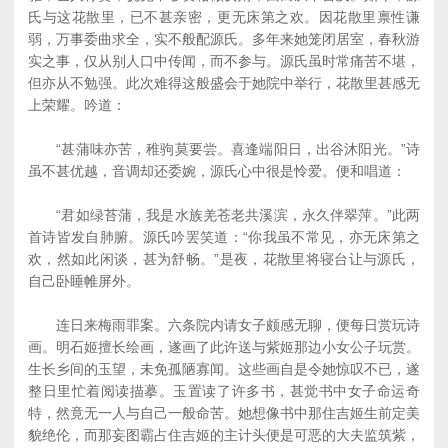
氏与这花散里，已不甚亲密，更无床第之欢。因花散里禀性谦
弱，万事委曲求全，实不般配源氏。多年来她笼闭居室，春秋游
实之事，仅从别人口中传闻，而不参与。源氏虽时常痛苦不堪，
但亦从不勉强。此次难得这般盛会于她院中举行，花散里甚感无
上荣耀。吟道：
“甚蒲味亦苦，稚驹莫要尝。喜逢端阳日，出谷沐阳光。”诗
虽不甚优越，音调却还委婉，源氏心中很是怜爱。便和唱道：
“君如绿苔蒲，我是水族羌苍老共溪滨，永久伴翠萍。”此两
首诗皆发自肺腑。源氏吟罢笑道：“你我虽不常见，亦无床第之
欢，然如此闲谈，甚为舒畅。”是夜，花散里将寝台让与源氏，
自己卧睡帷屏外。
连日来梅雨罪案。六条院内请女子颇感无聊，便每日赏玩诗
画。明石姬擅长绘画，遂画了此许送与紫姬那边小女公子玩赏。
生长乡间的玉望，未免孤陋寡闻。这些画自是令她惊叹不已，遂
整日里忙着阅读描摹。玉置读了许多书，甚觉书中女子命运奇
特，然竟无一人与自己一般命苦。她想像书中那住吉姬生前定美
貌绝伦，而那妄图霸占住吉姬的主计头便是可恶的大夫监筑紫，