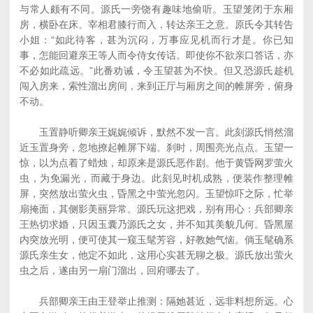
与常人颇有不同。源氏一旁饶有趣味地偷听。玉望笼闭于东厢
房，横卧在床。宰相君膝行而入，转达亲王之意。原氏令其转告
小姐：“如此待客，甚为沉闷，万事应见机而行才是。你已知
事，怎能回避亲王等人而令侍女传话。即使你不欲亲口答话，亦
不必如此疏远。”此番劝诫，令玉望甚为不快。但又恐源氏趁机
闯入房来，索性溜出房间，来到正厅与厢房之间的帷屏旁，俯身
不动。
玉置静听卿亲王娓娓倾诉，默然不发一言。此刻源氏悄然溜
近玉置身旁，忽地撩起帷屏下端。刹时，周围亮光点点。玉望一
惊，以为点着了蜡烛，却原来是源氏恶作剧。他于黄昏网罗萤火
虫，为免漏光，而藏于身边。此刻见时机成熟，便装作整理帷
屏，突然放出萤火虫，昏黑之中萤光忽闪。玉望惊吓之际，忙举
扇掩面，其侧影美丽异常。源氏玩这把戏，别有用心：兵部卿亲
王热切求婚，只因玉囊乃源氏之女，并不知其美貌几何。昏黑屋
内突放光明，便可使其一窥玉髦芳容，好教她气恼。倘玉髦确系
源氏亲生女，他定不如此，这用心实甚无聊之极。源氏放出萤火
虫之后，遂由另一扇门溜出，回府哪去了。
兵部卿亲王由王登举止推测：隔她甚近，远非料想所远。心