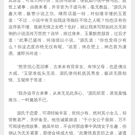
其原旨，可谓大同小异，觉悟与烦恼，便犹如小说中善与恶。故
世上诸事，由善来看，并非皆为子虚乌有，毫无教益。”源氏兴
趣大增，极赞小说之功。继而话题一转，对似懂非懂的玉置
道：“不过，小说中有天似我这等痴狂不悟之人呢？怕也没有你
这佯装不懂、孤僻无情之女吧？也好，就让我来写部如此古无前
例的小说流传万世把？说毕，挨过身来。玉量默然颔首，过后才
道：“此事已盛传，何须借以小说。”源氏道：“你也觉得少有
么？你这态度亦绝无仅有呢。”说罢，倚在壁上，神态甚为潇
洒。遂即兴吟道：
“愁苦忧心觅旧事，古来未有背亲女。有悻父母，也是佛法
大戒。”玉望准低头无语。源氏便伺机抚其秀发，极诉无限怨
情。玉髦终于答道：
“我亦追寻古来事，从来无见此亲心。”源氏听罢，甚觉羞愧
难当，一时尴尬不已。
源氏于恋爱，可谓经验丰富，世间少有。然对其小女儿，却
管教甚严，关怀备至。他告诫紫姬道：“于小女公子面前，万不
可阅读色情故事。她虽年幼，不会对那故事中风情女子生趣，但
倘认为无关紧要，那便会铸成大错。”此番情真意切之谈，渗透