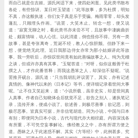
而自己就是住吉姬。源氏闲适下来，便四处闲逛。见此类书散布
各处，有些惊讶。某日对玉望道：“此等故事，多为杜撰，明知
不真，亦这般执迷，你们女子真是乐于受骗。梅雨零零，却头发
蓬乱，只顾埋头作画。”说罢，大笑木止。转念一想，便又说
道：“寂寞无聊之时，看此类书亦未尝不可，且故事中凄婉曲折
处，颇富情味，动人心弦。以此消遣，倒也怪你不得。另有一类
故事，甚是夸张离奇，荒诞不经，教人心惊胆颤。但静下来一
想，便觉绝无此理。近日我那边侍女亦常为那小姑娘讲此等故
事。我一旁听后，亦惊叹世间竟有如此善编故事之人。纯为无稽
之谈，但或许亦真有其事。”玉髦答道：“对呀，似你这般善于杜
撰之人，才作此番答释；而我这愚笨之人，却深信不疑呢。”说
罢推开砚台。源氏道：“只当我胡乱评议罢了。其实，亦有记述
真情的。像神代以来的《日本记》等书，便详细记录着世间大事
呢。”止不住又笑起来，道：“小说所载，虽非史实，却是世间真
人真事。作者自己知晓体会后犹觉不足，欲告之别人，遂执笔记
录，流传开来，便成小说了。欲述善，则极尽善事；欲记恶，则
极尽恶事。皆真实可据，并非信笔胡造。同为小说，中国与日本
有别；即便同为日本小说，古代与现代亦大相径庭。内容深浅各
有所重，不可凭空妄事解论。佛经教义之中，亦有所谓方便之
道。愚昧之人于此迷惑不解。其实《方等经》中，此例甚多。究