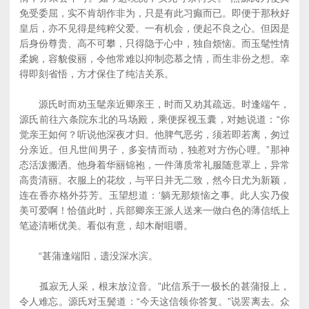
免受委屈，实不肯胡作非为，只是有此习癫而已。即便于那秋好
皇后，亦不见得是纯粹父爱。一有机会，便起不良之心。但因是
后身份尊贵、高不可攀，只得隐于心中，独自烦恼。而玉髦性情
柔婉，容貌俊丽，令他常难以抑制恋慕之情，而生非份之想。幸
得即刻省悟，方才保住了纯洁关系。
源氏时而劝玉髦亲近卿亲王，时而又劝其疏远。时逢端午，
源氏前往六条院东北的马场殿，乘便探视玉囊，对她说道：“你
觉亲王如何？听说他深夜才归。他脾气恶劣，须若即若离，匆过
分亲近。但凡世间男子，多妄情而动，独惹对方伤心哩。”那神
态活泼搬洒。他身着华丽锦袍，一件薄质常礼服随意罩上，异常
高贵清丽。衣服上的花纹，与平日并无二致，然今日尤为新颖，
连在香亦格外芬芳。玉望想道：‘躺无那烦恼之事。此人实乃俊
美可爱啊！恰值此时，兵部卿亲王派人送来一做白色的薄信纸上
笔迹清晰优美。看似有意，却木耐咀嚼。
“甚蒲逢端阳，遗没深水滨。
孤寂无人采，根末放泣音。”此信系于一极长的甚蒲报上，
令人难忘。源氏对玉鬓道：“今天这信领你答复。”说罢离去。众