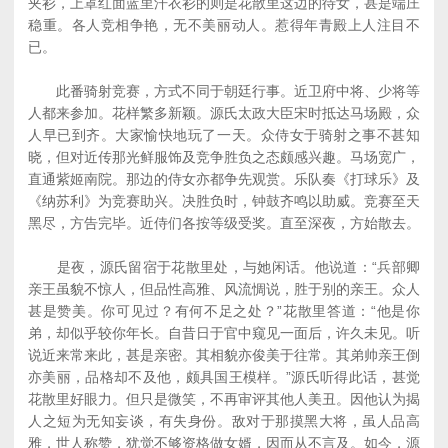
夹衫，上罩红面蓝里汗衣衫的则是花散里这边的待女，甚是端庄
稳重。各人竞相争艳，无不美丽动人。惹得年青殿上人注目不
已。
此番骑射竞赛，方式不同于朝廷行事。近卫府中将、少将等
人都来参加。花样繁多新颖。源氏太政大臣宋时抵达马场殿，众
人早已到齐。大家愉快地玩了一天。众侍女于骑射之事不甚知
晓，但对近传那光鲜服饰及竞争胜负之态颇感兴趣。马场宽广，
直通紫姬南院。那边的侍女亦都争先观赏。乐队奏《打球乐》及
《纳苏利》为竞赛助兴。决胜负时，钟鼓齐鸣以助威。竞赛至天
黑尽，方告完毕。近侍们各按等级受奖。直至深夜，方始散去。
是夜，源氏留宿于花散里处，与她闲话。他说道：“兵部卿
亲王虽貌不惊人，但品性高雅、风流惆说，胜于别的亲王。众人
甚是赞美。你可见过？有何不足之处？”花散里答道：“他是你
弟，却似乎较你年长。自昔日于官中窥见一面后，许久未见。听
说近来常来此，甚是亲密。其相貌亦俊美于往常。其弟帅亲王倒
亦美丽，品格却不及他，颇具国王模样。”源氏听得此话，甚觉
花散里好眼力。但只是微笑，不再审评其他人美丑。因他认为揭
人之短为无知妄谈，有失身份。敌对于那摸黑大将，虽人品高
雅，世人称赞，犹觉不够资格做女婿，因而从不言及。如今，源