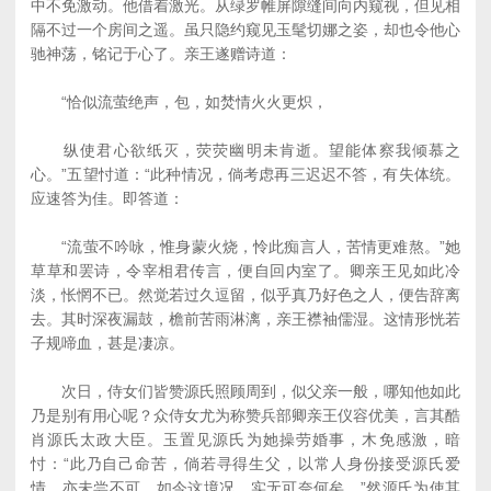
中不免激动。他借着激光。从绿罗帷屏隙缝间向内窥视，但见相
隔不过一个房间之遥。虽只隐约窥见玉髦切娜之姿，却也令他心
驰神荡，铭记于心了。亲王遂赠诗道：
“恰似流萤绝声，包，如焚情火火更炽，
纵使君心欲纸灭，荧荧幽明未肯逝。望能体察我倾慕之
心。”五望忖道：“此种情况，倘考虑再三迟迟不答，有失体统。
应速答为佳。即答道：
“流萤不吟咏，惟身蒙火烧，怜此痴言人，苦情更难熬。”她
草草和罢诗，令宰相君传言，便自回内室了。卿亲王见如此冷
淡，怅惘不已。然觉若过久逗留，似乎真乃好色之人，便告辞离
去。其时深夜漏鼓，檐前苦雨淋漓，亲王襟袖儒湿。这情形恍若
子规啼血，甚是凄凉。
次日，侍女们皆赞源氏照顾周到，似父亲一般，哪知他如此
乃是别有用心呢？众侍女尤为称赞兵部卿亲王仪容优美，言其酷
肖源氏太政大臣。玉置见源氏为她操劳婚事，木免感激，暗
忖：“此乃自己命苦，倘若寻得生父，以常人身份接受源氏爱
情，亦未尝不可。如今这境况，实无可奈何矣。”然源氏为使其