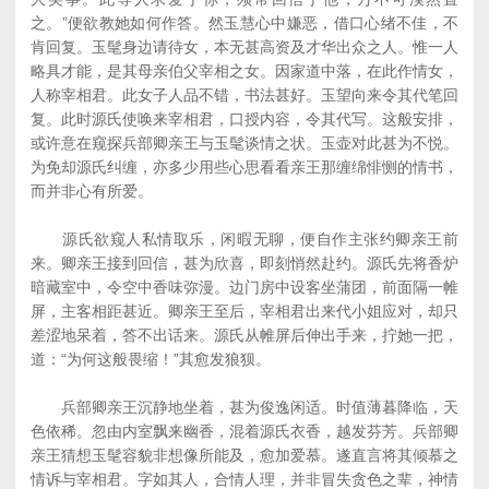
之。”便欲教她如何作答。然玉慧心中嫌恶，借口心绪不佳，不
肯回复。玉髦身边请待女，本无甚高资及才华出众之人。惟一人
略具才能，是其母亲伯父宰相之女。因家道中落，在此作情女，
人称宰相君。此女子人品不错，书法甚好。玉望向来令其代笔回
复。此时源氏使唤来宰相君，口授内容，令其代写。这般安排，
或许意在窥探兵部卿亲王与玉髦谈情之状。玉壶对此甚为不悦。
为免却源氏纠缠，亦多少用些心思看看亲王那缠绵悱恻的情书，
而并非心有所爱。
源氏欲窥人私情取乐，闲暇无聊，便自作主张约卿亲王前
来。卿亲王接到回信，甚为欣喜，即刻悄然赴约。源氏先将香炉
暗藏室中，令空中香味弥漫。边门房中设客坐蒲团，前面隔一帷
屏，主客相距甚近。卿亲王至后，宰相君出来代小姐应对，却只
差涩地呆着，答不出话来。源氏从帷屏后伸出手来，拧她一把，
道：“为何这般畏缩！”其愈发狼狈。
兵部卿亲王沉静地坐着，甚为俊逸闲适。时值薄暮降临，天
色依稀。忽由内室飘来幽香，混着源氏衣香，越发芬芳。兵部卿
亲王猜想玉髦容貌非想像所能及，愈加爱慕。遂直言将其倾慕之
情诉与宰相君。字如其人，合情人理，并非冒失贪色之辈，神情