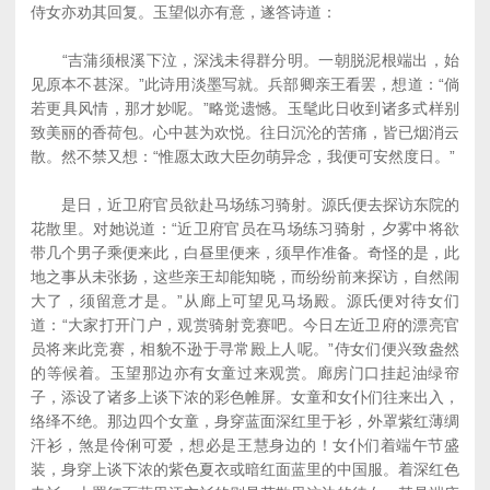
侍女亦劝其回复。玉望似亦有意，遂答诗道：
“吉蒲须根溪下泣，深浅未得群分明。一朝脱泥根端出，始
见原本不甚深。”此诗用淡墨写就。兵部卿亲王看罢，想道：“倘
若更具风情，那才妙呢。”略觉遗憾。玉髦此日收到诸多式样别
致美丽的香荷包。心中甚为欢悦。往日沉沦的苦痛，皆已烟消云
散。然不禁又想：“惟愿太政大臣勿萌异念，我便可安然度日。”
是日，近卫府官员欲赴马场练习骑射。源氏便去探访东院的
花散里。对她说道：“近卫府官员在马场练习骑射，夕雾中将欲
带几个男子乘便来此，白昼里便来，须早作准备。奇怪的是，此
地之事从未张扬，这些亲王却能知晓，而纷纷前来探访，自然闹
大了，须留意才是。”从廊上可望见马场殿。源氏便对待女们
道：“大家打开门户，观赏骑射竞赛吧。今日左近卫府的漂亮官
员将来此竞赛，相貌不逊于寻常殿上人呢。”侍女们便兴致盎然
的等候着。玉望那边亦有女童过来观赏。廊房门口挂起油绿帘
子，添设了诸多上谈下浓的彩色帷屏。女童和女仆们往来出入，
络绎不绝。那边四个女童，身穿蓝面深红里于衫，外罩紫红薄绸
汗衫，煞是伶俐可爱，想必是王慧身边的！女仆们着端午节盛
装，身穿上谈下浓的紫色夏衣或暗红面蓝里的中国服。着深红色