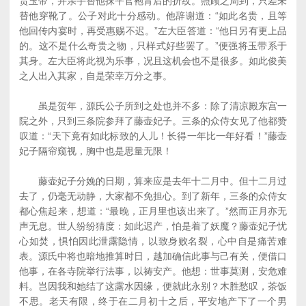
贵玉带，并亲手替他抹平官袍背后的折纹。照顾之周到，只差未
替他穿靴了。公子对此十分感动。他辞谢道：“如此名贵，且等
他回传内宴时，再受惠赐不迟。”左大臣答道：“他日另有更上品
的。这不是什么奇贵之物，只样式好些罢了。”便强将玉带系于
其身。左大臣将此视为乐事，况且这机会也不是很多。如此俊美
之人出入其家，自是荣幸万分之事。
虽是贺年，源氏公子所到之处也并不多：除了清凉殿东宫一
院之外，只到三条院参拜了藤壶妃子。三条的众侍女见了他都赞
叹道：“天下竟有如此标致的人儿！长得一年比一年好看！”藤壶
妃子隔帘窥视，胸中也是思量无限！
藤壶妃子分娩的日期，算来应是去年十二月中。但十二月过
去了，仍毫无动静，大家都不免担心。到了新年，三条的众侍女
都心焦起来，想道：“最晚，正月里也该出来了。”然而正月亦无
声无息。世人纷纷猜度：如此迟产，怕是着了妖魔？藤壶妃子忧
心如焚，惧怕因此泄露隐情，以致身败名裂，心中自是痛苦难
表。源氏中将也暗地推算时日，越加确信此事与己有关，便借口
他事，在各寺院举行法事，以祷安产。他想：世事莫测，安危难
料。岂因我和她结了这露水因缘，便就此永别？木胜愁叹，茶饭
不思。老天有限，终于在二月初十之后，平安地产下了一个男