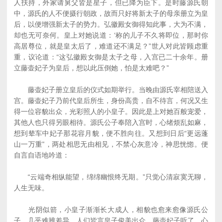
人扶持，外家请舅父皆是星子，但已降为臣下。是时藤源氏朝
中，源氏的人不便摄行朝政，故而只好将新太子的母亲册立为皇
后，以便增强新太子的势力。弘徽殿女御得知此事，大为不满，
却也无可奈何。皇上对她说道：‘称的儿子不久将即位，那时你
高居尊位，就是皇太后了，难道还不满足？”世人对此皆顾虑重
重，议论道：“这弘徽殿女御是太子之母，入宫已二十余年。册
立藤壶妃子为皇后，想以此压倒她，怕是太难吧？”
藤壶妃子册立皇后的仪式如期举行。当晚由源氏宰相陪送入
宫。藤壶妃子乃前代皇后所生，身份高贵，自不待言，何况又生
得一位容貌出众，光彩照人的小皇子。因此是上对她百般宠爱，
其他人也只得另眼相待。源氏公子奉陪入宫时，心绪烦乱如麻，
想到辇车中妃子那花容月貌，便不胜向往。又想到日后“更远蓬
山一万重”，两处相思无由相见，不禁心灰意冷，神思恍惚。便
自言自语地吟道：
“云端奇相纵能望，绵绵幽恨终无期。”只觉心清寂寞无聊，
人生无味。
光阴似箭，小皇子渐渐长大成人，相貌也愈来愈像源氏公
子，几乎难辨差异。人们皆言皇子俊美出众。藤壶妃子听了，心