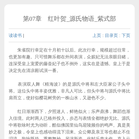
第07章 红叶贺_源氏物语_紫式部
读读书
|
上页
:
目录页
:
下页
朱雀院行幸定在十月初十以后。此次行幸，规模超过往常，
也更加有趣。只可惜舞乐都在外间表演，众嫔妃无法亲眼目睹，
连深受皇上宠爱的藤壶妃子也不例外，这实在是遗憾。皇上于是
决定先在清凉殿试演一番。
表演双人舞《精海波》的是源氏中将和左大臣家公子头中
将。这位头中将丰姿优雅，非凡人可比，但头中将与源氏中将比
肩而立，使好似樱花树旁的一株山水，又逊色不少。
红日渐渐西下，夕照迷人，鲜艳似火；乐声鼎沸，舞蹈也渐
入佳境。此时两人已格外投入，步态与表情全都绝妙无比。源氏
中将歌咏时尤为动听，酷似佛国里仙鸟迎陵频你的鸣声。真是美
妙之极，令皇上也感动得流下泪来。众公卿及亲王等也都止不住
泪流。歌咏既毕，重整舞袖，另演新姿。此时乐声大作，直入云