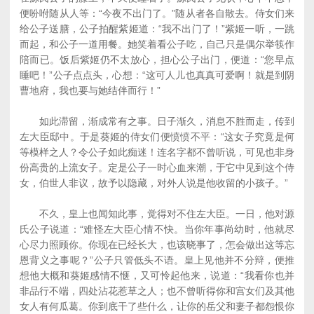
便吩咐随从人等：“今夜不出门了。”随从者各自散去。侍女们来
给公子送膳，公子拍醒紫姬道：“我不出门了！”紫姬一听，一跳
而起，和公子一道用餐。她笑着看公子吃，自己只是偶尔举筷作
陪而已。饭后紫姬仍不太放心，担心公子出门，便道：“您早点
睡吧！”公子点点头，心想：“这可人儿也真真可爱啊！就是到阴
曹地府，我也要与她结伴而行！”
如此滞留，渐成常有之事。日子渐久，消息不胜而走，传到
左大臣邸中。于是葵姬的侍女们便愤愤不平：“这女子究竟是何
等模样之人？令公子如此痴迷！连名字都不曾听说，可见也非身
份高贵的上流女子。定是公子一时心血来潮，于它中见到这个侍
女，伯世人非议，故予以隐藏，对外人说是他收留的小孩子。”
不久，皇上也闻知此事，觉得对不住左大臣。一日，他对源
氏公子说道：“难怪左大臣心情不快。当你年事尚幼时，他就尽
心尽力照顾你。你现在已经长大，也该晓事了，怎会做出这等忘
恩背义之事呢？”公子只管低头不语。皇上见他并不分辩，便推
想他大概和葵姬感情不惬，又可怜起他来，说道：“我看你也并
非品行不端，四处沾花惹草之人；也不曾听得你和宫女们及其他
女人有何瓜葛。你到底干了些什么，让你的岳父和妻子都怨恨你