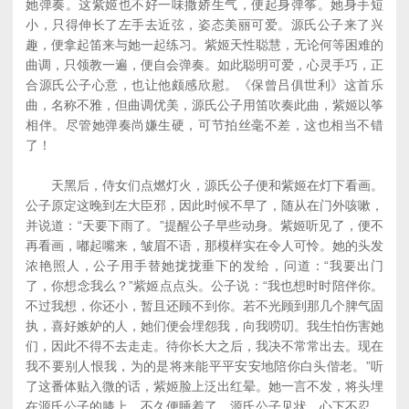
她弹奏。这紫姬也不好一味撒娇生气，便起身弹筝。她身手短
小，只得伸长了左手去近弦，姿态美丽可爱。源氏公子来了兴
趣，便拿起笛来与她一起练习。紫姬天性聪慧，无论何等困难的
曲调，只领教一遍，便自会弹奏。如此聪明可爱，心灵手巧，正
合源氏公子心意，也让他颇感欣慰。《保曾吕俱世利》这首乐
曲，名称不雅，但曲调优美，源氏公子用笛吹奏此曲，紫姬以筝
相伴。尽管她弹奏尚嫌生硬，可节拍丝毫不差，这也相当不错
了！
天黑后，侍女们点燃灯火，源氏公子便和紫姬在灯下看画。
公子原定这晚到左大臣邪，因此时候不早了，随从在门外咳嗽，
并说道：“天要下雨了。”提醒公子早些动身。紫姬听见了，便不
再看画，嘟起嘴来，皱眉不语，那模样实在令人可怜。她的头发
浓艳照人，公子用手替她拢拢垂下的发给，问道：“我要出门
了，你想念我么？”紫姬点点头。公子说：“我也想时时陪伴你。
不过我想，你还小，暂且还顾不到你。若不光顾到那几个脾气固
执，喜好嫉妒的人，她们便会埋怨我，向我唠叨。我生怕伤害她
们，因此不得不去走走。待你长大之后，我决不常常出去。现在
我不要别人恨我，为的是将来能平平安安地陪你白头偕老。”听
了这番体贴入微的话，紫姬脸上泛出红晕。她一言不发，将头埋
在源氏公子的膝上，不久便睡着了。源氏公子见状，心下不忍，