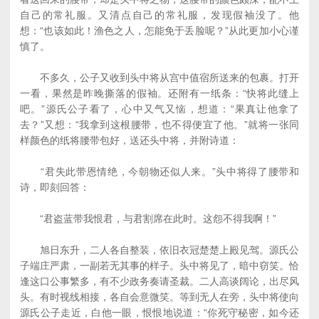
自己的常礼服。又清点自己的常礼服，发现假袖没了。他
想：“也该如此！渔色之人，怎能免于丢脸呢？”从此更加小心谨
慎了。
不多久，公子又收到头中将从宫中值宿所送来的包裹。打开
一看，果然是昨晚撕落的假袖。还附有一纸条：“快将此缝上
吧。”源氏公子看了，心中又气又恼，想道：“果真让他拿了
去？”又想：“我拿到这根腰带，也不得便宜了他。”就将一张同
样颜色的纸将腰带包好，送还头中将，并附诗道：
“君失此带恩情绝，今朝物还似人来。”头中将得了腰带和
诗，即刻回答：
“君盗蓝带我恨君，与君割席在此时。这怨不得我啊！”
旭日东升，二人各自整装，依旧衣冠楚楚上殿见驾。源氏公
子端庄严肃，一副若无其事的样子。头中将见了，暗中窃笑。恰
逢这口公事繁多，有不少政务奏请圣裁。二人高谈阔论，出尽风
头。有时视线相接，各自会意微笑。等到无人在旁，头中将使向
源氏公子走近，白他一眼，恨恨地说道：“你死守秘密，如今还