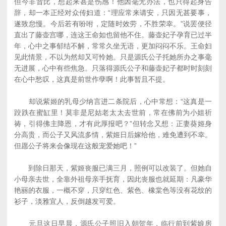
但今非昔比，想起来甚是伤感！他因毫无办法，也只得起身告
辞，却一本正经对众传妇道：“理应常来请安，只因无甚要事，
遂致怠慢。今后若有吩咐，定随时效劳，不胜荣幸。”说罢便径
直出了藤壶宫哪，连这王命如也留他不住。藤壶妃子孕育已过半
年，心中之事郁结不解，常常久坐无语，更加闷闷不乐。王命妇
见此情景，不以为然却又可怜她。只是源氏公子托她所办之事毫
无进展，心中有些焦急。只落得源氏公子和藤壶妃子都时时刻刻
在心中愁叹，这真是前世作孽啊！此事暂且不提。
却说紫姬的乳母少纳言进二条院后，心中常想：“这真是一
跤跌在蜜缸里！莫非是尼姑老太太去世前，常在佛前为小姐祈
祷，引得佛主降恩，才有此厚报吧？”但转念又想：正妻葵姬身
分高贵，而公子又风流多情，紫姬日后嫁给他，难免遭到不幸。
但愿公子将来会像现在这般宠爱她吧！”
到除日那天，紫姬丧服已满三月，照例可以改装了。但她自
小母亲去世，全靠外祖母亲手抚育，因此丧服也就延期：凡豪华
艳丽的衣服，一概不穿，只穿红色、紫色、橡棠色等没有花纹的
衫子，淡雅宜人，反倒越发可爱。
元旦这日早晨，源氏公子照旧入朝贺年，临行前到紫娘房