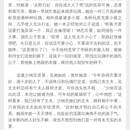
里，对她退：“从即日起，你应成大人了吧”说的笑容可掬，态度
和蔼可亲。紫姬一早就忙着起来摆弄玩偶，她在一对三尺高的橱
柜里放着种种玩偶，相外搭建诸多小屋，各种玩具充塞小屋之
间，几乎使人无法行走。她一本正经地对公子说道：“昨夜犬君
说要打鬼弄坏一个，我正在修理呢！”神态庄重，如同报告一件
大事。源氏公子答道：“哎呀，这人也太不小心了，那就赶快修
理吧。今日是元旦，你说话可要小心，不要讲不吉利的话，也不
能终。”说罢便出了门。今天他特意穿了华丽的衣服入朝，紫姬
和侍女们送他到廊下，这孩子一回到屋里，即找出玩偶中的源氏
公子，替他换上艳丽的衣服，模仿他人朝贺年的样子。
适逢少纳言进屋，见她如此，便对她道：“今年你得庄重才
好，满十岁的人了，不该终日和玩偶打交道。你既已有丈夫，见
丈夫时总得有个夫人模样才是。可你连头也不梳……”少纳言说
出此话，本想让她难为情。可年幼的紫姬听了，心中倒想：“这
样看来，我已经有了丈夫。少纳言她们的丈夫，模样都不中看，
只有我的丈夫如此年轻漂亮。”此时她才明白自己和公子的关
系。她虽年龄一天天增长，但处处仍流露出掩饰不住的孩子气。
这令殿内的人好生不解，谁也不曾想到他们是一对有名无实的夫
妻。