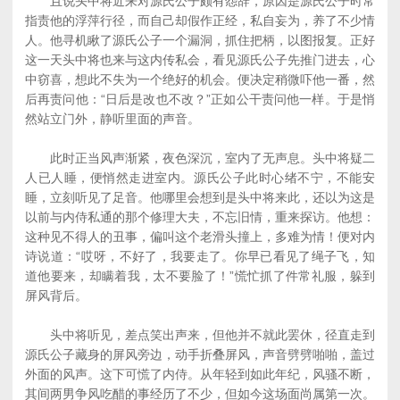
且说头中将近来对源氏公子颇有怨辞，原因是源氏公子时常
指责他的浮萍行径，而自己却假作正经，私自妄为，养了不少情
人。他寻机瞅了源氏公子一个漏洞，抓住把柄，以图报复。正好
这一天头中将也来与这内传私会，看见源氏公子先推门进去，心
中窃喜，想此不失为一个绝好的机会。便决定稍微吓他一番，然
后再责问他：“日后是改也不改？”正如公干责问他一样。于是悄
然站立门外，静听里面的声音。
此时正当风声渐紧，夜色深沉，室内了无声息。头中将疑二
人已人睡，便悄然走进室内。源氏公子此时心绪不宁，不能安
睡，立刻听见了足音。他哪里会想到是头中将来此，还以为这是
以前与内侍私通的那个修理大夫，不忘旧情，重来探访。他想：
这种见不得人的丑事，偏叫这个老滑头撞上，多难为情！便对内
诗说道：“哎呀，不好了，我要走了。你早已看见了绳子飞，知
道他要来，却瞒着我，太不要脸了！”慌忙抓了件常礼服，躲到
屏风背后。
头中将听见，差点笑出声来，但他并不就此罢休，径直走到
源氏公子藏身的屏风旁边，动手折叠屏风，声音劈劈啪啪，盖过
外面的风声。这下可慌了内侍。从年轻到如此年纪，风骚不断，
其间两男争风吃醋的事经历了不少，但如今这场面尚属第一次。