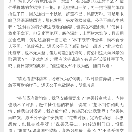
了！”然而又不肯就此罢休，想道：“她心里到底在想什么？”便
伸手将她的衣裾拉了一把。但见她抿口一笑，将一把艳丽的纸扇
掩住了口，回头递出一个秋波，娇羞不已，风情万种。可是那眼
睑已经深深地凹进，颜色发黑；头发蓬松散乱。公子不由心生感
叹：“这鲜丽的扇子和这衰老的面容，也实在不般配呢！”便伸手
将扇子拿下。但见扇面艳丽，底色深红，上面树木繁茂，且皆用
泥金色调，旁边还题有一首古歌：“林下衰草何憔悴，驹不食兮
人不周。”笔致苍老。源氏公子见了感到好笑，想道：“此老女自
比衰草，也不无风趣，但尽可题别的诗句，何必用这大煞风景的
歌词呢？”一便戏言道：“哪有这等说法？有道是‘试听杜宇正飞
鸣，夏日都来宿此林’。”但这老女却不以为然，随口吟道：
“请近看密林荫草，盼君只为好饲驹。”吟时搔首弄姿，一副
急不可耐的样子。源氏公子急欲脱身，胡乱吟道：
“林前应有群驹集，我马安能相竞来？”吟罢转身就走。内侍
也顾不了许多，赶忙扯住他的衣袖，说道：“想不到你如此无
情，使我自讨没趣，我这般年纪，你却忍心让我受辱！”说罢掩
面啼哭。源氏公子急忙安抚道：“过些时候，定给你消息。我纵
想你，也机会难寻呀！”说罢又要走。内传追到门口，恨恨
道：“难道‘犹如津国桥梁断，衰朽残年最可悲’么？”不禁爱恨交