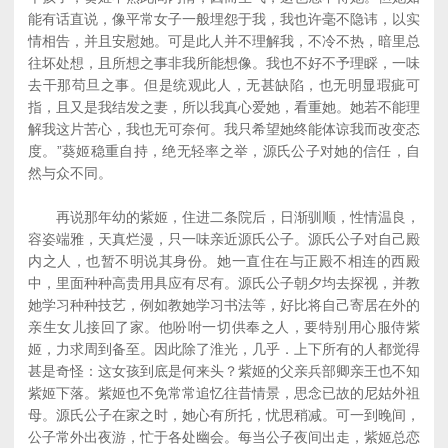
能有话直说，像平常女子一般埋怨于我，我也许毫不隐讳，以实
情相告，并且安慰她。可是此人并不理解我，不冷不热，暗里总
往坏处想，且所想之事非我所能想像。我也不好不予理睬，一味
去干那苟旦之事。但是统观此人，无甚缺陷，也无明显瑕疵可
指，且又是我结发之妻，所以我真心爱她，看重她。她若不能理
解我这片苦心，我也无可奈何。我只希望她终能体谅我而改变态
度。”葵姬稳重自持，绝无轻率之举，源氏公子对她的信任，自
然与众不同。
再说那年幼的紫姬，住进二条院后，日渐驯顺，性情温良，
容姿端雅，天真烂漫，只一味亲近源氏公子。源氏公子对自己殿
内之人，也暂不明说其身份。她一直住在与正殿不相连的西殿
中，里面种种高贵用具应有尽有。源氏公子朝夕均去探视，并教
她学习种种技艺，例如教她学习书法等，好比将自己寄居在外的
亲生女儿接回了家。他吩咐一切供奉之人，要特别用心服侍紫
姬，力求周到备至。因此除了淮光，几乎．上下所有的人都觉得
甚是奇怪：这女孩到底是何来头？紫姬的父亲兵部卿亲王也不知
紫姬下落。紫姬也不免常常追忆往昔情景，思念已故的尼姑外祖
母。源氏公子在家之时，她心有所托，忧思稍减。可一到晚间，
公子常外出夜游，忙于各处幽会。每当公子夜间出走，紫姬总恋