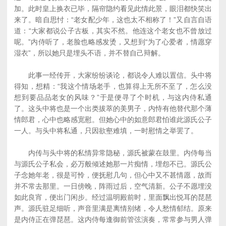
加。此时皇上换衣已毕，隔帘隐约看见此情此景，眼泪都快笑出
来了。暗自思忖：“老女配少年，这也太不相称了！”又自言自语
道：“大家都说公子古板，其实不然。他连这个老女也不曾放过
呢。”内侍听了，老脸也略感发烫，又想到“为了心爱者，情愿穿
湿衣”，所以她只是埋头不语，并不替自己辩解。
此事一经传开，大家纷纷谈论，都说令人难以置信。头中将
得知，想精：“我这个情场老手，也算得上无所不至了，怎么没
想到要品品老女的风味？”于是便寻了个时机，与这内侍私通
了。这头中将也是一个出类拔萃的美男子，内恃有他替代那个薄
情郎君，心中也略感宽慰。但她心中的如意郎君怕谁此源氏公子
一人。与头中将私通，只因欲壑难填，一时慰情之举罢了。
内传与头中将的私情异常隐秘，源氏被蒙在鼓里。内侍每当
与源氏公子私会，必万般倾述她那一片痴情，埋怨不已。源氏公
子念她年老，很是可怜，便抚慰几句，但心中又不甚情愿，故而
并不常去那里。一日傍晚，阵雨过后，空气清新。公子不愿埋没
如此良宵，便出门闲步。经过温明殿前时，里面飘出悦耳的琵琶
声。源氏驻足细听，声音里满是离情别绪，令人愁情郁结。原来
是内侍正在弹琵琶。这内侍每逢御前管弦演奏，常常参与男人弹