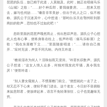
琵琶的队伍，放已精于此道，人莫能及。此时，她正在唱催马乐
《山城》之歌：“……好个种瓜郎，要我做妻房。……想来又想
去，嫁与也何妨……”嗓音非常美妙，但出于此人之口，似不相
称。源氏公子沉迷其中，心中想道：“那时白乐天在鄂州听到那
商妇的歌声，恐怕也不过如此吧！”
忽听里面的琵琶声嘎然而止，传出愁叹声息。源氏公子心想
此人也有心事，便将身靠在柱上，低声吟唱〈催马乐标屋》之
歌：“我在东屋檐下立……”里面随接唱道：“……请你自己推
开…”应对无误，声音不同凡响。内侍又吟道：
“檐前湿衣为何人？泪珠似雨又浸润。”吟罢长叹数声。源氏
公子想道：“这女人情人众多，何独对我发此牢骚，真令我生
厌！”便答吟道：
“别人妻女窥烦人，不惯屋檐门前立。”便想就此一走了之，
却又忍不下心来，便轻手推门进去。这个老女，今日好不容易盼
来如意郎君，便放肆起来，语言不免轻薄张狂，公子也觉趣味无
穷。