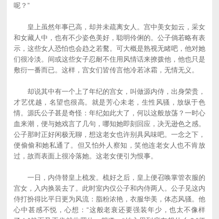
呢？”
皇上虽然年事已高，却并未疏离女人。宫中美女如云，采女
和女藏人中，也有不少姿色美好，聪明伶俐的。公子倘若略有表
示，这些女人恐怕也会趋之若鹜。可大概是熟视无睹吧，他对她
们很冷淡。间或这些女子忍耐不住用风情话来撩拨他，他也只是
敷衍一番而已。这样，宫女们皆传言他冷若冰霜，无情无义。
却说其中有一个上了年纪的宫女，叫做源内侍，出身荣贵，
才艺优越，名望也很高。就是芳心未老，生性风骚，放纵于色
情。源氏公子甚是奇怪：年纪如此大了，何以这般放荡？一时心
血来潮，便与她戏言了几句，哪知她即刻回应，决无逊色之感。
公子那时正好闲极无聊，想这老女也许别具风味吧。一念之下，
便偷偷和她私通了。但又怕外人察知，笑他连老女人也不肯放
过，故而表面上很冷落她。这老女便引为恨事。
一日，内侍替皇上梳发。梳好之后，皇上便召唤掌管衣服的
宫女，入内换装去了。此时室内仅公子和内侍两人。公子见这内
侍打扮得比平日更为风流：脂粉浓艳，衣服华美，体态风骚。他
心中甚感不悦，心想：“这般老衰还要强装年少，也太不像样