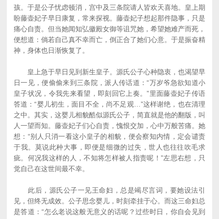
孩。于是公子忧虑顿消，宫中及三条院请人皆欢天喜地。皇上期
盼藤壶妃子早日康复，常来探视。藤壶妃子想起那件隐事，只是
痛心自责。但当她闻知弘徽殿女御等诅咒她，希望她难产而死，
便想道：倘若自己真不幸而亡，倒正合了她们心意。于是振奋精
神，身体也日渐恢复了。
皇上急于早日见到新生皇子。源氏公子心种隐衷，也渴望早
日一见，便偷偷来到三条院，派人传话道：“万岁爷急欲知道小
皇子状况，令我先来看望，即刻回它上奏。”里面藤壶妃子传语
答道：“婴儿初生，面目不全，尚不足观…”这样谢绝，也在清理
之中。其实，这婴儿相貌酷似源氏公子，简直就是他的翻版，叫
人一望而知。藤壶妃子们心自责，愧恨交加，心中万般苦痛。她
想：“别人只消一看这小皇子的相貌，便会察知内情，定会谴责
于我。莫说此种大事，即便是细微的过失，世人也往往吹毛求
疵。何况我这样的人，不知将怎样被人指责呢！”左思右想，只
觉自己在这世间最不幸。
此后，源氏公子一见王命妇，总是竭尽言词，要她设法引
见，但终无成效。公子思念婴儿，时刻牵挂于心。而这三命妇总
是答道：“怎么老说这般无意义的话呢？过些时日，你自会见到