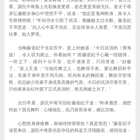
霄。源氏中将脸上光彩焕发更甚，姿态更是美丽无比。皇太子母
亲弘徽殿女御心中愤愤不平，说道：“他定是鬼神附身，真令人
毛骨悚然呢！”年轻侍女们听了此话，都嫌她太过冷酷。藤壶妃
子寻思道：“此人心中若不负疚，定会倍加令人喜爱。”不觉沉思
往事，如入梦境。
当晚藤壶妃子住在宫中。是上对她道：“今日试演的《青海
波》，令人叹为观止。你看如何？”因藤壶妃子心藏一段隐情，
一听之下，感到十分不安，也不便多言，只回答道：“好极
了。”皇上又道：“与他共舞之人，也舞得不差。要论舞蹈和手
法，良家子弟毕竟不同凡响。民间有名的舞蹈家，舞技尽管境
熟，但总缺少良家子弟优美高雅的气质。今日的试演尽善尽美，
只怕将来在红叶荫下正式表演时，将无再睹之兴了。”
次日早晨，源氏中将写信给藤壶妃子道：“昨承雅赏，感想
何如？我当舞时，心绪续乱，此乃前所未有，难以言喻。
心愁恨身身难舞，扇袖传情情谁知？真是惶恐！”藤壶妃子
读罢来信，源氏中将那光彩夺目的风姿又浮现眼前，便回信道：