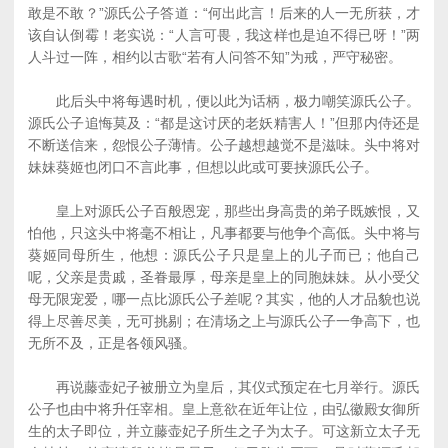
敢是不敢？”源氏公子答道：“何出此言！后来的人一无所获，才
该自认倒霉！老实说：“人言可畏，我这样也是迫不得已呀！”两
人斗过一阵，相约以古歌“若有人问答不知”为戒，严守秘密。
此后头中将每遇时机，便以此为话柄，极力嘲笑源氏公子。
源氏公子追悔莫及：“都是这讨厌的老妖精害人！”但那内侍还是
不断送信来，怨恨公子薄情。公子越想越觉不是滋味。头中将对
妹妹葵姬也闭口不言此事，但想以此或可要挟源氏公子。
皇上对源氏公子百般恩宠，那些出身高贵的弟子既嫉恨，又
怕他，只这头中将毫不相让，凡事都要与他争个高低。头中将与
葵姬同母所生，他想：源氏公子只是皇上的儿子而已；他自己
呢，父亲是贵戚，圣眷最厚，母亲是皇上的同胞妹妹。从小受父
母无限宠爱，哪一点比源氏公子差呢？其实，他的人才品貌也说
得上尽善尽美，无可挑剔；在清场之上与源氏公子一争高下，也
无所不及，正是各领风骚。
再说藤壶妃子被册立为皇后，其仪式预定在七月举行。源氏
公子也由中将升任宰相。皇上意欲在近年让位，由弘徽殿女御所
生的太子即位，并立藤壶妃子所生之子为太子。可这新立太子无