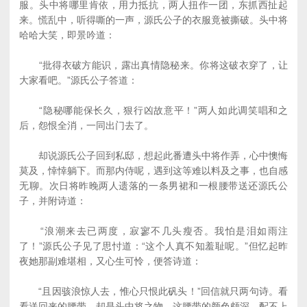
服。头中将哪里肯依，用力抵抗，两人扭作一团，东抓西扯起
来。慌乱中，听得嘶的一声，源氏公子的衣服竟被撕破。头中将
哈哈大笑，即景吟道：
“批得衣破方能识，露出真情隐秘来。你将这破衣穿了，让
大家看吧。”源氏公子答道：
“隐秘哪能保长久，狠行凶故意平！”两人如此调笑唱和之
后，怨恨全消，一同出门去了。
却说源氏公子回到私邸，想起此番遭头中将作弄，心中懊悔
莫及，悻悻躺下。而那内侍呢，遇到这等难以料及之事，也自感
无聊。次日将昨晚两人遗落的一条男裙和一根腰带送还源氏公
子，并附诗道：
“浪潮来去已两度，寂寥不几头瘦否。我怕是泪如雨注
了！”源氏公子见了思忖道：“这个人真不知羞耻呢。”但忆起昨
夜她那副难堪相，又心生可怜，便答诗道：
“且因骇浪惊人去，惟心只恨此矾头！”回信就只两句诗。看
看送回来的腰带，却是头中将之物，这腰带的颜色颇深，配不上