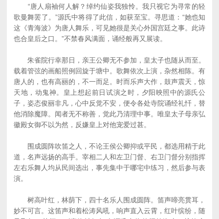
“唐人扇袖何人解？绰约仙姿我独怜。我只视它为寻常的轻
歌曼舞罢了。”源氏中将得了此信，如获至宝。寻思道：“她也知
这《青海波》为唐人舞乐，可见她很是关心外国宫廷之事。此诗
也合皇后之口。”不禁春风满面，诵经般再又展读。
朱雀院行幸那日，亲王公卿无不参加，皇太子也随从而至。
载着管弦的画船照例回旋于塘中。歌舞依次上演，杂然相陈。有
唐人的，也有高丽的，不一而足。时而乐声大作，鼓声震天，惊
天地，动鬼神。皇上想起前日试演之时，夕阳映照中的源氏公
子，姿态俊丽非凡，心中反觉不安，便令各处寺院诵经礼忏，替
他消除魔障。闻者无不称善，觉此乃清理中事。唯皇太子母亲弘
徽殿女御不以为然，反嫌皇上对他宠爱过甚。
围成圆阵吹笛之人，不论王侯公卿抑或平民，都选用精于此
道，名声远扬的高手。宰相二人和左卫门督、右卫门督分别指挥
左右乐舞人均从民间选出，事先集中于哪宅中练习，然后参与表
演。
树高叶红，林荫下，四十名乐人围成圆阵。笛声啼亮贯耳，
妙不可言。这笛声和着松涛风吼，响声直入云霄，红叶缤纷，随