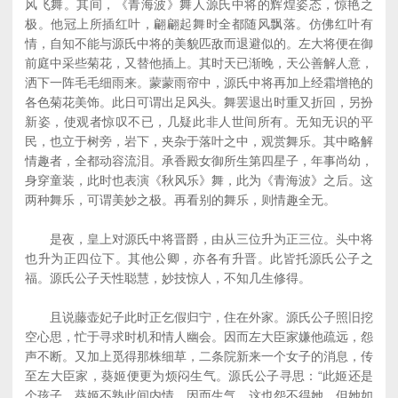
风飞舞。其间，《青海波》舞人源氏中将的辉煌姿态，惊艳之
极。他冠上所插红叶，翩翩起舞时全都随风飘落。仿佛红叶有
情，自知不能与源氏中将的美貌匹敌而退避似的。左大将便在御
前庭中采些菊花，又替他插上。其时天已渐晚，天公善解人意，
洒下一阵毛毛细雨来。蒙蒙雨帘中，源氏中将再加上经霜增艳的
各色菊花美饰。此日可谓出足风头。舞罢退出时重又折回，另扮
新姿，使观者惊叹不已，几疑此非人世间所有。无知无识的平
民，也立于树旁，岩下，夹杂于落叶之中，观赏舞乐。其中略解
情趣者，全都动容流泪。承香殿女御所生第四星子，年事尚幼，
身穿童装，此时也表演《秋风乐》舞，此为《青海波》之后。这
两种舞乐，可谓美妙之极。再看别的舞乐，则情趣全无。
是夜，皇上对源氏中将晋爵，由从三位升为正三位。头中将
也升为正四位下。其他公卿，亦各有升晋。此皆托源氏公子之
福。源氏公子天性聪慧，妙技惊人，不知几生修得。
且说藤壶妃子此时正乞假归宁，住在外家。源氏公子照旧挖
空心思，忙于寻求时机和情人幽会。因而左大臣家嫌他疏远，怨
声不断。又加上觅得那株细草，二条院新来一个女子的消息，传
至左大臣家，葵姬便更为烦闷生气。源氏公子寻思：“此姬还是
个孩子，葵姬不熟此间内情，因而生气，这也怨不得她。但她如