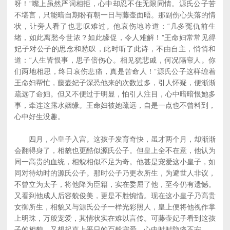
呀！”嘴上虽然严词相拒，心中却忍不住无限同情。源氏公子苦
不堪言，只能暗自期盼有朝一日与藤壶面晤。那副伤心失落的情
状，让旁人看了也悲叹难过。他哀伤地吟道：“几多冤仇前生
绪，如此离愁今世浓？如此缘促，令人难解！”王命妇常常见得
妃子对公子的思念和愁叹，此时听了此诗，不由自主，悄悄和
道：“人生皆恨事，思子倍伤心。相见犹悲戚，何况隔帘人。你
们两地相思，终日哀伤悲痛，真是苦命人！”源氏公子这样缠着
王命妇帮忙，藤壶妃子深恐他来的次数过多，引人怀疑，便渐渐
疏远了命妇。但又不便过于明显，怕引人注目，心中暗暗恨她多
事，牵连这露水姻缘。王命妇被她疏远，自是一点也不曾料到，
心中好生没趣。
四月，小皇子入宫。这孩子发育奇快，虽才两个月，却渐渐
会翻得身了，相貌也更酷似源氏公子。但皇上全不在意，他认为
同一高贵的血统，相貌相似不足为奇。他甚是宠爱这小皇子，如
同对待幼时的源氏公子。那时公子乃更衣所生，为避世人非议，
不曾立为太子，将他降为臣籍，实在委屈了他，至今仍有遗憾。
又看到他成人后容貌俊美，更是不胜惋惜。现在这小皇子乃高贵
女御所生，相貌又与源氏公子一样光彩照人，皇上便将他视作掌
上明珠，万般宠爱，其情状实在难以言传。可藤壶妃子看到这孩
子的相貌，又想起直上平日的百般宠爱。心中时时隐痛不安。