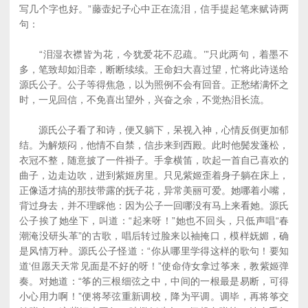
写几个字也好。”藤壶妃子心中正在流泪，信手提起笔来赋诗两
句：
“泪湿衣襟皆为花，今犹爱花不忍疏。’”只此两句，着墨不
多，笔致却如泪牵，断断续续。王命妇大喜过望，忙将此诗送给
源氏公子。公子等得焦急，以为照例不会有回音。正愁绪满怀之
时，一见回信，不免喜出望外，兴奋之余，不觉热泪长流。
源氏公子看了和诗，便又躺下，呆视入神，心情反倒更加郁
结。为解烦闷，他情不自禁，信步来到西殿。此时他鬓发蓬松，
衣冠不整，随意披了一件褂子。手拿横笛，吹起一首自己喜欢的
曲子，边走边吹，进到紫姬房里。只见紫姬歪着身子躺在床上，
正像适才搞的那技带露的抚子花，异常美丽可爱。她哪着小嘴，
背过身去，并不理睬他：因为公子一回哪没有马上来看她。源氏
公子挨了她坐下，叫道：“起来呀！”她也不回头，只低声唱“春
潮淹没研头革”的古歌，唱后转过脸来以袖掩口，模样妩媚，确
是风情万种。源氏公子怪道：“你从哪里学得这样的歌句！要知
道‘但愿天天常见面是不好的呀！”使命侍女拿过筝来，教紫姬弹
奏。对她道：“筝的三根细弦之中，中间的一根最是易断，可得
小心用力啊！”便将琴弦重新调校，降为平调。调毕，再将筝交