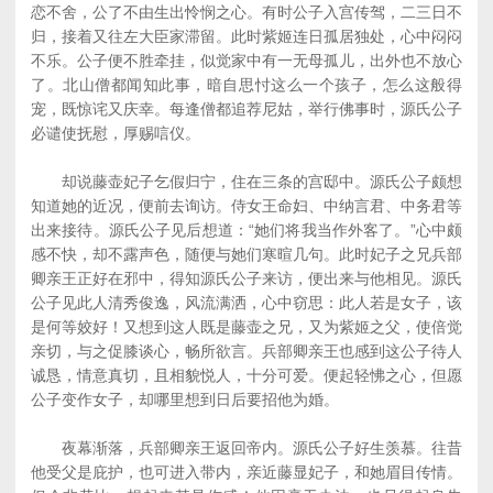
恋不舍，公了不由生出怜悯之心。有时公子入宫传驾，二三日不
归，接着又往左大臣家滞留。此时紫姬连日孤居独处，心中闷闷
不乐。公子便不胜牵挂，似觉家中有一无母孤儿，出外也不放心
了。北山僧都闻知此事，暗自思忖这么一个孩子，怎么这般得
宠，既惊诧又庆幸。每逢僧都追荐尼姑，举行佛事时，源氏公子
必谴使抚慰，厚赐唁仪。
却说藤壶妃子乞假归宁，住在三条的宫邸中。源氏公子颇想
知道她的近况，便前去询访。侍女王命妇、中纳言君、中务君等
出来接待。源氏公子见后想道：“她们将我当作外客了。”心中颇
感不快，却不露声色，随便与她们寒暄几句。此时妃子之兄兵部
卿亲王正好在邪中，得知源氏公子来访，便出来与他相见。源氏
公子见此人清秀俊逸，风流满洒，心中窃思：此人若是女子，该
是何等姣好！又想到这人既是藤壶之兄，又为紫姬之父，使倍觉
亲切，与之促膝谈心，畅所欲言。兵部卿亲王也感到这公子待人
诚恳，情意真切，且相貌悦人，十分可爱。便起轻怫之心，但愿
公子变作女子，却哪里想到日后要招他为婚。
夜幕渐落，兵部卿亲王返回帝内。源氏公子好生羡慕。往昔
他受父是庇护，也可进入带内，亲近藤显妃子，和她眉目传情。