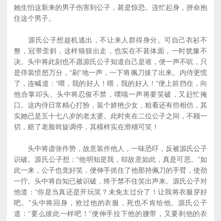
她生怕这新来的男子伤害到公子，甚是惊恐。连忙起身，拼命抱
住这个男子。
源氏公子想趁机逃出，不让来人群得身分。可自己衣衫不
整，冠带歪斜，这样狼狈出走，也实在不甚体面，一时犹豫不
决。头中将此刻也不愿源氏公子知道自己是谁，便一声不吭，只
是佯装愤怒万分，“刷”地一声，一下将佩刀拔了出来。内侍更慌
了，连喊道：“喂，我的好人！喂，我的好人！”便上前挡住，向
他合掌叩头。头中将忍俊不禁，噗嗤一声将要笑破，又赶忙掩
口。这内侍日常精心打扮，装个娇艳少女，粗看还有些相仿，其
实她已是五十七八岁的老太婆。此时夹在二位公子之间，不顾一
切，赔了老脸斡旋调停，其模样实在滑稽可笑！
头中将虚张作势，故意装作他人，一味恐吓，反被源氏公子
识破。源氏公子想：“他明知是我，却故意如此，真是可恶。”如
此一来，公子也觉好笑，便伸手抓住了他那持佩刀的手臂，使劲
一拧。头中将自知已被识破，终于禁不住笑出声来。源氏公子对
他道：“你是当真还是开玩笑？未免太过分了！让我将衣服穿好
吧。”头中将回身，抢过他的衣服，死也不肯给他。源氏公子
道：“要么彼此一样吧！”便伸手拉下他的腰带，又要剥他的衣