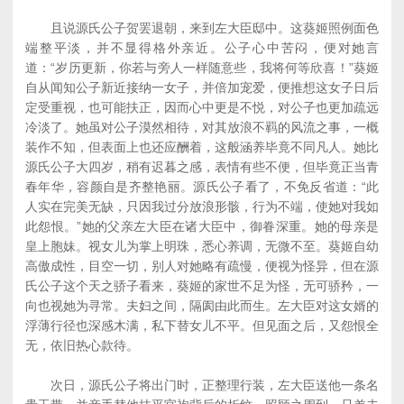
且说源氏公子贺罢退朝，来到左大臣邸中。这葵姬照例面色
端整平淡，并不显得格外亲近。公子心中苦闷，便对她言
道：“岁历更新，你若与旁人一样随意些，我将何等欣喜！”葵姬
自从闻知公子新近接纳一女子，并倍加宠爱，便推想这女子日后
定受重视，也可能扶正，因而心中更是不悦，对公子也更加疏远
冷淡了。她虽对公子漠然相待，对其放浪不羁的风流之事，一概
装作不知，但表面上也还应酬着，这般涵养毕竟不同凡人。她比
源氏公子大四岁，稍有迟暮之感，表情有些不便，但毕竟正当青
春年华，容颜自是齐整艳丽。源氏公子看了，不免反省道：“此
人实在完美无缺，只因我过分放浪形骸，行为不端，使她对我如
此怨恨。”她的父亲左大臣在诸大臣中，御眷深重。她的母亲是
皇上胞妹。视女儿为掌上明珠，悉心养调，无微不至。葵姬自幼
高傲成性，目空一切，别人对她略有疏慢，便视为怪异，但在源
氏公子这个天之骄子看来，葵姬的家世不足为怪，无可骄矜，一
向也视她为寻常。夫妇之间，隔阂由此而生。左大臣对这女婿的
浮薄行径也深感木满，私下替女儿不平。但见面之后，又怨恨全
无，依旧热心款待。
次日，源氏公子将出门时，正整理行装，左大臣送他一条名