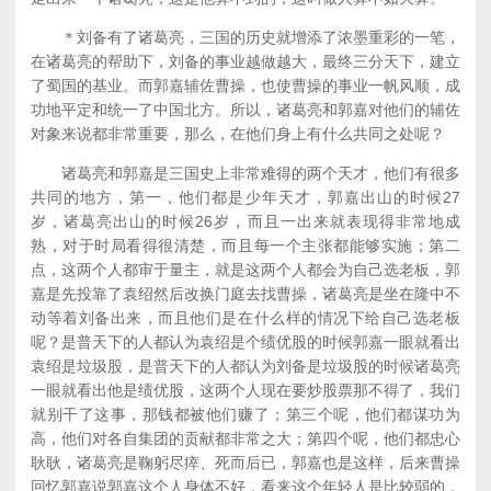
＊刘备有了诸葛亮，三国的历史就增添了浓墨重彩的一笔，
在诸葛亮的帮助下，刘备的事业越做越大，最终三分天下，建立
了蜀国的基业。而郭嘉辅佐曹操，也使曹操的事业一帆风顺，成
功地平定和统一了中国北方。所以，诸葛亮和郭嘉对他们的辅佐
对象来说都非常重要，那么，在他们身上有什么共同之处呢？
诸葛亮和郭嘉是三国史上非常难得的两个天才，他们有很多
共同的地方，第一，他们都是少年天才，郭嘉出山的时候27
岁，诸葛亮出山的时候26岁，而且一出来就表现得非常地成
熟，对于时局看得很清楚，而且每一个主张都能够实施；第二
点，这两个人都审于量主，就是这两个人都会为自己选老板，郭
嘉是先投靠了袁绍然后改换门庭去找曹操，诸葛亮是坐在隆中不
动等着刘备出来，而且他们是在什么样的情况下给自己选老板
呢？是普天下的人都认为袁绍是个绩优股的时候郭嘉一眼就看出
袁绍是垃圾股，是普天下的人都认为刘备是垃圾股的时候诸葛亮
一眼就看出他是绩优股，这两个人现在要炒股票那不得了，我们
就别干了这事，那钱都被他们赚了；第三个呢，他们都谋功为
高，他们对各自集团的贡献都非常之大；第四个呢，他们都忠心
耿耿，诸葛亮是鞠躬尽瘁、死而后已，郭嘉也是这样，后来曹操
回忆郭嘉说郭嘉这个人身体不好，看来这个年轻人是比较弱的，