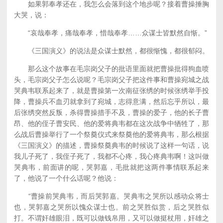
如果郭奉孝还在，我怎么会落到这个地步呢？接着曹操捶胸
大哭，说：
“哀哉奉孝，痛哉奉孝，惜哉奉孝……众谋士皆默然自惭。”
《三国演义》的说法是众谋士默然，都很惭愧，都很郁闷。
那么这个故事在毛宗岗父子的批语里面就把曹操批得狗血喷
头，毛宗岗父子怎么说呢？毛宗岗父子把这件事和曹操宛城之战
哭典韦联系起来了，就是曹操第一次南征张绣的时候张绣举手投
降，曹操兵不血刃就拿到了宛城，志得意满，然后忘乎所以，最
后张绣突然反叛，杀得曹操措手不及，曹操的爱子，他的长子曹
昂、他的侄子曹安民、他的爱将典韦都在这次战争中牺牲了，那
么战后曹操举行了一个祭奠仪式来祭奠他的爱将典韦，那么根据
《三国演义》的描述，曹操祭奠典韦的时候说了这样一句话，说
我儿子死了，我侄子死了，我都不心疼，我心疼典韦啊！这叫做
哭典韦，前面讲的呢，哭郭嘉，毛批就把这两件事情联系起来
了，他说了一个什么话呢？他说：
“曹操前哭典韦，而后哭郭嘉。哭典韦之哭所以感动众将士
也，哭郭嘉之哭所以愧众谋士也。前之哭胜似赏，后之哭胜似
打。不谓奸雄眼泪，既可以做钱帛用，又可以做挺杖用，奸雄之