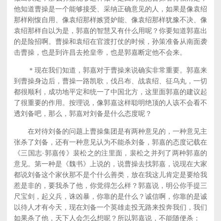
他知道曹操是一个能够接受、采纳正确意见的人，如果是像袁绍
那样刚愎自用、像袁绍那样嫉贤妒能、像袁绍那样犹豫不决、像
袁绍那样自以为是，郭嘉的智慧又有什么用呢？你要知道郭嘉出
的是险招啊。曹操和袁绍在官渡打仗的时候，孙策准备从南面袭
击曹操，也是到许昌去抢皇帝，也是郭嘉断定他不会来。
＊现在我们知道，郭嘉对于曹操来说确实非常重要。郭嘉来
到曹操身边后，曹操一路凯歌，伐吕布、战袁绍、征乌丸，一切
都很顺利，成功地平定和统一了中国北方，这里面郭嘉的建议起
了很重要的作用。按理说，像郭嘉这样聪明绝顶的人该不会看不
透刘备吧，那么，郭嘉对刘备是什么态度呢？
在对待刘备的问题上曹操集团是有两种意见的，一种意见主
张杀了刘备，还有一种意见认为不能杀刘备，郭嘉的态度记载在
《三国志·郭嘉传》裴松之的注里面，裴松之并列了两种郭嘉的
意见。第一种是《魏书》上说的，说曹操去找郭嘉，说现在大家
都说刘备这个家伙那不是个什么善类，放在我这儿肯定是要给我
惹是非的，要我杀了他，你觉得怎么样？郭嘉说，明公你手提三
尺宝剑，起义兵，诛凶暴，你靠的是什么？诚信啊，你靠的是诚
以待人才有今天，现在刘备一个英雄走投无路来投奔我们，我们
如果杀了他，天下人会怎么想呢？所以郭嘉说，不能随便杀：