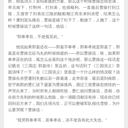
胜，彻底消灭了袁绍家族的力量。那么这个时候曹操志得意满，
率兵南下，打荆州，打刘表，也很顺利。一直最后曹操打到江
陵，又接管了刘表在江陵的舰船顺江而东来到赤壁，结果怎么
样？遭到迎头痛击，曹操是碰了钉子了，船烧了，人撤了，这个
时候曹操说了这样一句话，他说：
“郭奉孝在，不使孤至此。”
他说如果郭嘉还在——郭嘉字奉孝，郭奉孝就是郭嘉了，郭
嘉是在曹操北征乌丸的时候病逝的——所以曹操说，唉，如果郭
奉孝还在的话，孤怎么会落到这个地步呢。那么曹操这一段话是
记载在《三国志·郭嘉传》里边的，这句话到了《三国演义》里
面演绎了一下，在《三国演义》里面是一个什么样的情况呢？说
曹操在赤壁遭到失败以后一路遁逃，走华容道，最后退到南郡，
驻守南郡的曹仁设下盛宴为曹操接风，酒过三巡曹操忽然哇的一
声哭出来了。当时所有人都很吃惊，曹仁就问曹操说，丞相，你
在前方失利的时候那么危险，你一滴眼泪都没有掉，现在你已经
回到后方来了，我们兵强马壮，正可以整顿军队报仇雪恨，为什
么要哭呢？曹操说：
“我哭郭奉孝耳，若奉孝在，决不使吾有此大失也。”