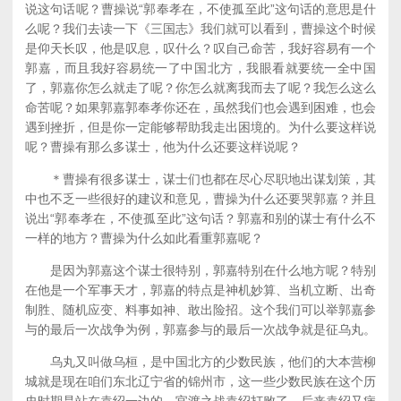
说这句话呢？曹操说“郭奉孝在，不使孤至此”这句话的意思是什
么呢？我们去读一下《三国志》我们就可以看到，曹操这个时候
是仰天长叹，他是叹息，叹什么？叹自己命苦，我好容易有一个
郭嘉，而且我好容易统一了中国北方，我眼看就要统一全中国
了，郭嘉你怎么就走了呢？你怎么就离我而去了呢？我怎么这么
命苦呢？如果郭嘉郭奉孝你还在，虽然我们也会遇到困难，也会
遇到挫折，但是你一定能够帮助我走出困境的。为什么要这样说
呢？曹操有那么多谋士，他为什么还要这样说呢？
＊曹操有很多谋士，谋士们也都在尽心尽职地出谋划策，其
中也不乏一些很好的建议和意见，曹操为什么还要哭郭嘉？并且
说出“郭奉孝在，不使孤至此”这句话？郭嘉和别的谋士有什么不
一样的地方？曹操为什么如此看重郭嘉呢？
是因为郭嘉这个谋士很特别，郭嘉特别在什么地方呢？特别
在他是一个军事天才，郭嘉的特点是神机妙算、当机立断、出奇
制胜、随机应变、料事如神、敢出险招。这个我们可以举郭嘉参
与的最后一次战争为例，郭嘉参与的最后一次战争就是征乌丸。
乌丸又叫做乌桓，是中国北方的少数民族，他们的大本营柳
城就是现在咱们东北辽宁省的锦州市，这一些少数民族在这个历