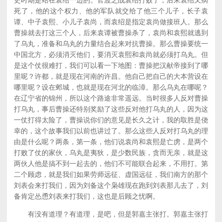
史时期是站在袁绍一边的。官渡之战袁绍打败了，后来袁绍又病
死了，他的这个权力、他的军队就交给了他三个儿子，长子袁
谭、中子袁熙、小儿子袁尚，而袁绍是指定袁尚做接班人。那么
曹操就去打这三个人，后来袁谭被曹操杀了，袁尚和袁熙就逃到
了乌丸，准备和乌丸的力量结合起来对抗曹操。那么曹操要统一
中国北方，必须消灭他们，要消灭袁熙和袁尚就必须打乌丸。但
是这个仗很难打，我们可以看一下地图：曹操把汉献帝接到了哪
里呢？许都，就是现在河南的许昌。他自己把自己的大本营设在
哪里呢？设在邺城，也就是现在河北的临漳。那么乌丸在哪呢？
在辽宁省的锦州，所以这个路途非常遥远。当时很多人反对曹操
打乌丸，事后曹操还特别奖励了这些反对他打乌丸的人，因为这
一仗打得太险了，曹操说你们的意见是长久之计，我的取胜是侥
幸的，这个故事我们以前也讲过了。那么这些人反对打乌丸的理
由是什么呢？两条，第一条，他们说袁尚和袁熙是亡虏，是两个
打败了仗的家伙，乌丸是夷狄，是少数民族，贪而无亲，就是这
两伙人他是搞不到一起去的，他们不可能联合起来，不用打。第
二个顾虑，就是我们如果劳师远征、虚国远征，我们南方的那个
刘表会来打我们，因为刘备这个枭雄现在跑到刘表那儿去了，刘
备肯定怂恿刘表来打我们，这也是后顾之忧啊。
有没有道理？有道理，是吧，但是郭嘉主张打。郭嘉主张打