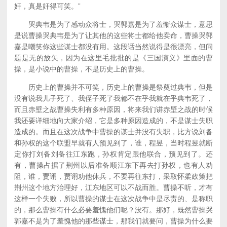
奸，真是奸得可笑。”
哭典韦是为了感动众将士，哭郭嘉是为了羞惭众谋士，意思
是说曹操哭典韦是为了让其他的这些将士都给他卖命，曹操哭郭
嘉是嘲笑你这些谋士都没有用。这段话当然说得是很漂亮，但问
题是无的放矢，因为在这里毛批批的是《三国演义》里面的曹
操，是小说中的曹操，不是历史上的曹操。
历史上的曹操并不可笑，历史上的曹操是祭奠过典韦，但是
没有说我儿子死了、我侄子死了我都不在乎我就在乎典韦死了，
而且赤壁之战曹操失利有多种原因，将来我们讲赤壁之战的时候
我还要详细地向大家介绍，它是多种原因造成的，不是谋士失职
造成的。而且在这次战争中曹操的谋士并没有失职，比方说刘备
和孙权的这个联盟早就有人预见到了，谁，程昱，当时程昱就断
定你打刘备刘备往江东跑，孙权肯定跟他联合，预见到了。还
有，曹操占据了荆州以后准备顺江东下再去打孙权，也有人劝
阻，谁，贾诩，贾诩劝他休兵，不要再往东打，采取怀柔政策把
荆州这个地方治理好，江东地区可以不战而胜。曹操不听，才有
这样一个失败，所以曹操的谋士在这次战争中是尽责的、是称职
的，那么曹操有什么必要羞愧他们呢？没有。那好，既然曹操哭
郭嘉不是为了羞愧他的那些谋士，那我们就要问，曹操为什么要