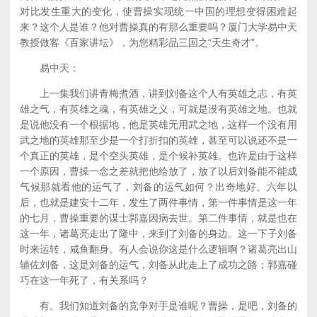
对比发生重大的变化，使曹操实现统一中国的理想变得困难起
来？这个人是谁？他对曹操真的有那么重要吗？厦门大学易中天
教授做客《百家讲坛》，为您精彩品三国之“天生奇才”。
易中天：
上一集我们讲青梅煮酒，讲到刘备这个人有英雄之志，有英
雄之气，有英雄之魂，有英雄之义，可就是没有英雄之地。也就
是说他没有一个根据地，他是英雄无用武之地，这样一个没有用
武之地的英雄那至少是一个打折扣的英雄，甚至可以说还不是一
个真正的英雄，是个空头英雄，是个候补英雄。也许是由于这样
一个原因，曹操一念之差就把他给放了，放了以后刘备能不能成
气候那就看他的运气了，刘备的运气如何？出奇地好。六年以
后，也就是建安十二年，发生了两件事情，第一件事情是这一年
的七月，曹操重要的谋士郭嘉因病去世。第二件事情，就是也在
这一年，诸葛亮走出了隆中，来到了刘备的身边。这一下子刘备
时来运转，咸鱼翻身。有人会说你这是什么逻辑啊？诸葛亮出山
辅佐刘备，这是刘备的运气，刘备从此走上了成功之路；郭嘉碰
巧在这一年死了，有关系吗？
有。我们知道刘备的竞争对手是谁呢？曹操，是吧，刘备的