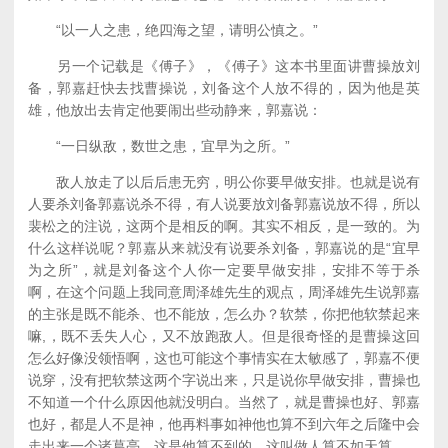
“以一人之患，绝四海之望，请明公慎之。”
另一个记载是《傅子》，《傅子》这本书里面讲曹操放刘
备，郭嘉赶快去找曹操说，刘备这个人放不得的，因为他是英
雄，他放出去肯定他要闹出些动静来，郭嘉说：
“一日纵敌，数世之患，宜早为之所。”
敌人放走了以后后患无穷，明公你要早做安排。也就是说有
人要杀刘备郭嘉说杀不得，有人说要放刘备郭嘉说放不得，所以
裴松之的注说，这两个是相反的啊。其实不相反，是一致的。为
什么这样说呢？郭嘉从来就没有说要杀刘备，郭嘉说的是“宜早
为之所”，就是刘备这个人你一定要早做安排，安排不等于杀
啊，在这个问题上我同意周泽雄先生的观点，周泽雄先生说郭嘉
的主张是既不能杀、也不能放，怎么办？软禁，你把他软禁起来
嘛,，既不丢失人心，又不放跑敌人。但是很奇怪的是曹操这回
怎么好像没领悟啊，这也可能这个事情实在太敏感了，郭嘉不便
说穿，没有把软禁这两个字说出来，只是说你早做安排，曹操也
不知道一个什么原因他就没明白。当然了，就是曹操也好、郭嘉
也好，都是人不是神，他再料事如神他也算不到六年之后隆中会
走出来一个诸葛亮，这是他算不到的，这叫做人算不如天算。