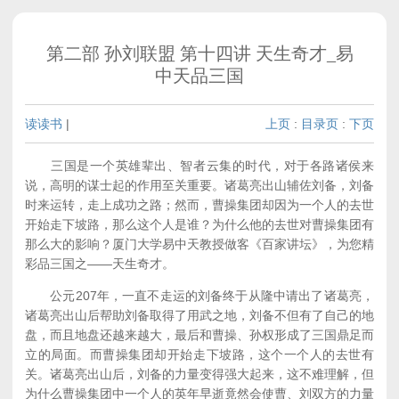
第二部 孙刘联盟 第十四讲 天生奇才_易
中天品三国
读读书
|
上页
:
目录页
:
下页
三国是一个英雄辈出、智者云集的时代，对于各路诸侯来
说，高明的谋士起的作用至关重要。诸葛亮出山辅佐刘备，刘备
时来运转，走上成功之路；然而，曹操集团却因为一个人的去世
开始走下坡路，那么这个人是谁？为什么他的去世对曹操集团有
那么大的影响？厦门大学易中天教授做客《百家讲坛》，为您精
彩品三国之——天生奇才。
公元207年，一直不走运的刘备终于从隆中请出了诸葛亮，
诸葛亮出山后帮助刘备取得了用武之地，刘备不但有了自己的地
盘，而且地盘还越来越大，最后和曹操、孙权形成了三国鼎足而
立的局面。而曹操集团却开始走下坡路，这个一个人的去世有
关。诸葛亮出山后，刘备的力量变得强大起来，这不难理解，但
为什么曹操集团中一个人的英年早逝竟然会使曹、刘双方的力量