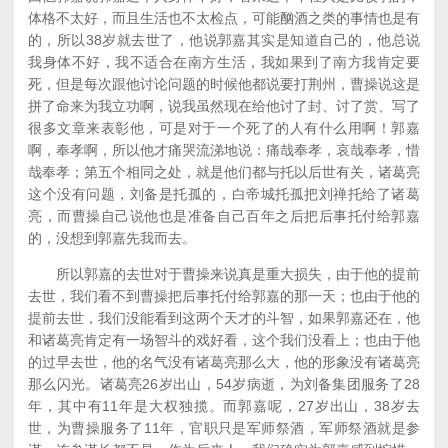
体格不太好，而且生活也不太检点，可能酗酒之类的事情也是有
的，所以38岁就去世了，他说郭嘉其实是知道自己的，他总说
我身体不好，我不适合在南方生活，我如果到了南方我肯定要
死，但是每次跟他讨论问题的时候他都说要打荆州，曹操说这是
拼了命来为我立功啊，说我虽然现在给他讨了封、讨了赏、写了
很多文章来表彰他，可是对于一个死了的人有什么用啊！郭嘉
啊，奉孝啊，所以他才痛哭流涕地说：痛哉奉孝，哀哉奉孝，惜
哉奉孝；第五个相同之处，就是他们都与托以后世有关，诸葛亮
这个没有问题，刘备是托孤的，白帝城托孤把刘禅托给了诸葛
亮，而曹操自己说他也是准备自己百年之后把后事托付给郭嘉
的，没想到郭嘉先我而去。
所以郭嘉的去世对于曹操来说真是重大损失，由于他的提前
去世，我们看不到曹操把后事托付给郭嘉的那一天；也由于他的
提前去世，我们没能看到这两个天才的斗智，如果郭嘉还在，他
和诸葛亮肯定有一场智斗的戏好看，这个我们没看上；也由于他
的过早去世，他的名气没有诸葛亮那么大，他的形象没有诸葛亮
那么闪光。诸葛亮26岁出山，54岁病逝，为刘备集团服务了28
年，其中有11年是大权独揽。而郭嘉呢，27岁出山，38岁去
世，为曹操服务了11年，官职只是军师祭酒，军师祭酒就是参