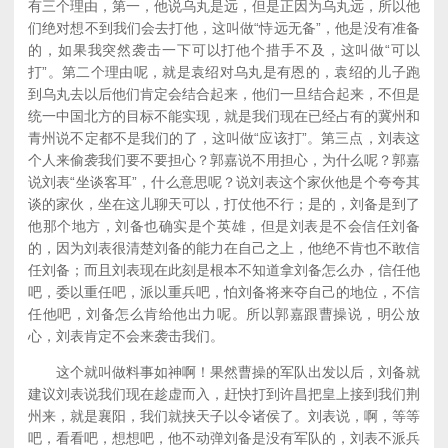
有三个理由，第一，他说乌丸是远，但是正因为乌丸远，所以他
们绝对想不到我们会去打他，这叫做“恃远无备”，他是没有准备
的，如果我突然袭击一下可以打他个措手不及，这叫做“可以
打”。第二个理由呢，就是袁绍对乌丸是有恩的，袁绍的儿子跑
到乌丸去以后他们肯定会结合起来，他们一旦结合起来，不但是
统一中国北方的目标不能实现，就是我们现在已经占有的冀州和
青州说不定都不是我们的了，这叫做“应该打”。第三点，刘表这
个人来偷袭我们要不要担心？郭嘉说不用担心，为什么呢？郭嘉
说刘表“坐谈客耳”，什么意思呢？说刘表这个家伙他是个夸夸其
谈的家伙，坐在这儿聊天可以，打仗他不行；是的，刘备是到了
他那个地方，刘备也确实是个英雄，但是刘表是不会信任刘备
的，因为刘表很清楚刘备的能力在自己之上，他绝不肯也不敢信
任刘备；而且刘表现在此刻是根本不知道拿刘备怎么办，信任他
吧，委以重任吧，派以重兵吧，怕刘备将来夺自己的地位，不信
任他吧，刘备怎么肯给他出力呢。所以郭嘉跟曹操说，明公放
心，刘表肯定不会来袭击我们。
这个就叫做料事如神啊！果然曹操的军队出发以后，刘备就
建议刘表说我们现在趁虚而入，赶快打到许昌把皇上接到我们荆
州来，就是襄阳，我们就挟天子以令诸侯了。刘表说，啊，等等
吧，看看吧，想想吧，他不动弹刘备是没有军队的，刘表不派兵