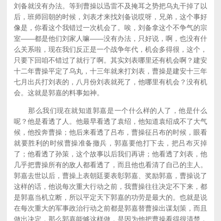
刘备就没有办法。等到曹操以迅雷不及掩耳之势把乌丸干掉了以
后，班师回朝的时候，刘表才来找刘备说哎呀，兄弟，这个事好
像是，你看这个我错过一次机会了。唉，刘备拿这个不争气的宗
室——都是他们刘家人嘛——没有办法，只好说，啊，也没有什
么关系啦，现在我们反正是一个战争年代，机会多得很，这个，
只要下回咱不错过了就行了啊。其实刘表哪里还有机会啊？建安
十二年曹操平定了乌丸，十三年就来打刘表，曹操是建安十三年
七月出兵打刘表的，八月份刘表就死了，他哪里有机会？没有机
会。这就是郭嘉的料事如神。
那么我们现在就知道郭嘉是一个什么样的人了，他是什么
呢？他是看透了人。他最早看透了袁绍，他知道袁绍成不了大气
候，他投奔曹操；他后来看透了吕布，曹操征吕布的时候，眼看
就要胜利的时候曹操准备撤兵，郭嘉要他打下去，把吕布灭掉
了；他看透了孙策，这个故事以后我们再讲；他看透了刘表，他
几乎把曹操所有的敌人都看透了，而且他也看清了自己的主人。
郭嘉去世以后，曹操上表朝廷要表彰郭嘉、奖励郭嘉，曹操说了
这样的话，他说每次重大行动之前，我曹操往往决定不下来，都
是郭嘉当机立断，所以平定天下郭嘉的功劳是最大的。也就是说
在每次重大的军事政治行动之前都是郭嘉替曹操出谋划策，而且
做出决定，那么郭嘉能够这样做，是因为他把曹操看得很清楚，