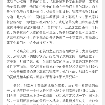
成功与否取决于曹操的力量，也就是说刘备要战胜曹操，或者说
他要摆脱困境，他们两个斗争的胜负在于他们力量的对比。而力
量的变化无非是此长彼消，或者是此消彼长。诸葛亮来到刘备的
身边，是刘备“长”，同时意味着曹操“消”；郭嘉去世，那么意味
着曹操“消”，同时意味着刘备“长”，就是诸葛亮出山和郭嘉去世
这两件事情都是刘备赚了、曹操亏了。但是这里面还有一个问
题，就是这两个人物的分量和量级，就是郭嘉的分量和量级要和
诸葛亮相当才行，你不能说刘备这边来了一个诸葛亮，曹操那边
死了个看门的，这个就没有关系。
＊诸葛亮出山后，有英雄之志的刘备如虎添翼，力量迅速壮
大，从寄人篱下的狼狈状态开始走向了成功之路，最终建立了一
方基业，形成了魏、蜀、吴三国鼎立的局面，诸葛亮对刘备的重
要性不言而喻。那么郭嘉在曹操心中的分量能和诸葛亮在刘备心
中的分量相提并论吗？郭嘉和诸葛亮，他们的能力和对各自集团
的贡献是相当的吗？郭嘉对于曹操有那么重要吗？
是的，郭嘉对于曹操来说极为重要。我们看一看曹操的生
平，他的事迹是一个什么样的情况呢？是郭嘉来到他身边以后，
到去世，曹操基本上是一路凯歌，成功地平定和统一了中国的北
部，一直到郭嘉参与的最后一次战争，就是曹操征乌丸，大获全