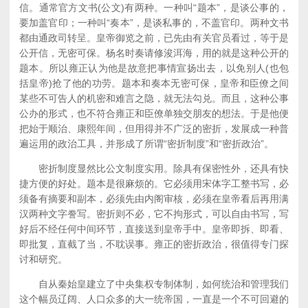
信。通常官方文书(公文)有两种。一种叫“题本”，是谈公事的，
要加盖官印；一种叫“奏本”，是谈私事的，不盖官印。两种文书
都由通政司转呈。皇帝御览之前，已先由有关官员看过，等于是
公开信，无密可保。杨名时奏请修浚洱海，用的就是这种公开的
题本。所以雍正认为他是故意把事情宣扬出去，以免别人(也包
括皇帝)抢了他的功劳。题本和奏本无密可保，皇帝和臣僚之间
某些不可告人的机密和难言之隐，就无法勾兑。而且，这种公事
公办的形式，也不符合雍正和臣僚单独交朋友的想法。于是他便
把始于顺治、康熙年间，但用得并不广泛的密折，发展成一种普
遍运用的政治工具，并形成了所谓“密折制度”和“密折政治”。
密折制度显然比公文制度实用。除具有保密性外，还具有快
捷方便的好处。题本是很麻烦的。它必须用宋体字工整书写，必
须备有摘要和副本，必须先由内阁审核，必须在皇帝看后再用满
汉两种文字誊写。密折则不必，它不拘形式，可以自由书写，写
好后不经任何中间环节，直接送到皇帝手中。皇帝即拆、即看、
即批复，直截了当，不耽误事。雍正的密折政治，很值得专门探
讨和研究。
自从秦始皇建立了中央集权专制体制，如何统治和管理我们
这个幅员辽阔、人口众多的大一统帝国，一直是一个不可回避的