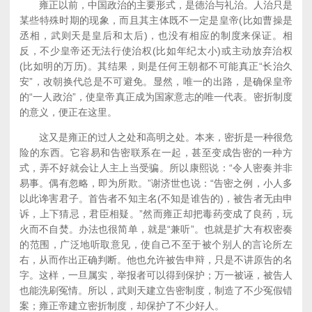
雍正以前，中国政治的主要形式，是德治与礼治。人治只是
某些特殊时期的现象，而且其主体既不一定是皇帝(比如曹操是
丞相，武则天是皇后和太后)，也没有相应的制度来保证。相
反，不少皇帝还无法行使治权(比如年纪太小)或主动放弃治权
(比如明的万历)。其结果，则是任何王朝都不可能真正“长治久
安”，改朝换代总是不可避免。显然，唯一的出路，是确保皇帝
的“一人政治”，使皇帝真正成为国家意志的唯一代表。密折制度
的意义，便正在这里。
这又是雍正的过人之处和高明之处。本来，密折是一种很危
险的东西。它容易和告密联系在一起，甚至变成告密的一种方
式，弄不好就会让人主上当受骗。所以康熙说：“令人密奏并非
易事。偶有忽略，即为所欺。”谢济世也说：“告密之例，小人多
以此谗害君子。首告者不知主名(不知是谁告的)，被告者无由申
诉，上下猜忌，君臣相疑。”然而雍正却把毒药变成了良药，玩
火而不自焚。办法也很简单，就是“兼听”。也就是扩大有权密奏
的范围，广泛地听取意见，使自己不至于被个别人的言论所左
右，从而作出正确判断。他也允许被告申辩，只是不讲原告的名
字。这样，一旦属实，举报者可以得到保护；万一被诬，被告人
也能洗刷冤情。所以，武则天建立告密制度，制造了不少冤假错
案；雍正帝建立密折制度，却保护了不少好人。