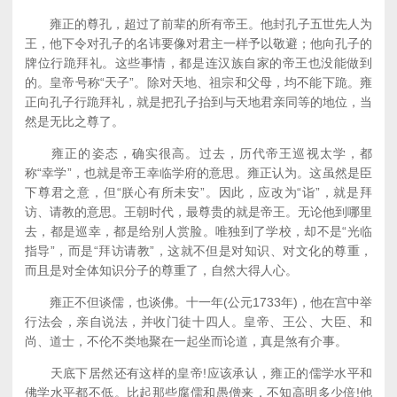
雍正的尊孔，超过了前辈的所有帝王。他封孔子五世先人为
王，他下令对孔子的名讳要像对君主一样予以敬避；他向孔子的
牌位行跪拜礼。这些事情，都是连汉族自家的帝王也没能做到
的。皇帝号称“天子”。除对天地、祖宗和父母，均不能下跪。雍
正向孔子行跪拜礼，就是把孔子抬到与天地君亲同等的地位，当
然是无比之尊了。
雍正的姿态，确实很高。过去，历代帝王巡视太学，都
称“幸学”，也就是帝王幸临学府的意思。雍正认为。这虽然是臣
下尊君之意，但“朕心有所未安”。因此，应改为“诣”，就是拜
访、请教的意思。王朝时代，最尊贵的就是帝王。无论他到哪里
去，都是巡幸，都是给别人赏脸。唯独到了学校，却不是“光临
指导”，而是“拜访请教”，这就不但是对知识、对文化的尊重，
而且是对全体知识分子的尊重了，自然大得人心。
雍正不但谈儒，也谈佛。十一年(公元1733年)，他在宫中举
行法会，亲自说法，并收门徒十四人。皇帝、王公、大臣、和
尚、道士，不伦不类地聚在一起坐而论道，真是煞有介事。
天底下居然还有这样的皇帝!应该承认，雍正的儒学水平和
佛学水平都不低。比起那些腐儒和愚僧来，不知高明多少倍!他