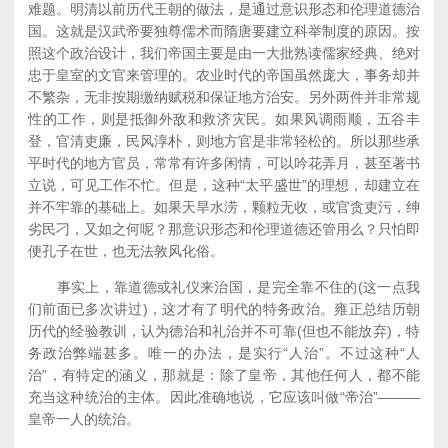
难题。明清以前历代王朝的做法，是通过意识形态和伦理道德治
国。这就是汉武帝要独尊儒术而隋唐要建立科举制度的原因。按
照这个政治设计，我们帝国主要是由一大批熟读儒家经典、绝对
忠于皇室的文官来管理的。农业时代的帝国虽然庞大，事务却并
不繁杂，无非按期缴纳赋税和保证地方治安。另外两件并非常规
性的工作，则是抵御外敌和救济灾民。如果风调雨顺，五谷丰
登，官清吏廉，民风淳朴，则地方官是非常轻松的。所以那些承
平时代的地方官员，常常有许多闲情，可以吟花弄月，甚至著书
立说，可见工作不忙。但是，这种“太平盛世”的理想，却建立在
并不牢靠的基础上。如果天旱水涝，颗粒无收，或官贪吏污，绅
劣民刁，又如之何呢？那意识形态和伦理道德还管用么？只怕即
便孔子在世，也无法敦风化俗。
事实上，靠道德或礼仪来治国，是完全靠不住的(这一点我
们前面已多次讲过)，这才有了明代的特务政治。雍正总结历朝
历代的经验教训，认为德治和礼治并不可靠(但也不能放弃)，特
务政治弊端甚多。唯一的办法，是实行“人治”。不过这种“人
治”，有特定的涵义，那就是：除了皇帝，其他任何人，都不能
充当这种统治的主体。因此准确地说，它应该叫做“帝治”———
皇帝一人的统治。