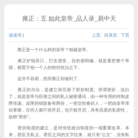
雍正：五 如此皇帝_品人录_易中天
读读书
|
上页
:
目录页
:
下页
雍正是一个什么样的皇帝？独裁皇帝。
雍正铲除异己，打击朋党，目的很明确，就是要把整个帝
国，都置于他一个人的绝对统治之下。
这并不容易，然而雍正却做到了。
雍正的办法，是建立和完善了密折制度。所谓密折，说白
了，就是皇帝与臣僚之间的私人秘密通讯，由一种专用的特制皮
匣传递。皮匣的钥匙备有两份，一把交给奏折人，一把由皇帝亲
自掌握，任何人都不得开启，也不敢开启，具有高度的私密性，
故称“密折”。
密折制度的建立，是对传统政治制度的一项重要改革。本
来，君臣无私义。君臣之间的文字往来，就只有“公文”，没有私