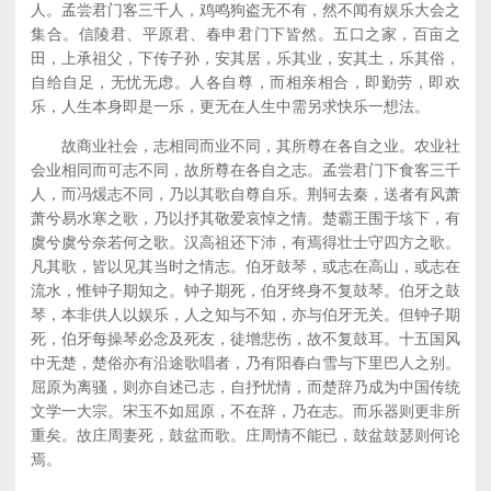
人。孟尝君门客三千人，鸡鸣狗盗无不有，然不闻有娱乐大会之
集合。信陵君、平原君、春申君门下皆然。五口之家，百亩之
田，上承祖父，下传子孙，安其居，乐其业，安其土，乐其俗，
自给自足，无忧无虑。人各自尊，而相亲相合，即勤劳，即欢
乐，人生本身即是一乐，更无在人生中需另求快乐一想法。
故商业社会，志相同而业不同，其所尊在各自之业。农业社
会业相同而可志不同，故所尊在各自之志。孟尝君门下食客三千
人，而冯煖志不同，乃以其歌自尊自乐。荆轲去秦，送者有风萧
萧兮易水寒之歌，乃以抒其敬爱哀悼之情。楚霸王围于垓下，有
虞兮虞兮奈若何之歌。汉高祖还下沛，有焉得壮士守四方之歌。
凡其歌，皆以见其当时之情志。伯牙鼓琴，或志在高山，或志在
流水，惟钟子期知之。钟子期死，伯牙终身不复鼓琴。伯牙之鼓
琴，本非供人以娱乐，人之知与不知，亦与伯牙无关。但钟子期
死，伯牙每操琴必念及死友，徒增悲伤，故不复鼓耳。十五国风
中无楚，楚俗亦有沿途歌唱者，乃有阳春白雪与下里巴人之别。
屈原为离骚，则亦自述己志，自抒忧情，而楚辞乃成为中国传统
文学一大宗。宋玉不如屈原，不在辞，乃在志。而乐器则更非所
重矣。故庄周妻死，鼓盆而歌。庄周情不能已，鼓盆鼓瑟则何论
焉。