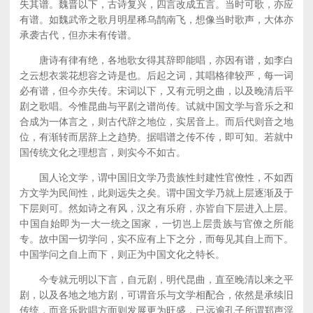
失其谱。魏晋以下，古诗复兴，四言改成五言。当时可歌，亦应
有谱。如魏武帝之歌月明星稀乌鹊南飞，想像当时歌声，大体亦
承袭古代，但亦未有传谱。
唐诗有律有绝，各地歌女得其辞即能唱，亦因有谱，如李白
之云想衣裳花想容之诗是也。后起之词，其唱格律较严，每一词
必有谱，但今亦失传。宋词以下，又有元明之曲，以及晚清后平
剧之歌唱。今惟昆曲与平剧之谱尚传。试就中国文学与音乐之和
合成为一体言之，则古代辞之地位，实居音上。而后代则音之地
位，有渐转而居辞上之趋势。据唱谱之传不传，即可知。若就中
国传统文化之理想言，则实今不如古。
国人论文学，谓中国旧文学乃贵族性封建性官僚性，不如西
方文学为民间性，此则远失之矣。谓中国文学乃就上层逐渐及于
下层则可。然如诗之有风，汉之有乐府，亦皆自下层进入上层。
中国自始即为一大一统之国家，一切岂上层贵族与官僚之所能
专。故中国一切学问，实不应有上下之分，而每见其自上而下。
中国学问之自上而下，则正为中国文化之特长。
今专就元明以下言，自元剧，明代昆曲，直至晚清以来之平
剧，以及各地之地方剧，可谓音乐与文学相配合，依然是承续旧
传统，而音乐歌唱方面则发展更为旺盛，已远逾孔子所谓郑声淫