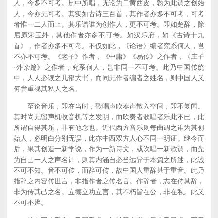
人，今多不可考。剧中所唱，无论为二黄西皮，孰为此调之创始
人，今亦无可考。其实如古诗三百首，其作者亦多不可考，可考
者惟一二人而止。其乐谱谁为创作人，更不可考。即如楚辞，除
屈原宋玉外，其他作者亦多不可考。如汉乐府，如《古诗十九
首》，作者亦多不可考。不仅如此，《论语》编者究系何人，岂
不亦不可考。《老子》作者，《中庸》《易传》之作者，《庄子
·外杂篇》之作者，究系何人，岂非同一不可考。此乃中国传统
中，人人必读之几部大书，而同无作者编者之姓名，则中国人又
何尝重视其私人之名。
至论音乐，即在当时，歌唱声吹奏声散入空间，即不复闻。
其时尚无留声机收音机等之发明，而吹奏者歌唱者乐此不已，此
所谓自得其乐，非有他念也。近代西方音乐则每曲调之谁为其创
始人，必明白分别无误，此亦中西双方人心不同一明证。继今而
后，果其创造一新学说，作为一新诗文，或吹唱一新歌调，而先
为自己一人之声名计，则其内涵自必当远异于本篇之所述，此诚
不可不知。音不可传，而辞可传，故中国人重辞甚于重音。此乃
指辞之内容传世言，非指作者之传名言。作辞者，志在传其辞，
非为传其己之名。立德立功立言，其不朽皆在公，非在私。此又
不可不辨。