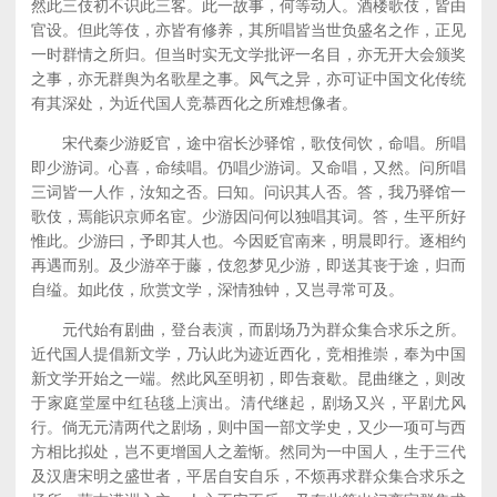
然此三伎初不识此三客。此一故事，何等动人。酒楼歌伎，皆由
官设。但此等伎，亦皆有修养，其所唱皆当世负盛名之作，正见
一时群情之所归。但当时实无文学批评一名目，亦无开大会颁奖
之事，亦无群舆为名歌星之事。风气之异，亦可证中国文化传统
有其深处，为近代国人竞慕西化之所难想像者。
宋代秦少游贬官，途中宿长沙驿馆，歌伎伺饮，命唱。所唱
即少游词。心喜，命续唱。仍唱少游词。又命唱，又然。问所唱
三词皆一人作，汝知之否。曰知。问识其人否。答，我乃驿馆一
歌伎，焉能识京师名宦。少游因问何以独唱其词。答，生平所好
惟此。少游曰，予即其人也。今因贬官南来，明晨即行。逐相约
再遇而别。及少游卒于藤，伎忽梦见少游，即送其丧于途，归而
自缢。如此伎，欣赏文学，深情独钟，又岂寻常可及。
元代始有剧曲，登台表演，而剧场乃为群众集合求乐之所。
近代国人提倡新文学，乃认此为迹近西化，竞相推崇，奉为中国
新文学开始之一端。然此风至明初，即告衰歇。昆曲继之，则改
于家庭堂屋中红毡毯上演出。清代继起，剧场又兴，平剧尤风
行。倘无元清两代之剧场，则中国一部文学史，又少一项可与西
方相比拟处，岂不更增国人之羞惭。然同为一中国人，生于三代
及汉唐宋明之盛世者，平居自安自乐，不烦再求群众集合求乐之