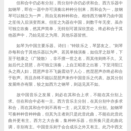
但和合中仍必有分别，而分别中亦仍必求和合。西方乐器中
如钢琴，即在一器中亦可演奏出种种分别来，而和会为一，故钢
琴可以独立为一声，而自见有种种和合。相传西方钢琴乃由中国
之笙传入后演变而来。但笙之为器在中国，则数千年无变。虽亦
可独立吹奏，然其声简单，无特别可甚深欣赏处，终必和合于其
他器声中，乃始见笙之为用。其他乐器皆然。
如琴为中国主要乐器。诗曰："钟鼓乐之，琴瑟友之。"则琴
亦每和合于其他乐器以为声。若其单独演奏，如伯牙之鼓琴，下
至于嵇康之《广陵散》，非不擅一世之名，而其传则终不久。又
如后代之琵琶，亦可独立演奏，上自王昭君之出塞，下至浔阳江
头之商人妇，琵琶声非不飞扬震动于人心，然琵琶声亦终必和合
于歌声。而且亦终不能以琵琶声来作中国音乐之代表。故其分别
发展终亦有限，较之如西方之钢琴，则远见其不如。
故中国音乐之发展，则必在其和合上求，不能在其分别上
求。但在和合中必有一主。西方音乐主分别，在其分别中亦多求
和合，而在其和合中则不再有一主，此又双方一大分别。如钢琴
可奏种种音种种曲，但其为主者则只是此音此曲，不能在此音此
曲外更有主。西方之大合奏，集种种乐器，但所奏只是此曲此
调，非别有主。中国音乐则于会合成乐之外又有主。此乃中西文