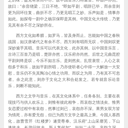
之韵味，益见有余而不尽。故中国音乐乃特重音。即器声亦然。
故曰："余音绕梁，三日不绝。"即如平剧，唱辞已毕，而余音则
更为回环往复，曲折不尽，乃更见唱工之妙。乐声如是，情事亦
如此。如探母一剧中之杨宗保即是其例。中国文化大传统，乃更
见其有余不尽之深妙所在。
西方文化如希腊，如罗马，皆及身而止。岂能如中国之春秋
战国，如汉唐诸代之有余不尽。西方则有唱而无叹，中国则叹更
深妙逾乎其唱。音乐可以代表文化，此亦其例。以中国音乐言，
古诗三百首乃是唱，楚辞亦然，汉乐府亦尚然。后世之元曲昆腔
平剧则终是叹，今乐不如古乐。是则然矣。乱世衰世，人心之哀
怨多于和乐，故如平剧所唱，乃亦使听者心中得一大解放一大安
慰，音乐仍不失其陶冶心情之功用。而叹之为用，乃有其不可忽
者。余之此意，则亦于文化之大和合处发之。若专就音乐论音
乐，则断不能知此。
西方之文学与音乐，在其文化体系中，任务各别。主要在表
现技巧与供人欢乐上，则惟有彼此相争，而哀怨之情淡矣。惟男
女恋爱过程中有哀怨，然事过则已，哀怨亦不深。果男女双方皆
为情死，亦有爱无怨，但已为西方文学之最高上乘。今国人慕西
化，故曹雪芹《红楼梦》遂受尊奉。汉乐府"上山采靡芜，下山
逢故夫，长跪问故夫，新人复何如"，短短二十字，哀怨之深，