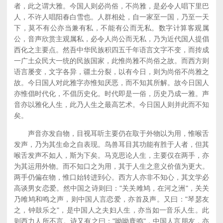
者，此之谓大雅。今国人则必尚俗，不尚雅，是必令人唱下里巴
人，不许人唱阳春白雪也。人群相处，自一家至一国，乃至一天
下，莫不有公亦当兼有私，不能有公而无私。数字计算客观属
公，音声欣赏主观属私，必令人尚公而无私，乃为近代国人提倡
西化之主要点。然吾中华民族积四五千年语言文字不变，而抟成
一广土众民大一统的民族国家，此惟尚雅不尚俗之故。而西方则
语言屡变，文字各异，疆土分裂，以有今日，则为尚俗不尚雅之
故。今日国人对此雅字亦惟知厌恶，而不知其所解。故今日国人
亦惟倡时代化，不倡历史化。时代即是一俗，历史乃成一雅。声
音亦以雅化人生，此乃人生之最高艺术。今日国人则并此而不知
矣。
声音亦发自物，目视耳听主要仍在取于外物以为用，惟喉舌
发声，乃为其生命之自表现。鸟兽耳目其功能有胜于人者，但其
喉舌发声不如人，斯为下矣。马克思论人生，主要仅在两手，亦
为其运用外物。而不知口之为用，其于人生之意义价值为更大。
两手仍偏在物，惟口始转进到心。西方人亦非不知心，其文学必
高谈男女恋爱。然中国之诗则曰："关关雎鸠，在河之洲"，关关
乃雎鸠和鸣之声，则中国人言恋爱，亦首及声。又曰："琴瑟友
之，钟鼓乐之"，是中国人之夫妇人生，亦当如一音乐人生。此
则西力人所不言。诗又有之曰："呦呦鹿鸣"，中国人言朋友，亦