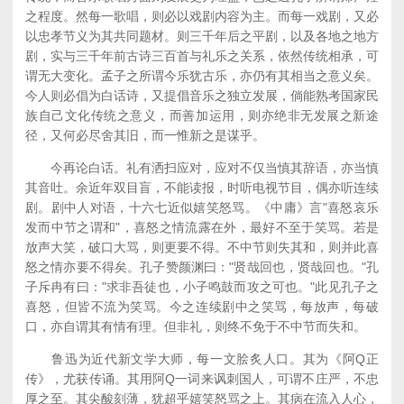
之程度。然每一歌唱，则必以戏剧内容为主。而每一戏剧，又必
以忠孝节义为其共同题材。则三千年后之平剧，以及各地之地方
剧，实与三千年前古诗三百首与礼乐之关系，依然传统相承，可
谓无大变化。孟子之所谓今乐犹古乐，亦仍有其相当之意义矣。
今人则必倡为白话诗，又提倡音乐之独立发展，倘能熟考国家民
族自己文化传统之意义，而善加运用，则亦绝非无发展之新途
径，又何必尽舍其旧，而一惟新之是谋乎。
今再论白话。礼有洒扫应对，应对不仅当慎其辞语，亦当慎
其音吐。余近年双目盲，不能读报，时听电视节目，偶亦听连续
剧。剧中人对语，十六七近似嬉笑怒骂。《中庸》言"喜怒哀乐
发而中节之谓和"，喜怒之情流露在外，最好不至于笑骂。若是
放声大笑，破口大骂，则更要不得。不中节则失其和，则并此喜
怒之情亦要不得矣。孔子赞颜渊曰："贤哉回也，贤哉回也。"孔
子斥冉有曰："求非吾徒也，小子鸣鼓而攻之可也。"此见孔子之
喜怒，但皆不流为笑骂。今之连续剧中之笑骂，每放声，每破
口，亦自谓其有情有理。但非礼，则终不免于不中节而失和。
鲁迅为近代新文学大师，每一文脍炙人口。其为《阿Q正
传》，尤获传诵。其用阿Q一词来讽刺国人，可谓不庄严，不忠
厚之至。其尖酸刻薄，犹超乎嬉笑怒骂之上。其病在流入人心，