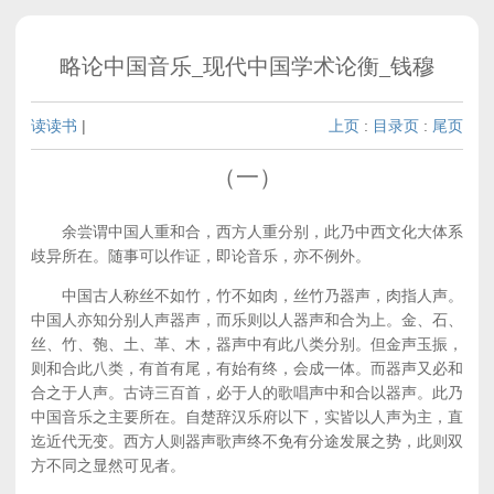
略论中国音乐_现代中国学术论衡_钱穆
读读书
|
上页
:
目录页
:
尾页
（一）
余尝谓中国人重和合，西方人重分别，此乃中西文化大体系
歧异所在。随事可以作证，即论音乐，亦不例外。
中国古人称丝不如竹，竹不如肉，丝竹乃器声，肉指人声。
中国人亦知分别人声器声，而乐则以人器声和合为上。金、石、
丝、竹、匏、土、革、木，器声中有此八类分别。但金声玉振，
则和合此八类，有首有尾，有始有终，会成一体。而器声又必和
合之于人声。古诗三百首，必于人的歌唱声中和合以器声。此乃
中国音乐之主要所在。自楚辞汉乐府以下，实皆以人声为主，直
迄近代无变。西方人则器声歌声终不免有分途发展之势，此则双
方不同之显然可见者。