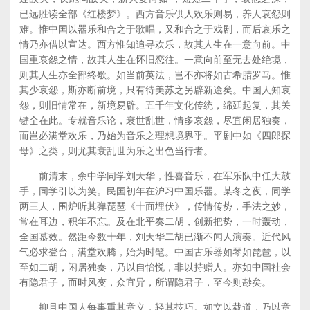
已远胜读全部《红楼梦》。西方音乐供人欢乐则易，养人哀怨则
难。惟中国以器乐和合之于歌唱，又和合之于戏剧，而后哀乐之
情乃亦借以宣达。西方惟知追寻欢乐，故其人生在一意向前。中
国重哀怨之情，故其人生在怀旧恋往。一意向前至无去处绝境，
则其人生亦全部终歇。如当前英法，岂不亦将如古希腊罗马。惟
其少哀怨，斯亦断前境，只有待美苏之另辟新途矣。中国人知哀
怨，则旧情常在，新境易辟。五千年文化传统，绵延起复，其关
键全在此。专就音乐论，衰世乱世，情多哀怨，尽宜闲居独奏，
而岂必满堂欢乐，乃始为音乐之理想境界乎。平剧中如《四郎探
母》之类，则尤其衰乱世为乐之出色当行者。
前清末，余中学同学刘天华，性喜音乐，在军乐队中任大鼓
手，同学引以为笑。民国初年在沪习中国乐器。某冬之夜，同学
两三人，围炉听其弹琵琶《十面埋伏》，传情传势，手法之妙，
常在耳边，积年不忘。及在北平奏二胡，创新把势，一时轰动，
全国慕效。然距今数十年，刘天华二胡已渐不闻人演奏。近代风
气必求登台，满堂欢腾，始为时髦。中国古乐器如琴如琵琶，以
至如二胡，闲居独奏，乃以自怡悦，非以持赠人。亦如中国社会
有隐君子，而时风变，众宜异，所谓隐君子，至今则尠矣。
抑且中国人每事重其意义，轻其技巧。如文以载道，乃以意