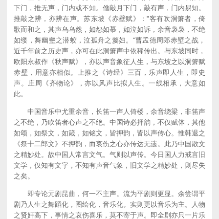
下门，推无声，门内或不知。僧敲月下门，敲有声，门内易知。
推敲之辨，亦辨在声。苏东坡《赤壁赋》："客有吹洞箫者，倚
歌而和之，其声乌乌然，如怨如慕，如泣如诉，余音袅袅，不绝
如缕，舞幽壑之潜蛟，泣孤舟之嫠妇。"曹孟德周郎赤壁之战，
近千年前之历史声，亦可在此洞箫声中依稀传出。与东坡同时，
欧阳永叔作《秋声赋》，亦以声音象征人生，与东坡之以洞箫赋
赤壁，用意亦相似。上推之《诗经》三百，乐声即人生，即史
声。庄周《齐物论》，亦以风声比拟人生。一线相承，大意如
此。
中国音乐中尤重余音，长笛一声人倚楼，余音绕梁，非笛声
之不绝，乃吹笛者心声之不绝。中国诗必押韵，不仅赋体，其他
如颂，如祭文，如箴，如铭文，皆押韵，皆以声传心。惟韩退之
《祭十二郎文》不押韵，而哀伤之心亦传达无遗。此乃中国散文
之精妙处。故中国人常言文气。气则以声传。今日国人力戒言旧
文学，仅知有文字，不知有声音气象，旧文学之精妙处，则尽失
之矣。
即专论元剧昆曲，何一不主声。流为平剧则更显。余尝谓平
剧乃人生之舞蹈化，图绘化，音乐化。实则更以音乐为主。人物
之贤奸高下，事情之哀伤喜乐，莫不寄于声。即全剧亦只一片乐