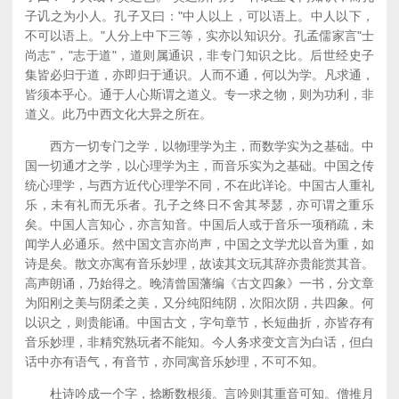
子讥之为小人。孔子又曰："中人以上，可以语上。中人以下，
不可以语上。"人分上中下三等，实亦以知识分。孔孟儒家言"士
尚志"，"志于道"，道则属通识，非专门知识之比。后世经史子
集皆必归于道，亦即归于通识。人而不通，何以为学。凡求通，
皆须本乎心。通于人心斯谓之道义。专一求之物，则为功利，非
道义。此乃中西文化大异之所在。
西方一切专门之学，以物理学为主，而数学实为之基础。中
国一切通才之学，以心理学为主，而音乐实为之基础。中国之传
统心理学，与西方近代心理学不同，不在此详论。中国古人重礼
乐，未有礼而无乐者。孔子之终日不舍其琴瑟，亦可谓之重乐
矣。中国人言知心，亦言知音。中国后人或于音乐一项稍疏，未
闻学人必通乐。然中国文言亦尚声，中国之文学尤以音为重，如
诗是矣。散文亦寓有音乐妙理，故读其文玩其辞亦贵能赏其音。
高声朗诵，乃始得之。晚清曾国藩编《古文四象》一书，分文章
为阳刚之美与阴柔之美，又分纯阳纯阴，次阳次阴，共四象。何
以识之，则贵能诵。中国古文，字句章节，长短曲折，亦皆存有
音乐妙理，非精究熟玩者不能知。今人务求变文言为白话，但白
话中亦有语气，有音节，亦同寓音乐妙理，不可不知。
杜诗吟成一个字，捻断数根须。言吟则其重音可知。僧推月