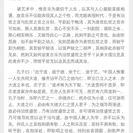
诸艺术中，惟音乐为最切于人生，以其与人心最能直接相
通。故音乐不仅能表现其人之个性，而尤能表现时代，于是有治
世之音与乱世之音之分别。平剧起于晚清，其为衰世乱世之音亦
可知矣。斯人居衰乱世，其心不安不乐，一到剧院，观听之余，
斯心稍安稍乐，又能导此心一正路，此则平剧之可贵也。如改听
昆曲，似不如平剧之动人。实则昆曲亦为衰世乱世之音，而较平
剧为稍愈。其音较平较淡，以笛声较之二胡声，其相异处亦较可
见矣。然则又如何追复古乐为治世盛世之音乎？从来大儒注意及
此者亦不少，而惜乎皆无以达其志而成其业。
孔子曰："志于道，据于德，依于仁，游于艺。"中国人惟重
一人生共同大道。修齐治平乃己之德与仁，即立己立人之本，亦
大道之本也。庄子言："道术将为天下裂。"大道贵同不贵异，即
庄老道家亦作如是观。艺亦人生所不可无，然艺有六而道则一。
孔子当时，乐即六艺之一，亦德亦仁，然亦仅为小道，仅可游而
止。大道之行，必由有大德大仁之贤人君子，为之领导而渐进。
故必待治世盛世，乃有治世盛世之音。非可谓有治世盛世之音，
乃可领导此世以达于治与盛。故中国人教人为学，亦不以乐为
先。抑且人之哀怨则易有歌，人之和乐且安，若转不易有歌。如
听平剧，哀怨深处，即歌唱之佳处。待到欢喜团圆，则歌声亦