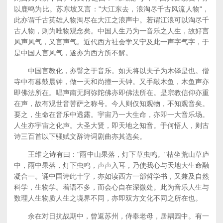
以鹿鸣为比。苏东坡又言："大江东去，浪淘尽千古风流人物"，
此亦谓千古英雄人物淘尽在大江之浪声中。若谓江浪可以淘尽千
古人物，则为唯物观念矣。中国人生乃为一音乐之人生，故好言
风声风气，又言声气。近代西方社会学又宁及此一声字气字，于
是中国人言风气，遂亦为西方所不解。
中国言教化，亦譬之于音乐。如天将以夫子为木铎是也。僧
寺中有暮鼓晨钟，做一天和尚撞一天钟。又手敲木鱼，木鱼声亦
即佛法所在。唱声南无阿弥陀佛亦即佛法所在。是宗教信仰亦重
在声，故有观世音菩萨之称号。今人则仅知观物，不知观音矣。
要之，生命在音乐中透露。宇宙乃一大生命，亦即一大音乐场。
人生亦宇宙之化声。大圣大贤，即天地之知音。于何悟人，则古
诗三百首以下骚赋文辞诗词剧曲亦其选矣。
王维之诗有曰："雨中山果落，灯下草虫鸣。"枯坐荒山草庐
中，雨中果落，灯下虫鸣，声声入耳，乃使我心与天地大生命融
凝合一。诵中国诗此十字，亦如读西方一部哲学书，又兼及自然
科学，生物学。着语不多，而会心自在深微处。此为音乐人生与
数理人生物质人生之境界不同，亦即双方文化不同之所在也。
余在对日抗战期中，曾返苏州，侍奉老母，居耦园中。有一