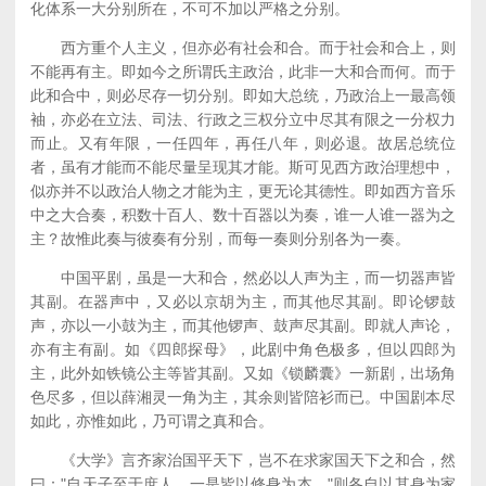
化体系一大分别所在，不可不加以严格之分别。
西方重个人主义，但亦必有社会和合。而于社会和合上，则
不能再有主。即如今之所谓氏主政治，此非一大和合而何。而于
此和合中，则必尽存一切分别。即如大总统，乃政治上一最高领
袖，亦必在立法、司法、行政之三权分立中尽其有限之一分权力
而止。又有年限，一任四年，再任八年，则必退。故居总统位
者，虽有才能而不能尽量呈现其才能。斯可见西方政治理想中，
似亦并不以政治人物之才能为主，更无论其德性。即如西方音乐
中之大合奏，积数十百人、数十百器以为奏，谁一人谁一器为之
主？故惟此奏与彼奏有分别，而每一奏则分别各为一奏。
中国平剧，虽是一大和合，然必以人声为主，而一切器声皆
其副。在器声中，又必以京胡为主，而其他尽其副。即论锣鼓
声，亦以一小鼓为主，而其他锣声、鼓声尽其副。即就人声论，
亦有主有副。如《四郎探母》，此剧中角色极多，但以四郎为
主，此外如铁镜公主等皆其副。又如《锁麟囊》一新剧，出场角
色尽多，但以薛湘灵一角为主，其余则皆陪衫而已。中国剧本尽
如此，亦惟如此，乃可谓之真和合。
《大学》言齐家治国平天下，岂不在求家国天下之和合，然
曰："自天子至于庶人，一是皆以修身为本。"则各自以其身为家