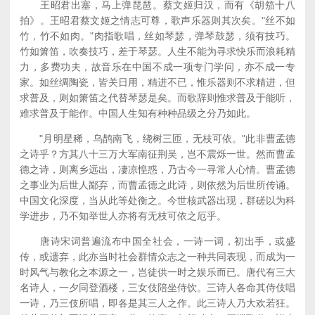
王昭君出塞，马上弹琵琶。蔡文姬归汉，而有《胡笳十八
拍》。王昭君蔡文姬之情志可尊，歌声乐器则其次矣。"丝不如
竹，竹不如肉。"肉指歌唱，丝如琴瑟，弹琴鼓瑟，须有技巧。
竹如箫笛，吹奏技巧，差于琴瑟。人生不能为寻求快乐而浪耗精
力，多费功夫，故音乐在中国不成一项专门学问，亦不成一专
家。如丝绸陶瓷，皆关日用，精进不已，惟乐器则不求精进，但
求普及，则如箫笛之代替琴瑟是矣。而歌辞则惟求普及于能听，
难求普及于能作。中国人生知有种种品级之分乃如此。
"月明星稀，乌鹊南飞，绕树三匝，无枝可依。"此非曹孟德
之诗乎？方其八十三万大军南征荆吴，岂不震烁一世。然而曹孟
德之诗，则离乡远出，凄凉惶惑，乃古今一寻常人心情。曹孟德
之事业为后世人鄙弃，而曹孟德之此诗，则依然为后世所传诵。
中国文化深度，当从此等处衡之。今世核武器出现，群磋以为科
学进步，乃不知举世人亦将有无枝可依之厄乎。
唐诗宋词普遍流布中国全社会，一诗一词，初出手，或盛
传，或遗弃，此亦当时社会群情众志之一种共同表现，而成为一
时风气与教化之本源之一，岂徒供一时之娱乐而已。唐代有三大
名诗人，一夕同登酒楼，三女伎陪坐侍饮。三诗人各命其侍伎唱
一诗，乃三伎所唱，即各是其三人之作。此三诗人乃大欢若狂。