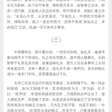
乐互为影响，此下应可有变。惟听西方音乐，如智者之乐水。听
其一进行曲，正如有人在迈步向前。听中国音乐，则如仁者之乐
山。"水流心不竞，云在意俱迟。"天地生人，中西双方性格不
同，情味亦异。国人一意好学西方，恐终不免有"虽欲从之，末
由也已"之叹。此诚一无可奈何之事也。
（三）
中国重和合，西方重分别，一切学问亦然。如礼乐，修身齐
家治国平天下皆须礼。礼之和合范围大，故中国人极重礼。乐则
附带于礼而见其功用，故遂连称礼乐。西方人仅在各事件上分别
有各套仪式，没有一番意义，故礼亦不成一项学问。音乐则独立
成为一项专门学问，其受重视远过于礼。
古诗三百首为后代中国文学鼻祖，实本附随于礼。每一诗必
经歌唱，则乐又附随于诗。其所唱则辞为主，声为副。孔子
曰："郑声淫"，非谓郑风诸诗皆淫辞，乃谓郑风乐声过分了，使
人爱听其声，而忽略了其辞。此是说音乐性能超过了文学性能，
而渐有其分别独立之地位，乃为孔子所不取。但孟子则曰："今
乐犹古乐也。"此谓音乐渐趋独立，亦非不可，只要保留着音乐