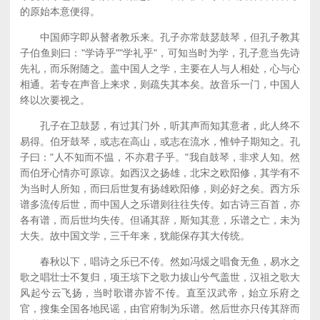
的原始本意便得。
中国师字即从瞽者教乐来。孔子亦常鼓瑟鼓琴，但孔子教其
子伯鱼则曰："学诗乎""学礼乎"，可知当时为学，孔子意当先诗
先礼，而乐附随之。盖中国人之学，主要在人与人相处，心与心
相通。若专在声音上来求，则疏失其本矣。故音乐一门，中国人
终以次要视之。
孔子在卫鼓瑟，有过其门外，听其声而知其意者，此人终不
易得。伯牙鼓琴，或志在高山，或志在流水，惟钟子期知之。孔
子曰："人不知而不愠，不亦君子乎。"我自鼓琴，非求人知。然
而伯牙心情亦可原谅。如西汉之扬雄，北宋之欧阳修，其学有不
为当时人所知，而曰后世复有扬雄欧阳修，则必好之矣。西方乐
谱多流传后世，而中国人之乐谱则往往失传。如古诗三百首，亦
各有谱，而后世均失传。但诵其辞，斯知其意，乐谱之亡，未为
大失。故中国文学，三千年来，犹能保存其大传统。
春秋以下，唱诗之乐已不传。然如冯煖之唱食无鱼，易水之
歌之唱壮士不复归，项王垓下之歌力拔山兮气盖世，汉祖之歌大
风起兮云飞扬，当时歌谱亦皆不传。直至汉武帝，始立乐府之
官，搜集全国各地民谣，由官府制为乐谱。然后世亦只传其辞而