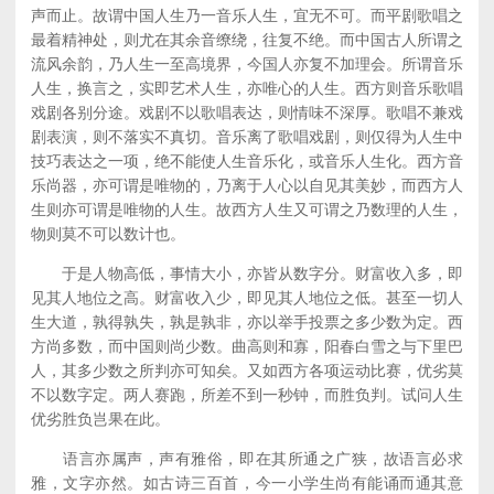
声而止。故谓中国人生乃一音乐人生，宜无不可。而平剧歌唱之
最着精神处，则尤在其余音缭绕，往复不绝。而中国古人所谓之
流风余韵，乃人生一至高境界，今国人亦复不加理会。所谓音乐
人生，换言之，实即艺术人生，亦唯心的人生。西方则音乐歌唱
戏剧各别分途。戏剧不以歌唱表达，则情味不深厚。歌唱不兼戏
剧表演，则不落实不真切。音乐离了歌唱戏剧，则仅得为人生中
技巧表达之一项，绝不能使人生音乐化，或音乐人生化。西方音
乐尚器，亦可谓是唯物的，乃离于人心以自见其美妙，而西方人
生则亦可谓是唯物的人生。故西方人生又可谓之乃数理的人生，
物则莫不可以数计也。
于是人物高低，事情大小，亦皆从数字分。财富收入多，即
见其人地位之高。财富收入少，即见其人地位之低。甚至一切人
生大道，孰得孰失，孰是孰非，亦以举手投票之多少数为定。西
方尚多数，而中国则尚少数。曲高则和寡，阳春白雪之与下里巴
人，其多少数之所判亦可知矣。又如西方各项运动比赛，优劣莫
不以数字定。两人赛跑，所差不到一秒钟，而胜负判。试问人生
优劣胜负岂果在此。
语言亦属声，声有雅俗，即在其所通之广狭，故语言必求
雅，文字亦然。如古诗三百首，今一小学生尚有能诵而通其意