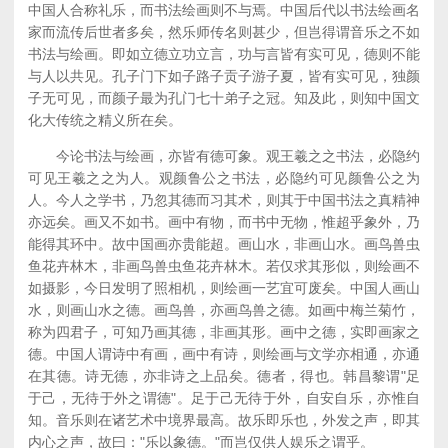
中国人合称礼乐，而书法绘画则不与焉。中国后代以书法绘画名
家而流传后世者多矣，然乐师传名则甚少，但岂得谓音乐之不如
书法与绘画。即如立德立功立言，功与言皆有实可见，德则不能
与人以共见。孔子门下如子路子贡子游子夏，皆有实可见，独颜
子无可见，而颜子最为孔门七十弟子之冠。知及此，则知中国文
化大传统之精义所在矣。
今论书法与绘画，亦皆有德可象。观王羲之之书法，必隐约
可见王羲之之为人。观颜鲁公之书法，必隐约可见颜鲁公之为
人。今人之学书，乃忽其德而习其术，则其于中国书法之真精神
亦远矣。画又不如书。画中有物，而书中无物，惟超乎象外，乃
能得其环中。故中国画亦贵能超。画山水，非画山水。画鸟兽虫
鱼花卉林木，非画鸟兽虫鱼花卉林木。若仅求其形似，则绘画不
如摄影，今日发明了照相机，则绘画一艺宜可废矣。中国人画山
水，则画山水之德。画鸟兽，亦画鸟兽之德。如画中梅兰菊竹，
称为四君子，可知乃画其德，非画其形。画中之德，实即画家之
德。中国人谓诗中有画，画中有诗，则绘画与文学亦相通，亦通
在其德。诗无德，亦非诗之上品矣。德者，得也。韩昌黎谓"足
于己，无待于外之谓德"。足于己无待于外，自安自乐，亦惟自
知。音乐则在诸艺术中境界最高。故乐即乐也，外发之声，即其
内心之声，故曰："乐以象德。"而岂仅供人娱乐之谓乎。