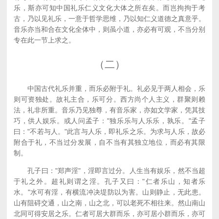
乐，斯亦可知中国礼乐仁义文化大体之所在矣。而岂拘拘于考
古，乃以见礼乐，一意于哲学思维，乃以知仁义道德之真意乎。
音乐亦当和合在文化全体中，则虽小道，亦必有可观，不当分别
专在此一节上求之。
（二）
中国古代礼乐并重，而乐必附于礼。礼必见于两人相会，乐
则可资独处。故礼主合，乐可分。西方尚个人主义，群聚则赖
法，礼非所重。音乐乃见独尊，有音乐家，亦如文学家，凭其技
巧，供人娱乐。或人问孟子："独乐乐与人乐乐，孰乐。"孟子
曰："不若与人。"此言与人乐，即礼乐之乐。为求与人乐，故必
附合于礼，不当过分发展，自不当有其独立地位，而必有其限
制。
孔子曰："郑声淫"，淫即言过分。人生当有娱乐，然不当超
于礼之外。超礼则谓之淫。孔子又曰："仁者乐山，知者乐
水。"水可有淫，有横流冲决堤防以为害。山则静止，无此患。
山有阻碍交通，山之南，山之北，可以老死不相往来。然山南山
北同可得安居之乐。仁者可居大群而乐，亦可居小群而乐，亦可