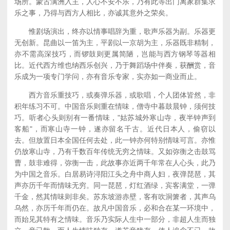
场所。蒙古满洲入主，人心不安不乐，乃有此等出门离家群集求
乐之事，乃得与西方人相比，亦诚其意外之荣矣。
惟剧场演出，终亦以情事唱辞为重，歌声乐器为副。乐器更
无创新。昆曲以一笛为主，平剧以一京胡为主，乐器既非精制，
亦不需高深技巧，而锣鼓则更属简陋，岂能与西方钢琴等器相
比。近代西方维也纳西乐创兴，乃于舞蹈场中伴奏，获酬赏，音
乐成为一项专门学问，亦有音乐专家，实亦如一商业而止。
西方音乐重技巧，或奏弹乐器，或歌唱，个人团体皆然，非
积年练习不可。中国音乐则重在情味，僧寺中暮鼓晨钟，须何技
巧。听者心头则别有一番情味，"姑苏城外寒山寺，夜半钟声到
客船"，而寒山寺一钟，遂亦留名千古。近代日本人，偷窃以
去。但放置日本全国任何去处，此一钟亦何特别情味可言。亦惟
仍放寒山寺，乃有千数百年传统无穷之情味。又如弥衡之击鼓骂
曹，鼓非难得，弥衡一击，此故事亦近两千年常在人心头，此乃
为中国之音乐。白居易诗浔阳江头之舟中商人妇，夜弹琵琶，其
声亦历千年而情味无穷。同一琵琶，灯红酒绿，宾客满堂，一弹
千金，然其情味则非矣。苏东坡游赤壁，客有吹洞箫者，其声乌
乌然，亦历千年而仍在。故凡中国音乐，必和合在某一环境中，
而始见其特有之情味。音乐乃实际人生中一部分，非超人生而独