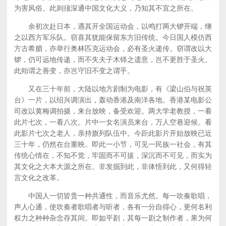
为害风俗。此则须深通中国文化大义，乃知其不宜之所在。
余初次赴日本，遇其开全国运动会，以鸣打两大锣开端，继
之以西方军乐队。窃喜其犹能保留东方旧传统。今日国人模仿西
方古希腊，亦举行奥林匹克运动会，必有圣火递传。窃谓改以大
锣，仍可远地传递，而不失夫子木铎之遗意，岂不更胜于圣火。
此殆谓之善变，亦岂守旧不变之谓乎。
又在三十年前，大陆以地方剧制为电影，有《梁山伯与祝英
台》一片，以绍兴调演出，轰动香港及南洋各地。香港某电影公
司改以黄梅调拍摄，来台放映，备受欢迎。两大学老教授，一看
此片七次，一看八次。片中一女名演员来台，万人空巷迎候。看
此影片七次之老人，亲持旗列队伍中。今距此影片开始放映已近
三十年，仍然在台重映。即此一小节，可见一民族一社会，有其
传统心情在，不知不觉，牢固而不可拔，深沉而不可见，而实为
其文化之大本大源之所在。非发掘到此，非体悟到此，又何得轻
言文化之改革。
中国人一切皆贵一种共通性，而音乐尤然。每一吹奏歌唱，
声人心通，使吹奏者歌唱者与听者，各有一分自得心，更何名利
权力之种种杂念存其间。即如平剧，其每一剧之制作者，果为何