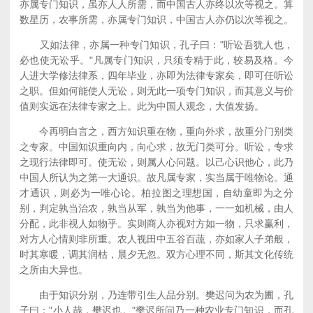
亦属专门知识，虽亦人人所需，而中国古人亦终以次等视之。算
数星历，农事所需，亦属专门知识，中国古人亦仍以次等视之。
又如法律，亦属一种专门知识，孔子曰："听讼吾犹人也，
必也使无讼乎。"凡属专门知识，只须专精于此，较易及格。今
人进大学修法律系，四年毕业，亦即为法律专家矣，即可任听讼
之职。但如何能使人无讼，则无此一项专门知识，而其意义与价
值则实远在法律专家之上。此为中国人观念，大值发扬。
今再明白言之，西方知识重在物，重向外求，故重分门别类
之专家。中国知识重向内，向心求，故无门类可分。听讼，专求
之现行法律即可。使无讼，则属人心问题。以己心识他心，此乃
中国人所认为之第一大通识。故凡属专家，实当属于唯物论。通
才通识，则必为一唯心论。柏拉图之理想国，自幼童即为之分
别，判定孰当治农，孰当从军，孰当为他事，一一如机械，由人
分配，此非视人如物乎。实则商人亦视对方如一物，只求赢利，
对方人心情则非所重。农人视田中五谷百蔬，亦如家人子弟般，
时其寒暖，调其润枯，晨夕无忽。双方心理不同，斯其文化传统
之所由大异也。
由于知识分别，乃连带引生人品分别。樊迟问为农为圃，孔
子曰："小人哉，樊迟也。"樊迟所问乃一种农业专门知识，而孔