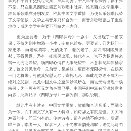
事则在不言中交代过去矣。至其前妻，十六年守寡孤苦，剧中亦
不见。只在重见四郎之四五句歌唱中吐露。惟其西方文学重事，
故音乐歌唱亦分别发展。惟其中国文学重情，乃使音乐歌唱代替
了文字记叙，文学之与音乐乃和合为一。而音乐歌唱更占了重要
地位，成为文学中主要不可缺之一内容。
更为重要者，乃于《四郎探母》一剧中，又出现了一杨宗
保，不仅为剧中增添一小生，令角色益备。更要者，乃为杨门一
家忠孝，而老成凋零，死的死了，老的老了。如四郎则陷身番
邦，不得再返。乃有一杨宗保出现，接代有人，岂不为杨家将来
留一无穷之希望。杨四郎心情在无限绝望中，不意获见其侄杨宗
保，较之其见老母，见前妻，见弟妹，更留有无限探情。在杨家
一门之将来，可使其安慰无尽，寄托无尽，而此剧亦遂不成为一
绝对之悲剧。此尤中国文学之至深妙意所在，而岂无端出现一杨
宗保，为一可有可无之角色而已乎。中国平剧中寓有至深妙意者
尚多，此则姑举《四郎探母》一剧为例，加以说明。
继此尚有申述者，中国文学重情，故能和合进音乐，而融会
为一体。而中国文字又有一大特点，如诗辞之有韵是也。关关雎
鸠四句中，即三句有韵。使吟诗者，留有余情不绝之味。所谓一
唱三叹，唱者一人，叹者三人，于句末着韵处增叹，遂使此诗句