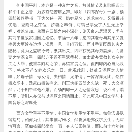
但中国平剧，本亦是一种衰世之音。故其情节及其歌唱皆非
和平中正之音，乃多哀怨苦痛之声。即如《四郎探母》一剧，杨
四郎被俘番邦，正为欠缺一死，隐姓易名，以求幸存。又得番邦
优遇，登附马之荣位，娇妻之奉侍，可谓已享受了人生无上幸
福，难以复加。然而在四郎之内心深处，则天良未尽泯灭，尚有
其前半世故家祖国之追忆。事隔十六年，忽闻其老母与其弟又复
率领大军近在边境，渴思一见，苦闷万状。而其番妻既悉其夫之
隐秘，竟为之盗取令箭，纵其出关。四郎获见其母弟妻妹。而番
妻之情深义重，四郎亦不得不重返番邦。萧太后亦竟赦其盗令偷
关之大罪，使重享附马之荣，再留富贵之位。但四郎内心自此以
下，将永不得安静欢乐之一日。统观此剧，处处见深厚之人情
味，如母子情、母女情、夫妇情、兄弟情，一皆深厚无比。然在
极欢乐中，透露出极苦痛来。则正为杨四郎之欠缺一死，大义凛
然，乃于剧中丝毫不露。而杨四郎一人之悲情哀思，说不出，唱
不尽，听剧人亦仅与以深厚之同情而止。即此可见中国文学与中
国音乐之深厚处。
西方文学重事不重情，中国文学则重情不重事。如鲁滨逊飘
留荒岛，如何为生，其事描写难尽。然鲁滨逊亦仅求度生，无深
情可言。至如杨四郎坐宫一唱，令人低回往复，而以前十六年往