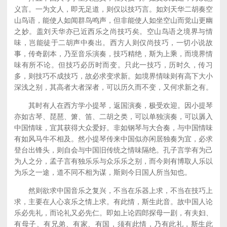
义言。一为文人，即无足道，则仅以技巧言。如刘天华二胡奏空
山鸟语，能使人如闻群鸟鸣声，但非能使人如坐空山而觉山更幽
之妙。盖刘天华亦已近西乐之尚技巧矣。空山鸟语之境界与情
味，岂能徒于二胡声中奏出。西方人则仅尚技巧，一切小说故
事，传奇剧本，乃至音乐演奏，技巧精绝，斯为上乘，而境界情
味有所不论。但技巧必历时而变。只此一技巧，历时久，传习
多，则技巧不成技巧，故必求变求新。如境界情味则有高下大小
深浅之别，其高者大者深者，可以历久而不变，又何求新之有。
其时有人在西方学小提琴，返国演奏，极受欢迎。因小提琴
亦如古琴、琵琶、箫、笛、二胡之类，可以单独演奏，可以羼入
中国情味，宜其获得大众爱好。非如钢琴与大合奏，与中国情味
有如风马牛不相及。然小提琴传来中国似亦闲居独奏为宜，必求
登台出锋头，则自会与中国旧传统之情味隔绝。孔子言学有为己
为人之分，孟子言有独乐乐与众乐乐之别，而今则有博取人乐以
为乐之一途，道不同不相为谋，斯则今日国人所当知也。
然则欲求中国音乐之复兴，不当在乐器上求，不当在技巧上
求，主要在人心哀乐之情上求。有此情，斯生此音。故中国人论
乐必先礼，而论礼又必先仁。即如上论四郎探母一剧，有夫妇、
有母子、有兄弟、有家、有国，须有此情，乃有此礼，斯生此