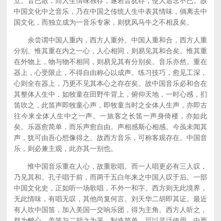
立。音已散，而人生情味独存，遂若音犹存，使人追念不已。故
中国文化中之音乐，乃在中国之传统人生中表其情味，倘离去中
国文化，而独立成为一音乐专家，则犹风马牛之不相及矣。
余尝谓中国人重内，西方人重外。中国人重和合，西方人重
分别。惟其重在内之一心，人心相同，则易见其和合矣。惟其重
在外物上，物与物不相同，则易见其有分别矣。音乐亦然。重在
器上，心受限止，不得自由称心以成声。练习技巧，愈见工深，
心则全在器上，乃更不见其本心之存在矣。故中国音乐必和合在
其整体人生中，如牧童在田野牛背上，俯仰天地，一时心感，扪
笛吹之，此笛声即牧童心声，即牧童当时之全体人生声，亦即古
往今来全体人生中之一声。一旅客之长笛一声身倚楼，亦如此
矣。乐器愈简单，而乐声愈自由。声相感斯心相感。今虽未闻其
声，犹可由吾心想像得之。故西方音乐，可称客观存在。中国音
乐，则必兼主观，此亦其一别也。
惟中国音乐重在人心，故重歌唱。而一人唱更必有三人叹，
乃见其和。孔子唱于前，而两千五白年来之中国人叹于后。一部
中国文化史，正如听一场歌唱，不外一和字。西方则无此境界，
无此情味，有唱无叹，其他尚复何言。刘天华二胡即其证。最近
有人吹中国笛，加入美国一交响乐团，得为主角。西方人听之，
群为醉心。盖笛与二胡之为器，制造简单，可以灵活使用。中西