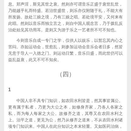
息。郑声淫，斯见其世之衰。然则亦可谓音乐正盛于衰世乱世，
乃能越乎礼而特盛。若治世盛世，则乐亦仅附随于礼，不能大有
所发扬。故处三娘之境，乃有三娘之唱。若处境平安，又何来有
此唱。然则以音乐而独立言之，则自中国人观念言，乃于拨乱反
治处始见其功用耳。是则又为游于乐之一艺者所不可不知也。
今则音乐自成一专门之学，仅供人以娱乐，以暂忘其内心之
苦闷。亦如运动会，世愈乱，则参加运动会音乐会者日多，然皆
无意于导人一入德之门。则运动日繁，音乐日盛，而此世仍可以
益乱益衰，此又不可不知矣。
（四）
1
中国人非不具专门知识，如农田水利皆是，然其事皆属公。
更有属于私者，乃更为大公之本，如修身齐家，乃各人各家之
私，而为每人每家之大公。故修齐之道，其尊又在农田水利之
上。治平之道，更见为公，然乃从修齐之道来，不从农田水利诸
项专门知识来。中国人在此分知识之本末轻重。又如医药治病，