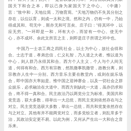
国天下和合之本，即以己身为家国天下之中心。《中庸》
言："致中和，天地位焉，万物育焉。"天地万物仍不失其分别之
存在，以位以育，则成一太和之境。然和之内，仍有一中，乃始
得成其和。苟无中，斯亦无和可言矣。庄子曰："得其环中，以
应无穷。"一环即是一和，环有大小，而皆有一中心。使无中
心，亦不成环。余此文所言之主，则即是庄子所谓之环中也。
中国乃一士农工商之四民社会，以士为中心，故社会得和
合。士志于道，孝弟忠信，仁义礼智，乃人道之大者。惟以道为
中心，则人群乃永得其和合。西方个人主义，个人与个人间无
道，何得有和合。西方有宗教，然凯撒事凯撒管，政教分离，则
宗教亦人生中一分别。西方音乐主要在教堂内，或则在娱乐场
合，即中国亦大率如是。惟中国之迎神赛会，以及一切社会之群
众娱乐，必求融洽在大道中。而西方则缺此一大道，虽亦仍求和
合，终不得一真和合。民主政治乃以两党分立为标准。美国共和
党竞选，获大多数，得举出一大总统，而民主党则依然存在与之
对立。民主党竞选获大多数，举出一总统，而共和党复依然存在
与之对立。其他有并不能两党对立，而多党纷立者，则乱常多于
治，其政治安定更不易。以此为例，又何从产生出一大和合之音
乐来。