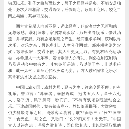
独居以乐。孔子之曲肱而枕之，颜子之居陋巷是矣。不能安居独
处，必求大群相聚，交通既便，淫佚随之。读郑卫之风，较之二
南之与豳，其异可见矣。
西方古希腊人内感不足，远出经商，购货者对之无新和感，
无尊敬感。获利归来，家居亦觉孤寂，乃外出寻娱乐，借以消
遣，并得安慰。乃有剧场乐院之产生。经商惟求牟利，获利以寻
欢乐。欢乐之余，再以牟利。人生分作两截。郊外耕稼则为农
奴，散居孤寂，交通不便，其人生更无足取。有奥林匹克运动
会，亦希腊人一大乐事。若谓希腊人亦有礼，则必在剧院剧场，
乃及运动会中始有之。其实亦即是法，乃以便于争，非以求得
和。此一风气，直至近代欧洲迄无变。西方人诚如智者之乐水，
其常有洪水决堤之患亦宜矣。
中国以农立国，农村为居，勤劳为生，往来交通不便，但有
礼乐。曾点言："暮春者，春服既成，冠者五六人，童子六七
人，浴乎沂，风乎舞雩，咏而归。"不待有戏场剧院运动会之
乐。下逮战国时代，始有都市商业。然如临淄邯郸，大群密集，
仍少群聚寻乐之所。冯煖客孟尝君，取??而歌曰："长??归来
乎！食无鱼。"与之鱼，又歌曰："长??归来乎！出无车。"中国
古人以诗言志，冯煖之歌其诗，即自歌其志，非以歌唱取悦他