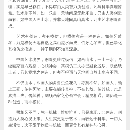
辨极具深义。科学发展，人类已能登上月球。但此种种可能之
理，实是早已存在，不得谓由人类智力所创造。凡属科学真理皆
然。艺术则不然。如一乐曲，天地间原无此乐曲，乃由人类创造
而有。如中国人画山水，并非天地间真山真水，乃由艺术创造而
成。
艺术有创造，亦有模仿，但模仿亦是一种创造。如伯牙鼓
琴，乃是模仿天地自然之高山流水而成。伯牙之琴声，但已净化
其模仿之痕迹，非钟子期则不知其深趣。
中国艺术境界，创造更胜过模仿。如画山水，一山一水，乃
经画家百方观察，心领神会，其模仿工夫亦已融化脱尽。跃然纸
上者，乃其意境之创造，但亦不得谓与天地间自然山水有不同。
不仅山水，即画人物禽兽虫鱼花鸟，亦莫不然。如画人，颊
上三毫，传神阿堵，主要在能传其神，不在其貌。传其貌，此是
素描工夫。传其神，则须画家之心领神会，精灵相通。则仍是一
种创造，而非模仿。
照相又不同，凭一机械，惟妙惟肖，只是表现，非创造。创
造乃人类心灵上事。人生实更近于艺术，而较远于科学。一切人
生活动，决不限于物质与机械，而更贵其有精神与心灵。