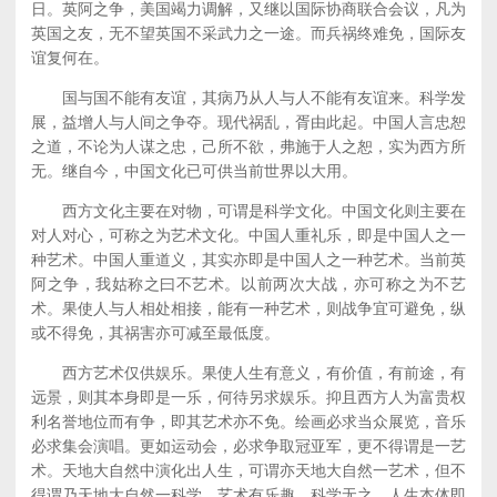
日。英阿之争，美国竭力调解，又继以国际协商联合会议，凡为
英国之友，无不望英国不采武力之一途。而兵祸终难免，国际友
谊复何在。
国与国不能有友谊，其病乃从人与人不能有友谊来。科学发
展，益增人与人间之争夺。现代祸乱，胥由此起。中国人言忠恕
之道，不论为人谋之忠，己所不欲，弗施于人之恕，实为西方所
无。继自今，中国文化已可供当前世界以大用。
西方文化主要在对物，可谓是科学文化。中国文化则主要在
对人对心，可称之为艺术文化。中国人重礼乐，即是中国人之一
种艺术。中国人重道义，其实亦即是中国人之一种艺术。当前英
阿之争，我姑称之曰不艺术。以前两次大战，亦可称之为不艺
术。果使人与人相处相接，能有一种艺术，则战争宜可避免，纵
或不得免，其祸害亦可减至最低度。
西方艺术仅供娱乐。果使人生有意义，有价值，有前途，有
远景，则其本身即是一乐，何待另求娱乐。抑且西方人为富贵权
利名誉地位而有争，即其艺术亦不免。绘画必求当众展览，音乐
必求集会演唱。更如运动会，必求争取冠亚军，更不得谓是一艺
术。天地大自然中演化出人生，可谓亦天地大自然一艺术，但不
得谓乃天地大自然一科学。艺术有乐趣，科学无之。人生本体即