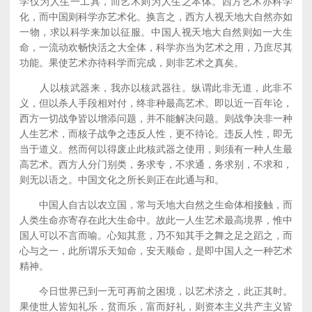
学仅为人生一工具，而艺术则为人生之本体。西方艺术亦科学
化，而中国则科学亦艺术化。换言之，西方人视天地大自然亦如
一物，求以科学来加以征服。中国人视天地大自然则如一大生
命，一流动欢畅快活之大全体，科学亦当为艺术之用，乃庶尽其
功能。果使艺术亦待科学而完成，则非艺术之真矣。
人以核武器来，我亦以核武器往。纵谓此非无道，此非不
义，但以杀人手段相对付，终非种最高艺术。即以近一百年论，
西方一切战争皆以增添问题，并不能解决问题。则战争决非一种
人生艺术，而核子战争之违反人性，更不待论。违反人性，即无
当于道义。然而何以得废止此核武器之使用，则须有一种人生最
高艺术。西方人分门别类，务求专，不求通，务求别，不求和，
则无以语之。中国文化之所长则正在此通与和。
中国人自古以农立国，常与天地大自然之生命体相接触，而
人类生命亦寄存在此大生命中。故此一人生艺术最高境界，惟中
国人可以不言而喻。心知其意，乃不知其手之舞之足之蹈之，而
心与之一，此所谓乐天知命，安天顺命，是即中国人之一种艺术
精神。
今日世界已到一无可再前之困境，以艺术济之，此正其时。
果使世人皆知礼乐，贫而乐，富而好礼，则资本主义共产主义皆