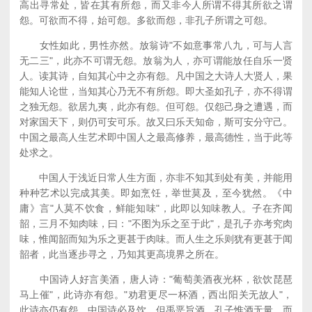
高出寻常处，皆在其有所怨，而又非今人所谓不得其所欲之谓
怨。可欲而不得，始可怨。多欲而怨，非孔子所谓之可怨。
女性如此，男性亦然。放翁诗"不如意事常八九，可与人言
无二三"，此亦不可谓无怨。放翁为人，亦可谓能放任自乐一贤
人。读其诗，自知其心中之亦有怨。凡中国之大诗人大贤人，果
能知人论世，当知其心乃无不有所怨。即大圣如孔子，亦不得谓
之独无怨。欲居九夷，此亦有怨。但可怨。仅怨己身之遭遇，而
对家国天下，则仍可安可乐。故又曰乐天知命，斯可安分守己。
中国之最高人生艺术即中国人之最高修养，最高德性，当于此等
处求之。
中国人于浅近日常人生方面，亦非不知其到处有美，并能用
种种艺术以完成其美。即如烹饪，举世莫及，至今犹然。《中
庸》言"人莫不饮食，鲜能知味"，此即以知味教人。子在齐闻
韶，三月不知肉味，曰："不图为乐之至于此"，是孔子亦考究肉
味，惟闻韶而知为乐之更甚于肉味。而人生之乐则犹有更甚于闻
韶者，此当逐步寻之，乃知其更高境界之所在。
中国诗人好言美酒，唐人诗："葡萄美酒夜光杯，欲饮琵琶
马上催"，此诗亦有怨。"劝君更尽一杯酒，西出阳关无故人"，
此诗亦仍有怨。中国诗必及饮，但禹恶旨酒，孔子惟酒无量，而