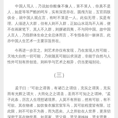
中国人骂人，乃说如你般像不像人，算不算人，你真不是
人，如是等等严酷的呵斥，实有深意存在。圆颅方趾，五官四肢
俱全，就中国人观点言，有时不算是一人。此似无理，实是有
理。人须进入大群，但有人则不入群，正如山水花鸟不入画，便
不在画家笔下。其人不入群，则摒诸四夷，不与同中国。故中国
人言人，乃指群体生命之全总体而言，不专指各别一躯体言。此
亦中国人生艺术一主要宗旨所在。
今再进一步言之。则艺术亦仅有发现，乃在发现人性可能，
天地大自然一切可能，乃依随其可能以求演进，非能于自然与人
性外可别有所创造。则科学与艺术之相异，仍当更端别论。
（三）
孟子曰："可欲之谓善，有诸己之谓信，充实之谓美，充实
而有光辉之谓大，大而化之之谓圣，圣而不可知之之谓神。"孟
子此条，历言人生理想诸境界。人莫不有所欲，然有可欲，有不
可欲。其在物者，如饮食衣服宫室车马，其可欲程度皆有限。过
此限，则不可欲不为善，而为恶矣。人之所欲在人世界，更亲切
深密于其在物世界。如居家，贤父母，贤兄弟姊妹，贤夫贤妻，