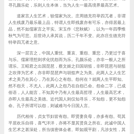
寻孔颜乐处，乐则人生本体，当为人生一最高境界最高艺术。
道家言人生艺术，较儒家为次。庄周德充符举四兀者，非谓
人生残废乃最乐最上品，特谓人生即残废亦有可乐，亦得居最上
品，然不如儒家言之平实。宋玉作《悲秋赋》，以为一年四季惟
秋气为可悲。后世诗人承其说，历二千年不变。此亦庄生德充符
特举四兀者之意。
深一层言之，中国人重忧、重哀、重怨、重悲，乃更过于喜
与乐。儒家理想则求化忧怨而为乐。孔颜乐处，亦非一般人之所
谓乐。王昭君之出国琵琶，蔡文姬之归国胡笳，非即琵琶与胡笳
之吹弹为艺术，亦非即琵琶声与胡笳声之为美。此两人之人生艺
术之美乃在其心，乃在其心之有怨。怨何在？就两人生平即知。
然不怨天，不尤人，此两人之怨乃在自怨己命。怨命二字，已成
俗语，人人能言，不知其中乃有人生最高哲理，人生最高艺术，
亦即人生最高之美德。近代国人则仅知寻乐，不知怨，更不知怨
命。孔子所谓可以怨，则诚难与今日国人言。
历代相传，贞女节妇皆有怨。即贤妻良母，亦多有怨。苟其
平居欢乐自得，喜气洋洋，亦将不显其贤良之所在。此诚中国人
生艺术之甚深处，所当缜密体会者。即如观平剧，凡涉女性，其