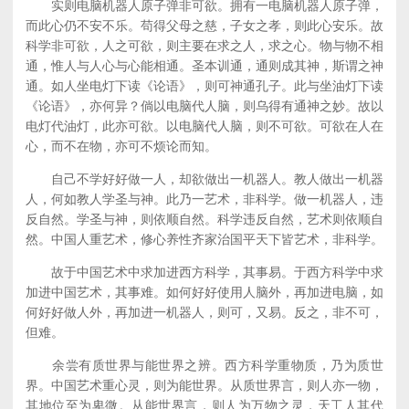
实则电脑机器人原子弹非可欲。拥有一电脑机器人原子弹，
而此心仍不安不乐。苟得父母之慈，子女之孝，则此心安乐。故
科学非可欲，人之可欲，则主要在求之人，求之心。物与物不相
通，惟人与人心与心能相通。圣本训通，通则成其神，斯谓之神
通。如人坐电灯下读《论语》，则可神通孔子。此与坐油灯下读
《论语》，亦何异？倘以电脑代人脑，则乌得有通神之妙。故以
电灯代油灯，此亦可欲。以电脑代人脑，则不可欲。可欲在人在
心，而不在物，亦可不烦论而知。
自己不学好好做一人，却欲做出一机器人。教人做出一机器
人，何如教人学圣与神。此乃一艺术，非科学。做一机器人，违
反自然。学圣与神，则依顺自然。科学违反自然，艺术则依顺自
然。中国人重艺术，修心养性齐家治国平天下皆艺术，非科学。
故于中国艺术中求加进西方科学，其事易。于西方科学中求
加进中国艺术，其事难。如何好好使用人脑外，再加进电脑，如
何好好做人外，再加进一机器人，则可，又易。反之，非不可，
但难。
余尝有质世界与能世界之辨。西方科学重物质，乃为质世
界。中国艺术重心灵，则为能世界。从质世界言，则人亦一物，
其地位至为卑微。从能世界言，则人为万物之灵，天工人其代