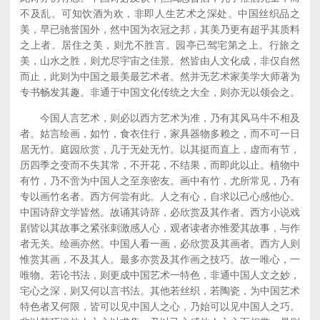
不及乱。可知饮酒为欢，非即人生艺术之深处。中国丝织品之
美，早已驰誉国外，然中国为衣冠之邦，其美乃更有超乎其质料
之上者。居住之美，则尤不胜言。园亭已驾宅第之上。行旅之
美，山水之胜，则尤尽宇宙之佳景。然皆由人文化成，非仅自然
而止，此则为中国之最美最艺术者。然并无艺术家美学大师著为
专书畅发其趣。非通于中国文化传统之大全，则亦无以领会之。
今国人言艺术，则必以西方艺术为准，乃有其风马牛不相及
者。姑言绘画，如竹，食衣住行，家具器物多赖之，而不可一日
居无竹。庭园欣赏，几于无处无竹。以其挺而直上，虚而有节，
历四季之变而不失其常，不开花，不结果，而即此以止。植物中
有竹，乃不啻为中国人之至亲密友。画中有竹，尤所常见，乃有
专以画竹名者。西方何尝有此。人之有心，自求以己心感他心。
中国诗辞文学皆然。故诵其诗辞，必欣赏及其作者。西方小说戏
剧皆以其故事之紧张刺激感人心，观者读者亦惟爱其故事，与作
者无关。绘画亦然。中国人看一画，必欣赏及其画者。西方人则
惟赏其画，不及其人。最多亦赏及其作画之技巧。故一唯心，一
唯物。若论书法，则更成中国艺术一特色，非通中国人文之妙，
宅心之深，则又何以言书法。其他若丝织，若陶瓷，为中国艺术
特色者又何限，皆可以见中国人之心，乃始可以见中国人之巧。