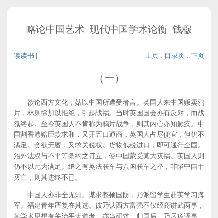
略论中国艺术_现代中国学术论衡_钱穆
读读书
|
上页
:
目录页
:
下页
（一）
欲论西方文化，姑以中国所遭受者言。英国人来中国贩卖鸦
片，林则徐加以拒绝，引起战祸。当时英国国会亦有反对，而战
氛终起。至今英国人不肯称为鸦片战争，则其内心亦知歉疚。中
国割香港赔巨款求和，又开五口通商，英国人占尽便宜，但仍不
满足。贪欲无餍，又求关税权。货物低税进口，即可通行全国。
治外法权与不平等条约之订立，使中国蒙受莫大灾祸。英国人则
仍不以此为满足。继之有英法联军与八国联军之举，非陷中国于
灭亡，则其进终不已。
中国人亦非全无知。谋求整顿国防，乃派留学生赴英学习海
军。福建青年严复在其选。彼乃认西方富强不仅经商讲武两事，
其学术思想有关治平大道者，亦当研求。归国后，乃尽瘁译事，