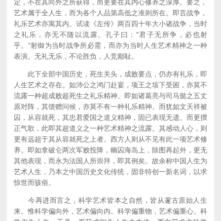
定，不在其向外之所获得，而更要在其内心修养之深厚。要之，
艺术属于全人生，而为各个人品第高低之准则所在。即言战争，
礼乐艺术亦寓其内。试读《左传》两百四十年大小诸战争，当时
之礼乐，亦无不随以流露。孔子曰："君子无所争，必也射
乎。"射御为当时战争所必需，而亦为当时人生艺术精神之一种
表演。无礼无乐，不论胜负，人竞鄙耻。
此下全部中国历史，死生关头，成败要点，仍亦有礼乐，即
人生艺术之存在。如沛公之鸿门赴宴，项王之垓下受困，亦莫不
流露一种超成败超死生之礼乐精神。即如诸葛亮与司马懿之五丈
原对阵，其馈赠问候，亦莫不有一种礼乐精神。而犹如文天祥被
囚，从容就死，其忠君爱国之道义精神，固已表现无遗。而更撰
正气歌，此即其超道义之一种艺术精神之流露。其感动人心，则
更有远超于其从容就死之上者。西方人则从不见有此一项艺术修
养。即如拿破仑两次军败投降，幽囚海岛上，除图再起外，更无
其他表现，而永为法国人所崇拜，即其例矣。故余称中国人生为
艺术人生，乃本之中国历史文化传统，固非特创一新名词，以求
惊世而骇俗。
今再进而言之，科学艺术皆本之自然，皆从邃古原始人生
来。惟科学偏向外，艺术偏向内。科学偏重物，艺术偏重心。科