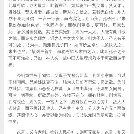
此最可欲，亦为最善。此善在己，如我得为一贤父母，贤兄弟，
贤姊妹，贤夫贤妻，能自信，斯对方亦信之。若我无自信，则人
亦于我无可信。一言一行善，而充实之，斯为美。孔子曰："未
见好德如好色者。"色固有美，而德则更美，更可好。居家如
此，居乡居国犹然。其德充实光辉，则为一大人。人能有此可欲
之德，而充实光辉之，通之人生之大全体，则为圣人。圣人有不
可知处，乃为神。颜渊赞孔子曰："如有所立卓尔，虽欲从之，
末由也矣。"颜渊最善学，而犹有欲从末由之叹，此即孔子之圣
而不可知处，乃如一神人矣。故中国人生理想乃本于可欲而达于
神。
今则举世务于物欲。父母子女暂合即离，各组小家庭，可以
不相闻问。兄弟姊妹更不论。结为夫妇前有恋爱，仍是欲。为时
亦甚暂。结婚即为恋爱之坟墓，又可自由离婚。今则男女同居，
可省一切手续。所欲尽在外，在物不在心。拥有财利，则为富。
拥有权位，则为贵。一富人之下，必有数百千万之劳工，故人人
皆欲富，而不再计及他人。乃有共产主义，分人为有产无产两阶
级。其衡评人心，亦皆以物为标准，而乃以无财为最可欲，亦可
怪矣。
论富，必有家别。推行人民公社，则可无家别。论贵，则又