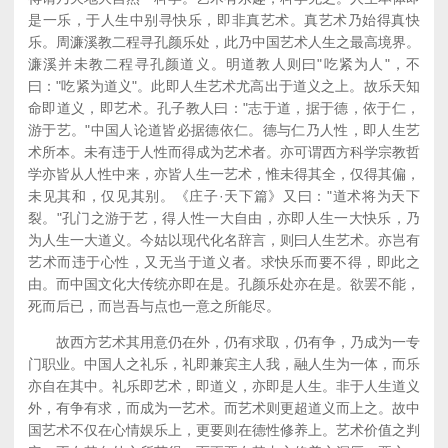
是一乐，于人生中别寻快乐，即非真艺术。真艺术乃始得真快
乐。周濂溪教二程寻孔颜乐处，此乃中国艺术人生之最高境界。
濂溪并未教二程寻孔颜道义。明道教人则曰"吃紧为人"，不
曰："吃紧为道义"。此即人生艺术尤高出于道义之上。故乐天知
命即道义，即艺术。孔子教人曰："志于道，据于德，依于仁，
游于艺。"中国人论道皆必据德依仁。德与仁乃人性，即人生艺
术所本。未有违于人性而得成为艺术者。亦可谓西方科学宗教哲
学亦皆从人性中来，亦皆人生一艺术，惟未得其全，仅得其偏，
未见其和，仅见其别。《庄子·天下篇》又曰："道术将为天下
裂。"孔门之游于艺，得人性一大自由，亦即人生一大快乐，乃
为人生一大道义。今姑以现代化名辞言，则曰人生艺术。亦岂有
艺术而违于心性，又无当于道义者。求快乐而要不得，即此之
由。而中国文化大传统亦即在是。孔颜乐处亦在是。欲罢不能，
死而后已，而岂吾与点也一意之所能尽。
故西方艺术其用意仍在外，仍有求取，仍有争，乃成为一专
门职业。中国人之礼乐，礼即兼宾主人我，融人生为一体，而乐
亦自在其中。礼乐即艺术，即道义，亦即是人生。非于人生道义
外，有争有求，而成为一艺术。而艺术则更超道义而上之。故中
国艺术不仅在心情娱乐上，更要则在德性修养上。艺术价值之判