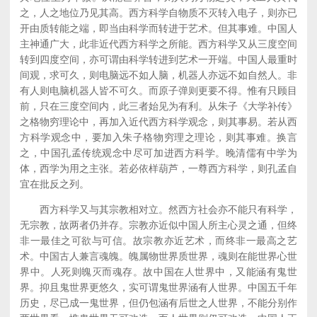
之，人之地位乃见其高。西方科学自物质不灭转入电子，则亦已
开由质转能之端，即当由科学而转进于艺术。但其事难。中国人
主神通广大，此非近代西方科学之所能。西方科学又从三度空间
转到四度空间，亦可谓由科学转进到艺术一开端。中国人最重时
间观，求可久，则电脑远不如人脑，机器人亦远不如自然人。非
有人则电脑机器人皆不可久。而原子弹则更要不得。惟有只顾目
前，只在三度空间内，此三者始见为有利。从朱子《大学补传》
之格物穷理论中，再加入近代西方科学观念，则其事易。若从西
方科学观念中，要加入朱子格物穷理之理论，则其事难。换言
之，中国孔孟传统观念中尽可加进西方科学。晚清儒有中学为
体，西学为用之主张。若必依样葫芦，一尊西方科学，则孔孟自
宜在批反之列。
西方科学又与其宗教相对立。然西方社会亦不能只有科学，
无宗教，故两者仍并存。宗教亦近似中国人所主心灵之通，但终
非一最佳之可欲与可信。故宗教亦近艺术，而终非一最高之艺
术。中国古人兼言魂魄。魄属物世界质世界，魂则在能世界心世
界中。人死则魄灭而魂存。故中国在人世界中，又能涵有鬼世
界。抑且鬼世界更悠久，实可谓鬼世界涵有人世界。中国五千年
历史，尽已成一鬼世界，但仍包涵有后世之人世界，不能分别作