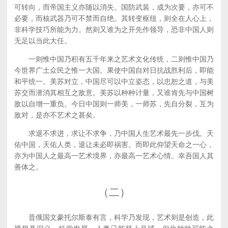
可转向，而帝国主义亦随以消失。国防武装，成为次要，亦可不
必要，而核武器乃可不禁而自绝。其转变枢纽，则全在人心上，
非科学技巧所能为力。然则又谁为之开先作领导，恐非中国人则
无足以当此大任。
一则惟中国乃积有五千年来之艺术文化传统，二则惟中国乃
今世界广土众民之惟一大国。果使中国自对日抗战胜利后，即能
和平统一。美苏对立，中国尽可以中立姿态，以忠恕之道，与美
苏交而潜消其相互之敌意。美苏以种种计量，又谁肯先与中国树
敌以自增一重负。今日中国则一师美，一师苏，先自分裂，互为
敌对，是亦不艺术之甚矣。
求退不求进，求让不求争，乃中国人生艺术最先一步伐。天
佑中国，天佑人类，退让未必即祸害。而即此仰望天命之一心，
亦为中国人之最高一艺术境界，亦最高一艺术心情。幸吾国人其
善体之。
（二）
昔俄国文豪托尔斯泰有言，科学乃发现，艺术则是创造，此