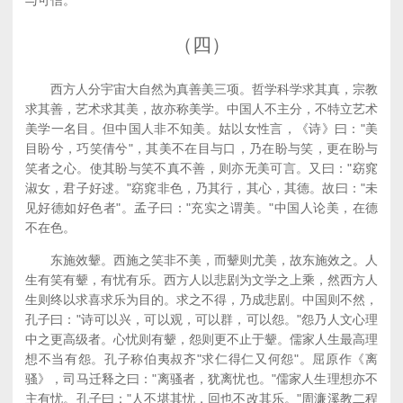
与可信。
（四）
西方人分宇宙大自然为真善美三项。哲学科学求其真，宗教
求其善，艺术求其美，故亦称美学。中国人不主分，不特立艺术
美学一名目。但中国人非不知美。姑以女性言，《诗》曰："美
目盼兮，巧笑倩兮"，其美不在目与口，乃在盼与笑，更在盼与
笑者之心。使其盼与笑不真不善，则亦无美可言。又曰："窈窕
淑女，君子好逑。"窈窕非色，乃其行，其心，其德。故曰："未
见好德如好色者"。孟子曰："充实之谓美。"中国人论美，在德
不在色。
东施效颦。西施之笑非不美，而颦则尤美，故东施效之。人
生有笑有颦，有忧有乐。西方人以悲剧为文学之上乘，然西方人
生则终以求喜求乐为目的。求之不得，乃成悲剧。中国则不然，
孔子曰："诗可以兴，可以观，可以群，可以怨。"怨乃人文心理
中之更高级者。心忧则有颦，怨则更不止于颦。儒家人生最高理
想不当有怨。孔子称伯夷叔齐"求仁得仁又何怨"。屈原作《离
骚》，司马迁释之曰："离骚者，犹离忧也。"儒家人生理想亦不
主有忧。孔子曰："人不堪其忧，回也不改其乐。"周濂溪教二程