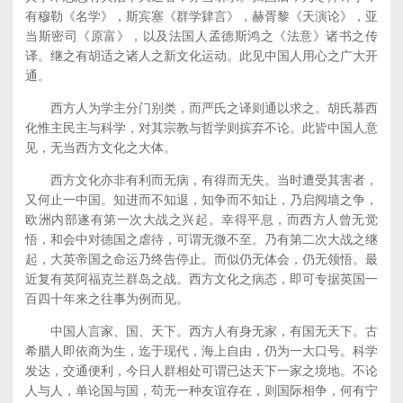
有穆勒《名学》，斯宾塞《群学肄言》，赫胥黎《天演论》，亚
当斯密司《原富》，以及法国人孟德斯鸿之《法意》诸书之传
译。继之有胡适之诸人之新文化运动。此见中国人用心之广大开
通。
西方人为学主分门别类，而严氏之译则通以求之。胡氏慕西
化惟主民主与科学，对其宗教与哲学则摈弃不论。此皆中国人意
见，无当西方文化之大体。
西方文化亦非有利而无病，有得而无失。当时遭受其害者，
又何止一中国。知进而不知退，知争而不知让，乃启阋墙之争，
欧洲内部遂有第一次大战之兴起。幸得平息，而西方人曾无觉
悟，和会中对德国之虐待，可谓无微不至。乃有第二次大战之继
起，大英帝国之命运乃终告停止。而似仍无体会，仍无领悟。最
近复有英阿福克兰群岛之战。西方文化之病态，即可专据英国一
百四十年来之往事为例而见。
中国人言家、国、天下。西方人有身无家，有国无天下。古
希腊人即依商为生，迄于现代，海上自由，仍为一大口号。科学
发达，交通便利，今日人群相处可谓已达天下一家之境地。不论
人与人，单论国与国，苟无一种友谊存在，则国际相争，何有宁