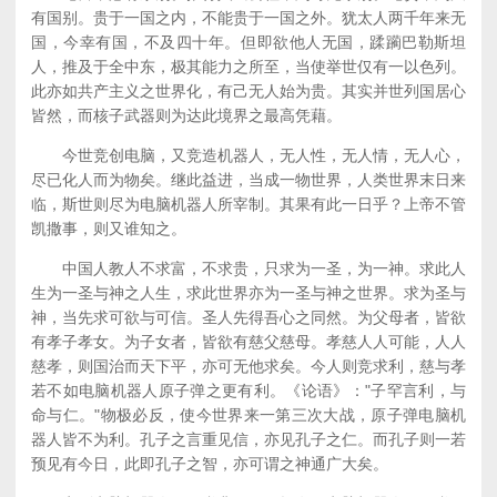
有国别。贵于一国之内，不能贵于一国之外。犹太人两千年来无
国，今幸有国，不及四十年。但即欲他人无国，蹂躏巴勒斯坦
人，推及于全中东，极其能力之所至，当使举世仅有一以色列。
此亦如共产主义之世界化，有己无人始为贵。其实并世列国居心
皆然，而核子武器则为达此境界之最高凭藉。
今世竞创电脑，又竞造机器人，无人性，无人情，无人心，
尽已化人而为物矣。继此益进，当成一物世界，人类世界末日来
临，斯世则尽为电脑机器人所宰制。其果有此一日乎？上帝不管
凯撒事，则又谁知之。
中国人教人不求富，不求贵，只求为一圣，为一神。求此人
生为一圣与神之人生，求此世界亦为一圣与神之世界。求为圣与
神，当先求可欲与可信。圣人先得吾心之同然。为父母者，皆欲
有孝子孝女。为子女者，皆欲有慈父慈母。孝慈人人可能，人人
慈孝，则国治而天下平，亦可无他求矣。今人则竞求利，慈与孝
若不如电脑机器人原子弹之更有利。《论语》："子罕言利，与
命与仁。"物极必反，使今世界来一第三次大战，原子弹电脑机
器人皆不为利。孔子之言重见信，亦见孔子之仁。而孔子则一若
预见有今日，此即孔子之智，亦可谓之神通广大矣。