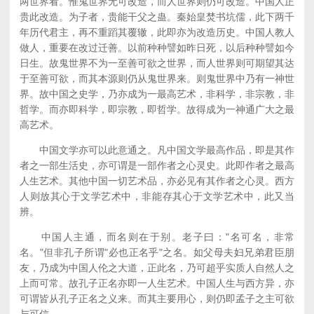
两世界看。惟鬼世界无可改造，而人世界则仍可改造。中国人正
贵此改造。为子者，贵能干父之蛊。秦始皇焚书坑儒，此下两千
年历代君主，再不重蹈其覆辙，此即亦为改造历史。中国人教人
做人，重要在改过迁善。以前种种譬如昨日死，以后种种譬如今
日生。故鬼世界不为一至善可欲之世界，而人世界则可期望其达
于至善可欲，而其本源则仍从鬼世界来。则鬼世界中乃有一神世
界。故中国之史学，乃亦成为一最高艺术，非科学，非宗教，非
哲学。而亦即科学，即宗教，即哲学。故得成为一神通广大之最
高艺术。
中国文学亦可以此意通之。凡中国文学最高作品，即是其作
者之一部生活史，亦可谓是一部作者之心灵史。此即作者之最高
人生艺术。其他中国一切艺术品，亦必见有其作者之心灵。西方
人则放其心于文学艺术中，非能存其心于文学艺术中，此又当
辨。
中国人主通，而名则在于别。老子曰："名可名，非常
名。"但非孔子所谓"必也正名乎"之名。如父母夫妇兄弟君臣朋
友，乃成为中国人伦之大道，正此名，乃可超乎实质人自然人之
上而可常。故孔子正名亦即一人生艺术。中国人生与西方异，亦
可谓皆从孔子正名之义来。而其主要用心，则仍即孟子之主可欲