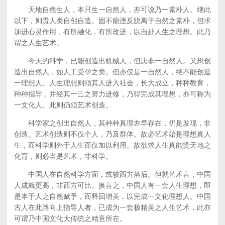
天地自然生人，本只生一自然人，亦可说乃一素朴人。继此
以下，则贵人类自创自造。固不能违反脱离于自然之素朴，但求
加进心灵作用，有所融化，有所改进，以自赴人生之理想。此乃
谓之人生艺术。
今天的科学，已能创造出机械人，但决非一自然人。又想创
造出自然人，如人工受孕之类。但亦仅是一自然人，绝不能创造
一理想人。人生理想则须其人进入社会，长大成立，种种教育，
种种指导，并经其一己之努力进修，乃得完成其理想，亦可称为
一文化人。此则仍须艺术创造。
科学家之创出自然人，其种种真理亦早存在，仍是发现，非
创造。艺术创造则不仅个人，乃及群体。故必艺术始是理想真人
生，而科学则外于人生而仅加以利用。故欲求人生真能赞天地之
化育，则必当是艺术，非科学。
中国人在自然科学方面，或较西方落后。但就艺术言，中国
人成就更高，非西方可比。换言之，中国人有一套人生理想，即
是本于人之自然赋予，而释回增美，以完成一文化理想人。中国
古人在此路向上指导人者，已成为一套极精美之人生艺术，此亦
可谓乃中国文化大传统之精意所在。