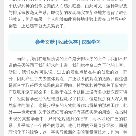
个认识到神的创作之美的人而感到狂喜。由此可见，这种新思想
与排斥宗教毫无关系。即使新的发现确实在某些地方违背了教会
的教义，但是如果一个人能够如此直接地体验上帝在自然界中的
创造，上述违背就无关紧要了。
参考文献 | 收藏保存 | 仅限学习
当然，我们在这里所说的上帝是安排秩序的上帝，我们不知
道他是否等同于我们祈求的上帝，我们把生命归之于他的上帝。
所以，我们或许可以说，过去的着重点是在神的创造的这一部
分，因此产生了失去整体观点、广泛联系的观点的危险。但这也
是新科学取得巨大成果的真正理由。哲学家和神学家关于事物的
广泛联系谈了那么多；以致于在这个题目上没有多少新东西可讲
了；经院哲学已经为思维过程耗尽了精力。但是很少有人深入自
然事件的细节。这是少得多的人物能够作出贡献的那种工作，此
外——也考虑到关于这些细节的知识有某些实际的用途。在当时
出现的某些学会中，只讨论观测到的细节，而不讨论广泛的联
系，几乎成了一个神圣的原则。他们处理的不是直接经验，而是
理想化了的经验，这一事实导致新的实验和量度技术，作为一种