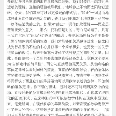
多德批评时所主张的那样直接来自经验。我们只要想一想对行星
运动的理解。直接的经验教导我们，地球静止不动而太阳绕它运
转。今天，我们甚至可以以更极端的形式说，“静止”一词是由地
球静止着这个陈述来定义的，并且我们把相对于地球是不动的每
一物体描述为静止的。如果对“静止”一词作如此理解——而这是
普遍接受的意义——那么，托勒密是对的，哥白尼却错了。只有
当我们沉思了“运动”和“静止”的概念，并把运动理解为至少是关
于两个物体的关系的陈述，我们才能够把关系倒转过来，使太阳
成为行星系的不动的中心并获得一个简单得多、也更统一的关于
行星系的观点，后来牛顿充分评价了这种观点的阐明的力量。因
此，哥白尼把一个全新的要素加到直接经验之上，我称这个要素
为“自然定律的简单性”，而它与直接经验毫无关系。从伽利略的
落体定律可以看到同样的情况。直接的经验教导说，轻的物体比
重的物体落得更慢些。可是，伽利略主张，在真空中一切物体落
得同样快；而且它们的降落运动可以用数学表述的定律，即伽利
略的落体定律，作正确的描述。那时还不可能观测真空中的运
动。直接经验的位置被经验的理想化形式所取代，而这成了理想
化的正确形式，在这种形式中可以使教学结构在现象中显现出
来。毫无疑问，在现代科学的早期阶段，对新发现的数学定律产
生了最大的信心。这些数学定律是神的意志的明显的表示——我
们从开普勒的著作中读到这句话——并且开普勒对他自己是第一