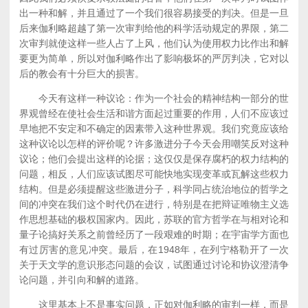
出一种和解，并且通过了一个我们很容易接受的判决。但是一旦
后来伽利略超越了第一次审判给他的科学活动规定的界限，第二
次审判就使这样一些人占了上风，他们认为使用权力比作出和解
要更为简单，所以对伽利略作出了影响极坏的严厉判决，它对以
后的教会有十分巨大的损害。
今天有这样一种议论：作为一个社会的精神结构一部分的世
界观曾经在使社会生活和谐方面起过重要的作用，人们不应该过
早地把不安定和不确定的因素带入这种世界观。我们究竟应该给
这种议论以怎样的评价呢？许多激进分子今天会用嘲笑反对这种
议论；他们会提出这样的论据；这仅仅是保存腐朽的权力结构的
问题，相反，人们应该试图尽可能快地实现变革或瓦解这些权力
结构。但是必须提醒这些激进分子，科学同占统治地位的哲学之
间的冲突在我们这个时代仍在进行，特别是在把辩证唯物主义选
作思想基础的极权国家内。因此，苏联的官方哲学在与相对论和
量子论搞好关系之前曾经历了一段艰难的时期；在宇宙学方面也
有过厉害的意见冲突。最后，在1948年，在列宁格勒开了一次
关于天文学的意识形态问题的会议，试图通过讨论和协议澄清争
论问题，并引向和解的道路。
这里基本上不是事实问题，正如对伽利略的审判一样，而是