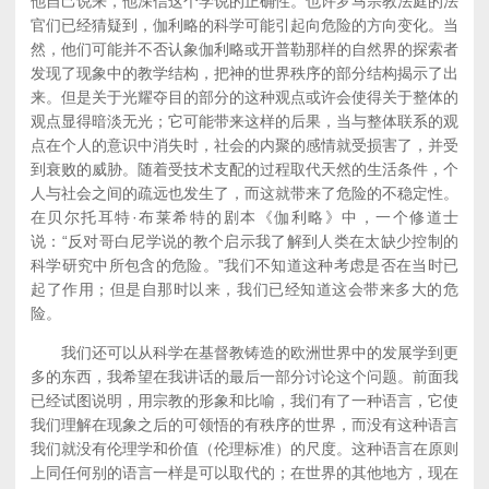
他自己说来，他深信这个学说的正确性。也许罗马宗教法庭的法
官们已经猜疑到，伽利略的科学可能引起向危险的方向变化。当
然，他们可能并不否认象伽利略或开普勒那样的自然界的探索者
发现了现象中的教学结构，把神的世界秩序的部分结构揭示了出
来。但是关于光耀夺目的部分的这种观点或许会使得关于整体的
观点显得暗淡无光；它可能带来这样的后果，当与整体联系的观
点在个人的意识中消失时，社会的内聚的感情就受损害了，并受
到衰败的威胁。随着受技术支配的过程取代天然的生活条件，个
人与社会之间的疏远也发生了，而这就带来了危险的不稳定性。
在贝尔托耳特·布莱希特的剧本《伽利略》中，一个修道士
说：“反对哥白尼学说的教个启示我了解到人类在太缺少控制的
科学研究中所包含的危险。”我们不知道这种考虑是否在当时已
起了作用；但是自那时以来，我们已经知道这会带来多大的危
险。
我们还可以从科学在基督教铸造的欧洲世界中的发展学到更
多的东西，我希望在我讲话的最后一部分讨论这个问题。前面我
已经试图说明，用宗教的形象和比喻，我们有了一种语言，它使
我们理解在现象之后的可领悟的有秩序的世界，而没有这种语言
我们就没有伦理学和价值（伦理标准）的尺度。这种语言在原则
上同任何别的语言一样是可以取代的；在世界的其他地方，现在