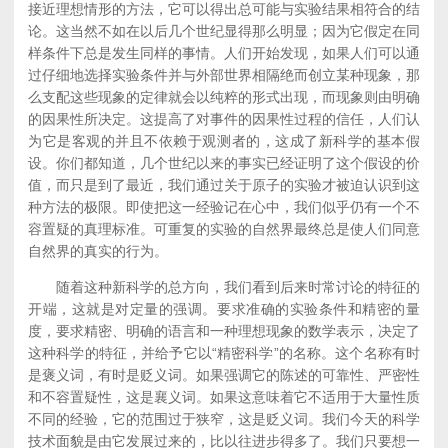
接近理想情形的方法，它可以得出总可能与实验结果相符合的结
论。这当然不如在以后几个世纪显得那么明显；因为它假定在同
样条件下总是发生同样的事情。人们开始发现，如果人们可以通
过仔细地选择实验条件并与外部世界相隔绝而创立某种现象，那
么支配这些现象的定律就会以纯粹的形式出现，而现象则由明确
的因果性所决定。这提高了对事件的因果性过程的信任，人们认
为它是客观的并且不依赖于观测者的，这成了新科学的基本假
设。你们都知道，几个世纪以来的事实已经证明了这个假设的价
值，而只是到了最近，我们通过关于原子的实验才被迫认识到这
种方法的极限。即使把这一经验记在心中，我们似乎仍有一个不
容置疑的真理标准。可重复的实验的自然界最终总是使人们同意
自然界的真实的行为。
随着这种新科学的总方向，我们看到后来时常讨论的特征的
开端，这就是对定量的强调。要求准确的实验条件和精密的量
度，要求精密、明确的语言和一种理想现象的数学表示，决定了
这种科学的特征，并给予它以“精密科学”的名称。这个名称有时
是褒义词，有时是贬义词。如果强调它的陈述的可靠性、严密性
和不容置疑性，这是襄义词。如果这意味着它不适用于大量性质
不同的经验，它的范围过于狭窄，这是贬义词。我们今天的科学
技术面貌是由它发展过来的，比以往进步得多了。我们只要想一