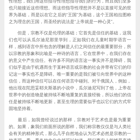
性理想，我们用这些指导性理想指导我们的行为，而且我们至多
也只能接近这些理想。而这些指导性理想并不是以直接可见的世
界为基础，而是以在它之后的“王国”为基础，这个王国柏拉图称
之为理念的王国，而圣经的说法是“上帝就是一种心灵”。
但是，宗教不仅是伦理的基础；它首先是信任的基础，这我
们也可以从瓜尔迪尼那里学到，正如我们在儿童时期学语言一
样，感到语言中所包含的理解是人们之间信任的最重要部分，所
以宗教的形象和比喻是一种诗的语言，它在世界中，在我们存在
的意义中产生信任。有许多不同的语言这一事实并不是障碍，我
们似乎是由于机遇而生于某种语言或宗教的社会并带有它们的印
记这一事实也不是障碍。唯一重要的是我们被引向世界中的这种
信任，而这种信任可以在任何语言中碰到。对干俄国人，例如，
他出现在陀思妥耶夫斯基的小说中，瓜尔迪尼写到了他，上帝在
世界中的创造物是被持续不断地重复的直接经验，所以他们的信
任是被持续不断地更新，甚至生理的需要似乎也以它们的方式牢
固地坚持着。
最后，如我曾经说过的那样，宗教对于艺术也是最为重要
的。如果，象我们前面所说的那样，我们称宗教仅仅是与人类社
会有关的精神形式，那么几乎自然地会认为艺术必然是宗教的一