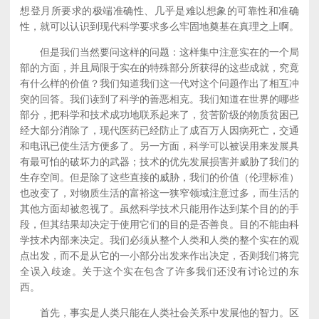
想登月所要求的极端准确性、几乎是难以想象的可靠性和准确
性，就可以认识到现代科学要求多么牢固地奠基在真理之上啊。
但是我们当然要问这样的问题：这样集中注意实在的一个局
部的方面，并且局限于实在的特殊部分所获得的这些成就，究竟
有什么样的价值？我们知道我们这一代对这个问题作出了相互冲
突的回答。我们读到了科学的善恶相克。我们知道在世界的哪些
部分，把科学和技术成功地联系起来了，贫苦阶级的物质贫困已
经大部分消除了，现代医药已经防止了成百万人因病死亡，交通
和电讯已使生活方便多了。另一方面，科学可以被误用来发展具
有最可怕的破坏力的武器；技术的优先发展损害并威胁了我们的
生存空间。但是除了这些直接的威胁，我们的价值（伦理标准）
也改变了，对物质生活的富裕这一狭窄领域注意过多，而生活的
其他方面却被忽视了。虽然科学技术只能用作达到某个目的的手
段，但其结果却决定于使用它们的目的是否善良。目的不能由科
学技术内部来决定。我们必须从整个人类和人类的整个实在的观
点出发，而不是从它的一小部分出发来作出决定，否则我们将完
全误入歧途。关于这个实在包含了许多我们还没有讨论过的东
西。
首先，事实是人类只能在人类社会关系中发展他的智力。区