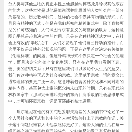
分人类与其他生物的真正本性是他超越纯粹感觉并珍视其他东西
的能力，这些本性是以他是能说话并能思维的人类社会的一部分
为基础的。历史教导我们，这样的社会不仅具有物理的形式，而
且具有精神的形式，但是在我们所知的精神形式中，除了直接可
见的和可感知的，人们试图寻求有意义的与整体的联系，这种意
图几乎总是起着决定性的作用。只是在这种精神形式之中，在社
会上有效的“学说”之中，人们才发现了他们自己行动的指针，而
这里不仅是反映外部状况的问题；正是在这里首次决定有关价值
（伦理标准）的问题。但这种精神形式不仅决定一个社会的伦理
学，而且决定它的整个文化生活。只有在这里我们看到了真、
善、美的密切关系；只有在这里我们可以谈论个人生活的意义。
我们称这种精神形式为社会的宗教。这里赋予宗教一词的意义比
通常理解的要更广泛一些。这意味着包含各种文化和不同时期的
精神内容，甚至包含上帝的概念尚未出现的时期。只有在现代的
极权国家中（那里完全排斥先验的东西）所采取的社会思维形式
中，才可能怀疑宗教一词是否还能有益地运用。
瓜尔迪尼在他的有关陀思妥耶夫斯基的人物的书中论述了一
个人类社会的形式和其中的个人生活如何打上了宗教的印记，关
于这个问题很难有人比他叙述得更好了。这些人物的生活在每一
瞬间都充满了为宗教真理的斗争；它好象是渗透了基督教精神，