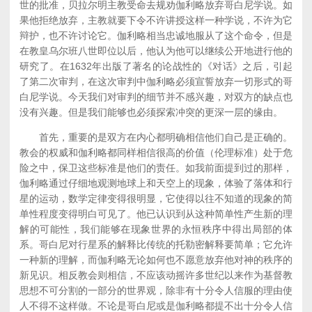
世的批准，贝拉尔明主教受命去规劝伽利略放弃哥白尼学说。如
果他拒绝放弃，主教就要下令不许讲授这样一种学说，不许为它
辩护，也不许讨论它。伽利略相当忠诚地服从了这个命令，但是
在教皇乌尔班八世即位以后，他认为他可以继续公开地进行他的
研究了。在1632年出版了著名的论战性的《对话》之后，引起
了第二次审判，在这次审判中伽利略必须宣誓放弃一切形式的哥
白尼学说。今天我们对审判的细节并不感兴趣，对双方的缺点也
没有兴趣。但是我们能够也必须探索冲突的更深一层的缘由。
首先，重要的是双方在内心都明确相信他们自己是正确的。
教会的权威和伽利略都同样相信很高的价值（伦理标准）处于危
险之中，保卫这些标准是他们的责任。如我前面提到过的那样，
伽利略通过仔细地观测地球上和天空上的现象，体验了落体和行
星的运动，数学定律变得很明显，它使得以往不知道的现象的简
单性程度变得明白可见了。他已认识到从这种简单性产生新的理
解的可能性，我们能够在现象世界的永恒秩序中得出局部的体
系。哥白尼对行星系的解释比传统的托勒密解释要简单；它允许
一种新的理解，而伽利略无论如何也不愿意放弃他对神的秩序的
新见识。相反教会则相信，不应该动摇许多世纪以来作为基督教
思想不可分割的一部分的世界观，除非有十分令人信服的理由使
人不得不这样做。不论是哥白尼或是伽利略都提不出十分令人信