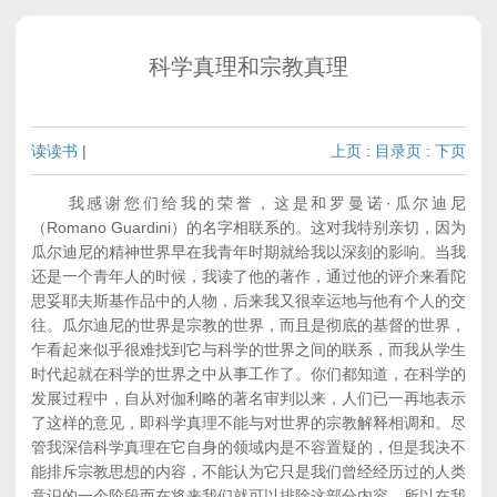
科学真理和宗教真理
读读书
|
上页
:
目录页
:
下页
我感谢您们给我的荣誉，这是和罗曼诺·瓜尔迪尼
（Romano Guardini）的名字相联系的。这对我特别亲切，因为
瓜尔迪尼的精神世界早在我青年时期就给我以深刻的影响。当我
还是一个青年人的时候，我读了他的著作，通过他的评介来看陀
思妥耶夫斯基作品中的人物，后来我又很幸运地与他有个人的交
往。瓜尔迪尼的世界是宗教的世界，而且是彻底的基督的世界，
乍看起来似乎很难找到它与科学的世界之间的联系，而我从学生
时代起就在科学的世界之中从事工作了。你们都知道，在科学的
发展过程中，自从对伽利略的著名审判以来，人们已一再地表示
了这样的意见，即科学真理不能与对世界的宗教解释相调和。尽
管我深信科学真理在它自身的领域内是不容置疑的，但是我决不
能排斥宗教思想的内容，不能认为它只是我们曾经经历过的人类
意识的一个阶段而在将来我们就可以排除这部分内容。所以在我