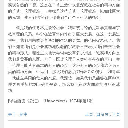
实现自然的平衡。这是在日常生活中恢复深藏在社会的精神方面
的价值（伦理标准），并赋予这些价值（伦理标准）以如此巨大
的光辉，使人们把它们当作他们自己个人生活的指针。
但是我的任务不是谈论社会；我应该讨论的是科学真理与宗
教真理的关系。科学在近百年内作出了巨大发展。在这个发展过
程中，我们用宗教语言谈到的生活的更宽广的范围被忽视了。我
们不知道我们是否会成功地以老的宗教语言来表示我们未来社会
的精神形式。理性主义地玩弄词句没有多少用处；诚实和方向是
我们最需要的东西。但是，既然伦理是人类社会存在的基础，并
且伦理只能从最基本的做人的态度（这种做人的态度我称之为人
类的精神方面）中得到，那么我们必须都作出种种努力，和青年
一代建立共同的做人的态度。我深信，如果我们又能够在两种真
理之间重新找到正确的平衡，那么我们在这方面就能够取得成
功。
[译自西德《总汇》（Universitas）1974年第1期]
关于
-
新书
上页
:
目录页
:
下页