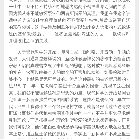
一生中，我不得不持续不断地思考这两个精神世界之间的关系，
因为我从来不能够怀疑它们两者所指示的真理。我想在我这个讲
话中首先谈谈科学真理价值的不容置疑的特性;然后谈谈更广泛
的宗教领域，这里要涉及到瓜尔迪尼以如此令人信服的方式论述
过的基督教;最后，——这将是最难以表述的方面——谈谈两种
真理彼此之间的关系。
关于现代科学的开始，即哥白尼、咖利略、开普勒、牛顿的
发现，人们通常是这样说的，圣经和教会神父的著作中所断言的
宗教天启的真理曾支配了中世纪的思想，这时被补充以感觉经验
的实在，它可以由每个人的健全的五官加以检验，如果检验时足
够小心，其结果是无可怀疑的。但是这种最初的描述新思想的方
法只对了一半，它忽略了某些十分重要的因素，忽视了这些因
素，我们就不能理解这种新思想的力量。现代科学的开始是同否
定亚里士多德而接受柏拉图相联系的，这决不是偶然的。早在古
代，亚里士多德作为一个经验论哲学家，就曾经抨击过毕达哥拉
斯派（而我们必须把柏拉图算作其中的一个）不是从事实寻求解
释和理论，而是根据某些理论和所珍爱的观念来摆弄事实，而且
我们可以说，他们把自己看成是参与结宇宙以形状的峨在这里基
本上是引用亚里士多德的原话）。事实上，新科学并不象亚里士