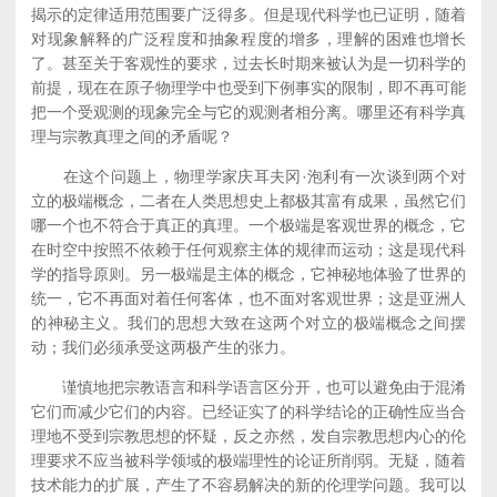
揭示的定律适用范围要广泛得多。但是现代科学也已证明，随着
对现象解释的广泛程度和抽象程度的增多，理解的困难也增长
了。甚至关于客观性的要求，过去长时期来被认为是一切科学的
前提，现在在原子物理学中也受到下例事实的限制，即不再可能
把一个受观测的现象完全与它的观测者相分离。哪里还有科学真
理与宗教真理之间的矛盾呢？
在这个问题上，物理学家庆耳夫冈·泡利有一次谈到两个对
立的极端概念，二者在人类思想史上都极其富有成果，虽然它们
哪一个也不符合于真正的真理。一个极端是客观世界的概念，它
在时空中按照不依赖于任何观察主体的规律而运动；这是现代科
学的指导原则。另一极端是主体的概念，它神秘地体验了世界的
统一，它不再面对着任何客体，也不面对客观世界；这是亚洲人
的神秘主义。我们的思想大致在这两个对立的极端概念之间摆
动；我们必须承受这两极产生的张力。
谨慎地把宗教语言和科学语言区分开，也可以避免由于混淆
它们而减少它们的内容。已经证实了的科学结论的正确性应当合
理地不受到宗教思想的怀疑，反之亦然，发自宗教思想内心的伦
理要求不应当被科学领域的极端理性的论证所削弱。无疑，随着
技术能力的扩展，产生了不容易解决的新的伦理学问题。我可以