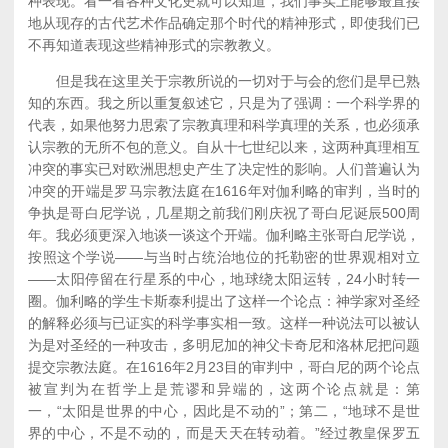
种表现。看一看各种文化史就可以知道，我们事实上能够最直接
地从现存的古代艺术作品确定那个时代的精神形式，即使我们已
不再知道表现这些精神形式的宗教教义。
但是我在这里关于宗教所说的一切对于与会的您们是早已熟
知的东西。我之所以重复叙述它，只是为了强调：一个科学界的
代表，如果他努力思索了宗教真理和科学真理的关系，也必须承
认宗教的无所不包的意义。自从十七世纪以来，这两种真理相互
冲突的事实已对欧洲思想史产生了决定性的影响。人们普遍认为
冲突的开端是罗马宗教法庭在1616年对伽利略的审判，当时的
争执是哥白尼学说，几星期之前我们刚庆祝了哥白尼诞辰500周
年。我必须更深入地谈一谈这个开端。伽利略主张哥白尼学说，
按照这个学说——与当时占统治地位的托勒密的世界观相对立
——太阳停留在行星系的中心，地球绕太阳运转，24小时转一
圈。伽利略的学生卡斯泰利提出了这样一个论点：神学家对圣经
的解释必须与已证实的科学事实相一致。这样一种说法可以被认
为是对圣经的一种攻击，多明尼加的神父卡奇尼和洛林尼把问题
提交宗教法庭。在1616年2月23目的审判中，哥白尼的两个论点
被宣判为在哲学上是荒谬和异端的，这两个论点就是：第
一，“太阳是世界的中心，因此是不动的”；第二，“地球不是世
界的中心，不是不动的，而是天天在转动着。”经过教皇保罗五