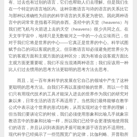
有、过去也有过别的语言，它们也帮助人们去理解。但是我们生
在一个特定的语言地区内。这种宗教语言与诗的语言的关系比它
与那种以准确性为目的的科学语言的关系更为密切。因此两种语
言中的词常常意指着不同的奈西。圣经中的天堂（heavens）与
我们把飞机与火箭进上去的天空（heavens）很少共同之点。在
天文学宇宙中，地球只是无数银河之一中的一小点尘埃而已，但
对于我们它将是世界的中心——它真正是世界的中心。科学试图
赋予自己的词以客观的意义。但宗教语言却必须避免把世界分为
它的客观方面和主观方面的这种区分；因为有谁会说客观方面比
主观方面更重要呢，我们不应当混淆两种语言；我们应该用一种
比人们过去惯用的思考方法更聪明的思考方法去思考。
而且，近一百年来科学的发展在它自己的领域中产生了这种
更聪明的思考方法。自我们不再以直接经验的世界、而以一个我
们只有用现代技术的工具才能深入进去的世界作为我们的研究对
象以来，日常生活的语言不再适用了。当然我们最终能够在教学
公式中表示这个世界的形式结构，从而实现对这个世界的理解；
但当我们要谈论它的时候，我们必须使用形象和比喻几乎就象宗
教语言中的形象和比喻一样，所以我们已经学会更谨慎地使用我
们的语言，并且认识到表面的矛盾可能来源于语言的不适用性。
现代科学已经揭示了一些范围宽广的定律，比伽利略、开普勒所