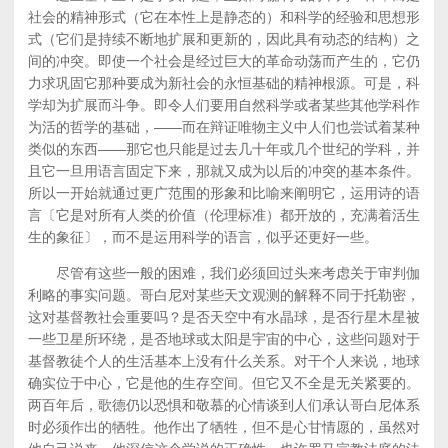
社会的精神形式（它在本性上是静态的）和科学的经验和思想形
式（它们是持续不断地扩展和更新的，因此具有动态的结构）之
间的冲突。即使一个社会是经过巨大的革命动荡而产生的，它仍
力求巩固它那种要成为新社会的永恒基础的精神根源。可是，科
学却为扩展而斗争。即令人们要用自然科学或者某些其他学科作
为活的哲学的基础，——而在辩证唯物主义中人们也尝试着某种
类似的东西——那它也只能是过去几十年或几个世纪的学科，并
且它一旦用语言固定下来，那就又成为以后的冲突的基本条件。
所以一开始就通过更广范围的形象和比喻来阐明它，运用诗的语
言〔它是对所有人类的价值（伦理标准）都开放的，充满着活生
生的象征〕，而不是运用科学的语言，似乎还更好一些。
尽管有这些一般的困难，我们必须回过头来考虑关于审判伽
利略的事实问题。哥白尼对某些天文观测的解释不同于托勒密，
这对基督教社会重要吗？是否天空中有水晶球，是否行星木星被
一些卫星所环绕，是否地球或太阳是宇宙的中心，这些问题对于
基督教徒个人的生活基本上没有什么关系。对干个人来说，地球
确实位于中心，它是他的生存空间。但它又不全是无关紧要的。
两百年后，歌德仍以恐惧和敬慕的心情谈到人们承认哥白尼体系
时必须作出的牺牲。他作出了牺牲，但不是心甘情愿的，虽然对