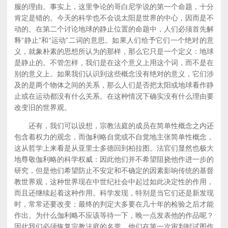
服的理由。事实上，这里争论的哥白尼学说的第一个命题，十分
肯定是错的。今天的科学也不会说太阳是世界的中心，因而是不
动的。在第二个讨论地球的静止位置的命题中，人们必须首先解
释“静止”和“运动”二词的意思。如果人们给予它们一个绝对的意
义，就象朴素的思想所认为的那样，那么它只是一个定义：地球
是静止的。不管怎样，我们是在这个意义上用这个词，而不是在
别的意义上。如果我们认识到这些概念没有绝对的意义，它们涉
及的是两个物体之间的关系，那么人们是否把太阳或地球看作静
止或在运动都没有什么关系。在这种情况下确实没有什么理由要
改变旧的世界观。
还有，我们可以设想，宗教法庭的成员在简单性概念之内还
包含着权力的观念，而伽利略自觉或不自觉地主张简单性概念，
这从哲学上来看是从亚里士多德回到柏拉图。法官们显然也极大
地尊敬伽利略的科学权威：因此他们并不希望阻挠他作进一步的
研究，但是他们希望防止不安定和不确定的因素影响传统的基督
教世界观，这种世界现在中世纪社会中起过如此决定性的作用，
而且还继续起着这种作用。科学发现，特别是当它们还是新发现
时，常常还要改变；最终的判定大多要在几十年的检验之后才能
作出。为什么伽利略不应该等待一下，晚一点发表他的作品呢？
因此我们必须恢复宗教法庭的名誉，他们在第一次审判时试图作