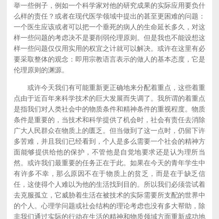
举一些例子，例如一个科学家对他的研究成果的实际应用要负什
么样的责任？或者在现代医学领域中提出的甚至更困难的问题：
一个医生应该或者可以把一个垂死的病人的生命延长多久，对这
样一些问题的考虑决不是要削弱伦理原则。但是我也不能设想这
样一些问题仅仅用实用的权宜之计就可以解决。或许在这里有必
要采取整体的观念：即用宗教语言表示的做人的基本态度，它是
伦理原则的渊源。
或许今天我们有可能重新更正确地来分配着重点，这些着重
点由于近百年来科学技术的巨大发展而失调了。我所谓的着重点
是指我们对人类社会中的物质条件和精神条件的重视程度。物质
条件是重要的，当技术和科学提供了机会时，社会有责任去消除
广大人民群众在物质上的匮乏。但当做到了这一点时，仍留下许
多苦难，并且我们已经看到，个人是多么需要一个社会的精神方
面能够提供给他的保护，不管他是自觉地要求还是认为理所当
然。或许我们最重要的任务正在于此。如果在今天的青年学生中
有许多不幸，那么原因不在于物质上的贫乏，而是在于缺乏信
任，这使得个人难以为他的生活找到目的。所以我们必须尝试着
去克服孤立，它威胁着生活在被技术的实际需要所支配的世界中
的个人。心理学问题或社会结构的理论考虑也没有多大帮助，除
非我们通过实际的行动在生活的精神和物质领域方面重新成功地