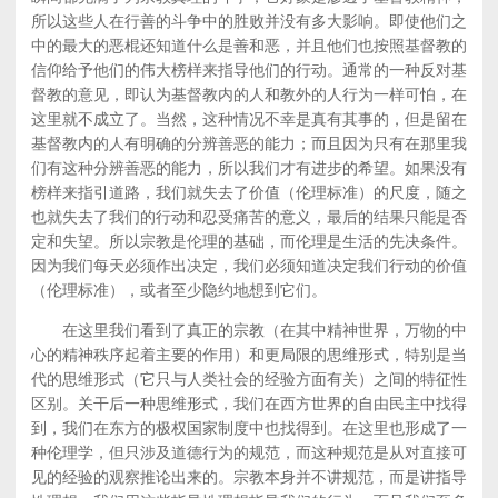
所以这些人在行善的斗争中的胜败并没有多大影响。即使他们之
中的最大的恶棍还知道什么是善和恶，并且他们也按照基督教的
信仰给予他们的伟大榜样来指导他们的行动。通常的一种反对基
督教的意见，即认为基督教内的人和教外的人行为一样可怕，在
这里就不成立了。当然，这种情况不幸是真有其事的，但是留在
基督教内的人有明确的分辨善恶的能力；而且因为只有在那里我
们有这种分辨善恶的能力，所以我们才有进步的希望。如果没有
榜样来指引道路，我们就失去了价值（伦理标准）的尺度，随之
也就失去了我们的行动和忍受痛苦的意义，最后的结果只能是否
定和失望。所以宗教是伦理的基础，而伦理是生活的先决条件。
因为我们每天必须作出决定，我们必须知道决定我们行动的价值
（伦理标准），或者至少隐约地想到它们。
在这里我们看到了真正的宗教（在其中精神世界，万物的中
心的精神秩序起着主要的作用）和更局限的思维形式，特别是当
代的思维形式（它只与人类社会的经验方面有关）之间的特征性
区别。关干后一种思维形式，我们在西方世界的自由民主中找得
到，我们在东方的极权国家制度中也找得到。在这里也形成了一
种伦理学，但只涉及道德行为的规范，而这种规范是从对直接可
见的经验的观察推论出来的。宗教本身并不讲规范，而是讲指导