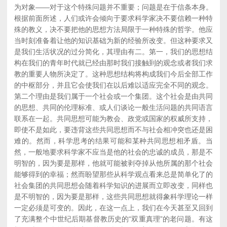
为对象——对于这个特殊问题并不重要；问题是在于信条本身。
根据前面所述，人们或许会倾向于要求科学家决不要信赖一种特
殊的教义，决不要把他的思想方法局限于一种特殊的哲学。他应
当时刻准备着让他的知识基础为新的经验所改变。但这种要求又
是我们生活状况的过分简化，其理由有二。第一，我们的思想结
构在我们的青年时代就已经由那时我们接触到的观念或者我们求
教的重要人物所决定了。这种思想结构将构成我们今后全部工作
的中枢部分，并且它会使我们在以后难以适应完全不同的观念。
第二个理由是我们属于一个社会或一个集团。这个社会是由共同
的思想、共同的伦理标准、或人们谈论一般生活问题的共同语言
联系在一起。共同思想可能为教会、政党或国家的权威所支持，
即使不是如此，要违背这些共同思想而不与社会相冲突也还是困
难的。然而，科学思考的结果可能和某种共同思想相矛盾。当
然，一般地要求科学家不应当是他的社会的忠诚的成员，那是不
明智的，因为要是那样，他就可能被剥夺掉从他所属的那个社会
能够得到的幸福；然而盼望那些从科学观点看来总是简单化了的
社会集团的共同思想会随着科学知识的进展而立即改变，同样也
是不明智的，因为要是那样，这些共同思想就得象科学理论一样
一定必须是可变的。因此，在这一点上，我们在今天甚至又回到
了充满整个中世纪后期基督教历史的“双重真理”的老问题。有这