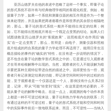
亚历山德罗夫在他的表述中忽略了这样一个事实，即量子论
的形式系统不容许有与经典物理学相同的客观化程度。例如，根
据量子力学，如果一个系统和测量仪器的相互作用是作为一个整
体来处理的，并且如果把两者都看作是和世界的其余部分相隔绝
的，那么，量子论的形式系统一般并不能得出肯定的结果；例
如，它不能得出照相底片将在一个既定点变黑的结论。如果人们
试图拯救亚历山德罗夫的“客观效果”，说照相底片在作用后“确
实”在一定点变黑了，那么，答辩是：由电子、测量仪器和照相
底片组成的闭合系统的量子力学处理不再适用了。能用日常生活
概念描绘的事件的“确实的”特性，在没有进一步说明的情况下，
是不包含在量子论的数学形式系统之中的，它是通过引入观察者
才在哥本哈根解释中出现的。当然，观察者的引入不能误解为暗
示要把某种主观特征带进自然的描述之中。说得更恰当一些，观
察者只有记录测定结果的功能，即记录空间和时间中的过程的功
能，至于观察者是一个仪器还是一个人，那倒没有什么关系Z但
是，记录，即从“可能”转变到“现实”，在这里是绝对必要的，不
能从量子论的解释中略去。在这一点上，就观测的每个动作本质
上都是一种不可逆过程来说，量子论和热力学有内在的联系；只
有通过这样的不可逆过程，量子论的形式系统才能和空间和时间
中的实际事件前后一致地联系起来。而且，不可逆性——当纳入