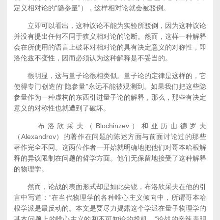
定义相对论的“隐参量”），这样相对论就会被驳倒。
立即可以看出，这种议论不能为实验所驳倒，因为这种议论
并没有提出任何不同于狭义相对论的论断。然而，这样一种解释
会在所使用的语言上破坏对相对论的具有决定意义的对称性，即
洛伦兹不变性，因而必须认为这种解释是不妥当的。
很明显，这与量子论很相类似。量子论的定律是这样的，它
使得专门创造的“隐参量”永远不能被观测到。如果我们把这些隐
参量作为一种虚构的东西引进量子论的解释，那么，那些有决定
意义的对称性也就遭到了破坏。
布洛欣采夫（Blochinzev）和亚历山德罗夫
（Alexandrov）的著作在问题的陈述方面与前面讨论过的那些
著作完全不同。这两位作者一开始就明确地把他们对哥本哈根解
释的异议限制在问题的哲学方面。他们无保留地接受了这种解释
的物理学。
然而，论战的表面形式却是如此尖锐，布洛欣采夫在他的引
言中写道：“在当代物理学的各种唯心主义倾向中，所谓哥本哈
根学派是最反动的。本文是要尽力揭露这个学派在量子物理学的
基本问题上的唯心主义的和不可知论的投机。”论战的辛辣表明