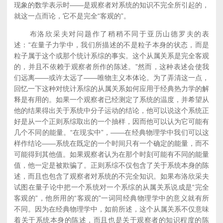
现象的数学表示时——是观察者对系统的知识不完全所引起的，
就这一点而论，它不是完全“客观的”。
布洛欣采夫对问题作了稍稍不同于亚历山德罗夫的表
述：“在量子力学中，我们所描述的不是粒子本身的状态，而是
粒子属于这个或那个统计系综的事实。这个从属关系是完全客观
的，并且不依赖于观察者所作的陈述。”然而，这种表述会使我
们远离——或许太远了——唯物主义本体论。为了弄清这一点，
回忆一下这种对统计系综的从属关系如何应用于经典热力学的解
释是有用的。如果一个观察者已经测定了系统的温度，并希望从
他的结果得出关于系统中分子运动的结论，他可以说这个系统正
好是从一个正则系综取出的一个抽样，因而他可以认为它可能有
几个不同的能量。“在现实中”，——在经典物理学中我们可以这
样作结论——系统在既定的一个时间只有一个确定的能量，而不
可能得到其他值。如果观察者认为在那个时刻可能有不同的能量
值，他一定是被欺骗了。正则系综不仅包含了关于系统本身的陈
述，而且也包含了观察者对系统的不完全知识。如果布洛欣采夫
试图在量子论中把一个系统对一个系综的从属关系说成是“完全
客观的”，他所用的“客观的”一词同经典物理学中的意义就有所
不同。因为在经典物理学中，如前所述，这个从属关系不仅意味
着关于系统本身的陈述，而且也是关于观察者的知识程度的陈