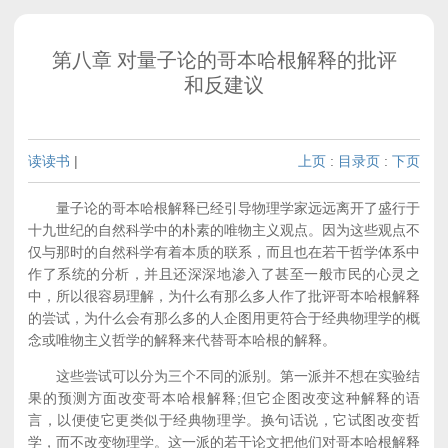
第八章 对量子论的哥本哈根解释的批评
和反建议
读读书
|
上页
:
目录页
:
下页
量子论的哥本哈根解释已经引导物理学家远远离开了盛行于
十九世纪的自然科学中的朴素的唯物主义观点。因为这些观点不
仅与那时的自然科学有着本质的联系，而且也在若干哲学体系中
作了系统的分析，并且还深深地渗入了甚至一般市民的心灵之
中，所以很容易理解，为什么有那么多人作了批评哥本哈根解释
的尝试，为什么会有那么多的人企图用更符合于经典物理学的概
念或唯物主义哲学的解释来代替哥本哈根的解释。
这些尝试可以分为三个不同的派别。第一派并不想在实验结
果的预测方面改变哥本哈根解释;但它企图改变这种解释的语
言，以便使它更类似于经典物理学。换句话说，它试图改变哲
学，而不改变物理学。这一派的若干论文把他们对哥本哈根解释