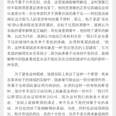
符合于量子力学定则。但是，这里玻姆能够辩解说，这时测量已
经不能再用普通定律来估算了。他同意测量的正常估算确实会得
出速度分布；但当考虑到关于测量仪器的量子论——特别是由玻
姆在这方面引入的某些奇特的量子势时，那么，电子老是“实在
地”静止着的陈述是讲得通的。在粒子位置的测量中，玻姆认为
实验的通常解释是正确的；而在速度测量中，他拒绝了通常的解
释。以此为代价，玻姆认为他自己有权利主张：“我们不必在量
子论的领域中放弃单个系统的准确、合理和客观的描述。”然
而，这种客观描述本身却象是一种“意识形态的上层建筑”，它与
直接的物理实在关系很少；因为如果量子论保持不变的话，玻姆
解释中的隐参量就是永远不能在实在过程的描述中出现的那样一
种东西。
为了避免这种困难，玻姆实际上表达了这样一个希望：将来
在基本粒子的领域的实验中，隐参量可能会起一部分物理作用，
而量子论将因此被证明为错误的。在讲到这样一些奇怪的希望
时，玻尔常常说它们在结构上就象是这样的一些句子：“我们可
以希望以后会证明有时2X2=5，因为这对我们的财务大有好
处。”实际上玻姆希望的满足，将不仅从下面挖掉量子论的基
础，并且也挖掉了玻姆解释的基础。当然，同时也必须强调指
出，刚才所说的类比，虽然十分恰当，但并不表示将来象玻姆所