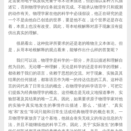
定需要用电子或波或光量子等术语来描述，但必须以某种方式描
述它，否则物理学的任务就没有完成。不能承认物理学只和观测
的动作有关。物理学家在他的科学中必须假设，他正在研究的是
一个不是由他自己创造的世界，要是他不在，这个世界还是存在
着，本质上也没有改变。因此，哥本哈根解释对原子现象没有提
供出真实的理解。
很易看出，这种批评所要求的还是老的唯物主义本体论。但
是，从哥本哈根解释的观点看来，能够作出什么样的答复呢？
我们可以说，物理学是科学的一部分，并且以描述和理解自
然为目的。无论哪一种理解，无论是科学的还是非科学的理解，
都依赖于我们的语言，依赖于思想的交流。对于现象、实验及其
结果的任何描述，都靠语言作为唯一的传达信息的工具。这种语
言的词代表了日常生活的概念，在物理学的科学语言中，可把它
们提炼为经典物理学的概念。这些概念是无歧义地报道事件、实
验部署及其结果的唯一工具。因此，如果要求原子物理学家对他
的实验中真实地发生的事情作出描述，那么，“描述”、“真实
地”和“发生”等词只能和日常生活或经典物理学的概念有关。一
旦物理学家放弃了这个基地，他就会丧失无歧义的传达信息的方
法，并且不能继续他的科学工作。因此，关于“实际发生”的事情