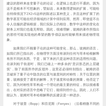
建议的那样来改变量子论的论证，在逻辑上也是行不通的。因为
这不是根本不可想象的，譬如说，未来数理逻辑的扩展，可能给
在特殊情况下2X2=5这样的陈述以某种意义，并且这种扩展了的
数学甚至可能在经济领域的计算中得到应用。然而，即使提不出
令人信服的逻辑根据，我们实际上仍相信，数学中这样的变化在
财务上对我们也毫无帮助。因此，很难理解，玻姆的著作所指出
的那些可能实现他的希望的数学倡议如何能够用来描述物理现
象。
如果我们不顾量子论的这种可能变化，那么，玻姆的语言，
如我们所已指出的，在物理学方面没有谈到任何与哥本哈根解释
有所不同的东西。于是，留下来的只是这种语言的适用性问题。
在谈到粒子轨道时，我们已碰上一种多余的“意识形态的上层建
筑”，除了前面所作的反驳外，这里还必须特别指出，被姆的语
言破坏了量子论中隐含的位置与速度间的对称性；关于位置的测
量，玻姆接受了通常的解释，关于速度和动量的测量，他否定了
它。因为对称性常常构成一个理论的最主要的特征，所以很难看
出，在对应的语言中忽略了它们，能得到些什么。因此，人们不
能认为，玻姆对哥本哈根解释的反建议是一种进步。
对于玻普（Bopp）和芬尼斯（Fenyes）（沿着稍微不同的