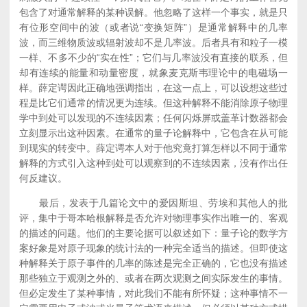
包含了对通常解释的某种误解。他忽略了这样一个事实，就是只
有位形空间中的波（或者说“变换矩阵”）是通常解释中的几率
波，而三维物质波或辐射波却不是几率波。后者具有和粒子一模
一样、不多不少的“实在性”；它们与几率波没有直接的联系，但
却有连续的能量和动量密度，就象麦克斯韦理论中的电磁场一
样。薛定谔因此正确地强调指出，在这一点上，可以设想这些过
程是比它们通常的情况更为连续。但这种解释不能消除原子物理
学中到处可以发现的不连续因素；任何闪烁屏或盖革计数器都会
立刻显示出这种因素。在通常的量子论解释中，它包含在从可能
到现实的转变中。薛定谔本人对于他究竟打算怎样以不同于通常
解释的方式引入这种到处可以观察到的不连续因素，没有作出任
何反建议。
最后，发表于几篇论文中的爱因斯坦、劳埃和其他人的批
评，集中于哥本哈根解释是否允许对物理事实作出唯一的、客观
的描述的问题。他们的主要论据可以叙述如下：量子论的数学方
案好象是对原子现象的统计法的一种完全适当的描述。但即使这
种解释关于原子事件的几率的陈述是完全正确的，它也没有描述
那些独立于观测之外的、或者在两次观测之间实际发生的事情。
但必定发生了某种事情，对此我们不能有所怀疑；这种事情不一