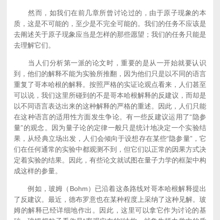
然而，如我们在前几章所曾讨论过的，由于原子现象的本
质，这是不可能的，至少是不完全可能的。我们的任务不应该是
去阐述关于原子现象应当是怎样的那些愿望；我们的任务只能是
去理解它们。
当人们分析第一派的论文时，重要的是从一开始就要认识
到，他们的解释不能为实验所推翻，因为他们只是以不同的语言
重复了哥本哈根的解释。按照严格的实证论观点看来，人们甚至
可以说，我们这里所碰到的不是哥本哈根解释的反建议，而却是
以不同语言表达出来的这种解释的严格的重述。因此，人们只能
在这种语言的适用性方面发生争论。有一些反建议运用了“隐参
量”的观念。因为量子论的定律一般只是统计地决定一个实验结
果，从经典立场出发，人们会倾向于设想存在某些“隐参量”，它
们在任何通常的实验中都观测不到，但它们以正常的因果方式决
定着实验的结果。因此，有些论文就试图在量子力学的框架中构
成这样的参量。
例如，玻姆（Bohm）已沿着这条路线对哥本哈根解释提出
了反建议。最近，德布罗意也在某种程度上采纳了这种见解。玻
姆的解释已经详细地作出。因此，这里可以拿它作为讨论的基