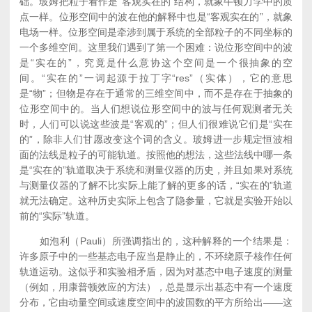
础。玻姆把粒子看作是“客观实在的”结构，就象牛顿力学中的质
点一样。位形空间中的波在他的解释中也是“客观实在的”，就象
电场一样。位形空间是牵涉到属于系统的全部粒子的不同坐标的
一个多维空间。这里我们遇到了第一个困难：说位形空间中的波
是“实在的”，究竟是什么意协这个空间是一个很抽象的空
间。“实在的”一词起源于拉丁字“res”（实体），它的意思
是“物”；但物是存在于通常的三维空间中，而不是存在于抽象的
位形空间中的。当人们想说位形空间中的波与任何观测者无关
时，人们可以说这些波是“客观的”；但人们很难说它们是“实在
的”，除非人们甘愿改变这个词的含义。玻姆进一步规定恒波相
面的法线是粒子的可能轨道。按照他的想法，这些法线中哪一条
是“实在的”轨道取决于系统和测量仪器的历史，并且如果对系统
与测量仪器的了解不比实际上能了解的更多的话，“实在的”轨道
就无法确定。这种历史实际上包含了隐参量，它就是实验开始以
前的“实际”轨道。
如泡利（Pauli）所强调指出的，这种解释的一个结果是：
许多原子中的一些基态电子应当是静止的，不环绕原子核作任何
轨道运动。这似乎和实验相矛盾，因为对基态中电子速度的测量
（例如，用康普顿效应的方法），总是显示出基态中有一个速度
分布，它由动量空间或速度空间中的波国数的平方所给出——这