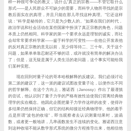
样一种很可争论的教义，说什么“真正的宗教——不管它取什么
形式——是人民群众不可缺少的需要，而科学人物所寻找的是宗
教后面实在的真理，并且只能在那儿寻找这种真理。”它还这样
说：“科学是秘传的，它只是为少数人的。”如果在我们的时代，
政治学说和社会活动在某些国家中扮演了真正宗教的角色，问题
本质上仍然相同。科学家的第一个要求永远是理智的诚实，而社
会却常常要求科学家——鉴于科学的可变性——在他公开发表他
的反对真正宗教的意见以前，至少得等待二、三十年。关于这个
问题，如果单单靠忍耐还不够的话，或许就没有简单的解决办法
了；但是，这无疑是属于人类生活的老问题，这个事实可能给我
们某种安慰。
现在回到对量子论的哥本哈根解释的反建议。我们必须讨论
第二派的建议了，这一派的建议试图改变量子论，以便作出不同
的哲学解释。在这个方向上，雅诺西（Janossy）作出了最谨慎
的尝试，他认识到了量子力学的严格有效性迫使我们背离经典物
理学的实在概念。他因此企图把量子力学作这样的改变，使得许
多结果仍然保持正确，但它的结构却接近经典物理学。他的着手
点是所谓“波包的收缩”，即当观察者去认识测量结果时，波函
数，或者更一般地讲，几率函数发生不连续的变化。雅诺西注意
到这种收缩不能从数学形式系统的微分方程推导出来，他相信他