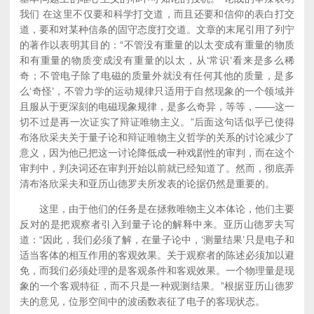
我们 在这里不仅要和科学打交道，而且还要和信仰的表白打交
道，要和对某种信条的固守态度打交道。文章的末尾引用了列宁
的著作以表明其目的：“不管没有重量的以太变成有重量的物质
和有重量的物质变成没有重量的以太，从‘常识’看来是多么稀
奇；不管电子除了电磁的质量外就没有任何其他的质量，是多
么‘奇怪’，不管力学的运动规律只适用于自然现象的一个领域并
且服从于更深刻的电磁现象规律，是多么奇异，等等，——这一
切不过是再一次证实了辩证唯物主义。”后面这句话似乎已使得
布洛欣采夫关于量子论和辩证唯物主义哲学的关系的讨论减少了
意义，因为他已把这一讨论降低成一种戏剧性的审判，而在这个
审判中，判决词还在审判开始以前就已经知道了。然而，彻底弄
清布洛欣采夫和亚历山德罗夫所发表的论据仍然是重要的。
这里，由于他们的任务是在拯救唯物主义本体论，他们主要
反对的是把观察者引入到量子论的解释中来。亚历山德罗夫写
道：“因此，我们必须了解，在量子论中，‘测量结果’只是电子和
适当客体的相互作用的客观效果。关于观察者的陈述必须加以避
免，而我们必须处理的是客观条件和客观效果。一个物理量是现
象的一个客观特征，而不只是一种观测结果。”根据亚历山德罗
夫的意见，位形空间中的波函数表征了电子的客现状态。