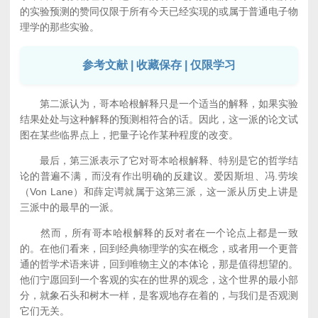
的实验预测的赞同仅限于所有今天已经实现的或属于普通电子物
理学的那些实验。
参考文献 | 收藏保存 | 仅限学习
第二派认为，哥本哈根解释只是一个适当的解释，如果实验
结果处处与这种解释的预测相符合的话。因此，这一派的论文试
图在某些临界点上，把量子论作某种程度的改变。
最后，第三派表示了它对哥本哈根解释、特别是它的哲学结
论的普遍不满，而没有作出明确的反建议。爱因斯坦、冯.劳埃
（Von Lane）和薛定谔就属于这第三派，这一派从历史上讲是
三派中的最早的一派。
然而，所有哥本哈根解释的反对者在一个论点上都是一致
的。在他们看来，回到经典物理学的实在概念，或者用一个更普
通的哲学术语来讲，回到唯物主义的本体论，那是值得想望的。
他们宁愿回到一个客观的实在的世界的观念，这个世界的最小部
分，就象石头和树木一样，是客观地存在着的，与我们是否观测
它们无关。