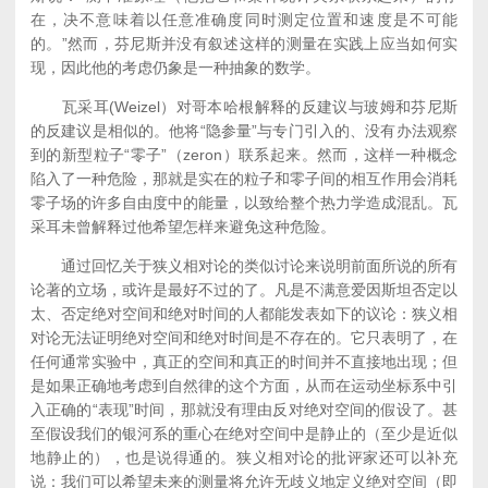
在，决不意味着以任意准确度同时测定位置和速度是不可能
的。”然而，芬尼斯并没有叙述这样的测量在实践上应当如何实
现，因此他的考虑仍象是一种抽象的数学。
瓦采耳(Weizel）对哥本哈根解释的反建议与玻姆和芬尼斯
的反建议是相似的。他将“隐参量”与专门引入的、没有办法观察
到的新型粒子“零子”（zeron）联系起来。然而，这样一种概念
陷入了一种危险，那就是实在的粒子和零子间的相互作用会消耗
零子场的许多自由度中的能量，以致给整个热力学造成混乱。瓦
采耳未曾解释过他希望怎样来避免这种危险。
通过回忆关于狭义相对论的类似讨论来说明前面所说的所有
论著的立场，或许是最好不过的了。凡是不满意爱因斯坦否定以
太、否定绝对空间和绝对时间的人都能发表如下的议论：狭义相
对论无法证明绝对空间和绝对时间是不存在的。它只表明了，在
任何通常实验中，真正的空间和真正的时间并不直接地出现；但
是如果正确地考虑到自然律的这个方面，从而在运动坐标系中引
入正确的“表现”时间，那就没有理由反对绝对空间的假设了。甚
至假设我们的银河系的重心在绝对空间中是静止的（至少是近似
地静止的），也是说得通的。狭义相对论的批评家还可以补充
说：我们可以希望未来的测量将允许无歧义地定义绝对空间（即