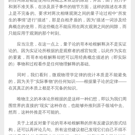
的任何陈述都是使用经典概念来表达的陈述，并且，由于热力学
和测不准关系，在涉及原子事件的细节方面，这样的陈述在本质
上是不完备的。要求对两次相继观测之间的量子论过程中“所发
生的事情”进行“描述”，那是自相矛盾的，因为“描述一词涉及经
典概念的使用，而这些概念不能应用在两次观测之间的间隙，而
只能应用于观测的那个时刻。
应当注意，在这一点上，量子论的哥本哈根解释决不是实证
论的。因为实证论所根据的是观察者的感官知觉，以此作为实在
的要素，而哥本哈根解释却把可以用经典概念描述的（即实际
的）事物和过程看作是任何物理解释的基础。
同时，我们看到，微观物理学定律的统计本质是不能避免
的，因为关于“实际事物”的任何知识——根据量子论的定律——
在其真正的本质上都是不完备的知识。
唯物主义的本体论所根据的是这样一种幻想，即以为我们周
围世界的直接的“现实”这种存在，也能够外推到原子领域中去。
然而，这种外推是不可能的。
关于上述反对量子论的哥本哈根解释的所有反建议的形式结
构，还可以再评论几句。所有这些建议都已发现它们自己不得不