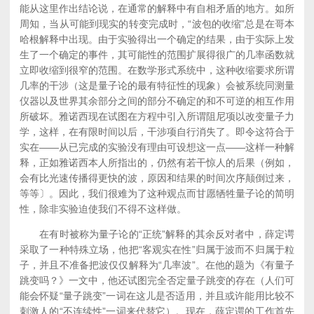
能从这里作出结论说，在通常的解释中有自相矛盾的地方。如所
周知，当从可能到现实的转变完成时，“波包的收缩”总是在哥本
哈根解释中出现。由于实验得出一个确定的结果，由于实际上发
生了一个确定的事件，其可能性的范围扩展得很广的几率函数就
立即收缩到很窄的范围。在数学形式系统中，这种收缩要求所谓
几率的干涉（这是量子论的最有特征性的现象）会被系统同测量
仪器以及世界其余部分之间的部分不确定的和不可逆的相互作用
所破坏。雅诺西现在试图在方程中引入所谓阻尼项以改变量子力
学，这样，在有限时间以后，干涉项自行消失了。即令这符合于
实在——从已完成的实验没有理由可设想这一点——这样一种解
释，正如雅诺西本人所指出的，仍然有若干惊人的后果（例如，
会有比光速传播得更快的波，原因和结果的时间次序颠倒过来，
等等〕。因此，我们很难为了这种观点而甘愿牺牲量子论的简明
性，除非实验迫使我们不得不这样做。
在有时被称为量子论的“正统”解释的其余反对者中，薛定谔
采取了一种特殊立场，他把“客观实在性”归属于波而不归属于粒
子，并且不准备把波仅仅解释为“几率波”。在他的题为《有量子
跳变吗？》一文中，他还试图完全否定量子跳变的存在（人们可
能会怀疑“量子跳变”一词在这儿是否适用，并且或许能用比较不
刺激人的“不连续性”一词来代替它）。现在，薛定谔的工作首先