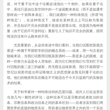
述。对于量子论中这个论断必须指出一个例外。如果在量子论
中，系综只是由位形空间中的一个波函数来表征（而不是如通常
那样由一个矩阵来表征〕，我们就遇到一种特殊情况（所谓“纯
粹情态”），在这种情况下，描述在某种意义上可以称为客观
的，并且知识不完全的因素不直接在那里出现。但是因为每种测
量（由于它的不可逆特征）重新引入了知识不完全的因素，因而
情况仍没有什么根本的不同。
尤其重要的，从这些表述中我们看到，当我们试图把新观念
塞进一种属于早期哲学的旧的概念系统——或者，用一句古老的
隐喻来说，当我们试图用旧瓶装新酒时——那是多么的困难。这
样一些努力永远是令人苦恼的，因为它们将把我们引导到忙于应
付旧瓶的接二连三的破裂，而无暇去品味新酒。我们不能期望一
世纪以前那些提出辩证唯物主义的思想家会预见到量子论的出
现。他们的物质和实在概念不可能适合于今天日益精巧的实验技
术的结果。
关于科学家对一种特殊信仰的态度问题。或许人们在这里应
当加几句一般性的评论；这种信条可以是宗教的或者政治的信
条。宗教信条和政治信条之间的基本区别——后者涉及到我们周
围世界的直接的物质实在，而前者以物质世界之外的另一个实在