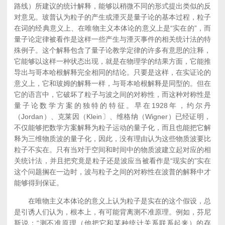
路线）所建议的统计解释，能够以稍微不同的形式提出类似的反
对意见。玻普认为粒子的产生或湮灭是量子论的基本过程，粒子
在词的经典意义上、在唯物主义本体论的意义上是“实在的”，而
量子论定律被看作是这样一些产生与湮灭事件的相关统计法的特
殊例子。这个解释包含了量子论教学定律的许多有意思的注释，
它能够以这样一种状态出现，就是在物理学的结果方面，它能推
导出与哥本哈根解释完全相同的结论。只要是这样，在实证论的
意义上，它和玻姆的解释一样，与哥本哈根解释是同型的。但在
它的语言中，它破坏了粒子与波之间的对称性，而这种对称性是
量子论数学方案的独特的特征。早在1928年，约尔丹
（Jordan）、克莱因（Klein〕、维格纳（Wigner）已经证明，
不仅能够把数学方案解释为粒子运动的量子化，而且也能把它解
释为三维物质波的量子化，因此，没有理由认为这些物质波要比
粒子不实在。只有当对于空间和时间中的物质波建立起对应的相
关统计法，并且把究竟是粒子还是波应当被看作是“现实的”实在
这个问题搁在一边时，波与粒子之间的对称性在波普的解释中才
能够得到保证。
在唯物主义本体论的意义上认为粒子是实在的这个假设，总
是引诱人们认为，根本上，有可能背离测不准原理。例如，芬尼
斯说：“测不准原理（他把它和某种统计关系联系起来）的存