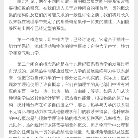
由此可见，两个不同的前后一贯的概念集之间的关系常常需
要很细致的研究。在我们进入关于这种闭合的和首尾一贯的概念
集的结构以及它们的可能关系的一般性讨论之前，我们将对长久
以来就在物理学中规定了的那些概念集作一简要的描述。人们能
够区别出四个已经定型的系统。
第一个概念集，即牛顿力学，已经讨论过。它适合于描述一
切力学系统、流体运动和物体的弹性振动；它包含了声学、静力
学和空气动力学。
第二个闭合的概念系统是在十九世纪联系着热学的发展过程
而形成的。虽然热学能够通过统计力学的发展最终与力学联系起
来，但把它就当作力学的一个部分还是不现实的。实际上，热的
现象学理论使用了许多概念，它们在物理学的其他部门中没有对
应的东西，例如：热、比热、熵、自由能，等等。如果人们从这
种现象学描述转到统计解释，把热看作能量，根据物质的原子结
构，统计地分布在许多自由度之中，那么，热学与力学的联系就
不见得比与电动力学或其他物理学部门的联系来得多。这种解释
的中心概念是与现象学理论中熵的概念密切联系的几率概念。除
此以外，热的统计理论还需要能量的概念。但是物理学中公理和
概念的任何首尾一贯的集必须包合能量、动量和角动量以及这些