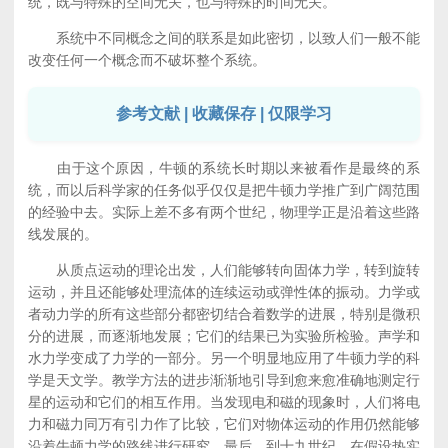
统，既与特殊的空间无关，也与特殊的时间无关。
系统中不同概念之间的联系是如此密切，以致人们一般不能
改变任何一个概念而不破坏整个系统。
参考文献 | 收藏保存 | 仅限学习
由于这个原因，牛顿的系统长时期以来被看作是最终的系
统，而以后科学家的任务似乎仅仅是把牛顿力学推广到广阔范围
的经验中去。实际上差不多有两个世纪，物理学正是沿着这些路
线发展的。
从质点运动的理论出发，人们能够转向固体力学，转到旋转
运动，并且还能够处理流体的连续运动或弹性体的振动。力学或
者动力学的所有这些部分都密切结合着数学的进展，特别是微积
分的进展，而逐渐地发展；它们的结果已为实验所检验。声学和
水力学变成了力学的一部分。另一个明显地应用了牛顿力学的科
学是天文学。教学方法的进步渐渐地引导到愈来愈准确地测定行
星的运动和它们的相互作用。当发现电和磁的现象时，人们将电
力和磁力同万有引力作了比较，它们对物体运动的作用仍然能够
沿着牛顿力学的路线进行研究。最后，到十九世纪，在假设热实