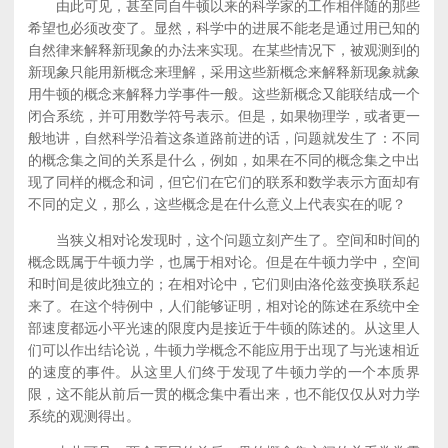
由此可见，甚至同自牛顿以来的科学家的工作相伴随的那些
希望也必须改变了。显然，科学中的进展不能老是通过用已知的
自然律来解释新现象的办法来实现。在某些情况下，被观测到的
新现象只能用新概念来理解，采用这些新概念来解释新现象就象
用牛顿的概念来解释力学事件一般。这些新概念又能联结成一个
闭合系统，并可用数学符号表示。但是，如果物理学，或者更一
般地讲，自然科学沿着这条道路前进的话，问题就发生了：不同
的概念集之间的关系是什么，例如，如果在不同的概念集之中出
现了同样的概念和词，但它们在它们的联系和数学表示方面却有
不同的定义，那么，这些概念是在什么意义上代表实在的呢？
当狭义相对论发现时，这个问题立刻产生了。空间和时间的
概念既属于牛顿力学，也属于相对论。但是在牛顿力学中，空间
和时间是彼此独立的；在相对论中，它们则由洛伦兹变换联系起
来了。在这个特例中，人们能够证明，相对论的陈述在系统中全
部速度都远小平光速的限度内是接近于牛顿的陈述的。从这里人
们可以作出结论说，牛顿力学概念不能应用于出现了与光速相近
的速度的事件。从这里人们终于发现了牛顿力学的一个本质界
限，这不能从前后一贯的概念集中看出来，也不能仅仅从对力学
系统的观测得出。