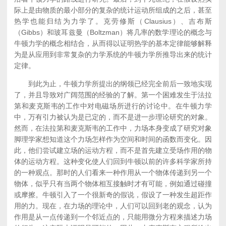
际上是由物质的最小部分的复杂的统计运动所组成的之后，甚至
热学也能归结为力学了。克劳修斯（Clausius）、吉布斯
（Gibbs）和玻耳兹曼（Boltzman）将几率的数学理论的概念与
牛顿力学的概念相结合，从而得以证明热学的基本定律能够解释
为是从应用到非常复杂的力学系统的牛顿力学所推导出来的统计
定律。
到此为止，牛顿力学所提出的纲领已经完全前后一致地实现
了，并且导致对广阔范围的经验的了解。第一个困难发生于法拉
第和麦克斯韦的工作中对电磁场所进行的讨论中。在牛顿力学
中，万有引力被认为是已定的，而不是进一步理论研究的对象。
然而，在法拉第和麦克斯韦的工作中，力场本身变成了研究对象
脚理学家想知道这个力场怎样作为空间和时间的函数而变化。因
此，他们尝试建立场的运动方程，而不是首先建立受场作用的物
体的运动方程。这种变化使人们回到牛顿以前的许多科学家所持
的一种观点。那时的人们看来一种作用从一个物体传递到另一个
物体，似乎只有当两个物体相互接触时才有可能，例如通过碰撞
或摩擦。牛顿引入了一个很新奇的假说，假设了一种发生超距作
用的力。现在，在力场的理论中，人们可以回到老的观念，认为
作用是从一点传递到一个邻近点的，只能用微分方程来描述力场