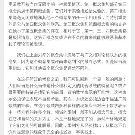
用常数可被当作无限小的一种极限情形。第一概念集和部分第三
概念集属于第四概念集，它们对于实验描述是先验的。第二概念
集能毫无困难地和其他三个概念集的任一个相联系，而特别重要
的是它与第四概念集的联系。第三概念集和第四概念集的独支存
在预示了第五概念集的存在，相对于它，第一、三、四概念集都
是极限情形。这第五概念集或许在不久的将来就能够联系着基本
粒子理论而被发现。
我们在上面列举的概念集中忽略了与广义相对论相联系的概
念集，因为这个概念集或许尚未达到它的最终形式。但是应当着
重指出，它和其他四个概念集是迥然不同的。
在这样简短的考察之后，我们可以回到一个更一般的问题：
人们应当把什么当作这种公理和定义的闭合系统的特征呢？或许
最重要的特征是找到它的前后一致的数学表示的可能性。这种表
示必须保证系统不自相矛盾。其次，系统还必须适合于描述广阔
领域的经验。在这个领域内多种多样的现象应当对应于数学表示
中一些方程的许多个解。领域的限制一般不能从概念导出。概念
在它和自然的关系方面，不是严格地规定了的，虽然严格地规定
了它们之间的可能联系。因此，限制将从经验找出，从概念不容
许对被观测的现象作完全的描述这一事实找出。