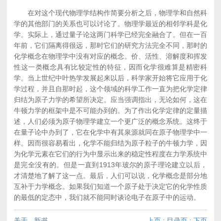
在对这个现代物理学结构作简要分析之后，物理学和自然科
学的其他部门的关系也可以讨论了。物理学最近的相邻学科是化
学。实际上，通过量子论这两门科学已经完全融合了。但在一百
年前，它们隔离得很远，那时它们的研究方法完全不同，那时的
化学概念在物理学中没有对应的概念。价、活性、溶解度和挥发
性这一类概念具有比较定性的特征，因而化学很难算是精密科
学。当上世纪中叶热学发展起来以后，科学家开始将它应用于化
学过程，并且自那时起，这个领域的科学工作一直为把化学定律
归结为原子力学的希望所决定。应当强调指出，无论如何，这在
牛顿力学的框架中是不可能办到的。为了作出化学定律的定量描
述，人们必须为原子物理学建立一个更广泛的概念系统。这终于
在量子论中办到了，它在化学中有其泉源就同在原子物理学中一
样。因而很容易看出，化学不能归结为原子粒子的牛顿力学，因
为化学元素在它们的行为中显示出来的稳定性程度在力学系统中
是完全没有的。但是一直到1913年玻尔的原子理论建立以后，
才清楚地了解了这一点。最后，人们可以说，化学概念是部分地
互补于力学概念。如果我们知道一个原子处于决定它的化学性质
的最低的定态中，我们就不能同时谈论电子在原子中的运动。
关于
-
新书
上页
:
目录页
:
下页