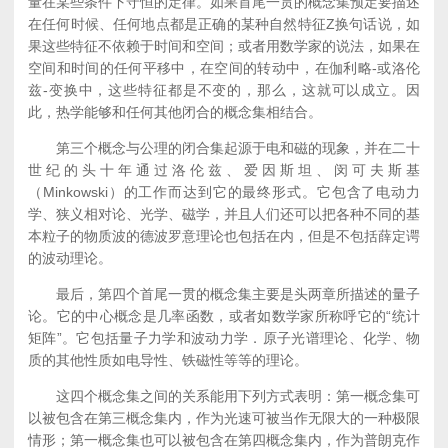
量在某些条件下守恒的定律。如果首尾一贯的概念集预定要描述
在任何时候、任何地点都是正确的某种自然特征Z换句话说，如
果这些特征不依赖于时间和空间；或者用数学家的说法，如果在
空间和时间的任何平移中，在空间的转动中，在伽利略-或洛伦
兹-变换中，这些特征都是不变的，那么，这就可以成立。因
此，热学能够和任何其他闭合的概念集相结合。
第三个概念与公理的闭合集起源于电和磁的现象，并在二十
世纪的头十年通过洛伦兹、爱因斯坦、闵可夫斯基
（Minkowski）的工作而达到它的最终形式。它包含了电动力
学、狭义相对论、光学、磁学，并且人们还可以把各种不同的基
本粒子的物质波的德波罗意理论也包括在内，但是不包括薛定谔
的波动理论。
最后，第四个首尾一贯的概念集主要是头两章所描述的量子
论。它的中心概念是几率函数，或者如数学家所称呼它的“统计
矩阵”。它包括量子力学和波动力学．原子光谱理论、化学、物
质的其他性质如电导性、铁磁性等等的理论。
这四个概念集之间的关系能用下列方式表明：第一概念集可
以被包含在第三概念集内，作为光速可被当作无限大的一种极限
情形；第一概念集也可以被包含在第四概念集内，作为普朗克作