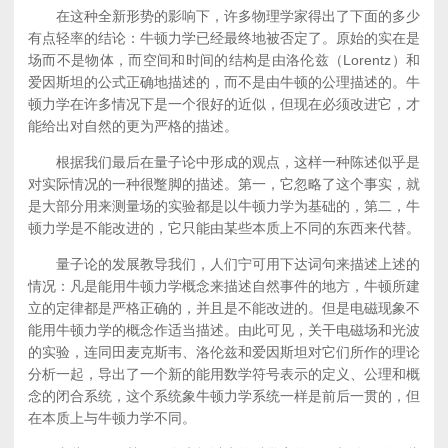
在这种全新形势的影响下，许多物理学家得出了下面的多少
有点轻率的结论：牛顿力学已经最终地被否定了。原始的实在是
场而不是物体，而空间和时间的结构是由洛伦兹（Lorentz）和
爱因斯坦的公式正确地描述的，而不是由牛顿的公理描述的。牛
顿力学在许多情况下是一个很好的近似，但现在必须改进它，才
能给出对自然的更为严格的描述。
根据我们最后在量子论中形成的观点，这样一种陈述似乎是
对实际情况的一种很蹩脚的描述。第一，它忽略了这个事实，就
是大部分用来测量场的实验都是以牛顿力学为基础的，第二，牛
顿力学是不能改进的，它只能由某些本质上不同的东西来代替。
量子论的发展教导我们，人们宁可用下达词句来描述上述的
情况：凡是能用牛顿力学概念来描述自然事件的地方，牛顿所建
立的定律都是严格正确的，并且是不能改进的。但是电磁现象不
能用牛顿力学的概念作适当描述。由此可见，关干电磁场和光波
的实验，连同田麦克斯韦、洛伦兹和爱因斯坦对它们所作的理论
分析一起，导出了一个新的能用数学符号表示的定义、公理和概
念的闭合系统，这个系统象牛顿力学系统一样是前后一贯的，但
在本质上与牛顿力学不同。