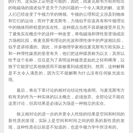
的行为。这实际上证明是可能的，因此，由麦克斯韦方程所给出
的电磁场的描述似乎是关于力的问题的一个令人满意的解。这里
人们已经改变了牛顿力学的纲领。牛顿的公理和定义涉及到物体
和它们的运动；而对于麦克斯韦，力场似乎应该具有和牛顿理论
中的物体同样程度的实在性。这种观点当然不容易被接受并且为
了避免实在概念中的这样一种改变，将电磁场和弹性形变场或应
力场相比拟，将麦克斯韦理论的光波和弹性体中的声波相比拟，
似乎是讲得通的。因此，许多物理学家相信麦克斯韦方程实际上
和一种弹性媒质的形变有关，他们把这种煤质称为以太；其所以
给予这个名称，仅仅是为了表明这种媒质是如此之轻和稀薄，以
致于它能穿过其他物质而不能被看到或感觉到。然而，这种解释
是不太令人满意的，因为它不能解释为什么没有任何纵光波出
现。
最后，将在下章讨论的相对论结论性地表明。与麦克斯韦方
程有关的作为一种实体的以太概念，必须放弃。全部论证不能在
这里讨论，但其结果是必须认为场是一种独立的实在。
狭义相对论的进一步的并更令人吃惊的结果是空间和时间的
新性质的发现，实际上是空间和时间之间的联系的新性质的发
现，这种性质在以前是不知道的，也是牛顿力学中所没有的。