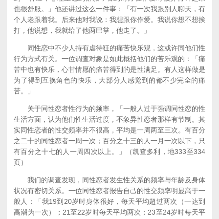
也很舒服。」他还讲过这么一件事：「有一次我跟别人聊天，有
个人老跟着我。后来他对我说：我想跟你作爱。我说你想不想挨
打，他说想，我就给了他两巴掌，他走了。」
同性恋中不少人持有虐待狂的痛苦快乐观，这或许同他们性
行为方式有关。一位调查对象是如此概括他们的苦乐观的：「痛
苦中也有快乐，心甘情愿的痛苦得到的是性满足。有人这样做是
为了得到互换角色的快乐，大部分人感觉到的都不少完全的痛
苦。」
关于同性恋者性行为的频率，「一般人过于强调同性恋的性
生活方面，认为他们性生活过度，不象异性恋者那样有节制。其
实同性恋者的性交频率并不很高，平均是一周两至三次。有百分
之二十的同性恋者一周一次；百分之十三的人一月一次以下，只
有百分之十七的人一周四次以上。」（凯查多利，地333至334
页）
我们的调查发现，同性恋者发生性关系的频率与年龄及身体
状况有密切关系。一位同性恋者报告自己的性交频率明显高于一
般人：「我19到20岁时身体很好，每天平均超过两次（一达到
高潮为一次）；21至22岁时每天平均两次；23至24岁时每天平