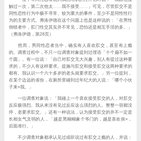
触过一次，第二次他太……我不接受……」可见，尽管肛交不是
同性恋性行为中极不寻常、较为重大的事件，至少不是同性性行
为的主要方式。弗洛伊德在这个问题上也是这样说的：「在男性
倒错者中，肛门性交其实并不常见，恐怕还是相互手淫的多。」
（弗洛伊德，第28页）
然而，男同性恋者当中，确实有人喜欢肛交，甚至有上瘾
的。调查过程中，不只一位调查对象提到过俚语「十个扁不如一
个圆」。有一位说：「自己对肛交无大兴趣，别人有提过这种要
求的，不少人有这样要求。提施与肛交和接受肛交这两种要求的
都有。我认识一个六十多岁的老头就要求肛交。」另一位提到，
在某个边远的省份，在厕所里碰到过年纪大的人说：「哪个小伙
子来×我。」
一位调查对象说：「我碰上一个喜欢接受肛交的人，对肛交
反应极强烈。我从来没有见过反应这么强烈的人。整整一宿都没
停，老要求肛交。」还有一种说法，认为接受肛交的并不一定是
长相女气文弱的人，「越是黑糊糊象个爷门的，越是喜欢挨×，
后面准行。」
不少调查对象都承认见过或听说过有肛交上瘾的人，并说：