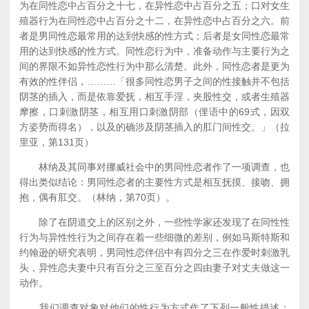
为在同性恋中占百分之十七，在异性恋中占百分之五；口对女生
殖器行为在同性恋中占百分之十二，在异性恋中占百分之六。前
者是男同性恋最常用的达到快感的性方式；后者是女同性恋最常
用的达到快感的性方式。同性恋行为中，准备动作与主要行为之
间的界限不如异性恋性行为中那么清楚。此外，同性恋者是更为
有效的性伴侣，………「很多同性恋男子之间的性接触并不包括
阴茎的插入，而是依靠爱抚，相互手淫，夹股性交，或者生殖器
摩擦，口刺激阴茎，相互用口刺激阴部（俚语中的69式，因双
方姿势而得名），以及的确涉及阴茎插入的肛门间性交。」（拉
里亚，第131页）
林纳及其同事对挪威社会中的男同性恋者作了一项调查，也
得出类似结论：男同性恋者的主要性方式是相互抚摸、接吻、拥
抱，偶有肛交。（林纳，第70页）。
除了在阴道交上的区别之外，一些性学家还发现了在同性性
行为与异性性行为之间存在着一些细微的差别，例如马斯特斯和
约翰逊的研究表明，男同性恋伴侣中有四分之三在作爱时刺激乳
头，异性恋夫妻中只有百分之三至百分之四由妻子对丈夫做这一
动作。
我们调查对象对他们的性行为方式作了下列一般性描述：