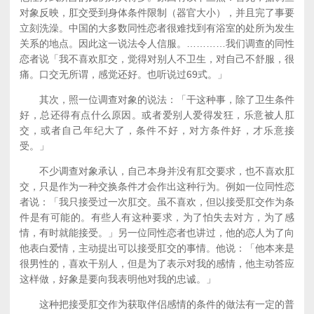
对象反映，肛交受到身体条件限制（器官大小），并且完了事要
立刻洗澡。中国的大多数同性恋者很难找到有浴室的处所为发生
关系的地点。因此这一说法令人信服。…………我们调查的同性
恋者说「我不喜欢肛交，觉得对别人不卫生，对自己不舒服，很
痛。口交无所谓，感觉还好。也听说过69式。」
其次，照一位调查对象的说法：「干这种事，除了卫生条件
好，总还得有点什么原因。或者爱别人爱得发狂，乐意被人肛
交，或者自己年纪大了，条件不好，对方条件好，才乐意接
受。」
不少调查对象承认，自己本身并没有肛交要求，也不喜欢肛
交，只是作为一种交换条件才会作出这种行为。例如一位同性恋
者说：「我只接受过一次肛交。虽不喜欢，但以接受肛交作为条
件是有可能的。有些人有这种要求，为了怕失去对方，为了感
情，有时就能接受。」另一位同性恋者也讲过，他的恋人为了向
他表白爱情，主动提出可以接受肛交的事情。他说：「他本来是
很男性的，喜欢干别人，但是为了表示对我的感情，他主动答应
这样做，好象是要向我表明他对我的忠诚。」
这种把接受肛交作为获取伴侣感情的条件的做法有一定的普