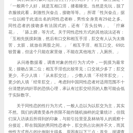
「一般两个人好，就是互相口淫，搂着睡觉。当然是先玩，脱了
衣服彼此看，刺激性兴奋点，接吻等等。」所谓「性兴奋点」据
一位以精于此道出名的同性恋者称，男性全身竟有29处之多。
同性恋者的接吻多有法国式的，还有「舌头拉钩」、「拧麻
花」、「舔上膛」等方式。关于同性恋性方式的其他说法还有：
「互相先抚摸刺激，然后有口交和相互手淫，肛交有人认为太痛
苦，太脏，就放在两股之间。」「相互手淫、相互口交。69比
较普遍，但这个只能在家里做，不能在其他地方，入厕所。」
从问卷数据看，调查对象的性行为方式中，一抚摸为最常
见；接吻占第二位；相互手淫也比较常见；口交就少多了；肛交
更少。不少人填：「从未肛交过」，少数人填「不经常肛交」，
更少的人填「经常肛交」。考虑到中国同性恋者对适用范围不十
分清楚的鸡奸罪的恐惧心理，承认有过肛交经历的人数可能会低
于实际数字。
关于同性恋的性行为方式，一般人总以为以肛交为主，其实
不然。我们的调查受条件所限不能作随机抽样的定量统计，但我
们深入访谈后所得到的印象，与前引拉里亚及林纳等人的观察十
分接近，即在我国的男同性恋者中，肛交所占比例并不大，而其
他性方式所占的比例则大得多。原因有以下三点：首先，据调查