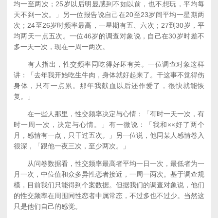
均一至两次；25岁以后明显感到不如以前，也不想玩，平均每
天不到一次。」另一位报告说自己在20至23岁间平均一星期两
次；24至26岁时频率最高，一星期有五、六次；27到30岁，平
均两天一点五次。一位46岁的调查对象说，自己在30岁时差不
多一天一次，现在一周一两次。
有人指出，性交频率同吃得好坏有关。一位调查对象这样
讲：「去年我开始吃生牛肉，身体就好起来了。干这事不觉得伤
身体，只有一点累。那年我献血以后还作爱了，很快就能恢
复。」
在一些人那里，性交频率决定与心情：「有时一天一次，有
时一周一次，决定与心情。」有一微说：「我和××好了两个
月，感情有一点，只干过五次。」另一位说，他同某人感情卷入
很深，「跟他一夜三次，至少两次。」
从问卷数据看，性交频率最高者平均一日一次，最低者为一
月一次，中位值和众多异性恋者接近，一周一两次。基于调查规
模，目前我们只能得到个案数据。但据我们的调查对象说，他们
的性交频率在周围同性恋者中属常态，不过多也不过少。当然这
只是他们自己的感觉。