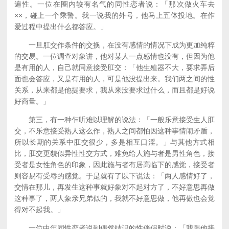
遍性。一位在圈内较有名气的同性恋者说：「那次做火车去
××，碰上一个乘警。我一说我的外号，他马上五体投地。在作
爱过程中提出什么都答应。」
一旦肛交作条件的交换，在没有感情的情况下成为更加纯粹
的交易。一位调查对象讲，他对某人一点感情也没有，但因为他
是有用的人，自己就同意接受肛交：「他生殖器不大，要求弄后
面也会答应，又是有用的人，可是他没提出来。我们两之间的性
关系，从来都是他提要求，我从来没要求过什么，而且都是好说
好商量。」
第三，有一种乍听难以理解的说法：「一般乐意接受生人肛
交，不乐意接受熟人这么作，熟人之间都怕因这种事情闹矛盾，
所以长期的关系中肛交很少，多是相互口淫。」与其他方式相
比，肛交更貌似异性性交方式，难免给人施与者是男性角色，接
受者是女性角色的印象，因此施与者有居高临下的感觉，接受者
则容易有受辱的感觉。于是就有了以下说法：「两人感情好了，
交情在那儿，再发生这种事就好象对不起对方了，不好意思再做
这种事了，两人象亲兄弟似的，我就不好意思做，他再做也会觉
得对不起我。」
一位中年同性恋者说到偶然结识的性伴侣时说：「我跟他接