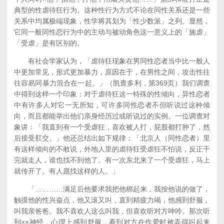
典型的性虐待狂行为。这种性行为方式不论在同性关系还是一些
关系中均属极端现象，性学将其划为「性少数派」之列。显然，
它同一般同性恋行为中的主动与被动角色这一意义上的「施虐」
「受虐」是有区别的。
有社会学家认为，「虐待狂现象在男同性恋者当中比一般人
中更加常见，形式更加暴力，原因在于，在男性之间，攻击性往
往容易同暴力混合在一起。」（凯查多利，第369页）我们调查
中得到这样一个印象：对于虐待狂这一特殊的性倾向，异性恋者
中有许多人对它一无所知，可许多同性恋者不但听说过这种倾
向，而且都能举出他们亲身经历过或听说过的实例。一位调查对
象讲：「我直到有一个受虐狂，喜欢被人打，屁股都打肿了，然
后接受肛交。」他还总结出如下规律：「北京人（同性恋者）里
有这样倾向的不敢说，外地人里的虐待狂受虐狂不怕说，反正干
完就走人，谁也找不到他了。有一次东北来了一个受虐狂，马上
就传开了。有人愿找这样的人。」
「…………满足后他要求我把他梆起来，我按他说的做了，
触摸他的性兴奋点，他又滚又叫，直到精疲力竭，他感到舒服，
叫我亲爸爸。我不喜欢人这么叫我，但喜欢听对方呻吟。那次听
到××神经，心理上感到舒服，看到对方在作爱时被弄得叫起来