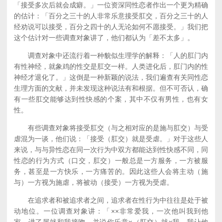
「接受多次后就会成癖。」一位资深同性恋者作出一个更为精确
的估计：「百分之三十的人非常乐意接受肛交，百分之三十的人
经劝说可以接受，百分之四十的人无论如何不愿接受。」我们把
这个估计对一些调查对象讲了，他们都认为「差不太多」。
调查对象中还流行着一种貌似生理学的解释：「人的肛门内
有性神经，就象鸡的性交是肛交一样。人类进化后，肛门内的性
神经才退化了。」这倒是一种新颖的说法，我们遍查有关同性恋
生理方面的文献，并未发现这种说法有和根据。但不可否认，确
有一些肛交能够达到性快感的个案，其中不仅有男性，也有女
性。
有些调查对象将接受肛交（与之相对应的是施与肛交）与受
虐混为一谈，他们说：「接受（肛交）就是受虐。」对于这些人
来说，与与异性恋在同一次行为中双方都能达到性快感不同，同
性恋的行为方式（口交，肛交）一般总是一方服务，一方被服
务，甚至是一方快乐，一方痛苦的。因此这些人会将主动（施
与）一方视为施虐，将被动（接受）一方视为受虐。
在追求者和被追求者之间，追求者在性行为中往往是处于被
动地位。一位调查对象讲：「××非常爱我，一次他叫我到他