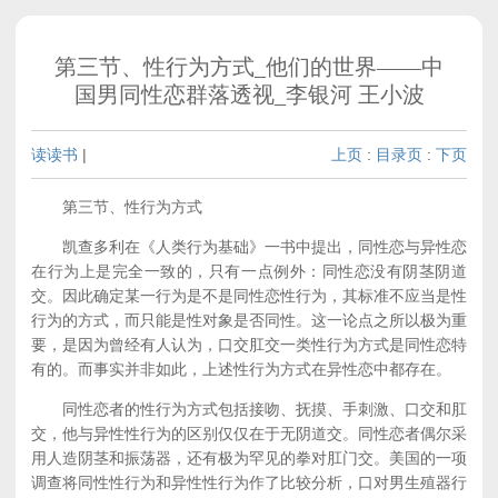
第三节、性行为方式_他们的世界——中
国男同性恋群落透视_李银河 王小波
读读书
|
上页
:
目录页
:
下页
第三节、性行为方式
凯查多利在《人类行为基础》一书中提出，同性恋与异性恋
在行为上是完全一致的，只有一点例外：同性恋没有阴茎阴道
交。因此确定某一行为是不是同性恋性行为，其标准不应当是性
行为的方式，而只能是性对象是否同性。这一论点之所以极为重
要，是因为曾经有人认为，口交肛交一类性行为方式是同性恋特
有的。而事实并非如此，上述性行为方式在异性恋中都存在。
同性恋者的性行为方式包括接吻、抚摸、手刺激、口交和肛
交，他与异性性行为的区别仅仅在于无阴道交。同性恋者偶尔采
用人造阴茎和振荡器，还有极为罕见的拳对肛门交。美国的一项
调查将同性性行为和异性性行为作了比较分析，口对男生殖器行