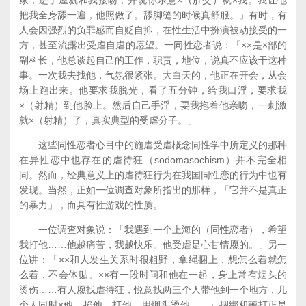
家，进了屋就和我接吻，并说你乐意×（肛交）就×我。我让他
把我全身舔一遍，他照做了。舔脚缝的时候真舒服。」有时，有
人会因强烈的负罪感而自贬自抑，在性生活中扮演被动接受的一
方，甚至流露出受虐自虐的愿望。一同性恋者说：「××是×部的
副科长，他总谈起自己的工作，职责，地位，说真不应该干这种
事。一次我去找他，气氛很紧张。大白天的，他正在开会，从会
场上跑出来。他要求我脱光，看了五分钟，给我口淫，要求我
×（射精）到他脸上。然后自己手淫，要我抱着他亲吻，一刺激
就×（射精）了，真实典型的受虐分子。」
这些同性恋者心目中的施虐受虐概念同性学中所定义的那种
在异性恋中也存在的虐待狂（sodomasochism）并不完全相
同。然而，经典意义上的虐待狂行为在我国同性恋的行为中也有
发现。当然，正如一位调查对象所指出的那样，「它并不是真正
的暴力」，而具有性游戏的性质。
一位调查对象说：「我遇到一个上海的（同性恋者），希望
我打他……他越痛苦，我越快乐。他受虐是心甘情愿的。」另一
位讲：「××和人发生关系时很粗野，拿绳捆上，想怎么着就怎
么着，不会体贴。××有一段时间和他在一起，身上常有烟头的
烫伤……有人愿找虐待狂，悦意找两三个人带他到一个地方，几
个人同时×他，掐他，打他，用烟头烫他……」捆绑和鞭打正是