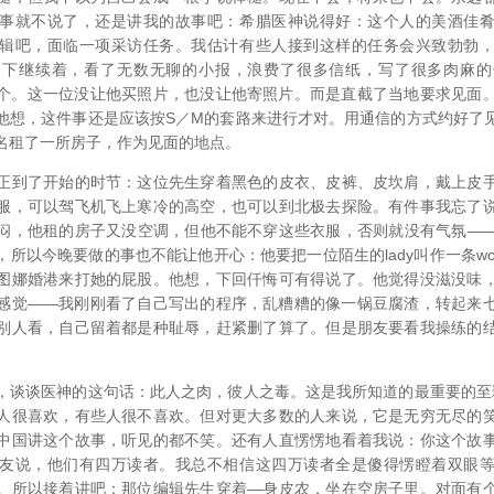
事就不说了，还是讲我的故事吧：希腊医神说得好：这个人的美酒佳
辑吧，面临一项采访任务。我估计有些人接到这样的任务会兴致勃勃
之下继续着，看了无数无聊的小报，浪费了很多信纸，写了很多肉麻的
个。这一位没让他买照片，也没让他寄照片。而是直截了当地要求见面
他想，这件事还是应该按S／M的套路来进行才对。用通信的方式约好了
名租了一所房子，作为见面的地点。
到了开始的时节：这位先生穿着黑色的皮衣、皮裤、皮坎肩，戴上皮手
服，可以驾飞机飞上寒冷的高空，也可以到北极去探险。有件事我忘了
闷，他租的房子又没空调，但他不能不穿这些衣服，否则就没有气氛—
所以今晚要做的事也不能让他开心：他要把一位陌生的lady叫作一条w
图娜婚港来打她的屁股。他想，下回仟悔可有得说了。他觉得没滋没味
感觉——我刚刚看了自己写出的程序，乱糟糟的像一锅豆腐渣，转起来
别人看，自己留着都是种耻辱，赶紧删了算了。但是朋友要看我操练的
谈医神的这句话：此人之肉，彼人之毒。这是我所知道的最重要的至
人很喜欢，有些人很不喜欢。但对更大多数的人来说，它是无穷无尽的
中国讲这个故事，听见的都不笑。还有人直愣愣地看着我说：你这个故
友说，他们有四万读者。我总不相信这四万读者全是傻得愣瞪着双眼
。所以接着讲吧：那位编辑先生穿着—身皮农，坐在空房子里。对面有