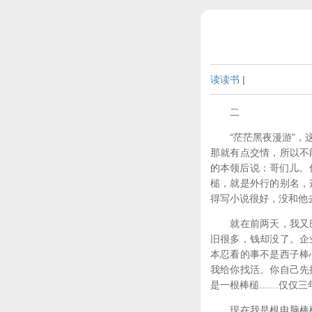
读读书
|
二
“茫茫黑夜漫游”，这
那就有点交情，所以不
的本领后说：哥们儿。
槌，就是外行的别名，
得写小说很好，没和他
就在前两天，我又巴
旧很多，钱却没了。企
本忍看的事不是西子棒
我给你找活。你自己先
是一根棒槌……仅仅三年
现在我是根电脑棒槌