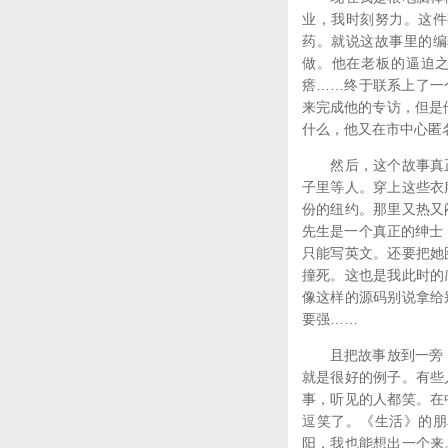
业，我时刻努力。这件
药。就说这故事里的编
做。他在老板的逼迫
瘩……终于联系上了一
来完成他的专访，但是
什么，他又在市中心匿
然后，这个故事真正
子里等人。穿上这些衣
份的纽约。那里又热又
先生是一个真正的绅士，
只能写英文。还要把她
撞死。这也是我此时的
像这样的源码别说拿给
要强……
且把故事放到一旁，谈
就是很好的例子。有些
事，听见的人都笑。在
逗笑了。《生活》的朋
阳，我也能想出一个来