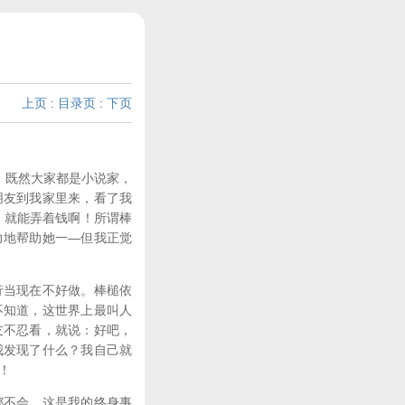
上页
:
目录页
:
下页
，既然大家都是小说家，
朋友到我家里来，看了我
，就能弄着钱啊！所谓棒
力地帮助她一—但我正觉
当现在不好做。棒槌依
不知道，这世界上最叫人
友不忍看，就说：好吧，
我发现了什么？我自己就
！
不会。这是我的终身事