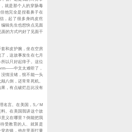
肴，就是那个人的穿肠毒
，但他完全是捏着鼻子在
信，起了很多身鸡皮疙
。编辑先生也想快点见面
见面的方式约好了见面干
套和皮护腕，坐在空房
说了，这故事发生在七月
—所以只好起痱子。这位
orm——中文太难听了，
，没情没绪，恨不能一头
七颠八倒，还常常死机。
结果，有点破烂总比没有
理名言。在美国，S／M
笑料。在美国我讲这个故
事意义在哪里？倒能把我
等待受教育的人、就算是
个穿衣镜，他在里面打量