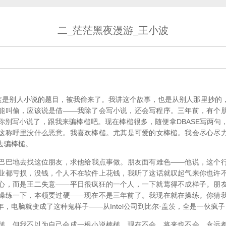
二_茫茫黑夜漫游_王小波
是别人小说的题目，被我偷来了。我讲这个故事，也是从别人那里抄的
能叫偷，应该说是借——我除了会写小说，还会写程序。三年前，有个
你别写小说了，跟我来骗棒槌吧。现在棒槌很多，随便拿DBASE写两句
这称呼里没什么恶意。我喜欢棒槌。尤其是可爱的女棒槌。我会尽心尽
去骗棒槌。
巴地去找这位朋友，求他给我点事做。朋友面有难色——他说，这个行
业都亏损，没钱，个人不在软件上花钱，我听了这话就叹起气来你也许
心，而是王二失意——平日很疯狂的一个人，一下就蔫得不成样子。朋
操练一下，本领要过硬——现在不是三年前了。我现在就在操练。你猜
，电脑就变成了这种鬼样子——从Intel公司到比尔·盖茨，全是一伙疯子
，但我不以为自己会成一根小说棒槌。现在不会，将来也不会。永远都