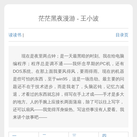
茫茫黑夜漫游 - 王小波
读读书
|
目录页
现在是夜里两点钟；是一天最黑暗的时刻。我在给电脑
编程序；程序总是调不通——我怀念早期的PC机，还有
DOS系统。在那上面我要风得风，要雨得雨。现在的机器
是些可怕的东西，至于win95，这是一场浩劫。最主要的问
题还不在于技术进步，而是我老了，头脑迟钝，记忆力减
退，才看过的东西就忘掉，得写在手上才成——手才是多大
的地方。人的手腕上应接长两面蒲扇，除了可以往上写字，
还可以扇风——我觉得浑身燥热。写这些事没有人爱看。我
来讲个故事吧——
一
二
三
四