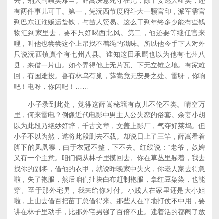
去，别人的嗤笑难当。薛嵩决意死守在此，除了要逃人耻笑，还
有两件事儿可干。第一，凭沅西节度府斗大一颗官印，派军需官
到巴东江淮贩运盐铁，与苗人贸易。这么干到年终多少能有些钱
物汇到家里去，要不只好喝西北风。第二，他还要等继任官来
哩，叫他也尝尝这个上吊找不着绳的滋味。所以他今手下人对外
只说沅西镇真个有七州八县。谁知这田承嗣也以为他有七州八
县，来借一片山。如今弄得他上无片瓦、下无立锥之地。有家难
回，有国难投。兽有林乌有巢，薛嵩竟无安身之处。雷呀，你响
吧！电呀，你闪吧！……
小子录到此处，觉得这薛嵩秘籍有点儿不伦不类。晴空万
里，何来雷电？倒像近代电影中男主人公失恋的俗套。余妻小胡
以为此段乃绝妙好辞，千古文章，文盖上影厂，气夺好莱坞。但
小子不以为然，遂将此段删去不载。却说日上了三竿，薛嵩看着
脚下的凤凰寨，由于衣冠不整，下不去。红线说：“老爷，奴婢
又有一个主意。咱们俩从林子里摸回去。你在草丛里躲着，我去
找你的副将，借他的衣甲，就说昨晚家中失火，你老人家去得急
啦，失了袍服，然后咱们扯块白布赶制袍服，拿红豆染染，也能
穿。至于那外宅男，我来给你对付。小贱人在家里还是大小姐
啦，上山去借百把苗丁总借得来。那些人在平地打仗不中用，要
讲在林子里动手，比那外宅男强了百倍不止。逮着活的都阉了放