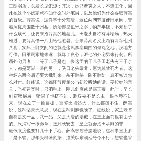
三阴弱质，头发长见识短；其次，她乃蛮夷之人，不遵王化，因
此她这个小奴家就不知什么叫外宅男，以及他们为什么要取薛嵩
的首级。薛嵩说，这件事十分荒唐，这位两湖节度使田承嗣，管
着洞庭周围数十州县，所治部是鱼米之乡，物产丰饶，不知起了
什么痰气，还要来抢薛嵩的地盘儿。田老头自称有哮喘病，热天
难过，要薛嵩借一片山给他避暑。怎奈薛嵩名义上领有两军七州
八县，实际上能支配的也就是这凤凰寨周围的弹丸之地，没地方
可借。田承嗣索地未遂，就坏了良心，派他的外宅男来行刺。所
谓外宅男者，二等于儿子是也。像这类的干儿子田老头有三千余
人，都是两湖一带的勇士，受日老头豢养，愿为其效死力者。这
种坏东西今后还要大批到来，杀不胜杀，防不胜防，真不知该怎
么对付。红线说，这都怪节度相公当初没听她的话。要按她的意
见，当初建寨时，只消种上一圈儿剑麻或是霸王鞭，此时，早长
到密密层层，猪崽子也挤不进，刺客要不是长虫，根本爬不进
来。现在立了一圈寨栅，窟窿比墙还大，什么都挡不住。薛嵩
说，这种话毫无意思，现在去种剑麻也晚了。红线说，家主老爷
自称是文一品，武一品，又是大唐的勋戚，在皇上面前很有面子
的。只消写一纸奏章，送到长安去，皇上就会治田承嗣的罪——
最低限度也要打几十下手心。薛嵩愁眉苦脸地说，这种事皇上多
半是不管。那年头群藩割据，潼关以东朝廷号令不行，想管也管