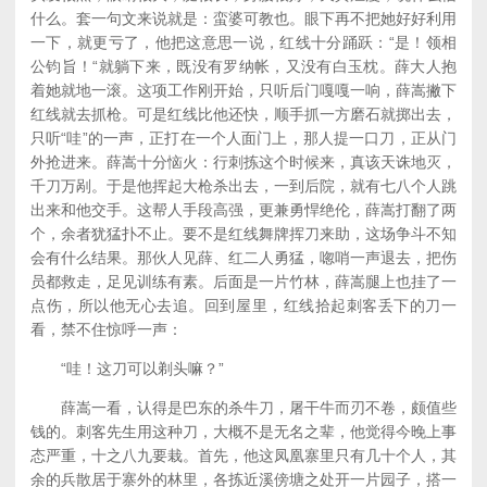
什么。套一句文来说就是：蛮婆可教也。眼下再不把她好好利用
一下，就更亏了，他把这意思一说，红线十分踊跃：“是！领相
公钧旨！“就躺下来，既没有罗纳帐，又没有白玉枕。薛大人抱
着她就地一滚。这项工作刚开始，只听后门嘎嘎一响，薛嵩撇下
红线就去抓枪。可是红线比他还快，顺手抓一方磨石就掷出去，
只听“哇”的一声，正打在一个人面门上，那人提一口刀，正从门
外抢进来。薛嵩十分恼火：行刺拣这个时候来，真该天诛地灭，
千刀万剐。于是他挥起大枪杀出去，一到后院，就有七八个人跳
出来和他交手。这帮人手段高强，更兼勇悍绝伦，薛嵩打翻了两
个，余者犹猛扑不止。要不是红线舞牌挥刀来助，这场争斗不知
会有什么结果。那伙人见薛、红二人勇猛，唿哨一声退去，把伤
员都救走，足见训练有素。后面是一片竹林，薛嵩腿上也挂了一
点伤，所以他无心去追。回到屋里，红线拾起刺客丢下的刀一
看，禁不住惊呼一声：
“哇！这刀可以剃头嘛？”
薛嵩一看，认得是巴东的杀牛刀，屠干牛而刃不卷，颇值些
钱的。刺客先生用这种刀，大概不是无名之辈，他觉得今晚上事
态严重，十之八九要栽。首先，他这凤凰寨里只有几十个人，其
余的兵散居于寨外的林里，各拣近溪傍塘之处开一片园子，搭一