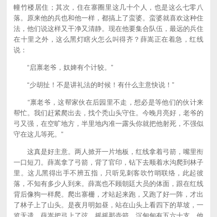
幢竹楼居住；其次，住在寨圈里这几十个人，也是这么七零八
落。原来他的兵也和他一样，都搞上了蛮婆。蛮婆就喜欢这种住
法，他们说这样又干净又清静。现在他要集合队伍，最远的兵住
在十里之外，这么黑灯瞎火怎么叫得齐？薛嵩正在着急，红线
说：
“启禀老爷，奴婢有个计较。”
“少胡扯！不是讲礼法的时候！有什么主意快说！”
“禀老爷，这帮家伙在后园里不走，想必是等他们的伙计来
帮忙。我们赶紧爬出去，找个秃山头守住。今晚月亮好，老爷的
弓又强，在空旷地方，半里地内准一露头你就把他射死，不强似
守在这儿等死。”
这真是好主意。两人掀开一片地板，红线拿着弓箭，嘴里衔
一口短刀。薛嵩拿了弓箭，背了官印，钻下去顺着水沟爬到林子
里。这儿黑得出手不辨五指，只听见刺客吹竹哨联络，此起彼
落，不知有多少人到来。薛嵩也不顾朝廷大员的体面，跟在红线
背后像狗一样爬。爬出寨栅，才站起来跑，又跑了好一阵，才出
了林子上了山头。是夜月明如昼，站在山头上看四下的草坡，一
览无遗。薛嵩把弓上了弦，摇摇那壶箭，沉甸甸有五六十支，他