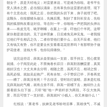
朝女子，原是天经地义；对蛮婆来说，可是难为你啦。老爷平生
受人滴水之恩，必当报以涌泉，岂有辜负你这蛮婆的道理。现下
有个主意在此：我死之后，你把我的头切下来，身子就埋了吧。
这颗头，你按腊猪头做法，先腌后熏。制好了拿到长安去，先给
我的狐朋狗友看这封信。等念到一半，你啪地一声把我的头摔出
来——有皮无毛，呲牙咧嘴，在案上一滚，吓他们个半死。这帮
家伙都是迷信的。见了这种景象，日后难免见神见鬼。一者我报
过他们平生相讥之仇，二者你管他们要什么，自无不应者。他们
又有钱又有势，你不是要去长安看看花花世界吗？有那帮孙子做
护花使者、送钱大爷，包你玩得痛快。”
说完这些话，薛嵩从壶里抽出一支箭，双手持立，照心窝里
就捅。小子阅至此处，不禁掩卷长叹日：薛嵩割首酬蛮婆，真英
雄好汉也！大丈夫来去分明，相随之恩，虽死不忘，相诮之恨，
虽死必报。就如吴起抱尸，死有余智。小子赞叹已毕，开卷再览
——糟了，薛嵩没有死！千古佳话，登时吹灯拔蜡。原来是红线
见薛嵩如此气概，就有点舍不得。薛嵩一箭桶下去，她却扑上去
握着箭头往下扳，只听“啪”地一声箭杆折为两段。不仅大煞风
景，而且可惜了一支好箭。薛嵩就叫“小贱人，你又来做什么！”
红线说：“禀老爷，奴婢见老爷吩咐后事，英雄侠气，不减