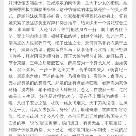
好到饭馆去端盘子。贵妃娘娘的肉体美，是天下少女的楷模。她
胸围臀围极大而腰围极细，这种纺锤式的体型就是惟一的美人模
式。薛嵩的妹妹眉眼很好看，全家都把希望寄托在她身上。督着
她束紧了腰猛练负重深蹲和仰卧推举，结果练出一个贵妃综合症
来，柬着腰看，人还可以；等到把紧身衣一解，胸上的肉往下
坠，臀上的肉往上涌，顿时不似纺锤，倒似个油锤。如此时局，
清高点的人也就叹口气，绝了仕途之念。奈何薛嵩非要衣紫带玉
不可。妹妹没指望，他就亲自出马：从李龟年习吹笛，随张野狐
习弹筝，拜谢阿蛮为师习舞，拜王大娘为师习走绳。剃须描眉，
节食束腰。三年之后诸般艺成，薛嵩变为一个身长九尺，面如美
玉，弱不禁风，一步三摇之美丈夫，合乎魏国夫人（杨贵妃三
妹，唐高宗之姨）面首的条件，乃投身虢门。看眼色，食唾余，
受尽那臭娘们的窝囊气。那娘们还有点虐待狂哩，看薛嵩为其倒
马桶，洗内裤，稍不如意便大肆鞭挞。总之，在虢府三年，过的
都是非人生活。好容易讨得她欢心，要在圣上面前为他提一句
啦，又出了安史之乱，杨氏一族灰飞烟灭。天下刀兵汹汹，世风
为之一变。薛嵩又去投军，身经百战，屡建奇勋，在阵前斩将夺
旗。按功劳该封七个公八个侯。奈何三司老记着他给虢国夫人当
面首的事，说他“虢国男妾，杨门遗丑，有勇无品，不堪重任”，
到郭子仪收复两都，天下已定，他才混到龙武军副使，三流的品