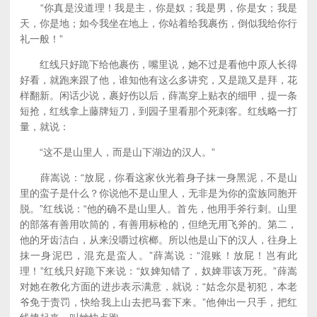
“你真是没道理！我是主，你是奴；我是男，你是女；我是
天，你是地；如今我坐在地上，你站着给我裹伤，倒似我给你行
礼一般！”
红线只好跪下给他裹伤，嘴里说，她不过是看他中原人长得
好看，就跑来跟了他，谁知他有这么多讲究，又是跪又是拜，花
样翻新。闲话少说，裹好伤以后，薛嵩穿上贴衣的细甲，提一条
短抢，红线拿上藤牌短刀，到园子里看那个死刺客。红线略一打
量，就说：
“这不是山里人，而是山下湖边的汉人。”
薛嵩说：“放屁，你看这家伙光着身子抹一身黑泥，不是山
里的蛮子是什么？你说他不是山里人，无非是为你的蛮族同胞开
脱。”红线说：“他的确不是山里人。首先，他用手斧行刺。山里
的部落有善用吹筒的，有善用标枪的，但绝无用飞斧的。第二，
他的牙齿洁白，从来没嚼过槟榔。所以他是山下的汉人，往身上
抹一身泥巴，混充是蛮人。”薛嵩说：“混账！放屁！岂有此
理！”红线只好跪下来说：“奴婢知错了，奴婢罪该万死。”薛嵩
对她在教化方面的进步表示满意，就说：“姑念尔是初犯，本老
爷免于责罚，快给我上山去把马套下来。”他伸出一只手，把红