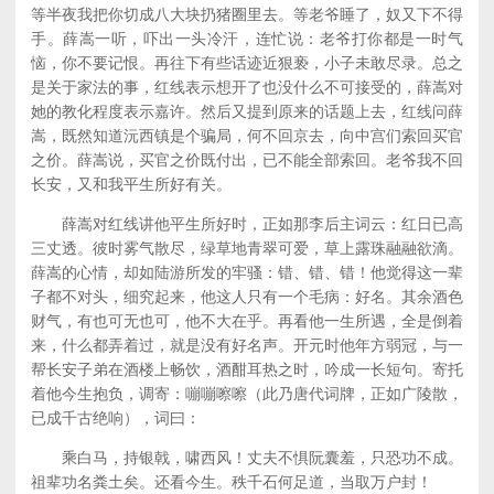
等半夜我把你切成八大块扔猪圈里去。等老爷睡了，奴又下不得
手。薛嵩一听，吓出一头冷汗，连忙说：老爷打你都是一时气
恼，你不要记恨。再往下有些话迹近狠亵，小子未敢尽录。总之
是关于家法的事，红线表示想开了也没什么不可接受的，薛嵩对
她的教化程度表示嘉许。然后又提到原来的话题上去，红线问薛
嵩，既然知道沅西镇是个骗局，何不回京去，向中宫们索回买官
之价。薛嵩说，买官之价既付出，已不能全部索回。老爷我不回
长安，又和我平生所好有关。
薛嵩对红线讲他平生所好时，正如那李后主词云：红日已高
三丈透。彼时雾气散尽，绿草地青翠可爱，草上露珠融融欲滴。
薛嵩的心情，却如陆游所发的牢骚：错、错、错！他觉得这一辈
子都不对头，细究起来，他这人只有一个毛病：好名。其余酒色
财气，有也可无也可，他不大在乎。再看他一生所遇，全是倒着
来，什么都弄着过，就是没有好名声。开元时他年方弱冠，与一
帮长安子弟在酒楼上畅饮，酒酣耳热之时，吟成一长短句。寄托
着他今生抱负，调寄：嘣嘣嚓嚓（此乃唐代词牌，正如广陵散，
已成千古绝响），词曰：
乘白马，持银戟，啸西风！丈夫不惧阮囊羞，只恐功不成。
祖辈功名粪土矣。还看今生。秩千石何足道，当取万户封！