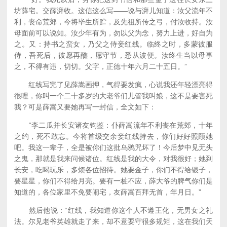
坊薛宅。交薛湃收。这信这么写——说与湃儿知道：汝父流年不
利，丧命荒郊，今将毕生所贮，及先祖所传之弓，付汝收持。汝
母面前可以说知。汝少年有为，勿以父为念，努力上进，好自为
之。又：持书之蛮女，乃父之侍妾红线。临终之时，多蒙彼服
侍，吾死后，彼愿再醮，愿守节，悉从波便。汝终生当以母事
之，不得有违，切切。父字，正德十年六月二十五日。”
红线写完了见薛嵩画押，气得要发疯，心说我还年轻漂亮得
很哩，你叫一个二十多岁的大老爷们儿管我叫娘，这不是要害死
我？可是薛嵩又要她再写一封信，全文如下：
“李二瓜并长安诸友钧鉴：仆薛嵩流年不利丧在荒郊，十年
之约，死不敢忘。今将首级交余妾红线持去，你们好好照顾她
吧。我这一辈子，全是被你们这批乌鸦咒坏了！今后梦中见无头
之鬼，那就是我来问候诸位。红线是我的大令，对我很好；她到
长安，吃喝玩乐，多烦各位招待。她要金子，你们不得给银子，
要星星，你们不得给月亮。要有一桩不应，薛大爷的脾气你们是
知道的，各位家里不免要闹宅，友薛嵩百拜无首，年月日。”
然后他说：“红线，我知道你这个人不遵王化，无男女之礼
法。尔见老爷英雄就走了来，却不意要守很多规矩，这在我们天