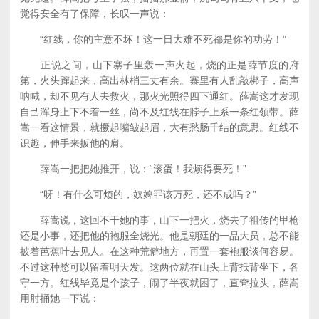
觉得安全有了保障，长叹一声说：
“红线，你的主意不坏！这一日大难不死都是你的功劳！”
正说之间，山下寨子里轰一声火起，烧的正是薛节度的府
第，火头蹿起来，高出林梢三丈有余。寨里有人乱敲梆子，高声
呐喊，却不见有人去救火，那火光照得四下通红。薛嵩这才发现
自己浑身上下不着一丝，尚不及红线在脖子上系一条红领带。薛
嵩一看这情景，就撅起嘴皱起眉，大有愁肠千结的意思。红线不
识趣，伸手来扳他的肩。
薛嵩一把把她推开，说：“滚蛋！我烦得要死！”
“呀！有什么可烦的，奴婢罪该万死，还不成吗？”
薛嵩说，这回不干她的事，山下一把火，烧去了祖传的甲枪
还是小事，还把他的袍服全烧光。他是朝廷的一品大员，总不能
披着芭蕉叶去见人。在这种荒僻地方，再置一套袍服谈何容易。
不过这种愁可以留着明天发。这两位就在山头上背抵背坐下，各
守一方。红线毕竟是个孩子，闹了半夜就困了，直耷拉头，薛嵩
用肘捅她一下说：