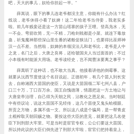
吧，天大的事儿，奴给你担起一半。”
薛嵩说，眼下的事儿连老爷都没主意，你能有什么办法？红
线说，老爷休得小看了奴婢！这二年给老爷当侍妾，我老实多
啦。前几年贱妾还是这一方苗山瑶寨的孩子王哩。登高凫水，无
一不会。弯箭吹简，无一不精，刀枪剑戟都是小菜。就连下毒放
蛊，祈鬼魔神那些深山里生番的诸般促狭法门，也要得比巫师神
汉一点不差。当然啦，奴婢的本领没法儿和老爷比，老爷是人中
之龙，名门之后，大唐之良将，还给虢国夫人当过面首的；不过
小本领有时能派大用场。老爷读经史，岂不闻曹沫要离之事乎？
薛蒿听了这种话，也不敢大当真。他接着讲他的倒霉事。这
就要从沅西节度使这个名目说起。正德初年，有几个苗人到长安
去，自称湘西大苗国的使臣，又说是大苗国领二军七州八县，户
口三十万，丁口百万余。国王自愧德薄，情愿把这一方土地让与
大唐皇帝治理，自己得为天朝之民，沾教化之恩足矣。当时朝廷
中有些议论，说这大苗国不见经传，这几个苗使又鬼头蛤模眼。
所贡之方物，多属不值一文。所以这八成是个骗局，是一帮青皮
土棍榨取天朝回赐之物。要按这些大臣的意见，就要把这几名使
臣下到刑部大牢里。可是当时是宦官专权，公公们要这大苗国。
所以持此议的大臣们倒先进了刑部大牢啦，宦官们把持着皇上，