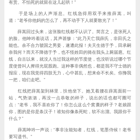
有赏。不怕死的就留在这儿起哄！”
于是场上的人声渐息。红线急得用双手来推薛嵩，叫
道：“老爷你他妈的怎么了，再不动手下人就要散光了！”
薛嵩回过头来，这张脸红线都不认识了。简言之，是张死人
的脸。他呻吟着说话，其声甚惨：“此乃天亡我薛氏，非田氏之
能也。余不合力虢国之男妾，遂遭此报！夫天生德于予，田承嗣
奈我何？而天不降德于予，也不怪姓田的骑在我头上屙届扈。红
线，自古以来，就没人当过我这样的节度使，也没听说过哪个节
度使曾叫人撵得光屁股跑。这种事非偶然也，都是我不守士德的
报应，现在我觉得四肢无力，心中甚乱，想来命不长矣。你搀我
一把，咱们走吧。”
红线把薛嵩架到林里，扶他坐下。她叉着腰在薛嵩面前一
站，气势汹汹，再没一点恭敬的样子，说出的话也都可圈可
点：“老爷，我不喜欢你了！你怎么这么个窝囊的样子？老娘跟
你，图的是你是条汉子！谁知你像条死蛇，软不出溜。我跟你干
什么？”
薛嵩呻吟一声说：“事非汝能知者，红线，笔墨侍候！老爷
要写遗书。”