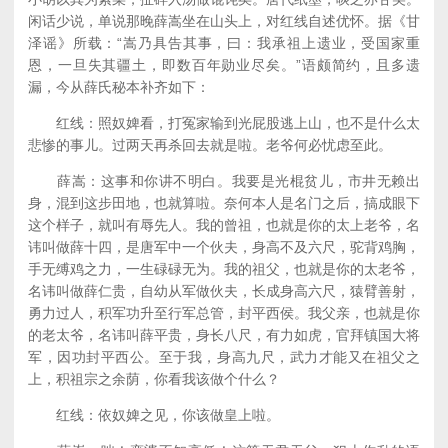
闲话少说，单说那晚薛嵩坐在山头上，对红线自述优怀。据《甘
泽谣》所载：“嵩乃具告其事，曰：我承祖上遗业，受国家重
恩，一旦失其疆土，即数百年勋业尽矣。”语颇简约，且多遗
漏，今从薛氏秘本补齐如下：
红线：照奴婢看，打冤家输到光屁股逃上山，也不是什么太
悲惨的事儿。过两天再杀回去就是啦。老爷何必忧虑至此。
薛嵩：这事和你讲不明白。我要是光棍贫儿，市井无赖出
身，混到这步田地，也就算啦。奈何本人是名门之后，搞成眼下
这个样子，就叫有辱先人。我的曾祖，也就是你的太上老爷，名
讳叫做薛十四，是唐军中一个伙夫，身高不及六尺，驼背鸡胸，
手无缚鸡之力，一生碌碌无为。我的祖父，也就是你的太老爷，
名讳叫做薛仁贵，自幼从军做伙夫，长成身高六尺，猿臂善射，
勇力过人，积军功升至行军总管，封平西侯。我父亲，也就是你
的老太爷，名讳叫薛平贵，身长八尺，有力如虎，官拜镇国大将
军，因功封平西公。至于我，身高九尺，武力才能又在祖父之
上，积祖宗之余荫，你看我该做个什么？
红线：依奴婢之见，你该做皇上啦。