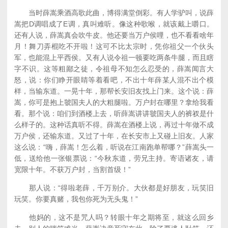
当时薛嵩乘酒高歌此曲，博得满堂倒彩。有人学驴叫，说薛
嵩把D调唱成了E调，真叫难听。像这种歌喉，就该戴上嚼口。
还有人说，薛嵩真会吹牛皮。他还要当万户侯哩，也不看看啥年
月！舞刀弄棍吃不开啦！这可不比太宗时，凭你祖父一个伙头
军，也能混上平西侯。又有人说令祖一顿要吃两条牛腿，而且瞎
字不识。这等粗鄙之徒，令祖母不知怎么忍受的，薛嵩闻言大
怒，说：你们睁开眼睛等着看吧，不出十年薛某人混不出个模
样，当输东道。一晃十年，那帮长安旧友找上门来。这个说：薛
嵩，你可是抱上虢国夫人的大粗腿啦。万户封在哪里？拿给我看
看。那个说：咱们到酒楼上去，听薛嵩讲讲虢国夫人的裤衩是什
么样子的。这种话真听不得。薛嵩在酒楼上说，再过十年做不成
万户侯，还输东道。又过了十年，在长安市上又碰上旧友。人家
这么说：“嗨，薛嵩！怎么着，听说在江南跑单帮哪？”薛嵩头一
低，送给他一张银票说：“今秋东道，劳兄主持。寄语诸友，请
宽限十年。不获万户封，当割首级！”
那人说：“得啦老薛，千万别介。大伙都是好朋友，玩笑旧
玩笑。你要真赌，我包你死为无头鬼！”
他妈的，这不是咒人吗？转眼十年之期将至，就这么回乡