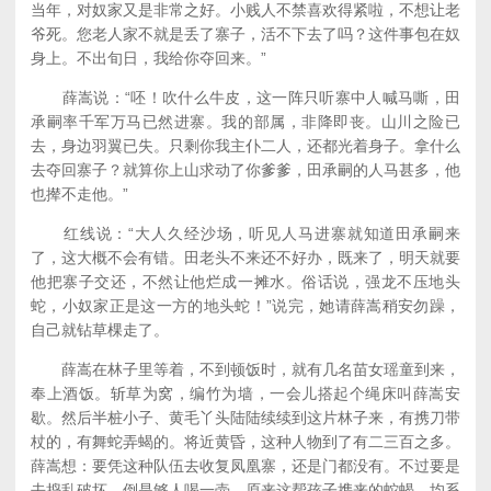
当年，对奴家又是非常之好。小贱人不禁喜欢得紧啦，不想让老
爷死。您老人家不就是丢了寨子，活不下去了吗？这件事包在奴
身上。不出旬日，我给你夺回来。”
薛嵩说：“呸！吹什么牛皮，这一阵只听寨中人喊马嘶，田
承嗣率千军万马已然进寨。我的部属，非降即丧。山川之险已
去，身边羽翼已失。只剩你我主仆二人，还都光着身子。拿什么
去夺回寨子？就算你上山求动了你爹爹，田承嗣的人马甚多，他
也撵不走他。”
红线说：“大人久经沙场，听见人马进寨就知道田承嗣来
了，这大概不会有错。田老头不来还不好办，既来了，明天就要
他把寨子交还，不然让他烂成一摊水。俗话说，强龙不压地头
蛇，小奴家正是这一方的地头蛇！”说完，她请薛嵩稍安勿躁，
自己就钻草棵走了。
薛嵩在林子里等着，不到顿饭时，就有几名苗女瑶童到来，
奉上酒饭。斩草为窝，编竹为墙，一会儿搭起个绳床叫薛嵩安
歇。然后半桩小子、黄毛丫头陆陆续续到这片林子来，有携刀带
杖的，有舞蛇弄蝎的。将近黄昏，这种人物到了有二三百之多。
薛嵩想：要凭这种队伍去收复凤凰寨，还是门都没有。不过要是
去捣乱破坏，倒是够人喝一壶。原来这帮孩子携来的蛇蝎，均系