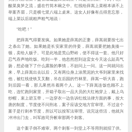
酸菜臭笋之流，盛在竹筒木碗之中。红线给薛嵩上菜根本谈不上
举案齐眉，只是横七竖八端上桌来。这女人好像有点得意忘形，
端上菜以后就粗声粗气地说：
“吃吧！”
把薛嵩气得要发疯。如果她是薛嵩的正妻，薛嵩就要按七出
之条出了她。如果她是长安家里的侍妾，薛嵩就要把她臭揍一
顿，卖给人贩子。可是此地是荒山野岭，使不得这一套。他只好
忍气吞声地吃饭。吃到一半，他忽然想到这蛮女今天这么趾高气
扬，想必做下了什么露脸的事情，不妨问上一问。这一间就问出
来，早上薛嵩出去以后，又有两位身上涂黑泥的大爷到家里来找
他，被红线使铁叉叉翻，吊在后园的竹林里。薛嵩一听大喜，跑
到后园一看，那儿果然吊着两个人。这一下薛嵩连饭也顾不上
吃，连忙跑到家里，开箱子取出一品大员的大红袍穿上，戴上乌
纱帽，束上碧玉带，一边穿衣一边告诉红线法律方面的事，按大
唐的制度，节度使不问刑名，案子应该交地方官审理。不过这个
案子是行刺本节度，所以可以按军法审理。说完这些活，他就兴
冲冲出门去，叫军政司升帐审那两个刺客。
这个案子倒不难审。两个刺客一到堂上不等用刑就招了供。