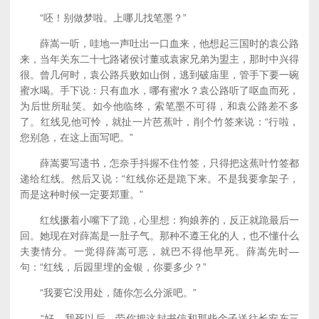
“呸！别做梦啦。上哪儿找笔墨？”
薛嵩一听，哇地一声吐出一口血来，他想起三国时的袁公路
来，当年关东二十七路诸侯讨董或袁家兄弟为盟主，那时中兴得
很。曾几何时，袁公路兵败如山倒，逃到破庙里，管手下要一碗
蜜水喝。手下说：只有血水，哪有蜜水？袁公路听了呕血而死，
为后世所耻笑。如今他临终，索笔墨不可得，和袁公路差不多
了。红线见他可怜，就扯一片芭蕉叶，削个竹签来说：“行啦，
您别急，在这上面写吧。”
薛嵩要写遗书，怎奈手抖握不住竹签，只得把这蕉叶竹签都
递给红线。然后又说：“红线你还是跪下来。不是我要拿架子，
而是这种时候一定要郑重。”
红线撅着小嘴下了跪，心里想：狗娘养的，反正就跪最后一
回。她现在对薛嵩是一肚子气。那种不遵王化的人，也不懂什么
夫妻情分。一觉得薛嵩可恶，就巴不得他早死。薛嵩先时—
句：“红线，后园里埋的金银，你要多少？”
“我要它没用处，随你怎么分派吧。”
“好。我死以后，劳你把这封书信和那些金子送往长安东三