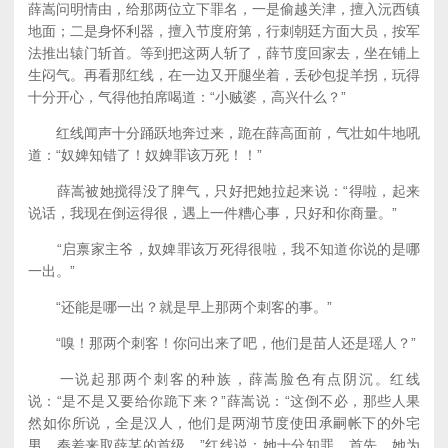
薛嵩问明情由，给那两位立下罪名，一是偷越关津，擅入沅西镇
地面；二是身怀利器，擅入节度府第，行刺朝廷方面大员，按军
法推出辕门斩首。等到把这两人斩了，薛节度回家去，坐在铺上
生闷气。再看那红线，在一边又开腿坐着，丢砂包捉羊拐，玩得
十分开心，气得他拍席喝道：“小贼婆，高兴什么？”
红线闻声十分踊跃地奔过来，跪在薛高面前，气壮如牛地吼
道：“奴婢知错了！奴婢罪该万死！！”
薛嵩被她搅得没了脾气，只好把她拉起来说：“得啦，起来
说话，我现在倒运得很，遇上一件糟心事，只好和你商量。”
“启禀家主爷，奴婢罪该万死得很啦，我不知道你说的是哪
一出。”
“还能是哪一出？就是早上那两个刺客的事。”
“嗅！那两个刺客！你问出来了吧，他们是苗人还是瑶人？”
一说起那两个刺客的种族，薛嵩脸色有点阴沉。红线
说：“是不是又要给你跪下来？”薛嵩说：“这倒不必，那些人果
然如你所说，全是汉人，他们是两湖节度使田承嗣帐下的外宅
男，奉差来取薛某的首级。”红线说：她十分知罪，首先，她为