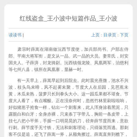
红线盗盒_王小波中短篇作品_王小波
读读书
|
上页
:
目录页
:
下页
肃宗时薛嵩在湖南做沅西节度使，加兵部尚书、户部左侍
郎、平南大将军衔，是文从一品、武一品的大员。妻常氏，封安
国夫人。子薛湃，封龙骑尉。沅西镇领龙陵、凤凰两军，治慈利
等七州八县，镇所在凤凰寨，显赫一时。
有一天早上，薛嵩早起到后院去。此时晨光熹微，池水不兴
波，枝头鸟未啼，风不起雾未聚，节度大人在后园，见芭蕉未
黄，木瓜未熟，菠萝只长到拳头大小。这一园瓜果都不堪食。节
度大人看了，有点嘴酸。正在没奈何时，忽然竹林里刷啦啦响，
好似猪崽子抢食一样，钻出一个刺客来，此人浑身涂着黑泥，只
露眼白和白牙；全身赤裸，只束条丁字带儿，胸前一条皮带，上
挂七八把小平斧，手握一口明晃晃的刀，径奔薛节度而来，意欲
行刺。薛节度手无寸铁，无法和刺客理论，只得落荒而逃。那刺
客不仅是追，还飞了薛嵩一斧，从额角擦过。薛嵩直奔到檐下，