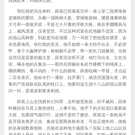
线拽起来，叫她快点跑。
等红线把马拉来时，薛嵩已经着装完毕：身上穿二指厚海兽
皮镶铁的重铠，头戴一顶熟铜大盔，背插银装锏，腰悬漆裹铁胎
大弓和一壶狼牙箭，手提七十斤重的浑铁大枪，骑在枣骝嘶风马
上，威风凛凛，仪表堂堂。不过这种武装在此地极不适宜，因为
此地山高林密，到处是沟谷池塘，万一马惊了把他甩在塘里，会
水也要淹死。依红线的意见，他不如骑一条大牯牛出去，不必穿
甲，拿个大藤牌护身；枪锏都不必带，带一把长刀就够用。当然
这些话是蛮婆的蠢主意，薛嵩完全听不进，他打马出去，立在当
街，喝令他的兵集合——那些兵部躺在各处竹楼檐下的绳床上，
嚼槟榔的，看斗鸡的，干什么的都有。薛嵩吆喝一早晨，才点起
二百名亲兵。他命令打一通鼓，拉开寨门，就浩浩荡荡出发，刺
客的尸首就驮在队尾的牲口上。他要到这九洞十八山的瑶山苗寨
问一问，是谁派刺客来刺他。
薛嵩上山去找酋长们问罪，去时披坚执锐，好不威风，回来
时横担在马背上脸色排红，人事不知。他手下的兵轮流扛着那条
大抢，也累得气喘吁吁。这倒不是吃了败仗。薛嵩这一条枪虽不
及开国名将罗士信、秦叔宝那两条枪有名，可在正德年间，使枪
的名家就数着他啦，岂能在这种地方栽跟头？实际上他上山以后
并没和人开仗，就从马上栽了下来。回到寨里．红线一看薛嵩的