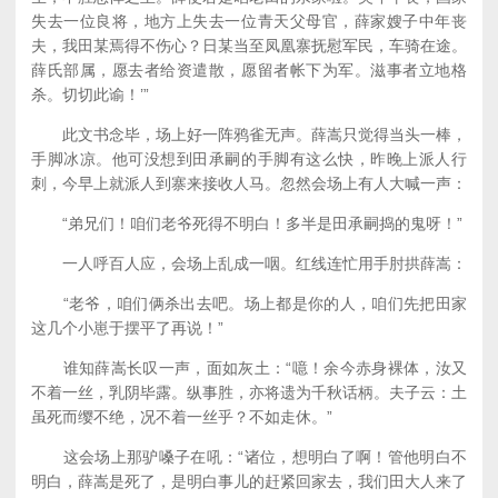
失去一位良将，地方上失去一位青天父母官，薛家嫂子中年丧
夫，我田某焉得不伤心？日某当至凤凰寨抚慰军民，车骑在途。
薛氏部属，愿去者给资遣散，愿留者帐下为军。滋事者立地格
杀。切切此谕！’”
此文书念毕，场上好一阵鸦雀无声。薛嵩只觉得当头一棒，
手脚冰凉。他可没想到田承嗣的手脚有这么快，昨晚上派人行
刺，今早上就派人到寨来接收人马。忽然会场上有人大喊一声：
“弟兄们！咱们老爷死得不明白！多半是田承嗣捣的鬼呀！”
一人呼百人应，会场上乱成一咽。红线连忙用手肘拱薛嵩：
“老爷，咱们俩杀出去吧。场上都是你的人，咱们先把田家
这几个小崽于摆平了再说！”
谁知薛嵩长叹一声，面如灰土：“噫！余今赤身裸体，汝又
不着一丝，乳阴毕露。纵事胜，亦将遗为千秋话柄。夫子云：土
虽死而缨不绝，况不着一丝乎？不如走休。”
这会场上那驴嗓子在吼：“诸位，想明白了啊！管他明白不
明白，薛嵩是死了，是明白事儿的赶紧回家去，我们田大人来了