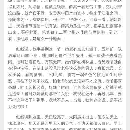
级，四流的职事。此时宦官专权，世风又为之一变。公公们就认
得孔方兄、阿堵物，也就是钱啦。薛嵩一看勤劳工事，克尽职守
没出路，就弃官不做。变卖家中田产力资本，往来于江淮之间，
操陶朱之业，省吃俭用。积十年，得钱亿万。回京一看，朝廷新
主，沅西镇节度使一职有缺。薛嵩乃孤注一掷，把毕生积蓄都拿
出来，买得此职。总算做了二军七州八县的节度使啦，到此一
看，操他娘，是这么一种地面！
红线说，故事讲到这一节，她就有点儿知道了。五年前一队
唐军到山前下寨，她那时还是个毛丫头哩，领一帮孩子去看热
闹。彼时朝霞初现，万籁无声。她们躲在树林里，看见老爷独自
在溪中洗浴。在苗山从没见过老爷这么美的男人：身长九尺，长
发美髯，肩阔腰细，目似朗星。胸前一溜金色的软毛直生到脐
窝，再往下奴婢不敢说，怕老爷说奴是淫奔不才之流，老爷那两
条腿，哇！又长又直。奴婢当时想，谁长这么两条腿，穿裤子就
是造孽！当时奴婢就对那帮丫头说：我现在还小，再过几年，要
不把这鸟汉子勾到手，我就不是人！当然，奴婢这么说，是罪该
万死的啦！
红线讲到这里，天已经亮了。太阳虽未出山，但东边天上一
抹玫瑰色。那天正是万里无云的天气，半边天都做蓝白色。早上
有点儿冷，她朝薛嵩身上偎过来。薛嵩却想：我虽落难，到底还