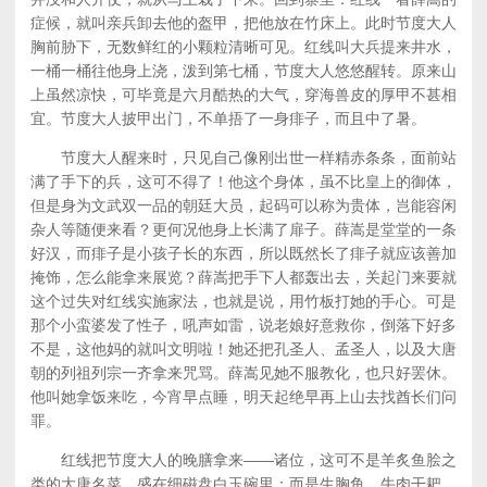
症候，就叫亲兵卸去他的盔甲，把他放在竹床上。此时节度大人
胸前胁下，无数鲜红的小颗粒清晰可见。红线叫大兵提来井水，
一桶一桶往他身上浇，泼到第七桶，节度大人悠悠醒转。原来山
上虽然凉快，可毕竟是六月酷热的大气，穿海兽皮的厚甲不甚相
宜。节度大人披甲出门，不单捂了一身痱子，而且中了暑。
节度大人醒来时，只见自己像刚出世一样精赤条条，面前站
满了手下的兵，这可不得了！他这个身体，虽不比皇上的御体，
但是身为文武双一品的朝廷大员，起码可以称为贵体，岂能容闲
杂人等随便来看？更何况他身上长满了扉子。薛嵩是堂堂的一条
好汉，而痱子是小孩子长的东西，所以既然长了痱子就应该善加
掩饰，怎么能拿来展览？薛嵩把手下人都轰出去，关起门来要就
这个过失对红线实施家法，也就是说，用竹板打她的手心。可是
那个小蛮婆发了性子，吼声如雷，说老娘好意救你，倒落下好多
不是，这他妈的就叫文明啦！她还把孔圣人、孟圣人，以及大唐
朝的列祖列宗一齐拿来咒骂。薛嵩见她不服教化，也只好罢休。
他叫她拿饭来吃，今宵早点睡，明天起绝早再上山去找酋长们问
罪。
红线把节度大人的晚膳拿来——诸位，这可不是羊炙鱼脍之
类的大唐名菜，盛在细磁盘白玉碗里；而是生胸鱼、牛肉干耙、