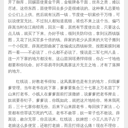
开了御库，回赐苗使黄金千两，金银牌各千面，丝帛之类，难以
尽述。这些东西，苗使带回去多少是很难说的。这种事儿总要给
公公们上上供。然后就有沅西一镇，节度使一职索价干万缗，可
以说便宜无比。不过别人都知道底细，谁也不来上这个当。偏巧
薛嵩当时在江南经商，回京一看，居然有节度使出卖，只要这么
点儿钱，就买了下来。办好手续，领到关防印信，拿到沅西镇版
图，又花了比买官多十倍的钱。薛家的老少从原来的大宅子搬到
一个小院里。薛嵩把部曲家丁改编成沅西镇标营。按图索膜到湘
西一看——不必说了，什么都不必说了。慢说是二军七州八县，
连一片下寨的地方都没有。这山苗洞瑶勇悍得很，你占一寸地他
都要和你玩命。好不容易寻到凤凰寨这片无主之地，才有了落脚
的地方。
红线说，好教老爷得知，这凤凰寨也是有主的地方，归我爹
爹管理。当年老爷在此下寨，爹爹要集合三十七寨上万名苗丁下
山来打老爷。小贱人在爹爹面前打滚撒娇，说爹爹把老爷撵去，
奴就要吞钉子。爹爹说，你既如此，就把这片地给你。将来我死
后，三十七寨你都无份。后来下山来跟老爷，每回挨了家法，心
里都有些罪该万死的气话。老爷不赦罪，奴一辈子也不敢说。薛
嵩说，赦尔无罪，你且说来。红线说，奴婢想：小王八羔子占了
老娘这么多便宜，还敢打老娘，而且打得这么痛！现在不理你，