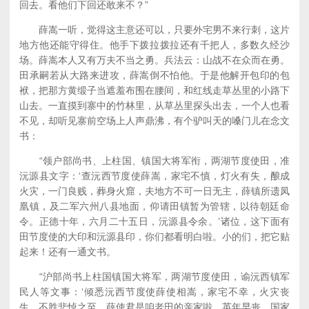
回去。看他们下回还敢来不？”
薛嵩一听，觉得这主意还可以，只要外宅男不来行刺，这片
地方他还能守得住。他手下拨拉拨拉还有千把人，多数久经沙
场。薛嵩本人又有万夫不当之勇。兵法云：山战不在众而在勇。
田承嗣若从大路来进攻，薛嵩倒不怕他。于是他解开包印的包
袱，把那方黄缎子当遮羞布围在腰间，和红线走草丛里的小路下
山去。一直摸到寨中的竹林里，从草丛里探头出去，一个人也看
不见，却听见寨前空场上人声鼎沸，有个驴叫天的嗓门儿在念文
书：
“领户部尚书、上柱国、镇国大将军衔，两湖节度使田，准
沅源县文字：‘查沅西节度使薛嵩，家宅不慎，灯火有失，酿成
火灾，一门良贱，葬身火窟，夫地方不可一日无主，薛镇所遗凤
凰镇，及二军六州八县地面，仰请田镇暂为管辖，以待朝廷命
令。正德十年，六月二十五日，沅源县令余。’诸位，这下面有
田节度使的大印和沅源县印，你们都看明白啦。小的们，把它贴
起来！还有一通文书。
“沪部尚书上柱国镇国大将军，两湖节度使田，谕沅西镇军
民人等文事：‘倾悉沅西节度使薛使相嵩，家宅不幸，火灾丧
生，不胜悲悼之至。薛使君是咱老田的亲家啦。英年早丧，国家