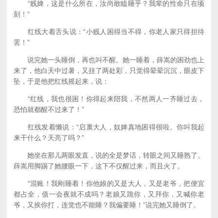
“贱婢，这是什么所在，汝尚敢瞌睡乎？我辈的性命只在顷
刻！”
红线大着舌头说：“小贱人困得当不得，你老人家只得担待
罢！”
说完她一头睡倒，再也叫不醒。她一睡着，薛嵩的困劲也上
来了，他白天中过暑，又挂了两处彩，只觉得晕晕沉沉，眼皮下
坠，于是他把红线摇起来，说：
“红线，我也很困！你得起来陪我，不然两人一齐睡过去，
恐怕就都醒不过来了！”
红线发着懒说：“启禀大人，奴婢真地困得很啦。你叫我起
来干什么？天亮了吗？”
她坐在那儿两眼发直，说的全是梦话，转眼之间又睡熟了。
薛嵩用脚踢了她腰眼一下，这下不仅醒过来，而且火了。
“混账！我刚睡着！你他娘的又是大人，又是老爷，把便宜
都占全，值一会夜就不成吗？老娘又跪你，又拜你，又喊你老
爷，又挨你打，连觉也不能睡？我偏要睡！”说完她又睡倒了。