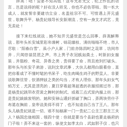
薛嵩：咄！蛮婆不知高低！这等无君无父，犯上作乱的语
言，岂是说得的呢？好在没人听见，你也不必告罪啦。我一长大
成人，就发誓非要建功立业，名盖祖宗不可。可惜遇上开元盛
世，歌舞升平。杨贵妃领导长安新潮流，空有一身文才武艺，竟
无卖处！
接下来红线就说，她不知开元盛世是怎么回事。薛嵩解释
说，那年头长安城里彩帛缠树，锦花缀枝。满街嗡嗡不绝，市人
尽歌：“阳春白雪”。虽小户人家，门前亦陈四时之花草，坊间市
井，只闻箜篌琵琶之声。市上男子衣冠贱如粪土，时新妇女服
装，并脂粉、奇花、异香之类，贵得要了命，而且抢到打破头。
那年头与长安子弟游，说到文章武事，大伙儿都用白眼看你，直
把你看成了不懂时髦的书呆子，吃生肉喝生鸡子的野蛮人。非要
说歌舞弦管，饮酒狎妓之类的勾当，才有人理你。那年头妇女气
焰万丈，尤其是漂亮的，夏日穿着超薄超透的衣服招摇过市，那
是杨贵妃跳羽衣霓裳之舞时的制式。或着三点式室内服上街，那
是贵妃娘娘发明的。她和安禄山通奸抓破了胸口，弄两块劳什子
布遮在胸前，皇帝说美得不得了，也不知道自己当了王八。那年
头儿杨贵妃就是一切。谁不知杨家一门一贵妃二公主三郡主三夫
人？杨国忠做相国，领四十使：你就是要当个县尉也要走杨府的
门子啦！弄不来这一套的，纵使文如李太白，武如郭子仪，也只