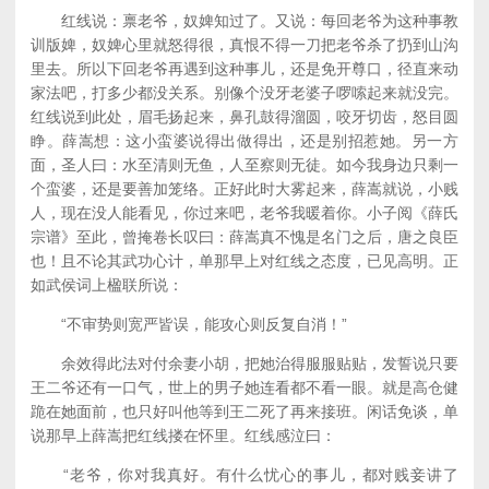
红线说：禀老爷，奴婢知过了。又说：每回老爷为这种事教
训版婢，奴婢心里就怒得很，真恨不得一刀把老爷杀了扔到山沟
里去。所以下回老爷再遇到这种事儿，还是免开尊口，径直来动
家法吧，打多少都没关系。别像个没牙老婆子啰嗦起来就没完。
红线说到此处，眉毛扬起来，鼻孔鼓得溜圆，咬牙切齿，怒目圆
睁。薛嵩想：这小蛮婆说得出做得出，还是别招惹她。另一方
面，圣人曰：水至清则无鱼，人至察则无徒。如今我身边只剩一
个蛮婆，还是要善加笼络。正好此时大雾起来，薛嵩就说，小贱
人，现在没人能看见，你过来吧，老爷我暖着你。小子阅《薛氏
宗谱》至此，曾掩卷长叹曰：薛嵩真不愧是名门之后，唐之良臣
也！且不论其武功心计，单那早上对红线之态度，已见高明。正
如武侯词上楹联所说：
“不审势则宽严皆误，能攻心则反复自消！”
余效得此法对付余妻小胡，把她治得服服贴贴，发誓说只要
王二爷还有一口气，世上的男子她连看都不看一眼。就是高仓健
跪在她面前，也只好叫他等到王二死了再来接班。闲话免谈，单
说那早上薛嵩把红线搂在怀里。红线感泣曰：
“老爷，你对我真好。有什么忧心的事儿，都对贱妾讲了