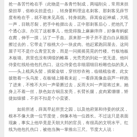
抢一条苦竹枪在手（此物是一条青竹制成，两端削尖，常用来担
柴担草，俗称尖担是也），转身要料理这名刺客。那刺客见薛节
度有枪在手，就不敢来见高低，转身就跑。薛嵩奋起神威，大吼
一声，目眺尽裂，把手中枪掷出去，正中那刺客后心，把他扎了
个透心凉。办完了这桩事儿，他觉得脸上麻麻痒痒，好像有蚂蚁
在爬，伸手一摸，沾了一手血。原来那一斧子并不是白白从额面
擦过去的，它带走了核桃大小一块皮肉。他赶紧跑回屋去。这间
屋子可不是什么青堂瓦舍，而是一问摇摇晃晃的竹楼。竹板地板
木板墙。房里也没有绸缎的帷幕，光秃秃的到处一览无遗。他叫
侍妾红线给他包扎伤口。这位侍妾也非细眉细目粉雕也似的美人
——头上梳风头髻，插紫金钗，穿丝纱衣袍，临镜梳妆者。此女
披散着一头乌发，在板铺上睡着未起，一看薛嵩像血葫芦一样跑
了进来，不惟不大叫一声晕厥过去，反而大叫一声迎将过来。她
身上不着一丝，肤色如古铜且发亮，长臂长腿，皮肉紧绷绷，矫
捷如猿猱，不折不扣是个小蛮婆。
如前所述，薛嵩早起所赏之园，以及他府第和侍妾的状况，
根本不像大唐一位节度使，倒像本地一位酋长。不过这只是表面
现象，事实上他毕竟是天朝大邦的官员，有很高的文明水平。红
线为他包扎伤口，被他当胸一掌推出三尺。节度大人说：