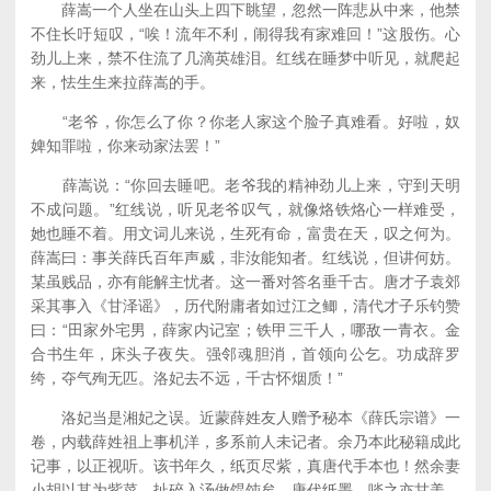
薛嵩一个人坐在山头上四下眺望，忽然一阵悲从中来，他禁
不住长吁短叹，“唉！流年不利，闹得我有家难回！”这股伤。心
劲儿上来，禁不住流了几滴英雄泪。红线在睡梦中听见，就爬起
来，怯生生来拉薛嵩的手。
“老爷，你怎么了你？你老人家这个脸子真难看。好啦，奴
婢知罪啦，你来动家法罢！”
薛嵩说：“你回去睡吧。老爷我的精神劲儿上来，守到天明
不成问题。”红线说，听见老爷叹气，就像烙铁烙心一样难受，
她也睡不着。用文词儿来说，生死有命，富贵在天，叹之何为。
薛嵩曰：事关薛氏百年声威，非汝能知者。红线说，但讲何妨。
某虽贱品，亦有能解主忧者。这一番对答名垂千古。唐才子袁郊
采其事入《甘泽谣》，历代附庸者如过江之鲫，清代才子乐钓赞
曰：“田家外宅男，薛家内记室；铁甲三千人，哪敌一青衣。金
合书生年，床头子夜失。强邻魂胆消，首领向公乞。功成辞罗
绔，夺气殉无匹。洛妃去不远，千古怀烟质！”
洛妃当是湘妃之误。近蒙薛姓友人赠予秘本《薛氏宗谱》一
卷，内载薛姓祖上事机洋，多系前人未记者。余乃本此秘籍成此
记事，以正视听。该书年久，纸页尽紫，真唐代手本也！然余妻
小胡以其为紫菜，扯碎入汤做馄饨矣。唐代纸墨，啖之亦甘美。