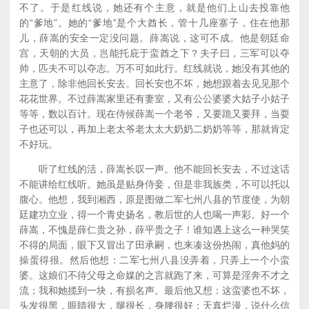
不了。于是红线说，她还有个主意，就是他们上山去投靠他
的“爹地”。她的“爹地”是个大酋长，管十几座寨子，住在他那
儿，薛嵩的安全一定没问题。薛嵩说，这可不成。他是朝廷命
宫，天朝的大员，岂能托庇于蛮酋之下？夫子曰，三军可以夺
帅，匹夫不可以夺志。万不可如此行。红线就说，她没有其他的
主意了，除非他回长安去。回长安也不坏，她想跟着去见见那个
花花世界。不过薛嵩家里还有妻室，又有公公婆婆大姑子小姑子
等等，数以百计。现在侍候薛嵩一个老爷，又要跪又要拜，当耍
子也还可以，再加上老太爷老太太大奶奶二奶奶等等，那就肯定
不好玩。
听了红线的活，薛嵩长叹一声。他不能回长安去，不过这话
不能讲给红线听。她虽是贴身侍妾，但是非我族类，不可以托以
腹心。他想，我到湘西，原是图做二军七州八县的节度使，为朝
廷建功立业，得一个青史扬名，教后世的人也喝一声彩。好一个
薛嵩，不愧是薛仁贵之孙，薛平贵之子！谁知遇上这么一种哭笑
不得的局面，眼下又冒出了田承嗣，也来凑这份热闹，真他妈的
操蛋得很。然后他想：二军七州八县没弄着，只弄上一个小蛮
婆。这娘们不待父母之命媒的之言就跑了来，可算是淫奔不才之
流；我和她揽到一块，有损名声。最后他又想：这蛮婆也不坏，
头发很黑，眼睛很大，腿很长，身腰很好；天真烂漫，说什么信