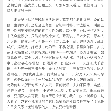
是朝廷的一品大员，山顶上亮，可别叫别人看见。他就伸出一个
指头把红线推开。
那天早上从将破晓到日头出来，薛嵩都在教训红线。说的是
他一生的教训，全是金玉良言，皆切中时弊，本当照录，叫那些
在小胡同里楼搂抱抱的青年引以为戒。奈何事干薛氏著作之权，
未敢全盘照抄，只能简单说个大概。薛嵩说，男欢女爱，原本人
之大欲，绝然无伤，但是一不可过，二不可乱。过则为淫，乱则
成奸。淫近败，奸近杀，此乃千古不易之理。君淫则倾国，如玄
宗迷恋杨贵妃，把这锦绣山河败得一一塌糊涂；臣淫则败家，如
薛嵩倒霉，完全是因为他给虢国夫人洗内裤。所以人办这男女之
事，必须要心存警惕，如履薄冰，如临深渊，一失足则成千古
恨。先贤曰一日三省吾身，要到这种事儿，三省都不为过。比方
说现在，你往我身上凑，我就要自省：一、尔乃何人？余与尔
押，名分得无过乎？当然你是我的妾，名分上是没问题啦。二、
此乃何时？所行何事？古人云，暮前晓后，夫妇不同床。当然，
你也不是要干那种事，不过是身上冷，要我搂着你。第三条最
难，要顾及人言可畏。如今天已经大亮，我在山头上搂着你，别
人看了，岂有不说闲话的？这比张敞画眉性质要严重多了！我是
在男女关系上犯过错误的人，所以要特别警惕。