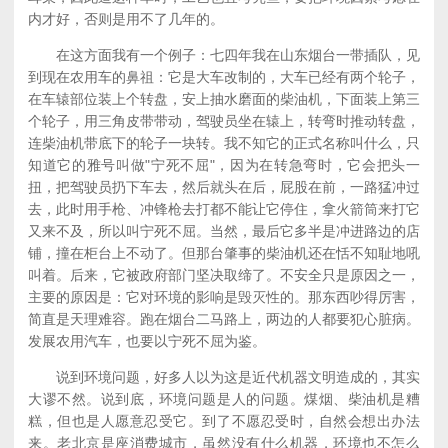
内才好，否则是用不了几年的。
在这方面我有一个例子：七四年我在山东烟台一带插队，见
到现在农用车的鼻祖：它是大车改制的，大车已经有两个轮子，
在车辕部位装上个转盘，安上抽水磨面的柴油机，下面装上第三
个轮子，用三角皮带带动，驾驶员坐在辕上，转弯时推动转盘，
连柴油机带底下的轮子一块转。我不知它的正式名称叫什么，只
知道它的雅号叫做"宁死不屈"，因为在转急弯时，它会把头一
扭，把驾驶员扔下车去，然后就头在后，屁股在前，一路猛冲过
去，此时用手枪、冲锋枪去打都不能让它停住，拿火箭筒来打它
又来不及，所以叫宁死不屈。当然，最后它多半是冲进路边的店
铺，撞在柜台上不动了。但那台肇事的柴油机还在恬不知耻地吼
叫着。后来，它被政府部门坚决取缔了。不安全只是原因之一，
主要的原因是：它对环境的影响是毁灭性的。那东西吵得厉害，
简直是天理难容。跑在烟台二马路上，两边的人都要犯心脏病。
发展农用汽车，也要以宁死不屈为鉴。
说到环境问题，好多人以为这是近代机器文明造成的，其实
大谬不然。说到底，环境问题是人的问题。煤烟、柴油机是糟
糕，但也是人愿意忍受它。到了不愿忍受时，自然会想出办法
来。老北京是座消费城市，虽然没有什么机器，环境也不怎么