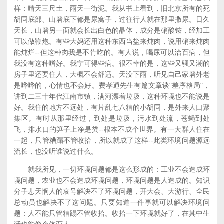
样：晴天三尺土，雨天一街泥。我从书上看到，旧北京所有的死
胡同底部、山墙底下都是尿窝子，过往行人就在那里撒尿。日久
天长，山墙另一面就会长出白色的晶体，成分是硝酸铵，经加工
可以做鞭炮。有些大妈还用这种东西当盐来炖肉，说用硝来炖肉
能炖烂--但这种肉我是不肯吃的。有人说，喝尿可以治百病，但
我没有这种嗜好。我宁可得些病。很不幸的是，这些又骚又潮的
房子里还要住人，大概不会舒适。天没下雨，听见自己家墙外老
是哗哗的，心情也不会好。费孝通先生有篇文章谈"差序格局"，
讲到二三十年代江南市镇，满河漂着垃圾，这种环境也不能说是
好。我住的地方不远处，有片乱七八糟的小胡同，是外来人口聚
集区。有时从那里经过，到处是垃圾，污水到处流，苍蝇到处
飞，排水口的箅子上净是粪--根本不成个世界。有一大群人住在
一起，只管糟蹋不管收拾，所以就成了这样--此类环境问题源远
流长，也没听谁说过什么。
就我所见，一切环境问题都是这么形成的：工业不会造成环
境问题，农业也不会造成环境问题，环境问题是人造成的。知识
分子悲天悯人的哀号解决不了环境问题，开大会、大游行、全民
总动员也解决不了这问题。只要知道一件事就可以解决环境问
题：人不能只管糟蹋不管收拾。收拾一下环境就好了，在其中生