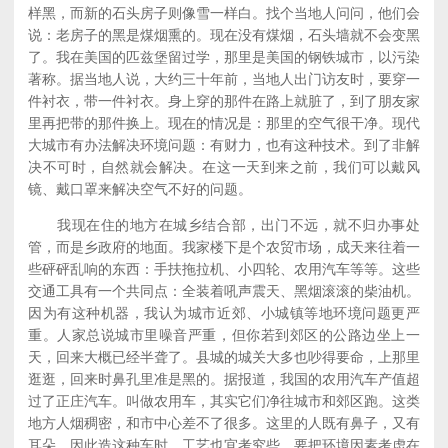
样黑，而新的石头房子则像雪一样白。找个当地人问问，他们会
说：老房子的黑是煤烟熏的。现在没有煤烟，石头墙就不会变黑
了。我在美国的匹兹堡留过学，那里是美国的钢铁城市，以污染
著称。据当地人说，大约三十年前，当地人出门访友时，要穿一
件衬衣，带一件衬衣。身上穿的那件在路上就脏了，到了朋友家
里再把带的那件换上。现在的情况是：那里的空气很干净。现代
大城市有办法解决环境问题：有财力，也有这种技术。到了非解
决不可时，自然就会解决。在这一天到来之前，我们可以戴风
镜、戴口罩来解决空气不好的问题。
我现在住的地方在城乡结合部，出门不远，就不归办事处
管，而是乡政府的地面。我家楼下是个农贸市场，成天来往着一
些砰砰乱响的东西：手扶拖拉机、小四轮、农用汽车等等。这些
交通工具有一个共同点：全装着吼声震天、黑烟滚滚的柴油机。
因为有这种机器，我认为城市近郊、小城镇等地环境问题更严
重。人家总说城市里噪音严重，但你若到郊区的公路边坐上一
天，回来大概已经半聋了。县城的城关大多也吵得要命，上那里
逛逛，回来时鼻孔里准是黑的。据报道，我国的农用汽车产值超
过了正庄汽车。叫做农用车，其实它们净往城市和郊区跑。这类
地方人烟稠密，和市中心差不了很多。这里的人既有鼻子，又有
耳朵，因此造这种车时，工艺也宜考究些，要把环境因素考虑在