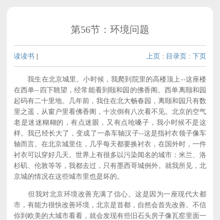
第56节：环境问题
读读书
|
上页
:
目录页
:
下页
我生在北京城里。小时候，我爬到院里的高楼顶上--这座楼
在西单--四下眺望，经常能看到颐和园的佛香阁。西单离颐和园
起码有二十里地。几年前，我住在北大畅春园，离颐和园只有数
里之遥，从窗户里看佛香阁，十次倒有八次看不见。北京的空气
老是迷迷糊糊的，有点迷眼，又有点呛嗓子，我小时候不是这
样。我已经长大了，变成了一条车轴汉子--这是指衬衣领子像车
轴而言。在北京城里住，几乎每天都要换衬衣，在国外时，一件
衬衣可以穿好几天。世界上有很多以污染闻名的城市：米兰、洛
杉矶、伦敦等等，我都去过，只有墨西哥城例外。就我所见，北
京城的情况在这些城市里也是坏的。
但我对北京环境改善充满了信心。这是因为一座现代大都
市，有能力很快改善环境，北京是首都，自然会首先改善。不信
你到欧美的大城市看看，就会发现有些旧石头房子像瓦窑里面一