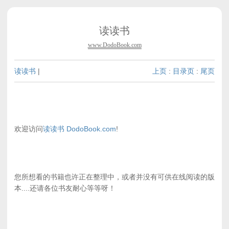
读读书
www.DodoBook.com
读读书
|
上页
:
目录页
:
尾页
欢迎访问
读读书 DodoBook.com
!
您所想看的书籍也许正在整理中，或者并没有可供在线阅读的版
本....还请各位书友耐心等等呀！