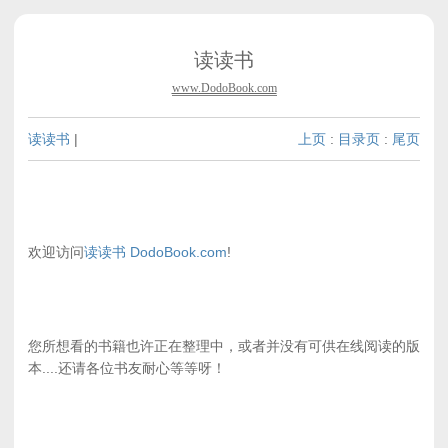
读读书
www.DodoBook.com
读读书
|
上页
:
目录页
:
尾页
欢迎访问
读读书 DodoBook.com
!
您所想看的书籍也许正在整理中，或者并没有可供在线阅读的版
本....还请各位书友耐心等等呀！