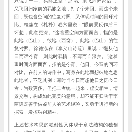
只说了一半。实际上是：那“魂”“预飞到归家后”，
又飞回归家前的羁旅之地，打了个来回。而这个来
回，既包含空间的往复对照，又体现时间的回环对
比。桂馥在《札朴》卷六里说：“眼前景反作后日
怀想，此意更深。”这着重空间方面而言，指的是
此地（巴山）、彼地（西窗）、此地（巴山）的往
复对照。徐德泓在《李义山诗疏》里说：“翻从他
日而话今宵，则此时羁情，不写而自深矣。”这着
重时间方面而言，指的是今宵、他日、今宵的回环
对比。在前人的诗作中，写身在此地而想彼地之思
此地者，不乏其例；写时当今日而想他日之忆今日
者，为数更多。但把二者统一起来，虚实相生，情
景交融，构成如此完美的意境，却不能不归功于李
商隐既善于借鉴前人的艺术经验，又勇于进行新的
探索，发挥独创精神。
上述艺术构思的独创性又体现于章法结构的独创