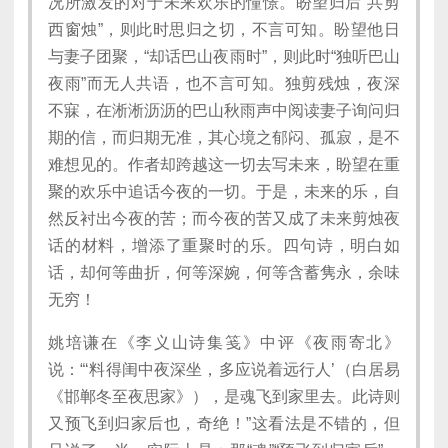
况所激发的对于未来欢乐的憧憬。盼望归后“共剪
西窗烛”，则此时思归之切，不言可知。盼望他日
与妻子团聚，“却话巴山夜雨时”，则此时“独听巴山
夜雨”而无人共语，也不言可知。独剪残烛，夜深
不寐，在淅淅沥沥的巴山秋雨声中阅读妻子询问归
期的信，而归期无准，其心境之郁闷、孤寂，是不
难想见的。作者却跨越这一切去写未来，盼望在重
聚的欢乐中追话今夜的一切。于是，未来的乐，自
然反衬出今夜的苦；而今夜的苦又成了未来剪烛夜
话的材料，增添了重聚时的乐。四句诗，明白如
话，却何等曲折，何等深婉，何等含蓄隽永，余味
无穷！
姚培谦在《李义山诗集笺》中评《夜雨寄北》
说：“‘料得闺中夜深坐，多应说着远行人’（白居易
《邯郸冬至夜思家》），是魂飞到家里去。此诗则
又预飞到归家后也，奇绝！”这看法是不错的，但