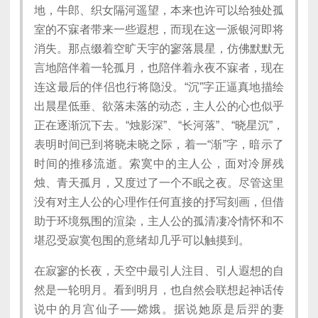
地，牛郎、织女隔河遥望，本来也许可以给独处孤
室的不寐者带来一些遐想，而现在这一派银河即将
消失。那点缀着空旷天宇的寥落晨星，仿佛默默无
言地陪伴着一轮孤月，也陪伴着永夜不寐者，现在
连这最后的伴侣也行将隐没。“沉”字正逼真地描绘
出晨星低垂、欲落未落的动态，主人公的心也似乎
正在逐渐沉下去。“烛影深”、“长河落”、“晓星沉”，
表明时间已到将晓未晓之际，着一“渐”字，暗示了
时间的推移流逝。索寞中的主人公，面对冷屏残
烛、青天孤月，又度过了一个不眠之夜。尽管这里
没有对主人公的心理作任何直接的抒写刻画，但借
助于环境氛围的渲染，主人公的孤清凄冷情怀和不
堪忍受寂寞包围的意绪却几乎可以触摸到。
在寂寥的长夜，天空中最引人注目、引人遐想的自
然是一轮明月。看到明月，也自然会联想起神话传
说中的月宫仙子──嫦娥。据说她原是后羿的妻