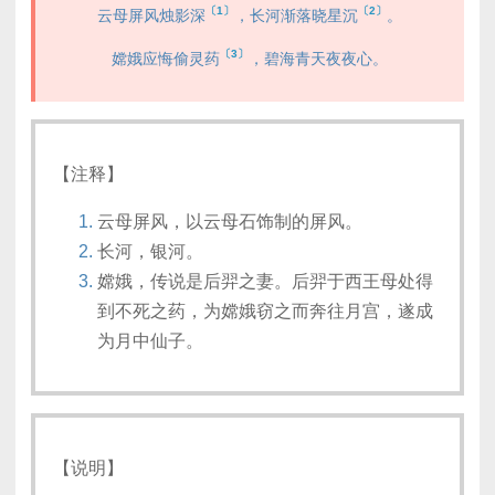
〔1〕
〔2〕
云母屏风烛影深
，长河渐落晓星沉
。
〔3〕
嫦娥应悔偷灵药
，碧海青天夜夜心。
【注释】
云母屏风，以云母石饰制的屏风。
长河，银河。
嫦娥，传说是后羿之妻。后羿于西王母处得
到不死之药，为嫦娥窃之而奔往月宫，遂成
为月中仙子。
【说明】