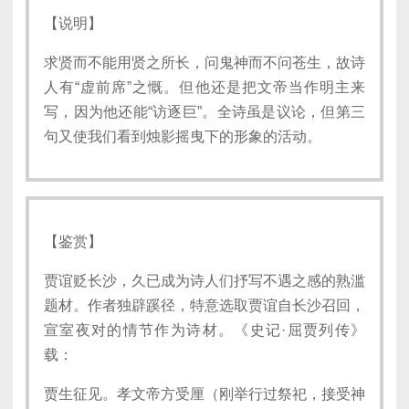
【说明】
求贤而不能用贤之所长，问鬼神而不问苍生，故诗
人有“虚前席”之慨。但他还是把文帝当作明主来
写，因为他还能“访逐巨”。全诗虽是议论，但第三
句又使我们看到烛影摇曳下的形象的活动。
【鉴赏】
贾谊贬长沙，久已成为诗人们抒写不遇之感的熟滥
题材。作者独辟蹊径，特意选取贾谊自长沙召回，
宣室夜对的情节作为诗材。《史记·屈贾列传》
载：
贾生征见。孝文帝方受厘（刚举行过祭祀，接受神