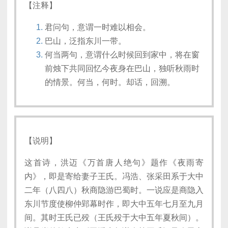
【注释】
君问句，意谓一时难以相会。
巴山，泛指东川一带。
何当两句，意谓什么时候回到家中，将在窗
前烛下共同回忆今夜身在巴山，独听秋雨时
的情景。何当，何时。却话，回溯。
【说明】
这首诗，洪迈《万首唐人绝句》题作《夜雨寄
内》，即是寄给妻子王氏。冯浩、张采田系于大中
二年（八四八）秋商隐游巴蜀时。一说应是商隐入
东川节度使柳仲郢幕时作，即大中五年七月至九月
间。其时王氏已殁（王氏殁于大中五年夏秋间）。