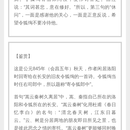
说：“其词甚悲，意在修好。”所以，第三句的“休
问”，一面是感谢他的关心，一面是正意反说，希
望令狐绹不要冷待他。
【鉴赏】
这是公元845年（会昌五年）秋天，作者闲居洛阳
时回寄给在长安的旧友令狐绹的一首诗。令狐绹当
时任右司郎中，所以题称“寄令狐郎中”。
首句“嵩云秦树久离居”中，嵩、秦指自己所在的洛
阳和令狐所在的长安。“嵩云秦树”化用杜甫《春日
忆李白》的名句：“渭北春天树，江东日暮
云。”云、树是分居两地的朋友即目所见之景，也
是彼此思念之情的寄托。“嵩云秦树”更能够同时唤