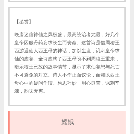
【鉴赏】
晚唐迷信神仙之风极盛，最高统治者尤最，好几个
皇帝因服丹药妄求长生而丧命。这首诗是借周穆王
西游遇仙人西王母的神话，加以生发，讥刺皇帝求
仙的虚妄。全诗虚构了西王母盼不到周穆王重来，
暗示穆王已故的故事情节，显示了求仙妄想与死亡
不可避免的对立。诗人不作正面议论，而却以西王
母心中的疑问作诘。构思巧妙，用心良苦，讽刺辛
竦，韵味无穷。
嫦娥