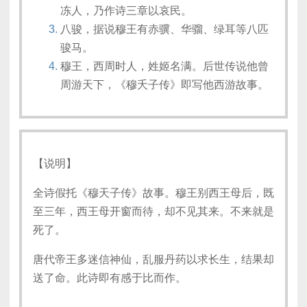
冻人，乃作诗三章以哀民。
八骏，据说穆王有赤骥、华骝、绿耳等八匹
骏马。
穆王，西周时人，姓姬名满。后世传说他曾
周游天下，《穆夭子传》即写他西游故事。
【说明】
全诗假托《穆天子传》故事。穆王别西王母后，既
至三年，西王母开窗而待，却不见其来。不来就是
死了。
唐代帝王多迷信神仙，乱服丹药以求长生，结果却
送了命。此诗即有感于比而作。