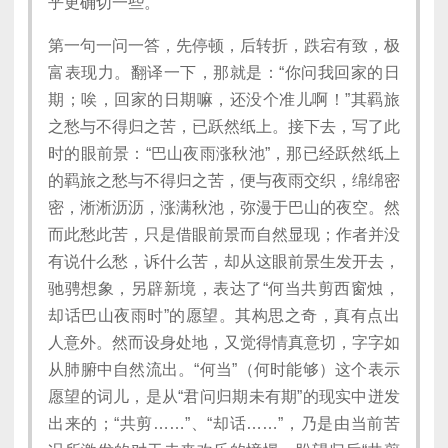
乎更确切一些。
第一句一问一答，先停顿，后转折，跌宕有致，极
富表现力。翻译一下，那就是：“你问我回家的日
期；唉，回家的日期嘛，还没个准儿啊！”其羁旅
之愁与不得归之苦，已跃然纸上。接下去，写了此
时的眼前景：“巴山夜雨涨秋池”，那已经跃然纸上
的羁旅之愁与不得归之苦，便与夜雨交织，绵绵密
密，淅淅沥沥，涨满秋池，弥漫于巴山的夜空。然
而此愁此苦，只是借眼前景而自然显现；作者并没
有说什么愁，诉什么苦，却从这眼前景生发开去，
驰骋想象，另辟新境，表达了“何当共剪西窗烛，
却话巴山夜雨时”的愿望。其构思之奇，真有点出
人意外。然而设身处地，又觉得情真意切，字字如
从肺腑中自然流出。“何当”（何时能够）这个表示
愿望的词儿，是从“君问归期未有期”的现实中迸发
出来的；“共剪……”、“却话……”，乃是由当前苦