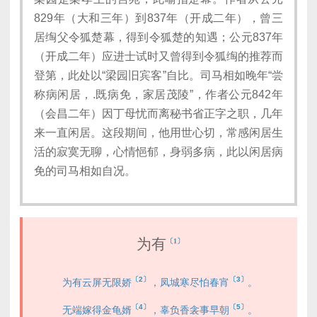
829年（大和三年）到837年（开成二年），曾三
居绹父令狐楚幕，得到令狐楚的知遇；公元837年
（开成二年）应进士试时又曾得到令狐绹的推荐而
登第，此处以“梁园旧宾客”自比。司马相如晚年“尝
称病闲居，.既病免，家居茂陵”，作者公元842年
（会昌二年）因丁母忧而离秘书省正字之职，几年
来一直闲居。这段期间，他用世心切，常感闲居生
活的寂寞无聊，心情悒郁，身弱多病，此以闲居病
免的司马相如自况。
为有
〔1〕
〔2〕
〔3〕
为有云屏无限娇
，凤城寒尽怕春宵
。
〔4〕
〔5〕
无端嫁得金龟婿
，辜负香衾事早朝
。