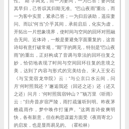
性。“期”字两见，而一为妻问，一为己答；妻问促
其早归，己答叹其归期无准。“巴山夜雨”重出，而
一为客中实景，紧承己答；一为归后谈助，遥应妻
问。而以“何当”介乎其间，承前启后，化实为虚，
开拓出一片想象境界，使时间与空间的回环对照融
合无间。近体诗，一般是要避免字面重复的，这首
诗却有意打破常规，“期”字的两见，特别是“巴山夜
雨”的重出，正好构成了音调与章法的回环往复之
妙，恰切地表现了时间与空间回环往复的意境之
美，达到了内容与形式的完美结合。宋人王安石
《与宝觉宿龙华院》云：“与公京口水云间，问
月‘何时照我还？’邂逅我还（回还之还）还（还又
之还）问月：‘何时照我宿钟山？’”杨万里《听雨》
云：“归舟昔岁宿严陵，雨打疏篷听到明。昨夜茅
檐疏雨作，梦中唤作打篷声。”这两首诗俊爽明
快，各有新意，但在构思谋篇方面受《夜雨寄北》
的启发，也是显而易见的。（霍松林）