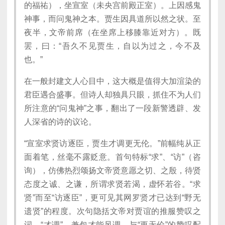
的福祐），坐宣室（未央宫前殿正室）。上因感鬼
神事，而问鬼神之本。贾生因具道所以然之状。至
夜半，文帝前席（在坐席上移膝靠近对方）。既
罢，曰：“吾久不见贾生，自以为过之，今不及
也。”
在一般封建文人心目中，这大概是值得大加渲染的
君臣遇合盛事。但诗人却独具只眼，抓住不为人们
所注意的“问鬼神”之事，翻出了一段新警透辟、发
人深省的诗的议论。
“宣室求贤访逐臣，贾生才调更无伦。”前幅纯从正
面着笔，丝毫不露贬意。首句特标“求”、“访”（咨
询），仿佛热烈颂扬文帝贤意愿之切、之殷，待贤
态度之诚、之谦，所谓求贤若渴，虚怀若谷。“求
贤”而至“访逐臣”，更可见其网罗贤才已达到“野无
遗贤”的程度。次句隐括文帝对贾谊的推服赞叹之
词。“才调”，兼包才能风调，与“更无伦”的赞叹配