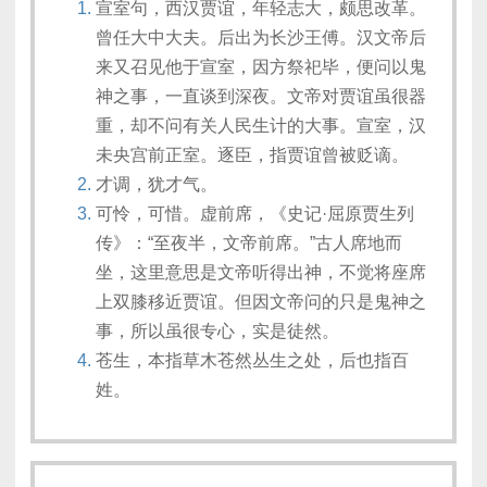
宣室句，西汉贾谊，年轻志大，颇思改革。
曾任大中大夫。后出为长沙王傅。汉文帝后
来又召见他于宣室，因方祭祀毕，便问以鬼
神之事，一直谈到深夜。文帝对贾谊虽很器
重，却不问有关人民生计的大事。宣室，汉
未央宫前正室。逐臣，指贾谊曾被贬谪。
才调，犹才气。
可怜，可惜。虚前席，《史记·屈原贾生列
传》：“至夜半，文帝前席。”古人席地而
坐，这里意思是文帝听得出神，不觉将座席
上双膝移近贾谊。但因文帝问的只是鬼神之
事，所以虽很专心，实是徒然。
苍生，本指草木苍然丛生之处，后也指百
姓。