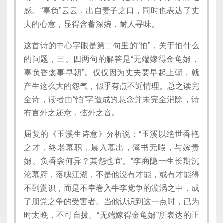
感。“辜负”云云，出自妻子之口，同时也表达了丈
夫的心意，显得含蓄深婉，耐人寻味。
这首诗的中心字眼是第二句里的“怕”，关于怕什么
的问题，三、四两句的解答是“无端嫁得金龟婿，
辜负香衾事早朝”。仅仅因为丈夫要早起上朝，就
产生这么大的怨气，似乎有点不近情理。总之读完
全诗，读者由“怕”字造成的悬念并未完全消除，诗
有言外之还意，弦外之音。
屈复的《玉溪生诗意》分析说：“玉溪以绝世香艳
之才，终老幕职，晨入暮出，簿书无暇，与嫁贵
婿、负香衾何异？其怨也宜。”李商隐一生长期沉
沦幕府，落魄江湖，不是他没有才能，或有才能得
不到赏识，而是不幸卷入牛李党争的漩涡之中，成
了朋党之争的受害者。当他认识到这一点时，已为
时太晚，不可自拔。“无端嫁得金龟婿”所表达的正