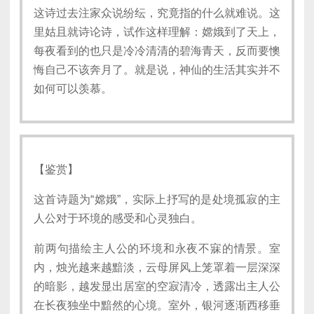
这诗过去注家众说纷纭，究竟指的什么就难说。这
里姑且就诗论诗，试作这样理解：嫦娥到了天上，
每夜看到的也只是冷冷清清的碧海青天，反而要懊
悔自己不该奔月了。就是说，神仙的生活其实并不
如何可以羡慕。
【鉴赏】
这首诗题为“嫦娥”，实际上抒写的是处境孤寂的主
人公对于环境的感受和心灵独白。
前两句描绘主人公的环境和永夜不寐的情景。室
内，烛光越来越黯淡，云母屏风上笼罩着一层深深
的暗影，越发显出居室的空寂清冷，透露出主人公
在长夜独坐中黯然的心境。室外，银河逐渐西移垂