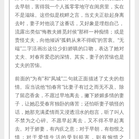
去早朝，害得我一个人孤零零地守在闺房里，实在
不是滋味。这些似是枕畔之言，当丈夫正欲起身离
去时，妻子对他说了这番话，又好象是埋怨自己，
流露出类似“悔教夫婿觅封侯”那样一种痴情；或是
责怪丈夫，向他倾诉“孤鹤从来不得眠”的苦衷。“无
端”二字活画出这位少妇娇嗔的口吻，表达了她对
丈夫、对春宵爱恋的深情。其实，妻子的苦恼也是
丈夫的苦恼。
前面的“为有”和“凤城”二句就正面描述了丈夫的怨
情。应当说他“怕春宵”比妻子有过之而无不及。除
了留恋香衾，不愿过早地离去，撇下娇媚多情的妻
子，让她忍受春宵独卧的痛苦；还怕听妻子嗔怪的
话，她那充满柔情而又浸透泪水的怨言，听了叫人
不禁为之心碎。不愿早起离去，又不得不早起离
去。对于娇妻，有内疚之意；对于早朝，有怨恨之
情；对于爱情生活的受到损害，则有惋惜之