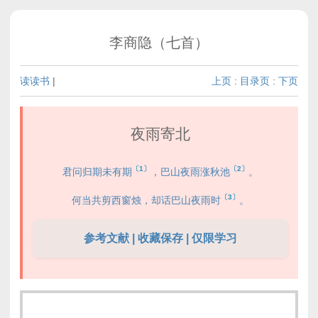
李商隐（七首）
读读书
|
上页
:
目录页
:
下页
夜雨寄北
〔1〕
〔2〕
君问归期未有期
，巴山夜雨涨秋池
。
〔3〕
何当共剪西窗烛，却话巴山夜雨时
。
参考文献 | 收藏保存 | 仅限学习