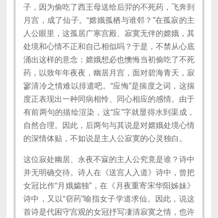
子，因为偷吃了西王母送给后羿的不死药，飞奔到
月宫，成了仙子。“嫦娥孤栖与谁邻？”在孤寂的主
人公眼里，这孤居广寒宫殿、寂寞无伴的嫦娥，其
处境和心情不正和自己相似吗？于是，不禁从心底
涌出这样的意念：嫦娥想必也懊悔当初偷吃了不死
药，以致年年夜夜，幽居月宫，面对碧海青天，寂
寥清冷之情难以排遣吧。“应悔”是揣度之词，这揣
度正表现出一种同病相怜、同心相应的感情。由于
有前两句的描绘渲染，这“应”字就显得水到渠成，
自然合理。因此，后两句与其说是对嫦娥处境心情
的深情体贴，不如说是主人公寂寞的心灵独白。
这位寂处幽居、永夜不寐的主人公究竟是谁？诗中
并无明确交待。诗人在《送宫人入道》诗中，曾把
女冠比作“月娥孀独”，在《月夜重寄宋华阳姊妹》
诗中，又以“窃药”喻指女子学道求仙。因此，说这
首诗是代困守宫观的女冠抒写凄清寂寞之情，也许