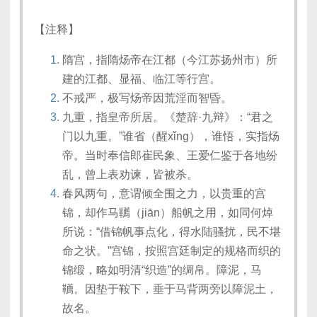
【注释】
隋宫，指隋炀帝在江都（今江苏扬州市）所
建的江都、显福、临江等行宫。
不戒严，极写炀帝因荒淫而智昏。
九重，指皇帝所居。《楚辞·九辩》：“君之
门以九重。”谁省（醒xǐng），谁悟，实指炀
帝。当时奉信郎崔民象、王爱仁鉴于各地纷
乱，曾上表劝谏，皆被杀。
春风两句，意谓倾全围之力，以贵重的宫
锦，却作马韉（jiān）船帆之用，如同何焯
所说：“借锦帆事点化，得水陆骚扰，民不堪
命之状。”宫锦，按照宫廷制定的规格而织的
锦缎，略如明清“织造”的绸帛。障泥，马
韉。因垫于鞍下，垂于马背两旁以障泥土，
故名。