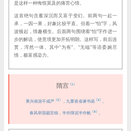
是这样一种悔恨莫及的痛苦心情。
这首绝句含蓄深沉而又富于变幻。前两句一起一
承，一因一果，好象比较平直。但着一“怕”字，风
波顿起，情趣横生。后面两句围绕着“怕”字作进一
步的解说，使意境更加开拓明朗。这样写，前后连
贯，浑然一体。其中“为有”、“无端”等语委婉尽
情，极富感染力。
隋宫
〔1〕
〔2〕
〔3〕
乘兴南游不戒严
，九重谁省谏书函
。
〔4〕
春风举国裁宫锦，半作障泥半作帆
。