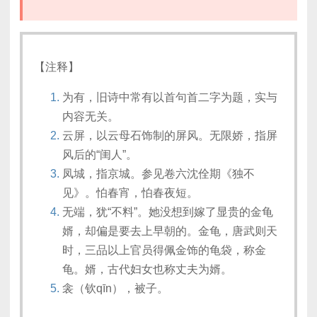
【注释】
为有，旧诗中常有以首句首二字为题，实与
内容无关。
云屏，以云母石饰制的屏风。无限娇，指屏
风后的“闺人”。
凤城，指京城。参见卷六沈佺期《独不
见》。怕春宵，怕春夜短。
无端，犹“不料”。她没想到嫁了显贵的金龟
婿，却偏是要去上早朝的。金龟，唐武则天
时，三品以上官员得佩金饰的龟袋，称金
龟。婿，古代妇女也称丈夫为婿。
衾（钦qīn），被子。