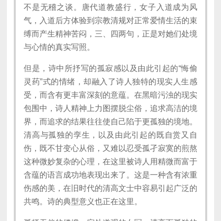
不是无稽之谈。唐代道教盛行，女子入道成为风
气，入道后方体验到宗教清规对正常爱情生活的束
缚而产生精神苦闷，三、四两句，正是对她们处境
与心情的真实写照。
但是，诗中所抒写的孤寂感以及由此引起的“悔偷
灵药”式的情绪，却融入了诗人独特的现实人生感
受，而含有更丰富深刻的意蕴。在黑暗污浊的现实
包围中，诗人精神上力图摆脱尘俗，追求高洁的境
界，而追求的结果往往使自己陷于更孤独的境地。
清高与孤独的孪生，以及由此引起的既自赏又自
伤，既不甘变心从俗，又难以忍受孤孑寂寞的煎熬
这种微妙复杂的心理，在这里被诗人用精微而富于
含蕴的语言成功地表现出来了。这是一种含有浓重
伤感的美，在旧时代的清高文士中容易引起广泛的
共鸣。诗的典型意义也正在这里。