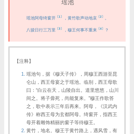
瑶池
〔1〕
〔2〕
瑶池阿母绮窗开
，黄竹歌声动地哀
。
〔3〕
〔4〕
八骏日行三万里
，穆王何事不重来
？
【注释】
瑶池句，据《穆天子传》，周穆王西游至昆
仑山，西王母宴之于瑶池。临别，西王母歌
曰：“白云在天，山陵自出。道里悠悠，山川
间之。将子毋死，尚能复来。”穆王作歌答
之，歌中表示三年后再来。阿母，《汉武内
传》称西王母为玄都阿母。绮窗开，指西王
母开着雕饰精丽的窗子等待穆王。
黄竹，地名。穆王于黄竹路上，遇风雪，有