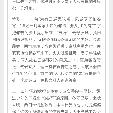
王氏去世之前。这段时间李商隐个人和家庭的处境
都十分艰难。
诗歌一、二句“为有云屏无限娇，凤城寒尽怕春
宵。”描述一对宦家夫妇的怨情。开头用“为有”二字
把怨苦的缘由提示出来。“云屏”，云母屏风，指闺
房陈设富丽，“无限娇”称代娇媚无比的少妇。金屋
藏娇，两情缱绻，当春风送暖，京城寒尽之时，便
双双地怕起春宵来了。丈夫既富且贵，妻子年轻貌
美，两人处在云屏环列的闺房之中，更兼暖香暗
送，气候宜人，理应有春宵苦短之感，应该不会产
生“怕”的心情。首句的“因”和次句的“果”有抵牾之
处，这就造成一种悬念引人追询答案。
三、四句“无端嫁得金龟婿，辜负香衾事早朝。”通
过少妇的口说出“怕春宵”的原因。冬寒已尽，衾枕
香暖，两口子情意款洽，本应日晏方起，可是偏偏
嫁了你这个身佩金龟的作官夫婿，天不亮就要起身