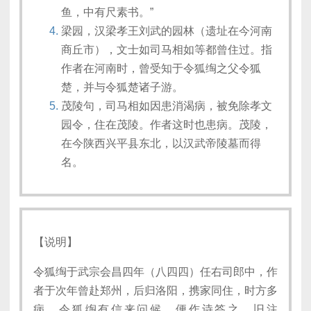
鱼，中有尺素书。”
梁园，汉梁孝王刘武的园林（遗址在今河南
商丘市），文士如司马相如等都曾住过。指
作者在河南时，曾受知于令狐绹之父令狐
楚，并与令狐楚诸子游。
茂陵句，司马相如因患消渴病，被免除孝文
园令，住在茂陵。作者这时也患病。茂陵，
在今陕西兴平县东北，以汉武帝陵墓而得
名。
【说明】
令狐绹于武宗会昌四年（八四四）任右司郎中，作
者于次年曾赴郑州，后归洛阳，携家同住，时方多
病。令狐绹有信来问候，便作诗答之。旧注