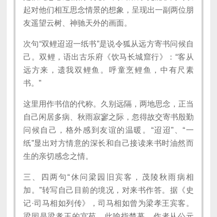
起对他们相互思念情景的想象，呈现出一副两位朋
友遥望云树、神驰天外的画面。
次句“双鲤迢迢一纸书”是说令狐从远方寄书问候自
己。双鲤，语出古乐府《饮马长城窟行》：“客从
远方来，遗我双鲤鱼。呼童烹鲤鱼，中有尺素
书。”
这里用作书信的代称。久别远隔，两地思念，正当
自己闲居多病、秋雨寂寥之际，忽得故交寄书殷勤
问候自己，格外感到友谊的温暖。“迢迢”、“一
纸”显出对方情意的深长和自己接读来书时油然而
生的亲切感念之情。
三、四两句“休问梁园旧宾客，茂陵秋雨病相
加。”转写自己目前的境况，对来书作答。据《史
记·司马相如列传》，司马相如曾为梁孝王宾客。
梁园是梁孝王的宫苑，此喻指楚幕。作者从公元