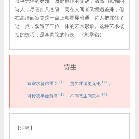
孤栖无伴的嫦娥，寂处道观的女冠，清高而孤独的
诗人，尽管仙凡悬隔，同在人间者又境遇差殊，但
在高洁而寂寞这一点上却灵犀暗通。诗人把握住了
这一点，塑造了三位一体的艺术形象。这种艺术概
括的技巧，是李商隐的特长。（刘学锴）
贾生
〔1〕
〔2〕
宣室求贤访逐臣
，贾生才调更无伦
。
〔3〕
〔4〕
可怜夜半虚前席
，不问苍生问鬼神
。
【注释】