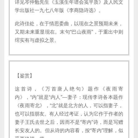
详见岑仲勉先生《玉溪生年谱会笺平质》及人民文
学出版社一九七八年版《李商隐诗选》。
此诗佳处，在于情思委曲，以现在之景预期未来，
又期未来重显现在。末句“巴山夜雨”，于重出中则
绾实有与虚拟之景。
【鉴赏】
这首诗，《万首唐人绝句》题作《夜雨寄
内》，“内”就是“内人”—妻子：现传李诗各本题作
《夜雨寄北》，“北”就是北方的人，可以指妻子，
也可以指朋友。有人经过考证，认为它作于作者的
妻子王氏去世之后，因而不是“寄内”诗，而是写赠
长安友人的。但从诗的内容看，按“寄内”理解，似