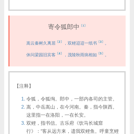
寄令狐郎中
〔1〕
〔2〕
〔3〕
嵩云秦树久离居
，双鲤迢迢一纸书
。
〔4〕
〔5〕
休问梁园旧宾客
，茂陵秋雨病相如
。
【注释】
令狐，令狐绹。郎中，一部内各司的主管。
嵩，中岳嵩山，在今河南。秦，指今陕西。
这里指一在洛阳，一在长安。
双鲤，指书信。古乐府《饮马长城窟
行》：“客从远方来，遗我双鲤鱼。呼童烹鲤