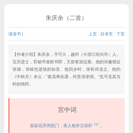
朱庆余（二首）
读读书
|
上页
:
目录页
:
下页
【作者介绍】朱庆余，字可久，越州（今浙江绍兴市）人。
宝历进士，官秘书省校书郎，又曾客游边塞。他的诗趣很近
张籍，张籍也是他的知音。他回乡时，张有诗送之。他的
《中秋月》末云：“孤高希此遇，吟赏倍牵情。”也可见其当
时的情怀。
宫中词
〔1〕
寂寂花开闭院门，美人相并立琼轩
。