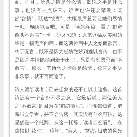
面。而且，所含之情是什么情，欲说之事是什么
事，也没有去点破它。读者也许还会猜测：既
然“含情”，既然“欲言”，大概最后总要让她们尽情
一吐、畅所欲言吧。可是，读到终篇，看了“鹦鹉
前头不敢言”一句，这才知道：原来这幅双美图始
终是一幅无声的画，而这两位画中人之始而欲言，
终于无言，既不是因为感情微妙到难以言传，也不
是因为事情隐秘到羞于出口，只是有所畏忌而“不
敢言”。那么，其所含之情自是怨情，欲言之事决
非乐事，就不言而喻了。
诗人留给读者自己去想象的还不止以上这些。这首
诗还有一个言外不尽之意。它最后说，两位美人
之“不敢言”是因为在“鹦鹉前头”。而谁都知道，鹦
鹉虽会学舌，并不会告密，其实没有什么可怕。这
显然是一个托辞。从这一托辞，读者自会看到：在
这幅以“花时”、“琼轩”、“美人”、“鹦鹉”组成的风光