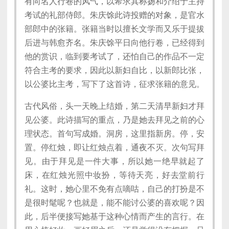
有向名人行卷的风气，以希求其称扬和介绍于主持
考试的礼部侍郎。朱庆馀此诗投赠的对象，是官水
部郎中的张籍。张籍当时以擅长文学而又乐于提拔
后进与韩愈齐名。朱庆馀平日向他行卷，已经得到
他的赏识，临到要考试了，还怕自己的作品不一定
符合主考的要求，因此以新妇自比，以新郎比张，
以公婆比主考，写下了这首诗，征求张籍的意见。
古代风俗，头一天晚上结婚，第二天清早新妇才拜
见公婆。此诗描写的重点，乃是她去拜见之前的心
理状态。首句写成婚。洞房，这里指新房。停，安
置。停红烛，即让红烛点着，通夜不灭。次句写拜
见。由于拜见是一件大事，所以她一绝早就起了
床，在红烛光照中妆扮，等待天亮，好去堂前行
礼。这时，她心里不免有点嘀咕，自己的打扮是不
是很时髦呢？也就是，能不能讨公婆的喜欢呢？因
此，后半便接写她基于这种心情而产生的言行。在