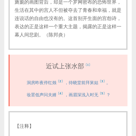
旖旎的画图背后，却是一个罗网密布的恐怖世界，
生活在其中的宫人不但被夺去了青春和幸福，就是
连说话的自由也没有的。这首别开生面的宫怨诗，
表达的正是这样一个重大主题，揭露的正是这样一
幕人间悲剧。（陈邦炎）
近试上张水部
〔1〕
〔2〕
〔3〕
洞房昨夜停红烛
，待晓堂前拜舅姑
。
〔4〕
〔5〕
妆罢低声问夫婿
，画眉深浅入时无
？
【注释】