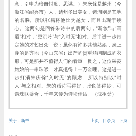
意，引申为暗自忖度、思谋。）朱庆馀是越州（今
浙江省绍兴市）人，越州多出美女，镜湖则是其地
的名胜。所以张籍将他比为越女，而且出现于镜
心。这两句是回答朱诗中的后两句，“新妆”与“画
眉”相对，“更沉吟”与“入时无”相对。后半进一步肯
定她的才艺出众，说：虽然有许多其他姑娘，身上
穿的是齐地（今山东省）出产的贵重丝绸制成的衣
服，可是那并不值得人们的看重，反之，这位采菱
姑娘的一串珠喉，才真抵得上一万金哩。这是进一
步打消朱庆馀“入时无”的顾虑，所以特别以“时
人”与之相对。朱的赠诗写得好，张也答得妙，可
谓珠联璧合，千年来传为诗坛佳话。（沈祖棻）
关于
-
新书
上页
:
目录页
:
下页