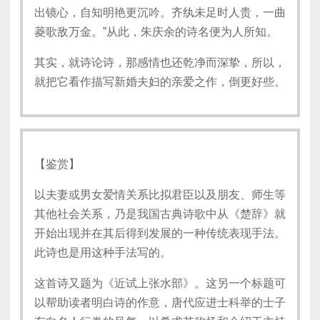
出镜心，自知明艳更沉吟。齐纨未足时人贵，一曲
菱歌敌万金。”从此，朱庆余的诗名便为人所知。
其实，就诗论诗，那感情也还乾净而深挚，所以，
就把它看作描写新婚夫妇的亲爱之作，倒更好些。
【鉴赏】
以夫妻或男女爱情关系比拟君臣以及朋友、师生等
其他社会关系，乃是我国古典诗歌中从《楚辞》就
开始出现并在其后得到发展的一种传统表现手法。
此诗也是用这种手法写的。
这首诗又题为《近试上张水部》。这另一个标题可
以帮助读者明白诗的作意，唐代应进士科举的士子