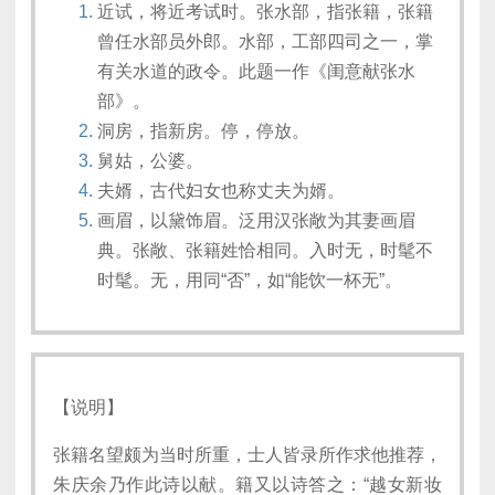
近试，将近考试时。张水部，指张籍，张籍
曾任水部员外郎。水部，工部四司之一，掌
有关水道的政令。此题一作《闺意献张水
部》。
洞房，指新房。停，停放。
舅姑，公婆。
夫婿，古代妇女也称丈夫为婿。
画眉，以黛饰眉。泛用汉张敞为其妻画眉
典。张敞、张籍姓恰相同。入时无，时髦不
时髦。无，用同“否”，如“能饮一杯无”。
【说明】
张籍名望颇为当时所重，士人皆录所作求他推荐，
朱庆余乃作此诗以献。籍又以诗答之：“越女新妆