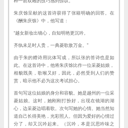
种一箭双雕的技巧感到惊叹。
朱庆馀呈献的这首诗获得了张籍明确的回答。在
《酬朱庆馀》中，他写道：
“越女新妆出镜心，自知明艳更沉吟。
齐纨未足时人贵，一典菱歌敌万金。”
由于朱的赠诗用比体写成，所以张的答诗也是如
此。在这首诗中，他将朱庆馀比作一位采菱姑娘，
相貌既美，歌喉又好，因此，必然受到人们的赞
赏，暗示他不必为这次考试担心。
首句写这位姑娘的身分和容貌。她是越州的一位采
菱姑娘。这时，她刚刚打扮好，出现在镜湖的湖
心，边采菱边唱着歌。次句写她的心情。她当然知
道自己长得美艳，光彩照人。但因为爱好的心情过
分了，却又沉吟起来。（沉吟，本是沉思吟味之