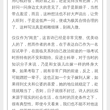
用心梳好妆，画好眉之后，还是觉得没有把握，只
好问一问身边丈夫的意见了。由于是新娘子，当然
带点羞涩，而且，这种想法也不好大声说出，让旁
人听到，于是这低声一问，便成为极其合情合理的
了。这种写法真是精雕细琢，刻画入微。
仅仅作为“闺意”，这首诗已经是非常完整、优美动
人的了，然而作者的本意，在于表达自己作为一名
应试举子，在面临关系到自己政治前途的一场考试
时所特有的不安和期待。应进士科举，对于当时的
知识分子来说，乃是和女孩儿出嫁一样的终身大
事。如果考取了，就有非常广阔的前途，反之，就
可能蹭蹬一辈子。这也正如一个女子嫁到人家，如
果得到丈夫和公婆的喜爱，她的地位就稳定了，处
境就顺当了，否则，日子就很不好过。诗人的比拟
来源于现实的社会生活，在当时的历史条件之下，
很有典型性。即使今天看来，我们也不能不对他这