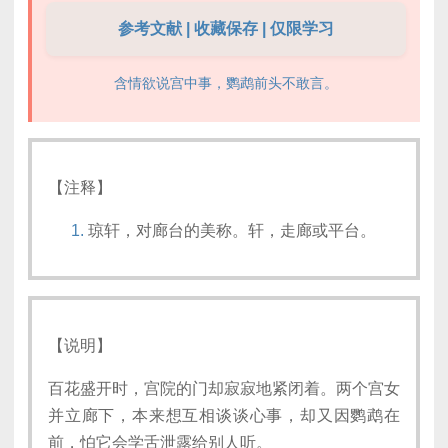
参考文献 | 收藏保存 | 仅限学习
含情欲说宫中事，鹦鹉前头不敢言。
【注释】
琼轩，对廊台的美称。轩，走廊或平台。
【说明】
百花盛开时，宫院的门却寂寂地紧闭着。两个宫女
并立廊下，本来想互相谈谈心事，却又因鹦鹉在
前，怕它会学舌泄露给别人听。