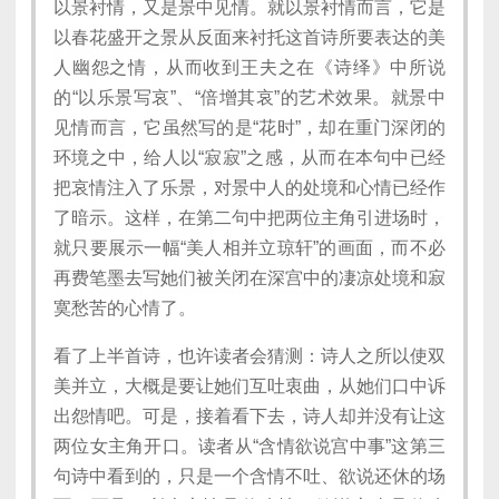
以景衬情，又是景中见情。就以景衬情而言，它是
以春花盛开之景从反面来衬托这首诗所要表达的美
人幽怨之情，从而收到王夫之在《诗绎》中所说
的“以乐景写哀”、“倍增其哀”的艺术效果。就景中
见情而言，它虽然写的是“花时”，却在重门深闭的
环境之中，给人以“寂寂”之感，从而在本句中已经
把哀情注入了乐景，对景中人的处境和心情已经作
了暗示。这样，在第二句中把两位主角引进场时，
就只要展示一幅“美人相并立琼轩”的画面，而不必
再费笔墨去写她们被关闭在深宫中的凄凉处境和寂
寞愁苦的心情了。
看了上半首诗，也许读者会猜测：诗人之所以使双
美并立，大概是要让她们互吐衷曲，从她们口中诉
出怨情吧。可是，接着看下去，诗人却并没有让这
两位女主角开口。读者从“含情欲说宫中事”这第三
句诗中看到的，只是一个含情不吐、欲说还休的场