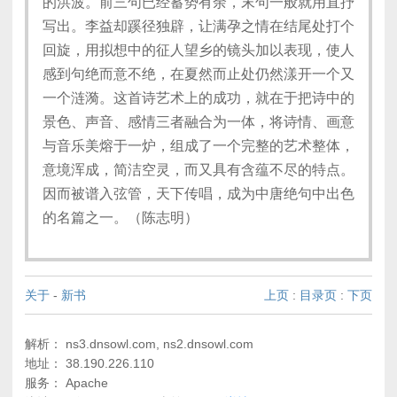
的洪波。前三句已经蓄势有余，末句一般就用直抒
写出。李益却蹊径独辟，让满孕之情在结尾处打个
回旋，用拟想中的征人望乡的镜头加以表现，使人
感到句绝而意不绝，在夏然而止处仍然漾开一个又
一个涟漪。这首诗艺术上的成功，就在于把诗中的
景色、声音、感情三者融合为一体，将诗情、画意
与音乐美熔于一炉，组成了一个完整的艺术整体，
意境浑成，简洁空灵，而又具有含蕴不尽的特点。
因而被谱入弦管，天下传唱，成为中唐绝句中出色
的名篇之一。（陈志明）
关于
-
新书
上页
:
目录页
:
下页
解析： ns3.dnsowl.com, ns2.dnsowl.com
地址： 38.190.226.110
服务： Apache