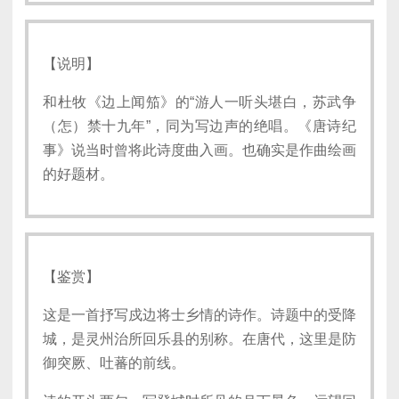
【说明】
和杜牧《边上闻笳》的“游人一听头堪白，苏武争
（怎）禁十九年”，同为写边声的绝唱。《唐诗纪
事》说当时曾将此诗度曲入画。也确实是作曲绘画
的好题材。
【鉴赏】
这是一首抒写戍边将士乡情的诗作。诗题中的受降
城，是灵州治所回乐县的别称。在唐代，这里是防
御突厥、吐蕃的前线。