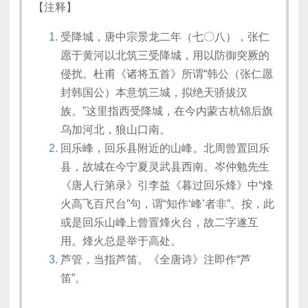
【注释】
受降城，唐中宗景龙二年（七〇八），张仁
愿于黄河以北筑三受降城，用以防御突厥的
侵扰。杜甫《诸将五首》所谓“韩公（张仁愿
封韩国公）本意筑三城，拟绝天骄拔汉
族。”这里指西受降城，在今内蒙古杭锦后旗
乌加河北，狼山口南。
回乐峰，回乐县附近的山峰。北周曾置回乐
县，故城在今宁夏灵武县西南。岑仲勉先生
《唐人行第录》引李益《暮过回乐烽》中“烽
火高飞百尺台”句，谓“知作‘峰’者非”。按，此
或是回乐山峰上曾置烽火台，故二字遂互
用。烽火总是举于高处。
芦管，当指芦笛。《全唐诗》注即作“芦
笛”。