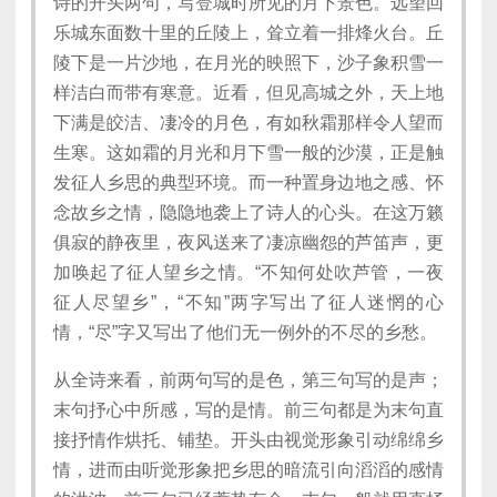
诗的开头两句，写登城时所见的月下景色。远望回
乐城东面数十里的丘陵上，耸立着一排烽火台。丘
陵下是一片沙地，在月光的映照下，沙子象积雪一
样洁白而带有寒意。近看，但见高城之外，天上地
下满是皎洁、凄冷的月色，有如秋霜那样令人望而
生寒。这如霜的月光和月下雪一般的沙漠，正是触
发征人乡思的典型环境。而一种置身边地之感、怀
念故乡之情，隐隐地袭上了诗人的心头。在这万籁
俱寂的静夜里，夜风送来了凄凉幽怨的芦笛声，更
加唤起了征人望乡之情。“不知何处吹芦管，一夜
征人尽望乡”，“不知”两字写出了征人迷惘的心
情，“尽”字又写出了他们无一例外的不尽的乡愁。
从全诗来看，前两句写的是色，第三句写的是声；
末句抒心中所感，写的是情。前三句都是为末句直
接抒情作烘托、铺垫。开头由视觉形象引动绵绵乡
情，进而由听觉形象把乡思的暗流引向滔滔的感情