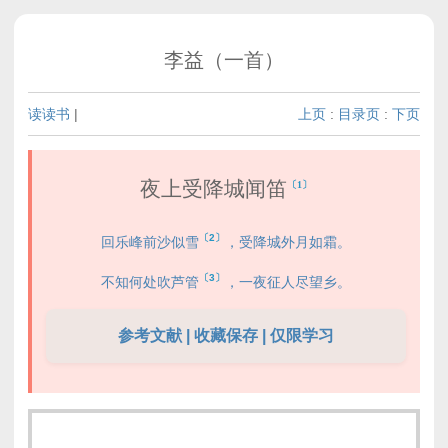
李益（一首）
读读书
|
上页
:
目录页
:
下页
夜上受降城闻笛
〔1〕
〔2〕
回乐峰前沙似雪
，受降城外月如霜。
〔3〕
不知何处吹芦管
，一夜征人尽望乡。
参考文献 | 收藏保存 | 仅限学习