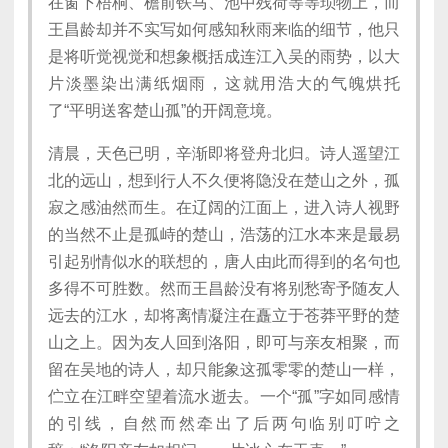
在窗下梧桐、檐前铁马、池中残荷等等琐物上，而
王昌龄却并不实写如何感知秋雨来临的细节，他只
是将听觉视觉和想象概括成连江入吴的雨势，以大
片淡墨染出满纸烟雨，这就用浩大的气魄烘托
了“平明送客楚山孤”的开阔意境。
清晨，天色已明，辛渐即将登舟北归。诗人遥望江
北的远山，想到行人不久便将隐没在楚山之外，孤
寂之感油然而生。在辽阔的江面上，进入诗人视野
的当然不止是孤峙的楚山，浩荡的江水本来是最易
引起别情似水的联想的，唐人由此而得到的名句也
多得不可胜数。然而王昌龄没有将别愁寄予随友人
远去的江水，却将离情凝注在矗立于苍莽平野的楚
山之上。因为友人回到洛阳，即可与亲友相聚，而
留在吴地的诗人，却只能象这孤零零的楚山一样，
伫立在江畔空望着流水逝去。一个“孤”字如同感情
的引线，自然而然牵出了后两句临别叮咛之