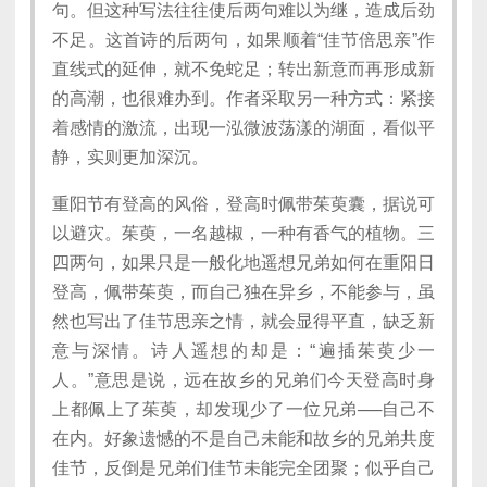
句。但这种写法往往使后两句难以为继，造成后劲
不足。这首诗的后两句，如果顺着“佳节倍思亲”作
直线式的延伸，就不免蛇足；转出新意而再形成新
的高潮，也很难办到。作者采取另一种方式：紧接
着感情的激流，出现一泓微波荡漾的湖面，看似平
静，实则更加深沉。
重阳节有登高的风俗，登高时佩带茱萸囊，据说可
以避灾。茱萸，一名越椒，一种有香气的植物。三
四两句，如果只是一般化地遥想兄弟如何在重阳日
登高，佩带茱萸，而自己独在异乡，不能参与，虽
然也写出了佳节思亲之情，就会显得平直，缺乏新
意与深情。诗人遥想的却是：“遍插茱萸少一
人。”意思是说，远在故乡的兄弟们今天登高时身
上都佩上了茱萸，却发现少了一位兄弟──自己不
在内。好象遗憾的不是自己未能和故乡的兄弟共度
佳节，反倒是兄弟们佳节未能完全团聚；似乎自己