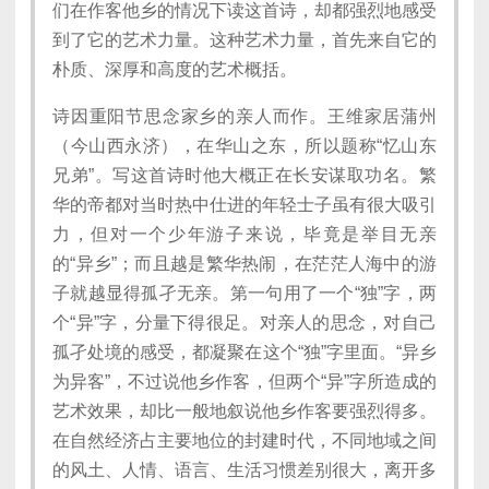
们在作客他乡的情况下读这首诗，却都强烈地感受
到了它的艺术力量。这种艺术力量，首先来自它的
朴质、深厚和高度的艺术概括。
诗因重阳节思念家乡的亲人而作。王维家居蒲州
（今山西永济），在华山之东，所以题称“忆山东
兄弟”。写这首诗时他大概正在长安谋取功名。繁
华的帝都对当时热中仕进的年轻士子虽有很大吸引
力，但对一个少年游子来说，毕竟是举目无亲
的“异乡”；而且越是繁华热闹，在茫茫人海中的游
子就越显得孤孑无亲。第一句用了一个“独”字，两
个“异”字，分量下得很足。对亲人的思念，对自己
孤孑处境的感受，都凝聚在这个“独”字里面。“异乡
为异客”，不过说他乡作客，但两个“异”字所造成的
艺术效果，却比一般地叙说他乡作客要强烈得多。
在自然经济占主要地位的封建时代，不同地域之间
的风土、人情、语言、生活习惯差别很大，离开多