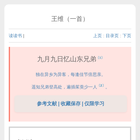
王维（一首）
读读书
|
上页
:
目录页
:
下页
九月九日忆山东兄弟
〔1〕
独在异乡为异客，每逢佳节倍思亲。
〔2〕
遥知兄弟登高处，遍插茱萸少一人
。
参考文献 | 收藏保存 | 仅限学习