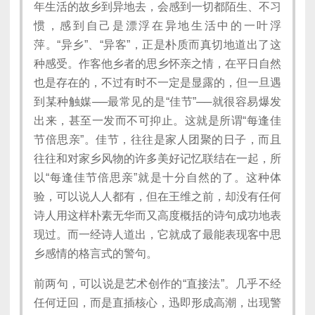
年生活的故乡到异地去，会感到一切都陌生、不习
惯，感到自己是漂浮在异地生活中的一叶浮
萍。“异乡”、“异客”，正是朴质而真切地道出了这
种感受。作客他乡者的思乡怀亲之情，在平日自然
也是存在的，不过有时不一定是显露的，但一旦遇
到某种触媒──最常见的是“佳节”──就很容易爆发
出来，甚至一发而不可抑止。这就是所谓“每逢佳
节倍思亲”。佳节，往往是家人团聚的日子，而且
往往和对家乡风物的许多美好记忆联结在一起，所
以“每逢佳节倍思亲”就是十分自然的了。这种体
验，可以说人人都有，但在王维之前，却没有任何
诗人用这样朴素无华而又高度概括的诗句成功地表
现过。而一经诗人道出，它就成了最能表现客中思
乡感情的格言式的警句。
前两句，可以说是艺术创作的“直接法”。几乎不经
任何迂回，而是直插核心，迅即形成高潮，出现警