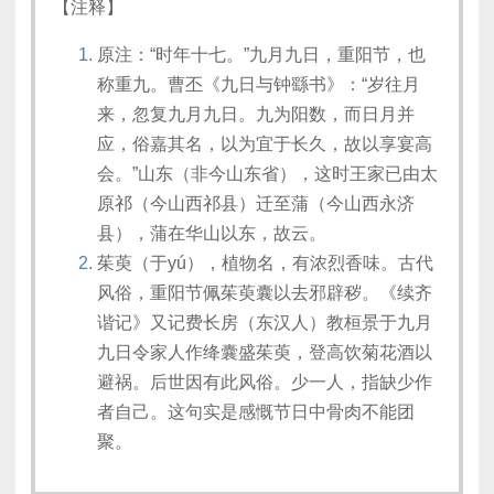
【注释】
原注：“时年十七。”九月九日，重阳节，也
称重九。曹丕《九日与钟繇书》：“岁往月
来，忽复九月九日。九为阳数，而日月并
应，俗嘉其名，以为宜于长久，故以享宴高
会。”山东（非今山东省），这时王家已由太
原祁（今山西祁县）迁至蒲（今山西永济
县），蒲在华山以东，故云。
茱萸（于yú），植物名，有浓烈香味。古代
风俗，重阳节佩茱萸囊以去邪辟秽。《续齐
谐记》又记费长房（东汉人）教桓景于九月
九日令家人作绛囊盛茱萸，登高饮菊花酒以
避祸。后世因有此风俗。少一人，指缺少作
者自己。这句实是感慨节日中骨肉不能团
聚。