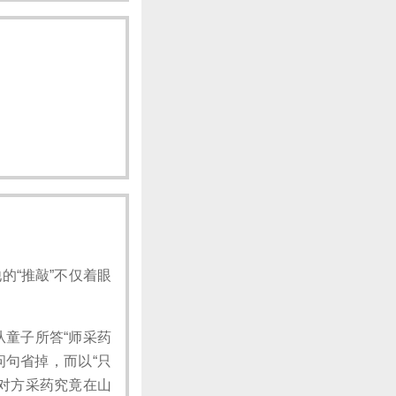
。
的“推敲”不仅着眼
从童子所答“师采药
问句省掉，而以“只
复对方采药究竟在山