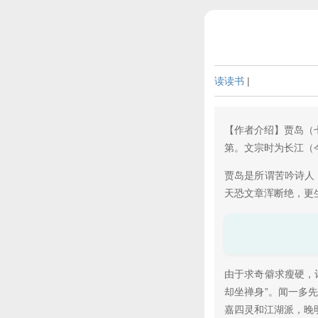
读读书
|
【作者介绍】贾岛（
第。文宗时为长江（
贾岛是所谓苦吟诗人
天恐文章浑断绝，更
由于求奇僻求瘦硬，
却坐禅身”。闻一多
嘉四灵和江湖派，晚