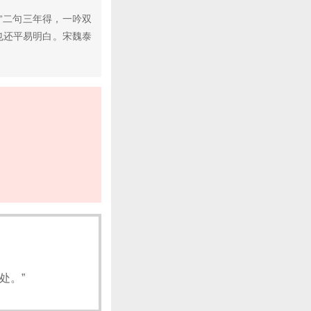
“二句三年得，一吟双
也还平易明白。宋魏泰
处。”