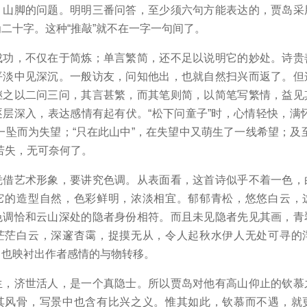
、山脚的问题。明明三番问答，至少须六句方能表达的，贾岛采
二十字。这种“推敲”就不在一字一句间了。
成功，不仅在于简炼；单言繁简，还不足以说明它的妙处。诗贵
平淡中见深沉。一般访友，问知他出，也就自然扫兴而返了。但
继之以二问三问，其言甚繁，而其笔则简，以简笔写繁情，益见
层深入，表达感情有起有伏。“松下问童子”时，心情轻快，满
一坠而为失望；“只在此山中”，在失望中又萌生了一线希望；及
若失，无可奈何了。
凭借艺术形象，要讲究色调。从表面看，这首诗似乎不着一色，
它的造型自然，色彩鲜明，浓淡相宜。郁郁青松，悠悠白云，
色调恰和云山深处的隐者身份相符。而且未见隐者先见其画，青
茫茫白云，深邃杳霭，捉摸无从，令人起秋水伊人无处可寻的
中也映衬出作者感情的与物转移。
生，济世活人，是一个真隐士。所以贾岛对他有高山仰止的钦慕
其风骨，写景中也含有比兴之义。惟其如此，钦慕而不遇，就