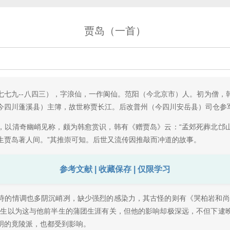
贾岛（一首）
七七九--八四三），字浪仙，一作阆仙。范阳（今北京市）人。初为僧，
今四川蓬溪县）主簿，故世称贾长江。后改普州（今四川安岳县）司仓参
，以清奇幽峭见称，颇为韩愈赏识，韩有《赠贾岛》云：“孟郊死葬北邙
生贾岛著人间。”其推崇可知。后世又流传因推敲而冲道的故事。
参考文献 | 收藏保存 | 仅限学习
诗的情调也多阴沉峭冽，缺少强烈的感染力，其古怪的则有《哭柏岩和尚
先生以为这与他前半生的蒲团生涯有关，但他的影响却极深远，不但下逮
明的竟陵派，也都受到影响。