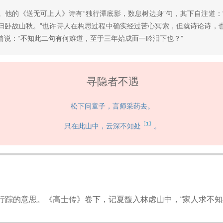
。他的《送无可上人》诗有“独行潭底影，数息树边身”句，其下自注道：
归卧故山秋。”也许诗人在构思过程中确实经过苦心冥索，但就诗论诗，
曾说：“不知此二句有何难道，至于三年始成而一吟泪下也？”
寻隐者不遇
松下问童子，言师采药去。
〔1〕
只在此山中，云深不知处
。
行踪的意思。《高士传》卷下，记夏馥入林虑山中，“家人求不知