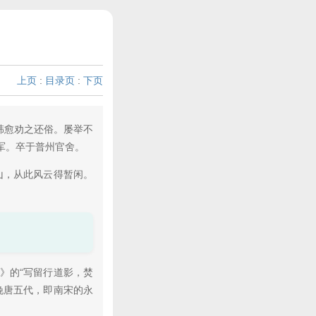
上页
:
目录页
:
下页
韩愈劝之还俗。屡举不
军。卒于普州官舍。
山，从此风云得暂闲。
》的“写留行道影，焚
晚唐五代，即南宋的永