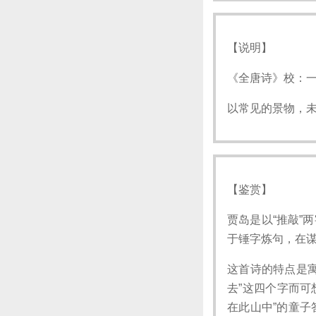
【说明】
《全唐诗》校：
以常见的景物，
【鉴赏】
贾岛是以“推敲”
于锤字炼句，在
这首诗的特点是寓
去”这四个字而可
在此山中”的童子