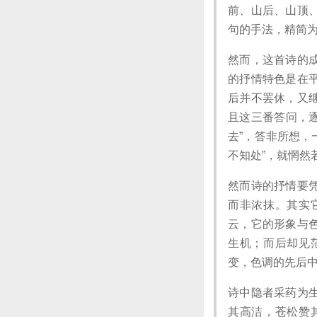
前、山后、山顶
句的手法，精简为
然而，这首诗的
的抒情特色是在
后并不罢休，又
且这三番答问，逐
去”，答非所想，
不知处”，就惘然
然而诗的抒情要
而非浓抹。其实
云，它的形象与
生机；而后却见
变，色调的先后
诗中隐者采药为
其高洁，苍松赞