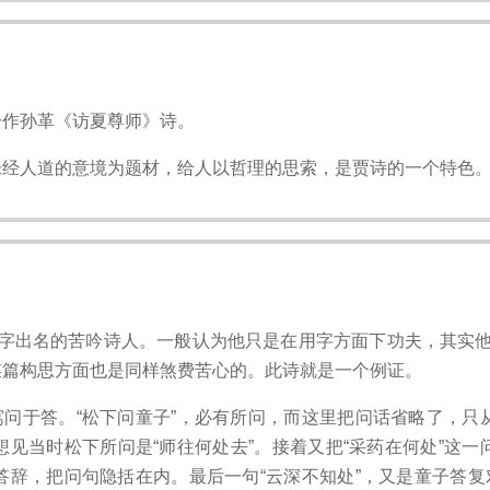
一作孙革《访夏尊师》诗。
未经人道的意境为题材，给人以哲理的思索，是贾诗的一个特色
两字出名的苦吟诗人。一般认为他只是在用字方面下功夫，其实他
谋篇构思方面也是同样煞费苦心的。此诗就是一个例证。
问于答。“松下问童子”，必有所问，而这里把问话省略了，只
想见当时松下所问是“师往何处去”。接着又把“采药在何处”这一
答辞，把问句隐括在内。最后一句“云深不知处”，又是童子答