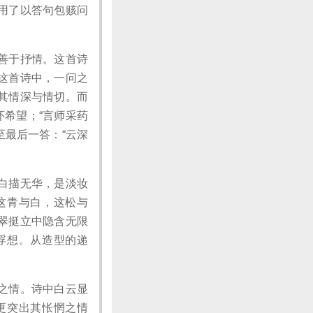
用了以答句包赅问
善于抒情。这首诗
这首诗中，一问之
其情深与情切。而
怀希望；“言师采药
至最后一答：“云深
白描无华，是淡妆
这青与白，这松与
翠挺立中隐含无限
浮想。从造型的递
之情。诗中白云显
更突出其怅惘之情