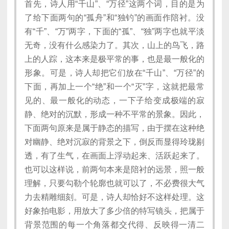
首先，诗人用“千山”、“万径”这两个词，目的是为
了给下面两句的“孤舟”和“独钓”的画面作陪衬。没
有“千”、“万”两字，下面的“孤”、“独”两字也就平淡
无奇，没有什么感染力了。其次，山上的鸟飞，路
上的人踪，这本来是极平常的事，也是最一般化的
形象。可是，诗人却把它们放在“千山”、“万径”的
下面，再加上一个“绝”和一个“灭”字，这就把最常
见的、最一般化的动态，一下子给变成极端的寂
静、绝对的沉默，形成一种不平常的景象。因此，
下面两句原来是属于静态的描写，由于摆在这种绝
对幽静、绝对沉寂的背景之下，倒反而显得玲珑剔
透，有了生气，在画面上浮动起来、活跃起来了。
也可以这样说，前两句本来是陪衬的远景，照一般
理解，只要勾勒个轮廓也就可以了，不必费很大气
力去精雕细刻。可是，诗人却恰好不这样处理。这
好象拍电影，用放大了多少倍的特写镜头，把属于
背景范围的每一个角落都交代得、反映得一清二