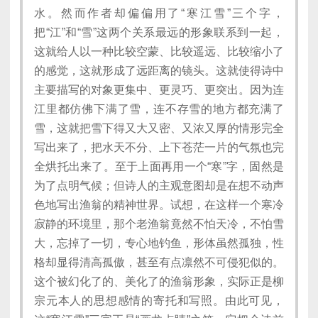
水。然而作者却偏偏用了“寒江雪”三个字，
把“江”和“雪”这两个关系最远的形象联系到一起，
这就给人以一种比较空蒙、比较遥远、比较缩小了
的感觉，这就形成了远距离的镜头。这就使得诗中
主要描写的对象更集中、更灵巧、更突出。因为连
江里都仿佛下满了雪，连不存雪的地方都充满了
雪，这就把雪下得又大又密、又浓又厚的情形完全
写出来了，把水天不分、上下苍茫一片的气氛也完
全烘托出来了。至于上面再用一个“寒”字，固然是
为了点明气候；但诗人的主观意图却是在想不动声
色地写出渔翁的精神世界。试想，在这样一个寒冷
寂静的环境里，那个老渔翁竟然不怕天冷，不怕雪
大，忘掉了一切，专心地钓鱼，形体虽然孤独，性
格却显得清高孤傲，甚至有点凛然不可侵犯似的。
这个被幻化了的、美化了的渔翁形象，实际正是柳
宗元本人的思想感情的寄托和写照。由此可见，