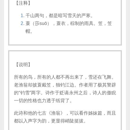
【注释】
千山两句，都是暗写雪天的严寒。
蓑（莎suō），蓑衣，棕制的雨具。笠，笠
帽。
【说明】
所有的鸟，所有的人都不再出来了，雪还在飞舞。
老渔翁却披蓑戴笠，独钓江边。作者用了极其警辟
的“钓雪”两字。诗作于贬谪永州之后，诗人的傲睨
一切的性格也力透于纸背了。
此诗和他的七古《渔翁》，可以看作姊妹篇，而且
都以入声字为韵，更显得峭陡挺拔。