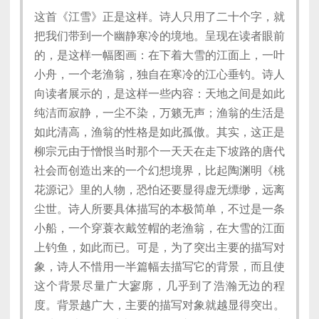
这首《江雪》正是这样。诗人只用了二十个字，就
把我们带到一个幽静寒冷的境地。呈现在读者眼前
的，是这样一幅图画：在下着大雪的江面上，一叶
小舟，一个老渔翁，独自在寒冷的江心垂钓。诗人
向读者展示的，是这样一些内容：天地之间是如此
纯洁而寂静，一尘不染，万籁无声；渔翁的生活是
如此清高，渔翁的性格是如此孤傲。其实，这正是
柳宗元由于憎恨当时那个一天天在走下坡路的唐代
社会而创造出来的一个幻想境界，比起陶渊明《桃
花源记》里的人物，恐怕还要显得虚无缥缈，远离
尘世。诗人所要具体描写的本极简单，不过是一条
小船，一个穿蓑衣戴笠帽的老渔翁，在大雪的江面
上钓鱼，如此而已。可是，为了突出主要的描写对
象，诗人不惜用一半篇幅去描写它的背景，而且使
这个背景尽量广大寥廓，几乎到了浩瀚无边的程
度。背景越广大，主要的描写对象就越显得突出。