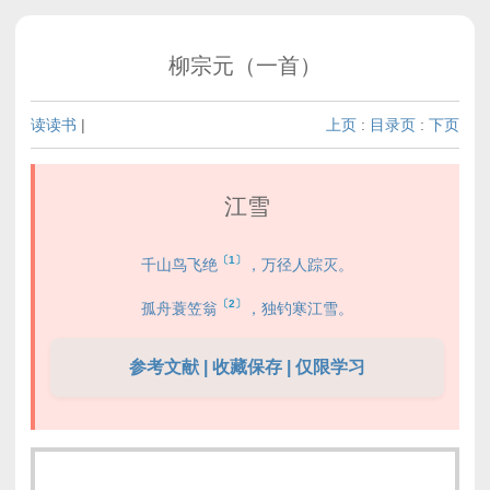
柳宗元（一首）
读读书
|
上页
:
目录页
:
下页
江雪
〔1〕
千山鸟飞绝
，万径人踪灭。
〔2〕
孤舟蓑笠翁
，独钓寒江雪。
参考文献 | 收藏保存 | 仅限学习