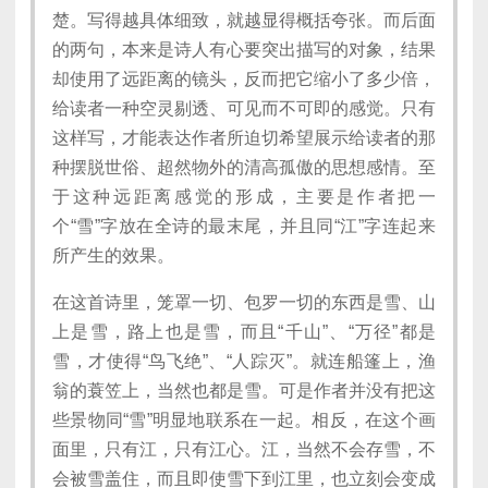
楚。写得越具体细致，就越显得概括夸张。而后面
的两句，本来是诗人有心要突出描写的对象，结果
却使用了远距离的镜头，反而把它缩小了多少倍，
给读者一种空灵剔透、可见而不可即的感觉。只有
这样写，才能表达作者所迫切希望展示给读者的那
种摆脱世俗、超然物外的清高孤傲的思想感情。至
于这种远距离感觉的形成，主要是作者把一
个“雪”字放在全诗的最末尾，并且同“江”字连起来
所产生的效果。
在这首诗里，笼罩一切、包罗一切的东西是雪、山
上是雪，路上也是雪，而且“千山”、“万径”都是
雪，才使得“鸟飞绝”、“人踪灭”。就连船篷上，渔
翁的蓑笠上，当然也都是雪。可是作者并没有把这
些景物同“雪”明显地联系在一起。相反，在这个画
面里，只有江，只有江心。江，当然不会存雪，不
会被雪盖住，而且即使雪下到江里，也立刻会变成