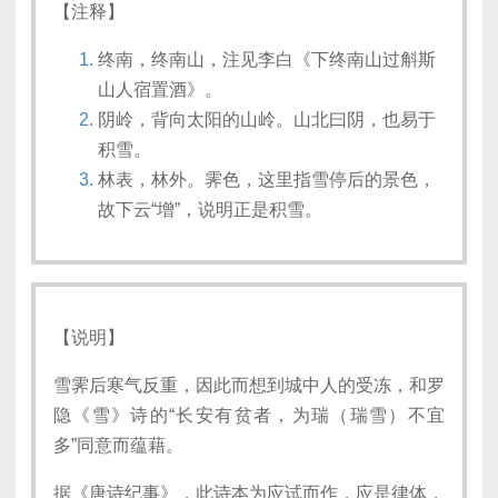
【注释】
终南，终南山，注见李白《下终南山过斛斯
山人宿置酒》。
阴岭，背向太阳的山岭。山北曰阴，也易于
积雪。
林表，林外。霁色，这里指雪停后的景色，
故下云“增”，说明正是积雪。
【说明】
雪霁后寒气反重，因此而想到城中人的受冻，和罗
隐《雪》诗的“长安有贫者，为瑞（瑞雪）不宜
多”同意而蕴藉。
据《唐诗纪事》，此诗本为应试而作，应是律体，