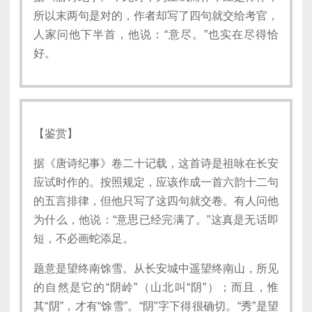
所以末两句是对的，作者却写了四句就交给考官，
人家问他下半首，他说：“意尽。”也实在尽得恰
好。
【鉴赏】
据《唐诗纪事》卷二十记载，这首诗是祖咏在长安
应试时作的。按照规定，应该作成一首六韵十二句
的五言排律，但他只写了这四句就交卷。有人问他
为什么，他说：“意思已经完满了。”这真是无话即
短，不必画蛇添足。
题意是望终南馀雪。从长安城中遥望终南山，所见
的自然是它的“阴岭”（山北叫“阴”）；而且，惟
其“阴”，才有“馀雪”。“阴”字下得很确切。“秀”是望