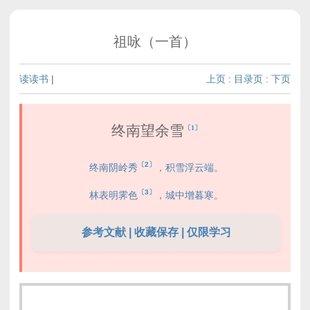
祖咏（一首）
读读书
|
上页
:
目录页
:
下页
终南望余雪
〔1〕
〔2〕
终南阴岭秀
，积雪浮云端。
〔3〕
林表明霁色
，城中增暮寒。
参考文献 | 收藏保存 | 仅限学习