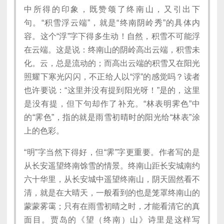
中所得的印象，既赞颂了终南山，又引出下
句。“积雪浮云端”，就是“终南阴岭秀”的具体内
容。这个“浮”字下得多生动！自然，积雪不可能浮
在云端。这是说：终南山的阴岭高出云端，积雪未
化。云，总是流动的；而高出云端的积雪又在阳光
照耀下寒光闪闪，不正给人以“浮”的感觉吗？读者
也许要说：“这里并没有提到阳光呀！”是的，这里
是没有提，但下句却作了补充。“林表明霁色”中
的“霁色”，指的就是雨雪初晴时的阳光给“林表”涂
上的色彩。
“明”字当然下得好，但“霁”字更重要。作者写的是
从长安遥望终南馀雪的情景。终南山距长安城南约
六十华里，从长安城中遥望终南山，阴天固然看不
清，就是在大晴天，一般看到的也是笼罩终南山的
蒙蒙雾霭；只有在雨雪初晴之时，才能看清它的真
面目。贾岛的《望（终南）山》诗里是这样写