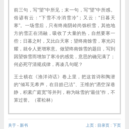
前三句，写“望”中所见；末一句，写“望”中所感。
俗谚有云：“下雪不冷消雪冷”；又云：“日暮天
寒”。一场雪后，只有终南阴岭尚馀积雪，其他地
方的雪正在消融，吸收了大量的热，自然要寒一
些；日暮之时，又比白天寒；望终南馀雪，寒光闪
耀，就令人更增寒意。做望终南馀雪的题目，写到
因望馀雪而增加了寒冷的感觉，意思的确完满了；
何必死守清规戎律，再凑几句呢？
王士稹在《渔洋诗话》卷上里，把这首诗和陶潜
的“倾耳无希声，在目皓已洁”、王维的“洒空深巷
静，积素广庭宽”等并列，称为咏雪的“最佳”作，不
算过誉。（霍松林）
关于
-
新书
上页
:
目录页
:
下页