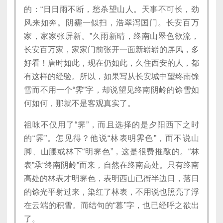
的：“日日雨不断，愁杀望山人。天事不可长，劲
风来如奔。阴霾一似扫，浩翠泻国门。长安百万
家，家家张屏新。”久雨新晴，终南山翠色欲流，
长安百万家，家家门前张开一面新崭崭的屏风，多
好看！唐时如此，现在仍如此，久住西安的人，都
有这样的经验。所以，如果写从长安城中望终南馀
雪而不用一个“霁”字，却说望见终南阴岭的馀雪如
何如何，那就不是客观真实了。
祖咏不仅用了“霁”，而且选择的是夕阳西下之时
的“霁”。怎见得？他说“林表明霁色”，而不说山
脚、山腰或林下“明霁色”，这是很费推敲的。“林
表”承“终南阴岭”而来，自然在终南高处。只有终南
高处的林表才明霁色，表明西山已衔半边日，落日
的馀光平射过来，染红了林表，不用说也照亮了浮
在云端的积雪。而结句的“暮”字，也已经呼之欲出
了。